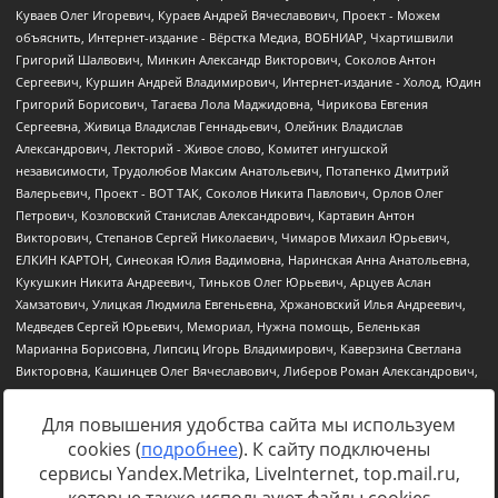
Для повышения удобства сайта мы используем
cookies (
подробнее
). К сайту подключены
Источник:
https://minjust.gov.ru/uploaded/files/reestr-
сервисы Yandex.Metrika, LiveInternet, top.mail.ru,
inostrannyih-agentov-22-03-2024.pdf
данные на
22.03.2024