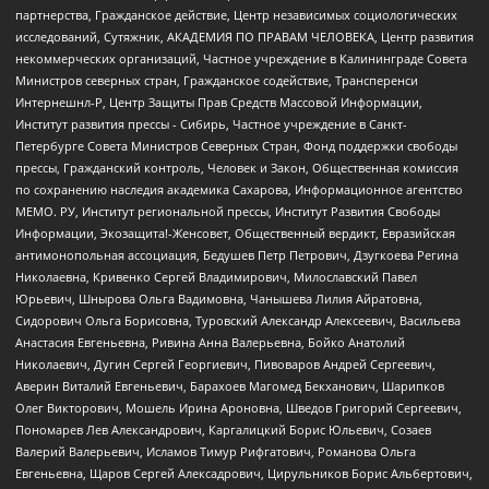
партнерства, Гражданское действие, Центр независимых социологических
исследований, Сутяжник, АКАДЕМИЯ ПО ПРАВАМ ЧЕЛОВЕКА, Центр развития
некоммерческих организаций, Частное учреждение в Калининграде Совета
Министров северных стран, Гражданское содействие, Трансперенси
Интернешнл-Р, Центр Защиты Прав Средств Массовой Информации,
Институт развития прессы - Сибирь, Частное учреждение в Санкт-
Петербурге Совета Министров Северных Стран, Фонд поддержки свободы
прессы, Гражданский контроль, Человек и Закон, Общественная комиссия
по сохранению наследия академика Сахарова, Информационное агентство
МЕМО. РУ, Институт региональной прессы, Институт Развития Свободы
Информации, Экозащита!-Женсовет, Общественный вердикт, Евразийская
антимонопольная ассоциация, Бедушев Петр Петрович, Дзугкоева Регина
Николаевна, Кривенко Сергей Владимирович, Милославский Павел
Юрьевич, Шнырова Ольга Вадимовна, Чанышева Лилия Айратовна,
Сидорович Ольга Борисовна, Туровский Александр Алексеевич, Васильева
Анастасия Евгеньевна, Ривина Анна Валерьевна, Бойко Анатолий
Николаевич, Дугин Сергей Георгиевич, Пивоваров Андрей Сергеевич,
Аверин Виталий Евгеньевич, Барахоев Магомед Бекханович, Шарипков
Олег Викторович, Мошель Ирина Ароновна, Шведов Григорий Сергеевич,
Пономарев Лев Александрович, Каргалицкий Борис Юльевич, Созаев
Валерий Валерьевич, Исламов Тимур Рифгатович, Романова Ольга
Евгеньевна, Щаров Сергей Алексадрович, Цирульников Борис Альбертович,