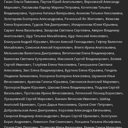
Гасан Ольга Павловна, Паутов Юрий Анатольевич, Верховский Александр
Маркович, Пислакова-Паркер Марина Петровна, Кочеткова Татьяна
Владимировна, Чуркина Наталья Валерьевна, Акимова Татьяна Николаевна,
Золотарева Екатерина Александровна, Рачинский Ян Збигневич, Жемкова
Елена Борисовна, Гудков Лев Дмитриевич, Илларионова Юлия Юрьевна,
Саранг Анна Васильевна, Захарова Светлана Сергеевна, Аверин Владимир
Анатольевич, Щур Татьяна Михайловна, Щур Николай Алексеевич,
Блинушов Андрей Юрьевич, Мосин Алексей Геннадьевич, Гефтер Валентин
Михайлович, Симонов Алексей Кириллович, Флиге Ирина Анатольевна,
Мельникова Валентина Дмитриевна, Вититинова Елена Владимировна,
Баженова Светлана Куприяновна, Максимов Сергей Владимирович, Беляев
Сергей Иванович, Голубева Елена Николаевна, Ганнушкина Светлана
Алексеевна, Закс Елена Владимировна, Буртина Елена Юрьевна, Гендель
Людмила Залмановна, Кокорина Екатерина Алексеевна, Шуманов Илья
Вячеславович, Арапова Галина Юрьевна, Свечников Анатолий Мариевич,
Прохоров Вадим Юрьевич, Шахова Елена Владимировна, Подузов Сергей
Васильевич, Протасова Ирина Вячеславовна, Литинский Леонид Борисович,
Лукашевский Сергей Маркович, Бахмин Вячеслав Иванович, Шабад
Анатолий Ефимович, Сухих Дарья Николаевна, Орлов Олег Петрович,
Добровольская Анна Дмитриевна, Королева Александра Евгеньевна,
Смирнов Владимир Александрович, Вицин Сергей Ефимович, Золотухин
Борис Андреевич, Левинсон Лев Семенович, Локшина Татьяна Иосифовна,
Орлов Олег Петрович, Полякова Мара Федоровна, Резник Генри Маркович,