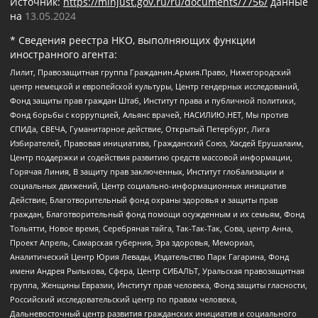
Источник:
https://minjust.gov.ru/ru/documents/7756/
данные
на
13.05.2024
* Сведения реестра НКО, выполняющих функции
иностранного агента:
Лилит, Правозащитная группа Гражданин.Армия.Право, Нижегородский
центр немецкой и европейской культуры, Центр гендерных исследований,
Фонд защиты прав граждан Штаб, Институт права и публичной политики,
Фонд борьбы с коррупцией, Альянс врачей, НАСИЛИЮ.НЕТ, Мы против
СПИДа, СВЕЧА, Гуманитарное действие, Открытый Петербург, Лига
Избирателей, Правовая инициатива, Гражданский Союз, Хасдей Ерушалаим,
Центр поддержки и содействия развитию средств массовой информации,
Горячая Линия, В защиту прав заключенных, Институт глобализации и
социальных движений, Центр социально-информационных инициатив
Действие, Благотворительный фонд охраны здоровья и защиты прав
граждан, Благотворительный фонд помощи осужденным и их семьям, Фонд
Тольятти, Новое время, Серебряная тайга, Так-Так-Так, Сова, центр Анна,
Проект Апрель, Самарская губерния, Эра здоровья, Мемориал,
Аналитический Центр Юрия Левады, Издательство Парк Гагарина, Фонд
имени Андрея Рылькова, Сфера, Центр СИБАЛЬТ, Уральская правозащитная
группа, Женщины Евразии, Институт прав человека, Фонд защиты гласности,
Российский исследовательский центр по правам человека,
Дальневосточный центр развития гражданских инициатив и социального