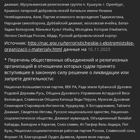
джамаат, Мусульманская религиозная группа п. Кушкуль г. Оренбург,
Крымско-татарский добровольческий батальон имени Номана
Челебиджихана, Азов, Партия исламского возрождения Таджикистана,
Народная самооборона, Дуббайский джамаат, московская ячейка, Батал-
Хаджи Белхороев, Маньяки Культ Убийц, Молодёжь Которая Улыбается,
Легион Свобода России, Айдар, Русский добровольческий корпус
Источник:
http://nac.gov.ru/terroristicheskie-i-ekstremistskie-
organizacii-i-materialy.html
данные на
16.11.2023
* Перечень общественных объединений и религиозных
организаций в отношении которых судом принято
вступившее в законную силу решение о ликвидации или
запрете деятельности:
Национал-большевистская партия, ВЕК РА, Рада земли Кубанской Духовно
Родовой Державы Русь, Община Духовного Управления Асгардской Веси
Беловодья, Славянская Община Капища Веды Перуна, Мужская Духовная
Семинария Староверов-Инглингов, Нурджулар, К Богодержавию, Таблиги
Джамаат, Свидетели Иеговы, Русское национальное единство, Национал-
социалистическое общество, Джамаат мувахидов, Объединенный Вилайат
Кабарды, Балкарии и Карачая, Союз славян, Ат-Такфир Валь-Хиджра, Пит
Буль, Национал-социалистическая рабочая партия России, Славянский союз,
Формат-18, Благородный Орден Дьявола, Армия воли народа,