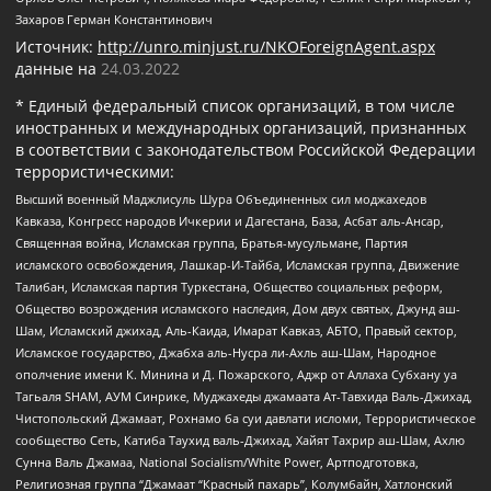
Захаров Герман Константинович
Источник:
http://unro.minjust.ru/NKOForeignAgent.aspx
данные на
24.03.2022
* Единый федеральный список организаций, в том числе
иностранных и международных организаций, признанных
в соответствии с законодательством Российской Федерации
террористическими:
Высший военный Маджлисуль Шура Объединенных сил моджахедов
Кавказа, Конгресс народов Ичкерии и Дагестана, База, Асбат аль-Ансар,
Священная война, Исламская группа, Братья-мусульмане, Партия
исламского освобождения, Лашкар-И-Тайба, Исламская группа, Движение
Талибан, Исламская партия Туркестана, Общество социальных реформ,
Общество возрождения исламского наследия, Дом двух святых, Джунд аш-
Шам, Исламский джихад, Аль-Каида, Имарат Кавказ, АБТО, Правый сектор,
Исламское государство, Джабха аль-Нусра ли-Ахль аш-Шам, Народное
ополчение имени К. Минина и Д. Пожарского, Аджр от Аллаха Субхану уа
Тагьаля SHAM, АУМ Синрике, Муджахеды джамаата Ат-Тавхида Валь-Джихад,
Чистопольский Джамаат, Рохнамо ба суи давлати исломи, Террористическое
сообщество Сеть, Катиба Таухид валь-Джихад, Хайят Тахрир аш-Шам, Ахлю
Сунна Валь Джамаа, National Socialism/White Power, Артподготовка,
Религиозная группа “Джамаат “Красный пахарь”, Колумбайн, Хатлонский