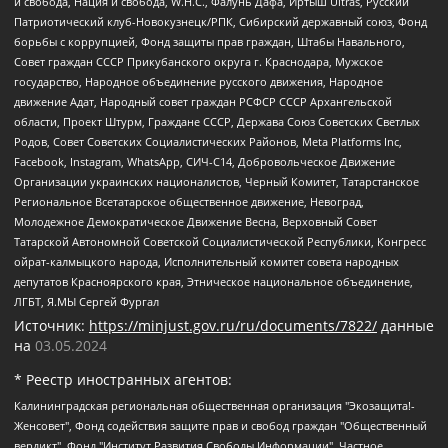
и свобода, Нация и свобода, W.H.С., Фалунь Дафа, Иртыш Ultras, Русский
Патриотический клуб-Новокузнецк/РПК, Сибирский державный союз, Фонд
борьбы с коррупцией, Фонд защиты прав граждан, Штабы Навального,
Совет граждан СССР Прикубанского округа г. Краснодара, Мужское
государство, Народное объединение русского движения, Народное
движение Адат, Народный совет граждан РСФСР СССР Архангельской
области, Проект Штурм, Граждане СССР, Держава Союз Советских Светлых
Родов, Совет Советских Социалистических Районов, Meta Platforms Inc,
Facebook, Instagram, WhatsApp, СИЧ-С14, Добровольческое Движение
Организации украинских националистов, Черный Комитет, Татарстанское
Региональное Всетатарское общественное движение, Невоград,
Молодежное Демократическое Движение Весна, Верховный Совет
Татарской Автономной Советской Социалистической Республики, Конгресс
ойрат-калмыцкого народа, Исполнительный комитет совета народных
депутатов Красноярского края, Этническое национальное объединение,
ЛГБТ, Я.МЫ Сергей Фургал
Источник:
https://minjust.gov.ru/ru/documents/7822/
данные
на
03.05.2024
* Реестр иностранных агентов:
Калининградская региональная общественная организация "Экозащита!-Женсовет", Фонд содействия защите прав и свобод граждан "Общественный вердикт", Фонд "Институт Развития Свободы Информации", Частное учреждение "Информационное агентство МЕМО. РУ", Региональная общественная организация "Общественная комиссия по сохранению наследия академика Сахарова", Фонд поддержки свободы прессы, Санкт-Петербургская общественная правозащитная организация "Гражданский контроль", Межрегиональная общественная организация "Информационно-просветительский центр "Мемориал", Региональный Фонд "Центр Защиты Прав Средств Массовой Информации", с 05.12.2023 Фонд "Центр Защиты Прав Средств массовой информации", Региональная общественная благотворительная организация помощи беженцам и мигрантам "Гражданское содействие", Негосударственное образовательное учреждение дополнительного профессионального образования (повышение квалификации) специалистов "АКАДЕМИЯ ПО ПРАВАМ ЧЕЛОВЕКА", Свердловская региональная общественная организация "Сутяжник", Автономная некоммерческая организация "Центр независимых социологических исследований", Союз общественных объединений "Российский исследовательский центр по правам человека", Региональное общественное учреждение научно-информационный центр "МЕМОРИАЛ", Некоммерческая организация "Фонд защиты гласности", Автономная некоммерческая организация "Институт прав человека", Городская общественная организация "Екатеринбургское общество "МЕМОРИАЛ", Городская общественная организация "Рязанское историко-просветительское и правозащитное общество "Мемориал" (Рязанский Мемориал), Челябинский региональный орган общественной самодеятельности – женское общественное объединение "Женщины Евразии", Челябинский региональный орган общественной самодеятельности "Уральская правозащитная группа", Фонд содействия защите здоровья и социальной справедливости имени Андрея Рылькова, Автономная Некоммерческая Организация "Аналитический Центр Юрия Левады", Автономная некоммерческая организация социальной поддержки населения "Проект Апрель", Региональная общественная организация помощи женщинам и детям, находящимся в кризисной ситуации "Информационно-методический центр "Анна", Фонд содействия развитию массовых коммуникаций и правовому просвещению "Так-так-Так", Фонд содействия устойчивому развитию "Серебряная тайга", Свердловский региональный общественный фонд социальных проектов "Новое время", "Idel.Реалии", Кавказ.Реалии, Крым.Реалии, Телеканал Настоящее Время, Татаро-башкирская служба Радио Свобода (Azatliq Radiosi), Радио Свободная Европа/Радио Свобода (PCE/PC), "Сибирь.Реалии", "Фактограф", Благотворительный фонд помощи осужденным и их семьям, Автономная некоммерческая организация "Институт глобализации и социальных движений", Фонд "В защиту прав заключенных", Частное учреждение "Центр поддержки и содействия развитию средств массовой информации", Пензенский региональный общественный благотворительный фонд "Гражданский союз", "Север.Реалии", Некоммерческая организация Фонд "Правовая инициатива", Общество с ограниченной ответственностью "Радио Свободная Европа/Радио Свобода", Чешское информационное агентство "MEDIUM-ORIENT", Красноярская региональная общественная организация "Мы против СПИДа", Камалягин Денис Николаевич, Маркелов Сергей Евгеньевич, Пономарев Лев Александрович, Савицкая Людмила Алексеевна, Автономная некоммерческая организация "Центр по работе с проблемой насилия "НАСИЛИЮ.НЕТ", Межрегиональный профессиональный союз работников здравоохранения "Альянс врачей", Юридическое лицо, зарегистрированное в Латвийской Республике, SIA "Medusa Project" (регистрационный номер 40103797863, дата регистрации 10.06.2014), Некоммерческая организация "Фонд по борьбе с коррупцией", Автономная некоммерческая организация "Институт права и публичной политики", Баданин Роман Сергеевич, Гликин Максим Александрович, Железнова Мария Михайловна, Лукьянова Юлия Сергеевна, Маетная Елизавета Витальевна, Маняхин Петр Борисович, Чуракова Ольга Владимировна, Ярош Юлия Петровна, Юридическое лицо "The Insider SIA", зарегистрированное в Риге, Латвийская Республика (дата регистрации 26.06.2015), являющееся администратором доменного имени интернет-издания "The Insider SIA", https://theins.ru, Постернак Алексей Евгеньевич, Рубин Михаил Аркадьевич, Анин Роман Александрович, Юридическое лицо Istories fonds, зарегистрированное в Латвийской Республике (регистрационный номер 50008295751, дата регистрации 24.02.2020), Великовский Дмитрий Александрович, Долинина Ирина Николаевна, Мароховская Алеся Алексеевна, Шлейнов Роман Юрьевич, Шмагун Олеся Валентиновна, Общество с ограниченной ответственностью "Альтаир 2021", Общество с ограниченной ответственностью "Вега 2021", Общество с ограниченной ответственностью "Главный редактор 2021", Общество с ограниченной ответственностью "Ромашки монолит", Важенков Артем Валерьевич, Ивановская областная общественная организация "Центр гендерных исследований", Гурман Юрий Альбертович, Медиапроект "ОВД-Инфо", Егоров Владимир Владимирович, Жилинский Владимир Александрович, Общество с ограниченной ответственностью "ЗП", Иванова София Юрьевна, Карезина Инна Павловна, Кильтау Екатерина Викторовна, Петров Алексей Викторович, Пискунов Сергей Евгеньевич, Смирнов Сергей Сергеевич, Тихонов Михаил Сергеевич, Общество с ограниченной ответственностью "ЖУРНАЛИСТ-ИНОСТРАННЫЙ АГЕНТ", Арапова Галина Юрьевна, Вольтская Татьяна Анатольевна, Американская компания "Mason G.E.S. Anonymous Foundation" (США), являющаяся владельцем интернет-издания https://mnews.world/, Компания "Stichting Bellingcat", зарегистрированная в Нидерландах (дата регистрации 11.07.2018), Захаров Андрей Вячеславович, Клепиковская Екатерина Дмитриевна, Общество с ограниченной ответственностью "МЕМО", Перл Роман Александрович, Симонов Евгений Алексеевич, Соловьева Елена Анатольевна, Сотников Даниил Владимирович, Сурначева Елизавета Дмитриевна, Автономная некоммерческая организация по защите прав человека и информированию населения "Якутия – Наше Мнение", Общество с ограниченной ответственностью "Москоу диджитал медиа", с 26.01.2023 Общество с ограниченной ответственностью "Чайка Белые сады", Ветошкина Валерия Валерьевна, Заговора Максим Александрович, Межрегиональное общественное движение "Российская ЛГБТ - сеть", Оленичев Максим Владимирович, Павлов Иван Юрьевич, Скворцова Елена Сергеевна, Общество с ограниченной ответственностью "Как бы инагент", Кочетков Игорь Викторович, Общество с ограниченной ответственностью "Честные выборы", Еланчик Олег Александрович, Общество с ограниченной ответственностью "Нобелевский призыв", Гималова Регина Эмилевна, Григорьев Андрей Валерьевич, Григорьева Алина Александровна, Ассоциация по содействию защите прав призывников, альтернативнослужащих и военнослужащих "Правозащитная группа "Гражданин.Армия.Право", Хисамова Регина Фаритовна, Автономная некоммерческая организация по реализации социально-правовых программ "Лилит", Дальневосточное общественное движение "Маяк", Санкт-Петербургская ЛГБТ-инициативная группа "Выход", Инициативная группа ЛГБТ+ "Реверс", Алексеев Андрей Викторович, Бекбулатова Таисия Львовна, Беляев Иван Михайлович, Владыкина Елена Сергеевна, Гельман Марат Александрович, Никульшина Вероника Юрьевна, Толоконникова Надежда Андреевна, Шендерович Виктор Анатольевич, Общество с ограниченной ответственностью "Данное сообщение", Общество с ограниченной ответственностью Издательский дом "Новая глава", Айнбиндер Александра Александровна, Московский комьюнити-центр для ЛГБТ+инициатив, Благотворительный фонд развития филантропии, Deutsche Welle (Германия, Kurt-Schumacher-Strasse 3, 53113 Bonn), Борзунова Мария Михайловна, Воробьев Виктор Викторович, Голубева Анна Львовна, Константинова Алла Михайловна, Малкова Ирина Владимировна, Мурадов Мурад Абдулгалимович, Осетинская Елизавета Николаевна, Понасенков Евгений Николаевич, Ганапольский Матвей Юрьевич, Киселев Евгений Алексеевич, Борухович Ирина Григорьевна, Дремин Иван Тимофеевич, Дубровский Дмитрий Викторович, Красноярская региональная общественная организация поддержки и развития альтернативных образовательных технологий и межкультурных коммуникаций "ИНТЕРРА", Маяковская Екатерина Алексеевна, Фейгин Марк Захарович, Филимонов Андрей Викторович, Дзугкоева Регина Николаевна, Доброхотов Роман Александрович, Дудь Юрий Александрович, Елкин Сергей Владимирович, Кругликов Кирилл Игоревич, Сабунаева Мария Леонидовна, Семенов Алексей Владимирович, Шаинян Карен Багратович, Шульман Екатерина Михайловна, Асафьев Артур Валерьевич, Вахштайн Виктор Семенович, Венедиктов Алексей Алексеевич, Лушникова Екатерина Евгеньевна, Волков Леонид Михайлович, Невзоров Александр Глебович, Пархоменко Сергей Борисович, Сироткин Ярослав Николаевич, Кара-Мурза Владимир Владимирович, Баранова Наталья Владимировна, Гозман Леонид Яковлевич, Кагарлицкий Борис Юльевич, Климарев Михаил Валерьевич, Милов Владимир Станиславович, Автономная некоммерческая организация Краснодарский центр современного искусства "Типография", Моргенштерн Алишер Тагирович, Соболь Любовь Эдуардовна, Общество с ограниченной ответственностью "ЛИЗА НОРМ", Каспаров Гарри Кимович, Ходорковский Михаил Борисович, Общество с ограниченной ответственностью "Апрельские тезисы", Данилович Ирина Брониславовна, Кашин Олег Владимирович, Петров Николай Владимирович, Пивоваров Алексей Владимирович, Соколов Михаил Владимирович, Цветкова Юлия Владимировна, Чичваркин Евгений Александрович, Комитет против пыток/Команда против пыток, Общество с ограниченной ответственностью "Первый научный", Общество с ограниченной ответственностью "Вертолет и ко", Белоцерковская Вероника Борисовна, Кац Максим Евгеньевич, Лазарева Татьяна Юрьевна, Шаведдинов Руслан Табризович, Яшин Илья Валерьевич, Общество с ограниченной ответственностью "Иноагент ААВ", Алешковский Дмитрий Петрович, Альбац Евгения Марковна, Быков Дмитрий Львович, Галямина Юлия Евгеньевна, Лойко Сергей Леонидович, Мартынов Кирилл Константинович, Медведев Сергей Александрович, Крашенинников Федор Геннадиевич, Гордеева Катерина Вл