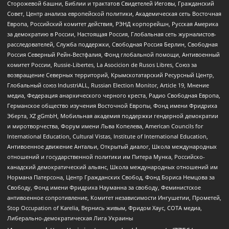
Сторожевой башни, Библии и трактатов Свидетелей Иеговы, Гражданский
Совет, Центр анализа европейской политики, Академическая сеть Восточная
Европа, Российский комитет действия, РЭНД корпорейшн, Русская Америка
за демократию в России, Настоящая Россия, Глобальная сеть журналистов-
расследователей, Служба поддержки, Свободная Россия Берлин, Свободная
Россия Северный Рейн-Вестфалия, Фонд глобальной помощи, Антивоенный
комитет России, Russie-Libertes, La Asocicion de Rusos Libres, Союз за
возвращение Северных территорий, Крымскотатарский Ресурсный Центр,
Глобальный союз IndustriALL, Russian Election Monitor, Article 19, Мнение
медиа, Федерация анархического черного креста, Радио Свободная Европа,
Германское общество изучения Восточной Европы, Фонд имени Фридриха
Эберта, XZ gGmbH, Мобильная академия поддержки гендерной демократии
и миротворчества, Форум имени Льва Копелева, American Councils for
International Education, Cultural Vistas, Institute of International Education,
Антивоенное движение Антальи, Открытый диалог, Школа международных
отношений и государственной политики им Питера Мунка, Российско-
канадский демократический альянс, Школа международных отношений им
Нормана Патерсона, Центр Гражданских Свобод, Фонд Бориса Немцова за
Свободу, Фонд имени Фридриха Науманна за свободу, Феминистское
антивоенное сопротивление, Комитет независимости Ингушетии, Прометей,
Stop Occupation of Karelia, Вернись живым, Фридом Хаус, СОТА медиа,
Либерально-демократическая Лига Украины