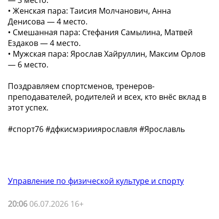
— 3 место.
• Женская пара: Таисия Молчанович, Анна
Денисова — 4 место.
• Смешанная пара: Стефания Самылина, Матвей
Ездаков — 4 место.
• Мужская пара: Ярослав Хайруллин, Максим Орлов
— 6 место.
Поздравляем спортсменов, тренеров-
преподавателей, родителей и всех, кто внёс вклад в
этот успех.
#спорт76 #дфкисмэрииярославля #Ярославль
Управление по физической культуре и спорту
20:06
06.07.2026 16+