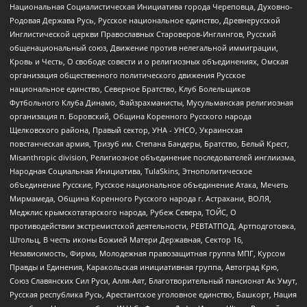
Национальная Социалистическая Инициатива города Череповца, Духовно-
Родовая Держава Русь, Русское национальное единство, Древнерусской
Инглистической церкви Православных Староверов-Инглингов, Русский
общенациональный союз, Движение против нелегальной иммиграции,
Кровь и Честь, О свободе совести и о религиозных объединениях, Омская
организация общественного политического движения Русское
национальное единство, Северное Братство, Клуб Болельщиков
Футбольного Клуба Динамо, Файзрахманисты, Мусульманская религиозная
организация п. Боровский, Община Коренного Русского народа
Щелковского района, Правый сектор, УНА - УНСО, Украинская
повстанческая армия, Тризуб им. Степана Бандеры, Братство, Белый Крест,
Misanthropic division, Религиозное объединение последователей инглиизма,
Народная Социальная Инициатива, TulaSkins, Этнополитическое
объединение Русские, Русское национальное объединение Атака, Мечеть
Мирмамеда, Община Коренного Русского народа г. Астрахани, ВОЛЯ,
Меджлис крымскотатарского народа, Рубеж Севера, ТОЙС, О
противодействии экстремистской деятельности, РЕВТАТПОД, Артподготовка,
Штольц, В честь иконы Божией Матери Державная, Сектор 16,
Независимость, Фирма, Молодежная правозащитная группа МПГ, Курсом
Правды и Единения, Каракольская инициативная группа, Автоград Крю,
Союз Славянских Сил Руси, Алля-Аят, Благотворительный пансионат Ак Умут,
Русская республика Русь, Арестантское уголовное единство, Башкорт, Нация