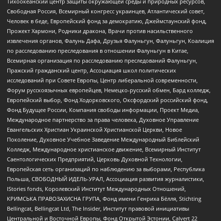
Тихоокеанский центр защиты окружающей среды и природных ресурсов,
Свободная Россия, Всемирный конгресс украинцев, Атлантический совет,
Человек в беде, Европейский фонд за демократию, Джеймстаунский фонд,
Прожект Хармони, Родники дракона, Врачи против насильственного
извлечения органов, Фалунь Дафа, Друзья Фалуньгун, Фалуньгун, Коалиция
по расследованию преследования в отношении Фалуньгун в Китае,
Всемирная организация по расследованию преследований Фалуньгун,
Пражский гражданский центр, Ассоциация школ политических
исследований при Совете Европы, Центр либеральной современности,
Форум русскоязычных европейцев, Немецко-русский обмен, Бард колледж,
Европейский выбор, Фонд Ходорковского, Оксфордский российский фонд,
Фонд Будущее России, Компания свободы информации, Проект Медиа,
Международное партнерство за права человека, Духовное Управление
Евангельских Христиан Украинской Христианской Церкви, Новое
Поколение, Духовное Учебное Заведение Международный Библейский
Колледж, Международное христианское движение, Всемирный Институт
Саентологических Предприятий, Церковь Духовной Технологии,
Европейская сеть организаций по наблюдению за выборами, Республика
Польша, СВОБОДНЫЙ ИДЕЛЬ-УРАЛ, Ассоциация развития журналистики,
IStories fonds, Королевский Институт Международных Отношений,
КРИМСЬКА ПРАВОЗАХИСНА ГРУПА, Фонд имени Генриха Бёлля, Stichting
Bellingcat, Bellingcat Ltd, The Insider, Институт правовой инициативы
Центральной и Восточной Европы, Фонд Открытой Эстонии, Calvert 22