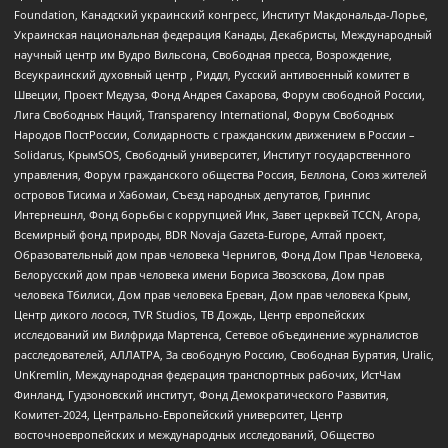
Foundation, Канадский украинский конгресс, Институт Макдональда-Лорье,
Украинская национальная федерация Канады, Декабристы, Международный
научный центр им Вудро Вильсона, Свободная пресса, Возрождение,
Всеукраинский духовный центр , Риддл, Русский антивоенный комитет в
Швеции, Проект Медуза, Фонд Андрея Сахарова, Форум свободной России,
Лига Свободных Наций, Transparеncy International, Форум Свободных
Народов ПостРоссии, Солидарность с гражданским движением в России –
Solidarus, КрымSOS, Свободный университет, Институт государственного
управления, Форум гражданского общества Россия, Беллона, Союз жителей
островов Тисима и Хабомаи, Съезд народных депутатов, Гринпис
Интернешнл, Фонд борьбы с коррупцией Инк, Завет церквей TCCN, Агора,
Всемирный фонд природы, BDR Novaja Gazeta-Europe, Алтай проект,
Образовательный дом прав человека Чернигов, Фонд Дом Прав Человека,
Белорусский дом прав человека имени Бориса Звозскова, Дом прав
человека Тбилиси, Дом прав человека Ереван, Дом прав человека Крым,
Центр дикого лосося, TVR Studios, ТВ Дождь, Центр европейских
исследований им Вилфрида Мартенса, Сетевое объединение журналистов
расследователей, АЛЛАТРА, За свободную Россию, Свободная Бурятия, Uralic,
UnKremlin, Международная федерация транспортных рабочих, ИстЧам
Финланд, Гудзоновский институт, Фонд Демократического Развития,
Комитет-2024, Центрально-Европейский университет, Центр
восточноевропейских и международных исследований, Общество