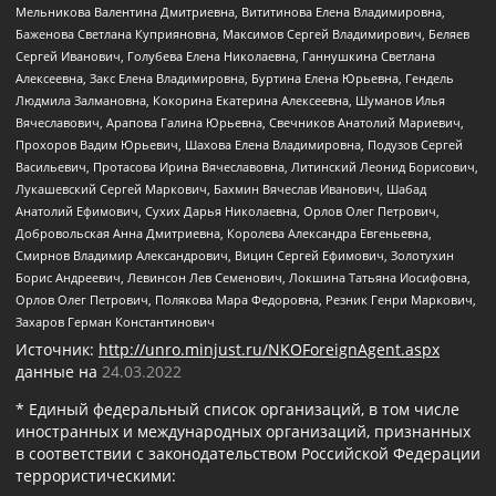
Мельникова Валентина Дмитриевна, Вититинова Елена Владимировна,
Баженова Светлана Куприяновна, Максимов Сергей Владимирович, Беляев
Сергей Иванович, Голубева Елена Николаевна, Ганнушкина Светлана
Алексеевна, Закс Елена Владимировна, Буртина Елена Юрьевна, Гендель
Людмила Залмановна, Кокорина Екатерина Алексеевна, Шуманов Илья
Вячеславович, Арапова Галина Юрьевна, Свечников Анатолий Мариевич,
Прохоров Вадим Юрьевич, Шахова Елена Владимировна, Подузов Сергей
Васильевич, Протасова Ирина Вячеславовна, Литинский Леонид Борисович,
Лукашевский Сергей Маркович, Бахмин Вячеслав Иванович, Шабад
Анатолий Ефимович, Сухих Дарья Николаевна, Орлов Олег Петрович,
Добровольская Анна Дмитриевна, Королева Александра Евгеньевна,
Смирнов Владимир Александрович, Вицин Сергей Ефимович, Золотухин
Борис Андреевич, Левинсон Лев Семенович, Локшина Татьяна Иосифовна,
Орлов Олег Петрович, Полякова Мара Федоровна, Резник Генри Маркович,
Захаров Герман Константинович
Источник:
http://unro.minjust.ru/NKOForeignAgent.aspx
данные на
24.03.2022
* Единый федеральный список организаций, в том числе
иностранных и международных организаций, признанных
в соответствии с законодательством Российской Федерации
террористическими: