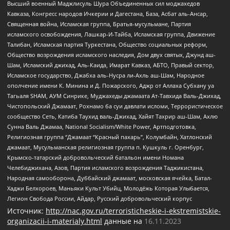
Высший военный Маджлисуль Шура Объединенных сил моджахедов
Кавказа, Конгресс народов Ичкерии и Дагестана, База, Асбат аль-Ансар,
Священная война, Исламская группа, Братья-мусульмане, Партия
исламского освобождения, Лашкар-И-Тайба, Исламская группа, Движение
Талибан, Исламская партия Туркестана, Общество социальных реформ,
Общество возрождения исламского наследия, Дом двух святых, Джунд аш-
Шам, Исламский джихад, Аль-Каида, Имарат Кавказ, АБТО, Правый сектор,
Исламское государство, Джабха аль-Нусра ли-Ахль аш-Шам, Народное
ополчение имени К. Минина и Д. Пожарского, Аджр от Аллаха Субхану уа
Тагьаля SHAM, АУМ Синрике, Муджахеды джамаата Ат-Тавхида Валь-Джихад,
Чистопольский Джамаат, Рохнамо ба суи давлати исломи, Террористическое
сообщество Сеть, Катиба Таухид валь-Джихад, Хайят Тахрир аш-Шам, Ахлю
Сунна Валь Джамаа, National Socialism/White Power, Артподготовка,
Религиозная группа “Джамаат “Красный пахарь”, Колумбайн, Хатлонский
джамаат, Мусульманская религиозная группа п. Кушкуль г. Оренбург,
Крымско-татарский добровольческий батальон имени Номана
Челебиджихана, Азов, Партия исламского возрождения Таджикистана,
Народная самооборона, Дуббайский джамаат, московская ячейка, Батал-
Хаджи Белхороев, Маньяки Культ Убийц, Молодёжь Которая Улыбается,
Легион Свобода России, Айдар, Русский добровольческий корпус
Источник:
http://nac.gov.ru/terroristicheskie-i-ekstremistskie-
organizacii-i-materialy.html
данные на
16.11.2023