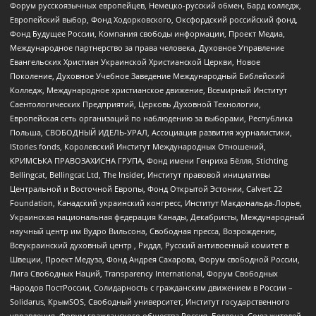
Форум русскоязычных европейцев, Немецко-русский обмен, Бард колледж,
Европейский выбор, Фонд Ходорковского, Оксфордский российский фонд,
Фонд Будущее России, Компания свободы информации, Проект Медиа,
Международное партнерство за права человека, Духовное Управление
Евангельских Христиан Украинской Христианской Церкви, Новое
Поколение, Духовное Учебное Заведение Международный Библейский
Колледж, Международное христианское движение, Всемирный Институт
Саентологических Предприятий, Церковь Духовной Технологии,
Европейская сеть организаций по наблюдению за выборами, Республика
Польша, СВОБОДНЫЙ ИДЕЛЬ-УРАЛ, Ассоциация развития журналистики,
IStories fonds, Королевский Институт Международных Отношений,
КРИМСЬКА ПРАВОЗАХИСНА ГРУПА, Фонд имени Генриха Бёлля, Stichting
Bellingcat, Bellingcat Ltd, The Insider, Институт правовой инициативы
Центральной и Восточной Европы, Фонд Открытой Эстонии, Calvert 22
Foundation, Канадский украинский конгресс, Институт Макдональда-Лорье,
Украинская национальная федерация Канады, Декабристы, Международный
научный центр им Вудро Вильсона, Свободная пресса, Возрождение,
Всеукраинский духовный центр , Риддл, Русский антивоенный комитет в
Швеции, Проект Медуза, Фонд Андрея Сахарова, Форум свободной России,
Лига Свободных Наций, Transparеncy International, Форум Свободных
Народов ПостРоссии, Солидарность с гражданским движением в России –
Solidarus, КрымSOS, Свободный университет, Институт государственного
управления, Форум гражданского общества Россия, Беллона, Союз жителей