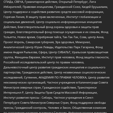
СПИДа, СВЕЧА, Гуманитарное действие, Открытый Петербург, Лига
Избирателей, Правовая инициатива, Гражданский Союз, Хасдей Ерушалаим,
Центр поддержки и содействия развитию средств массовой информации,
Горячая Линия, В защиту прав заключенных, Институт глобализации и
социальных движений, Центр социально-информационных инициатив
Действие, Благотворительный фонд охраны здоровья и защиты прав
граждан, Благотворительный фонд помощи осужденным и их семьям, Фонд
Тольятти, Новое время, Серебряная тайга, Так-Так-Так, Сова, центр Анна,
Проект Апрель, Самарская губерния, Эра здоровья, Мемориал,
Аналитический Центр Юрия Левады, Издательство Парк Гагарина, Фонд
имени Андрея Рылькова, Сфера, Центр СИБАЛЬТ, Уральская правозащитная
группа, Женщины Евразии, Институт прав человека, Фонд защиты гласности,
Российский исследовательский центр по правам человека,
Дальневосточный центр развития гражданских инициатив и социального
партнерства, Гражданское действие, Центр независимых социологических
исследований, Сутяжник, АКАДЕМИЯ ПО ПРАВАМ ЧЕЛОВЕКА, Центр развития
некоммерческих организаций, Частное учреждение в Калининграде Совета
Министров северных стран, Гражданское содействие, Трансперенси
Интернешнл-Р, Центр Защиты Прав Средств Массовой Информации,
Институт развития прессы - Сибирь, Частное учреждение в Санкт-
Петербурге Совета Министров Северных Стран, Фонд поддержки свободы
прессы, Гражданский контроль, Человек и Закон, Общественная комиссия
по сохранению наследия академика Сахарова, Информационное агентство