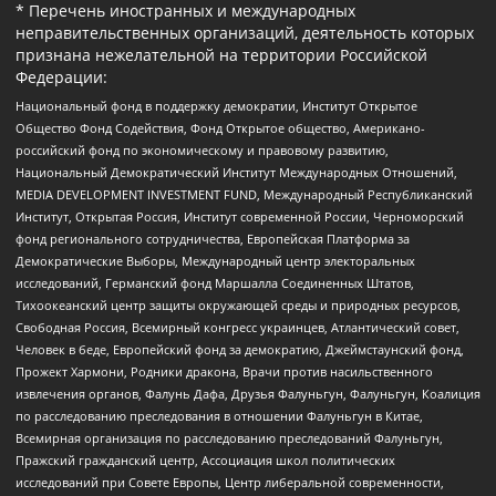
* Перечень иностранных и международных
неправительственных организаций, деятельность которых
признана нежелательной на территории Российской
Федерации:
Национальный фонд в поддержку демократии, Институт Открытое
Общество Фонд Содействия, Фонд Открытое общество, Американо-
российский фонд по экономическому и правовому развитию,
Национальный Демократический Институт Международных Отношений,
MEDIA DEVELOPMENT INVESTMENT FUND, Международный Республиканский
Институт, Открытая Россия, Институт современной России, Черноморский
фонд регионального сотрудничества, Европейская Платформа за
Демократические Выборы, Международный центр электоральных
исследований, Германский фонд Маршалла Соединенных Штатов,
Тихоокеанский центр защиты окружающей среды и природных ресурсов,
Свободная Россия, Всемирный конгресс украинцев, Атлантический совет,
Человек в беде, Европейский фонд за демократию, Джеймстаунский фонд,
Прожект Хармони, Родники дракона, Врачи против насильственного
извлечения органов, Фалунь Дафа, Друзья Фалуньгун, Фалуньгун, Коалиция
по расследованию преследования в отношении Фалуньгун в Китае,
Всемирная организация по расследованию преследований Фалуньгун,
Пражский гражданский центр, Ассоциация школ политических
исследований при Совете Европы, Центр либеральной современности,