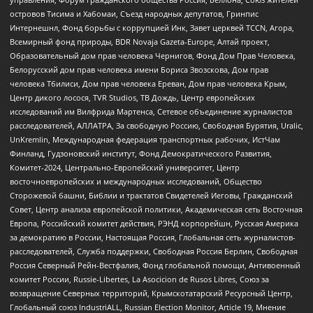
островов Тисима и Хабомаи, Съезд народных депутатов, Гринпис
Интернешнл, Фонд борьбы с коррупцией Инк, Завет церквей TCCN, Агора,
Всемирный фонд природы, BDR Novaja Gazeta-Europe, Алтай проект,
Образовательный дом прав человека Чернигов, Фонд Дом Прав Человека,
Белорусский дом прав человека имени Бориса Звозскова, Дом прав
человека Тбилиси, Дом прав человека Ереван, Дом прав человека Крым,
Центр дикого лосося, TVR Studios, ТВ Дождь, Центр европейских
исследований им Вилфрида Мартенса, Сетевое объединение журналистов
расследователей, АЛЛАТРА, За свободную Россию, Свободная Бурятия, Uralic,
UnKremlin, Международная федерация транспортных рабочих, ИстЧам
Финланд, Гудзоновский институт, Фонд Демократического Развития,
Комитет-2024, Центрально-Европейский университет, Центр
восточноевропейских и международных исследований, Общество
Сторожевой башни, Библии и трактатов Свидетелей Иеговы, Гражданский
Совет, Центр анализа европейской политики, Академическая сеть Восточная
Европа, Российский комитет действия, РЭНД корпорейшн, Русская Америка
за демократию в России, Настоящая Россия, Глобальная сеть журналистов-
расследователей, Служба поддержки, Свободная Россия Берлин, Свободная
Россия Северный Рейн-Вестфалия, Фонд глобальной помощи, Антивоенный
комитет России, Russie-Libertes, La Asocicion de Rusos Libres, Союз за
возвращение Северных территорий, Крымскотатарский Ресурсный Центр,
Глобальный союз IndustriALL, Russian Election Monitor, Article 19, Мнение