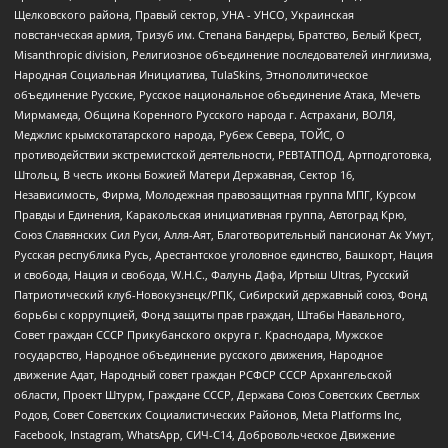
Щелковского района, Правый сектор, УНА - УНСО, Украинская
повстанческая армия, Тризуб им. Степана Бандеры, Братство, Белый Крест,
Misanthropic division, Религиозное объединение последователей инглиизма,
Народная Социальная Инициатива, TulaSkins, Этнополитическое
объединение Русские, Русское национальное объединение Атака, Мечеть
Мирмамеда, Община Коренного Русского народа г. Астрахани, ВОЛЯ,
Меджлис крымскотатарского народа, Рубеж Севера, ТОЙС, О
противодействии экстремистской деятельности, РЕВТАТПОД, Артподготовка,
Штольц, В честь иконы Божией Матери Державная, Сектор 16,
Независимость, Фирма, Молодежная правозащитная группа МПГ, Курсом
Правды и Единения, Каракольская инициативная группа, Автоград Крю,
Союз Славянских Сил Руси, Алля-Аят, Благотворительный пансионат Ак Умут,
Русская республика Русь, Арестантское уголовное единство, Башкорт, Нация
и свобода, Нация и свобода, W.H.С., Фалунь Дафа, Иртыш Ultras, Русский
Патриотический клуб-Новокузнецк/РПК, Сибирский державный союз, Фонд
борьбы с коррупцией, Фонд защиты прав граждан, Штабы Навального,
Совет граждан СССР Прикубанского округа г. Краснодара, Мужское
государство, Народное объединение русского движения, Народное
движение Адат, Народный совет граждан РСФСР СССР Архангельской
области, Проект Штурм, Граждане СССР, Держава Союз Советских Светлых
Родов, Совет Советских Социалистических Районов, Meta Platforms Inc,
Facebook, Instagram, WhatsApp, СИЧ-С14, Добровольческое Движение