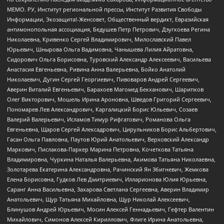
МЕМО. РУ, Институт региональной прессы, Институт Развития Свободы
Информации, Экозащита!-Женсовет, Общественный вердикт, Евразийская
антимонопольная ассоциация, Бедушев Петр Петрович, Дзугкоева Регина
Николаевна, Кривенко Сергей Владимирович, Милославский Павел
Юрьевич, Шнырова Ольга Вадимовна, Чанышева Лилия Айратовна,
Сидорович Ольга Борисовна, Туровский Александр Алексеевич, Васильева
Анастасия Евгеньевна, Ривина Анна Валерьевна, Бойко Анатолий
Николаевич, Дугин Сергей Георгиевич, Пивоваров Андрей Сергеевич,
Аверин Виталий Евгеньевич, Барахоев Магомед Бекханович, Шарипков
Олег Викторович, Мошель Ирина Ароновна, Шведов Григорий Сергеевич,
Пономарев Лев Александрович, Каргалицкий Борис Юльевич, Созаев
Валерий Валерьевич, Исламов Тимур Рифгатович, Романова Ольга
Евгеньевна, Щаров Сергей Алексадрович, Цирульников Борис Альбертович,
Гасан Ольга Павловна, Паутов Юрий Анатольевич, Верховский Александр
Маркович, Пислакова-Паркер Марина Петровна, Кочеткова Татьяна
Владимировна, Чуркина Наталья Валерьевна, Акимова Татьяна Николаевна,
Золотарева Екатерина Александровна, Рачинский Ян Збигневич, Жемкова
Елена Борисовна, Гудков Лев Дмитриевич, Илларионова Юлия Юрьевна,
Саранг Анна Васильевна, Захарова Светлана Сергеевна, Аверин Владимир
Анатольевич, Щур Татьяна Михайловна, Щур Николай Алексеевич,
Блинушов Андрей Юрьевич, Мосин Алексей Геннадьевич, Гефтер Валентин
Михайлович, Симонов Алексей Кириллович, Флиге Ирина Анатольевна,