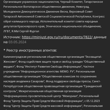
Организации украинских националистов, Черный Комитет, Татарстанское
Региональное Всетатарское общественное движение, Невоград,
Молодежное Демократическое Движение Весна, Верховный Совет
Татарской Автономной Советской Социалистической Республики, Конгресс
ойрат-калмыцкого народа, Исполнительный комитет совета народных
депутатов Красноярского края, Этническое национальное объединение,
ЛГБТ, Я.МЫ Сергей Фургал
Источник:
https://minjust.gov.ru/ru/documents/7822/
данные
на
03.05.2024
* Реестр иностранных агентов:
Калининградская региональная общественная организация "Экозащита!-Женсовет", Фонд содействия защите прав и свобод граждан "Общественный вердикт", Фонд "Институт Развития Свободы Информации", Частное учреждение "Информационное агентство МЕМО. РУ", Региональная общественная организация "Общественная комиссия по сохранению наследия академика Сахарова", Фонд поддержки свободы прессы, Санкт-Петербургская общественная правозащитная организация "Гражданский контроль", Межрегиональная общественная организация "Информационно-просветительский центр "Мемориал", Региональный Фонд "Центр Защиты Прав Средств Массовой Информации", с 05.12.2023 Фонд "Центр Защиты Прав Средств массовой информации", Региональная общественная благотворительная организация помощи беженцам и мигрантам "Гражданское содействие", Негосударственное образовательное учреждение дополнительного профессионального образования (повышение квалификации) специалистов "АКАДЕМИЯ ПО ПРАВАМ ЧЕЛОВЕКА", Свердловская региональная общественная организация "Сутяжник", Автономная некоммерческая организация "Центр независимых социологических исследований", Союз общественных объединений "Российский исследовательский центр по правам человека", Региональное общественное учреждение научно-информационный центр "МЕМОРИАЛ", Некоммерческая организация "Фонд защиты гласности", Автономная некоммерческая организация "Институт прав человека", Городская общественная организация "Екатеринбургское общество "МЕМОРИАЛ", Городская общественная организация "Рязанское историко-просветительское и правозащитное общество "Мемориал" (Рязанский Мемориал), Челябинский региональный орган общественной самодеятельности – женское общественное объединение "Женщины Евразии", Челябинский региональный орган общественной самодеятельности "Уральская правозащитная группа", Фонд содействия защите здоровья и социальной справедливости имени Андрея Рылькова, Автономная Некоммерческая Организация "Аналитический Центр Юрия Левады", Автономная некоммерческая организация социальной поддержки населения "Проект Апрель", Региональная общественная организация помощи женщинам и детям, находящимся в кризисной ситуации "Информационно-методический центр "Анна", Фонд содействия развитию массовых коммуникаций и правовому просвещению "Так-так-Так", Фонд содействия устойчивому развитию "Серебряная тайга", Свердловский региональный общественный фонд социальных проектов "Новое время", "Idel.Реалии", Кавказ.Реалии, Крым.Реалии, Телеканал Настоящее Время, Татаро-башкирская служба Радио Свобода (Azatliq Radiosi), Радио Свободная Европа/Радио Свобода (PCE/PC), "Сибирь.Реалии", "Фактограф", Благотворительный фонд помощи осужденным и их семьям, Автономная некоммерческая организация "Институт глобализации и социальных движений", Фонд "В защиту прав заключенных", Частное учреждение "Центр поддержки и содействия развитию средств массовой информации", Пензенский региональный общественный благотворительный фонд "Гражданский союз", "Север.Реалии", Некоммерческая организация Фонд "Правовая инициатива", Общество с ограниченной ответственностью "Радио Свободная Европа/Радио Свобода", Чешское информационное агентство "MEDIUM-ORIENT", Красноярская региональная общественная организация "Мы против СПИДа", Камалягин Денис Николаевич, Маркелов Сергей Евгеньевич, Пономарев Лев Александрович, Савицкая Людмила Алексеевна, Автономная некоммерческая организация "Центр по работе с проблемой насилия "НАСИЛИЮ.НЕТ", Межрегиональный профессиональный союз работников здравоохранения "Альянс врачей", Юридическое лицо, зарегистрированное в Латвийской Республике, SIA "Medusa Project" (регистрационный номер 40103797863, дата регистрации 10.06.2014), Некоммерческая организация "Фонд по борьбе с коррупцией", Автономная некоммерческая организация "Институт права и публичной политики", Баданин Роман Сергеевич, Гликин Максим Александрович, Железнова Мария Михайловна, Лукьянова Юлия Сергеевна, Маетная Елизавета Витальевна, Маняхин Петр Борисович, Чуракова Ольга Владимировна, Ярош Юлия Петровна, Юридическое лицо "The Insider SIA", зарегистрированное в Риге, Латвийская Республика (дата регистрации 26.06.2015), являющееся администратором доменного имени интернет-издания "The Insider SIA", https://theins.ru, Постернак Алексей Евгеньевич, Рубин Михаил Аркадьевич, Анин Роман Александрович, Юридическое лицо Istories fonds, зарегистрированное в Латвийской Республике (регистрационный номер 50008295751, дата регистрации 24.02.2020), Великовский Дмитрий Александрович, Долинина Ирина Николаевна, Мароховская Алеся Алексеевна, Шлейнов Роман Юрьевич, Шмагун Олеся Валентиновна, Общество с ограниченной ответственностью "Альтаир 2021", Общество с ограниченной ответственностью "Вега 2021", Общество с ограниченной ответственностью "Главный редактор 2021", Общество с ограниченной ответственностью "Ромашки монолит", Важенков Артем Валерьевич, Ивановская областная общественная организация "Центр гендерных исследований", Гурман Юрий Альбертович, Медиапроект "ОВД-Инфо", Егоров Владимир Владимирович, Жилинский Владимир Александрович, Общество с ограниченной ответственностью "ЗП", Иванова София Юрьевна, Карезина Инна Павловна, Кильтау Екатерина Викторовна, Петров Алексей Викторович, Пискунов Сергей Евгеньевич, Смирнов Сергей Сергеевич, Тихонов Михаил Сергеевич, Общество с ограниченной ответственностью "ЖУРНАЛИСТ-ИНОСТРАННЫЙ АГЕНТ", Арапова Галина Юрьевна, Вольтская Татьяна Анатольевна, Американская компания "Mason G.E.S. Anonymous Foundation" (США), являющаяся владельцем интернет-издания https://mnews.world/, Компания "Stichting Bellingcat", зарегистрированная в Нидерландах (дата регистрации 11.07.2018), Захаров Андрей Вячеславович, Клепиковская Екатерина Дмитриевна, Общество с ограниченной ответственностью "МЕМО", Перл Роман Александрович, Симонов Евгений Алексеевич, Соловьева Елена Анатольевна, Сотников Даниил Владимирович, Сурначева Елизавета Дмитриевна, Автономная некоммерческая организация по защите прав человека и информированию населения "Якутия – Наше Мнение", Общество с ограниченной ответственностью "Москоу диджитал медиа", с 26.01.2023 Общество с ограниченной ответственностью "Чайка Белые сады", Ветошкина Валерия Валерьевна, Заговора Максим Александрович, Межрегиональное общественное движение "Российская ЛГБТ - сеть", Оленичев Максим Владимирович, Павлов Иван Юрьевич, Скворцова Елена Сергеевна, Общество с ограниченной ответственностью "Как бы инагент", Кочетков Игорь Викторович, Общество с ограниченной ответственностью "Честные выборы", Еланчик Олег Александрович, Общество с ограниченной ответственностью "Нобелевский призыв", Гималова Регина Эмилевна, Григорьев Андрей Валерьевич, Григорьева Алина Александровна, Ассоциация по содействию защите прав призывников, альтернативнослужащих и военнослужащих "Правозащитная группа "Гражданин.Армия.Право", Хисамова Регина Фаритовна, Автономная некоммерческая организация по реализации социально-правовых программ "Лилит", Дальневосточное общественное движение "Маяк", Санкт-Петербургская ЛГБТ-инициативная группа "Выход", Инициативная группа ЛГБТ+ "Реверс", Алексеев Андрей Викторович, Бекбулатова Таисия Львовна, Беляев Иван Михайлович, Владыкина Елена Сергеевна, Гельман Марат Александрович, Никульшина Вероника Юрьевна, Толоконникова Надежда Андреевна, Шендерович Виктор Анатольевич, Общество с ограниченной ответственностью "Данное сообщение", Общество с ограниченной ответственностью Издательский дом "Новая глава", Айнбиндер Александра Александровна, Московский комьюнити-центр для ЛГБТ+инициатив, Благотворительный фонд развития филантропии, Deutsche Welle (Германия, Kurt-Schumacher-Strasse 3, 53113 Bonn), Борзунова Мария Михайловна, Воробьев Виктор Викторович, Голубева Анна Львовна, Константинова Алла Михайловна, Малкова Ирина Владимировна, Мурадов Мурад Абдулгалимович, Осетинская Елизавета Николаевна, Понасенков Евгений Николаевич, Ганапольский Матвей Юрьевич, Киселев Евгений Алексеевич, Борухович Ирина Григорьевна, Дремин Иван Тимофеевич, Дубровский Дмитрий Викторович, Красноярская региональная общественная организация поддержки и развития альтернативных образовательных технологий и межкультурных коммуникаций "ИНТЕРРА", Маяковская Екатерина Алексеевна, Фейгин Марк Захарович, Филимонов Андрей Викторович, Дзугкоева Регина Николаевна, Доброхотов Роман Александрович, Дудь Юрий Александрович, Елкин Сергей Владимирович, Кругликов Кирилл Игоревич, Сабунаева Мария Леонидовна, Семенов Алексей Владимирович, Шаинян Карен Багратович, Шульман Екатерина Михайловна, Асафьев Артур Валерьевич, Вахштайн Виктор Семенович, Венедиктов Алексей Алексеевич, Лушникова Екатерина Евгеньевна, Волков Леонид Михайлович, Невзоров Александр Глебович, Пархоменко Сергей Борисович, Сироткин Ярослав Николаевич, Кара-Мурза Владимир Владимирович, Баранова Наталья Владимировна, Гозман Леонид Яковлевич, Кагарлицкий Борис Юльевич, Климарев Михаил Валерьевич, Милов Владимир Станиславович, Автономная некоммерческая организация Краснодарский центр современного искусства "Типография", Моргенштерн Алишер Тагирович, Соболь Любовь Эдуардовна, Общество с ограниченной ответственностью "ЛИЗА НОРМ", Каспаров Гарри Кимович, Ходорковский Михаил Борисович, Общество с ограниченной ответственностью "Апрельские тезисы", Данилович Ирина Брониславовна, Кашин Олег Владимирович, Петров Николай Владимирович, Пивоваров Алексей Владимирович, Соколов Михаил Владимирович, Цветкова Юлия Владимировна, Чичваркин Евгений Александрович, Комитет против пыток/Команда против пыток, Общество с ограниченной ответственностью "Первый научный", Общество с ограниченной ответственностью "Вертолет и ко", Белоцерковская Вероника Борисовна, Кац Максим Евгеньевич, Лазарева Татьяна Юрьевна, Шаведдинов Руслан Табризович, Яшин Илья Валерьевич, Общество с ограниченной ответственностью "Иноагент ААВ", Алешковский Дмитрий Петрович, Альбац Евгения Марковна, Быков Дмитрий Львович, Галямина Юлия Евгеньевна, Лойко Сергей Леонидович, Мартынов Кирилл Константинович, Медведев Сергей Александрович, Крашенинников Федор Геннадиевич, Гордеева Катерина Вл