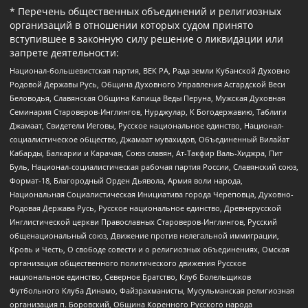
* Перечень общественных объединений и религиозных
организаций в отношении которых судом принято
вступившее в законную силу решение о ликвидации или
запрете деятельности:
Национал-большевистская партия, ВЕК РА, Рада земли Кубанской Духовно
Родовой Державы Русь, Община Духовного Управления Асгардской Веси
Беловодья, Славянская Община Капища Веды Перуна, Мужская Духовная
Семинария Староверов-Инглингов, Нурджулар, К Богодержавию, Таблиги
Джамаат, Свидетели Иеговы, Русское национальное единство, Национал-
социалистическое общество, Джамаат мувахидов, Объединенный Вилайат
Кабарды, Балкарии и Карачая, Союз славян, Ат-Такфир Валь-Хиджра, Пит
Буль, Национал-социалистическая рабочая партия России, Славянский союз,
Формат-18, Благородный Орден Дьявола, Армия воли народа,
Национальная Социалистическая Инициатива города Череповца, Духовно-
Родовая Держава Русь, Русское национальное единство, Древнерусской
Инглистической церкви Православных Староверов-Инглингов, Русский
общенациональный союз, Движение против нелегальной иммиграции,
Кровь и Честь, О свободе совести и о религиозных объединениях, Омская
организация общественного политического движения Русское
национальное единство, Северное Братство, Клуб Болельщиков
Футбольного Клуба Динамо, Файзрахманисты, Мусульманская религиозная
организация п. Боровский, Община Коренного Русского народа