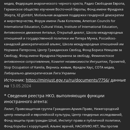
медиа, Федерация анархического черного креста, Радио Свободная Европа,
Германское общество изучения Восточной Европы, Фонд имени Фридриха
Эберта, XZ gGmbH, Мобильная академия поддержки гендерной демократии
и миротворчества, Форум имени Льва Копелева, American Councils for
International Education, Cultural Vistas, Institute of International Education,
Антивоенное движение Антальи, Открытый диалог, Школа международных
отношений и государственной политики им Питера Мунка, Российско-
канадский демократический альянс, Школа международных отношений им
Нормана Патерсона, Центр Гражданских Свобод, Фонд Бориса Немцова за
Свободу, Фонд имени Фридриха Науманна за свободу, Феминистское
антивоенное сопротивление, Комитет независимости Ингушетии, Прометей,
Stop Occupation of Karelia, Вернись живым, Фридом Хаус, СОТА медиа,
Либерально-демократическая Лига Украины
Источник:
https://minjust.gov.ru/ru/documents/7756/
данные
на
13.05.2024
* Сведения реестра НКО, выполняющих функции
иностранного агента:
Лилит, Правозащитная группа Гражданин.Армия.Право, Нижегородский
центр немецкой и европейской культуры, Центр гендерных исследований,
Фонд защиты прав граждан Штаб, Институт права и публичной политики,
Фонд борьбы с коррупцией, Альянс врачей, НАСИЛИЮ.НЕТ, Мы против