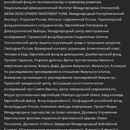
российский фонд по экономическому и правовому развитию,
Национальный Демократический Институт Международных Отношений,
MEDIA DEVELOPMENT INVESTMENT FUND, Международный Республиканский
Институт, Открытая Россия, Институт современной России, Черноморский
фонд регионального сотрудничества, Европейская Платформа за
Демократические Выборы, Международный центр электоральных
исследований, Германский фонд Маршалла Соединенных Штатов,
Тихоокеанский центр защиты окружающей среды и природных ресурсов,
Свободная Россия, Всемирный конгресс украинцев, Атлантический совет,
Человек в беде, Европейский фонд за демократию, Джеймстаунский фонд,
Прожект Хармони, Родники дракона, Врачи против насильственного
извлечения органов, Фалунь Дафа, Друзья Фалуньгун, Фалуньгун, Коалиция
по расследованию преследования в отношении Фалуньгун в Китае,
Всемирная организация по расследованию преследований Фалуньгун,
Пражский гражданский центр, Ассоциация школ политических
исследований при Совете Европы, Центр либеральной современности,
Форум русскоязычных европейцев, Немецко-русский обмен, Бард колледж,
Европейский выбор, Фонд Ходорковского, Оксфордский российский фонд,
Фонд Будущее России, Компания свободы информации, Проект Медиа,
Международное партнерство за права человека, Духовное Управление
Евангельских Христиан Украинской Христианской Церкви, Новое
Поколение, Духовное Учебное Заведение Международный Библейский
Колледж, Международное христианское движение, Всемирный Институт