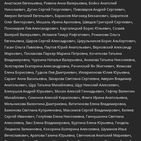
Анастасия Евгеньевна, Ривина Анна Валерьевна, Бойко Анатолий
Николаевич, Дугин Сергей Георгиевич, Пивоваров Андрей Сергеевич,
Аверин Виталий Евгеньевич, Барахоев Магомед Бекханович, Шарипков
Олег Викторович, Мошель Ирина Ароновна, Шведов Григорий Сергеевич,
Пономарев Лев Александрович, Каргалицкий Борис Юльевич, Созаев
Валерий Валерьевич, Исламов Тимур Рифгатович, Романова Ольга
Евгеньевна, Щаров Сергей Алексадрович, Цирульников Борис Альбертович,
Гасан Ольга Павловна, Паутов Юрий Анатольевич, Верховский Александр
Маркович, Пислакова-Паркер Марина Петровна, Кочеткова Татьяна
Владимировна, Чуркина Наталья Валерьевна, Акимова Татьяна Николаевна,
Золотарева Екатерина Александровна, Рачинский Ян Збигневич, Жемкова
Елена Борисовна, Гудков Лев Дмитриевич, Илларионова Юлия Юрьевна,
Саранг Анна Васильевна, Захарова Светлана Сергеевна, Аверин Владимир
Анатольевич, Щур Татьяна Михайловна, Щур Николай Алексеевич,
Блинушов Андрей Юрьевич, Мосин Алексей Геннадьевич, Гефтер Валентин
Михайлович, Симонов Алексей Кириллович, Флиге Ирина Анатольевна,
Мельникова Валентина Дмитриевна, Вититинова Елена Владимировна,
Баженова Светлана Куприяновна, Максимов Сергей Владимирович, Беляев
Сергей Иванович, Голубева Елена Николаевна, Ганнушкина Светлана
Алексеевна, Закс Елена Владимировна, Буртина Елена Юрьевна, Гендель
Людмила Залмановна, Кокорина Екатерина Алексеевна, Шуманов Илья
Вячеславович, Арапова Галина Юрьевна, Свечников Анатолий Мариевич,