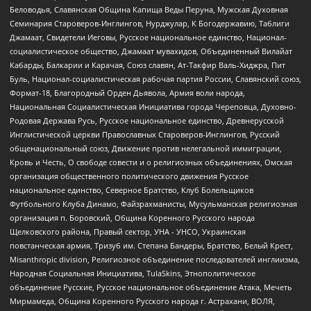
Беловодья, Славянская Община Капища Веды Перуна, Мужская Духовная
Семинария Староверов-Инглингов, Нурджулар, К Богодержавию, Таблиги
Джамаат, Свидетели Иеговы, Русское национальное единство, Национал-
социалистическое общество, Джамаат мувахидов, Объединенный Вилайат
Кабарды, Балкарии и Карачая, Союз славян, Ат-Такфир Валь-Хиджра, Пит
Буль, Национал-социалистическая рабочая партия России, Славянский союз,
Формат-18, Благородный Орден Дьявола, Армия воли народа,
Национальная Социалистическая Инициатива города Череповца, Духовно-
Родовая Держава Русь, Русское национальное единство, Древнерусской
Инглистической церкви Православных Староверов-Инглингов, Русский
общенациональный союз, Движение против нелегальной иммиграции,
Кровь и Честь, О свободе совести и о религиозных объединениях, Омская
организация общественного политического движения Русское
национальное единство, Северное Братство, Клуб Болельщиков
Футбольного Клуба Динамо, Файзрахманисты, Мусульманская религиозная
организация п. Боровский, Община Коренного Русского народа
Щелковского района, Правый сектор, УНА - УНСО, Украинская
повстанческая армия, Тризуб им. Степана Бандеры, Братство, Белый Крест,
Misanthropic division, Религиозное объединение последователей инглиизма,
Народная Социальная Инициатива, TulaSkins, Этнополитическое
объединение Русские, Русское национальное объединение Атака, Мечеть
Мирмамеда, Община Коренного Русского народа г. Астрахани, ВОЛЯ,