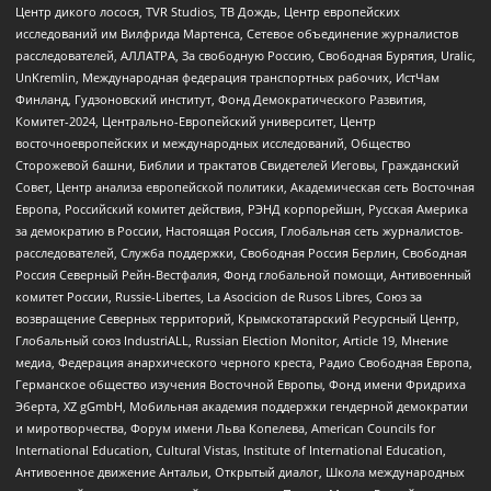
Центр дикого лосося, TVR Studios, ТВ Дождь, Центр европейских
исследований им Вилфрида Мартенса, Сетевое объединение журналистов
расследователей, АЛЛАТРА, За свободную Россию, Свободная Бурятия, Uralic,
UnKremlin, Международная федерация транспортных рабочих, ИстЧам
Финланд, Гудзоновский институт, Фонд Демократического Развития,
Комитет-2024, Центрально-Европейский университет, Центр
восточноевропейских и международных исследований, Общество
Сторожевой башни, Библии и трактатов Свидетелей Иеговы, Гражданский
Совет, Центр анализа европейской политики, Академическая сеть Восточная
Европа, Российский комитет действия, РЭНД корпорейшн, Русская Америка
за демократию в России, Настоящая Россия, Глобальная сеть журналистов-
расследователей, Служба поддержки, Свободная Россия Берлин, Свободная
Россия Северный Рейн-Вестфалия, Фонд глобальной помощи, Антивоенный
комитет России, Russie-Libertes, La Asocicion de Rusos Libres, Союз за
возвращение Северных территорий, Крымскотатарский Ресурсный Центр,
Глобальный союз IndustriALL, Russian Election Monitor, Article 19, Мнение
медиа, Федерация анархического черного креста, Радио Свободная Европа,
Германское общество изучения Восточной Европы, Фонд имени Фридриха
Эберта, XZ gGmbH, Мобильная академия поддержки гендерной демократии
и миротворчества, Форум имени Льва Копелева, American Councils for
International Education, Cultural Vistas, Institute of International Education,
Антивоенное движение Антальи, Открытый диалог, Школа международных