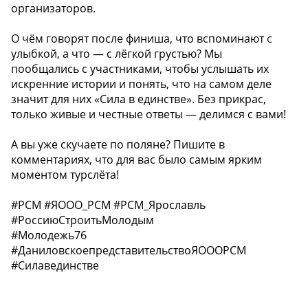
организаторов.
О чём говорят после финиша, что вспоминают с
улыбкой, а что — с лёгкой грустью? Мы
пообщались с участниками, чтобы услышать их
искренние истории и понять, что на самом деле
значит для них «Сила в единстве». Без прикрас,
только живые и честные ответы — делимся с вами!
А вы уже скучаете по поляне? Пишите в
комментариях, что для вас было самым ярким
моментом турслёта!
#РСМ #ЯООО_РСМ #РСМ_Ярославль
#РоссиюСтроитьМолодым
#Молодежь76
#ДаниловскоепредставительствоЯОООРСМ
#Силавединстве