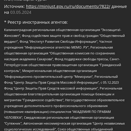
Источник:
https://minjust.gov.ru/ru/documents/7822/
данные
на
03.05.2024
* Реестр иностранных агентов:
Калининградская региональная общественная организация "Экозащита!-Женсовет", Фонд содействия защите прав и свобод граждан "Общественный вердикт", Фонд "Институт Развития Свободы Информации", Частное учреждение "Информационное агентство МЕМО. РУ", Региональная общественная организация "Общественная комиссия по сохранению наследия академика Сахарова", Фонд поддержки свободы прессы, Санкт-Петербургская общественная правозащитная организация "Гражданский контроль", Межрегиональная общественная организация "Информационно-просветительский центр "Мемориал", Региональный Фонд "Центр Защиты Прав Средств Массовой Информации", с 05.12.2023 Фонд "Центр Защиты Прав Средств массовой информации", Региональная общественная благотворительная организация помощи беженцам и мигрантам "Гражданское содействие", Негосударственное образовательное учреждение дополнительного профессионального образования (повышение квалификации) специалистов "АКАДЕМИЯ ПО ПРАВАМ ЧЕЛОВЕКА", Свердловская региональная общественная организация "Сутяжник", Автономная некоммерческая организация "Центр независимых социологических исследований", Союз общественных объединений "Российский исследовательский центр по правам человека", Региональное общественное учреждение научно-информационный центр "МЕМОРИАЛ", Некоммерческая организация "Фонд защиты гласности", Автономная некоммерческая организация "Институт прав человека", Городская общественная организация "Екатеринбургское общество "МЕМОРИАЛ", Городская общественная организация "Рязанское историко-просветительское и правозащитное общество "Мемориал" (Рязанский Мемориал), Челябинский региональный орган общественной самодеятельности – женское общественное объединение "Женщины Евразии", Челябинский региональный орган общественной самодеятельности "Уральская правозащитная группа", Фонд содействия защите здоровья и социальной справедливости имени Андрея Рылькова, Автономная Некоммерческая Организация "Аналитический Центр Юрия Левады", Автономная некоммерческая организация социальной поддержки населения "Проект Апрель", Региональная общественная организация помощи женщинам и детям, находящимся в кризисной ситуации "Информационно-методический центр "Анна", Фонд содействия развитию массовых коммуникаций и правовому просвещению "Так-так-Так", Фонд содействия устойчивому развитию "Серебряная тайга", Свердловский региональный общественный фонд социальных проектов "Новое время", "Idel.Реалии", Кавказ.Реалии, Крым.Реалии, Телеканал Настоящее Время, Татаро-башкирская служба Радио Свобода (Azatliq Radiosi), Радио Свободная Европа/Радио Свобода (PCE/PC), "Сибирь.Реалии", "Фактограф", Благотворительный фонд помощи осужденным и их семьям, Автономная некоммерческая организация "Институт глобализации и социальных движений", Фонд "В защиту прав заключенных", Частное учреждение "Центр поддержки и содействия развитию средств массовой информации", Пензенский региональный общественный благотворительный фонд "Гражданский союз", "Север.Реалии", Некоммерческая организация Фонд "Правовая инициатива", Общество с ограниченной ответственностью "Радио Свободная Европа/Радио Свобода", Чешское информационное агентство "MEDIUM-ORIENT", Красноярская региональная общественная организация "Мы против СПИДа", Камалягин Денис Николаевич, Маркелов Сергей Евгеньевич, Пономарев Лев Александрович, Савицкая Людмила Алексеевна, Автономная некоммерческая организация "Центр по работе с проблемой насилия "НАСИЛИЮ.НЕТ", Межрегиональный профессиональный союз работников здравоохранения "Альянс врачей", Юридическое лицо, зарегистрированное в Латвийской Республике, SIA "Medusa Project" (регистрационный номер 40103797863, дата регистрации 10.06.2014), Некоммерческая организация "Фонд по борьбе с коррупцией", Автономная некоммерческая организация "Институт права и публичной политики", Баданин Роман Сергеевич, Гликин Максим Александрович, Железнова Мария Михайловна, Лукьянова Юлия Сергеевна, Маетная Елизавета Витальевна, Маняхин Петр Борисович, Чуракова Ольга Владимировна, Ярош Юлия Петровна, Юридическое лицо "The Insider SIA", зарегистрированное в Риге, Латвийская Республика (дата регистрации 26.06.2015), являющееся администратором доменного имени интернет-издания "The Insider SIA", https://theins.ru, Постернак Алексей Евгеньевич, Рубин Михаил Аркадьевич, Анин Роман Александрович, Юридическое лицо Istories fonds, зарегистрированное в Латвийской Республике (регистрационный номер 50008295751, дата регистрации 24.02.2020), Великовский Дмитрий Александрович, Долинина Ирина Николаевна, Мароховская Алеся Алексеевна, Шлейнов Роман Юрьевич, Шмагун Олеся Валентиновна, Общество с ограниченной ответственностью "Альтаир 2021", Общество с ограниченной ответственностью "Вега 2021", Общество с ограниченной ответственностью "Главный редактор 2021", Общество с ограниченной ответственностью "Ромашки монолит", Важенков Артем Валерьевич, Ивановская областная общественная организация "Центр гендерных исследований", Гурман Юрий Альбертович, Медиапроект "ОВД-Инфо", Егоров Владимир Владимирович, Жилинский Владимир Александрович, Общество с ограниченной ответственностью "ЗП", Иванова София Юрьевна, Карезина Инна Павловна, Кильтау Екатерина Викторовна, Петров Алексей Викторович, Пискунов Сергей Евгеньевич, Смирнов Сергей Сергеевич, Тихонов Михаил Сергеевич, Общество с ограниченной ответственностью "ЖУРНАЛИСТ-ИНОСТРАННЫЙ АГЕНТ", Арапова Галина Юрьевна, Вольтская Татьяна Анатольевна, Американская компания "Mason G.E.S. Anonymous Foundation" (США), являющаяся владельцем интернет-издания https://mnews.world/, Компания "Stichting Bellingcat", зарегистрированная в Нидерландах (дата регистрации 11.07.2018), Захаров Андрей Вячеславович, Клепиковская Екатерина Дмитриевна, Общество с ограниченной ответственностью "МЕМО", Перл Роман Александрович, Симонов Евгений Алексеевич, Соловьева Елена Анатольевна, Сотников Даниил Владимирович, Сурначева Елизавета Дмитриевна, Автономная некоммерческая организация по защите прав человека и информированию населения "Якутия – Наше Мнение", Общество с ограниченной ответственностью "Москоу диджитал медиа", с 26.01.2023 Общество с ограниченной ответственностью "Чайка Белые сады", Ветошкина Валерия Валерьевна, Заговора Максим Александрович, Межрегиональное общественное движение "Российская ЛГБТ - сеть", Оленичев Максим Владимирович, Павлов Иван Юрьевич, Скворцова Елена Сергеевна, Общество с ограниченной ответственностью "Как бы инагент", Кочетков Игорь Викторович, Общество с ограниченной ответственностью "Честные выборы", Еланчик Олег Александрович, Общество с ограниченной ответственностью "Нобелевский призыв", Гималова Регина Эмилевна, Григорьев Андрей Валерьевич, Григорьева Алина Александровна, Ассоциация по содействию защите прав призывников, альтернативнослужащих и военнослужащих "Правозащитная группа "Гражданин.Армия.Право", Хисамова Регина Фаритовна, Автономная некоммерческая организация по реализации социально-правовых программ "Лилит", Дальневосточное общественное движение "Маяк", Санкт-Петербургская ЛГБТ-инициативная группа "Выход", Инициативная группа ЛГБТ+ "Реверс", Алексеев Андрей Викторович, Бекбулатова Таисия Львовна, Беляев Иван Михайлович, Владыкина Елена Сергеевна, Гельман Марат Александрович, Никульшина Вероника Юрьевна, Толоконникова Надежда Андреевна, Шендерович Виктор Анатольевич, Общество с ограниченной ответственностью "Данное сообщение", Общество с ограниченной ответственностью Издательский дом "Новая глава", Айнбиндер Александра Александровна, Московский комьюнити-центр для ЛГБТ+инициатив, Благотворительный фонд развития филантропии, Deutsche Welle (Германия, Kurt-Schumacher-Strasse 3, 53113 Bonn), Борзунова Мария Михайловна, Воробьев Виктор Викторович, Голубева Анна Львовна, Константинова Алла Михайловна, Малкова Ирина Владимировна, Мурадов Мурад Абдулгалимович, Осетинская Елизавета Николаевна, Понасенков Евгений Николаевич, Ганапольский Матвей Юрьевич, Киселев Евгений Алексеевич, Борухович Ирина Григорьевна, Дремин Иван Тимофеевич, Дубровский Дмитрий Викторович, Красноярская региональная общественная организация поддержки и развития альтернативных образовательных технологий и межкультурных коммуникаций "ИНТЕРРА", Маяковская Екатерина Алексеевна, Фейгин Марк Захарович, Филимонов Андрей Викторович, Дзугкоева Регина Николаевна, Доброхотов Роман Александрович, Дудь Юрий Александрович, Елкин Сергей Владимирович, Кругликов Кирилл Игоревич, Сабунаева Мария Леонидовна, Семенов Алексей Владимирович, Шаинян Карен Багратович, Шульман Екатерина Михайловна, Асафьев Артур Валерьевич, Вахштайн Виктор Семенович, Венедиктов Алексей Алексеевич, Лушникова Екатерина Евгеньевна, Волков Леонид Михайлович, Невзоров Александр Глебович, Пархоменко Сергей Борисович, Сироткин Ярослав Николаевич, Кара-Мурза Владимир Владимирович, Баранова Наталья Владимировна, Гозман Леонид Яковлевич, Кагарлицкий Борис Юльевич, Климарев Михаил Валерьевич, Милов Владимир Станиславович, Автономная некоммерческая организация Краснодарский центр современного искусства "Типография", Моргенштерн Алишер Тагирович, Соболь Любовь Эдуардовна, Общество с ограниченной ответственностью "ЛИЗА НОРМ", Каспаров Гарри Кимович, Ходорковский Михаил Борисович, Общество с ограниченной ответственностью "Апрельские тезисы", Данилович Ирина Брониславовна, Кашин Олег Владимирович, Петров Николай Владимирович, Пивоваров Алексей Владимирович, Соколов Михаил Владимирович, Цветкова Юлия Владимировна, Чичваркин Евгений Александрович, Комитет против пыток/Команда против пыток, Общество с ограниченной ответственностью "Первый научный", Общество с ограниченной ответственностью "Вертолет и ко", Белоцерковская Вероника Борисовна, Кац Максим Евгеньевич, Лазарева Татьяна Юрьевна, Шаведдинов Руслан Табризович, Яшин Илья Валерьевич, Общество с ограниченной ответственностью "Иноагент ААВ", Алешковский Дмитрий Петрович, Альбац Евгения Марковна, Быков Дмитрий Львович, Галямина Юлия Евгеньевна, Лойко Сергей Леонидович, Мартынов Кирилл Константинович, Медведев Сергей Александрович, Крашенинников Федор Геннадиевич, Гордеева Катерина Вл