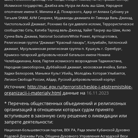
Исламское государство, Джабха аль-Нусра ли-Ахль аш-Шам, Народное
ополчение имени К. Минина и Д. Пожарского, Аджр от Аллаха Субхану уа
Тагьаля SHAM, АУМ Синрике, Муджахеды джамаата Ат-Тавхида Валь-Джихад,
Чистопольский Джамаат, Рохнамо ба суи давлати исломи, Террористическое
сообщество Сеть, Катиба Таухид валь-Джихад, Хайят Тахрир аш-Шам, Ахлю
Сунна Валь Джамаа, National Socialism/White Power, Артподготовка,
Религиозная группа “Джамаат “Красный пахарь”, Колумбайн, Хатлонский
джамаат, Мусульманская религиозная группа п. Кушкуль г. Оренбург,
Крымско-татарский добровольческий батальон имени Номана
Челебиджихана, Азов, Партия исламского возрождения Таджикистана,
Народная самооборона, Дуббайский джамаат, московская ячейка, Батал-
Хаджи Белхороев, Маньяки Культ Убийц, Молодёжь Которая Улыбается,
Легион Свобода России, Айдар, Русский добровольческий корпус
Источник:
http://nac.gov.ru/terroristicheskie-i-ekstremistskie-
organizacii-i-materialy.html
данные на
16.11.2023
* Перечень общественных объединений и религиозных
организаций в отношении которых судом принято
вступившее в законную силу решение о ликвидации или
запрете деятельности:
Национал-большевистская партия, ВЕК РА, Рада земли Кубанской Духовно
Родовой Державы Русь, Община Духовного Управления Асгардской Веси