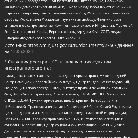
отношений и государственной политики им Питера Мунка, Российско-
канадский демократический альянс, Школа международных отношений им
Нормана Патерсона, Центр Гражданских Свобод, Фонд Бориса Немцова за
Свободу, Фонд имени Фридриха Науманна за свободу, Феминистское
антивоенное сопротивление, Комитет независимости Ингушетии, Прометей,
Stop Occupation of Karelia, Вернись живым, Фридом Хаус, СОТА медиа,
Либерально-демократическая Лига Украины
Источник:
https://minjust.gov.ru/ru/documents/7756/
данные
на
13.05.2024
* Сведения реестра НКО, выполняющих функции
иностранного агента:
Лилит, Правозащитная группа Гражданин.Армия.Право, Нижегородский
центр немецкой и европейской культуры, Центр гендерных исследований,
Фонд защиты прав граждан Штаб, Институт права и публичной политики,
Фонд борьбы с коррупцией, Альянс врачей, НАСИЛИЮ.НЕТ, Мы против
СПИДа, СВЕЧА, Гуманитарное действие, Открытый Петербург, Лига
Избирателей, Правовая инициатива, Гражданский Союз, Хасдей Ерушалаим,
Центр поддержки и содействия развитию средств массовой информации,
Горячая Линия, В защиту прав заключенных, Институт глобализации и
социальных движений, Центр социально-информационных инициатив
Действие, Благотворительный фонд охраны здоровья и защиты прав
граждан, Благотворительный фонд помощи осужденным и их семьям, Фонд