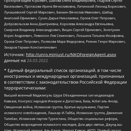
Прохоров Вадим Юрьевич, Шахова Елена Владимировна, Подузов Сергей
Васильевич, Протасова Ирина Вячеславовна, Литинский Леонид Борисович,
Лукашевский Сергей Маркович, Бахмин Вячеслав Иванович, Шабад
Анатолий Ефимович, Сухих Дарья Николаевна, Орлов Олег Петрович,
Добровольская Анна Дмитриевна, Королева Александра Евгеньевна,
Смирнов Владимир Александрович, Вицин Сергей Ефимович, Золотухин
Борис Андреевич, Левинсон Лев Семенович, Локшина Татьяна Иосифовна,
Орлов Олег Петрович, Полякова Мара Федоровна, Резник Генри Маркович,
Захаров Герман Константинович
Источник:
http://unro.minjust.ru/NKOForeignAgent.aspx
данные на
24.03.2022
* Единый федеральный список организаций, в том числе
иностранных и международных организаций, признанных
в соответствии с законодательством Российской Федерации
террористическими:
Высший военный Маджлисуль Шура Объединенных сил моджахедов
Кавказа, Конгресс народов Ичкерии и Дагестана, База, Асбат аль-Ансар,
Священная война, Исламская группа, Братья-мусульмане, Партия
исламского освобождения, Лашкар-И-Тайба, Исламская группа, Движение
Талибан, Исламская партия Туркестана, Общество социальных реформ,
Общество возрождения исламского наследия, Дом двух святых, Джунд аш-
Шам, Исламский джихад, Аль-Каида, Имарат Кавказ, АБТО, Правый сектор,