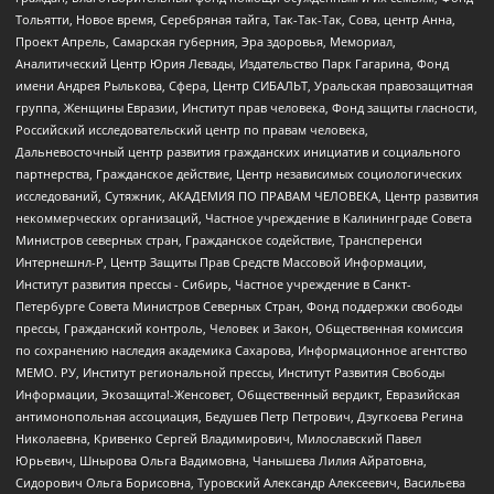
Тольятти, Новое время, Серебряная тайга, Так-Так-Так, Сова, центр Анна,
Проект Апрель, Самарская губерния, Эра здоровья, Мемориал,
Аналитический Центр Юрия Левады, Издательство Парк Гагарина, Фонд
имени Андрея Рылькова, Сфера, Центр СИБАЛЬТ, Уральская правозащитная
группа, Женщины Евразии, Институт прав человека, Фонд защиты гласности,
Российский исследовательский центр по правам человека,
Дальневосточный центр развития гражданских инициатив и социального
партнерства, Гражданское действие, Центр независимых социологических
исследований, Сутяжник, АКАДЕМИЯ ПО ПРАВАМ ЧЕЛОВЕКА, Центр развития
некоммерческих организаций, Частное учреждение в Калининграде Совета
Министров северных стран, Гражданское содействие, Трансперенси
Интернешнл-Р, Центр Защиты Прав Средств Массовой Информации,
Институт развития прессы - Сибирь, Частное учреждение в Санкт-
Петербурге Совета Министров Северных Стран, Фонд поддержки свободы
прессы, Гражданский контроль, Человек и Закон, Общественная комиссия
по сохранению наследия академика Сахарова, Информационное агентство
МЕМО. РУ, Институт региональной прессы, Институт Развития Свободы
Информации, Экозащита!-Женсовет, Общественный вердикт, Евразийская
антимонопольная ассоциация, Бедушев Петр Петрович, Дзугкоева Регина
Николаевна, Кривенко Сергей Владимирович, Милославский Павел
Юрьевич, Шнырова Ольга Вадимовна, Чанышева Лилия Айратовна,
Сидорович Ольга Борисовна, Туровский Александр Алексеевич, Васильева