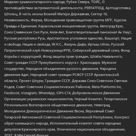
Меджлис крымскотатарского народа, Рубеж Севера, ТОЙС, О
противодействии экстремистской деятельности, РЕВТАТПОД, Артподготовка,
Штольц, В честь иконы Божией Матери Державная, Сектор 16,
Независимость, Фирма, Молодежная правозащитная группа МПГ, Курсом
Правды и Единения, Каракольская инициативная группа, Автоград Крю,
Союз Славянских Сил Руси, Алля-Аят, Благотворительный пансионат Ак Умут,
Русская республика Русь, Арестантское уголовное единство, Башкорт, Нация
и свобода, Нация и свобода, W.H.С., Фалунь Дафа, Иртыш Ultras, Русский
Патриотический клуб-Новокузнецк/РПК, Сибирский державный союз, Фонд
борьбы с коррупцией, Фонд защиты прав граждан, Штабы Навального,
Совет граждан СССР Прикубанского округа г. Краснодара, Мужское
государство, Народное объединение русского движения, Народное
движение Адат, Народный совет граждан РСФСР СССР Архангельской
области, Проект Штурм, Граждане СССР, Держава Союз Советских Светлых
Родов, Совет Советских Социалистических Районов, Meta Platforms Inc,
Facebook, Instagram, WhatsApp, СИЧ-С14, Добровольческое Движение
Организации украинских националистов, Черный Комитет, Татарстанское
Региональное Всетатарское общественное движение, Невоград,
Молодежное Демократическое Движение Весна, Верховный Совет
Татарской Автономной Советской Социалистической Республики, Конгресс
ойрат-калмыцкого народа, Исполнительный комитет совета народных
депутатов Красноярского края, Этническое национальное объединение,
ЛГБТ, Я.МЫ Сергей Фургал