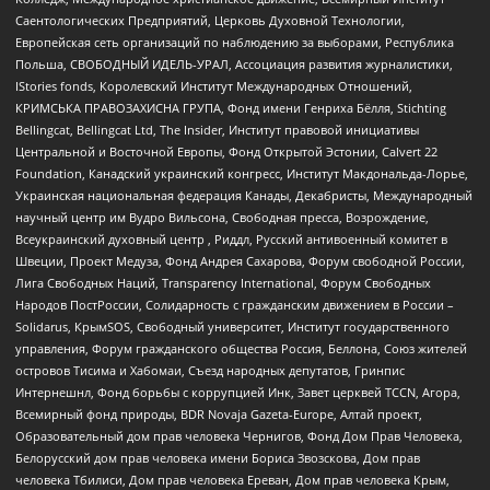
Саентологических Предприятий, Церковь Духовной Технологии,
Европейская сеть организаций по наблюдению за выборами, Республика
Польша, СВОБОДНЫЙ ИДЕЛЬ-УРАЛ, Ассоциация развития журналистики,
IStories fonds, Королевский Институт Международных Отношений,
КРИМСЬКА ПРАВОЗАХИСНА ГРУПА, Фонд имени Генриха Бёлля, Stichting
Bellingcat, Bellingcat Ltd, The Insider, Институт правовой инициативы
Центральной и Восточной Европы, Фонд Открытой Эстонии, Calvert 22
Foundation, Канадский украинский конгресс, Институт Макдональда-Лорье,
Украинская национальная федерация Канады, Декабристы, Международный
научный центр им Вудро Вильсона, Свободная пресса, Возрождение,
Всеукраинский духовный центр , Риддл, Русский антивоенный комитет в
Швеции, Проект Медуза, Фонд Андрея Сахарова, Форум свободной России,
Лига Свободных Наций, Transparеncy International, Форум Свободных
Народов ПостРоссии, Солидарность с гражданским движением в России –
Solidarus, КрымSOS, Свободный университет, Институт государственного
управления, Форум гражданского общества Россия, Беллона, Союз жителей
островов Тисима и Хабомаи, Съезд народных депутатов, Гринпис
Интернешнл, Фонд борьбы с коррупцией Инк, Завет церквей TCCN, Агора,
Всемирный фонд природы, BDR Novaja Gazeta-Europe, Алтай проект,
Образовательный дом прав человека Чернигов, Фонд Дом Прав Человека,
Белорусский дом прав человека имени Бориса Звозскова, Дом прав
человека Тбилиси, Дом прав человека Ереван, Дом прав человека Крым,