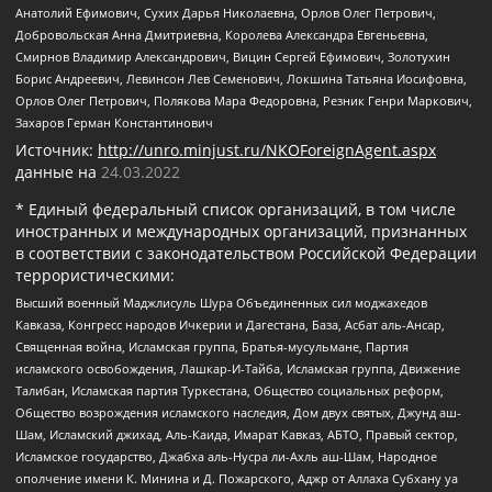
Анатолий Ефимович, Сухих Дарья Николаевна, Орлов Олег Петрович,
Добровольская Анна Дмитриевна, Королева Александра Евгеньевна,
Смирнов Владимир Александрович, Вицин Сергей Ефимович, Золотухин
Борис Андреевич, Левинсон Лев Семенович, Локшина Татьяна Иосифовна,
Орлов Олег Петрович, Полякова Мара Федоровна, Резник Генри Маркович,
Захаров Герман Константинович
Источник:
http://unro.minjust.ru/NKOForeignAgent.aspx
данные на
24.03.2022
* Единый федеральный список организаций, в том числе
иностранных и международных организаций, признанных
в соответствии с законодательством Российской Федерации
террористическими:
Высший военный Маджлисуль Шура Объединенных сил моджахедов
Кавказа, Конгресс народов Ичкерии и Дагестана, База, Асбат аль-Ансар,
Священная война, Исламская группа, Братья-мусульмане, Партия
исламского освобождения, Лашкар-И-Тайба, Исламская группа, Движение
Талибан, Исламская партия Туркестана, Общество социальных реформ,
Общество возрождения исламского наследия, Дом двух святых, Джунд аш-
Шам, Исламский джихад, Аль-Каида, Имарат Кавказ, АБТО, Правый сектор,
Исламское государство, Джабха аль-Нусра ли-Ахль аш-Шам, Народное
ополчение имени К. Минина и Д. Пожарского, Аджр от Аллаха Субхану уа