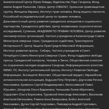
Аналитический Центр Юрия Левады, Издательство Парк Гагарина, Фонд
имени Андрея Рылькова, Сфера, Центр СИБАЛЬТ, Уральская правозащитная
группа, Женщины Евразии, Институт прав человека, Фонд защиты гласности,
Российский исследовательский центр по правам человека,
Дальневосточный центр развития гражданских инициатив и социального
партнерства, Гражданское действие, Центр независимых социологических
исследований, Сутяжник, АКАДЕМИЯ ПО ПРАВАМ ЧЕЛОВЕКА, Центр развития
некоммерческих организаций, Частное учреждение в Калининграде Совета
Министров северных стран, Гражданское содействие, Трансперенси
Интернешнл-Р, Центр Защиты Прав Средств Массовой Информации,
Институт развития прессы - Сибирь, Частное учреждение в Санкт-
Петербурге Совета Министров Северных Стран, Фонд поддержки свободы
прессы, Гражданский контроль, Человек и Закон, Общественная комиссия
по сохранению наследия академика Сахарова, Информационное агентство
МЕМО. РУ, Институт региональной прессы, Институт Развития Свободы
Информации, Экозащита!-Женсовет, Общественный вердикт, Евразийская
антимонопольная ассоциация, Бедушев Петр Петрович, Дзугкоева Регина
Николаевна, Кривенко Сергей Владимирович, Милославский Павел
Юрьевич, Шнырова Ольга Вадимовна, Чанышева Лилия Айратовна,
Сидорович Ольга Борисовна, Туровский Александр Алексеевич, Васильева
Анастасия Евгеньевна, Ривина Анна Валерьевна, Бойко Анатолий
Николаевич, Дугин Сергей Георгиевич, Пивоваров Андрей Сергеевич,
Аверин Виталий Евгеньевич, Барахоев Магомед Бекханович, Шарипков