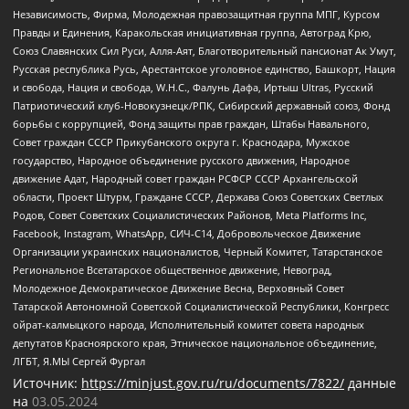
Независимость, Фирма, Молодежная правозащитная группа МПГ, Курсом
Правды и Единения, Каракольская инициативная группа, Автоград Крю,
Союз Славянских Сил Руси, Алля-Аят, Благотворительный пансионат Ак Умут,
Русская республика Русь, Арестантское уголовное единство, Башкорт, Нация
и свобода, Нация и свобода, W.H.С., Фалунь Дафа, Иртыш Ultras, Русский
Патриотический клуб-Новокузнецк/РПК, Сибирский державный союз, Фонд
борьбы с коррупцией, Фонд защиты прав граждан, Штабы Навального,
Совет граждан СССР Прикубанского округа г. Краснодара, Мужское
государство, Народное объединение русского движения, Народное
движение Адат, Народный совет граждан РСФСР СССР Архангельской
области, Проект Штурм, Граждане СССР, Держава Союз Советских Светлых
Родов, Совет Советских Социалистических Районов, Meta Platforms Inc,
Facebook, Instagram, WhatsApp, СИЧ-С14, Добровольческое Движение
Организации украинских националистов, Черный Комитет, Татарстанское
Региональное Всетатарское общественное движение, Невоград,
Молодежное Демократическое Движение Весна, Верховный Совет
Татарской Автономной Советской Социалистической Республики, Конгресс
ойрат-калмыцкого народа, Исполнительный комитет совета народных
депутатов Красноярского края, Этническое национальное объединение,
ЛГБТ, Я.МЫ Сергей Фургал
Источник:
https://minjust.gov.ru/ru/documents/7822/
данные
на
03.05.2024