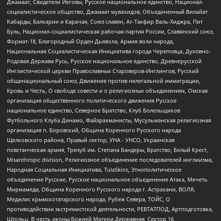
Джамаат, Свидетели Иеговы, Русское национальное единство, Национал-
социалистическое общество, Джамаат мувахидов, Объединенный Вилайат
Кабарды, Балкарии и Карачая, Союз славян, Ат-Такфир Валь-Хиджра, Пит
Буль, Национал-социалистическая рабочая партия России, Славянский союз,
Формат-18, Благородный Орден Дьявола, Армия воли народа,
Национальная Социалистическая Инициатива города Череповца, Духовно-
Родовая Держава Русь, Русское национальное единство, Древнерусской
Инглистической церкви Православных Староверов-Инглингов, Русский
общенациональный союз, Движение против нелегальной иммиграции,
Кровь и Честь, О свободе совести и о религиозных объединениях, Омская
организация общественного политического движения Русское
национальное единство, Северное Братство, Клуб Болельщиков
Футбольного Клуба Динамо, Файзрахманисты, Мусульманская религиозная
организация п. Боровский, Община Коренного Русского народа
Щелковского района, Правый сектор, УНА - УНСО, Украинская
повстанческая армия, Тризуб им. Степана Бандеры, Братство, Белый Крест,
Misanthropic division, Религиозное объединение последователей инглиизма,
Народная Социальная Инициатива, TulaSkins, Этнополитическое
объединение Русские, Русское национальное объединение Атака, Мечеть
Мирмамеда, Община Коренного Русского народа г. Астрахани, ВОЛЯ,
Меджлис крымскотатарского народа, Рубеж Севера, ТОЙС, О
противодействии экстремистской деятельности, РЕВТАТПОД, Артподготовка,
Штольц, В честь иконы Божией Матери Державная, Сектор 16,