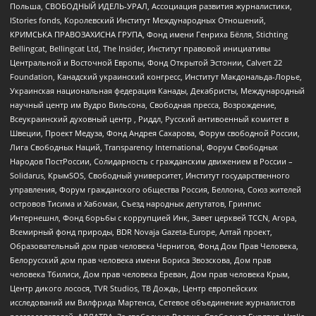
Польша, СВОБОДНЫЙ ИДЕЛЬ-УРАЛ, Ассоциация развития журналистики,
IStories fonds, Королевский Институт Международных Отношений,
КРИМСЬКА ПРАВОЗАХИСНА ГРУПА, Фонд имени Генриха Бёлля, Stichting
Bellingcat, Bellingcat Ltd, The Insider, Институт правовой инициативы
Центральной и Восточной Европы, Фонд Открытой Эстонии, Calvert 22
Foundation, Канадский украинский конгресс, Институт Макдональда-Лорье,
Украинская национальная федерация Канады, Декабристы, Международный
научный центр им Вудро Вильсона, Свободная пресса, Возрождение,
Всеукраинский духовный центр , Риддл, Русский антивоенный комитет в
Швеции, Проект Медуза, Фонд Андрея Сахарова, Форум свободной России,
Лига Свободных Наций, Transparеncy International, Форум Свободных
Народов ПостРоссии, Солидарность с гражданским движением в России –
Solidarus, КрымSOS, Свободный университет, Институт государственного
управления, Форум гражданского общества Россия, Беллона, Союз жителей
островов Тисима и Хабомаи, Съезд народных депутатов, Гринпис
Интернешнл, Фонд борьбы с коррупцией Инк, Завет церквей TCCN, Агора,
Всемирный фонд природы, BDR Novaja Gazeta-Europe, Алтай проект,
Образовательный дом прав человека Чернигов, Фонд Дом Прав Человека,
Белорусский дом прав человека имени Бориса Звозскова, Дом прав
человека Тбилиси, Дом прав человека Ереван, Дом прав человека Крым,
Центр дикого лосося, TVR Studios, ТВ Дождь, Центр европейских
исследований им Вилфрида Мартенса, Сетевое объединение журналистов