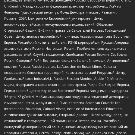
расследователей, АЛЛАТРА, За свободную Россию, Свободная Бурятия, Uralic,
UnKremlin, Международная федерация транспортных рабочих, ИстЧам
Финланд, Гудзоновский институт, Фонд Демократического Развития,
Комитет-2024, Центрально-Европейский университет, Центр
восточноевропейских и международных исследований, Общество
Сторожевой башни, Библии и трактатов Свидетелей Иеговы, Гражданский
Совет, Центр анализа европейской политики, Академическая сеть Восточная
Европа, Российский комитет действия, РЭНД корпорейшн, Русская Америка
за демократию в России, Настоящая Россия, Глобальная сеть журналистов-
расследователей, Служба поддержки, Свободная Россия Берлин, Свободная
Россия Северный Рейн-Вестфалия, Фонд глобальной помощи, Антивоенный
комитет России, Russie-Libertes, La Asocicion de Rusos Libres, Союз за
возвращение Северных территорий, Крымскотатарский Ресурсный Центр,
Глобальный союз IndustriALL, Russian Election Monitor, Article 19, Мнение
медиа, Федерация анархического черного креста, Радио Свободная Европа,
Германское общество изучения Восточной Европы, Фонд имени Фридриха
Эберта, XZ gGmbH, Мобильная академия поддержки гендерной демократии
и миротворчества, Форум имени Льва Копелева, American Councils for
International Education, Cultural Vistas, Institute of International Education,
Антивоенное движение Антальи, Открытый диалог, Школа международных
отношений и государственной политики им Питера Мунка, Российско-
канадский демократический альянс, Школа международных отношений им
Нормана Патерсона, Центр Гражданских Свобод, Фонд Бориса Немцова за