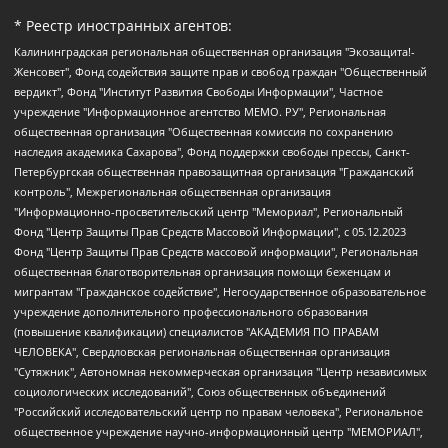
* Реестр иностранных агентов:
Калининградская региональная общественная организация "Экозащита!-Женсовет", Фонд содействия защите прав и свобод граждан "Общественный вердикт", Фонд "Институт Развития Свободы Информации", Частное учреждение "Информационное агентство МЕМО. РУ", Региональная общественная организация "Общественная комиссия по сохранению наследия академика Сахарова", Фонд поддержки свободы прессы, Санкт-Петербургская общественная правозащитная организация "Гражданский контроль", Межрегиональная общественная организация "Информационно-просветительский центр "Мемориал", Региональный Фонд "Центр Защиты Прав Средств Массовой Информации", с 05.12.2023 Фонд "Центр Защиты Прав Средств массовой информации", Региональная общественная благотворительная организация помощи беженцам и мигрантам "Гражданское содействие", Негосударственное образовательное учреждение дополнительного профессионального образования (повышение квалификации) специалистов "АКАДЕМИЯ ПО ПРАВАМ ЧЕЛОВЕКА", Свердловская региональная общественная организация "Сутяжник", Автономная некоммерческая организация "Центр независимых социологических исследований", Союз общественных объединений "Российский исследовательский центр по правам человека", Региональное общественное учреждение научно-информационный центр "МЕМОРИАЛ", Некоммерческая организация "Фонд защиты гласности", Автономная некоммерческая организация "Институт прав человека", Городская общественная организация "Екатеринбургское общество "МЕМОРИАЛ", Городская общественная организация "Рязанское историко-просветительское и правозащитное общество "Мемориал" (Рязанский Мемориал), Челябинский региональный орган общественной самодеятельности – женское общественное объединение "Женщины Евразии", Челябинский региональный орган общественной самодеятельности "Уральская правозащитная группа", Фонд содействия защите здоровья и социальной справедливости имени Андрея Рылькова, Автономная Некоммерческая Организация "Аналитический Центр Юрия Левады", Автономная некоммерческая организация социальной поддержки населения "Проект Апрель", Региональная общественная организация помощи женщинам и детям, находящимся в кризисной ситуации "Информационно-методический центр "Анна", Фонд содействия развитию массовых коммуникаций и правовому просвещению "Так-так-Так", Фонд содействия устойчивому развитию "Серебряная тайга", Свердловский региональный общественный фонд социальных проектов "Новое время", "Idel.Реалии", Кавказ.Реалии, Крым.Реалии, Телеканал Настоящее Время, Татаро-башкирская служба Радио Свобода (Azatliq Radiosi), Радио Свободная Европа/Радио Свобода (PCE/PC), "Сибирь.Реалии", "Фактограф", Благотворительный фонд помощи осужденным и их семьям, Автономная некоммерческая организация "Институт глобализации и социальных движений", Фонд "В защиту прав заключенных", Частное учреждение "Центр поддержки и содействия развитию средств массовой информации", Пензенский региональный общественный благотворительный фонд "Гражданский союз", "Север.Реалии", Некоммерческая организация Фонд "Правовая инициатива", Общество с ограниченной ответственностью "Радио Свободная Европа/Радио Свобода", Чешское информационное агентство "MEDIUM-ORIENT", Красноярская региональная общественная организация "Мы против СПИДа", Камалягин Денис Николаевич, Маркелов Сергей Евгеньевич, Пономарев Лев Александрович, Савицкая Людмила Алексеевна, Автономная некоммерческая организация "Центр по работе с проблемой насилия "НАСИЛИЮ.НЕТ", Межрегиональный профессиональный союз работников здравоохранения "Альянс врачей", Юридическое лицо, зарегистрированное в Латвийской Республике, SIA "Medusa Project" (регистрационный номер 40103797863, дата регистрации 10.06.2014), Некоммерческая организация "Фонд по борьбе с коррупцией", Автономная некоммерческая организация "Институт права и публичной политики", Баданин Роман Сергеевич, Гликин Максим Александрович, Железнова Мария Михайловна, Лукьянова Юлия Сергеевна, Маетная Елизавета Витальевна, Маняхин Петр Борисович, Чуракова Ольга Владимировна, Ярош Юлия Петровна, Юридическое лицо "The Insider SIA", зарегистрированное в Риге, Латвийская Республика (дата регистрации 26.06.2015), являющееся администратором доменного имени интернет-издания "The Insider SIA", https://theins.ru, Постернак Алексей Евгеньевич, Рубин Михаил Аркадьевич, Анин Роман Александрович, Юридическое лицо Istories fonds, зарегистрированное в Латвийской Республике (регистрационный номер 50008295751, дата регистрации 24.02.2020), Великовский Дмитрий Александрович, Долинина Ирина Николаевна, Мароховская Алеся Алексеевна, Шлейнов Роман Юрьевич, Шмагун Олеся Валентиновна, Общество с ограниченной ответственностью "Альтаир 2021", Общество с ограниченной ответственностью "Вега 2021", Общество с ограниченной ответственностью "Главный редактор 2021", Общество с ограниченной ответственностью "Ромашки монолит", Важенков Артем Валерьевич, Ивановская областная общественная организация "Центр гендерных исследований", Гурман Юрий Альбертович, Медиапроект "ОВД-Инфо", Егоров Владимир Владимирович, Жилинский Владимир Александрович, Общество с ограниченной ответственностью "ЗП", Иванова София Юрьевна, Карезина Инна Павловна, Кильтау Екатерина Викторовна, Петров Алексей Викторович, Пискунов Сергей Евгеньевич, Смирнов Сергей Сергеевич, Тихонов Михаил Сергеевич, Общество с ограниченной ответственностью "ЖУРНАЛИСТ-ИНОСТРАННЫЙ АГЕНТ", Арапова Галина Юрьевна, Вольтская Татьяна Анатольевна, Американская компания "Mason G.E.S. Anonymous Foundation" (США), являющаяся владельцем интернет-издания https://mnews.world/, Компания "Stichting Bellingcat", зарегистрированная в Нидерландах (дата регистрации 11.07.2018), Захаров Андрей Вячеславович, Клепиковская Екатерина Дмитриевна, Общество с ограниченной ответственностью "МЕМО", Перл Роман Александрович, Симонов Евгений Алексеевич, Соловьева Елена Анатольевна, Сотников Даниил Владимирович, Сурначева Елизавета Дмитриевна, Автономная некоммерческая организация по защите прав человека и информированию населения "Якутия – Наше Мнение", Общество с ограниченной ответственностью "Москоу диджитал медиа", с 26.01.2023 Общество с ограниченной ответственностью "Чайка Белые сады", Ветошкина Валерия Валерьевна, Заговора Максим Александрович, Межрегиональное общественное движение "Российская ЛГБТ - сеть", Оленичев Максим Владимирович, Павлов Иван Юрьевич, Скворцова Елена Сергеевна, Общество с ограниченной ответственностью "Как бы инагент", Кочетков Игорь Викторович, Общество с ограниченной ответственностью "Честные выборы", Еланчик Олег Александрович, Общество с ограниченной ответственностью "Нобелевский призыв", Гималова Регина Эмилевна, Григорьев Андрей Валерьевич, Григорьева Алина Александровна, Ассоциация по содействию защите прав призывников, альтернативнослужащих и военнослужащих "Правозащитная группа "Гражданин.Армия.Право", Хисамова Регина Фаритовна, Автономная некоммерческая организация по реализации социально-правовых программ "Лилит", Дальневосточное общественное движение "Маяк", Санкт-Петербургская ЛГБТ-инициативная группа "Выход", Инициативная группа ЛГБТ+ "Реверс", Алексеев Андрей Викторович, Бекбулатова Таисия Львовна, Беляев Иван Михайлович, Владыкина Елена Сергеевна, Гельман Марат Александрович, Никульшина Вероника Юрьевна, Толоконникова Надежда Андреевна, Шендерович Виктор Анатольевич, Общество с ограниченной ответственностью "Данное сообщение", Общество с ограниченной ответственностью Издательский дом "Новая глава", Айнбиндер Александра Александровна, Московский комьюнити-центр для ЛГБТ+инициатив, Благотворительный фонд развития филантропии, Deutsche Welle (Германия, Kurt-Schumacher-Strasse 3, 53113 Bonn), Борзунова Мария Михайловна, Воробьев Виктор Викторович, Голубева Анна Львовна, Константинова Алла Михайловна, Малкова Ирина Владимировна, Мурадов Мурад Абдулгалимович, Осетинская Елизавета Николаевна, Понасенков Евгений Николаевич, Ганапольский Матвей Юрьевич, Киселев Евгений Алексеевич, Борухович Ирина Григорьевна, Дремин Иван Тимофеевич, Дубровский Дмитрий Викторович, Красноярская региональная общественная организация поддержки и развития альтернативных образовательных технологий и межкультурных коммуникаций "ИНТЕРРА", Маяковская Екатерина Алексеевна, Фейгин Марк Захарович, Филимонов Андрей Викторович, Дзугкоева Регина Николаевна, Доброхотов Роман Александрович, Дудь Юрий Александрович, Елкин Сергей Владимирович, Кругликов Кирилл Игоревич, Сабунаева Мария Леонидовна, Семенов Алексей Владимирович, Шаинян Карен Багратович, Шульман Екатерина Михайловна, Асафьев Артур Валерьевич, Вахштайн Виктор Семенович, Венедиктов Алексей Алексеевич, Лушникова Екатерина Евгеньевна, Волков Леонид Михайлович, Невзоров Александр Глебович, Пархоменко Сергей Борисович, Сироткин Ярослав Николаевич, Кара-Мурза Владимир Владимирович, Баранова Наталья Владимировна, Гозман Леонид Яковлевич, Кагарлицкий Борис Юльевич, Климарев Михаил Валерьевич, Милов Владимир Станиславович, Автономная некоммерческая организация Краснодарский центр современного искусства "Типография", Моргенштерн Алишер Тагирович, Соболь Любовь Эдуардовна, Общество с ограниченной ответственностью "ЛИЗА НОРМ", Каспаров Гарри Кимович, Ходорковский Михаил Борисович, Общество с ограниченной ответственностью "Апрельские тезисы", Данилович Ирина Брониславовна, Кашин Олег Владимирович, Петров Николай Владимирович, Пивоваров Алексей Владимирович, Соколов Михаил Владимирович, Цветкова Юлия Владимировна, Чичваркин Евгений Александрович, Комитет против пыток/Команда против пыток, Общество с ограниченной ответственностью "Первый научный", Общество с ограниченной ответственностью "Вертолет и ко", Белоцерковская Вероника Борисовна, Кац Максим Евгеньевич, Лазарева Татьяна Юрьевна, Шаведдинов Руслан Табризович, Яшин Илья Валерьевич, Общество с ограниченной ответственностью "Иноагент ААВ", Алешковский Дмитрий Петрович, Альбац Евгения Марковна, Быков Дмитрий Львович, Галямина Юлия Евгеньевна, Лойко Сергей Леонидович, Мартынов Кирилл Константинович, Медведев Сергей Александрович, Крашенинников Федор Геннадиевич, Гордеева Катерина Вл