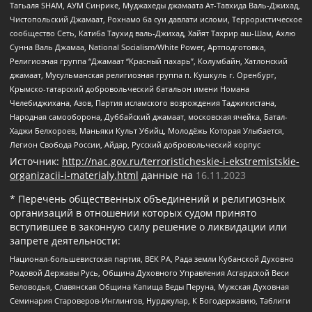
Тагьаля SHAM, АУМ Синрике, Муджахеды джамаата Ат-Тавхида Валь-Джихад,
Чистопольский Джамаат, Рохнамо ба суи давлати исломи, Террористическое
сообщество Сеть, Катиба Таухид валь-Джихад, Хайят Тахрир аш-Шам, Ахлю
Сунна Валь Джамаа, National Socialism/White Power, Артподготовка,
Религиозная группа “Джамаат “Красный пахарь”, Колумбайн, Хатлонский
джамаат, Мусульманская религиозная группа п. Кушкуль г. Оренбург,
Крымско-татарский добровольческий батальон имени Номана
Челебиджихана, Азов, Партия исламского возрождения Таджикистана,
Народная самооборона, Дуббайский джамаат, московская ячейка, Батал-
Хаджи Белхороев, Маньяки Культ Убийц, Молодёжь Которая Улыбается,
Легион Свобода России, Айдар, Русский добровольческий корпус
Источник:
http://nac.gov.ru/terroristicheskie-i-ekstremistskie-
organizacii-i-materialy.html
данные на
16.11.2023
* Перечень общественных объединений и религиозных
организаций в отношении которых судом принято
вступившее в законную силу решение о ликвидации или
запрете деятельности:
Национал-большевистская партия, ВЕК РА, Рада земли Кубанской Духовно
Родовой Державы Русь, Община Духовного Управления Асгардской Веси
Беловодья, Славянская Община Капища Веды Перуна, Мужская Духовная
Семинария Староверов-Инглингов, Нурджулар, К Богодержавию, Таблиги