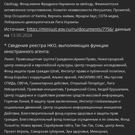
Свободу, Фонд имени Фридриха Науманна за свободу, Феминистское
антивоенное сопротивление, Комитет независимости Ингушетии, Прометей,
Stop Occupation of Karelia, Вернись живым, Фридом Хаус, СОТА медиа,
Либерально-демократическая Лига Украины
Источник:
https://minjust.gov.ru/ru/documents/7756/
данные
на
13.05.2024
* Сведения реестра НКО, выполняющих функции
иностранного агента:
Лилит, Правозащитная группа Гражданин.Армия.Право, Нижегородский
центр немецкой и европейской культуры, Центр гендерных исследований,
Фонд защиты прав граждан Штаб, Институт права и публичной политики,
Фонд борьбы с коррупцией, Альянс врачей, НАСИЛИЮ.НЕТ, Мы против
СПИДа, СВЕЧА, Гуманитарное действие, Открытый Петербург, Лига
Избирателей, Правовая инициатива, Гражданский Союз, Хасдей Ерушалаим,
Центр поддержки и содействия развитию средств массовой информации,
Горячая Линия, В защиту прав заключенных, Институт глобализации и
социальных движений, Центр социально-информационных инициатив
Действие, Благотворительный фонд охраны здоровья и защиты прав
граждан, Благотворительный фонд помощи осужденным и их семьям, Фонд
Тольятти, Новое время, Серебряная тайга, Так-Так-Так, Сова, центр Анна,
Проект Апрель, Самарская губерния, Эра здоровья, Мемориал,