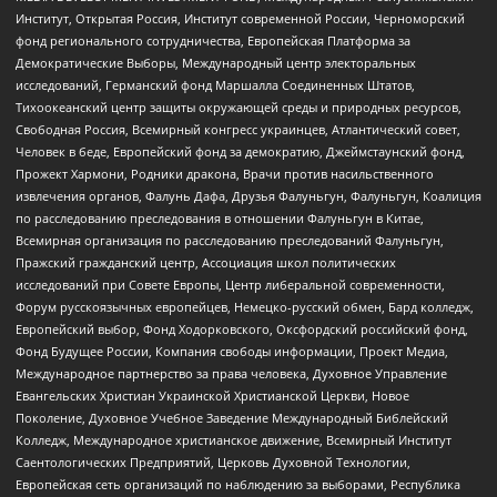
Институт, Открытая Россия, Институт современной России, Черноморский
фонд регионального сотрудничества, Европейская Платформа за
Демократические Выборы, Международный центр электоральных
исследований, Германский фонд Маршалла Соединенных Штатов,
Тихоокеанский центр защиты окружающей среды и природных ресурсов,
Свободная Россия, Всемирный конгресс украинцев, Атлантический совет,
Человек в беде, Европейский фонд за демократию, Джеймстаунский фонд,
Прожект Хармони, Родники дракона, Врачи против насильственного
извлечения органов, Фалунь Дафа, Друзья Фалуньгун, Фалуньгун, Коалиция
по расследованию преследования в отношении Фалуньгун в Китае,
Всемирная организация по расследованию преследований Фалуньгун,
Пражский гражданский центр, Ассоциация школ политических
исследований при Совете Европы, Центр либеральной современности,
Форум русскоязычных европейцев, Немецко-русский обмен, Бард колледж,
Европейский выбор, Фонд Ходорковского, Оксфордский российский фонд,
Фонд Будущее России, Компания свободы информации, Проект Медиа,
Международное партнерство за права человека, Духовное Управление
Евангельских Христиан Украинской Христианской Церкви, Новое
Поколение, Духовное Учебное Заведение Международный Библейский
Колледж, Международное христианское движение, Всемирный Институт
Саентологических Предприятий, Церковь Духовной Технологии,
Европейская сеть организаций по наблюдению за выборами, Республика