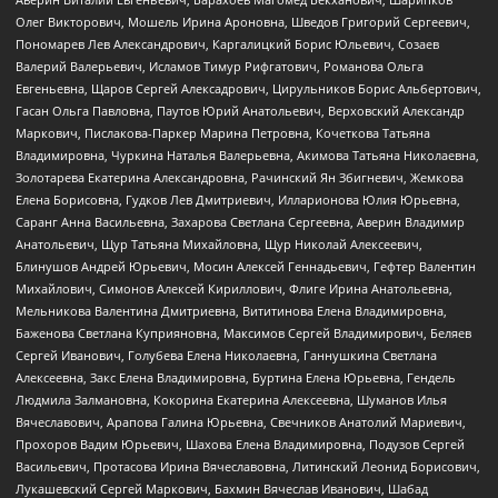
Олег Викторович, Мошель Ирина Ароновна, Шведов Григорий Сергеевич,
Пономарев Лев Александрович, Каргалицкий Борис Юльевич, Созаев
Валерий Валерьевич, Исламов Тимур Рифгатович, Романова Ольга
Евгеньевна, Щаров Сергей Алексадрович, Цирульников Борис Альбертович,
Гасан Ольга Павловна, Паутов Юрий Анатольевич, Верховский Александр
Маркович, Пислакова-Паркер Марина Петровна, Кочеткова Татьяна
Владимировна, Чуркина Наталья Валерьевна, Акимова Татьяна Николаевна,
Золотарева Екатерина Александровна, Рачинский Ян Збигневич, Жемкова
Елена Борисовна, Гудков Лев Дмитриевич, Илларионова Юлия Юрьевна,
Саранг Анна Васильевна, Захарова Светлана Сергеевна, Аверин Владимир
Анатольевич, Щур Татьяна Михайловна, Щур Николай Алексеевич,
Блинушов Андрей Юрьевич, Мосин Алексей Геннадьевич, Гефтер Валентин
Михайлович, Симонов Алексей Кириллович, Флиге Ирина Анатольевна,
Мельникова Валентина Дмитриевна, Вититинова Елена Владимировна,
Баженова Светлана Куприяновна, Максимов Сергей Владимирович, Беляев
Сергей Иванович, Голубева Елена Николаевна, Ганнушкина Светлана
Алексеевна, Закс Елена Владимировна, Буртина Елена Юрьевна, Гендель
Людмила Залмановна, Кокорина Екатерина Алексеевна, Шуманов Илья
Вячеславович, Арапова Галина Юрьевна, Свечников Анатолий Мариевич,
Прохоров Вадим Юрьевич, Шахова Елена Владимировна, Подузов Сергей
Васильевич, Протасова Ирина Вячеславовна, Литинский Леонид Борисович,
Лукашевский Сергей Маркович, Бахмин Вячеслав Иванович, Шабад