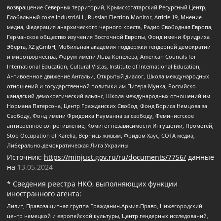
возвращение Северных территорий, Крымскотатарский Ресурсный Центр,
Глобальный союз IndustriALL, Russian Election Monitor, Article 19, Мнение
медиа, Федерация анархического черного креста, Радио Свободная Европа,
Германское общество изучения Восточной Европы, Фонд имени Фридриха
Эберта, XZ gGmbH, Мобильная академия поддержки гендерной демократии
и миротворчества, Форум имени Льва Копелева, American Councils for
International Education, Cultural Vistas, Institute of International Education,
Антивоенное движение Антальи, Открытый диалог, Школа международных
отношений и государственной политики им Питера Мунка, Российско-
канадский демократический альянс, Школа международных отношений им
Нормана Патерсона, Центр Гражданских Свобод, Фонд Бориса Немцова за
Свободу, Фонд имени Фридриха Науманна за свободу, Феминистское
антивоенное сопротивление, Комитет независимости Ингушетии, Прометей,
Stop Occupation of Karelia, Вернись живым, Фридом Хаус, СОТА медиа,
Либерально-демократическая Лига Украины
Источник:
https://minjust.gov.ru/ru/documents/7756/
данные
на
13.05.2024
* Сведения реестра НКО, выполняющих функции
иностранного агента:
Лилит, Правозащитная группа Гражданин.Армия.Право, Нижегородский
центр немецкой и европейской культуры, Центр гендерных исследований,