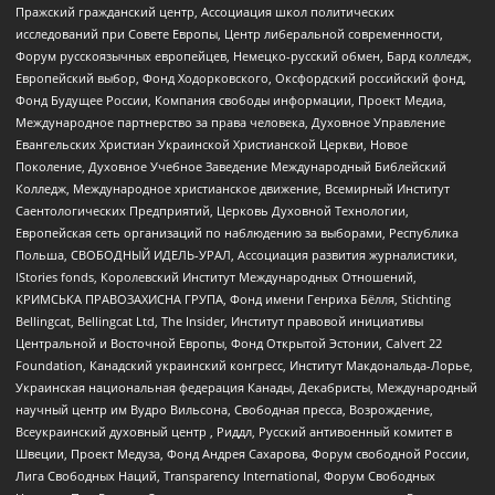
Пражский гражданский центр, Ассоциация школ политических
исследований при Совете Европы, Центр либеральной современности,
Форум русскоязычных европейцев, Немецко-русский обмен, Бард колледж,
Европейский выбор, Фонд Ходорковского, Оксфордский российский фонд,
Фонд Будущее России, Компания свободы информации, Проект Медиа,
Международное партнерство за права человека, Духовное Управление
Евангельских Христиан Украинской Христианской Церкви, Новое
Поколение, Духовное Учебное Заведение Международный Библейский
Колледж, Международное христианское движение, Всемирный Институт
Саентологических Предприятий, Церковь Духовной Технологии,
Европейская сеть организаций по наблюдению за выборами, Республика
Польша, СВОБОДНЫЙ ИДЕЛЬ-УРАЛ, Ассоциация развития журналистики,
IStories fonds, Королевский Институт Международных Отношений,
КРИМСЬКА ПРАВОЗАХИСНА ГРУПА, Фонд имени Генриха Бёлля, Stichting
Bellingcat, Bellingcat Ltd, The Insider, Институт правовой инициативы
Центральной и Восточной Европы, Фонд Открытой Эстонии, Calvert 22
Foundation, Канадский украинский конгресс, Институт Макдональда-Лорье,
Украинская национальная федерация Канады, Декабристы, Международный
научный центр им Вудро Вильсона, Свободная пресса, Возрождение,
Всеукраинский духовный центр , Риддл, Русский антивоенный комитет в
Швеции, Проект Медуза, Фонд Андрея Сахарова, Форум свободной России,
Лига Свободных Наций, Transparеncy International, Форум Свободных