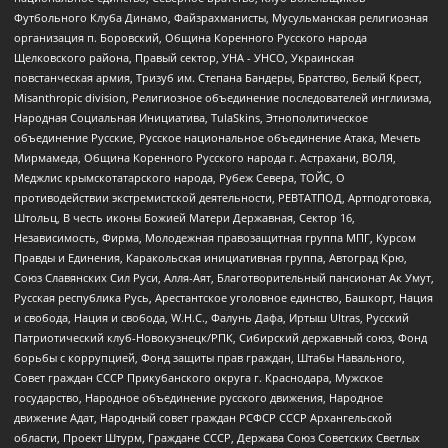
Футбольного Клуба Динамо, Файзрахманисты, Мусульманская религиозная
организация п. Боровский, Община Коренного Русского народа
Щелковского района, Правый сектор, УНА - УНСО, Украинская
повстанческая армия, Тризуб им. Степана Бандеры, Братство, Белый Крест,
Misanthropic division, Религиозное объединение последователей инглиизма,
Народная Социальная Инициатива, TulaSkins, Этнополитическое
объединение Русские, Русское национальное объединение Атака, Мечеть
Мирмамеда, Община Коренного Русского народа г. Астрахани, ВОЛЯ,
Меджлис крымскотатарского народа, Рубеж Севера, ТОЙС, О
противодействии экстремистской деятельности, РЕВТАТПОД, Артподготовка,
Штольц, В честь иконы Божией Матери Державная, Сектор 16,
Независимость, Фирма, Молодежная правозащитная группа МПГ, Курсом
Правды и Единения, Каракольская инициативная группа, Автоград Крю,
Союз Славянских Сил Руси, Алля-Аят, Благотворительный пансионат Ак Умут,
Русская республика Русь, Арестантское уголовное единство, Башкорт, Нация
и свобода, Нация и свобода, W.H.С., Фалунь Дафа, Иртыш Ultras, Русский
Патриотический клуб-Новокузнецк/РПК, Сибирский державный союз, Фонд
борьбы с коррупцией, Фонд защиты прав граждан, Штабы Навального,
Совет граждан СССР Прикубанского округа г. Краснодара, Мужское
государство, Народное объединение русского движения, Народное
движение Адат, Народный совет граждан РСФСР СССР Архангельской
области, Проект Штурм, Граждане СССР, Держава Союз Советских Светлых