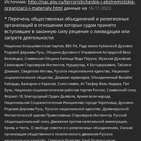
Источник:
http://nac.gov.ru/terroristicheskie-i-ekstremistskie-
organizacii-i-materialy.html
данные на
16.11.2023
* Перечень общественных объединений и религиозных
организаций в отношении которых судом принято
вступившее в законную силу решение о ликвидации или
запрете деятельности:
Национал-большевистская партия, ВЕК РА, Рада земли Кубанской Духовно
Родовой Державы Русь, Община Духовного Управления Асгардской Веси
Беловодья, Славянская Община Капища Веды Перуна, Мужская Духовная
Семинария Староверов-Инглингов, Нурджулар, К Богодержавию, Таблиги
Джамаат, Свидетели Иеговы, Русское национальное единство, Национал-
социалистическое общество, Джамаат мувахидов, Объединенный Вилайат
Кабарды, Балкарии и Карачая, Союз славян, Ат-Такфир Валь-Хиджра, Пит
Буль, Национал-социалистическая рабочая партия России, Славянский союз,
Формат-18, Благородный Орден Дьявола, Армия воли народа,
Национальная Социалистическая Инициатива города Череповца, Духовно-
Родовая Держава Русь, Русское национальное единство, Древнерусской
Инглистической церкви Православных Староверов-Инглингов, Русский
общенациональный союз, Движение против нелегальной иммиграции,
Кровь и Честь, О свободе совести и о религиозных объединениях, Омская
организация общественного политического движения Русское
национальное единство, Северное Братство, Клуб Болельщиков