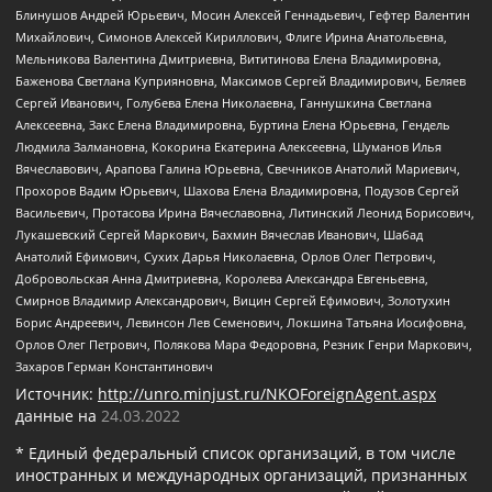
Блинушов Андрей Юрьевич, Мосин Алексей Геннадьевич, Гефтер Валентин
Михайлович, Симонов Алексей Кириллович, Флиге Ирина Анатольевна,
Мельникова Валентина Дмитриевна, Вититинова Елена Владимировна,
Баженова Светлана Куприяновна, Максимов Сергей Владимирович, Беляев
Сергей Иванович, Голубева Елена Николаевна, Ганнушкина Светлана
Алексеевна, Закс Елена Владимировна, Буртина Елена Юрьевна, Гендель
Людмила Залмановна, Кокорина Екатерина Алексеевна, Шуманов Илья
Вячеславович, Арапова Галина Юрьевна, Свечников Анатолий Мариевич,
Прохоров Вадим Юрьевич, Шахова Елена Владимировна, Подузов Сергей
Васильевич, Протасова Ирина Вячеславовна, Литинский Леонид Борисович,
Лукашевский Сергей Маркович, Бахмин Вячеслав Иванович, Шабад
Анатолий Ефимович, Сухих Дарья Николаевна, Орлов Олег Петрович,
Добровольская Анна Дмитриевна, Королева Александра Евгеньевна,
Смирнов Владимир Александрович, Вицин Сергей Ефимович, Золотухин
Борис Андреевич, Левинсон Лев Семенович, Локшина Татьяна Иосифовна,
Орлов Олег Петрович, Полякова Мара Федоровна, Резник Генри Маркович,
Захаров Герман Константинович
Источник:
http://unro.minjust.ru/NKOForeignAgent.aspx
данные на
24.03.2022
* Единый федеральный список организаций, в том числе
иностранных и международных организаций, признанных