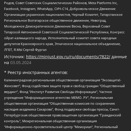
Родов, Совет Советских Социалистических Районов, Meta Platforms Inc,
Facebook, Instagram, WhatsApp, СИЧ-С14, Добровольческое Движение
Организации украинских националистов, Черный Комитет, Татарстанское
Региональное Всетатарское общественное движение, Невоград,
Молодежное Демократическое Движение Весна, Верховный Совет
Татарской Автономной Советской Социалистической Республики, Конгресс
ойрат-калмыцкого народа, Исполнительный комитет совета народных
депутатов Красноярского края, Этническое национальное объединение,
ЛГБТ, Я.МЫ Сергей Фургал
Источник:
https://minjust.gov.ru/ru/documents/7822/
данные
на
03.05.2024
* Реестр иностранных агентов:
Калининградская региональная общественная организация "Экозащита!-Женсовет", Фонд содействия защите прав и свобод граждан "Общественный вердикт", Фонд "Институт Развития Свободы Информации", Частное учреждение "Информационное агентство МЕМО. РУ", Региональная общественная организация "Общественная комиссия по сохранению наследия академика Сахарова", Фонд поддержки свободы прессы, Санкт-Петербургская общественная правозащитная организация "Гражданский контроль", Межрегиональная общественная организация "Информационно-просветительский центр "Мемориал", Региональный Фонд "Центр Защиты Прав Средств Массовой Информации", с 05.12.2023 Фонд "Центр Защиты Прав Средств массовой информации", Региональная общественная благотворительная организация помощи беженцам и мигрантам "Гражданское содействие", Негосударственное образовательное учреждение дополнительного профессионального образования (повышение квалификации) специалистов "АКАДЕМИЯ ПО ПРАВАМ ЧЕЛОВЕКА", Свердловская региональная общественная организация "Сутяжник", Автономная некоммерческая организация "Центр независимых социологических исследований", Союз общественных объединений "Российский исследовательский центр по правам человека", Региональное общественное учреждение научно-информационный центр "МЕМОРИАЛ", Некоммерческая организация "Фонд защиты гласности", Автономная некоммерческая организация "Институт прав человека", Городская общественная организация "Екатеринбургское общество "МЕМОРИАЛ", Городская общественная организация "Рязанское историко-просветительское и правозащитное общество "Мемориал" (Рязанский Мемориал), Челябинский региональный орган общественной самодеятельности – женское общественное объединение "Женщины Евразии", Челябинский региональный орган общественной самодеятельности "Уральская правозащитная группа", Фонд содействия защите здоровья и социальной справедливости имени Андрея Рылькова, Автономная Некоммерческая Организация "Аналитический Центр Юрия Левады", Автономная некоммерческая организация социальной поддержки населения "Проект Апрель", Региональная общественная организация помощи женщинам и детям, находящимся в кризисной ситуации "Информационно-методический центр "Анна", Фонд содействия развитию массовых коммуникаций и правовому просвещению "Так-так-Так", Фонд содействия устойчивому развитию "Серебряная тайга", Свердловский региональный общественный фонд социальных проектов "Новое время", "Idel.Реалии", Кавказ.Реалии, Крым.Реалии, Телеканал Настоящее Время, Татаро-башкирская служба Радио Свобода (Azatliq Radiosi), Радио Свободная Европа/Радио Свобода (PCE/PC), "Сибирь.Реалии", "Фактограф", Благотворительный фонд помощи осужденным и их семьям, Автономная некоммерческая организация "Институт глобализации и социальных движений", Фонд "В защиту прав заключенных", Частное учреждение "Центр поддержки и содействия развитию средств массовой информации", Пензенский региональный общественный благотворительный фонд "Гражданский союз", "Север.Реалии", Некоммерческая организация Фонд "Правовая инициатива", Общество с ограниченной ответственностью "Радио Свободная Европа/Радио Свобода", Чешское информационное агентство "MEDIUM-ORIENT", Красноярская региональная общественная организация "Мы против СПИДа", Камалягин Денис Николаевич, Маркелов Сергей Евгеньевич, Пономарев Лев Александрович, Савицкая Людмила Алексеевна, Автономная некоммерческая организация "Центр по работе с проблемой насилия "НАСИЛИЮ.НЕТ", Межрегиональный профессиональный союз работников здравоохранения "Альянс врачей", Юридическое лицо, зарегистрированное в Латвийской Республике, SIA "Medusa Project" (регистрационный номер 40103797863, дата регистрации 10.06.2014), Некоммерческая организация "Фонд по борьбе с коррупцией", Автономная некоммерческая организация "Институт права и публичной политики", Баданин Роман Сергеевич, Гликин Максим Александрович, Железнова Мария Михайловна, Лукьянова Юлия Сергеевна, Маетная Елизавета Витальевна, Маняхин Петр Борисович, Чуракова Ольга Владимировна, Ярош Юлия Петровна, Юридическое лицо "The Insider SIA", зарегистрированное в Риге, Латвийская Республика (дата регистрации 26.06.2015), являющееся администратором доменного имени интернет-издания "The Insider SIA", https://theins.ru, Постернак Алексей Евгеньевич, Рубин Михаил Аркадьевич, Анин Роман Александрович, Юридическое лицо Istories fonds, зарегистрированное в Латвийской Республике (регистрационный номер 50008295751, дата регистрации 24.02.2020), Великовский Дмитрий Александрович, Долинина Ирина Николаевна, Мароховская Алеся Алексеевна, Шлейнов Роман Юрьевич, Шмагун Олеся Валентиновна, Общество с ограниченной ответственностью "Альтаир 2021", Общество с ограниченной ответственностью "Вега 2021", Общество с ограниченной ответственностью "Главный редактор 2021", Общество с ограниченной ответственностью "Ромашки монолит", Важенков Артем Валерьевич, Ивановская областная общественная организация "Центр гендерных исследований", Гурман Юрий Альбертович, Медиапроект "ОВД-Инфо", Егоров Владимир Владимирович, Жилинский Владимир Александрович, Общество с ограниченной ответственностью "ЗП", Иванова София Юрьевна, Карезина Инна Павловна, Кильтау Екатерина Викторовна, Петров Алексей Викторович, Пискунов Сергей Евгеньевич, Смирнов Сергей Сергеевич, Тихонов Михаил Сергеевич, Общество с ограниченной ответственностью "ЖУРНАЛИСТ-ИНОСТРАННЫЙ АГЕНТ", Арапова Галина Юрьевна, Вольтская Татьяна Анатольевна, Американская компания "Mason G.E.S. Anonymous Foundation" (США), являющаяся владельцем интернет-издания https://mnews.world/, Компания "Stichting Bellingcat", зарегистрированная в Нидерландах (дата регистрации 11.07.2018), Захаров Андрей Вячеславович, Клепиковская Екатерина Дмитриевна, Общество с ограниченной ответственностью "МЕМО", Перл Роман Александрович, Симонов Евгений Алексеевич, Соловьева Елена Анатольевна, Сотников Даниил Владимирович, Сурначева Елизавета Дмитриевна, Автономная некоммерческая организация по защите прав человека и информированию населения "Якутия – Наше Мнение", Общество с ограниченной ответственностью "Москоу диджитал медиа", с 26.01.2023 Общество с ограниченной ответственностью "Чайка Белые сады", Ветошкина Валерия Валерьевна, Заговора Максим Александрович, Межрегиональное общественное движение "Российская ЛГБТ - сеть", Оленичев Максим Владимирович, Павлов Иван Юрьевич, Скворцова Елена Сергеевна, Общество с ограниченной ответственностью "Как бы инагент", Кочетков Игорь Викторович, Общество с ограниченной ответственностью "Честные выборы", Еланчик Олег Александрович, Общество с ограниченной ответственностью "Нобелевский призыв", Гималова Регина Эмилевна, Григорьев Андрей Валерьевич, Григорьева Алина Александровна, Ассоциация по содействию защите прав призывников, альтернативнослужащих и военнослужащих "Правозащитная группа "Гражданин.Армия.Право", Хисамова Регина Фаритовна, Автономная некоммерческая организация по реализации социально-правовых программ "Лилит", Дальневосточное общественное движение "Маяк", Санкт-Петербургская ЛГБТ-инициативная группа "Выход", Инициативная группа ЛГБТ+ "Реверс", Алексеев Андрей Викторович, Бекбулатова Таисия Львовна, Беляев Иван Михайлович, Владыкина Елена Сергеевна, Гельман Марат Александрович, Никульшина Вероника Юрьевна, Толоконникова Надежда Андреевна, Шендерович Виктор Анатольевич, Общество с ограниченной ответственностью "Данное сообщение", Общество с ограниченной ответственностью Издательский дом "Новая глава", Айнбиндер Александра Александровна, Московский комьюнити-центр для ЛГБТ+инициатив, Благотворительный фонд развития филантропии, Deutsche Welle (Германия, Kurt-Schumacher-Strasse 3, 53113 Bonn), Борзунова Мария Михайловна, Воробьев Виктор Викторович, Голубева Анна Львовна, Константинова Алла Михайловна, Малкова Ирина Владимировна, Мурадов Мурад Абдулгалимович, Осетинская Елизавета Николаевна, Понасенков Евгений Николаевич, Ганапольский Матвей Юрьевич, Киселев Евгений Алексеевич, Борухович Ирина Григорьевна, Дремин Иван Тимофеевич, Дубровский Дмитрий Викторович, Красноярская региональная общественная организация поддержки и развития альтернативных образовательных технологий и межкультурных коммуникаций "ИНТЕРРА", Маяковская Екатерина Алексеевна, Фейгин Марк Захарович, Филимонов Андрей Викторович, Дзугкоева Регина Николаевна, Доброхотов Роман Александрович, Дудь Юрий Александрович, Елкин Сергей Владимирович, Кругликов Кирилл Игоревич, Сабунаева Мария Леонидовна, Семенов Алексей Владимирович, Шаинян Карен Багратович, Шульман Екатерина Михайловна, Асафьев Артур Валерьевич, Вахштайн Виктор Семенович, Венедиктов Алексей Алексеевич, Лушникова Екатерина Евгеньевна, Волков Леонид Михайлович, Невзоров Александр Глебович, Пархоменко Сергей Борисович, Сироткин Ярослав Николаевич, Кара-Мурза Владимир Владимирович, Баранова Наталья Владимировна, Гозман Леонид Яковлевич, Кагарлицкий Борис Юльевич, Климарев Михаил Валерьевич, Милов Владимир Станиславович, Автономная некоммерческая организация Краснодарский центр современного искусства "Типография", Моргенштерн Алишер Тагирович, Соболь Любовь Эдуардовна, Общество с ограниченной ответственностью "ЛИЗА НОРМ", Каспаров Гарри Кимович, Ходорковский Михаил Борисович, Общество с ограниченной ответственностью "Апрельские тезисы", Данилович Ирина Брониславовна, Кашин Олег Владимирович, Петров Николай Владимирович, Пивоваров Алексей Владимирович, Соколов Михаил Владимирович, Цветкова Юлия Владимировна, Чичваркин Евгений Александрович, Комитет против пыток/Команда против пыток, Общество с ограниченной ответственностью "Первый научный", Общество с ограниченной ответственностью "Вертолет и ко", Белоцерковская Вероника Борисовна, Кац Максим Евгеньевич, Лазарева Татьяна Юрьевна, Шаведдинов Руслан Табризович, Яшин Илья Валерьевич, Общество с ограниченной ответственностью "Иноагент ААВ", Алешковский Дмитрий Петрович, Альбац Евгения Марковна, Быков Дмитрий Львович, Галямина Юлия Евгеньевна, Лойко Сергей Леонидович, Мартынов Кирилл Константинович, Медведев Сергей Александрович, Крашенинников Федор Геннадиевич, Гордеева Катерина Вл