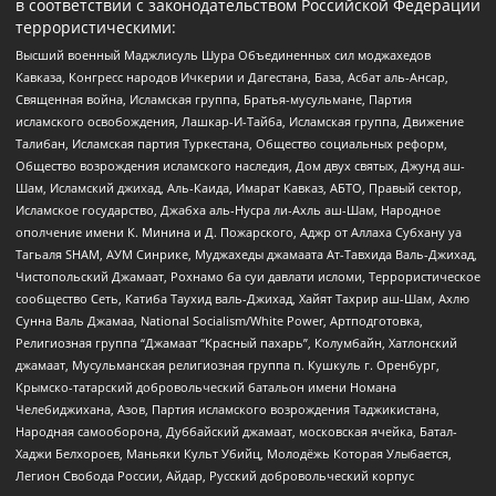
в соответствии с законодательством Российской Федерации
террористическими:
Высший военный Маджлисуль Шура Объединенных сил моджахедов
Кавказа, Конгресс народов Ичкерии и Дагестана, База, Асбат аль-Ансар,
Священная война, Исламская группа, Братья-мусульмане, Партия
исламского освобождения, Лашкар-И-Тайба, Исламская группа, Движение
Талибан, Исламская партия Туркестана, Общество социальных реформ,
Общество возрождения исламского наследия, Дом двух святых, Джунд аш-
Шам, Исламский джихад, Аль-Каида, Имарат Кавказ, АБТО, Правый сектор,
Исламское государство, Джабха аль-Нусра ли-Ахль аш-Шам, Народное
ополчение имени К. Минина и Д. Пожарского, Аджр от Аллаха Субхану уа
Тагьаля SHAM, АУМ Синрике, Муджахеды джамаата Ат-Тавхида Валь-Джихад,
Чистопольский Джамаат, Рохнамо ба суи давлати исломи, Террористическое
сообщество Сеть, Катиба Таухид валь-Джихад, Хайят Тахрир аш-Шам, Ахлю
Сунна Валь Джамаа, National Socialism/White Power, Артподготовка,
Религиозная группа “Джамаат “Красный пахарь”, Колумбайн, Хатлонский
джамаат, Мусульманская религиозная группа п. Кушкуль г. Оренбург,
Крымско-татарский добровольческий батальон имени Номана
Челебиджихана, Азов, Партия исламского возрождения Таджикистана,
Народная самооборона, Дуббайский джамаат, московская ячейка, Батал-
Хаджи Белхороев, Маньяки Культ Убийц, Молодёжь Которая Улыбается,
Легион Свобода России, Айдар, Русский добровольческий корпус