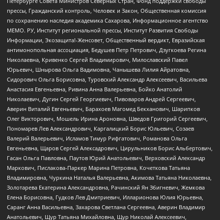
Петербурге Совета Министров Северных Стран, Фонд поддержки свободы
прессы, Гражданский контроль, Человек и Закон, Общественная комиссия
по сохранению наследия академика Сахарова, Информационное агентство
МЕМО. РУ, Институт региональной прессы, Институт Развития Свободы
Информации, Экозащита!-Женсовет, Общественный вердикт, Евразийская
антимонопольная ассоциация, Бедушев Петр Петрович, Дзугкоева Регина
Николаевна, Кривенко Сергей Владимирович, Милославский Павел
Юрьевич, Шнырова Ольга Вадимовна, Чанышева Лилия Айратовна,
Сидорович Ольга Борисовна, Туровский Александр Алексеевич, Васильева
Анастасия Евгеньевна, Ривина Анна Валерьевна, Бойко Анатолий
Николаевич, Дугин Сергей Георгиевич, Пивоваров Андрей Сергеевич,
Аверин Виталий Евгеньевич, Барахоев Магомед Бекханович, Шарипков
Олег Викторович, Мошель Ирина Ароновна, Шведов Григорий Сергеевич,
Пономарев Лев Александрович, Каргалицкий Борис Юльевич, Созаев
Валерий Валерьевич, Исламов Тимур Рифгатович, Романова Ольга
Евгеньевна, Щаров Сергей Алексадрович, Цирульников Борис Альбертович,
Гасан Ольга Павловна, Паутов Юрий Анатольевич, Верховский Александр
Маркович, Пислакова-Паркер Марина Петровна, Кочеткова Татьяна
Владимировна, Чуркина Наталья Валерьевна, Акимова Татьяна Николаевна,
Золотарева Екатерина Александровна, Рачинский Ян Збигневич, Жемкова
Елена Борисовна, Гудков Лев Дмитриевич, Илларионова Юлия Юрьевна,
Саранг Анна Васильевна, Захарова Светлана Сергеевна, Аверин Владимир
Анатольевич, Щур Татьяна Михайловна, Щур Николай Алексеевич,