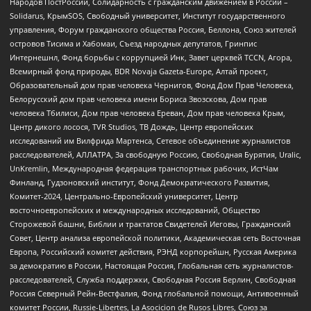
Народов ПостРоссии, Солидарность с гражданским движением в России –
Solidarus, КрымSOS, Свободный университет, Институт государственного
управления, Форум гражданского общества Россия, Беллона, Союз жителей
островов Тисима и Хабомаи, Съезд народных депутатов, Гринпис
Интернешнл, Фонд борьбы с коррупцией Инк, Завет церквей TCCN, Агора,
Всемирный фонд природы, BDR Novaja Gazeta-Europe, Алтай проект,
Образовательный дом прав человека Чернигов, Фонд Дом Прав Человека,
Белорусский дом прав человека имени Бориса Звозскова, Дом прав
человека Тбилиси, Дом прав человека Ереван, Дом прав человека Крым,
Центр дикого лосося, TVR Studios, ТВ Дождь, Центр европейских
исследований им Вилфрида Мартенса, Сетевое объединение журналистов
расследователей, АЛЛАТРА, За свободную Россию, Свободная Бурятия, Uralic,
UnKremlin, Международная федерация транспортных рабочих, ИстЧам
Финланд, Гудзоновский институт, Фонд Демократического Развития,
Комитет-2024, Центрально-Европейский университет, Центр
восточноевропейских и международных исследований, Общество
Сторожевой башни, Библии и трактатов Свидетелей Иеговы, Гражданский
Совет, Центр анализа европейской политики, Академическая сеть Восточная
Европа, Российский комитет действия, РЭНД корпорейшн, Русская Америка
за демократию в России, Настоящая Россия, Глобальная сеть журналистов-
расследователей, Служба поддержки, Свободная Россия Берлин, Свободная
Россия Северный Рейн-Вестфалия, Фонд глобальной помощи, Антивоенный
комитет России, Russie-Libertes, La Asocicion de Rusos Libres, Союз за