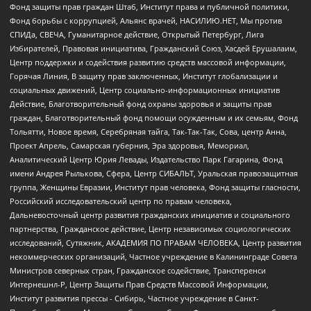
Фонд защиты прав граждан Штаб, Институт права и публичной политики,
Фонд борьбы с коррупцией, Альянс врачей, НАСИЛИЮ.НЕТ, Мы против
СПИДа, СВЕЧА, Гуманитарное действие, Открытый Петербург, Лига
Избирателей, Правовая инициатива, Гражданский Союз, Хасдей Ерушалаим,
Центр поддержки и содействия развитию средств массовой информации,
Горячая Линия, В защиту прав заключенных, Институт глобализации и
социальных движений, Центр социально-информационных инициатив
Действие, Благотворительный фонд охраны здоровья и защиты прав
граждан, Благотворительный фонд помощи осужденным и их семьям, Фонд
Тольятти, Новое время, Серебряная тайга, Так-Так-Так, Сова, центр Анна,
Проект Апрель, Самарская губерния, Эра здоровья, Мемориал,
Аналитический Центр Юрия Левады, Издательство Парк Гагарина, Фонд
имени Андрея Рылькова, Сфера, Центр СИБАЛЬТ, Уральская правозащитная
группа, Женщины Евразии, Институт прав человека, Фонд защиты гласности,
Российский исследовательский центр по правам человека,
Дальневосточный центр развития гражданских инициатив и социального
партнерства, Гражданское действие, Центр независимых социологических
исследований, Сутяжник, АКАДЕМИЯ ПО ПРАВАМ ЧЕЛОВЕКА, Центр развития
некоммерческих организаций, Частное учреждение в Калининграде Совета
Министров северных стран, Гражданское содействие, Трансперенси
Интернешнл-Р, Центр Защиты Прав Средств Массовой Информации,
Институт развития прессы - Сибирь, Частное учреждение в Санкт-