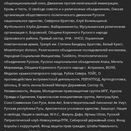
общенациональный союз, Движение против нелегальной иммиграции,
Кровь и Честь, О свободе совести и о религиозных объединениях, Омская
организация общественного политического движения Русское
национальное единство, Северное Братство, Клуб Болельщиков
Футбольного Клуба Динамо, Файзрахманисты, Мусульманская религиозная
организация п. Боровский, Община Коренного Русского народа
Щелковского района, Правый сектор, УНА - УНСО, Украинская
повстанческая армия, Тризуб им. Степана Бандеры, Братство, Белый Крест,
Misanthropic division, Религиозное объединение последователей инглиизма,
Народная Социальная Инициатива, TulaSkins, Этнополитическое
объединение Русские, Русское национальное объединение Атака, Мечеть
Мирмамеда, Община Коренного Русского народа г. Астрахани, ВОЛЯ,
Меджлис крымскотатарского народа, Рубеж Севера, ТОЙС, О
противодействии экстремистской деятельности, РЕВТАТПОД, Артподготовка,
Штольц, В честь иконы Божией Матери Державная, Сектор 16,
Независимость, Фирма, Молодежная правозащитная группа МПГ, Курсом
Правды и Единения, Каракольская инициативная группа, Автоград Крю,
Союз Славянских Сил Руси, Алля-Аят, Благотворительный пансионат Ак Умут,
Русская республика Русь, Арестантское уголовное единство, Башкорт, Нация
и свобода, Нация и свобода, W.H.С., Фалунь Дафа, Иртыш Ultras, Русский
Патриотический клуб-Новокузнецк/РПК, Сибирский державный союз, Фонд
борьбы с коррупцией, Фонд защиты прав граждан, Штабы Навального,