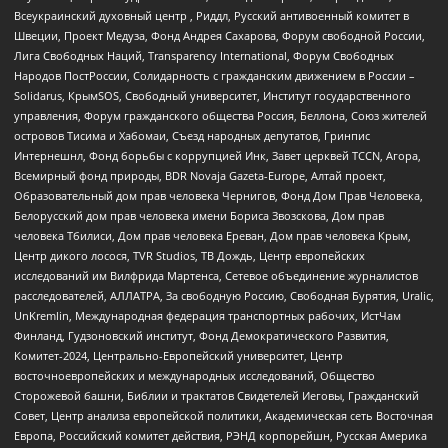
Всеукраинский духовный центр , Риддл, Русский антивоенный комитет в
Швеции, Проект Медуза, Фонд Андрея Сахарова, Форум свободной России,
Лига Свободных Наций, Transparеncy International, Форум Свободных
Народов ПостРоссии, Солидарность с гражданским движением в России –
Solidarus, КрымSOS, Свободный университет, Институт государственного
управления, Форум гражданского общества Россия, Беллона, Союз жителей
островов Тисима и Хабомаи, Съезд народных депутатов, Гринпис
Интернешнл, Фонд борьбы с коррупцией Инк, Завет церквей TCCN, Агора,
Всемирный фонд природы, BDR Novaja Gazeta-Europe, Алтай проект,
Образовательный дом прав человека Чернигов, Фонд Дом Прав Человека,
Белорусский дом прав человека имени Бориса Звозскова, Дом прав
человека Тбилиси, Дом прав человека Ереван, Дом прав человека Крым,
Центр дикого лосося, TVR Studios, ТВ Дождь, Центр европейских
исследований им Вилфрида Мартенса, Сетевое объединение журналистов
расследователей, АЛЛАТРА, За свободную Россию, Свободная Бурятия, Uralic,
UnKremlin, Международная федерация транспортных рабочих, ИстЧам
Финланд, Гудзоновский институт, Фонд Демократического Развития,
Комитет-2024, Центрально-Европейский университет, Центр
восточноевропейских и международных исследований, Общество
Сторожевой башни, Библии и трактатов Свидетелей Иеговы, Гражданский
Совет, Центр анализа европейской политики, Академическая сеть Восточная
Европа, Российский комитет действия, РЭНД корпорейшн, Русская Америка