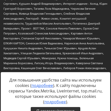
Для повышения удобства сайта мы используем
cookies (
подробнее
). К сайту подключены
Источник:
https://minjust.gov.ru/uploaded/files/reestr-
сервисы Yandex.Metrika, LiveInternet, top.mail.ru,
inostrannyih-agentov-22-03-2024.pdf
данные на
22.03.2024
которые также используют файлы cookies
(
подробнее
).