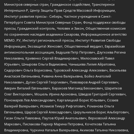
Министров северных стран, Гражданское содействие, Трансперенси
Интернешнл-Р, Центр Защиты Прав Средств Массовой Информации,
Институт развития прессы - Сибирь, Частное учреждение в Санкт-
Петербурге Совета Министров Северных Стран, Фонд поддержки свободы
прессы, Гражданский контроль, Человек и Закон, Общественная комиссия
по сохранению наследия академика Сахарова, Информационное агентство
МЕМО. РУ, Институт региональной прессы, Институт Развития Свободы
Информации, Экозащита!-Женсовет, Общественный вердикт, Евразийская
антимонопольная ассоциация, Бедушев Петр Петрович, Дзугкоева Регина
Николаевна, Кривенко Сергей Владимирович, Милославский Павел
Юрьевич, Шнырова Ольга Вадимовна, Чанышева Лилия Айратовна,
Сидорович Ольга Борисовна, Туровский Александр Алексеевич, Васильева
Анастасия Евгеньевна, Ривина Анна Валерьевна, Бойко Анатолий
Николаевич, Дугин Сергей Георгиевич, Пивоваров Андрей Сергеевич,
Аверин Виталий Евгеньевич, Барахоев Магомед Бекханович, Шарипков
Олег Викторович, Мошель Ирина Ароновна, Шведов Григорий Сергеевич,
Пономарев Лев Александрович, Каргалицкий Борис Юльевич, Созаев
Валерий Валерьевич, Исламов Тимур Рифгатович, Романова Ольга
Евгеньевна, Щаров Сергей Алексадрович, Цирульников Борис Альбертович,
Гасан Ольга Павловна, Паутов Юрий Анатольевич, Верховский Александр
Маркович, Пислакова-Паркер Марина Петровна, Кочеткова Татьяна
Владимировна, Чуркина Наталья Валерьевна, Акимова Татьяна Николаевна,