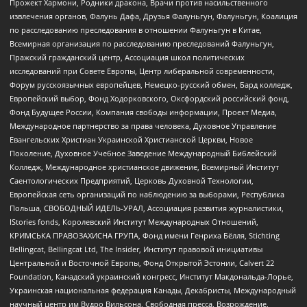
Прожект Хармони, Родники дракона, Врачи против насильственного
извлечения органов, Фалунь Дафа, Друзья Фалуньгун, Фалуньгун, Коалиция
по расследованию преследования в отношении Фалуньгун в Китае,
Всемирная организация по расследованию преследований Фалуньгун,
Пражский гражданский центр, Ассоциация школ политических
исследований при Совете Европы, Центр либеральной современности,
Форум русскоязычных европейцев, Немецко-русский обмен, Бард колледж,
Европейский выбор, Фонд Ходорковского, Оксфордский российский фонд,
Фонд Будущее России, Компания свободы информации, Проект Медиа,
Международное партнерство за права человека, Духовное Управление
Евангельских Христиан Украинской Христианской Церкви, Новое
Поколение, Духовное Учебное Заведение Международный Библейский
Колледж, Международное христианское движение, Всемирный Институт
Саентологических Предприятий, Церковь Духовной Технологии,
Европейская сеть организаций по наблюдению за выборами, Республика
Польша, СВОБОДНЫЙ ИДЕЛЬ-УРАЛ, Ассоциация развития журналистики,
IStories fonds, Королевский Институт Международных Отношений,
КРИМСЬКА ПРАВОЗАХИСНА ГРУПА, Фонд имени Генриха Бёлля, Stichting
Bellingcat, Bellingcat Ltd, The Insider, Институт правовой инициативы
Центральной и Восточной Европы, Фонд Открытой Эстонии, Calvert 22
Foundation, Канадский украинский конгресс, Институт Макдональда-Лорье,
Украинская национальная федерация Канады, Декабристы, Международный
научный центр им Вудро Вильсона, Свободная пресса, Возрождение,