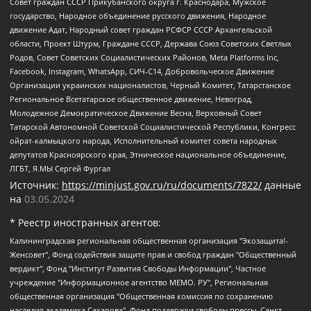
Совет граждан СССР Прикубанского округа г. Краснодара, Мужское
государство, Народное объединение русского движения, Народное
движение Адат, Народный совет граждан РСФСР СССР Архангельской
области, Проект Штурм, Граждане СССР, Держава Союз Советских Светлых
Родов, Совет Советских Социалистических Районов, Meta Platforms Inc,
Facebook, Instagram, WhatsApp, СИЧ-С14, Добровольческое Движение
Организации украинских националистов, Черный Комитет, Татарстанское
Региональное Всетатарское общественное движение, Невоград,
Молодежное Демократическое Движение Весна, Верховный Совет
Татарской Автономной Советской Социалистической Республики, Конгресс
ойрат-калмыцкого народа, Исполнительный комитет совета народных
депутатов Красноярского края, Этническое национальное объединение,
ЛГБТ, Я.МЫ Сергей Фургал
Источник:
https://minjust.gov.ru/ru/documents/7822/
данные
на
03.05.2024
* Реестр иностранных агентов:
Калининградская региональная общественная организация "Экозащита!-Женсовет", Фонд содействия защите прав и свобод граждан "Общественный вердикт", Фонд "Институт Развития Свободы Информации", Частное учреждение "Информационное агентство МЕМО. РУ", Региональная общественная организация "Общественная комиссия по сохранению наследия академика Сахарова", Фонд поддержки свободы прессы, Санкт-Петербургская общественная правозащитная организация "Гражданский контроль", Межрегиональная общественная организация "Информационно-просветительский центр "Мемориал", Региональный Фонд "Центр Защиты Прав Средств Массовой Информации", с 05.12.2023 Фонд "Центр Защиты Прав Средств массовой информации", Региональная общественная благотворительная организация помощи беженцам и мигрантам "Гражданское содействие", Негосударственное образовательное учреждение дополнительного профессионального образования (повышение квалификации) специалистов "АКАДЕМИЯ ПО ПРАВАМ ЧЕЛОВЕКА", Свердловская региональная общественная организация "Сутяжник", Автономная некоммерческая организация "Центр независимых социологических исследований", Союз общественных объединений "Российский исследовательский центр по правам человека", Региональное общественное учреждение научно-информационный центр "МЕМОРИАЛ", Некоммерческая организация "Фонд защиты гласности", Автономная некоммерческая организация "Институт прав человека", Городская общественная организация "Екатеринбургское общество "МЕМОРИАЛ", Городская общественная организация "Рязанское историко-просветительское и правозащитное общество "Мемориал" (Рязанский Мемориал), Челябинский региональный орган общественной самодеятельности – женское общественное объединение "Женщины Евразии", Челябинский региональный орган общественной самодеятельности "Уральская правозащитная группа", Фонд содействия защите здоровья и социальной справедливости имени Андрея Рылькова, Автономная Некоммерческая Организация "Аналитический Центр Юрия Левады", Автономная некоммерческая организация социальной поддержки населения "Проект Апрель", Региональная общественная организация помощи женщинам и детям, находящимся в кризисной ситуации "Информационно-методический центр "Анна", Фонд содействия развитию массовых коммуникаций и правовому просвещению "Так-так-Так", Фонд содействия устойчивому развитию "Серебряная тайга", Свердловский региональный общественный фонд социальных проектов "Новое время", "Idel.Реалии", Кавказ.Реалии, Крым.Реалии, Телеканал Настоящее Время, Татаро-башкирская служба Радио Свобода (Azatliq Radiosi), Радио Свободная Европа/Радио Свобода (PCE/PC), "Сибирь.Реалии", "Фактограф", Благотворительный фонд помощи осужденным и их семьям, Автономная некоммерческая организация "Институт глобализации и социальных движений", Фонд "В защиту прав заключенных", Частное учреждение "Центр поддержки и содействия развитию средств массовой информации", Пензенский региональный общественный благотворительный фонд "Гражданский союз", "Север.Реалии", Некоммерческая организация Фонд "Правовая инициатива", Общество с ограниченной ответственностью "Радио Свободная Европа/Радио Свобода", Чешское информационное агентство "MEDIUM-ORIENT", Красноярская региональная общественная организация "Мы против СПИДа", Камалягин Денис Николаевич, Маркелов Сергей Евгеньевич, Пономарев Лев Александрович, Савицкая Людмила Алексеевна, Автономная некоммерческая организация "Центр по работе с проблемой насилия "НАСИЛИЮ.НЕТ", Межрегиональный профессиональный союз работников здравоохранения "Альянс врачей", Юридическое лицо, зарегистрированное в Латвийской Республике, SIA "Medusa Project" (регистрационный номер 40103797863, дата регистрации 10.06.2014), Некоммерческая организация "Фонд по борьбе с коррупцией", Автономная некоммерческая организация "Институт права и публичной политики", Баданин Роман Сергеевич, Гликин Максим Александрович, Железнова Мария Михайловна, Лукьянова Юлия Сергеевна, Маетная Елизавета Витальевна, Маняхин Петр Борисович, Чуракова Ольга Владимировна, Ярош Юлия Петровна, Юридическое лицо "The Insider SIA", зарегистрированное в Риге, Латвийская Республика (дата регистрации 26.06.2015), являющееся администратором доменного имени интернет-издания "The Insider SIA", https://theins.ru, Постернак Алексей Евгеньевич, Рубин Михаил Аркадьевич, Анин Роман Александрович, Юридическое лицо Istories fonds, зарегистрированное в Латвийской Республике (регистрационный номер 50008295751, дата регистрации 24.02.2020), Великовский Дмитрий Александрович, Долинина Ирина Николаевна, Мароховская Алеся Алексеевна, Шлейнов Роман Юрьевич, Шмагун Олеся Валентиновна, Общество с ограниченной ответственностью "Альтаир 2021", Общество с ограниченной ответственностью "Вега 2021", Общество с ограниченной ответственностью "Главный редактор 2021", Общество с ограниченной ответственностью "Ромашки монолит", Важенков Артем Валерьевич, Ивановская областная общественная организация "Центр гендерных исследований", Гурман Юрий Альбертович, Медиапроект "ОВД-Инфо", Егоров Владимир Владимирович, Жилинский Владимир Александрович, Общество с ограниченной ответственностью "ЗП", Иванова София Юрьевна, Карезина Инна Павловна, Кильтау Екатерина Викторовна, Петров Алексей Викторович, Пискунов Сергей Евгеньевич, Смирнов Сергей Сергеевич, Тихонов Михаил Сергеевич, Общество с ограниченной ответственностью "ЖУРНАЛИСТ-ИНОСТРАННЫЙ АГЕНТ", Арапова Галина Юрьевна, Вольтская Татьяна Анатольевна, Американская компания "Mason G.E.S. Anonymous Foundation" (США), являющаяся владельцем интернет-издания https://mnews.world/, Компания "Stichting Bellingcat", зарегистрированная в Нидерландах (дата регистрации 11.07.2018), Захаров Андрей Вячеславович, Клепиковская Екатерина Дмитриевна, Общество с ограниченной ответственностью "МЕМО", Перл Роман Александрович, Симонов Евгений Алексеевич, Соловьева Елена Анатольевна, Сотников Даниил Владимирович, Сурначева Елизавета Дмитриевна, Автономная некоммерческая организация по защите прав человека и информированию населения "Якутия – Наше Мнение", Общество с ограниченной ответственностью "Москоу диджитал медиа", с 26.01.2023 Общество с ограниченной ответственностью "Чайка Белые сады", Ветошкина Валерия Валерьевна, Заговора Максим Александрович, Межрегиональное общественное движение "Российская ЛГБТ - сеть", Оленичев Максим Владимирович, Павлов Иван Юрьевич, Скворцова Елена Сергеевна, Общество с ограниченной ответственностью "Как бы инагент", Кочетков Игорь Викторович, Общество с ограниченной ответственностью "Честные выборы", Еланчик Олег Александрович, Общество с ограниченной ответственностью "Нобелевский призыв", Гималова Регина Эмилевна, Григорьев Андрей Валерьевич, Григорьева Алина Александровна, Ассоциация по содействию защите прав призывников, альтернативнослужащих и военнослужащих "Правозащитная группа "Гражданин.Армия.Право", Хисамова Регина Фаритовна, Автономная некоммерческая организация по реализации социально-правовых программ "Лилит", Дальневосточное общественное движение "Маяк", Санкт-Петербургская ЛГБТ-инициативная группа "Выход", Инициативная группа ЛГБТ+ "Реверс", Алексеев Андрей Викторович, Бекбулатова Таисия Львовна, Беляев Иван Михайлович, Владыкина Елена Сергеевна, Гельман Марат Александрович, Никульшина Вероника Юрьевна, Толоконникова Надежда Андреевна, Шендерович Виктор Анатольевич, Общество с ограниченной ответственностью "Данное сообщение", Общество с ограниченной ответственностью Издательский дом "Новая глава", Айнбиндер Александра Александровна, Московский комьюнити-центр для ЛГБТ+инициатив, Благотворительный фонд развития филантропии, Deutsche Welle (Германия, Kurt-Schumacher-Strasse 3, 53113 Bonn), Борзунова Мария Михайловна, Воробьев Виктор Викторович, Голубева Анна Львовна, Константинова Алла Михайловна, Малкова Ирина Владимировна, Мурадов Мурад Абдулгалимович, Осетинская Елизавета Николаевна, Понасенков Евгений Николаевич, Ганапольский Матвей Юрьевич, Киселев Евгений Алексеевич, Борухович Ирина Григорьевна, Дремин Иван Тимофеевич, Дубровский Дмитрий Викторович, Красноярская региональная общественная организация поддержки и развития альтернативных образовательных технологий и межкультурных коммуникаций "ИНТЕРРА", Маяковская Екатерина Алексеевна, Фейгин Марк Захарович, Филимонов Андрей Викторович, Дзугкоева Регина Николаевна, Доброхотов Роман Александрович, Дудь Юрий Александрович, Елкин Сергей Владимирович, Кругликов Кирилл Игоревич, Сабунаева Мария Леонидовна, Семенов Алексей Владимирович, Шаинян Карен Багратович, Шульман Екатерина Михайловна, Асафьев Артур Валерьевич, Вахштайн Виктор Семенович, Венедиктов Алексей Алексеевич, Лушникова Екатерина Евгеньевна, Волков Леонид Михайлович, Невзоров Александр Глебович, Пархоменко Сергей Борисович, Сироткин Ярослав Николаевич, Кара-Мурза Владимир Владимирович, Баранова Наталья Владимировна, Гозман Леонид Яковлевич, Кагарлицкий Борис Юльевич, Климарев Михаил Валерьевич, Милов Владимир Станиславович, Автономная некоммерческая организация Краснодарский центр современного искусства "Типография", Моргенштерн Алишер Тагирович, Соболь Любовь Эдуардовна, Общество с ограниченной ответственностью "ЛИЗА НОРМ", Каспаров Гарри Кимович, Ходорковский Михаил Борисович, Общество с ограниченной ответственностью "Апрельские тезисы", Данилович Ирина Брониславовна, Кашин Олег Владимирович, Петров Николай Владимирович, Пивоваров Алексей Владимирович, Соколов Михаил Владимирович, Цветкова Юлия Владимировна, Чичваркин Евгений Александрович, Комитет против пыток/Команда против пыток, Общество с ограниченной ответственностью "Первый научный", Общество с ограниченной ответственностью "Вертолет и ко", Белоцерковская Вероника Борисовна, Кац Максим Евгеньевич, Лазарева Татьяна Юрьевна, Шаведдинов Руслан Табризович, Яшин Илья Валерьевич, Общество с ограниченной ответственностью "Иноагент ААВ", Алешковский Дмитрий Петрович, Альбац Евгения Марковна, Быков Дмитрий Львович, Галямина Юлия Евгеньевна, Лойко Сергей Леонидович, Мартынов Кирилл Константинович, Медведев Сергей Александрович, Крашенинников Федор Геннадиевич, Гордеева Катерина Вл