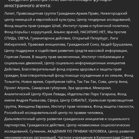
иностранного агента:
Лилит, Правозащитная группа Гражданин.Армия.Право, Нижегородский
центр немецкой и европейской культуры, Центр гендерных исследований,
Фонд защиты прав граждан Штаб, Институт права и публичной политики,
Фонд борьбы с коррупцией, Альянс врачей, НАСИЛИЮ.НЕТ, Мы против
СПИДа, СВЕЧА, Гуманитарное действие, Открытый Петербург, Лига
Избирателей, Правовая инициатива, Гражданский Союз, Хасдей Ерушалаим,
Центр поддержки и содействия развитию средств массовой информации,
Горячая Линия, В защиту прав заключенных, Институт глобализации и
социальных движений, Центр социально-информационных инициатив
Действие, Благотворительный фонд охраны здоровья и защиты прав
граждан, Благотворительный фонд помощи осужденным и их семьям, Фонд
Тольятти, Новое время, Серебряная тайга, Так-Так-Так, Сова, центр Анна,
Проект Апрель, Самарская губерния, Эра здоровья, Мемориал,
Аналитический Центр Юрия Левады, Издательство Парк Гагарина, Фонд
имени Андрея Рылькова, Сфера, Центр СИБАЛЬТ, Уральская правозащитная
группа, Женщины Евразии, Институт прав человека, Фонд защиты гласности,
Российский исследовательский центр по правам человека,
Дальневосточный центр развития гражданских инициатив и социального
партнерства, Гражданское действие, Центр независимых социологических
исследований, Сутяжник, АКАДЕМИЯ ПО ПРАВАМ ЧЕЛОВЕКА, Центр развития
некоммерческих организаций, Частное учреждение в Калининграде Совета