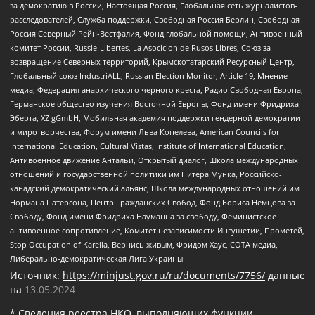
за демократию в России, Настоящая Россия, Глобальная сеть журналистов-
расследователей, Служба поддержки, Свободная Россия Берлин, Свободная
Россия Северный Рейн-Вестфалия, Фонд глобальной помощи, Антивоенный
комитет России, Russie-Libertes, La Asocicion de Rusos Libres, Союз за
возвращение Северных территорий, Крымскотатарский Ресурсный Центр,
Глобальный союз IndustriALL, Russian Election Monitor, Article 19, Мнение
медиа, Федерация анархического черного креста, Радио Свободная Европа,
Германское общество изучения Восточной Европы, Фонд имени Фридриха
Эберта, XZ gGmbH, Мобильная академия поддержки гендерной демократии
и миротворчества, Форум имени Льва Копелева, American Councils for
International Education, Cultural Vistas, Institute of International Education,
Антивоенное движение Антальи, Открытый диалог, Школа международных
отношений и государственной политики им Питера Мунка, Российско-
канадский демократический альянс, Школа международных отношений им
Нормана Патерсона, Центр Гражданских Свобод, Фонд Бориса Немцова за
Свободу, Фонд имени Фридриха Науманна за свободу, Феминистское
антивоенное сопротивление, Комитет независимости Ингушетии, Прометей,
Stop Occupation of Karelia, Вернись живым, Фридом Хаус, СОТА медиа,
Либерально-демократическая Лига Украины
Источник:
https://minjust.gov.ru/ru/documents/7756/
данные
на
13.05.2024
* Сведения реестра НКО, выполняющих функции