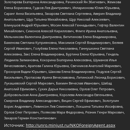
Золотарева Екатерина Александровна, Рачинский Ян Збигневич, Жемкова
Елена Борисовна, Гудков Лев Дмитриевич, Илларионова Юлия Юрьевна,
Саранг Анна Васильевна, Захарова Светлана Сергеевна, Аверин Владимир
Анатольевич, Щур Татьяна Михайловна, Щур Николай Алексеевич,
Блинушов Андрей Юрьевич, Мосин Алексей Геннадьевич, Гефтер Валентин
Михайлович, Симонов Алексей Кириллович, Флиге Ирина Анатольевна,
Мельникова Валентина Дмитриевна, Вититинова Елена Владимировна,
Баженова Светлана Куприяновна, Максимов Сергей Владимирович, Беляев
Сергей Иванович, Голубева Елена Николаевна, Ганнушкина Светлана
Алексеевна, Закс Елена Владимировна, Буртина Елена Юрьевна, Гендель
Людмила Залмановна, Кокорина Екатерина Алексеевна, Шуманов Илья
Вячеславович, Арапова Галина Юрьевна, Свечников Анатолий Мариевич,
Прохоров Вадим Юрьевич, Шахова Елена Владимировна, Подузов Сергей
Васильевич, Протасова Ирина Вячеславовна, Литинский Леонид Борисович,
Лукашевский Сергей Маркович, Бахмин Вячеслав Иванович, Шабад
Анатолий Ефимович, Сухих Дарья Николаевна, Орлов Олег Петрович,
Добровольская Анна Дмитриевна, Королева Александра Евгеньевна,
Смирнов Владимир Александрович, Вицин Сергей Ефимович, Золотухин
Борис Андреевич, Левинсон Лев Семенович, Локшина Татьяна Иосифовна,
Орлов Олег Петрович, Полякова Мара Федоровна, Резник Генри Маркович,
Захаров Герман Константинович
Источник:
http://unro.minjust.ru/NKOForeignAgent.aspx