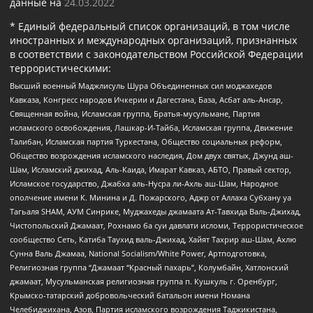
данные на
24.03.2022
* Единый федеральный список организаций, в том числе
иностранных и международных организаций, признанных
в соответствии с законодательством Российской Федерации
террористическими:
Высший военный Маджлисуль Шура Объединенных сил моджахедов
Кавказа, Конгресс народов Ичкерии и Дагестана, База, Асбат аль-Ансар,
Священная война, Исламская группа, Братья-мусульмане, Партия
исламского освобождения, Лашкар-И-Тайба, Исламская группа, Движение
Талибан, Исламская партия Туркестана, Общество социальных реформ,
Общество возрождения исламского наследия, Дом двух святых, Джунд аш-
Шам, Исламский джихад, Аль-Каида, Имарат Кавказ, АБТО, Правый сектор,
Исламское государство, Джабха аль-Нусра ли-Ахль аш-Шам, Народное
ополчение имени К. Минина и Д. Пожарского, Аджр от Аллаха Субхану уа
Тагьаля SHAM, АУМ Синрике, Муджахеды джамаата Ат-Тавхида Валь-Джихад,
Чистопольский Джамаат, Рохнамо ба суи давлати исломи, Террористическое
сообщество Сеть, Катиба Таухид валь-Джихад, Хайят Тахрир аш-Шам, Ахлю
Сунна Валь Джамаа, National Socialism/White Power, Артподготовка,
Религиозная группа “Джамаат “Красный пахарь”, Колумбайн, Хатлонский
джамаат, Мусульманская религиозная группа п. Кушкуль г. Оренбург,
Крымско-татарский добровольческий батальон имени Номана
Челебиджихана, Азов, Партия исламского возрождения Таджикистана,