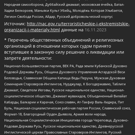
Народная самооборона, Дуббайский джамаат, московская ячейка, Батал-
Хаджи Белхороев, Маньяки Культ Убийц, Молодёжь Которая Улыбается,
Легион Свобода России, Айдар, Русский добровольческий корпус
Источник:
http://nac.gov.ru/terroristicheskie-i-ekstremistskie-
organizacii-i-materialy.html
данные на
16.11.2023
* Перечень общественных объединений и религиозных
организаций в отношении которых судом принято
вступившее в законную силу решение о ликвидации или
запрете деятельности:
Национал-большевистская партия, ВЕК РА, Рада земли Кубанской Духовно
Родовой Державы Русь, Община Духовного Управления Асгардской Веси
Беловодья, Славянская Община Капища Веды Перуна, Мужская Духовная
Семинария Староверов-Инглингов, Нурджулар, К Богодержавию, Таблиги
Джамаат, Свидетели Иеговы, Русское национальное единство, Национал-
социалистическое общество, Джамаат мувахидов, Объединенный Вилайат
Кабарды, Балкарии и Карачая, Союз славян, Ат-Такфир Валь-Хиджра, Пит
Буль, Национал-социалистическая рабочая партия России, Славянский союз,
Формат-18, Благородный Орден Дьявола, Армия воли народа,
Национальная Социалистическая Инициатива города Череповца, Духовно-
Родовая Держава Русь, Русское национальное единство, Древнерусской
Инглистической церкви Православных Староверов-Инглингов, Русский