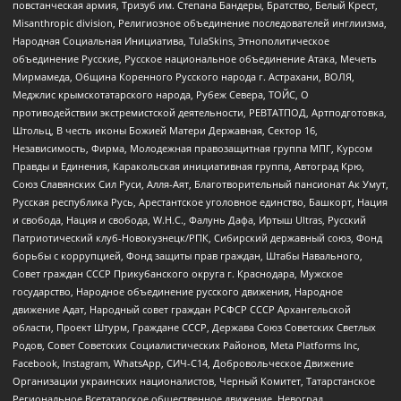
повстанческая армия, Тризуб им. Степана Бандеры, Братство, Белый Крест,
Misanthropic division, Религиозное объединение последователей инглиизма,
Народная Социальная Инициатива, TulaSkins, Этнополитическое
объединение Русские, Русское национальное объединение Атака, Мечеть
Мирмамеда, Община Коренного Русского народа г. Астрахани, ВОЛЯ,
Меджлис крымскотатарского народа, Рубеж Севера, ТОЙС, О
противодействии экстремистской деятельности, РЕВТАТПОД, Артподготовка,
Штольц, В честь иконы Божией Матери Державная, Сектор 16,
Независимость, Фирма, Молодежная правозащитная группа МПГ, Курсом
Правды и Единения, Каракольская инициативная группа, Автоград Крю,
Союз Славянских Сил Руси, Алля-Аят, Благотворительный пансионат Ак Умут,
Русская республика Русь, Арестантское уголовное единство, Башкорт, Нация
и свобода, Нация и свобода, W.H.С., Фалунь Дафа, Иртыш Ultras, Русский
Патриотический клуб-Новокузнецк/РПК, Сибирский державный союз, Фонд
борьбы с коррупцией, Фонд защиты прав граждан, Штабы Навального,
Совет граждан СССР Прикубанского округа г. Краснодара, Мужское
государство, Народное объединение русского движения, Народное
движение Адат, Народный совет граждан РСФСР СССР Архангельской
области, Проект Штурм, Граждане СССР, Держава Союз Советских Светлых
Родов, Совет Советских Социалистических Районов, Meta Platforms Inc,
Facebook, Instagram, WhatsApp, СИЧ-С14, Добровольческое Движение
Организации украинских националистов, Черный Комитет, Татарстанское
Региональное Всетатарское общественное движение, Невоград,