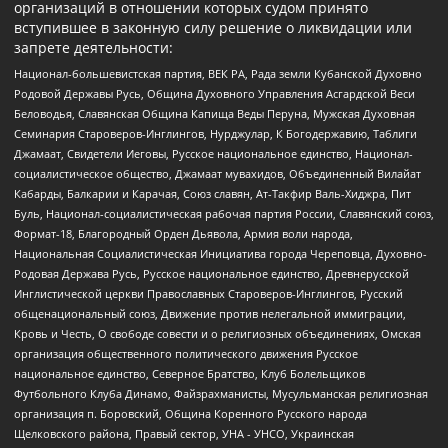
организаций в отношении которых судом принято
вступившее в законную силу решение о ликвидации или
запрете деятельности:
Национал-большевистская партия, ВЕК РА, Рада земли Кубанской Духовно
Родовой Державы Русь, Община Духовного Управления Асгардской Веси
Беловодья, Славянская Община Капища Веды Перуна, Мужская Духовная
Семинария Староверов-Инглингов, Нурджулар, К Богодержавию, Таблиги
Джамаат, Свидетели Иеговы, Русское национальное единство, Национал-
социалистическое общество, Джамаат мувахидов, Объединенный Вилайат
Кабарды, Балкарии и Карачая, Союз славян, Ат-Такфир Валь-Хиджра, Пит
Буль, Национал-социалистическая рабочая партия России, Славянский союз,
Формат-18, Благородный Орден Дьявола, Армия воли народа,
Национальная Социалистическая Инициатива города Череповца, Духовно-
Родовая Держава Русь, Русское национальное единство, Древнерусской
Инглистической церкви Православных Староверов-Инглингов, Русский
общенациональный союз, Движение против нелегальной иммиграции,
Кровь и Честь, О свободе совести и о религиозных объединениях, Омская
организация общественного политического движения Русское
национальное единство, Северное Братство, Клуб Болельщиков
Футбольного Клуба Динамо, Файзрахманисты, Мусульманская религиозная
организация п. Боровский, Община Коренного Русского народа
Щелковского района, Правый сектор, УНА - УНСО, Украинская