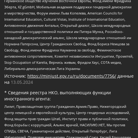
Германское общество изучения Восточной Европы, Фонд имени Фридриха
Эберта, XZ gGmbH, Мобильная академия поддержки гендерной демократии
и миротворчества, Форум имени Льва Копелева, American Councils for
International Education, Cultural Vistas, Institute of International Education,
Антивоенное движение Антальи, Открытый диалог, Школа международных
отношений и государственной политики им Питера Мунка, Российско-
канадский демократический альянс, Школа международных отношений им
Нормана Патерсона, Центр Гражданских Свобод, Фонд Бориса Немцова за
Свободу, Фонд имени Фридриха Науманна за свободу, Феминистское
антивоенное сопротивление, Комитет независимости Ингушетии, Прометей,
Stop Occupation of Karelia, Вернись живым, Фридом Хаус, СОТА медиа,
Либерально-демократическая Лига Украины
Источник:
https://minjust.gov.ru/ru/documents/7756/
данные
на
13.05.2024
* Сведения реестра НКО, выполняющих функции
иностранного агента:
Лилит, Правозащитная группа Гражданин.Армия.Право, Нижегородский
центр немецкой и европейской культуры, Центр гендерных исследований,
Фонд защиты прав граждан Штаб, Институт права и публичной политики,
Фонд борьбы с коррупцией, Альянс врачей, НАСИЛИЮ.НЕТ, Мы против
СПИДа, СВЕЧА, Гуманитарное действие, Открытый Петербург, Лига
Избирателей, Правовая инициатива, Гражданский Союз, Хасдей Ерушалаим,