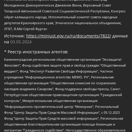
Молодежное Демократическое Движение Весна, Верховный Совет
Татарской Автономной Советской Социалистической Республики, Конгресс
ойрат-калмыцкого народа, Исполнительный комитет совета народных
депутатов Красноярского края, Этническое национальное объединение,
ЛГБТ, Я.МЫ Сергей Фургал
Источник:
https://minjust.gov.ru/ru/documents/7822/
данные
на
03.05.2024
* Реестр иностранных агентов:
Калининградская региональная общественная организация "Экозащита!-Женсовет", Фонд содействия защите прав и свобод граждан "Общественный вердикт", Фонд "Институт Развития Свободы Информации", Частное учреждение "Информационное агентство МЕМО. РУ", Региональная общественная организация "Общественная комиссия по сохранению наследия академика Сахарова", Фонд поддержки свободы прессы, Санкт-Петербургская общественная правозащитная организация "Гражданский контроль", Межрегиональная общественная организация "Информационно-просветительский центр "Мемориал", Региональный Фонд "Центр Защиты Прав Средств Массовой Информации", с 05.12.2023 Фонд "Центр Защиты Прав Средств массовой информации", Региональная общественная благотворительная организация помощи беженцам и мигрантам "Гражданское содействие", Негосударственное образовательное учреждение дополнительного профессионального образования (повышение квалификации) специалистов "АКАДЕМИЯ ПО ПРАВАМ ЧЕЛОВЕКА", Свердловская региональная общественная организация "Сутяжник", Автономная некоммерческая организация "Центр независимых социологических исследований", Союз общественных объединений "Российский исследовательский центр по правам человека", Региональное общественное учреждение научно-информационный центр "МЕМОРИАЛ", Некоммерческая организация "Фонд защиты гласности", Автономная некоммерческая организация "Институт прав человека", Городская общественная организация "Екатеринбургское общество "МЕМОРИАЛ", Городская общественная организация "Рязанское историко-просветительское и правозащитное общество "Мемориал" (Рязанский Мемориал), Челябинский региональный орган общественной самодеятельности – женское общественное объединение "Женщины Евразии", Челябинский региональный орган общественной самодеятельности "Уральская правозащитная группа", Фонд содействия защите здоровья и социальной справедливости имени Андрея Рылькова, Автономная Некоммерческая Организация "Аналитический Центр Юрия Левады", Автономная некоммерческая организация социальной поддержки населения "Проект Апрель", Региональная общественная организация помощи женщинам и детям, находящимся в кризисной ситуации "Информационно-методический центр "Анна", Фонд содействия развитию массовых коммуникаций и правовому просвещению "Так-так-Так", Фонд содействия устойчивому развитию "Серебряная тайга", Свердловский региональный общественный фонд социальных проектов "Новое время", "Idel.Реалии", Кавказ.Реалии, Крым.Реалии, Телеканал Настоящее Время, Татаро-башкирская служба Радио Свобода (Azatliq Radiosi), Радио Свободная Европа/Радио Свобода (PCE/PC), "Сибирь.Реалии", "Фактограф", Благотворительный фонд помощи осужденным и их семьям, Автономная некоммерческая организация "Институт глобализации и социальных движений", Фонд "В защиту прав заключенных", Частное учреждение "Центр поддержки и содействия развитию средств массовой информации", Пензенский региональный общественный благотворительный фонд "Гражданский союз", "Север.Реалии", Некоммерческая организация Фонд "Правовая инициатива", Общество с ограниченной ответственностью "Радио Свободная Европа/Радио Свобода", Чешское информационное агентство "MEDIUM-ORIENT", Красноярская региональная общественная организация "Мы против СПИДа", Камалягин Денис Николаевич, Маркелов Сергей Евгеньевич, Пономарев Лев Александрович, Савицкая Людмила Алексеевна, Автономная некоммерческая организация "Центр по работе с проблемой насилия "НАСИЛИЮ.НЕТ", Межрегиональный профессиональный союз работников здравоохранения "Альянс врачей", Юридическое лицо, зарегистрированное в Латвийской Республике, SIA "Medusa Project" (регистрационный номер 40103797863, дата регистрации 10.06.2014), Некоммерческая организация "Фонд по борьбе с коррупцией", Автономная некоммерческая организация "Институт права и публичной политики", Баданин Роман Сергеевич, Гликин Максим Александрович, Железнова Мария Михайловна, Лукьянова Юлия Сергеевна, Маетная Елизавета Витальевна, Маняхин Петр Борисович, Чуракова Ольга Владимировна, Ярош Юлия Петровна, Юридическое лицо "The Insider SIA", зарегистрированное в Риге, Латвийская Республика (дата регистрации 26.06.2015), являющееся администратором доменного имени интернет-издания "The Insider SIA", https://theins.ru, Постернак Алексей Евгеньевич, Рубин Михаил Аркадьевич, Анин Роман Александрович, Юридическое лицо Istories fonds, зарегистрированное в Латвийской Республике (регистрационный номер 50008295751, дата регистрации 24.02.2020), Великовский Дмитрий Александрович, Долинина Ирина Николаевна, Мароховская Алеся Алексеевна, Шлейнов Роман Юрьевич, Шмагун Олеся Валентиновна, Общество с ограниченной ответственностью "Альтаир 2021", Общество с ограниченной ответственностью "Вега 2021", Общество с ограниченной ответственностью "Главный редактор 2021", Общество с ограниченной ответственностью "Ромашки монолит", Важенков Артем Валерьевич, Ивановская областная общественная организация "Центр гендерных исследований", Гурман Юрий Альбертович, Медиапроект "ОВД-Инфо", Егоров Владимир Владимирович, Жилинский Владимир Александрович, Общество с ограниченной ответственностью "ЗП", Иванова София Юрьевна, Карезина Инна Павловна, Кильтау Екатерина Викторовна, Петров Алексей Викторович, Пискунов Сергей Евгеньевич, Смирнов Сергей Сергеевич, Тихонов Михаил Сергеевич, Общество с ограниченной ответственностью "ЖУРНАЛИСТ-ИНОСТРАННЫЙ АГЕНТ", Арапова Галина Юрьевна, Вольтская Татьяна Анатольевна, Американская компания "Mason G.E.S. Anonymous Foundation" (США), являющаяся владельцем интернет-издания https://mnews.world/, Компания "Stichting Bellingcat", зарегистрированная в Нидерландах (дата регистрации 11.07.2018), Захаров Андрей Вячеславович, Клепиковская Екатерина Дмитриевна, Общество с ограниченной ответственностью "МЕМО", Перл Роман Александрович, Симонов Евгений Алексеевич, Соловьева Елена Анатольевна, Сотников Даниил Владимирович, Сурначева Елизавета Дмитриевна, Автономная некоммерческая организация по защите прав человека и информированию населения "Якутия – Наше Мнение", Общество с ограниченной ответственностью "Москоу диджитал медиа", с 26.01.2023 Общество с ограниченной ответственностью "Чайка Белые сады", Ветошкина Валерия Валерьевна, Заговора Максим Александрович, Межрегиональное общественное движение "Российская ЛГБТ - сеть", Оленичев Максим Владимирович, Павлов Иван Юрьевич, Скворцова Елена Сергеевна, Общество с ограниченной ответственностью "Как бы инагент", Кочетков Игорь Викторович, Общество с ограниченной ответственностью "Честные выборы", Еланчик Олег Александрович, Общество с ограниченной ответственностью "Нобелевский призыв", Гималова Регина Эмилевна, Григорьев Андрей Валерьевич, Григорьева Алина Александровна, Ассоциация по содействию защите прав призывников, альтернативнослужащих и военнослужащих "Правозащитная группа "Гражданин.Армия.Право", Хисамова Регина Фаритовна, Автономная некоммерческая организация по реализации социально-правовых программ "Лилит", Дальневосточное общественное движение "Маяк", Санкт-Петербургская ЛГБТ-инициативная группа "Выход", Инициативная группа ЛГБТ+ "Реверс", Алексеев Андрей Викторович, Бекбулатова Таисия Львовна, Беляев Иван Михайлович, Владыкина Елена Сергеевна, Гельман Марат Александрович, Никульшина Вероника Юрьевна, Толоконникова Надежда Андреевна, Шендерович Виктор Анатольевич, Общество с ограниченной ответственностью "Данное сообщение", Общество с ограниченной ответственностью Издательский дом "Новая глава", Айнбиндер Александра Александровна, Московский комьюнити-центр для ЛГБТ+инициатив, Благотворительный фонд развития филантропии, Deutsche Welle (Германия, Kurt-Schumacher-Strasse 3, 53113 Bonn), Борзунова Мария Михайловна, Воробьев Виктор Викторович, Голубева Анна Львовна, Константинова Алла Михайловна, Малкова Ирина Владимировна, Мурадов Мурад Абдулгалимович, Осетинская Елизавета Николаевна, Понасенков Евгений Николаевич, Ганапольский Матвей Юрьевич, Киселев Евгений Алексеевич, Борухович Ирина Григорьевна, Дремин Иван Тимофеевич, Дубровский Дмитрий Викторович, Красноярская региональная общественная организация поддержки и развития альтернативных образовательных технологий и межкультурных коммуникаций "ИНТЕРРА", Маяковская Екатерина Алексеевна, Фейгин Марк Захарович, Филимонов Андрей Викторович, Дзугкоева Регина Николаевна, Доброхотов Роман Александрович, Дудь Юрий Александрович, Елкин Сергей Владимирович, Кругликов Кирилл Игоревич, Сабунаева Мария Леонидовна, Семенов Алексей Владимирович, Шаинян Карен Багратович, Шульман Екатерина Михайловна, Асафьев Артур Валерьевич, Вахштайн Виктор Семенович, Венедиктов Алексей Алексеевич, Лушникова Екатерина Евгеньевна, Волков Леонид Михайлович, Невзоров Александр Глебович, Пархоменко Сергей Борисович, Сироткин Ярослав Николаевич, Кара-Мурза Владимир Владимирович, Баранова Наталья Владимировна, Гозман Леонид Яковлевич, Кагарлицкий Борис Юльевич, Климарев Михаил Валерьевич, Милов Владимир Станиславович, Автономная некоммерческая организация Краснодарский центр современного искусства "Типография", Моргенштерн Алишер Тагирович, Соболь Любовь Эдуардовна, Общество с ограниченной ответственностью "ЛИЗА НОРМ", Каспаров Гарри Кимович, Ходорковский Михаил Борисович, Общество с ограниченной ответственностью "Апрельские тезисы", Данилович Ирина Брониславовна, Кашин Олег Владимирович, Петров Николай Владимирович, Пивоваров Алексей Владимирович, Соколов Михаил Владимирович, Цветкова Юлия Владимировна, Чичваркин Евгений Александрович, Комитет против пыток/Команда против пыток, Общество с ограниченной ответственностью "Первый научный", Общество с ограниченной ответственностью "Вертолет и ко", Белоцерковская Вероника Борисовна, Кац Максим Евгеньевич, Лазарева Татьяна Юрьевна, Шаведдинов Руслан Табризович, Яшин Илья Валерьевич, Общество с ограниченной ответственностью "Иноагент ААВ", Алешковский Дмитрий Петрович, Альбац Евгения Марковна, Быков Дмитрий Львович, Галямина Юлия Евгеньевна, Лойко Сергей Леонидович, Мартынов Кирилл Константинович, Медведев Сергей Александрович, Крашенинников Федор Геннадиевич, Гордеева Катерина Вл