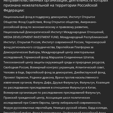
неправительственных организаций, деятельность которых
признана нежелательной на территории Российской
Федерации:
Национальный фонд в поддержку демократии, Институт Открытое
Общество Фонд Содействия, Фонд Открытое общество, Американо-
российский фонд по экономическому и правовому развитию,
Национальный Демократический Институт Международных Отношений,
MEDIA DEVELOPMENT INVESTMENT FUND, Международный Республиканский
Институт, Открытая Россия, Институт современной России, Черноморский
фонд регионального сотрудничества, Европейская Платформа за
Демократические Выборы, Международный центр электоральных
исследований, Германский фонд Маршалла Соединенных Штатов,
Тихоокеанский центр защиты окружающей среды и природных ресурсов,
Свободная Россия, Всемирный конгресс украинцев, Атлантический совет,
Человек в беде, Европейский фонд за демократию, Джеймстаунский фонд,
Прожект Хармони, Родники дракона, Врачи против насильственного
извлечения органов, Фалунь Дафа, Друзья Фалуньгун, Фалуньгун, Коалиция
по расследованию преследования в отношении Фалуньгун в Китае,
Всемирная организация по расследованию преследований Фалуньгун,
Пражский гражданский центр, Ассоциация школ политических
исследований при Совете Европы, Центр либеральной современности,
Форум русскоязычных европейцев, Немецко-русский обмен, Бард колледж,
Европейский выбор, Фонд Ходорковского, Оксфордский российский фонд,