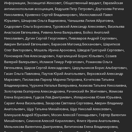
Информации, Экозащита!-Женсовет, Общественный вердикт, Евразийская
антимонопольная ассоциация, Бедушев Петр Петрович, Дзугкоева Регина
Николаевна, Кривенко Сергей Владимирович, Милославский Павел
Юрьевич, Шнырова Ольга Вадимовна, Чанышева Лилия Айратовна,
Сидорович Ольга Борисовна, Туровский Александр Алексеевич, Васильева
Анастасия Евгеньевна, Ривина Анна Валерьевна, Бойко Анатолий
Николаевич, Дугин Сергей Георгиевич, Пивоваров Андрей Сергеевич,
Аверин Виталий Евгеньевич, Барахоев Магомед Бекханович, Шарипков
Олег Викторович, Мошель Ирина Ароновна, Шведов Григорий Сергеевич,
Пономарев Лев Александрович, Каргалицкий Борис Юльевич, Созаев
Валерий Валерьевич, Исламов Тимур Рифгатович, Романова Ольга
Евгеньевна, Щаров Сергей Алексадрович, Цирульников Борис Альбертович,
Гасан Ольга Павловна, Паутов Юрий Анатольевич, Верховский Александр
Маркович, Пислакова-Паркер Марина Петровна, Кочеткова Татьяна
Владимировна, Чуркина Наталья Валерьевна, Акимова Татьяна Николаевна,
Золотарева Екатерина Александровна, Рачинский Ян Збигневич, Жемкова
Елена Борисовна, Гудков Лев Дмитриевич, Илларионова Юлия Юрьевна,
Саранг Анна Васильевна, Захарова Светлана Сергеевна, Аверин Владимир
Анатольевич, Щур Татьяна Михайловна, Щур Николай Алексеевич,
Блинушов Андрей Юрьевич, Мосин Алексей Геннадьевич, Гефтер Валентин
Михайлович, Симонов Алексей Кириллович, Флиге Ирина Анатольевна,
Мельникова Валентина Дмитриевна, Вититинова Елена Владимировна,