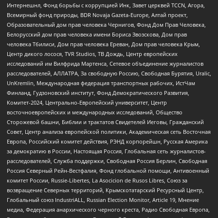
Интернешнл, Фонд борьбы с коррупцией Инк, Завет церквей TCCN, Агора,
Всемирный фонд природы, BDR Novaja Gazeta-Europe, Алтай проект,
Образовательный дом прав человека Чернигов, Фонд Дом Прав Человека,
Белорусский дом прав человека имени Бориса Звозскова, Дом прав
человека Тбилиси, Дом прав человека Ереван, Дом прав человека Крым,
Центр дикого лосося, TVR Studios, ТВ Дождь, Центр европейских
исследований им Вилфрида Мартенса, Сетевое объединение журналистов
расследователей, АЛЛАТРА, За свободную Россию, Свободная Бурятия, Uralic,
UnKremlin, Международная федерация транспортных рабочих, ИстЧам
Финланд, Гудзоновский институт, Фонд Демократического Развития,
Комитет-2024, Центрально-Европейский университет, Центр
восточноевропейских и международных исследований, Общество
Сторожевой башни, Библии и трактатов Свидетелей Иеговы, Гражданский
Совет, Центр анализа европейской политики, Академическая сеть Восточная
Европа, Российский комитет действия, РЭНД корпорейшн, Русская Америка
за демократию в России, Настоящая Россия, Глобальная сеть журналистов-
расследователей, Служба поддержки, Свободная Россия Берлин, Свободная
Россия Северный Рейн-Вестфалия, Фонд глобальной помощи, Антивоенный
комитет России, Russie-Libertes, La Asocicion de Rusos Libres, Союз за
возвращение Северных территорий, Крымскотатарский Ресурсный Центр,
Глобальный союз IndustriALL, Russian Election Monitor, Article 19, Мнение
медиа, Федерация анархического черного креста, Радио Свободная Европа,