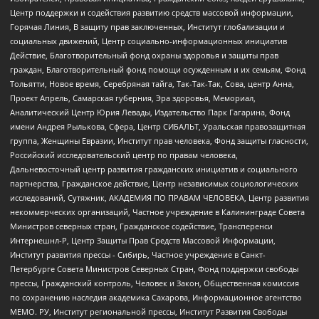
Центр поддержки и содействия развитию средств массовой информации,
Горячая Линия, В защиту прав заключенных, Институт глобализации и
социальных движений, Центр социально-информационных инициатив
Действие, Благотворительный фонд охраны здоровья и защиты прав
граждан, Благотворительный фонд помощи осужденным и их семьям, Фонд
Тольятти, Новое время, Серебряная тайга, Так-Так-Так, Сова, центр Анна,
Проект Апрель, Самарская губерния, Эра здоровья, Мемориал,
Аналитический Центр Юрия Левады, Издательство Парк Гагарина, Фонд
имени Андрея Рылькова, Сфера, Центр СИБАЛЬТ, Уральская правозащитная
группа, Женщины Евразии, Институт прав человека, Фонд защиты гласности,
Российский исследовательский центр по правам человека,
Дальневосточный центр развития гражданских инициатив и социального
партнерства, Гражданское действие, Центр независимых социологических
исследований, Сутяжник, АКАДЕМИЯ ПО ПРАВАМ ЧЕЛОВЕКА, Центр развития
некоммерческих организаций, Частное учреждение в Калининграде Совета
Министров северных стран, Гражданское содействие, Трансперенси
Интернешнл-Р, Центр Защиты Прав Средств Массовой Информации,
Институт развития прессы - Сибирь, Частное учреждение в Санкт-
Петербурге Совета Министров Северных Стран, Фонд поддержки свободы
прессы, Гражданский контроль, Человек и Закон, Общественная комиссия
по сохранению наследия академика Сахарова, Информационное агентство
МЕМО. РУ, Институт региональной прессы, Институт Развития Свободы