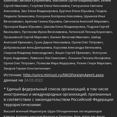
Баженова Светлана Куприяновна, Максимов Сергей Владимирович, Беляев
Сергей Иванович, Голубева Елена Николаевна, Ганнушкина Светлана
Алексеевна, Закс Елена Владимировна, Буртина Елена Юрьевна, Гендель
Людмила Залмановна, Кокорина Екатерина Алексеевна, Шуманов Илья
Вячеславович, Арапова Галина Юрьевна, Свечников Анатолий Мариевич,
Прохоров Вадим Юрьевич, Шахова Елена Владимировна, Подузов Сергей
Васильевич, Протасова Ирина Вячеславовна, Литинский Леонид Борисович,
Лукашевский Сергей Маркович, Бахмин Вячеслав Иванович, Шабад
Анатолий Ефимович, Сухих Дарья Николаевна, Орлов Олег Петрович,
Добровольская Анна Дмитриевна, Королева Александра Евгеньевна,
Смирнов Владимир Александрович, Вицин Сергей Ефимович, Золотухин
Борис Андреевич, Левинсон Лев Семенович, Локшина Татьяна Иосифовна,
Орлов Олег Петрович, Полякова Мара Федоровна, Резник Генри Маркович,
Захаров Герман Константинович
Источник:
http://unro.minjust.ru/NKOForeignAgent.aspx
данные на
24.03.2022
* Единый федеральный список организаций, в том числе
иностранных и международных организаций, признанных
в соответствии с законодательством Российской Федерации
террористическими:
Высший военный Маджлисуль Шура Объединенных сил моджахедов
Кавказа, Конгресс народов Ичкерии и Дагестана, База, Асбат аль-Ансар,