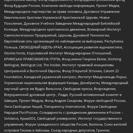
Фонд Будущее России, Компания свободы информации, Проект Медиа,
Международное партнерство за права человека, Духовное Управление
Евангельских Христиан Украинской Христианской Церкви, Новое
Поколение, Духовное Учебное Заведение Международный Библейский
Колледж, Международное христианское движение, Всемирный Институт
Саентологических Предприятий, Церковь Духовной Технологии,
Европейская сеть организаций по наблюдению за выборами, Республика
Польша, СВОБОДНЫЙ ИДЕЛЬ-УРАЛ, Ассоциация развития журналистики,
IStories fonds, Королевский Институт Международных Отношений,
КРИМСЬКА ПРАВОЗАХИСНА ГРУПА, Фонд имени Генриха Бёлля, Stichting
Bellingcat, Bellingcat Ltd, The Insider, Институт правовой инициативы
Центральной и Восточной Европы, Фонд Открытой Эстонии, Calvert 22
Foundation, Канадский украинский конгресс, Институт Макдональда-Лорье,
Украинская национальная федерация Канады, Декабристы, Международный
научный центр им Вудро Вильсона, Свободная пресса, Возрождение,
Всеукраинский духовный центр , Риддл, Русский антивоенный комитет в
Швеции, Проект Медуза, Фонд Андрея Сахарова, Форум свободной России,
Лига Свободных Наций, Transparеncy International, Форум Свободных
Народов ПостРоссии, Солидарность с гражданским движением в России –
Solidarus, КрымSOS, Свободный университет, Институт государственного
управления, Форум гражданского общества Россия, Беллона, Союз жителей
островов Тисима и Хабомаи, Съезд народных депутатов, Гринпис