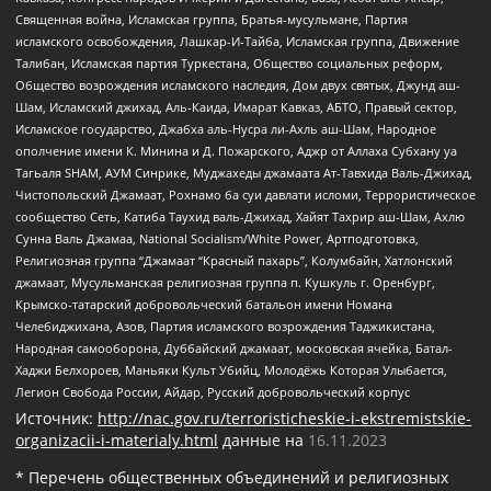
Священная война, Исламская группа, Братья-мусульмане, Партия
исламского освобождения, Лашкар-И-Тайба, Исламская группа, Движение
Талибан, Исламская партия Туркестана, Общество социальных реформ,
Общество возрождения исламского наследия, Дом двух святых, Джунд аш-
Шам, Исламский джихад, Аль-Каида, Имарат Кавказ, АБТО, Правый сектор,
Исламское государство, Джабха аль-Нусра ли-Ахль аш-Шам, Народное
ополчение имени К. Минина и Д. Пожарского, Аджр от Аллаха Субхану уа
Тагьаля SHAM, АУМ Синрике, Муджахеды джамаата Ат-Тавхида Валь-Джихад,
Чистопольский Джамаат, Рохнамо ба суи давлати исломи, Террористическое
сообщество Сеть, Катиба Таухид валь-Джихад, Хайят Тахрир аш-Шам, Ахлю
Сунна Валь Джамаа, National Socialism/White Power, Артподготовка,
Религиозная группа “Джамаат “Красный пахарь”, Колумбайн, Хатлонский
джамаат, Мусульманская религиозная группа п. Кушкуль г. Оренбург,
Крымско-татарский добровольческий батальон имени Номана
Челебиджихана, Азов, Партия исламского возрождения Таджикистана,
Народная самооборона, Дуббайский джамаат, московская ячейка, Батал-
Хаджи Белхороев, Маньяки Культ Убийц, Молодёжь Которая Улыбается,
Легион Свобода России, Айдар, Русский добровольческий корпус
Источник:
http://nac.gov.ru/terroristicheskie-i-ekstremistskie-
organizacii-i-materialy.html
данные на
16.11.2023
* Перечень общественных объединений и религиозных