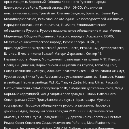
организация п. Боровский, Община Коренного Русского народа
Щелковского района, Правый сектор, УНА - УНСО, Украинская
повстанческая армия, Тризуб им. Степана Бандеры, Братство, Белый Крест,
Misanthropic division, Религиозное объединение последователей инглиизма,
Народная Социальная Инициатива, TulaSkins, Этнополитическое
объединение Русские, Русское национальное объединение Атака, Мечеть
Мирмамеда, Община Коренного Русского народа г. Астрахани, ВОЛЯ,
Меджлис крымскотатарского народа, Рубеж Севера, ТОЙС, О
противодействии экстремистской деятельности, РЕВТАТПОД, Артподготовка,
Штольц, В честь иконы Божией Матери Державная, Сектор 16,
Независимость, Фирма, Молодежная правозащитная группа МПГ, Курсом
Правды и Единения, Каракольская инициативная группа, Автоград Крю,
Союз Славянских Сил Руси, Алля-Аят, Благотворительный пансионат Ак Умут,
Русская республика Русь, Арестантское уголовное единство, Башкорт, Нация
и свобода, Нация и свобода, W.H.С., Фалунь Дафа, Иртыш Ultras, Русский
Патриотический клуб-Новокузнецк/РПК, Сибирский державный союз, Фонд
борьбы с коррупцией, Фонд защиты прав граждан, Штабы Навального,
Совет граждан СССР Прикубанского округа г. Краснодара, Мужское
государство, Народное объединение русского движения, Народное
движение Адат, Народный совет граждан РСФСР СССР Архангельской
области, Проект Штурм, Граждане СССР, Держава Союз Советских Светлых
Родов, Совет Советских Социалистических Районов, Meta Platforms Inc,
Facebook, Instagram, WhatsApp, СИЧ-С14, Добровольческое Движение