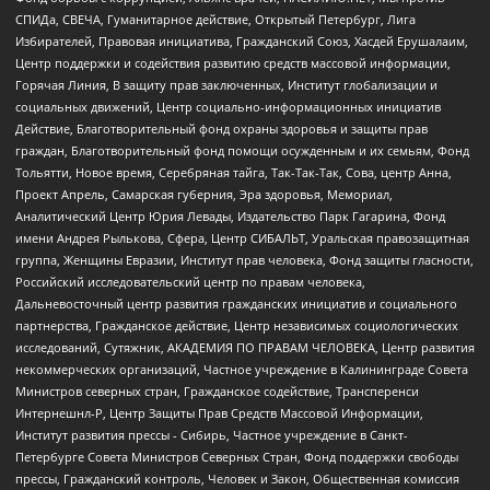
СПИДа, СВЕЧА, Гуманитарное действие, Открытый Петербург, Лига
Избирателей, Правовая инициатива, Гражданский Союз, Хасдей Ерушалаим,
Центр поддержки и содействия развитию средств массовой информации,
Горячая Линия, В защиту прав заключенных, Институт глобализации и
социальных движений, Центр социально-информационных инициатив
Действие, Благотворительный фонд охраны здоровья и защиты прав
граждан, Благотворительный фонд помощи осужденным и их семьям, Фонд
Тольятти, Новое время, Серебряная тайга, Так-Так-Так, Сова, центр Анна,
Проект Апрель, Самарская губерния, Эра здоровья, Мемориал,
Аналитический Центр Юрия Левады, Издательство Парк Гагарина, Фонд
имени Андрея Рылькова, Сфера, Центр СИБАЛЬТ, Уральская правозащитная
группа, Женщины Евразии, Институт прав человека, Фонд защиты гласности,
Российский исследовательский центр по правам человека,
Дальневосточный центр развития гражданских инициатив и социального
партнерства, Гражданское действие, Центр независимых социологических
исследований, Сутяжник, АКАДЕМИЯ ПО ПРАВАМ ЧЕЛОВЕКА, Центр развития
некоммерческих организаций, Частное учреждение в Калининграде Совета
Министров северных стран, Гражданское содействие, Трансперенси
Интернешнл-Р, Центр Защиты Прав Средств Массовой Информации,
Институт развития прессы - Сибирь, Частное учреждение в Санкт-
Петербурге Совета Министров Северных Стран, Фонд поддержки свободы
прессы, Гражданский контроль, Человек и Закон, Общественная комиссия