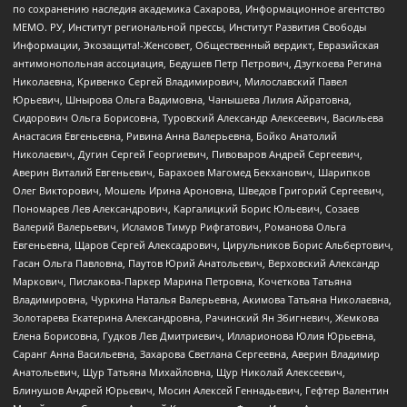
по сохранению наследия академика Сахарова, Информационное агентство
МЕМО. РУ, Институт региональной прессы, Институт Развития Свободы
Информации, Экозащита!-Женсовет, Общественный вердикт, Евразийская
антимонопольная ассоциация, Бедушев Петр Петрович, Дзугкоева Регина
Николаевна, Кривенко Сергей Владимирович, Милославский Павел
Юрьевич, Шнырова Ольга Вадимовна, Чанышева Лилия Айратовна,
Сидорович Ольга Борисовна, Туровский Александр Алексеевич, Васильева
Анастасия Евгеньевна, Ривина Анна Валерьевна, Бойко Анатолий
Николаевич, Дугин Сергей Георгиевич, Пивоваров Андрей Сергеевич,
Аверин Виталий Евгеньевич, Барахоев Магомед Бекханович, Шарипков
Олег Викторович, Мошель Ирина Ароновна, Шведов Григорий Сергеевич,
Пономарев Лев Александрович, Каргалицкий Борис Юльевич, Созаев
Валерий Валерьевич, Исламов Тимур Рифгатович, Романова Ольга
Евгеньевна, Щаров Сергей Алексадрович, Цирульников Борис Альбертович,
Гасан Ольга Павловна, Паутов Юрий Анатольевич, Верховский Александр
Маркович, Пислакова-Паркер Марина Петровна, Кочеткова Татьяна
Владимировна, Чуркина Наталья Валерьевна, Акимова Татьяна Николаевна,
Золотарева Екатерина Александровна, Рачинский Ян Збигневич, Жемкова
Елена Борисовна, Гудков Лев Дмитриевич, Илларионова Юлия Юрьевна,
Саранг Анна Васильевна, Захарова Светлана Сергеевна, Аверин Владимир
Анатольевич, Щур Татьяна Михайловна, Щур Николай Алексеевич,
Блинушов Андрей Юрьевич, Мосин Алексей Геннадьевич, Гефтер Валентин