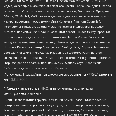
Глобальный союз IndustriALL, Russian Election Monitor, Article 19, Мнение
медиа, Федерация анархического черного креста, Радио Свободная Европа,
Германское общество изучения Восточной Европы, Фонд имени Фридриха
Эберта, XZ gGmbH, Мобильная академия поддержки гендерной демократии
и миротворчества, Форум имени Льва Копелева, American Councils for
International Education, Cultural Vistas, Institute of International Education,
Антивоенное движение Антальи, Открытый диалог, Школа международных
отношений и государственной политики им Питера Мунка, Российско-
канадский демократический альянс, Школа международных отношений им
Нормана Патерсона, Центр Гражданских Свобод, Фонд Бориса Немцова за
Свободу, Фонд имени Фридриха Науманна за свободу, Феминистское
антивоенное сопротивление, Комитет независимости Ингушетии, Прометей,
Stop Occupation of Karelia, Вернись живым, Фридом Хаус, СОТА медиа,
Либерально-демократическая Лига Украины
Источник:
https://minjust.gov.ru/ru/documents/7756/
данные
на
13.05.2024
* Сведения реестра НКО, выполняющих функции
иностранного агента:
Лилит, Правозащитная группа Гражданин.Армия.Право, Нижегородский
центр немецкой и европейской культуры, Центр гендерных исследований,
Фонд защиты прав граждан Штаб, Институт права и публичной политики,
Фонд борьбы с коррупцией, Альянс врачей, НАСИЛИЮ.НЕТ, Мы против