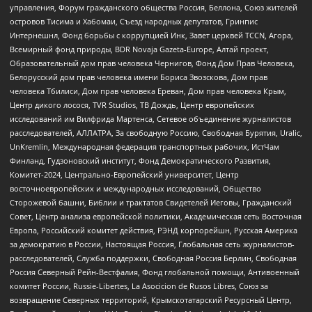
управления, Форум гражданского общества Россия, Беллона, Союз жителей
островов Тисима и Хабомаи, Съезд народных депутатов, Гринпис
Интернешнл, Фонд борьбы с коррупцией Инк, Завет церквей TCCN, Агора,
Всемирный фонд природы, BDR Novaja Gazeta-Europe, Алтай проект,
Образовательный дом прав человека Чернигов, Фонд Дом Прав Человека,
Белорусский дом прав человека имени Бориса Звозскова, Дом прав
человека Тбилиси, Дом прав человека Ереван, Дом прав человека Крым,
Центр дикого лосося, TVR Studios, ТВ Дождь, Центр европейских
исследований им Вилфрида Мартенса, Сетевое объединение журналистов
расследователей, АЛЛАТРА, За свободную Россию, Свободная Бурятия, Uralic,
UnKremlin, Международная федерация транспортных рабочих, ИстЧам
Финланд, Гудзоновский институт, Фонд Демократического Развития,
Комитет-2024, Центрально-Европейский университет, Центр
восточноевропейских и международных исследований, Общество
Сторожевой башни, Библии и трактатов Свидетелей Иеговы, Гражданский
Совет, Центр анализа европейской политики, Академическая сеть Восточная
Европа, Российский комитет действия, РЭНД корпорейшн, Русская Америка
за демократию в России, Настоящая Россия, Глобальная сеть журналистов-
расследователей, Служба поддержки, Свободная Россия Берлин, Свободная
Россия Северный Рейн-Вестфалия, Фонд глобальной помощи, Антивоенный
комитет России, Russie-Libertes, La Asocicion de Rusos Libres, Союз за
возвращение Северных территорий, Крымскотатарский Ресурсный Центр,