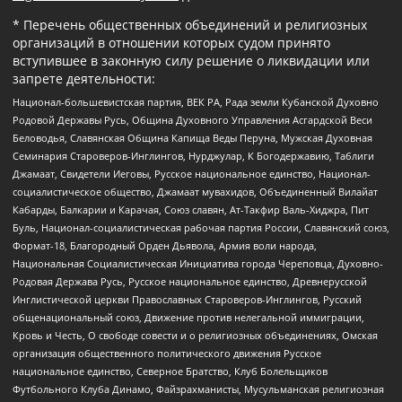
* Перечень общественных объединений и религиозных
организаций в отношении которых судом принято
вступившее в законную силу решение о ликвидации или
запрете деятельности:
Национал-большевистская партия, ВЕК РА, Рада земли Кубанской Духовно
Родовой Державы Русь, Община Духовного Управления Асгардской Веси
Беловодья, Славянская Община Капища Веды Перуна, Мужская Духовная
Семинария Староверов-Инглингов, Нурджулар, К Богодержавию, Таблиги
Джамаат, Свидетели Иеговы, Русское национальное единство, Национал-
социалистическое общество, Джамаат мувахидов, Объединенный Вилайат
Кабарды, Балкарии и Карачая, Союз славян, Ат-Такфир Валь-Хиджра, Пит
Буль, Национал-социалистическая рабочая партия России, Славянский союз,
Формат-18, Благородный Орден Дьявола, Армия воли народа,
Национальная Социалистическая Инициатива города Череповца, Духовно-
Родовая Держава Русь, Русское национальное единство, Древнерусской
Инглистической церкви Православных Староверов-Инглингов, Русский
общенациональный союз, Движение против нелегальной иммиграции,
Кровь и Честь, О свободе совести и о религиозных объединениях, Омская
организация общественного политического движения Русское
национальное единство, Северное Братство, Клуб Болельщиков
Футбольного Клуба Динамо, Файзрахманисты, Мусульманская религиозная