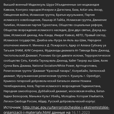
Высший военный Маджлисуль Шура Объединенных сил моджахедов
Кавказа, Конгресс народов Ичкерии и Дагестана, База, Асбат аль-Ансар,
Священная война, Исламская группа, Братья-мусульмане, Партия
исламского освобождения, Лашкар-И-Тайба, Исламская группа, Движение
Талибан, Исламская партия Туркестана, Общество социальных реформ,
Общество возрождения исламского наследия, Дом двух святых, Джунд аш-
Шам, Исламский джихад, Аль-Каида, Имарат Кавказ, АБТО, Правый сектор,
Исламское государство, Джабха аль-Нусра ли-Ахль аш-Шам, Народное
ополчение имени К. Минина и Д. Пожарского, Аджр от Аллаха Субхану уа
Тагьаля SHAM, АУМ Синрике, Муджахеды джамаата Ат-Тавхида Валь-Джихад,
Чистопольский Джамаат, Рохнамо ба суи давлати исломи, Террористическое
сообщество Сеть, Катиба Таухид валь-Джихад, Хайят Тахрир аш-Шам, Ахлю
Сунна Валь Джамаа, National Socialism/White Power, Артподготовка,
Религиозная группа “Джамаат “Красный пахарь”, Колумбайн, Хатлонский
джамаат, Мусульманская религиозная группа п. Кушкуль г. Оренбург,
Крымско-татарский добровольческий батальон имени Номана
Челебиджихана, Азов, Партия исламского возрождения Таджикистана,
Народная самооборона, Дуббайский джамаат, московская ячейка, Батал-
Хаджи Белхороев, Маньяки Культ Убийц, Молодёжь Которая Улыбается,
Легион Свобода России, Айдар, Русский добровольческий корпус
Источник:
http://nac.gov.ru/terroristicheskie-i-ekstremistskie-
organizacii-i-materialy.html
данные на
16.11.2023