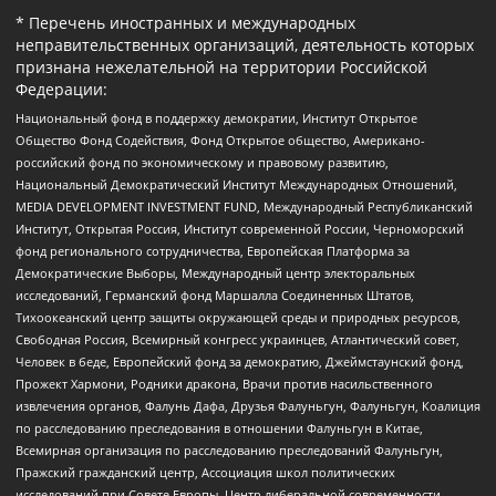
* Перечень иностранных и международных
неправительственных организаций, деятельность которых
признана нежелательной на территории Российской
Федерации:
Национальный фонд в поддержку демократии, Институт Открытое
Общество Фонд Содействия, Фонд Открытое общество, Американо-
российский фонд по экономическому и правовому развитию,
Национальный Демократический Институт Международных Отношений,
MEDIA DEVELOPMENT INVESTMENT FUND, Международный Республиканский
Институт, Открытая Россия, Институт современной России, Черноморский
фонд регионального сотрудничества, Европейская Платформа за
Демократические Выборы, Международный центр электоральных
исследований, Германский фонд Маршалла Соединенных Штатов,
Тихоокеанский центр защиты окружающей среды и природных ресурсов,
Свободная Россия, Всемирный конгресс украинцев, Атлантический совет,
Человек в беде, Европейский фонд за демократию, Джеймстаунский фонд,
Прожект Хармони, Родники дракона, Врачи против насильственного
извлечения органов, Фалунь Дафа, Друзья Фалуньгун, Фалуньгун, Коалиция
по расследованию преследования в отношении Фалуньгун в Китае,
Всемирная организация по расследованию преследований Фалуньгун,
Пражский гражданский центр, Ассоциация школ политических
исследований при Совете Европы, Центр либеральной современности,