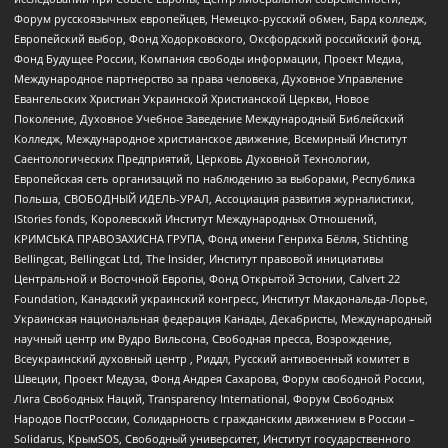
Форум русскоязычных европейцев, Немецко-русский обмен, Бард колледж,
Европейский выбор, Фонд Ходорковского, Оксфордский российский фонд,
Фонд Будущее России, Компания свободы информации, Проект Медиа,
Международное партнерство за права человека, Духовное Управление
Евангельских Христиан Украинской Христианской Церкви, Новое
Поколение, Духовное Учебное Заведение Международный Библейский
Колледж, Международное христианское движение, Всемирный Институт
Саентологических Предприятий, Церковь Духовной Технологии,
Европейская сеть организаций по наблюдению за выборами, Республика
Польша, СВОБОДНЫЙ ИДЕЛЬ-УРАЛ, Ассоциация развития журналистики,
IStories fonds, Королевский Институт Международных Отношений,
КРИМСЬКА ПРАВОЗАХИСНА ГРУПА, Фонд имени Генриха Бёлля, Stichting
Bellingcat, Bellingcat Ltd, The Insider, Институт правовой инициативы
Центральной и Восточной Европы, Фонд Открытой Эстонии, Calvert 22
Foundation, Канадский украинский конгресс, Институт Макдональда-Лорье,
Украинская национальная федерация Канады, Декабристы, Международный
научный центр им Вудро Вильсона, Свободная пресса, Возрождение,
Всеукраинский духовный центр , Риддл, Русский антивоенный комитет в
Швеции, Проект Медуза, Фонд Андрея Сахарова, Форум свободной России,
Лига Свободных Наций, Transparеncy International, Форум Свободных
Народов ПостРоссии, Солидарность с гражданским движением в России –
Solidarus, КрымSOS, Свободный университет, Институт государственного