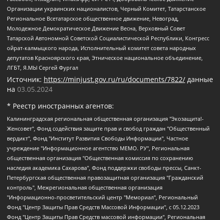
Организации украинских националистов, Черный Комитет, Татарстанское
Региональное Всетатарское общественное движение, Невоград,
Молодежное Демократическое Движение Весна, Верховный Совет
Татарской Автономной Советской Социалистической Республики, Конгресс
ойрат-калмыцкого народа, Исполнительный комитет совета народных
депутатов Красноярского края, Этническое национальное объединение,
ЛГБТ, Я.МЫ Сергей Фургал
Источник:
https://minjust.gov.ru/ru/documents/7822/
данные
на
03.05.2024
* Реестр иностранных агентов:
Калининградская региональная общественная организация "Экозащита!-Женсовет", Фонд содействия защите прав и свобод граждан "Общественный вердикт", Фонд "Институт Развития Свободы Информации", Частное учреждение "Информационное агентство МЕМО. РУ", Региональная общественная организация "Общественная комиссия по сохранению наследия академика Сахарова", Фонд поддержки свободы прессы, Санкт-Петербургская общественная правозащитная организация "Гражданский контроль", Межрегиональная общественная организация "Информационно-просветительский центр "Мемориал", Региональный Фонд "Центр Защиты Прав Средств Массовой Информации", с 05.12.2023 Фонд "Центр Защиты Прав Средств массовой информации", Региональная общественная благотворительная организация помощи беженцам и мигрантам "Гражданское содействие", Негосударственное образовательное учреждение дополнительного профессионального образования (повышение квалификации) специалистов "АКАДЕМИЯ ПО ПРАВАМ ЧЕЛОВЕКА", Свердловская региональная общественная организация "Сутяжник", Автономная некоммерческая организация "Центр независимых социологических исследований", Союз общественных объединений "Российский исследовательский центр по правам человека", Региональное общественное учреждение научно-информационный центр "МЕМОРИАЛ", Некоммерческая организация "Фонд защиты гласности", Автономная некоммерческая организация "Институт прав человека", Городская общественная организация "Екатеринбургское общество "МЕМОРИАЛ", Городская общественная организация "Рязанское историко-просветительское и правозащитное общество "Мемориал" (Рязанский Мемориал), Челябинский региональный орган общественной самодеятельности – женское общественное объединение "Женщины Евразии", Челябинский региональный орган общественной самодеятельности "Уральская правозащитная группа", Фонд содействия защите здоровья и социальной справедливости имени Андрея Рылькова, Автономная Некоммерческая Организация "Аналитический Центр Юрия Левады", Автономная некоммерческая организация социальной поддержки населения "Проект Апрель", Региональная общественная организация помощи женщинам и детям, находящимся в кризисной ситуации "Информационно-методический центр "Анна", Фонд содействия развитию массовых коммуникаций и правовому просвещению "Так-так-Так", Фонд содействия устойчивому развитию "Серебряная тайга", Свердловский региональный общественный фонд социальных проектов "Новое время", "Idel.Реалии", Кавказ.Реалии, Крым.Реалии, Телеканал Настоящее Время, Татаро-башкирская служба Радио Свобода (Azatliq Radiosi), Радио Свободная Европа/Радио Свобода (PCE/PC), "Сибирь.Реалии", "Фактограф", Благотворительный фонд помощи осужденным и их семьям, Автономная некоммерческая организация "Институт глобализации и социальных движений", Фонд "В защиту прав заключенных", Частное учреждение "Центр поддержки и содействия развитию средств массовой информации", Пензенский региональный общественный благотворительный фонд "Гражданский союз", "Север.Реалии", Некоммерческая организация Фонд "Правовая инициатива", Общество с ограниченной ответственностью "Радио Свободная Европа/Радио Свобода", Чешское информационное агентство "MEDIUM-ORIENT", Красноярская региональная общественная организация "Мы против СПИДа", Камалягин Денис Николаевич, Маркелов Сергей Евгеньевич, Пономарев Лев Александрович, Савицкая Людмила Алексеевна, Автономная некоммерческая организация "Центр по работе с проблемой насилия "НАСИЛИЮ.НЕТ", Межрегиональный профессиональный союз работников здравоохранения "Альянс врачей", Юридическое лицо, зарегистрированное в Латвийской Республике, SIA "Medusa Project" (регистрационный номер 40103797863, дата регистрации 10.06.2014), Некоммерческая организация "Фонд по борьбе с коррупцией", Автономная некоммерческая организация "Институт права и публичной политики", Баданин Роман Сергеевич, Гликин Максим Александрович, Железнова Мария Михайловна, Лукьянова Юлия Сергеевна, Маетная Елизавета Витальевна, Маняхин Петр Борисович, Чуракова Ольга Владимировна, Ярош Юлия Петровна, Юридическое лицо "The Insider SIA", зарегистрированное в Риге, Латвийская Республика (дата регистрации 26.06.2015), являющееся администратором доменного имени интернет-издания "The Insider SIA", https://theins.ru, Постернак Алексей Евгеньевич, Рубин Михаил Аркадьевич, Анин Роман Александрович, Юридическое лицо Istories fonds, зарегистрированное в Латвийской Республике (регистрационный номер 50008295751, дата регистрации 24.02.2020), Великовский Дмитрий Александрович, Долинина Ирина Николаевна, Мароховская Алеся Алексеевна, Шлейнов Роман Юрьевич, Шмагун Олеся Валентиновна, Общество с ограниченной ответственностью "Альтаир 2021", Общество с ограниченной ответственностью "Вега 2021", Общество с ограниченной ответственностью "Главный редактор 2021", Общество с ограниченной ответственностью "Ромашки монолит", Важенков Артем Валерьевич, Ивановская областная общественная организация "Центр гендерных исследований", Гурман Юрий Альбертович, Медиапроект "ОВД-Инфо", Егоров Владимир Владимирович, Жилинский Владимир Александрович, Общество с ограниченной ответственностью "ЗП", Иванова София Юрьевна, Карезина Инна Павловна, Кильтау Екатерина Викторовна, Петров Алексей Викторович, Пискунов Сергей Евгеньевич, Смирнов Сергей Сергеевич, Тихонов Михаил Сергеевич, Общество с ограниченной ответственностью "ЖУРНАЛИСТ-ИНОСТРАННЫЙ АГЕНТ", Арапова Галина Юрьевна, Вольтская Татьяна Анатольевна, Американская компания "Mason G.E.S. Anonymous Foundation" (США), являющаяся владельцем интернет-издания https://mnews.world/, Компания "Stichting Bellingcat", зарегистрированная в Нидерландах (дата регистрации 11.07.2018), Захаров Андрей Вячеславович, Клепиковская Екатерина Дмитриевна, Общество с ограниченной ответственностью "МЕМО", Перл Роман Александрович, Симонов Евгений Алексеевич, Соловьева Елена Анатольевна, Сотников Даниил Владимирович, Сурначева Елизавета Дмитриевна, Автономная некоммерческая организация по защите прав человека и информированию населения "Якутия – Наше Мнение", Общество с ограниченной ответственностью "Москоу диджитал медиа", с 26.01.2023 Общество с ограниченной ответственностью "Чайка Белые сады", Ветошкина Валерия Валерьевна, Заговора Максим Александрович, Межрегиональное общественное движение "Российская ЛГБТ - сеть", Оленичев Максим Владимирович, Павлов Иван Юрьевич, Скворцова Елена Сергеевна, Общество с ограниченной ответственностью "Как бы инагент", Кочетков Игорь Викторович, Общество с ограниченной ответственностью "Честные выборы", Еланчик Олег Александрович, Общество с ограниченной ответственностью "Нобелевский призыв", Гималова Регина Эмилевна, Григорьев Андрей Валерьевич, Григорьева Алина Александровна, Ассоциация по содействию защите прав призывников, альтернативнослужащих и военнослужащих "Правозащитная группа "Гражданин.Армия.Право", Хисамова Регина Фаритовна, Автономная некоммерческая организация по реализации социально-правовых программ "Лилит", Дальневосточное общественное движение "Маяк", Санкт-Петербургская ЛГБТ-инициативная группа "Выход", Инициативная группа ЛГБТ+ "Реверс", Алексеев Андрей Викторович, Бекбулатова Таисия Львовна, Беляев Иван Михайлович, Владыкина Елена Сергеевна, Гельман Марат Александрович, Никульшина Вероника Юрьевна, Толоконникова Надежда Андреевна, Шендерович Виктор Анатольевич, Общество с ограниченной ответственностью "Данное сообщение", Общество с ограниченной ответственностью Издательский дом "Новая глава", Айнбиндер Александра Александровна, Московский комьюнити-центр для ЛГБТ+инициатив, Благотворительный фонд развития филантропии, Deutsche Welle (Германия, Kurt-Schumacher-Strasse 3, 53113 Bonn), Борзунова Мария Михайловна, Воробьев Виктор Викторович, Голубева Анна Львовна, Константинова Алла Михайловна, Малкова Ирина Владимировна, Мурадов Мурад Абдулгалимович, Осетинская Елизавета Николаевна, Понасенков Евгений Николаевич, Ганапольский Матвей Юрьевич, Киселев Евгений Алексеевич, Борухович Ирина Григорьевна, Дремин Иван Тимофеевич, Дубровский Дмитрий Викторович, Красноярская региональная общественная организация поддержки и развития альтернативных образовательных технологий и межкультурных коммуникаций "ИНТЕРРА", Маяковская Екатерина Алексеевна, Фейгин Марк Захарович, Филимонов Андрей Викторович, Дзугкоева Регина Николаевна, Доброхотов Роман Александрович, Дудь Юрий Александрович, Елкин Сергей Владимирович, Кругликов Кирилл Игоревич, Сабунаева Мария Леонидовна, Семенов Алексей Владимирович, Шаинян Карен Багратович, Шульман Екатерина Михайловна, Асафьев Артур Валерьевич, Вахштайн Виктор Семенович, Венедиктов Алексей Алексеевич, Лушникова Екатерина Евгеньевна, Волков Леонид Михайлович, Невзоров Александр Глебович, Пархоменко Сергей Борисович, Сироткин Ярослав Николаевич, Кара-Мурза Владимир Владимирович, Баранова Наталья Владимировна, Гозман Леонид Яковлевич, Кагарлицкий Борис Юльевич, Климарев Михаил Валерьевич, Милов Владимир Станиславович, Автономная некоммерческая организация Краснодарский центр современного искусства "Типография", Моргенштерн Алишер Тагирович, Соболь Любовь Эдуардовна, Общество с ограниченной ответственностью "ЛИЗА НОРМ", Каспаров Гарри Кимович, Ходорковский Михаил Борисович, Общество с ограниченной ответственностью "Апрельские тезисы", Данилович Ирина Брониславовна, Кашин Олег Владимирович, Петров Николай Владимирович, Пивоваров Алексей Владимирович, Соколов Михаил Владимирович, Цветкова Юлия Владимировна, Чичваркин Евгений Александрович, Комитет против пыток/Команда против пыток, Общество с ограниченной ответственностью "Первый научный", Общество с ограниченной ответственностью "Вертолет и ко", Белоцерковская Вероника Борисовна, Кац Максим Евгеньевич, Лазарева Татьяна Юрьевна, Шаведдинов Руслан Табризович, Яшин Илья Валерьевич, Общество с ограниченной ответственностью "Иноагент ААВ", Алешковский Дмитрий Петрович, Альбац Евгения Марковна, Быков Дмитрий Львович, Галямина Юлия Евгеньевна, Лойко Сергей Леонидович, Мартынов Кирилл Константинович, Медведев Сергей Александрович, Крашенинников Федор Геннадиевич, Гордеева Катерина Вл