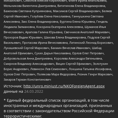
Михайлович, Симонов Алексей Кириллович, Флиге Ирина Анатольевна,
Мельникова Валентина Дмитриевна, Вититинова Елена Владимировна,
Баженова Светлана Куприяновна, Максимов Сергей Владимирович, Беляев
Сергей Иванович, Голубева Елена Николаевна, Ганнушкина Светлана
Алексеевна, Закс Елена Владимировна, Буртина Елена Юрьевна, Гендель
Людмила Залмановна, Кокорина Екатерина Алексеевна, Шуманов Илья
Вячеславович, Арапова Галина Юрьевна, Свечников Анатолий Мариевич,
Прохоров Вадим Юрьевич, Шахова Елена Владимировна, Подузов Сергей
Васильевич, Протасова Ирина Вячеславовна, Литинский Леонид Борисович,
Лукашевский Сергей Маркович, Бахмин Вячеслав Иванович, Шабад
Анатолий Ефимович, Сухих Дарья Николаевна, Орлов Олег Петрович,
Добровольская Анна Дмитриевна, Королева Александра Евгеньевна,
Смирнов Владимир Александрович, Вицин Сергей Ефимович, Золотухин
Борис Андреевич, Левинсон Лев Семенович, Локшина Татьяна Иосифовна,
Орлов Олег Петрович, Полякова Мара Федоровна, Резник Генри Маркович,
Захаров Герман Константинович
Источник:
http://unro.minjust.ru/NKOForeignAgent.aspx
данные на
24.03.2022
* Единый федеральный список организаций, в том числе
иностранных и международных организаций, признанных
в соответствии с законодательством Российской Федерации
террористическими: