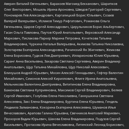
Аверин Виталий Евгеньевич, Барахоев Магомед Бекханович, Шарипков
Олег Викторович, Мошель Ирина Ароновна, Шведов Григорий Сергеевич,
Пономарев Лев Александрович, Каргалицкий Борис Юльевич, Созаев
Валерий Валерьевич, Исламов Тимур Рифгатович, Романова Ольга
Евгеньевна, Щаров Сергей Алексадрович, Цирульников Борис Альбертович,
Гасан Ольга Павловна, Паутов Юрий Анатольевич, Верховский Александр
Маркович, Пислакова-Паркер Марина Петровна, Кочеткова Татьяна
Владимировна, Чуркина Наталья Валерьевна, Акимова Татьяна Николаевна,
Золотарева Екатерина Александровна, Рачинский Ян Збигневич, Жемкова
Елена Борисовна, Гудков Лев Дмитриевич, Илларионова Юлия Юрьевна,
Саранг Анна Васильевна, Захарова Светлана Сергеевна, Аверин Владимир
Анатольевич, Щур Татьяна Михайловна, Щур Николай Алексеевич,
Блинушов Андрей Юрьевич, Мосин Алексей Геннадьевич, Гефтер Валентин
Михайлович, Симонов Алексей Кириллович, Флиге Ирина Анатольевна,
Мельникова Валентина Дмитриевна, Вититинова Елена Владимировна,
Баженова Светлана Куприяновна, Максимов Сергей Владимирович, Беляев
Сергей Иванович, Голубева Елена Николаевна, Ганнушкина Светлана
Алексеевна, Закс Елена Владимировна, Буртина Елена Юрьевна, Гендель
Людмила Залмановна, Кокорина Екатерина Алексеевна, Шуманов Илья
Вячеславович, Арапова Галина Юрьевна, Свечников Анатолий Мариевич,
Прохоров Вадим Юрьевич, Шахова Елена Владимировна, Подузов Сергей
Васильевич, Протасова Ирина Вячеславовна, Литинский Леонид Борисович,