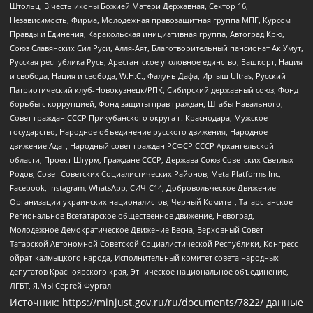
Штольц, В честь иконы Божией Матери Державная, Сектор 16,
Независимость, Фирма, Молодежная правозащитная группа МПГ, Курсом
Правды и Единения, Каракольская инициативная группа, Автоград Крю,
Союз Славянских Сил Руси, Алля-Аят, Благотворительный пансионат Ак Умут,
Русская республика Русь, Арестантское уголовное единство, Башкорт, Нация
и свобода, Нация и свобода, W.H.С., Фалунь Дафа, Иртыш Ultras, Русский
Патриотический клуб-Новокузнецк/РПК, Сибирский державный союз, Фонд
борьбы с коррупцией, Фонд защиты прав граждан, Штабы Навального,
Совет граждан СССР Прикубанского округа г. Краснодара, Мужское
государство, Народное объединение русского движения, Народное
движение Адат, Народный совет граждан РСФСР СССР Архангельской
области, Проект Штурм, Граждане СССР, Держава Союз Советских Светлых
Родов, Совет Советских Социалистических Районов, Meta Platforms Inc,
Facebook, Instagram, WhatsApp, СИЧ-С14, Добровольческое Движение
Организации украинских националистов, Черный Комитет, Татарстанское
Региональное Всетатарское общественное движение, Невоград,
Молодежное Демократическое Движение Весна, Верховный Совет
Татарской Автономной Советской Социалистической Республики, Конгресс
ойрат-калмыцкого народа, Исполнительный комитет совета народных
депутатов Красноярского края, Этническое национальное объединение,
ЛГБТ, Я.МЫ Сергей Фургал
Источник:
https://minjust.gov.ru/ru/documents/7822/
данные