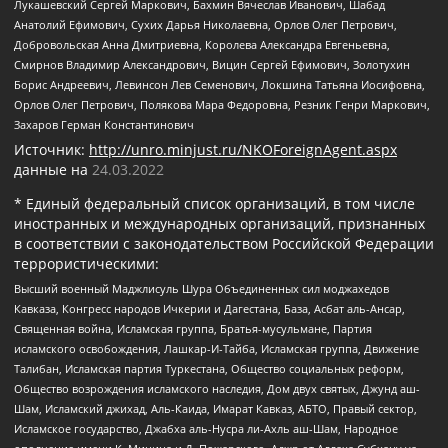
Лукашевский Сергей Маркович, Бахмин Вячеслав Иванович, Шабад
Анатолий Ефимович, Сухих Дарья Николаевна, Орлов Олег Петрович,
Добровольская Анна Дмитриевна, Королева Александра Евгеньевна,
Смирнов Владимир Александрович, Вицин Сергей Ефимович, Золотухин
Борис Андреевич, Левинсон Лев Семенович, Локшина Татьяна Иосифовна,
Орлов Олег Петрович, Полякова Мара Федоровна, Резник Генри Маркович,
Захаров Герман Константинович
Источник:
http://unro.minjust.ru/NKOForeignAgent.aspx
данные на
24.03.2022
* Единый федеральный список организаций, в том числе
иностранных и международных организаций, признанных
в соответствии с законодательством Российской Федерации
террористическими:
Высший военный Маджлисуль Шура Объединенных сил моджахедов
Кавказа, Конгресс народов Ичкерии и Дагестана, База, Асбат аль-Ансар,
Священная война, Исламская группа, Братья-мусульмане, Партия
исламского освобождения, Лашкар-И-Тайба, Исламская группа, Движение
Талибан, Исламская партия Туркестана, Общество социальных реформ,
Общество возрождения исламского наследия, Дом двух святых, Джунд аш-
Шам, Исламский джихад, Аль-Каида, Имарат Кавказ, АБТО, Правый сектор,
Исламское государство, Джабха аль-Нусра ли-Ахль аш-Шам, Народное