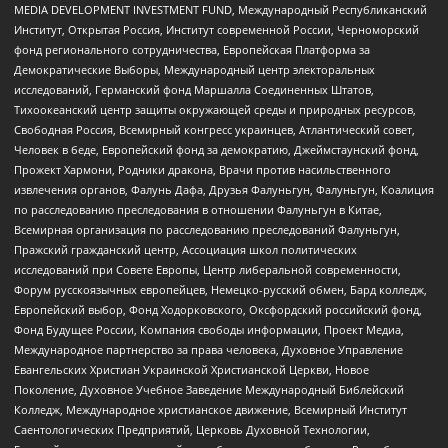
MEDIA DEVELOPMENT INVESTMENT FUND, Международный Республиканский
Институт, Открытая Россия, Институт современной России, Черноморский
фонд регионального сотрудничества, Европейская Платформа за
Демократические Выборы, Международный центр электоральных
исследований, Германский фонд Маршалла Соединенных Штатов,
Тихоокеанский центр защиты окружающей среды и природных ресурсов,
Свободная Россия, Всемирный конгресс украинцев, Атлантический совет,
Человек в беде, Европейский фонд за демократию, Джеймстаунский фонд,
Прожект Хармони, Родники дракона, Врачи против насильственного
извлечения органов, Фалунь Дафа, Друзья Фалуньгун, Фалуньгун, Коалиция
по расследованию преследования в отношении Фалуньгун в Китае,
Всемирная организация по расследованию преследований Фалуньгун,
Пражский гражданский центр, Ассоциация школ политических
исследований при Совете Европы, Центр либеральной современности,
Форум русскоязычных европейцев, Немецко-русский обмен, Бард колледж,
Европейский выбор, Фонд Ходорковского, Оксфордский российский фонд,
Фонд Будущее России, Компания свободы информации, Проект Медиа,
Международное партнерство за права человека, Духовное Управление
Евангельских Христиан Украинской Христианской Церкви, Новое
Поколение, Духовное Учебное Заведение Международный Библейский
Колледж, Международное христианское движение, Всемирный Институт
Саентологических Предприятий, Церковь Духовной Технологии,