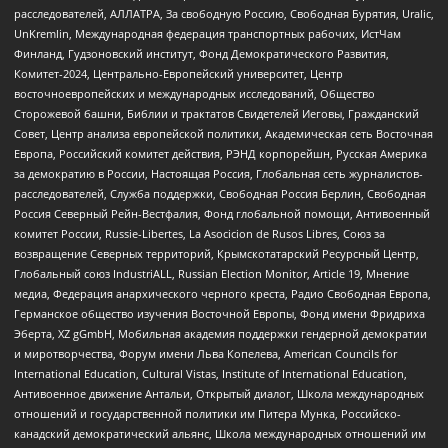
расследователей, АЛЛАТРА, За свободную Россию, Свободная Бурятия, Uralic,
UnKremlin, Международная федерация транспортных рабочих, ИстЧам
Финланд, Гудзоновский институт, Фонд Демократического Развития,
Комитет-2024, Центрально-Европейский университет, Центр
восточноевропейских и международных исследований, Общество
Сторожевой башни, Библии и трактатов Свидетелей Иеговы, Гражданский
Совет, Центр анализа европейской политики, Академическая сеть Восточная
Европа, Российский комитет действия, РЭНД корпорейшн, Русская Америка
за демократию в России, Настоящая Россия, Глобальная сеть журналистов-
расследователей, Служба поддержки, Свободная Россия Берлин, Свободная
Россия Северный Рейн-Вестфалия, Фонд глобальной помощи, Антивоенный
комитет России, Russie-Libertes, La Asocicion de Rusos Libres, Союз за
возвращение Северных территорий, Крымскотатарский Ресурсный Центр,
Глобальный союз IndustriALL, Russian Election Monitor, Article 19, Мнение
медиа, Федерация анархического черного креста, Радио Свободная Европа,
Германское общество изучения Восточной Европы, Фонд имени Фридриха
Эберта, XZ gGmbH, Мобильная академия поддержки гендерной демократии
и миротворчества, Форум имени Льва Копелева, American Councils for
International Education, Cultural Vistas, Institute of International Education,
Антивоенное движение Антальи, Открытый диалог, Школа международных
отношений и государственной политики им Питера Мунка, Российско-
канадский демократический альянс, Школа международных отношений им