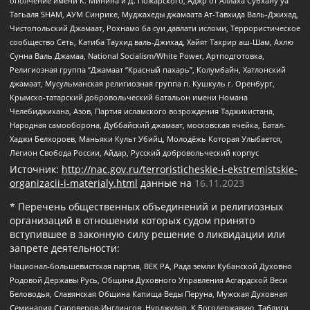
ополчение имени К. Минина и Д. Пожарского, Аджр от Аллаха Субхану уа
Тагьаля SHAM, АУМ Синрике, Муджахеды джамаата Ат-Тавхида Валь-Джихад,
Чистопольский Джамаат, Рохнамо ба суи давлати исломи, Террористическое
сообщество Сеть, Катиба Таухид валь-Джихад, Хайят Тахрир аш-Шам, Ахлю
Сунна Валь Джамаа, National Socialism/White Power, Артподготовка,
Религиозная группа “Джамаат “Красный пахарь”, Колумбайн, Хатлонский
джамаат, Мусульманская религиозная группа п. Кушкуль г. Оренбург,
Крымско-татарский добровольческий батальон имени Номана
Челебиджихана, Азов, Партия исламского возрождения Таджикистана,
Народная самооборона, Дуббайский джамаат, московская ячейка, Батал-
Хаджи Белхороев, Маньяки Культ Убийц, Молодёжь Которая Улыбается,
Легион Свобода России, Айдар, Русский добровольческий корпус
Источник:
http://nac.gov.ru/terroristicheskie-i-ekstremistskie-
organizacii-i-materialy.html
данные на
16.11.2023
* Перечень общественных объединений и религиозных
организаций в отношении которых судом принято
вступившее в законную силу решение о ликвидации или
запрете деятельности:
Национал-большевистская партия, ВЕК РА, Рада земли Кубанской Духовно
Родовой Державы Русь, Община Духовного Управления Асгардской Веси
Беловодья, Славянская Община Капища Веды Перуна, Мужская Духовная
Семинария Староверов-Инглингов, Нурджулар, К Богодержавию, Таблиги