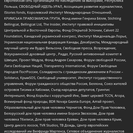
Европейская сеть организаций по наблюдению за выборами, Республика
Польша, СВОБОДНЫЙ ИДЕЛЬ-УРАЛ, Ассоциация развития журналистики,
IStories fonds, Королевский Институт Международных Отношений,
КРИМСЬКА ПРАВОЗАХИСНА ГРУПА, Фонд имени Генриха Бёлля, Stichting
Bellingcat, Bellingcat Ltd, The Insider, Институт правовой инициативы
Центральной и Восточной Европы, Фонд Открытой Эстонии, Calvert 22
Foundation, Канадский украинский конгресс, Институт Макдональда-Лорье,
Украинская национальная федерация Канады, Декабристы, Международный
научный центр им Вудро Вильсона, Свободная пресса, Возрождение,
Всеукраинский духовный центр , Риддл, Русский антивоенный комитет в
Швеции, Проект Медуза, Фонд Андрея Сахарова, Форум свободной России,
Лига Свободных Наций, Transparеncy International, Форум Свободных
Народов ПостРоссии, Солидарность с гражданским движением в России –
Solidarus, КрымSOS, Свободный университет, Институт государственного
управления, Форум гражданского общества Россия, Беллона, Союз жителей
островов Тисима и Хабомаи, Съезд народных депутатов, Гринпис
Интернешнл, Фонд борьбы с коррупцией Инк, Завет церквей TCCN, Агора,
Всемирный фонд природы, BDR Novaja Gazeta-Europe, Алтай проект,
Образовательный дом прав человека Чернигов, Фонд Дом Прав Человека,
Белорусский дом прав человека имени Бориса Звозскова, Дом прав
человека Тбилиси, Дом прав человека Ереван, Дом прав человека Крым,
Центр дикого лосося, TVR Studios, ТВ Дождь, Центр европейских
исследований им Вилфрида Мартенса, Сетевое объединение журналистов