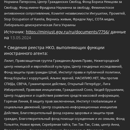
Нормана Патерсона, Центр Гражданских Свобод, Фонд Бориса Немцова за
Свободу, Фонд имени Фридриха Науманна за свободу, Феминистское
антивоенное сопротивление, Комитет независимости Ингушетии, Прометей,
Stop Occupation of Karelia, Вернись живым, Фридом Хаус, СОТА медиа,
Либерально-демократическая Лига Украины
Источник:
https://minjust.gov.ru/ru/documents/7756/
данные
на
13.05.2024
* Сведения реестра НКО, выполняющих функции
иностранного агента:
Лилит, Правозащитная группа Гражданин.Армия.Право, Нижегородский
центр немецкой и европейской культуры, Центр гендерных исследований,
Фонд защиты прав граждан Штаб, Институт права и публичной политики,
Фонд борьбы с коррупцией, Альянс врачей, НАСИЛИЮ.НЕТ, Мы против
СПИДа, СВЕЧА, Гуманитарное действие, Открытый Петербург, Лига
Избирателей, Правовая инициатива, Гражданский Союз, Хасдей Ерушалаим,
Центр поддержки и содействия развитию средств массовой информации,
Горячая Линия, В защиту прав заключенных, Институт глобализации и
социальных движений, Центр социально-информационных инициатив
Действие, Благотворительный фонд охраны здоровья и защиты прав
граждан, Благотворительный фонд помощи осужденным и их семьям, Фонд
Тольятти, Новое время, Серебряная тайга, Так-Так-Так, Сова, центр Анна,