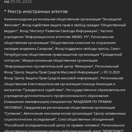
на
03.05.2024
* Реестр иностранных агентов:
Калининградская региональная общественная организация "Экозащита!-Женсовет", Фонд содействия защите прав и свобод граждан "Общественный вердикт", Фонд "Институт Развития Свободы Информации", Частное учреждение "Информационное агентство МЕМО. РУ", Региональная общественная организация "Общественная комиссия по сохранению наследия академика Сахарова", Фонд поддержки свободы прессы, Санкт-Петербургская общественная правозащитная организация "Гражданский контроль", Межрегиональная общественная организация "Информационно-просветительский центр "Мемориал", Региональный Фонд "Центр Защиты Прав Средств Массовой Информации", с 05.12.2023 Фонд "Центр Защиты Прав Средств массовой информации", Региональная общественная благотворительная организация помощи беженцам и мигрантам "Гражданское содействие", Негосударственное образовательное учреждение дополнительного профессионального образования (повышение квалификации) специалистов "АКАДЕМИЯ ПО ПРАВАМ ЧЕЛОВЕКА", Свердловская региональная общественная организация "Сутяжник", Автономная некоммерческая организация "Центр независимых социологических исследований", Союз общественных объединений "Российский исследовательский центр по правам человека", Региональное общественное учреждение научно-информационный центр "МЕМОРИАЛ", Некоммерческая организация "Фонд защиты гласности", Автономная некоммерческая организация "Институт прав человека", Городская общественная организация "Екатеринбургское общество "МЕМОРИАЛ", Городская общественная организация "Рязанское историко-просветительское и правозащитное общество "Мемориал" (Рязанский Мемориал), Челябинский региональный орган общественной самодеятельности – женское общественное объединение "Женщины Евразии", Челябинский региональный орган общественной самодеятельности "Уральская правозащитная группа", Фонд содействия защите здоровья и социальной справедливости имени Андрея Рылькова, Автономная Некоммерческая Организация "Аналитический Центр Юрия Левады", Автономная некоммерческая организация социальной поддержки населения "Проект Апрель", Региональная общественная организация помощи женщинам и детям, находящимся в кризисной ситуации "Информационно-методический центр "Анна", Фонд содействия развитию массовых коммуникаций и правовому просвещению "Так-так-Так", Фонд содействия устойчивому развитию "Серебряная тайга", Свердловский региональный общественный фонд социальных проектов "Новое время", "Idel.Реалии", Кавказ.Реалии, Крым.Реалии, Телеканал Настоящее Время, Татаро-башкирская служба Радио Свобода (Azatliq Radiosi), Радио Свободная Европа/Радио Свобода (PCE/PC), "Сибирь.Реалии", "Фактограф", Благотворительный фонд помощи осужденным и их семьям, Автономная некоммерческая организация "Институт глобализации и социальных движений", Фонд "В защиту прав заключенных", Частное учреждение "Центр поддержки и содействия развитию средств массовой информации", Пензенский региональный общественный благотворительный фонд "Гражданский союз", "Север.Реалии", Некоммерческая организация Фонд "Правовая инициатива", Общество с ограниченной ответственностью "Радио Свободная Европа/Радио Свобода", Чешское информационное агентство "MEDIUM-ORIENT", Красноярская региональная общественная организация "Мы против СПИДа", Камалягин Денис Николаевич, Маркелов Сергей Евгеньевич, Пономарев Лев Александрович, Савицкая Людмила Алексеевна, Автономная некоммерческая организация "Центр по работе с проблемой насилия "НАСИЛИЮ.НЕТ", Межрегиональный профессиональный союз работников здравоохранения "Альянс врачей", Юридическое лицо, зарегистрированное в Латвийской Республике, SIA "Medusa Project" (регистрационный номер 40103797863, дата регистрации 10.06.2014), Некоммерческая организация "Фонд по борьбе с коррупцией", Автономная некоммерческая организация "Институт права и публичной политики", Баданин Роман Сергеевич, Гликин Максим Александрович, Железнова Мария Михайловна, Лукьянова Юлия Сергеевна, Маетная Елизавета Витальевна, Маняхин Петр Борисович, Чуракова Ольга Владимировна, Ярош Юлия Петровна, Юридическое лицо "The Insider SIA", зарегистрированное в Риге, Латвийская Республика (дата регистрации 26.06.2015), являющееся администратором доменного имени интернет-издания "The Insider SIA", https://theins.ru, Постернак Алексей Евгеньевич, Рубин Михаил Аркадьевич, Анин Роман Александрович, Юридическое лицо Istories fonds, зарегистрированное в Латвийской Республике (регистрационный номер 50008295751, дата регистрации 24.02.2020), Великовский Дмитрий Александрович, Долинина Ирина Николаевна, Мароховская Алеся Алексеевна, Шлейнов Роман Юрьевич, Шмагун Олеся Валентиновна, Общество с ограниченной ответственностью "Альтаир 2021", Общество с ограниченной ответственностью "Вега 2021", Общество с ограниченной ответственностью "Главный редактор 2021", Общество с ограниченной ответственностью "Ромашки монолит", Важенков Артем Валерьевич, Ивановская областная общественная организация "Центр гендерных исследований", Гурман Юрий Альбертович, Медиапроект "ОВД-Инфо", Егоров Владимир Владимирович, Жилинский Владимир Александрович, Общество с ограниченной ответственностью "ЗП", Иванова София Юрьевна, Карезина Инна Павловна, Кильтау Екатерина Викторовна, Петров Алексей Викторович, Пискунов Сергей Евгеньевич, Смирнов Сергей Сергеевич, Тихонов Михаил Сергеевич, Общество с ограниченной ответственностью "ЖУРНАЛИСТ-ИНОСТРАННЫЙ АГЕНТ", Арапова Галина Юрьевна, Вольтская Татьяна Анатольевна, Американская компания "Mason G.E.S. Anonymous Foundation" (США), являющаяся владельцем интернет-издания https://mnews.world/, Компания "Stichting Bellingcat", зарегистрированная в Нидерландах (дата регистрации 11.07.2018), Захаров Андрей Вячеславович, Клепиковская Екатерина Дмитриевна, Общество с ограниченной ответственностью "МЕМО", Перл Роман Александрович, Симонов Евгений Алексеевич, Соловьева Елена Анатольевна, Сотников Даниил Владимирович, Сурначева Елизавета Дмитриевна, Автономная некоммерческая организация по защите прав человека и информированию населения "Якутия – Наше Мнение", Общество с ограниченной ответственностью "Москоу диджитал медиа", с 26.01.2023 Общество с ограниченной ответственностью "Чайка Белые сады", Ветошкина Валерия Валерьевна, Заговора Максим Александрович, Межрегиональное общественное движение "Российская ЛГБТ - сеть", Оленичев Максим Владимирович, Павлов Иван Юрьевич, Скворцова Елена Сергеевна, Общество с ограниченной ответственностью "Как бы инагент", Кочетков Игорь Викторович, Общество с ограниченной ответственностью "Честные выборы", Еланчик Олег Александрович, Общество с ограниченной ответственностью "Нобелевский призыв", Гималова Регина Эмилевна, Григорьев Андрей Валерьевич, Григорьева Алина Александровна, Ассоциация по содействию защите прав призывников, альтернативнослужащих и военнослужащих "Правозащитная группа "Гражданин.Армия.Право", Хисамова Регина Фаритовна, Автономная некоммерческая организация по реализации социально-правовых программ "Лилит", Дальневосточное общественное движение "Маяк", Санкт-Петербургская ЛГБТ-инициативная группа "Выход", Инициативная группа ЛГБТ+ "Реверс", Алексеев Андрей Викторович, Бекбулатова Таисия Львовна, Беляев Иван Михайлович, Владыкина Елена Сергеевна, Гельман Марат Александрович, Никульшина Вероника Юрьевна, Толоконникова Надежда Андреевна, Шендерович Виктор Анатольевич, Общество с ограниченной ответственностью "Данное сообщение", Общество с ограниченной ответственностью Издательский дом "Новая глава", Айнбиндер Александра Александровна, Московский комьюнити-центр для ЛГБТ+инициатив, Благотворительный фонд развития филантропии, Deutsche Welle (Германия, Kurt-Schumacher-Strasse 3, 53113 Bonn), Борзунова Мария Михайловна, Воробьев Виктор Викторович, Голубева Анна Львовна, Константинова Алла Михайловна, Малкова Ирина Владимировна, Мурадов Мурад Абдулгалимович, Осетинская Елизавета Николаевна, Понасенков Евгений Николаевич, Ганапольский Матвей Юрьевич, Киселев Евгений Алексеевич, Борухович Ирина Григорьевна, Дремин Иван Тимофеевич, Дубровский Дмитрий Викторович, Красноярская региональная общественная организация поддержки и развития альтернативных образовательных технологий и межкультурных коммуникаций "ИНТЕРРА", Маяковская Екатерина Алексеевна, Фейгин Марк Захарович, Филимонов Андрей Викторович, Дзугкоева Регина Николаевна, Доброхотов Роман Александрович, Дудь Юрий Александрович, Елкин Сергей Владимирович, Кругликов Кирилл Игоревич, Сабунаева Мария Леонидовна, Семенов Алексей Владимирович, Шаинян Карен Багратович, Шульман Екатерина Михайловна, Асафьев Артур Валерьевич, Вахштайн Виктор Семенович, Венедиктов Алексей Алексеевич, Лушникова Екатерина Евгеньевна, Волков Леонид Михайлович, Невзоров Александр Глебович, Пархоменко Сергей Борисович, Сироткин Ярослав Николаевич, Кара-Мурза Владимир Владимирович, Баранова Наталья Владимировна, Гозман Леонид Яковлевич, Кагарлицкий Борис Юльевич, Климарев Михаил Валерьевич, Милов Владимир Станиславович, Автономная некоммерческая организация Краснодарский центр современного искусства "Типография", Моргенштерн Алишер Тагирович, Соболь Любовь Эдуардовна, Общество с ограниченной ответственностью "ЛИЗА НОРМ", Каспаров Гарри Кимович, Ходорковский Михаил Борисович, Общество с ограниченной ответственностью "Апрельские тезисы", Данилович Ирина Брониславовна, Кашин Олег Владимирович, Петров Николай Владимирович, Пивоваров Алексей Владимирович, Соколов Михаил Владимирович, Цветкова Юлия Владимировна, Чичваркин Евгений Александрович, Комитет против пыток/Команда против пыток, Общество с ограниченной ответственностью "Первый научный", Общество с ограниченной ответственностью "Вертолет и ко", Белоцерковская Вероника Борисовна, Кац Максим Евгеньевич, Лазарева Татьяна Юрьевна, Шаведдинов Руслан Табризович, Яшин Илья Валерьевич, Общество с ограниченной ответственностью "Иноагент ААВ", Алешковский Дмитрий Петрович, Альбац Евгения Марковна, Быков Дмитрий Львович, Галямина Юлия Евгеньевна, Лойко Сергей Леонидович, Мартынов Кирилл Константинович, Медведев Сергей Александрович, Крашенинников Федор Геннадиевич, Гордеева Катерина Вл