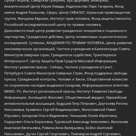
Проект Апрель, Самарская губерния, Эра здоровья, Мемориал,
Аналитический Центр Юрия Левады, Издательство Парк Гагарина, Фонд
имени Андрея Рылькова, Сфера, Центр СИБАЛЬТ, Уральская правозащитная
группа, Женщины Евразии, Институт прав человека, Фонд защиты гласности,
Российский исследовательский центр по правам человека,
Дальневосточный центр развития гражданских инициатив и социального
партнерства, Гражданское действие, Центр независимых социологических
исследований, Сутяжник, АКАДЕМИЯ ПО ПРАВАМ ЧЕЛОВЕКА, Центр развития
некоммерческих организаций, Частное учреждение в Калининграде Совета
Министров северных стран, Гражданское содействие, Трансперенси
Интернешнл-Р, Центр Защиты Прав Средств Массовой Информации,
Институт развития прессы - Сибирь, Частное учреждение в Санкт-
Петербурге Совета Министров Северных Стран, Фонд поддержки свободы
прессы, Гражданский контроль, Человек и Закон, Общественная комиссия
по сохранению наследия академика Сахарова, Информационное агентство
МЕМО. РУ, Институт региональной прессы, Институт Развития Свободы
Информации, Экозащита!-Женсовет, Общественный вердикт, Евразийская
антимонопольная ассоциация, Бедушев Петр Петрович, Дзугкоева Регина
Николаевна, Кривенко Сергей Владимирович, Милославский Павел
Юрьевич, Шнырова Ольга Вадимовна, Чанышева Лилия Айратовна,
Сидорович Ольга Борисовна, Туровский Александр Алексеевич, Васильева
Анастасия Евгеньевна, Ривина Анна Валерьевна, Бойко Анатолий
Николаевич, Дугин Сергей Георгиевич, Пивоваров Андрей Сергеевич,