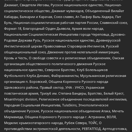
Джамаат, Свидетели Иеговы, Русское национальное единство, Национал-
социалистическое общество, Джамаат мувахидов, Объединенный Вилайат
Кабарды, Балкарии и Карачая, Союз славян, Ат-Такфир Валь-Хиджра, Пит
Буль, Национал-социалистическая рабочая партия России, Славянский союз,
Формат-18, Благородный Орден Дьявола, Армия воли народа,
Национальная Социалистическая Инициатива города Череповца, Духовно-
Родовая Держава Русь, Русское национальное единство, Древнерусской
Инглистической церкви Православных Староверов-Инглингов, Русский
общенациональный союз, Движение против нелегальной иммиграции,
Кровь и Честь, О свободе совести и о религиозных объединениях, Омская
организация общественного политического движения Русское
национальное единство, Северное Братство, Клуб Болельщиков
Футбольного Клуба Динамо, Файзрахманисты, Мусульманская религиозная
организация п. Боровский, Община Коренного Русского народа
Щелковского района, Правый сектор, УНА - УНСО, Украинская
повстанческая армия, Тризуб им. Степана Бандеры, Братство, Белый Крест,
Misanthropic division, Религиозное объединение последователей инглиизма,
Народная Социальная Инициатива, TulaSkins, Этнополитическое
объединение Русские, Русское национальное объединение Атака, Мечеть
Мирмамеда, Община Коренного Русского народа г. Астрахани, ВОЛЯ,
Меджлис крымскотатарского народа, Рубеж Севера, ТОЙС, О
противодействии экстремистской деятельности, РЕВТАТПОД, Артподготовка,