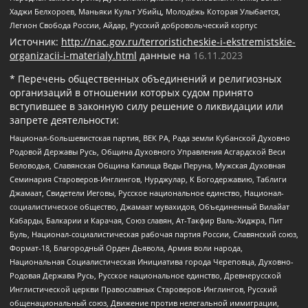
Хаджи Белхороев, Маньяки Культ Убийц, Молодёжь Которая Улыбается,
Легион Свобода России, Айдар, Русский добровольческий корпус
Источник:
http://nac.gov.ru/terroristicheskie-i-ekstremistskie-
organizacii-i-materialy.html
данные на
16.11.2023
* Перечень общественных объединений и религиозных
организаций в отношении которых судом принято
вступившее в законную силу решение о ликвидации или
запрете деятельности:
Национал-большевистская партия, ВЕК РА, Рада земли Кубанской Духовно
Родовой Державы Русь, Община Духовного Управления Асгардской Веси
Беловодья, Славянская Община Капища Веды Перуна, Мужская Духовная
Семинария Староверов-Инглингов, Нурджулар, К Богодержавию, Таблиги
Джамаат, Свидетели Иеговы, Русское национальное единство, Национал-
социалистическое общество, Джамаат мувахидов, Объединенный Вилайат
Кабарды, Балкарии и Карачая, Союз славян, Ат-Такфир Валь-Хиджра, Пит
Буль, Национал-социалистическая рабочая партия России, Славянский союз,
Формат-18, Благородный Орден Дьявола, Армия воли народа,
Национальная Социалистическая Инициатива города Череповца, Духовно-
Родовая Держава Русь, Русское национальное единство, Древнерусской
Инглистической церкви Православных Староверов-Инглингов, Русский
общенациональный союз, Движение против нелегальной иммиграции,