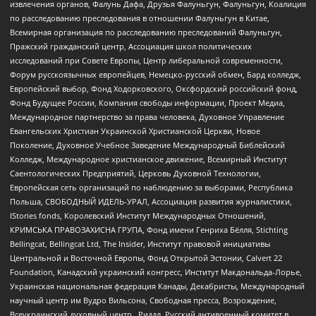
извлечения органов, Фалунь Дафа, Друзья Фалуньгун, Фалуньгун, Коалиция
по расследованию преследования в отношении Фалуньгун в Китае,
Всемирная организация по расследованию преследований Фалуньгун,
Пражский гражданский центр, Ассоциация школ политических
исследований при Совете Европы, Центр либеральной современности,
Форум русскоязычных европейцев, Немецко-русский обмен, Бард колледж,
Европейский выбор, Фонд Ходорковского, Оксфордский российский фонд,
Фонд Будущее России, Компания свободы информации, Проект Медиа,
Международное партнерство за права человека, Духовное Управление
Евангельских Христиан Украинской Христианской Церкви, Новое
Поколение, Духовное Учебное Заведение Международный Библейский
Колледж, Международное христианское движение, Всемирный Институт
Саентологических Предприятий, Церковь Духовной Технологии,
Европейская сеть организаций по наблюдению за выборами, Республика
Польша, СВОБОДНЫЙ ИДЕЛЬ-УРАЛ, Ассоциация развития журналистики,
IStories fonds, Королевский Институт Международных Отношений,
КРИМСЬКА ПРАВОЗАХИСНА ГРУПА, Фонд имени Генриха Бёлля, Stichting
Bellingcat, Bellingcat Ltd, The Insider, Институт правовой инициативы
Центральной и Восточной Европы, Фонд Открытой Эстонии, Calvert 22
Foundation, Канадский украинский конгресс, Институт Макдональда-Лорье,
Украинская национальная федерация Канады, Декабристы, Международный
научный центр им Вудро Вильсона, Свободная пресса, Возрождение,
Всеукраинский духовный центр , Риддл, Русский антивоенный комитет в