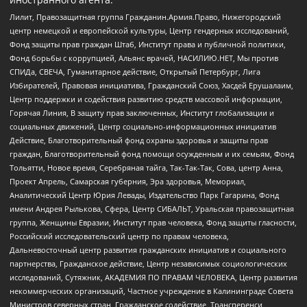
Лилит, Правозащитная группа Гражданин.Армия.Право, Нижегородский
центр немецкой и европейской культуры, Центр гендерных исследований,
Фонд защиты прав граждан Штаб, Институт права и публичной политики,
Фонд борьбы с коррупцией, Альянс врачей, НАСИЛИЮ.НЕТ, Мы против
СПИДа, СВЕЧА, Гуманитарное действие, Открытый Петербург, Лига
Избирателей, Правовая инициатива, Гражданский Союз, Хасдей Ерушалаим,
Центр поддержки и содействия развитию средств массовой информации,
Горячая Линия, В защиту прав заключенных, Институт глобализации и
социальных движений, Центр социально-информационных инициатив
Действие, Благотворительный фонд охраны здоровья и защиты прав
граждан, Благотворительный фонд помощи осужденным и их семьям, Фонд
Тольятти, Новое время, Серебряная тайга, Так-Так-Так, Сова, центр Анна,
Проект Апрель, Самарская губерния, Эра здоровья, Мемориал,
Аналитический Центр Юрия Левады, Издательство Парк Гагарина, Фонд
имени Андрея Рылькова, Сфера, Центр СИБАЛЬТ, Уральская правозащитная
группа, Женщины Евразии, Институт прав человека, Фонд защиты гласности,
Российский исследовательский центр по правам человека,
Дальневосточный центр развития гражданских инициатив и социального
партнерства, Гражданское действие, Центр независимых социологических
исследований, Сутяжник, АКАДЕМИЯ ПО ПРАВАМ ЧЕЛОВЕКА, Центр развития
некоммерческих организаций, Частное учреждение в Калининграде Совета
Министров северных стран, Гражданское содействие, Трансперенси