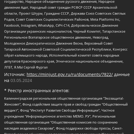
государство, Народное объединение русского движения, Народное
движение Адат, Народный совет граждан РСФСР СССР Архангельской
области, Проект Штурм, Граждане СССР, Держава Союз Советских Светлых
Родов, Совет Советских Социалистических Районов, Meta Platforms Inc,
Facebook, Instagram, WhatsApp, СИЧ-С14, Добровольческое Движение
Организации украинских националистов, Черный Комитет, Татарстанское
Региональное Всетатарское общественное движение, Невоград,
Молодежное Демократическое Движение Весна, Верховный Совет
Татарской Автономной Советской Социалистической Республики, Конгресс
ойрат-калмыцкого народа, Исполнительный комитет совета народных
депутатов Красноярского края, Этническое национальное объединение,
ЛГБТ, Я.МЫ Сергей Фургал
Источник:
https://minjust.gov.ru/ru/documents/7822/
данные
на
03.05.2024
* Реестр иностранных агентов:
Калининградская региональная общественная организация "Экозащита!-Женсовет", Фонд содействия защите прав и свобод граждан "Общественный вердикт", Фонд "Институт Развития Свободы Информации", Частное учреждение "Информационное агентство МЕМО. РУ", Региональная общественная организация "Общественная комиссия по сохранению наследия академика Сахарова", Фонд поддержки свободы прессы, Санкт-Петербургская общественная правозащитная организация "Гражданский контроль", Межрегиональная общественная организация "Информационно-просветительский центр "Мемориал", Региональный Фонд "Центр Защиты Прав Средств Массовой Информации", с 05.12.2023 Фонд "Центр Защиты Прав Средств массовой информации", Региональная общественная благотворительная организация помощи беженцам и мигрантам "Гражданское содействие", Негосударственное образовательное учреждение дополнительного профессионального образования (повышение квалификации) специалистов "АКАДЕМИЯ ПО ПРАВАМ ЧЕЛОВЕКА", Свердловская региональная общественная организация "Сутяжник", Автономная некоммерческая организация "Центр независимых социологических исследований", Союз общественных объединений "Российский исследовательский центр по правам человека", Региональное общественное учреждение научно-информационный центр "МЕМОРИАЛ", Некоммерческая организация "Фонд защиты гласности", Автономная некоммерческая организация "Институт прав человека", Городская общественная организация "Екатеринбургское общество "МЕМОРИАЛ", Городская общественная организация "Рязанское историко-просветительское и правозащитное общество "Мемориал" (Рязанский Мемориал), Челябинский региональный орган общественной самодеятельности – женское общественное объединение "Женщины Евразии", Челябинский региональный орган общественной самодеятельности "Уральская правозащитная группа", Фонд содействия защите здоровья и социальной справедливости имени Андрея Рылькова, Автономная Некоммерческая Организация "Аналитический Центр Юрия Левады", Автономная некоммерческая организация социальной поддержки населения "Проект Апрель", Региональная общественная организация помощи женщинам и детям, находящимся в кризисной ситуации "Информационно-методический центр "Анна", Фонд содействия развитию массовых коммуникаций и правовому просвещению "Так-так-Так", Фонд содействия устойчивому развитию "Серебряная тайга", Свердловский региональный общественный фонд социальных проектов "Новое время", "Idel.Реалии", Кавказ.Реалии, Крым.Реалии, Телеканал Настоящее Время, Татаро-башкирская служба Радио Свобода (Azatliq Radiosi), Радио Свободная Европа/Радио Свобода (PCE/PC), "Сибирь.Реалии", "Фактограф", Благотворительный фонд помощи осужденным и их семьям, Автономная некоммерческая организация "Институт глобализации и социальных движений", Фонд "В защиту прав заключенных", Частное учреждение "Центр поддержки и содействия развитию средств массовой информации", Пензенский региональный общественный благотворительный фонд "Гражданский союз", "Север.Реалии", Некоммерческая организация Фонд "Правовая инициатива", Общество с ограниченной ответственностью "Радио Свободная Европа/Радио Свобода", Чешское информационное агентство "MEDIUM-ORIENT", Красноярская региональная общественная организация "Мы против СПИДа", Камалягин Денис Николаевич, Маркелов Сергей Евгеньевич, Пономарев Лев Александрович, Савицкая Людмила Алексеевна, Автономная некоммерческая организация "Центр по работе с проблемой насилия "НАСИЛИЮ.НЕТ", Межрегиональный профессиональный союз работников здравоохранения "Альянс врачей", Юридическое лицо, зарегистрированное в Латвийской Республике, SIA "Medusa Project" (регистрационный номер 40103797863, дата регистрации 10.06.2014), Некоммерческая организация "Фонд по борьбе с коррупцией", Автономная некоммерческая организация "Институт права и публичной политики", Баданин Роман Сергеевич, Гликин Максим Александрович, Железнова Мария Михайловна, Лукьянова Юлия Сергеевна, Маетная Елизавета Витальевна, Маняхин Петр Борисович, Чуракова Ольга Владимировна, Ярош Юлия Петровна, Юридическое лицо "The Insider SIA", зарегистрированное в Риге, Латвийская Республика (дата регистрации 26.06.2015), являющееся администратором доменного имени интернет-издания "The Insider SIA", https://theins.ru, Постернак Алексей Евгеньевич, Рубин Михаил Аркадьевич, Анин Роман Александрович, Юридическое лицо Istories fonds, зарегистрированное в Латвийской Республике (регистрационный номер 50008295751, дата регистрации 24.02.2020), Великовский Дмитрий Александрович, Долинина Ирина Николаевна, Мароховская Алеся Алексеевна, Шлейнов Роман Юрьевич, Шмагун Олеся Валентиновна, Общество с ограниченной ответственностью "Альтаир 2021", Общество с ограниченной ответственностью "Вега 2021", Общество с ограниченной ответственностью "Главный редактор 2021", Общество с ограниченной ответственностью "Ромашки монолит", Важенков Артем Валерьевич, Ивановская областная общественная организация "Центр гендерных исследований", Гурман Юрий Альбертович, Медиапроект "ОВД-Инфо", Егоров Владимир Владимирович, Жилинский Владимир Александрович, Общество с ограниченной ответственностью "ЗП", Иванова София Юрьевна, Карезина Инна Павловна, Кильтау Екатерина Викторовна, Петров Алексей Викторович, Пискунов Сергей Евгеньевич, Смирнов Сергей Сергеевич, Тихонов Михаил Сергеевич, Общество с ограниченной ответственностью "ЖУРНАЛИСТ-ИНОСТРАННЫЙ АГЕНТ", Арапова Галина Юрьевна, Вольтская Татьяна Анатольевна, Американская компания "Mason G.E.S. Anonymous Foundation" (США), являющаяся владельцем интернет-издания https://mnews.world/, Компания "Stichting Bellingcat", зарегистрированная в Нидерландах (дата регистрации 11.07.2018), Захаров Андрей Вячеславович, Клепиковская Екатерина Дмитриевна, Общество с ограниченной ответственностью "МЕМО", Перл Роман Александрович, Симонов Евгений Алексеевич, Соловьева Елена Анатольевна, Сотников Даниил Владимирович, Сурначева Елизавета Дмитриевна, Автономная некоммерческая организация по защите прав человека и информированию населения "Якутия – Наше Мнение", Общество с ограниченной ответственностью "Москоу диджитал медиа", с 26.01.2023 Общество с ограниченной ответственностью "Чайка Белые сады", Ветошкина Валерия Валерьевна, Заговора Максим Александрович, Межрегиональное общественное движение "Российская ЛГБТ - сеть", Оленичев Максим Владимирович, Павлов Иван Юрьевич, Скворцова Елена Сергеевна, Общество с ограниченной ответственностью "Как бы инагент", Кочетков Игорь Викторович, Общество с ограниченной ответственностью "Честные выборы", Еланчик Олег Александрович, Общество с ограниченной ответственностью "Нобелевский призыв", Гималова Регина Эмилевна, Григорьев Андрей Валерьевич, Григорьева Алина Александровна, Ассоциация по содействию защите прав призывников, альтернативнослужащих и военнослужащих "Правозащитная группа "Гражданин.Армия.Право", Хисамова Регина Фаритовна, Автономная некоммерческая организация по реализации социально-правовых программ "Лилит", Дальневосточное общественное движение "Маяк", Санкт-Петербургская ЛГБТ-инициативная группа "Выход", Инициативная группа ЛГБТ+ "Реверс", Алексеев Андрей Викторович, Бекбулатова Таисия Львовна, Беляев Иван Михайлович, Владыкина Елена Сергеевна, Гельман Марат Александрович, Никульшина Вероника Юрьевна, Толоконникова Надежда Андреевна, Шендерович Виктор Анатольевич, Общество с ограниченной ответственностью "Данное сообщение", Общество с ограниченной ответственностью Издательский дом "Новая глава", Айнбиндер Александра Александровна, Московский комьюнити-центр для ЛГБТ+инициатив, Благотворительный фонд развития филантропии, Deutsche Welle (Германия, Kurt-Schumacher-Strasse 3, 53113 Bonn), Борзунова Мария Михайловна, Воробьев Виктор Викторович, Голубева Анна Львовна, Константинова Алла Михайловна, Малкова Ирина Владимировна, Мурадов Мурад Абдулгалимович, Осетинская Елизавета Николаевна, Понасенков Евгений Николаевич, Ганапольский Матвей Юрьевич, Киселев Евгений Алексеевич, Борухович Ирина Григорьевна, Дремин Иван Тимофеевич, Дубровский Дмитрий Викторович, Красноярская региональная общественная организация поддержки и развития альтернативных образовательных технологий и межкультурных коммуникаций "ИНТЕРРА", Маяковская Екатерина Алексеевна, Фейгин Марк Захарович, Филимонов Андрей Викторович, Дзугкоева Регина Николаевна, Доброхотов Роман Александрович, Дудь Юрий Александрович, Елкин Сергей Владимирович, Кругликов Кирилл Игоревич, Сабунаева Мария Леонидовна, Семенов Алексей Владимирович, Шаинян Карен Багратович, Шульман Екатерина Михайловна, Асафьев Артур Валерьевич, Вахштайн Виктор Семенович, Венедиктов Алексей Алексеевич, Лушникова Екатерина Евгеньевна, Волков Леонид Михайлович, Невзоров Александр Глебович, Пархоменко Сергей Борисович, Сироткин Ярослав Николаевич, Кара-Мурза Владимир Владимирович, Баранова Наталья Владимировна, Гозман Леонид Яковлевич, Кагарлицкий Борис Юльевич, Климарев Михаил Валерьевич, Милов Владимир Станиславович, Автономная некоммерческая организация Краснодарский центр современного искусства "Типография", Моргенштерн Алишер Тагирович, Соболь Любовь Эдуардовна, Общество с ограниченной ответственностью "ЛИЗА НОРМ", Каспаров Гарри Кимович, Ходорковский Михаил Борисович, Общество с ограниченной ответственностью "Апрельские тезисы", Данилович Ирина Брониславовна, Кашин Олег Владимирович, Петров Николай Владимирович, Пивоваров Алексей Владимирович, Соколов Михаил Владимирович, Цветкова Юлия Владимировна, Чичваркин Евгений Александрович, Комитет против пыток/Команда против пыток, Общество с ограниченной ответственностью "Первый научный", Общество с ограниченной ответственностью "Вертолет и ко", Белоцерковская Вероника Борисовна, Кац Максим Евгеньевич, Лазарева Татьяна Юрьевна, Шаведдинов Руслан Табризович, Яшин Илья Валерьевич, Общество с ограниченной ответственностью "Иноагент ААВ", Алешковский Дмитрий Петрович, Альбац Евгения Марковна, Быков Дмитрий Львович, Галямина Юлия Евгеньевна, Лойко Сергей Леонидович, Мартынов Кирилл Константинович, Медведев Сергей Александрович, Крашенинников Федор Геннадиевич, Гордеева Катерина Вл