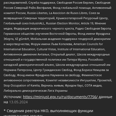
расследователей, Служба поддержки, Свободная Россия Берлин, Свободная
Россия Северный Рейн-Вестфалия, Фонд глобальной помощи, Антивоенный
комитет России, Russie-Libertes, La Asocicion de Rusos Libres, Союз за
возвращение Северных территорий, Крымскотатарский Ресурсный Центр,
Глобальный союз IndustriALL, Russian Election Monitor, Article 19, Мнение
медиа, Федерация анархического черного креста, Радио Свободная Европа,
Германское общество изучения Восточной Европы, Фонд имени Фридриха
Эберта, XZ gGmbH, Мобильная академия поддержки гендерной демократии
и миротворчества, Форум имени Льва Копелева, American Councils for
International Education, Cultural Vistas, Institute of International Education,
Антивоенное движение Антальи, Открытый диалог, Школа международных
отношений и государственной политики им Питера Мунка, Российско-
канадский демократический альянс, Школа международных отношений им
Нормана Патерсона, Центр Гражданских Свобод, Фонд Бориса Немцова за
Свободу, Фонд имени Фридриха Науманна за свободу, Феминистское
антивоенное сопротивление, Комитет независимости Ингушетии, Прометей,
Stop Occupation of Karelia, Вернись живым, Фридом Хаус, СОТА медиа,
Либерально-демократическая Лига Украины
Источник:
https://minjust.gov.ru/ru/documents/7756/
данные
на
13.05.2024
* Сведения реестра НКО, выполняющих функции
иностранного агента: