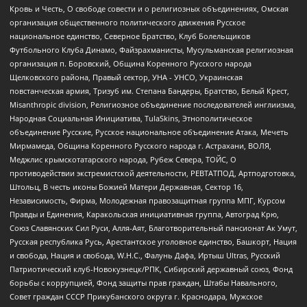
Кровь и Честь, О свободе совести и о религиозных объединениях, Омская
организация общественного политического движения Русское
национальное единство, Северное Братство, Клуб Болельщиков
Футбольного Клуба Динамо, Файзрахманисты, Мусульманская религиозная
организация п. Боровский, Община Коренного Русского народа
Щелковского района, Правый сектор, УНА - УНСО, Украинская
повстанческая армия, Тризуб им. Степана Бандеры, Братство, Белый Крест,
Misanthropic division, Религиозное объединение последователей инглиизма,
Народная Социальная Инициатива, TulaSkins, Этнополитическое
объединение Русские, Русское национальное объединение Атака, Мечеть
Мирмамеда, Община Коренного Русского народа г. Астрахани, ВОЛЯ,
Меджлис крымскотатарского народа, Рубеж Севера, ТОЙС, О
противодействии экстремистской деятельности, РЕВТАТПОД, Артподготовка,
Штольц, В честь иконы Божией Матери Державная, Сектор 16,
Независимость, Фирма, Молодежная правозащитная группа МПГ, Курсом
Правды и Единения, Каракольская инициативная группа, Автоград Крю,
Союз Славянских Сил Руси, Алля-Аят, Благотворительный пансионат Ак Умут,
Русская республика Русь, Арестантское уголовное единство, Башкорт, Нация
и свобода, Нация и свобода, W.H.С., Фалунь Дафа, Иртыш Ultras, Русский
Патриотический клуб-Новокузнецк/РПК, Сибирский державный союз, Фонд
борьбы с коррупцией, Фонд защиты прав граждан, Штабы Навального,
Совет граждан СССР Прикубанского округа г. Краснодара, Мужское