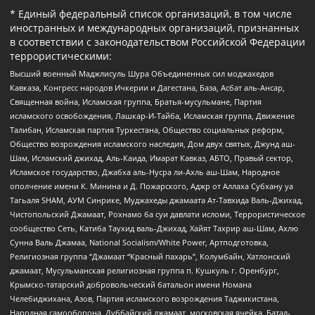
* Единый федеральный список организаций, в том числе
иностранных и международных организаций, признанных
в соответствии с законодательством Российской Федерации
террористическими:
Высший военный Маджлисуль Шура Объединенных сил моджахедов
Кавказа, Конгресс народов Ичкерии и Дагестана, База, Асбат аль-Ансар,
Священная война, Исламская группа, Братья-мусульмане, Партия
исламского освобождения, Лашкар-И-Тайба, Исламская группа, Движение
Талибан, Исламская партия Туркестана, Общество социальных реформ,
Общество возрождения исламского наследия, Дом двух святых, Джунд аш-
Шам, Исламский джихад, Аль-Каида, Имарат Кавказ, АБТО, Правый сектор,
Исламское государство, Джабха аль-Нусра ли-Ахль аш-Шам, Народное
ополчение имени К. Минина и Д. Пожарского, Аджр от Аллаха Субхану уа
Тагьаля SHAM, АУМ Синрике, Муджахеды джамаата Ат-Тавхида Валь-Джихад,
Чистопольский Джамаат, Рохнамо ба суи давлати исломи, Террористическое
сообщество Сеть, Катиба Таухид валь-Джихад, Хайят Тахрир аш-Шам, Ахлю
Сунна Валь Джамаа, National Socialism/White Power, Артподготовка,
Религиозная группа “Джамаат “Красный пахарь”, Колумбайн, Хатлонский
джамаат, Мусульманская религиозная группа п. Кушкуль г. Оренбург,
Крымско-татарский добровольческий батальон имени Номана
Челебиджихана, Азов, Партия исламского возрождения Таджикистана,
Народная самооборона, Дуббайский джамаат, московская ячейка, Батал-