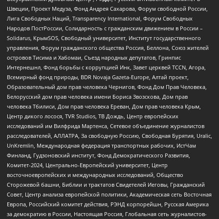
Швеции, Проект Медуза, Фонд Андрея Сахарова, Форум свободной России,
Лига Свободных Наций, Transparеncy International, Форум Свободных
Народов ПостРоссии, Солидарность с гражданским движением в России –
Solidarus, КрымSOS, Свободный университет, Институт государственного
управления, Форум гражданского общества Россия, Беллона, Союз жителей
островов Тисима и Хабомаи, Съезд народных депутатов, Гринпис
Интернешнл, Фонд борьбы с коррупцией Инк, Завет церквей TCCN, Агора,
Всемирный фонд природы, BDR Novaja Gazeta-Europe, Алтай проект,
Образовательный дом прав человека Чернигов, Фонд Дом Прав Человека,
Белорусский дом прав человека имени Бориса Звозскова, Дом прав
человека Тбилиси, Дом прав человека Ереван, Дом прав человека Крым,
Центр дикого лосося, TVR Studios, ТВ Дождь, Центр европейских
исследований им Вилфрида Мартенса, Сетевое объединение журналистов
расследователей, АЛЛАТРА, За свободную Россию, Свободная Бурятия, Uralic,
UnKremlin, Международная федерация транспортных рабочих, ИстЧам
Финланд, Гудзоновский институт, Фонд Демократического Развития,
Комитет-2024, Центрально-Европейский университет, Центр
восточноевропейских и международных исследований, Общество
Сторожевой башни, Библии и трактатов Свидетелей Иеговы, Гражданский
Совет, Центр анализа европейской политики, Академическая сеть Восточная
Европа, Российский комитет действия, РЭНД корпорейшн, Русская Америка
за демократию в России, Настоящая Россия, Глобальная сеть журналистов-