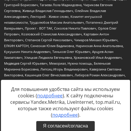
Для повышения удобства сайта мы используем
cookies (
подробнее
). К сайту подключены
Источник:
https://minjust.gov.ru/uploaded/files/reestr-
сервисы Yandex.Metrika, LiveInternet, top.mail.ru,
inostrannyih-agentov-22-03-2024.pdf
данные на
22.03.2024
которые также используют файлы cookies
(
подробнее
).
Я согласен/согласна