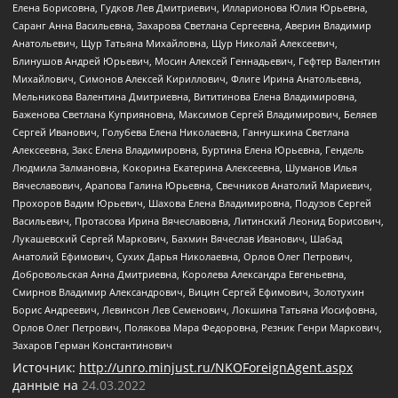
Елена Борисовна, Гудков Лев Дмитриевич, Илларионова Юлия Юрьевна,
Саранг Анна Васильевна, Захарова Светлана Сергеевна, Аверин Владимир
Анатольевич, Щур Татьяна Михайловна, Щур Николай Алексеевич,
Блинушов Андрей Юрьевич, Мосин Алексей Геннадьевич, Гефтер Валентин
Михайлович, Симонов Алексей Кириллович, Флиге Ирина Анатольевна,
Мельникова Валентина Дмитриевна, Вититинова Елена Владимировна,
Баженова Светлана Куприяновна, Максимов Сергей Владимирович, Беляев
Сергей Иванович, Голубева Елена Николаевна, Ганнушкина Светлана
Алексеевна, Закс Елена Владимировна, Буртина Елена Юрьевна, Гендель
Людмила Залмановна, Кокорина Екатерина Алексеевна, Шуманов Илья
Вячеславович, Арапова Галина Юрьевна, Свечников Анатолий Мариевич,
Прохоров Вадим Юрьевич, Шахова Елена Владимировна, Подузов Сергей
Васильевич, Протасова Ирина Вячеславовна, Литинский Леонид Борисович,
Лукашевский Сергей Маркович, Бахмин Вячеслав Иванович, Шабад
Анатолий Ефимович, Сухих Дарья Николаевна, Орлов Олег Петрович,
Добровольская Анна Дмитриевна, Королева Александра Евгеньевна,
Смирнов Владимир Александрович, Вицин Сергей Ефимович, Золотухин
Борис Андреевич, Левинсон Лев Семенович, Локшина Татьяна Иосифовна,
Орлов Олег Петрович, Полякова Мара Федоровна, Резник Генри Маркович,
Захаров Герман Константинович
Источник:
http://unro.minjust.ru/NKOForeignAgent.aspx
данные на
24.03.2022