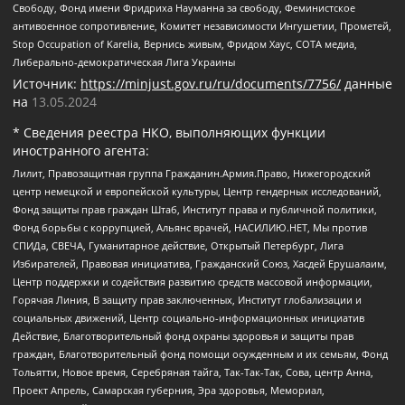
Свободу, Фонд имени Фридриха Науманна за свободу, Феминистское
антивоенное сопротивление, Комитет независимости Ингушетии, Прометей,
Stop Occupation of Karelia, Вернись живым, Фридом Хаус, СОТА медиа,
Либерально-демократическая Лига Украины
Источник:
https://minjust.gov.ru/ru/documents/7756/
данные
на
13.05.2024
* Сведения реестра НКО, выполняющих функции
иностранного агента:
Лилит, Правозащитная группа Гражданин.Армия.Право, Нижегородский
центр немецкой и европейской культуры, Центр гендерных исследований,
Фонд защиты прав граждан Штаб, Институт права и публичной политики,
Фонд борьбы с коррупцией, Альянс врачей, НАСИЛИЮ.НЕТ, Мы против
СПИДа, СВЕЧА, Гуманитарное действие, Открытый Петербург, Лига
Избирателей, Правовая инициатива, Гражданский Союз, Хасдей Ерушалаим,
Центр поддержки и содействия развитию средств массовой информации,
Горячая Линия, В защиту прав заключенных, Институт глобализации и
социальных движений, Центр социально-информационных инициатив
Действие, Благотворительный фонд охраны здоровья и защиты прав
граждан, Благотворительный фонд помощи осужденным и их семьям, Фонд
Тольятти, Новое время, Серебряная тайга, Так-Так-Так, Сова, центр Анна,
Проект Апрель, Самарская губерния, Эра здоровья, Мемориал,