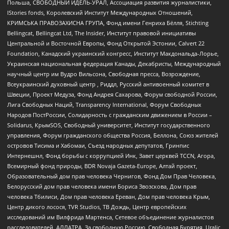
Польша, СВОБОДНЫЙ ИДЕЛЬ-УРАЛ, Ассоциация развития журналистики,
IStories fonds, Королевский Институт Международных Отношений,
КРИМСЬКА ПРАВОЗАХИСНА ГРУПА, Фонд имени Генриха Бёлля, Stichting
Bellingcat, Bellingcat Ltd, The Insider, Институт правовой инициативы
Центральной и Восточной Европы, Фонд Открытой Эстонии, Calvert 22
Foundation, Канадский украинский конгресс, Институт Макдональда-Лорье,
Украинская национальная федерация Канады, Декабристы, Международный
научный центр им Вудро Вильсона, Свободная пресса, Возрождение,
Всеукраинский духовный центр , Риддл, Русский антивоенный комитет в
Швеции, Проект Медуза, Фонд Андрея Сахарова, Форум свободной России,
Лига Свободных Наций, Transparеncy International, Форум Свободных
Народов ПостРоссии, Солидарность с гражданским движением в России –
Solidarus, КрымSOS, Свободный университет, Институт государственного
управления, Форум гражданского общества Россия, Беллона, Союз жителей
островов Тисима и Хабомаи, Съезд народных депутатов, Гринпис
Интернешнл, Фонд борьбы с коррупцией Инк, Завет церквей TCCN, Агора,
Всемирный фонд природы, BDR Novaja Gazeta-Europe, Алтай проект,
Образовательный дом прав человека Чернигов, Фонд Дом Прав Человека,
Белорусский дом прав человека имени Бориса Звозскова, Дом прав
человека Тбилиси, Дом прав человека Ереван, Дом прав человека Крым,
Центр дикого лосося, TVR Studios, ТВ Дождь, Центр европейских
исследований им Вилфрида Мартенса, Сетевое объединение журналистов
расследователей, АЛЛАТРА, За свободную Россию, Свободная Бурятия, Uralic,