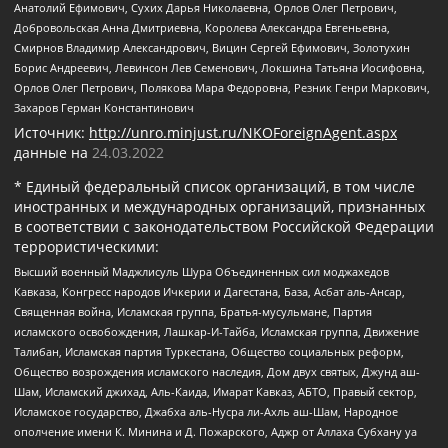
Анатолий Ефимович, Сухих Дарья Николаевна, Орлов Олег Петрович,
Добровольская Анна Дмитриевна, Королева Александра Евгеньевна,
Смирнов Владимир Александрович, Вицин Сергей Ефимович, Золотухин
Борис Андреевич, Левинсон Лев Семенович, Локшина Татьяна Иосифовна,
Орлов Олег Петрович, Полякова Мара Федоровна, Резник Генри Маркович,
Захаров Герман Константинович
Источник:
http://unro.minjust.ru/NKOForeignAgent.aspx
данные на
24.03.2022
* Единый федеральный список организаций, в том числе
иностранных и международных организаций, признанных
в соответствии с законодательством Российской Федерации
террористическими:
Высший военный Маджлисуль Шура Объединенных сил моджахедов
Кавказа, Конгресс народов Ичкерии и Дагестана, База, Асбат аль-Ансар,
Священная война, Исламская группа, Братья-мусульмане, Партия
исламского освобождения, Лашкар-И-Тайба, Исламская группа, Движение
Талибан, Исламская партия Туркестана, Общество социальных реформ,
Общество возрождения исламского наследия, Дом двух святых, Джунд аш-
Шам, Исламский джихад, Аль-Каида, Имарат Кавказ, АБТО, Правый сектор,
Исламское государство, Джабха аль-Нусра ли-Ахль аш-Шам, Народное
ополчение имени К. Минина и Д. Пожарского, Аджр от Аллаха Субхану уа