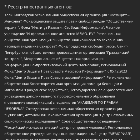
* Реестр иностранных агентов:
Калининградская региональная общественная организация "Экозащита!-Женсовет", Фонд содействия защите прав и свобод граждан "Общественный вердикт", Фонд "Институт Развития Свободы Информации", Частное учреждение "Информационное агентство МЕМО. РУ", Региональная общественная организация "Общественная комиссия по сохранению наследия академика Сахарова", Фонд поддержки свободы прессы, Санкт-Петербургская общественная правозащитная организация "Гражданский контроль", Межрегиональная общественная организация "Информационно-просветительский центр "Мемориал", Региональный Фонд "Центр Защиты Прав Средств Массовой Информации", с 05.12.2023 Фонд "Центр Защиты Прав Средств массовой информации", Региональная общественная благотворительная организация помощи беженцам и мигрантам "Гражданское содействие", Негосударственное образовательное учреждение дополнительного профессионального образования (повышение квалификации) специалистов "АКАДЕМИЯ ПО ПРАВАМ ЧЕЛОВЕКА", Свердловская региональная общественная организация "Сутяжник", Автономная некоммерческая организация "Центр независимых социологических исследований", Союз общественных объединений "Российский исследовательский центр по правам человека", Региональное общественное учреждение научно-информационный центр "МЕМОРИАЛ", Некоммерческая организация "Фонд защиты гласности", Автономная некоммерческая организация "Институт прав человека", Городская общественная организация "Екатеринбургское общество "МЕМОРИАЛ", Городская общественная организация "Рязанское историко-просветительское и правозащитное общество "Мемориал" (Рязанский Мемориал), Челябинский региональный орган общественной самодеятельности – женское общественное объединение "Женщины Евразии", Челябинский региональный орган общественной самодеятельности "Уральская правозащитная группа", Фонд содействия защите здоровья и социальной справедливости имени Андрея Рылькова, Автономная Некоммерческая Организация "Аналитический Центр Юрия Левады", Автономная некоммерческая организация социальной поддержки населения "Проект Апрель", Региональная общественная организация помощи женщинам и детям, находящимся в кризисной ситуации "Информационно-методический центр "Анна", Фонд содействия развитию массовых коммуникаций и правовому просвещению "Так-так-Так", Фонд содействия устойчивому развитию "Серебряная тайга", Свердловский региональный общественный фонд социальных проектов "Новое время", "Idel.Реалии", Кавказ.Реалии, Крым.Реалии, Телеканал Настоящее Время, Татаро-башкирская служба Радио Свобода (Azatliq Radiosi), Радио Свободная Европа/Радио Свобода (PCE/PC), "Сибирь.Реалии", "Фактограф", Благотворительный фонд помощи осужденным и их семьям, Автономная некоммерческая организация "Институт глобализации и социальных движений", Фонд "В защиту прав заключенных", Частное учреждение "Центр поддержки и содействия развитию средств массовой информации", Пензенский региональный общественный благотворительный фонд "Гражданский союз", "Север.Реалии", Некоммерческая организация Фонд "Правовая инициатива", Общество с ограниченной ответственностью "Радио Свободная Европа/Радио Свобода", Чешское информационное агентство "MEDIUM-ORIENT", Красноярская региональная общественная организация "Мы против СПИДа", Камалягин Денис Николаевич, Маркелов Сергей Евгеньевич, Пономарев Лев Александрович, Савицкая Людмила Алексеевна, Автономная некоммерческая организация "Центр по работе с проблемой насилия "НАСИЛИЮ.НЕТ", Межрегиональный профессиональный союз работников здравоохранения "Альянс врачей", Юридическое лицо, зарегистрированное в Латвийской Республике, SIA "Medusa Project" (регистрационный номер 40103797863, дата регистрации 10.06.2014), Некоммерческая организация "Фонд по борьбе с коррупцией", Автономная некоммерческая организация "Институт права и публичной политики", Баданин Роман Сергеевич, Гликин Максим Александрович, Железнова Мария Михайловна, Лукьянова Юлия Сергеевна, Маетная Елизавета Витальевна, Маняхин Петр Борисович, Чуракова Ольга Владимировна, Ярош Юлия Петровна, Юридическое лицо "The Insider SIA", зарегистрированное в Риге, Латвийская Республика (дата регистрации 26.06.2015), являющееся администратором доменного имени интернет-издания "The Insider SIA", https://theins.ru, Постернак Алексей Евгеньевич, Рубин Михаил Аркадьевич, Анин Роман Александрович, Юридическое лицо Istories fonds, зарегистрированное в Латвийской Республике (регистрационный номер 50008295751, дата регистрации 24.02.2020), Великовский Дмитрий Александрович, Долинина Ирина Николаевна, Мароховская Алеся Алексеевна, Шлейнов Роман Юрьевич, Шмагун Олеся Валентиновна, Общество с ограниченной ответственностью "Альтаир 2021", Общество с ограниченной ответственностью "Вега 2021", Общество с ограниченной ответственностью "Главный редактор 2021", Общество с ограниченной ответственностью "Ромашки монолит", Важенков Артем Валерьевич, Ивановская областная общественная организация "Центр гендерных исследований", Гурман Юрий Альбертович, Медиапроект "ОВД-Инфо", Егоров Владимир Владимирович, Жилинский Владимир Александрович, Общество с ограниченной ответственностью "ЗП", Иванова София Юрьевна, Карезина Инна Павловна, Кильтау Екатерина Викторовна, Петров Алексей Викторович, Пискунов Сергей Евгеньевич, Смирнов Сергей Сергеевич, Тихонов Михаил Сергеевич, Общество с ограниченной ответственностью "ЖУРНАЛИСТ-ИНОСТРАННЫЙ АГЕНТ", Арапова Галина Юрьевна, Вольтская Татьяна Анатольевна, Американская компания "Mason G.E.S. Anonymous Foundation" (США), являющаяся владельцем интернет-издания https://mnews.world/, Компания "Stichting Bellingcat", зарегистрированная в Нидерландах (дата регистрации 11.07.2018), Захаров Андрей Вячеславович, Клепиковская Екатерина Дмитриевна, Общество с ограниченной ответственностью "МЕМО", Перл Роман Александрович, Симонов Евгений Алексеевич, Соловьева Елена Анатольевна, Сотников Даниил Владимирович, Сурначева Елизавета Дмитриевна, Автономная некоммерческая организация по защите прав человека и информированию населения "Якутия – Наше Мнение", Общество с ограниченной ответственностью "Москоу диджитал медиа", с 26.01.2023 Общество с ограниченной ответственностью "Чайка Белые сады", Ветошкина Валерия Валерьевна, Заговора Максим Александрович, Межрегиональное общественное движение "Российская ЛГБТ - сеть", Оленичев Максим Владимирович, Павлов Иван Юрьевич, Скворцова Елена Сергеевна, Общество с ограниченной ответственностью "Как бы инагент", Кочетков Игорь Викторович, Общество с ограниченной ответственностью "Честные выборы", Еланчик Олег Александрович, Общество с ограниченной ответственностью "Нобелевский призыв", Гималова Регина Эмилевна, Григорьев Андрей Валерьевич, Григорьева Алина Александровна, Ассоциация по содействию защите прав призывников, альтернативнослужащих и военнослужащих "Правозащитная группа "Гражданин.Армия.Право", Хисамова Регина Фаритовна, Автономная некоммерческая организация по реализации социально-правовых программ "Лилит", Дальневосточное общественное движение "Маяк", Санкт-Петербургская ЛГБТ-инициативная группа "Выход", Инициативная группа ЛГБТ+ "Реверс", Алексеев Андрей Викторович, Бекбулатова Таисия Львовна, Беляев Иван Михайлович, Владыкина Елена Сергеевна, Гельман Марат Александрович, Никульшина Вероника Юрьевна, Толоконникова Надежда Андреевна, Шендерович Виктор Анатольевич, Общество с ограниченной ответственностью "Данное сообщение", Общество с ограниченной ответственностью Издательский дом "Новая глава", Айнбиндер Александра Александровна, Московский комьюнити-центр для ЛГБТ+инициатив, Благотворительный фонд развития филантропии, Deutsche Welle (Германия, Kurt-Schumacher-Strasse 3, 53113 Bonn), Борзунова Мария Михайловна, Воробьев Виктор Викторович, Голубева Анна Львовна, Константинова Алла Михайловна, Малкова Ирина Владимировна, Мурадов Мурад Абдулгалимович, Осетинская Елизавета Николаевна, Понасенков Евгений Николаевич, Ганапольский Матвей Юрьевич, Киселев Евгений Алексеевич, Борухович Ирина Григорьевна, Дремин Иван Тимофеевич, Дубровский Дмитрий Викторович, Красноярская региональная общественная организация поддержки и развития альтернативных образовательных технологий и межкультурных коммуникаций "ИНТЕРРА", Маяковская Екатерина Алексеевна, Фейгин Марк Захарович, Филимонов Андрей Викторович, Дзугкоева Регина Николаевна, Доброхотов Роман Александрович, Дудь Юрий Александрович, Елкин Сергей Владимирович, Кругликов Кирилл Игоревич, Сабунаева Мария Леонидовна, Семенов Алексей Владимирович, Шаинян Карен Багратович, Шульман Екатерина Михайловна, Асафьев Артур Валерьевич, Вахштайн Виктор Семенович, Венедиктов Алексей Алексеевич, Лушникова Екатерина Евгеньевна, Волков Леонид Михайлович, Невзоров Александр Глебович, Пархоменко Сергей Борисович, Сироткин Ярослав Николаевич, Кара-Мурза Владимир Владимирович, Баранова Наталья Владимировна, Гозман Леонид Яковлевич, Кагарлицкий Борис Юльевич, Климарев Михаил Валерьевич, Милов Владимир Станиславович, Автономная некоммерческая организация Краснодарский центр современного искусства "Типография", Моргенштерн Алишер Тагирович, Соболь Любовь Эдуардовна, Общество с ограниченной ответственностью "ЛИЗА НОРМ", Каспаров Гарри Кимович, Ходорковский Михаил Борисович, Общество с ограниченной ответственностью "Апрельские тезисы", Данилович Ирина Брониславовна, Кашин Олег Владимирович, Петров Николай Владимирович, Пивоваров Алексей Владимирович, Соколов Михаил Владимирович, Цветкова Юлия Владимировна, Чичваркин Евгений Александрович, Комитет против пыток/Команда против пыток, Общество с ограниченной ответственностью "Первый научный", Общество с ограниченной ответственностью "Вертолет и ко", Белоцерковская Вероника Борисовна, Кац Максим Евгеньевич, Лазарева Татьяна Юрьевна, Шаведдинов Руслан Табризович, Яшин Илья Валерьевич, Общество с ограниченной ответственностью "Иноагент ААВ", Алешковский Дмитрий Петрович, Альбац Евгения Марковна, Быков Дмитрий Львович, Галямина Юлия Евгеньевна, Лойко Сергей Леонидович, Мартынов Кирилл Константинович, Медведев Сергей Александрович, Крашенинников Федор Геннадиевич, Гордеева Катерина Вл