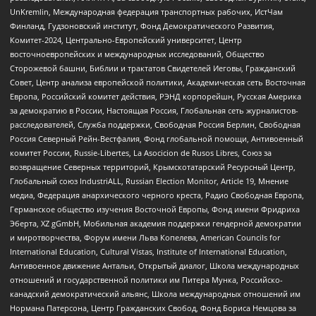
UnKremlin, Международная федерация транспортных рабочих, ИстЧам
Финланд, Гудзоновский институт, Фонд Демократического Развития,
Комитет-2024, Центрально-Европейский университет, Центр
восточноевропейских и международных исследований, Общество
Сторожевой башни, Библии и трактатов Свидетелей Иеговы, Гражданский
Совет, Центр анализа европейской политики, Академическая сеть Восточная
Европа, Российский комитет действия, РЭНД корпорейшн, Русская Америка
за демократию в России, Настоящая Россия, Глобальная сеть журналистов-
расследователей, Служба поддержки, Свободная Россия Берлин, Свободная
Россия Северный Рейн-Вестфалия, Фонд глобальной помощи, Антивоенный
комитет России, Russie-Libertes, La Asocicion de Rusos Libres, Союз за
возвращение Северных территорий, Крымскотатарский Ресурсный Центр,
Глобальный союз IndustriALL, Russian Election Monitor, Article 19, Мнение
медиа, Федерация анархического черного креста, Радио Свободная Европа,
Германское общество изучения Восточной Европы, Фонд имени Фридриха
Эберта, XZ gGmbH, Мобильная академия поддержки гендерной демократии
и миротворчества, Форум имени Льва Копелева, American Councils for
International Education, Cultural Vistas, Institute of International Education,
Антивоенное движение Антальи, Открытый диалог, Школа международных
отношений и государственной политики им Питера Мунка, Российско-
канадский демократический альянс, Школа международных отношений им
Нормана Патерсона, Центр Гражданских Свобод, Фонд Бориса Немцова за