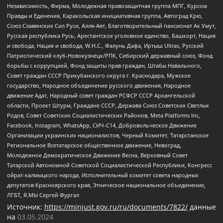
Независимость, Фирма, Молодежная правозащитная группа МПГ, Курсом
Правды и Единения, Каракольская инициативная группа, Автоград Крю,
Союз Славянских Сил Руси, Алля-Аят, Благотворительный пансионат Ак Умут,
Русская республика Русь, Арестантское уголовное единство, Башкорт, Нация
и свобода, Нация и свобода, W.H.С., Фалунь Дафа, Иртыш Ultras, Русский
Патриотический клуб-Новокузнецк/РПК, Сибирский державный союз, Фонд
борьбы с коррупцией, Фонд защиты прав граждан, Штабы Навального,
Совет граждан СССР Прикубанского округа г. Краснодара, Мужское
государство, Народное объединение русского движения, Народное
движение Адат, Народный совет граждан РСФСР СССР Архангельской
области, Проект Штурм, Граждане СССР, Держава Союз Советских Светлых
Родов, Совет Советских Социалистических Районов, Meta Platforms Inc,
Facebook, Instagram, WhatsApp, СИЧ-С14, Добровольческое Движение
Организации украинских националистов, Черный Комитет, Татарстанское
Региональное Всетатарское общественное движение, Невоград,
Молодежное Демократическое Движение Весна, Верховный Совет
Татарской Автономной Советской Социалистической Республики, Конгресс
ойрат-калмыцкого народа, Исполнительный комитет совета народных
депутатов Красноярского края, Этническое национальное объединение,
ЛГБТ, Я.МЫ Сергей Фургал
Источник:
https://minjust.gov.ru/ru/documents/7822/
данные
на
03.05.2024