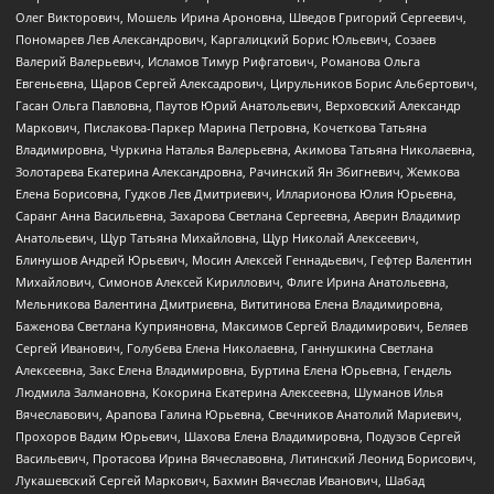
Олег Викторович, Мошель Ирина Ароновна, Шведов Григорий Сергеевич,
Пономарев Лев Александрович, Каргалицкий Борис Юльевич, Созаев
Валерий Валерьевич, Исламов Тимур Рифгатович, Романова Ольга
Евгеньевна, Щаров Сергей Алексадрович, Цирульников Борис Альбертович,
Гасан Ольга Павловна, Паутов Юрий Анатольевич, Верховский Александр
Маркович, Пислакова-Паркер Марина Петровна, Кочеткова Татьяна
Владимировна, Чуркина Наталья Валерьевна, Акимова Татьяна Николаевна,
Золотарева Екатерина Александровна, Рачинский Ян Збигневич, Жемкова
Елена Борисовна, Гудков Лев Дмитриевич, Илларионова Юлия Юрьевна,
Саранг Анна Васильевна, Захарова Светлана Сергеевна, Аверин Владимир
Анатольевич, Щур Татьяна Михайловна, Щур Николай Алексеевич,
Блинушов Андрей Юрьевич, Мосин Алексей Геннадьевич, Гефтер Валентин
Михайлович, Симонов Алексей Кириллович, Флиге Ирина Анатольевна,
Мельникова Валентина Дмитриевна, Вититинова Елена Владимировна,
Баженова Светлана Куприяновна, Максимов Сергей Владимирович, Беляев
Сергей Иванович, Голубева Елена Николаевна, Ганнушкина Светлана
Алексеевна, Закс Елена Владимировна, Буртина Елена Юрьевна, Гендель
Людмила Залмановна, Кокорина Екатерина Алексеевна, Шуманов Илья
Вячеславович, Арапова Галина Юрьевна, Свечников Анатолий Мариевич,
Прохоров Вадим Юрьевич, Шахова Елена Владимировна, Подузов Сергей
Васильевич, Протасова Ирина Вячеславовна, Литинский Леонид Борисович,
Лукашевский Сергей Маркович, Бахмин Вячеслав Иванович, Шабад