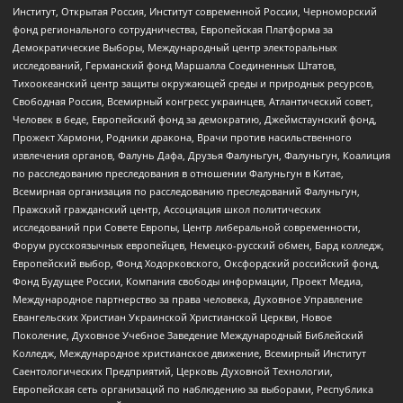
Институт, Открытая Россия, Институт современной России, Черноморский
фонд регионального сотрудничества, Европейская Платформа за
Демократические Выборы, Международный центр электоральных
исследований, Германский фонд Маршалла Соединенных Штатов,
Тихоокеанский центр защиты окружающей среды и природных ресурсов,
Свободная Россия, Всемирный конгресс украинцев, Атлантический совет,
Человек в беде, Европейский фонд за демократию, Джеймстаунский фонд,
Прожект Хармони, Родники дракона, Врачи против насильственного
извлечения органов, Фалунь Дафа, Друзья Фалуньгун, Фалуньгун, Коалиция
по расследованию преследования в отношении Фалуньгун в Китае,
Всемирная организация по расследованию преследований Фалуньгун,
Пражский гражданский центр, Ассоциация школ политических
исследований при Совете Европы, Центр либеральной современности,
Форум русскоязычных европейцев, Немецко-русский обмен, Бард колледж,
Европейский выбор, Фонд Ходорковского, Оксфордский российский фонд,
Фонд Будущее России, Компания свободы информации, Проект Медиа,
Международное партнерство за права человека, Духовное Управление
Евангельских Христиан Украинской Христианской Церкви, Новое
Поколение, Духовное Учебное Заведение Международный Библейский
Колледж, Международное христианское движение, Всемирный Институт
Саентологических Предприятий, Церковь Духовной Технологии,
Европейская сеть организаций по наблюдению за выборами, Республика