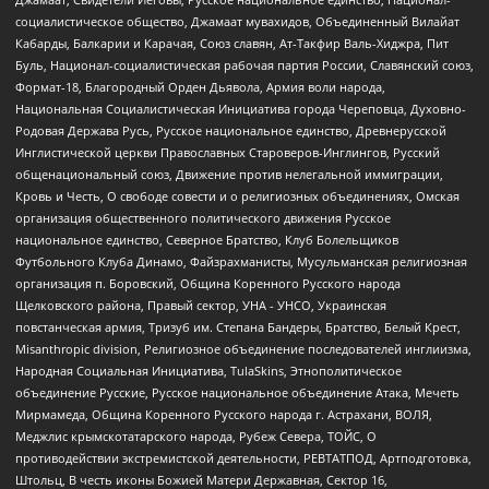
социалистическое общество, Джамаат мувахидов, Объединенный Вилайат
Кабарды, Балкарии и Карачая, Союз славян, Ат-Такфир Валь-Хиджра, Пит
Буль, Национал-социалистическая рабочая партия России, Славянский союз,
Формат-18, Благородный Орден Дьявола, Армия воли народа,
Национальная Социалистическая Инициатива города Череповца, Духовно-
Родовая Держава Русь, Русское национальное единство, Древнерусской
Инглистической церкви Православных Староверов-Инглингов, Русский
общенациональный союз, Движение против нелегальной иммиграции,
Кровь и Честь, О свободе совести и о религиозных объединениях, Омская
организация общественного политического движения Русское
национальное единство, Северное Братство, Клуб Болельщиков
Футбольного Клуба Динамо, Файзрахманисты, Мусульманская религиозная
организация п. Боровский, Община Коренного Русского народа
Щелковского района, Правый сектор, УНА - УНСО, Украинская
повстанческая армия, Тризуб им. Степана Бандеры, Братство, Белый Крест,
Misanthropic division, Религиозное объединение последователей инглиизма,
Народная Социальная Инициатива, TulaSkins, Этнополитическое
объединение Русские, Русское национальное объединение Атака, Мечеть
Мирмамеда, Община Коренного Русского народа г. Астрахани, ВОЛЯ,
Меджлис крымскотатарского народа, Рубеж Севера, ТОЙС, О
противодействии экстремистской деятельности, РЕВТАТПОД, Артподготовка,
Штольц, В честь иконы Божией Матери Державная, Сектор 16,