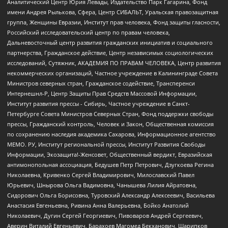
Аналитический Центр Юрия Левады, Издательство Парк Гагарина, Фонд
имени Андрея Рылькова, Сфера, Центр СИБАЛЬТ, Уральская правозащитная
группа, Женщины Евразии, Институт прав человека, Фонд защиты гласности,
Российский исследовательский центр по правам человека,
Дальневосточный центр развития гражданских инициатив и социального
партнерства, Гражданское действие, Центр независимых социологических
исследований, Сутяжник, АКАДЕМИЯ ПО ПРАВАМ ЧЕЛОВЕКА, Центр развития
некоммерческих организаций, Частное учреждение в Калининграде Совета
Министров северных стран, Гражданское содействие, Трансперенси
Интернешнл-Р, Центр Защиты Прав Средств Массовой Информации,
Институт развития прессы - Сибирь, Частное учреждение в Санкт-
Петербурге Совета Министров Северных Стран, Фонд поддержки свободы
прессы, Гражданский контроль, Человек и Закон, Общественная комиссия
по сохранению наследия академика Сахарова, Информационное агентство
МЕМО. РУ, Институт региональной прессы, Институт Развития Свободы
Информации, Экозащита!-Женсовет, Общественный вердикт, Евразийская
антимонопольная ассоциация, Бедушев Петр Петрович, Дзугкоева Регина
Николаевна, Кривенко Сергей Владимирович, Милославский Павел
Юрьевич, Шнырова Ольга Вадимовна, Чанышева Лилия Айратовна,
Сидорович Ольга Борисовна, Туровский Александр Алексеевич, Васильева
Анастасия Евгеньевна, Ривина Анна Валерьевна, Бойко Анатолий
Николаевич, Дугин Сергей Георгиевич, Пивоваров Андрей Сергеевич,
Аверин Виталий Евгеньевич, Барахоев Магомед Бекханович, Шарипков