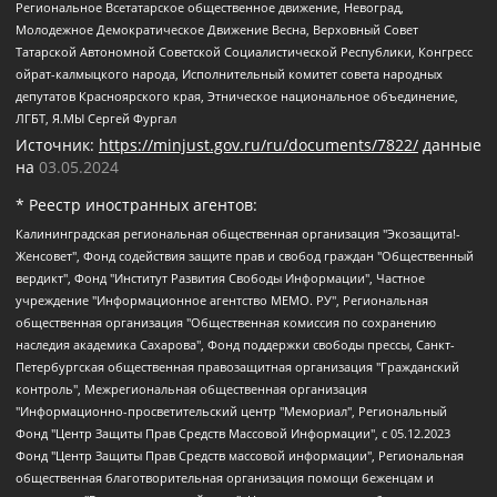
Региональное Всетатарское общественное движение, Невоград,
Молодежное Демократическое Движение Весна, Верховный Совет
Татарской Автономной Советской Социалистической Республики, Конгресс
ойрат-калмыцкого народа, Исполнительный комитет совета народных
депутатов Красноярского края, Этническое национальное объединение,
ЛГБТ, Я.МЫ Сергей Фургал
Источник:
https://minjust.gov.ru/ru/documents/7822/
данные
на
03.05.2024
* Реестр иностранных агентов:
Калининградская региональная общественная организация "Экозащита!-Женсовет", Фонд содействия защите прав и свобод граждан "Общественный вердикт", Фонд "Институт Развития Свободы Информации", Частное учреждение "Информационное агентство МЕМО. РУ", Региональная общественная организация "Общественная комиссия по сохранению наследия академика Сахарова", Фонд поддержки свободы прессы, Санкт-Петербургская общественная правозащитная организация "Гражданский контроль", Межрегиональная общественная организация "Информационно-просветительский центр "Мемориал", Региональный Фонд "Центр Защиты Прав Средств Массовой Информации", с 05.12.2023 Фонд "Центр Защиты Прав Средств массовой информации", Региональная общественная благотворительная организация помощи беженцам и мигрантам "Гражданское содействие", Негосударственное образовательное учреждение дополнительного профессионального образования (повышение квалификации) специалистов "АКАДЕМИЯ ПО ПРАВАМ ЧЕЛОВЕКА", Свердловская региональная общественная организация "Сутяжник", Автономная некоммерческая организация "Центр независимых социологических исследований", Союз общественных объединений "Российский исследовательский центр по правам человека", Региональное общественное учреждение научно-информационный центр "МЕМОРИАЛ", Некоммерческая организация "Фонд защиты гласности", Автономная некоммерческая организация "Институт прав человека", Городская общественная организация "Екатеринбургское общество "МЕМОРИАЛ", Городская общественная организация "Рязанское историко-просветительское и правозащитное общество "Мемориал" (Рязанский Мемориал), Челябинский региональный орган общественной самодеятельности – женское общественное объединение "Женщины Евразии", Челябинский региональный орган общественной самодеятельности "Уральская правозащитная группа", Фонд содействия защите здоровья и социальной справедливости имени Андрея Рылькова, Автономная Некоммерческая Организация "Аналитический Центр Юрия Левады", Автономная некоммерческая организация социальной поддержки населения "Проект Апрель", Региональная общественная организация помощи женщинам и детям, находящимся в кризисной ситуации "Информационно-методический центр "Анна", Фонд содействия развитию массовых коммуникаций и правовому просвещению "Так-так-Так", Фонд содействия устойчивому развитию "Серебряная тайга", Свердловский региональный общественный фонд социальных проектов "Новое время", "Idel.Реалии", Кавказ.Реалии, Крым.Реалии, Телеканал Настоящее Время, Татаро-башкирская служба Радио Свобода (Azatliq Radiosi), Радио Свободная Европа/Радио Свобода (PCE/PC), "Сибирь.Реалии", "Фактограф", Благотворительный фонд помощи осужденным и их семьям, Автономная некоммерческая организация "Институт глобализации и социальных движений", Фонд "В защиту прав заключенных", Частное учреждение "Центр поддержки и содействия развитию средств массовой информации", Пензенский региональный общественный благотворительный фонд "Гражданский союз", "Север.Реалии", Некоммерческая организация Фонд "Правовая инициатива", Общество с ограниченной ответственностью "Радио Свободная Европа/Радио Свобода", Чешское информационное агентство "MEDIUM-ORIENT", Красноярская региональная общественная организация "Мы против СПИДа", Камалягин Денис Николаевич, Маркелов Сергей Евгеньевич, Пономарев Лев Александрович, Савицкая Людмила Алексеевна, Автономная некоммерческая организация "Центр по работе с проблемой насилия "НАСИЛИЮ.НЕТ", Межрегиональный профессиональный союз работников здравоохранения "Альянс врачей", Юридическое лицо, зарегистрированное в Латвийской Республике, SIA "Medusa Project" (регистрационный номер 40103797863, дата регистрации 10.06.2014), Некоммерческая организация "Фонд по борьбе с коррупцией", Автономная некоммерческая организация "Институт права и публичной политики", Баданин Роман Сергеевич, Гликин Максим Александрович, Железнова Мария Михайловна, Лукьянова Юлия Сергеевна, Маетная Елизавета Витальевна, Маняхин Петр Борисович, Чуракова Ольга Владимировна, Ярош Юлия Петровна, Юридическое лицо "The Insider SIA", зарегистрированное в Риге, Латвийская Республика (дата регистрации 26.06.2015), являющееся администратором доменного имени интернет-издания "The Insider SIA", https://theins.ru, Постернак Алексей Евгеньевич, Рубин Михаил Аркадьевич, Анин Роман Александрович, Юридическое лицо Istories fonds, зарегистрированное в Латвийской Республике (регистрационный номер 50008295751, дата регистрации 24.02.2020), Великовский Дмитрий Александрович, Долинина Ирина Николаевна, Мароховская Алеся Алексеевна, Шлейнов Роман Юрьевич, Шмагун Олеся Валентиновна, Общество с ограниченной ответственностью "Альтаир 2021", Общество с ограниченной ответственностью "Вега 2021", Общество с ограниченной ответственностью "Главный редактор 2021", Общество с ограниченной ответственностью "Ромашки монолит", Важенков Артем Валерьевич, Ивановская областная общественная организация "Центр гендерных исследований", Гурман Юрий Альбертович, Медиапроект "ОВД-Инфо", Егоров Владимир Владимирович, Жилинский Владимир Александрович, Общество с ограниченной ответственностью "ЗП", Иванова София Юрьевна, Карезина Инна Павловна, Кильтау Екатерина Викторовна, Петров Алексей Викторович, Пискунов Сергей Евгеньевич, Смирнов Сергей Сергеевич, Тихонов Михаил Сергеевич, Общество с ограниченной ответственностью "ЖУРНАЛИСТ-ИНОСТРАННЫЙ АГЕНТ", Арапова Галина Юрьевна, Вольтская Татьяна Анатольевна, Американская компания "Mason G.E.S. Anonymous Foundation" (США), являющаяся владельцем интернет-издания https://mnews.world/, Компания "Stichting Bellingcat", зарегистрированная в Нидерландах (дата регистрации 11.07.2018), Захаров Андрей Вячеславович, Клепиковская Екатерина Дмитриевна, Общество с ограниченной ответственностью "МЕМО", Перл Роман Александрович, Симонов Евгений Алексеевич, Соловьева Елена Анатольевна, Сотников Даниил Владимирович, Сурначева Елизавета Дмитриевна, Автономная некоммерческая организация по защите прав человека и информированию населения "Якутия – Наше Мнение", Общество с ограниченной ответственностью "Москоу диджитал медиа", с 26.01.2023 Общество с ограниченной ответственностью "Чайка Белые сады", Ветошкина Валерия Валерьевна, Заговора Максим Александрович, Межрегиональное общественное движение "Российская ЛГБТ - сеть", Оленичев Максим Владимирович, Павлов Иван Юрьевич, Скворцова Елена Сергеевна, Общество с ограниченной ответственностью "Как бы инагент", Кочетков Игорь Викторович, Общество с ограниченной ответственностью "Честные выборы", Еланчик Олег Александрович, Общество с ограниченной ответственностью "Нобелевский призыв", Гималова Регина Эмилевна, Григорьев Андрей Валерьевич, Григорьева Алина Александровна, Ассоциация по содействию защите прав призывников, альтернативнослужащих и военнослужащих "Правозащитная группа "Гражданин.Армия.Право", Хисамова Регина Фаритовна, Автономная некоммерческая организация по реализации социально-правовых программ "Лилит", Дальневосточное общественное движение "Маяк", Санкт-Петербургская ЛГБТ-инициативная группа "Выход", Инициативная группа ЛГБТ+ "Реверс", Алексеев Андрей Викторович, Бекбулатова Таисия Львовна, Беляев Иван Михайлович, Владыкина Елена Сергеевна, Гельман Марат Александрович, Никульшина Вероника Юрьевна, Толоконникова Надежда Андреевна, Шендерович Виктор Анатольевич, Общество с ограниченной ответственностью "Данное сообщение", Общество с ограниченной ответственностью Издательский дом "Новая глава", Айнбиндер Александра Александровна, Московский комьюнити-центр для ЛГБТ+инициатив, Благотворительный фонд развития филантропии, Deutsche Welle (Германия, Kurt-Schumacher-Strasse 3, 53113 Bonn), Борзунова Мария Михайловна, Воробьев Виктор Викторович, Голубева Анна Львовна, Константинова Алла Михайловна, Малкова Ирина Владимировна, Мурадов Мурад Абдулгалимович, Осетинская Елизавета Николаевна, Понасенков Евгений Николаевич, Ганапольский Матвей Юрьевич, Киселев Евгений Алексеевич, Борухович Ирина Григорьевна, Дремин Иван Тимофеевич, Дубровский Дмитрий Викторович, Красноярская региональная общественная организация поддержки и развития альтернативных образовательных технологий и межкультурных коммуникаций "ИНТЕРРА", Маяковская Екатерина Алексеевна, Фейгин Марк Захарович, Филимонов Андрей Викторович, Дзугкоева Регина Николаевна, Доброхотов Роман Александрович, Дудь Юрий Александрович, Елкин Сергей Владимирович, Кругликов Кирилл Игоревич, Сабунаева Мария Леонидовна, Семенов Алексей Владимирович, Шаинян Карен Багратович, Шульман Екатерина Михайловна, Асафьев Артур Валерьевич, Вахштайн Виктор Семенович, Венедиктов Алексей Алексеевич, Лушникова Екатерина Евгеньевна, Волков Леонид Михайлович, Невзоров Александр Глебович, Пархоменко Сергей Борисович, Сироткин Ярослав Николаевич, Кара-Мурза Владимир Владимирович, Баранова Наталья Владимировна, Гозман Леонид Яковлевич, Кагарлицкий Борис Юльевич, Климарев Михаил Валерьевич, Милов Владимир Станиславович, Автономная некоммерческая организация Краснодарский центр современного искусства "Типография", Моргенштерн Алишер Тагирович, Соболь Любовь Эдуардовна, Общество с ограниченной ответственностью "ЛИЗА НОРМ", Каспаров Гарри Кимович, Ходорковский Михаил Борисович, Общество с ограниченной ответственностью "Апрельские тезисы", Данилович Ирина Брониславовна, Кашин Олег Владимирович, Петров Николай Владимирович, Пивоваров Алексей Владимирович, Соколов Михаил Владимирович, Цветкова Юлия Владимировна, Чичваркин Евгений Александрович, Комитет против пыток/Команда против пыток, Общество с ограниченной ответственностью "Первый научный", Общество с ограниченной ответственностью "Вертолет и ко", Белоцерковская Вероника Борисовна, Кац Максим Евгеньевич, Лазарева Татьяна Юрьевна, Шаведдинов Руслан Табризович, Яшин Илья Валерьевич, Общество с ограниченной ответственностью "Иноагент ААВ", Алешковский Дмитрий Петрович, Альбац Евгения Марковна, Быков Дмитрий Львович, Галямина Юлия Евгеньевна, Лойко Сергей Леонидович, Мартынов Кирилл Константинович, Медведев Сергей Александрович, Крашенинников Федор Геннадиевич, Гордеева Катерина Вл