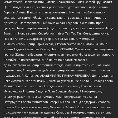
Избирателей, Правовая инициатива, Гражданский Союз, Хасдей Ерушалаим,
Центр поддержки и содействия развитию средств массовой информации,
Горячая Линия, В защиту прав заключенных, Институт глобализации и
социальных движений, Центр социально-информационных инициатив
Действие, Благотворительный фонд охраны здоровья и защиты прав
граждан, Благотворительный фонд помощи осужденным и их семьям, Фонд
Тольятти, Новое время, Серебряная тайга, Так-Так-Так, Сова, центр Анна,
Проект Апрель, Самарская губерния, Эра здоровья, Мемориал,
Аналитический Центр Юрия Левады, Издательство Парк Гагарина, Фонд
имени Андрея Рылькова, Сфера, Центр СИБАЛЬТ, Уральская правозащитная
группа, Женщины Евразии, Институт прав человека, Фонд защиты гласности,
Российский исследовательский центр по правам человека,
Дальневосточный центр развития гражданских инициатив и социального
партнерства, Гражданское действие, Центр независимых социологических
исследований, Сутяжник, АКАДЕМИЯ ПО ПРАВАМ ЧЕЛОВЕКА, Центр развития
некоммерческих организаций, Частное учреждение в Калининграде Совета
Министров северных стран, Гражданское содействие, Трансперенси
Интернешнл-Р, Центр Защиты Прав Средств Массовой Информации,
Институт развития прессы - Сибирь, Частное учреждение в Санкт-
Петербурге Совета Министров Северных Стран, Фонд поддержки свободы
прессы, Гражданский контроль, Человек и Закон, Общественная комиссия
по сохранению наследия академика Сахарова, Информационное агентство
МЕМО. РУ, Институт региональной прессы, Институт Развития Свободы