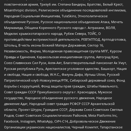
повстанческая армия, Тризуб им. Степана Бандеры, Братство, Белый Крест,
Misanthropic division, Религиозное объединение последователей инглиизма,
Народная Социальная Инициатива, TulaSkins, Этнополитическое
объединение Русские, Русское национальное объединение Атака, Мечеть
Мирмамеда, Община Коренного Русского народа г. Астрахани, ВОЛЯ,
Меджлис крымскотатарского народа, Рубеж Севера, ТОЙС, О
противодействии экстремистской деятельности, РЕВТАТПОД, Артподготовка,
Штольц, В честь иконы Божией Матери Державная, Сектор 16,
Независимость, Фирма, Молодежная правозащитная группа МПГ, Курсом
Правды и Единения, Каракольская инициативная группа, Автоград Крю,
Союз Славянских Сил Руси, Алля-Аят, Благотворительный пансионат Ак Умут,
Русская республика Русь, Арестантское уголовное единство, Башкорт, Нация
и свобода, Нация и свобода, W.H.С., Фалунь Дафа, Иртыш Ultras, Русский
Патриотический клуб-Новокузнецк/РПК, Сибирский державный союз, Фонд
борьбы с коррупцией, Фонд защиты прав граждан, Штабы Навального,
Совет граждан СССР Прикубанского округа г. Краснодара, Мужское
государство, Народное объединение русского движения, Народное
движение Адат, Народный совет граждан РСФСР СССР Архангельской
области, Проект Штурм, Граждане СССР, Держава Союз Советских Светлых
Родов, Совет Советских Социалистических Районов, Meta Platforms Inc,
Facebook, Instagram, WhatsApp, СИЧ-С14, Добровольческое Движение
Организации украинских националистов, Черный Комитет, Татарстанское