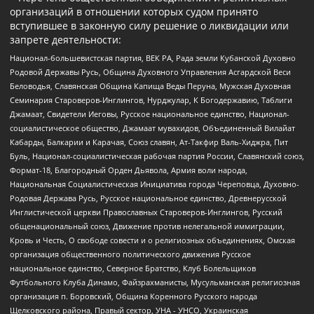
организаций в отношении которых судом принято
вступившее в законную силу решение о ликвидации или
запрете деятельности:
Национал-большевистская партия, ВЕК РА, Рада земли Кубанской Духовно
Родовой Державы Русь, Община Духовного Управления Асгардской Веси
Беловодья, Славянская Община Капища Веды Перуна, Мужская Духовная
Семинария Староверов-Инглингов, Нурджулар, К Богодержавию, Таблиги
Джамаат, Свидетели Иеговы, Русское национальное единство, Национал-
социалистическое общество, Джамаат мувахидов, Объединенный Вилайат
Кабарды, Балкарии и Карачая, Союз славян, Ат-Такфир Валь-Хиджра, Пит
Буль, Национал-социалистическая рабочая партия России, Славянский союз,
Формат-18, Благородный Орден Дьявола, Армия воли народа,
Национальная Социалистическая Инициатива города Череповца, Духовно-
Родовая Держава Русь, Русское национальное единство, Древнерусской
Инглистической церкви Православных Староверов-Инглингов, Русский
общенациональный союз, Движение против нелегальной иммиграции,
Кровь и Честь, О свободе совести и о религиозных объединениях, Омская
организация общественного политического движения Русское
национальное единство, Северное Братство, Клуб Болельщиков
Футбольного Клуба Динамо, Файзрахманисты, Мусульманская религиозная
организация п. Боровский, Община Коренного Русского народа
Щелковского района, Правый сектор, УНА - УНСО, Украинская