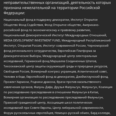
неправительственных организаций, деятельность которых
признана нежелательной на территории Российской
Федерации:
Национальный фонд в поддержку демократии, Институт Открытое
Общество Фонд Содействия, Фонд Открытое общество, Американо-
российский фонд по экономическому и правовому развитию,
Национальный Демократический Институт Международных Отношений,
MEDIA DEVELOPMENT INVESTMENT FUND, Международный Республиканский
Институт, Открытая Россия, Институт современной России, Черноморский
фонд регионального сотрудничества, Европейская Платформа за
Демократические Выборы, Международный центр электоральных
исследований, Германский фонд Маршалла Соединенных Штатов,
Тихоокеанский центр защиты окружающей среды и природных ресурсов,
Свободная Россия, Всемирный конгресс украинцев, Атлантический совет,
Человек в беде, Европейский фонд за демократию, Джеймстаунский фонд,
Прожект Хармони, Родники дракона, Врачи против насильственного
извлечения органов, Фалунь Дафа, Друзья Фалуньгун, Фалуньгун, Коалиция
по расследованию преследования в отношении Фалуньгун в Китае,
Всемирная организация по расследованию преследований Фалуньгун,
Пражский гражданский центр, Ассоциация школ политических
исследований при Совете Европы, Центр либеральной современности,
Форум русскоязычных европейцев, Немецко-русский обмен, Бард колледж,