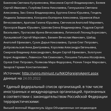
Баженова Светлана Куприяновна, Максимов Сергей Владимирович, Беляев
Сергей Иванович, Голубева Елена Николаевна, Ганнушкина Светлана
Алексеевна, Закс Елена Владимировна, Буртина Елена Юрьевна, Гендель
Людмила Залмановна, Кокорина Екатерина Алексеевна, Шуманов Илья
Вячеславович, Арапова Галина Юрьевна, Свечников Анатолий Мариевич,
Прохоров Вадим Юрьевич, Шахова Елена Владимировна, Подузов Сергей
Васильевич, Протасова Ирина Вячеславовна, Литинский Леонид Борисович,
Лукашевский Сергей Маркович, Бахмин Вячеслав Иванович, Шабад
Анатолий Ефимович, Сухих Дарья Николаевна, Орлов Олег Петрович,
Добровольская Анна Дмитриевна, Королева Александра Евгеньевна,
Смирнов Владимир Александрович, Вицин Сергей Ефимович, Золотухин
Борис Андреевич, Левинсон Лев Семенович, Локшина Татьяна Иосифовна,
Орлов Олег Петрович, Полякова Мара Федоровна, Резник Генри Маркович,
Захаров Герман Константинович
Источник:
http://unro.minjust.ru/NKOForeignAgent.aspx
данные на
24.03.2022
* Единый федеральный список организаций, в том числе
иностранных и международных организаций, признанных
в соответствии с законодательством Российской Федерации
террористическими:
Высший военный Маджлисуль Шура Объединенных сил моджахедов