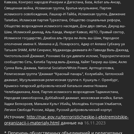
Кавказа, Конгресс народов Ичкерии и Дагестана, База, Асбат аль-Ансар,
Священная война, Исламская группа, Братья-мусульмане, Партия
исламского освобождения, Лашкар-И-Тайба, Исламская группа, Движение
Талибан, Исламская партия Туркестана, Общество социальных реформ,
Общество возрождения исламского наследия, Дом двух святых, Джунд аш-
Шам, Исламский джихад, Аль-Каида, Имарат Кавказ, АБТО, Правый сектор,
Исламское государство, Джабха аль-Нусра ли-Ахль аш-Шам, Народное
ополчение имени К. Минина и Д. Пожарского, Аджр от Аллаха Субхану уа
Тагьаля SHAM, АУМ Синрике, Муджахеды джамаата Ат-Тавхида Валь-Джихад,
Чистопольский Джамаат, Рохнамо ба суи давлати исломи, Террористическое
сообщество Сеть, Катиба Таухид валь-Джихад, Хайят Тахрир аш-Шам, Ахлю
Сунна Валь Джамаа, National Socialism/White Power, Артподготовка,
Религиозная группа “Джамаат “Красный пахарь”, Колумбайн, Хатлонский
джамаат, Мусульманская религиозная группа п. Кушкуль г. Оренбург,
Крымско-татарский добровольческий батальон имени Номана
Челебиджихана, Азов, Партия исламского возрождения Таджикистана,
Народная самооборона, Дуббайский джамаат, московская ячейка, Батал-
Хаджи Белхороев, Маньяки Культ Убийц, Молодёжь Которая Улыбается,
Легион Свобода России, Айдар, Русский добровольческий корпус
Источник:
http://nac.gov.ru/terroristicheskie-i-ekstremistskie-
organizacii-i-materialy.html
данные на
16.11.2023
* Перечень общественных объединений и религиозных