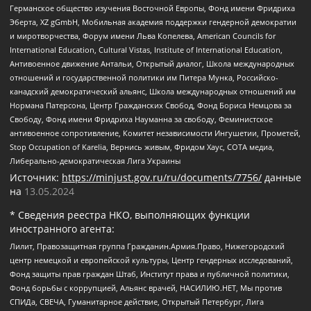
Германское общество изучения Восточной Европы, Фонд имени Фридриха
Эберта, XZ gGmbH, Мобильная академия поддержки гендерной демократии
и миротворчества, Форум имени Льва Копелева, American Councils for
International Education, Cultural Vistas, Institute of International Education,
Антивоенное движение Антальи, Открытый диалог, Школа международных
отношений и государственной политики им Питера Мунка, Российско-
канадский демократический альянс, Школа международных отношений им
Нормана Патерсона, Центр Гражданских Свобод, Фонд Бориса Немцова за
Свободу, Фонд имени Фридриха Науманна за свободу, Феминистское
антивоенное сопротивление, Комитет независимости Ингушетии, Прометей,
Stop Occupation of Karelia, Вернись живым, Фридом Хаус, СОТА медиа,
Либерально-демократическая Лига Украины
Источник:
https://minjust.gov.ru/ru/documents/7756/
данные
на
13.05.2024
* Сведения реестра НКО, выполняющих функции
иностранного агента:
Лилит, Правозащитная группа Гражданин.Армия.Право, Нижегородский
центр немецкой и европейской культуры, Центр гендерных исследований,
Фонд защиты прав граждан Штаб, Институт права и публичной политики,
Фонд борьбы с коррупцией, Альянс врачей, НАСИЛИЮ.НЕТ, Мы против
СПИДа, СВЕЧА, Гуманитарное действие, Открытый Петербург, Лига