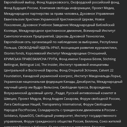
Европейский выбор, Фонд Ходорковского, Оксфордский российский фонд,
Фонд Будущее России, Компания свободы информации, Проект Медиа,
Международное партнерство за права человека, Духовное Управление
Евангельских Христиан Украинской Христианской Церкви, Новое
Поколение, Духовное Учебное Заведение Международный Библейский
Колледж, Международное христианское движение, Всемирный Институт
Саентологических Предприятий, Церковь Духовной Технологии,
Европейская сеть организаций по наблюдению за выборами, Республика
Польша, СВОБОДНЫЙ ИДЕЛЬ-УРАЛ, Ассоциация развития журналистики,
IStories fonds, Королевский Институт Международных Отношений,
КРИМСЬКА ПРАВОЗАХИСНА ГРУПА, Фонд имени Генриха Бёлля, Stichting
Bellingcat, Bellingcat Ltd, The Insider, Институт правовой инициативы
Центральной и Восточной Европы, Фонд Открытой Эстонии, Calvert 22
Foundation, Канадский украинский конгресс, Институт Макдональда-Лорье,
Украинская национальная федерация Канады, Декабристы, Международный
научный центр им Вудро Вильсона, Свободная пресса, Возрождение,
Всеукраинский духовный центр , Риддл, Русский антивоенный комитет в
Швеции, Проект Медуза, Фонд Андрея Сахарова, Форум свободной России,
Лига Свободных Наций, Transparеncy International, Форум Свободных
Народов ПостРоссии, Солидарность с гражданским движением в России –
Solidarus, КрымSOS, Свободный университет, Институт государственного
управления, Форум гражданского общества Россия, Беллона, Союз жителей
островов Тисима и Хабомаи, Съезд народных депутатов, Гринпис