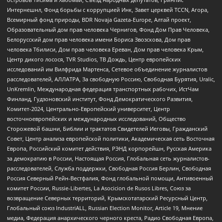
Интернешнл, Фонд борьбы с коррупцией Инк, Завет церквей TCCN, Агора,
Всемирный фонд природы, BDR Novaja Gazeta-Europe, Алтай проект,
Образовательный дом прав человека Чернигов, Фонд Дом Прав Человека,
Белорусский дом прав человека имени Бориса Звозскова, Дом прав
человека Тбилиси, Дом прав человека Ереван, Дом прав человека Крым,
Центр дикого лосося, TVR Studios, ТВ Дождь, Центр европейских
исследований им Вилфрида Мартенса, Сетевое объединение журналистов
расследователей, АЛЛАТРА, За свободную Россию, Свободная Бурятия, Uralic,
UnKremlin, Международная федерация транспортных рабочих, ИстЧам
Финланд, Гудзоновский институт, Фонд Демократического Развития,
Комитет-2024, Центрально-Европейский университет, Центр
восточноевропейских и международных исследований, Общество
Сторожевой башни, Библии и трактатов Свидетелей Иеговы, Гражданский
Совет, Центр анализа европейской политики, Академическая сеть Восточная
Европа, Российский комитет действия, РЭНД корпорейшн, Русская Америка
за демократию в России, Настоящая Россия, Глобальная сеть журналистов-
расследователей, Служба поддержки, Свободная Россия Берлин, Свободная
Россия Северный Рейн-Вестфалия, Фонд глобальной помощи, Антивоенный
комитет России, Russie-Libertes, La Asocicion de Rusos Libres, Союз за
возвращение Северных территорий, Крымскотатарский Ресурсный Центр,
Глобальный союз IndustriALL, Russian Election Monitor, Article 19, Мнение
медиа, Федерация анархического черного креста, Радио Свободная Европа,