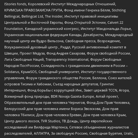
IStories fonds, Королевский Институт Международных Отношений,
КРИМСЬКА ПРАВОЗАХИСНА ГРУПА, Фонд имени Генриха Бёлля, Stichting
Bellingcat, Bellingcat Ltd, The Insider, Институт правовой инициативы
Центральной и Восточной Европы, Фонд Открытой Эстонии, Calvert 22
Foundation, Канадский украинский конгресс, Институт Макдональда-Лорье,
Украинская национальная федерация Канады, Декабристы, Международный
научный центр им Вудро Вильсона, Свободная пресса, Возрождение,
Всеукраинский духовный центр , Риддл, Русский антивоенный комитет в
Швеции, Проект Медуза, Фонд Андрея Сахарова, Форум свободной России,
Лига Свободных Наций, Transparеncy International, Форум Свободных
Народов ПостРоссии, Солидарность с гражданским движением в России –
Solidarus, КрымSOS, Свободный университет, Институт государственного
управления, Форум гражданского общества Россия, Беллона, Союз жителей
островов Тисима и Хабомаи, Съезд народных депутатов, Гринпис
Интернешнл, Фонд борьбы с коррупцией Инк, Завет церквей TCCN, Агора,
Всемирный фонд природы, BDR Novaja Gazeta-Europe, Алтай проект,
Образовательный дом прав человека Чернигов, Фонд Дом Прав Человека,
Белорусский дом прав человека имени Бориса Звозскова, Дом прав
человека Тбилиси, Дом прав человека Ереван, Дом прав человека Крым,
Центр дикого лосося, TVR Studios, ТВ Дождь, Центр европейских
исследований им Вилфрида Мартенса, Сетевое объединение журналистов
расследователей, АЛЛАТРА, За свободную Россию, Свободная Бурятия, Uralic,