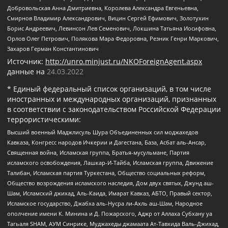
Добровольская Анна Дмитриевна, Королева Александра Евгеньевна,
Смирнов Владимир Александрович, Вицин Сергей Ефимович, Золотухин
Борис Андреевич, Левинсон Лев Семенович, Локшина Татьяна Иосифовна,
Орлов Олег Петрович, Полякова Мара Федоровна, Резник Генри Маркович,
Захаров Герман Константинович
Источник:
http://unro.minjust.ru/NKOForeignAgent.aspx
данные на
24.03.2022
* Единый федеральный список организаций, в том числе
иностранных и международных организаций, признанных
в соответствии с законодательством Российской Федерации
террористическими:
Высший военный Маджлисуль Шура Объединенных сил моджахедов
Кавказа, Конгресс народов Ичкерии и Дагестана, База, Асбат аль-Ансар,
Священная война, Исламская группа, Братья-мусульмане, Партия
исламского освобождения, Лашкар-И-Тайба, Исламская группа, Движение
Талибан, Исламская партия Туркестана, Общество социальных реформ,
Общество возрождения исламского наследия, Дом двух святых, Джунд аш-
Шам, Исламский джихад, Аль-Каида, Имарат Кавказ, АБТО, Правый сектор,
Исламское государство, Джабха аль-Нусра ли-Ахль аш-Шам, Народное
ополчение имени К. Минина и Д. Пожарского, Аджр от Аллаха Субхану уа
Тагьаля SHAM, АУМ Синрике, Муджахеды джамаата Ат-Тавхида Валь-Джихад,