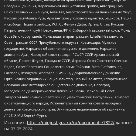
Правды и Единения, Каракольская инициативная группа, Автоград Крю,
Союз Славянских Сил Руси, Алля-Аят, Благотворительный пансионат Ак Умут,
Русская республика Русь, Арестантское уголовное единство, Башкорт, Нация
и свобода, Нация и свобода, W.H.С., Фалунь Дафа, Иртыш Ultras, Русский
Патриотический клуб-Новокузнецк/РПК, Сибирский державный союз, Фонд
борьбы с коррупцией, Фонд защиты прав граждан, Штабы Навального,
Совет граждан СССР Прикубанского округа г. Краснодара, Мужское
государство, Народное объединение русского движения, Народное
движение Адат, Народный совет граждан РСФСР СССР Архангельской
области, Проект Штурм, Граждане СССР, Держава Союз Советских Светлых
Родов, Совет Советских Социалистических Районов, Meta Platforms Inc,
Facebook, Instagram, WhatsApp, СИЧ-С14, Добровольческое Движение
Организации украинских националистов, Черный Комитет, Татарстанское
Региональное Всетатарское общественное движение, Невоград,
Молодежное Демократическое Движение Весна, Верховный Совет
Татарской Автономной Советской Социалистической Республики, Конгресс
ойрат-калмыцкого народа, Исполнительный комитет совета народных
депутатов Красноярского края, Этническое национальное объединение,
ЛГБТ, Я.МЫ Сергей Фургал
Источник:
https://minjust.gov.ru/ru/documents/7822/
данные
на
03.05.2024