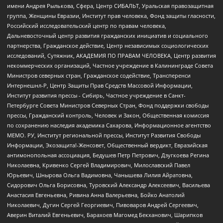
имени Андрея Рылькова, Сфера, Центр СИБАЛЬТ, Уральская правозащитная
группа, Женщины Евразии, Институт прав человека, Фонд защиты гласности,
Российский исследовательский центр по правам человека,
Дальневосточный центр развития гражданских инициатив и социального
партнерства, Гражданское действие, Центр независимых социологических
исследований, Сутяжник, АКАДЕМИЯ ПО ПРАВАМ ЧЕЛОВЕКА, Центр развития
некоммерческих организаций, Частное учреждение в Калининграде Совета
Министров северных стран, Гражданское содействие, Трансперенси
Интернешнл-Р, Центр Защиты Прав Средств Массовой Информации,
Институт развития прессы - Сибирь, Частное учреждение в Санкт-
Петербурге Совета Министров Северных Стран, Фонд поддержки свободы
прессы, Гражданский контроль, Человек и Закон, Общественная комиссия
по сохранению наследия академика Сахарова, Информационное агентство
МЕМО. РУ, Институт региональной прессы, Институт Развития Свободы
Информации, Экозащита!-Женсовет, Общественный вердикт, Евразийская
антимонопольная ассоциация, Бедушев Петр Петрович, Дзугкоева Регина
Николаевна, Кривенко Сергей Владимирович, Милославский Павел
Юрьевич, Шнырова Ольга Вадимовна, Чанышева Лилия Айратовна,
Сидорович Ольга Борисовна, Туровский Александр Алексеевич, Васильева
Анастасия Евгеньевна, Ривина Анна Валерьевна, Бойко Анатолий
Николаевич, Дугин Сергей Георгиевич, Пивоваров Андрей Сергеевич,
Аверин Виталий Евгеньевич, Барахоев Магомед Бекханович, Шарипков