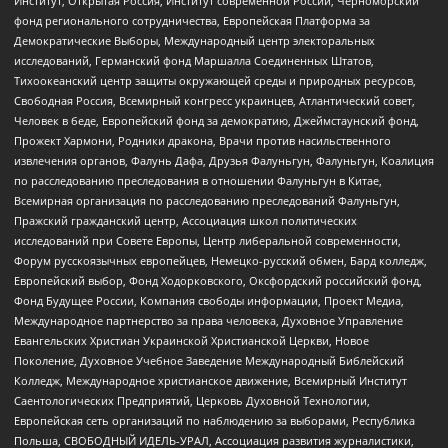
Институт, Открытая Россия, Институт современной России, Черноморский
фонд регионального сотрудничества, Европейская Платформа за
Демократические Выборы, Международный центр электоральных
исследований, Германский фонд Маршалла Соединенных Штатов,
Тихоокеанский центр защиты окружающей среды и природных ресурсов,
Свободная Россия, Всемирный конгресс украинцев, Атлантический совет,
Человек в беде, Европейский фонд за демократию, Джеймстаунский фонд,
Прожект Хармони, Родники дракона, Врачи против насильственного
извлечения органов, Фалунь Дафа, Друзья Фалуньгун, Фалуньгун, Коалиция
по расследованию преследования в отношении Фалуньгун в Китае,
Всемирная организация по расследованию преследований Фалуньгун,
Пражский гражданский центр, Ассоциация школ политических
исследований при Совете Европы, Центр либеральной современности,
Форум русскоязычных европейцев, Немецко-русский обмен, Бард колледж,
Европейский выбор, Фонд Ходорковского, Оксфордский российский фонд,
Фонд Будущее России, Компания свободы информации, Проект Медиа,
Международное партнерство за права человека, Духовное Управление
Евангельских Христиан Украинской Христианской Церкви, Новое
Поколение, Духовное Учебное Заведение Международный Библейский
Колледж, Международное христианское движение, Всемирный Институт
Саентологических Предприятий, Церковь Духовной Технологии,
Европейская сеть организаций по наблюдению за выборами, Республика
Польша, СВОБОДНЫЙ ИДЕЛЬ-УРАЛ, Ассоциация развития журналистики,