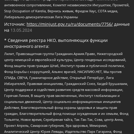
антивоенное сопротивление, Комитет независимости Ингушетии, Прометей,
Stop Occupation of Karelia, Вернись живым, Фридом Хаус, СОТА медиа,
Либерально-демократическая Лига Украины
Источник:
https://minjust.gov.ru/ru/documents/7756/
данные
на
13.05.2024
* Сведения реестра НКО, выполняющих функции
иностранного агента:
Лилит, Правозащитная группа Гражданин.Армия.Право, Нижегородский
центр немецкой и европейской культуры, Центр гендерных исследований,
Фонд защиты прав граждан Штаб, Институт права и публичной политики,
Фонд борьбы с коррупцией, Альянс врачей, НАСИЛИЮ.НЕТ, Мы против
СПИДа, СВЕЧА, Гуманитарное действие, Открытый Петербург, Лига
Избирателей, Правовая инициатива, Гражданский Союз, Хасдей Ерушалаим,
Центр поддержки и содействия развитию средств массовой информации,
Горячая Линия, В защиту прав заключенных, Институт глобализации и
социальных движений, Центр социально-информационных инициатив
Действие, Благотворительный фонд охраны здоровья и защиты прав
граждан, Благотворительный фонд помощи осужденным и их семьям, Фонд
Тольятти, Новое время, Серебряная тайга, Так-Так-Так, Сова, центр Анна,
Проект Апрель, Самарская губерния, Эра здоровья, Мемориал,
Аналитический Центр Юрия Левады, Издательство Парк Гагарина, Фонд