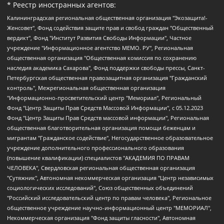
* Реестр иностранных агентов:
Калининградская региональная общественная организация "Экозащита!-Женсовет", Фонд содействия защите прав и свобод граждан "Общественный вердикт", Фонд "Институт Развития Свободы Информации", Частное учреждение "Информационное агентство МЕМО. РУ", Региональная общественная организация "Общественная комиссия по сохранению наследия академика Сахарова", Фонд поддержки свободы прессы, Санкт-Петербургская общественная правозащитная организация "Гражданский контроль", Межрегиональная общественная организация "Информационно-просветительский центр "Мемориал", Региональный Фонд "Центр Защиты Прав Средств Массовой Информации", с 05.12.2023 Фонд "Центр Защиты Прав Средств массовой информации", Региональная общественная благотворительная организация помощи беженцам и мигрантам "Гражданское содействие", Негосударственное образовательное учреждение дополнительного профессионального образования (повышение квалификации) специалистов "АКАДЕМИЯ ПО ПРАВАМ ЧЕЛОВЕКА", Свердловская региональная общественная организация "Сутяжник", Автономная некоммерческая организация "Центр независимых социологических исследований", Союз общественных объединений "Российский исследовательский центр по правам человека", Региональное общественное учреждение научно-информационный центр "МЕМОРИАЛ", Некоммерческая организация "Фонд защиты гласности", Автономная некоммерческая организация "Институт прав человека", Городская общественная организация "Екатеринбургское общество "МЕМОРИАЛ", Городская общественная организация "Рязанское историко-просветительское и правозащитное общество "Мемориал" (Рязанский Мемориал), Челябинский региональный орган общественной самодеятельности – женское общественное объединение "Женщины Евразии", Челябинский региональный орган общественной самодеятельности "Уральская правозащитная группа", Фонд содействия защите здоровья и социальной справедливости имени Андрея Рылькова, Автономная Некоммерческая Организация "Аналитический Центр Юрия Левады", Автономная некоммерческая организация социальной поддержки населения "Проект Апрель", Региональная общественная организация помощи женщинам и детям, находящимся в кризисной ситуации "Информационно-методический центр "Анна", Фонд содействия развитию массовых коммуникаций и правовому просвещению "Так-так-Так", Фонд содействия устойчивому развитию "Серебряная тайга", Свердловский региональный общественный фонд социальных проектов "Новое время", "Idel.Реалии", Кавказ.Реалии, Крым.Реалии, Телеканал Настоящее Время, Татаро-башкирская служба Радио Свобода (Azatliq Radiosi), Радио Свободная Европа/Радио Свобода (PCE/PC), "Сибирь.Реалии", "Фактограф", Благотворительный фонд помощи осужденным и их семьям, Автономная некоммерческая организация "Институт глобализации и социальных движений", Фонд "В защиту прав заключенных", Частное учреждение "Центр поддержки и содействия развитию средств массовой информации", Пензенский региональный общественный благотворительный фонд "Гражданский союз", "Север.Реалии", Некоммерческая организация Фонд "Правовая инициатива", Общество с ограниченной ответственностью "Радио Свободная Европа/Радио Свобода", Чешское информационное агентство "MEDIUM-ORIENT", Красноярская региональная общественная организация "Мы против СПИДа", Камалягин Денис Николаевич, Маркелов Сергей Евгеньевич, Пономарев Лев Александрович, Савицкая Людмила Алексеевна, Автономная некоммерческая организация "Центр по работе с проблемой насилия "НАСИЛИЮ.НЕТ", Межрегиональный профессиональный союз работников здравоохранения "Альянс врачей", Юридическое лицо, зарегистрированное в Латвийской Республике, SIA "Medusa Project" (регистрационный номер 40103797863, дата регистрации 10.06.2014), Некоммерческая организация "Фонд по борьбе с коррупцией", Автономная некоммерческая организация "Институт права и публичной политики", Баданин Роман Сергеевич, Гликин Максим Александрович, Железнова Мария Михайловна, Лукьянова Юлия Сергеевна, Маетная Елизавета Витальевна, Маняхин Петр Борисович, Чуракова Ольга Владимировна, Ярош Юлия Петровна, Юридическое лицо "The Insider SIA", зарегистрированное в Риге, Латвийская Республика (дата регистрации 26.06.2015), являющееся администратором доменного имени интернет-издания "The Insider SIA", https://theins.ru, Постернак Алексей Евгеньевич, Рубин Михаил Аркадьевич, Анин Роман Александрович, Юридическое лицо Istories fonds, зарегистрированное в Латвийской Республике (регистрационный номер 50008295751, дата регистрации 24.02.2020), Великовский Дмитрий Александрович, Долинина Ирина Николаевна, Мароховская Алеся Алексеевна, Шлейнов Роман Юрьевич, Шмагун Олеся Валентиновна, Общество с ограниченной ответственностью "Альтаир 2021", Общество с ограниченной ответственностью "Вега 2021", Общество с ограниченной ответственностью "Главный редактор 2021", Общество с ограниченной ответственностью "Ромашки монолит", Важенков Артем Валерьевич, Ивановская областная общественная организация "Центр гендерных исследований", Гурман Юрий Альбертович, Медиапроект "ОВД-Инфо", Егоров Владимир Владимирович, Жилинский Владимир Александрович, Общество с ограниченной ответственностью "ЗП", Иванова София Юрьевна, Карезина Инна Павловна, Кильтау Екатерина Викторовна, Петров Алексей Викторович, Пискунов Сергей Евгеньевич, Смирнов Сергей Сергеевич, Тихонов Михаил Сергеевич, Общество с ограниченной ответственностью "ЖУРНАЛИСТ-ИНОСТРАННЫЙ АГЕНТ", Арапова Галина Юрьевна, Вольтская Татьяна Анатольевна, Американская компания "Mason G.E.S. Anonymous Foundation" (США), являющаяся владельцем интернет-издания https://mnews.world/, Компания "Stichting Bellingcat", зарегистрированная в Нидерландах (дата регистрации 11.07.2018), Захаров Андрей Вячеславович, Клепиковская Екатерина Дмитриевна, Общество с ограниченной ответственностью "МЕМО", Перл Роман Александрович, Симонов Евгений Алексеевич, Соловьева Елена Анатольевна, Сотников Даниил Владимирович, Сурначева Елизавета Дмитриевна, Автономная некоммерческая организация по защите прав человека и информированию населения "Якутия – Наше Мнение", Общество с ограниченной ответственностью "Москоу диджитал медиа", с 26.01.2023 Общество с ограниченной ответственностью "Чайка Белые сады", Ветошкина Валерия Валерьевна, Заговора Максим Александрович, Межрегиональное общественное движение "Российская ЛГБТ - сеть", Оленичев Максим Владимирович, Павлов Иван Юрьевич, Скворцова Елена Сергеевна, Общество с ограниченной ответственностью "Как бы инагент", Кочетков Игорь Викторович, Общество с ограниченной ответственностью "Честные выборы", Еланчик Олег Александрович, Общество с ограниченной ответственностью "Нобелевский призыв", Гималова Регина Эмилевна, Григорьев Андрей Валерьевич, Григорьева Алина Александровна, Ассоциация по содействию защите прав призывников, альтернативнослужащих и военнослужащих "Правозащитная группа "Гражданин.Армия.Право", Хисамова Регина Фаритовна, Автономная некоммерческая организация по реализации социально-правовых программ "Лилит", Дальневосточное общественное движение "Маяк", Санкт-Петербургская ЛГБТ-инициативная группа "Выход", Инициативная группа ЛГБТ+ "Реверс", Алексеев Андрей Викторович, Бекбулатова Таисия Львовна, Беляев Иван Михайлович, Владыкина Елена Сергеевна, Гельман Марат Александрович, Никульшина Вероника Юрьевна, Толоконникова Надежда Андреевна, Шендерович Виктор Анатольевич, Общество с ограниченной ответственностью "Данное сообщение", Общество с ограниченной ответственностью Издательский дом "Новая глава", Айнбиндер Александра Александровна, Московский комьюнити-центр для ЛГБТ+инициатив, Благотворительный фонд развития филантропии, Deutsche Welle (Германия, Kurt-Schumacher-Strasse 3, 53113 Bonn), Борзунова Мария Михайловна, Воробьев Виктор Викторович, Голубева Анна Львовна, Константинова Алла Михайловна, Малкова Ирина Владимировна, Мурадов Мурад Абдулгалимович, Осетинская Елизавета Николаевна, Понасенков Евгений Николаевич, Ганапольский Матвей Юрьевич, Киселев Евгений Алексеевич, Борухович Ирина Григорьевна, Дремин Иван Тимофеевич, Дубровский Дмитрий Викторович, Красноярская региональная общественная организация поддержки и развития альтернативных образовательных технологий и межкультурных коммуникаций "ИНТЕРРА", Маяковская Екатерина Алексеевна, Фейгин Марк Захарович, Филимонов Андрей Викторович, Дзугкоева Регина Николаевна, Доброхотов Роман Александрович, Дудь Юрий Александрович, Елкин Сергей Владимирович, Кругликов Кирилл Игоревич, Сабунаева Мария Леонидовна, Семенов Алексей Владимирович, Шаинян Карен Багратович, Шульман Екатерина Михайловна, Асафьев Артур Валерьевич, Вахштайн Виктор Семенович, Венедиктов Алексей Алексеевич, Лушникова Екатерина Евгеньевна, Волков Леонид Михайлович, Невзоров Александр Глебович, Пархоменко Сергей Борисович, Сироткин Ярослав Николаевич, Кара-Мурза Владимир Владимирович, Баранова Наталья Владимировна, Гозман Леонид Яковлевич, Кагарлицкий Борис Юльевич, Климарев Михаил Валерьевич, Милов Владимир Станиславович, Автономная некоммерческая организация Краснодарский центр современного искусства "Типография", Моргенштерн Алишер Тагирович, Соболь Любовь Эдуардовна, Общество с ограниченной ответственностью "ЛИЗА НОРМ", Каспаров Гарри Кимович, Ходорковский Михаил Борисович, Общество с ограниченной ответственностью "Апрельские тезисы", Данилович Ирина Брониславовна, Кашин Олег Владимирович, Петров Николай Владимирович, Пивоваров Алексей Владимирович, Соколов Михаил Владимирович, Цветкова Юлия Владимировна, Чичваркин Евгений Александрович, Комитет против пыток/Команда против пыток, Общество с ограниченной ответственностью "Первый научный", Общество с ограниченной ответственностью "Вертолет и ко", Белоцерковская Вероника Борисовна, Кац Максим Евгеньевич, Лазарева Татьяна Юрьевна, Шаведдинов Руслан Табризович, Яшин Илья Валерьевич, Общество с ограниченной ответственностью "Иноагент ААВ", Алешковский Дмитрий Петрович, Альбац Евгения Марковна, Быков Дмитрий Львович, Галямина Юлия Евгеньевна, Лойко Сергей Леонидович, Мартынов Кирилл Константинович, Медведев Сергей Александрович, Крашенинников Федор Геннадиевич, Гордеева Катерина Вл