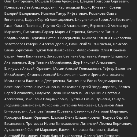
Олег Викторович, Мошель Ирина Ароновна, Шведов Григорий Сергеевич,
Пономарев Лев Александрович, Каргалицкий Борис Юльевич, Созаев
Валерий Валерьевич, Исламов Тимур Рифгатович, Романова Ольга
Евгеньевна, Щаров Сергей Алексадрович, Цирульников Борис Альбертович,
Гасан Ольга Павловна, Паутов Юрий Анатольевич, Верховский Александр
Маркович, Пислакова-Паркер Марина Петровна, Кочеткова Татьяна
Владимировна, Чуркина Наталья Валерьевна, Акимова Татьяна Николаевна,
Золотарева Екатерина Александровна, Рачинский Ян Збигневич, Жемкова
Елена Борисовна, Гудков Лев Дмитриевич, Илларионова Юлия Юрьевна,
Саранг Анна Васильевна, Захарова Светлана Сергеевна, Аверин Владимир
Анатольевич, Щур Татьяна Михайловна, Щур Николай Алексеевич,
Блинушов Андрей Юрьевич, Мосин Алексей Геннадьевич, Гефтер Валентин
Михайлович, Симонов Алексей Кириллович, Флиге Ирина Анатольевна,
Мельникова Валентина Дмитриевна, Вититинова Елена Владимировна,
Баженова Светлана Куприяновна, Максимов Сергей Владимирович, Беляев
Сергей Иванович, Голубева Елена Николаевна, Ганнушкина Светлана
Алексеевна, Закс Елена Владимировна, Буртина Елена Юрьевна, Гендель
Людмила Залмановна, Кокорина Екатерина Алексеевна, Шуманов Илья
Вячеславович, Арапова Галина Юрьевна, Свечников Анатолий Мариевич,
Прохоров Вадим Юрьевич, Шахова Елена Владимировна, Подузов Сергей
Васильевич, Протасова Ирина Вячеславовна, Литинский Леонид Борисович,
Лукашевский Сергей Маркович, Бахмин Вячеслав Иванович, Шабад
Анатолий Ефимович, Сухих Дарья Николаевна, Орлов Олег Петрович,