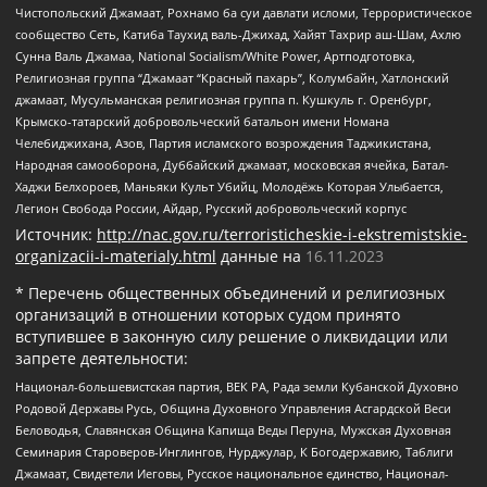
Чистопольский Джамаат, Рохнамо ба суи давлати исломи, Террористическое
сообщество Сеть, Катиба Таухид валь-Джихад, Хайят Тахрир аш-Шам, Ахлю
Сунна Валь Джамаа, National Socialism/White Power, Артподготовка,
Религиозная группа “Джамаат “Красный пахарь”, Колумбайн, Хатлонский
джамаат, Мусульманская религиозная группа п. Кушкуль г. Оренбург,
Крымско-татарский добровольческий батальон имени Номана
Челебиджихана, Азов, Партия исламского возрождения Таджикистана,
Народная самооборона, Дуббайский джамаат, московская ячейка, Батал-
Хаджи Белхороев, Маньяки Культ Убийц, Молодёжь Которая Улыбается,
Легион Свобода России, Айдар, Русский добровольческий корпус
Источник:
http://nac.gov.ru/terroristicheskie-i-ekstremistskie-
organizacii-i-materialy.html
данные на
16.11.2023
* Перечень общественных объединений и религиозных
организаций в отношении которых судом принято
вступившее в законную силу решение о ликвидации или
запрете деятельности:
Национал-большевистская партия, ВЕК РА, Рада земли Кубанской Духовно
Родовой Державы Русь, Община Духовного Управления Асгардской Веси
Беловодья, Славянская Община Капища Веды Перуна, Мужская Духовная
Семинария Староверов-Инглингов, Нурджулар, К Богодержавию, Таблиги
Джамаат, Свидетели Иеговы, Русское национальное единство, Национал-