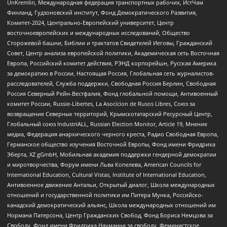
UnKremlin, Международная федерация транспортных рабочих, ИстЧам
Финланд, Гудзоновский институт, Фонд Демократического Развития,
Комитет-2024, Центрально-Европейский университет, Центр
восточноевропейских и международных исследований, Общество
Сторожевой башни, Библии и трактатов Свидетелей Иеговы, Гражданский
Совет, Центр анализа европейской политики, Академическая сеть Восточная
Европа, Российский комитет действия, РЭНД корпорейшн, Русская Америка
за демократию в России, Настоящая Россия, Глобальная сеть журналистов-
расследователей, Служба поддержки, Свободная Россия Берлин, Свободная
Россия Северный Рейн-Вестфалия, Фонд глобальной помощи, Антивоенный
комитет России, Russie-Libertes, La Asocicion de Rusos Libres, Союз за
возвращение Северных территорий, Крымскотатарский Ресурсный Центр,
Глобальный союз IndustriALL, Russian Election Monitor, Article 19, Мнение
медиа, Федерация анархического черного креста, Радио Свободная Европа,
Германское общество изучения Восточной Европы, Фонд имени Фридриха
Эберта, XZ gGmbH, Мобильная академия поддержки гендерной демократии
и миротворчества, Форум имени Льва Копелева, American Councils for
International Education, Cultural Vistas, Institute of International Education,
Антивоенное движение Антальи, Открытый диалог, Школа международных
отношений и государственной политики им Питера Мунка, Российско-
канадский демократический альянс, Школа международных отношений им
Нормана Патерсона, Центр Гражданских Свобод, Фонд Бориса Немцова за
Свободу, Фонд имени Фридриха Науманна за свободу, Феминистское