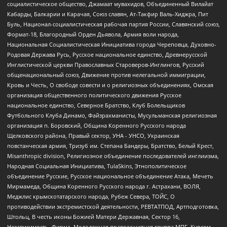
социалистическое общество, Джамаат мувахидов, Объединенный Вилайат
Кабарды, Балкарии и Карачая, Союз славян, Ат-Такфир Валь-Хиджра, Пит
Буль, Национал-социалистическая рабочая партия России, Славянский союз,
Формат-18, Благородный Орден Дьявола, Армия воли народа,
Национальная Социалистическая Инициатива города Череповца, Духовно-
Родовая Держава Русь, Русское национальное единство, Древнерусской
Инглистической церкви Православных Староверов-Инглингов, Русский
общенациональный союз, Движение против нелегальной иммиграции,
Кровь и Честь, О свободе совести и о религиозных объединениях, Омская
организация общественного политического движения Русское
национальное единство, Северное Братство, Клуб Болельщиков
Футбольного Клуба Динамо, Файзрахманисты, Мусульманская религиозная
организация п. Боровский, Община Коренного Русского народа
Щелковского района, Правый сектор, УНА - УНСО, Украинская
повстанческая армия, Тризуб им. Степана Бандеры, Братство, Белый Крест,
Misanthropic division, Религиозное объединение последователей инглиизма,
Народная Социальная Инициатива, TulaSkins, Этнополитическое
объединение Русские, Русское национальное объединение Атака, Мечеть
Мирмамеда, Община Коренного Русского народа г. Астрахани, ВОЛЯ,
Меджлис крымскотатарского народа, Рубеж Севера, ТОЙС, О
противодействии экстремистской деятельности, РЕВТАТПОД, Артподготовка,
Штольц, В честь иконы Божией Матери Державная, Сектор 16,
Независимость, Фирма, Молодежная правозащитная группа МПГ, Курсом