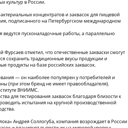
х культур в России.
актериальных концентратов и заквасок для пищевой
ния, подписанного на Петербургском международном
я ведутся пусконаладочные работы, а параллельно
 Фурсаев отметил, что отечественные закваски смогут
тся сохранить традиционные вкусы продукции и
е продукты на базе российских заквасок.
вания — он наиболее популярен у потребителей и
ны (при этом бренд не имеет правообладателя).
нституте ВНИИМС.
тва для тестирования заквасок благодаря близости к
проводить испытания на крупной производственной
дства.
лока» Андрея Соллогуба, компания возрождает в России
асок и планирует вывести их на мировой уровень,