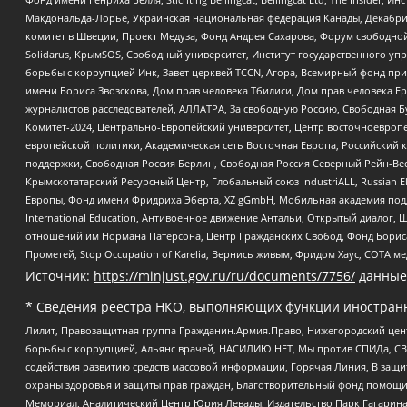
Макдональда-Лорье, Украинская национальная федерация Канады, Декабрис
комитет в Швеции, Проект Медуза, Фонд Андрея Сахарова, Форум свободной 
Solidarus, КрымSOS, Свободный университет, Институт государственного у
борьбы с коррупцией Инк, Завет церквей TCCN, Агора, Всемирный фонд при
имени Бориса Звозскова, Дом прав человека Тбилиси, Дом прав человека Ер
журналистов расследователей, АЛЛАТРА, За свободную Россию, Свободная Б
Комитет-2024, Центрально-Европейский университет, Центр восточноевроп
европейской политики, Академическая сеть Восточная Европа, Российский к
поддержки, Свободная Россия Берлин, Свободная Россия Северный Рейн-Вест
Крымскотатарский Ресурсный Центр, Глобальный союз IndustriALL, Russian E
Европы, Фонд имени Фридриха Эберта, XZ gGmbH, Мобильная академия поддержк
International Education, Антивоенное движение Антальи, Открытый диало
отношений им Нормана Патерсона, Центр Гражданских Свобод, Фонд Бориса
Прометей, Stop Occupation of Karelia, Вернись живым, Фридом Хаус, СОТА 
Источник:
https://minjust.gov.ru/ru/documents/7756/
данные
* Сведения реестра НКО, выполняющих функции иностранн
Лилит, Правозащитная группа Гражданин.Армия.Право, Нижегородский цент
борьбы с коррупцией, Альянс врачей, НАСИЛИЮ.НЕТ, Мы против СПИДа, СВЕ
содействия развитию средств массовой информации, Горячая Линия, В защ
охраны здоровья и защиты прав граждан, Благотворительный фонд помощи ос
Мемориал, Аналитический Центр Юрия Левады, Издательство Парк Гагарина