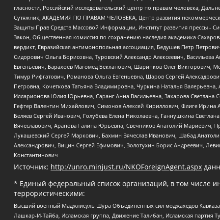
гласности, Российский исследовательский центр по правам человека, Даль
Сутяжник, АКАДЕМИЯ ПО ПРАВАМ ЧЕЛОВЕКА, Центр развития некоммерческих
Защиты Прав Средств Массовой Информации, Институт развития прессы - Си
Закон, Общественная комиссия по сохранению наследия академика Сахаров
вердикт, Евразийская антимонопольная ассоциация, Бедушев Петр Петрови
Сидорович Ольга Борисовна, Туровский Александр Алексеевич, Васильева А
Евгеньевич, Барахоев Магомед Бекханович, Шарипков Олег Викторович, М
Тимур Рифгатович, Романова Ольга Евгеньевна, Щаров Сергей Алексадрови
Петровна, Кочеткова Татьяна Владимировна, Чуркина Наталья Валерьевна, 
Илларионова Юлия Юрьевна, Саранг Анна Васильевна, Захарова Светлана 
Гефтер Валентин Михайлович, Симонов Алексей Кириллович, Флиге Ирина 
Беляев Сергей Иванович, Голубева Елена Николаевна, Ганнушкина Светлана
Вячеславович, Арапова Галина Юрьевна, Свечников Анатолий Мариевич, П
Лукашевский Сергей Маркович, Бахмин Вячеслав Иванович, Шабад Анатоли
Александрович, Вицин Сергей Ефимович, Золотухин Борис Андреевич, Леви
Константинович
Источник:
http://unro.minjust.ru/NKOForeignAgent.aspx
данн
* Единый федеральный список организаций, в том числе и
террористическими:
Высший военный Маджлисуль Шура Объединенных сил моджахедов Кавказа, Ко
Лашкар-И-Тайба, Исламская группа, Движение Талибан, Исламская партия Т