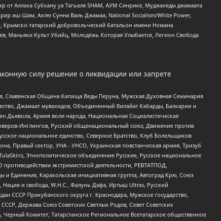
жр от Аллаха Субхану уа Тагьаля SHAM, АУМ Синрике, Муджахеды джамаата
рир аш-Шам, Ахлю Сунна Валь Джамаа, National Socialism/White Power,
рг, Крымско-татарский добровольческий батальон имени Номана
оев, Маньяки Культ Убийц, Молодёжь Которая Улыбается, Легион Свобода
аконную силу решение о ликвидации или запрете
ья, Славянская Община Капища Веды Перуна, Мужская Духовная Семинария
щество, Джамаат мувахидов, Объединенный Вилайат Кабарды, Балкарии и
ден Дьявола, Армия воли народа, Национальная Социалистическая
роверов-Инглингов, Русский общенациональный союз, Движение против
усское национальное единство, Северное Братство, Клуб Болельщиков
а, Правый сектор, УНА - УНСО, Украинская повстанческая армия, Тризуб
 TulaSkins, Этнополитическое объединение Русские, Русское национальное
О противодействии экстремистской деятельности, РЕВТАТПОД,
ы и Единения, Каракольская инициативная группа, Автоград Крю, Союз
 Нация и свобода, W.H.С., Фалунь Дафа, Иртыш Ultras, Русский
ан СССР Прикубанского округа г. Краснодара, Мужское государство,
СССР, Держава Союз Советских Светлых Родов, Совет Советских
в, Черный Комитет, Татарстанское Региональное Всетатарское общественное