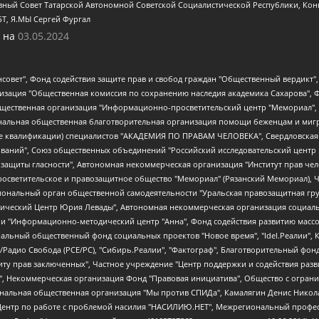
ный Совет Татарской Автономной Советской Социалистической Республики, Кон
БТ, Я.МЫ Сергей Фургал
 на
03.05.2024
мная некоммерческая организация "Центр по работе с проблемой насилия "НАСИЛИЮ.НЕТ", Межрегиональный профессиональный союз работников здравоохранения "Альянс врачей", Юридическое лицо, зарегистрированное в Латвийской Республике, SIA "Medusa Project" (регистрационный номер 40103797863, дата регистрации 10.06.2014), Некоммерческая организация "Фонд по борьбе с коррупцией", Автономная некоммерческая организация "Институт права и публичной политики", Баданин Роман Сергеевич, Гликин Максим Александрович, Железнова Мария Михайловна, Лукьянова Юлия Сергеевна, Маетная Елизавета Витальевна, Маняхин Петр Борисович, Чуракова Ольга Владимировна, Ярош Юлия Петровна, Юридическое лицо "The Insider SIA", зарегистрированное в Риге, Латвийская Республика (дата регистрации 26.06.2015), являющееся администратором доменного имени интернет-издания "The Insider SIA", https://theins.ru, Постернак Алексей Евгеньевич, Рубин Михаил Аркадьевич, Анин Роман Александрович, Юридическое лицо Istories fonds, зарегистрированное в Латвийской Республике (регистрационный номер 50008295751, дата регистрации 24.02.2020), Великовский Дмитрий Александрович, Долинина Ирина Николаевна, Мароховская Алеся Алексеевна, Шлейнов Роман Юрьевич, Шмагун Олеся Валентиновна, Общество с ограниченной ответственностью "Альтаир 2021", Общество с ограниченной ответственностью "Вега 2021", Общество с ограниченной ответственностью "Главный редактор 2021", Общество с ограниченной ответственностью "Ромашки монолит", Важенков Артем Валерьевич, Ивановская областная общественная организация "Центр гендерных исследований", Гурман Юрий Альбертович, Медиапроект "ОВД-Инфо", Егоров Владимир Владимирович, Жилинский Владимир Александрович, Общество с ограниченной ответственностью "ЗП", Иванова София Юрьевна, Карезина Инна Павловна, Кильтау Екатерина Викторовна, Петров Алексей Викторович, Пискунов Сергей Евгеньевич, Смирнов Сергей Сергеевич, Тихонов Михаил Сергеевич, Общество с ограниченной ответственностью "ЖУРНАЛИСТ-ИНОСТРАННЫЙ АГЕНТ", Арапова Галина Юрьевна, Вольтская Татьяна Анатольевна, Американская компания "Mason G.E.S. Anonymous Foundation" (США), являющаяся владельцем интернет-издания https://mnews.world/, Компания "Stichting Bellingcat", зарегистрированная в Нидерландах (дата регистрации 11.07.2018), Захаров Андрей Вячеславович, Клепиковская Екатерина Дмитриевна, Общество с ограниченной ответственностью "МЕМО", Перл Роман Александрович, Симонов Евгений Алексеевич, Соловьева Елена Анатольевна, Сотников Даниил Владимирович, Сурначева Елизавета Дмитриевна, Автономная некоммерческая организация по защите прав человека и информированию населения "Якутия – Наше Мнение", Общество с ограниченной ответственностью "Москоу диджитал медиа", с 26.01.2023 Общество с ограниченной ответственностью "Чайка Белые сады", Ветошкина Валерия Валерьевна, Заговора Максим Александрович, Межрегиональное общественное движение "Российская ЛГБТ - сеть", Оленичев Максим Владимирович, Павлов Иван Юрьевич, Скворцова Елена Сергеевна, Общество с ограниченной ответственностью "Как бы инагент", Кочетков Игорь Викторович, Общество с ограниченной ответственностью "Честные выборы", Еланчик Олег Александрович, Общество с ограниченной ответственностью "Нобелевский призыв", Гималова Регина Эмилевна, Григорьев Андрей Валерьевич, Григорьева Алина Александровна, Ассоциация по содействию защите прав призывников, альтернативнослужащих и военнослужащих "Правозащитная группа "Гражданин.Армия.Право", Хисамова Регина Фаритовна, Автономная некоммерческая организация по реализации социально-правовых программ "Лилит", Дальн