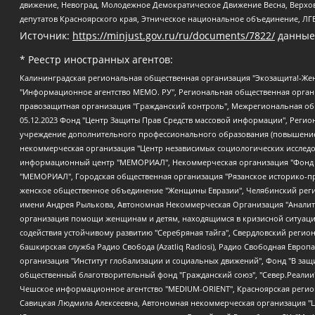
движение, Невоград, Молодежное Демократическое Движение Весна, Верхов
депутатов Красноярского края, Этническое национальное объединение, ЛГ
Источник:
https://minjust.gov.ru/ru/documents/7822/
данные
* Реестр иностранных агентов:
Калининградская региональная общественная организация "Экозащита!-Женсовет", Фонд содействия защите прав и свобод граждан "Общественный вердикт", Фонд "Институт Развития Свободы Информации", Частное учреждение "Информационное агентство МЕМО. РУ", Региональная общественная организация "Общественная комиссия по сохранению наследия академика Сахарова", Фонд поддержки свободы прессы, Санкт-Петербургская общественная правозащитная организация "Гражданский контроль", Межрегиональная общественная организация "Информационно-просветительский центр "Мемориал", Региональный Фонд "Центр Защиты Прав Средств Массовой Информации", с 05.12.2023 Фонд "Центр Защиты Прав Средств массовой информации", Региональная общественная благотворительная организация помощи беженцам и мигрантам "Гражданское содействие", Негосударственное образовательное учреждение дополнительного профессионального образования (повышение квалификации) специалистов "АКАДЕМИЯ ПО ПРАВАМ ЧЕЛОВЕКА", Свердловская региональная общественная организация "Сутяжник", Автономная некоммерческая организация "Центр независимых социологических исследований", Союз общественных объединений "Российский исследовательский центр по правам человека", Региональное общественное учреждение научно-информационный центр "МЕМОРИАЛ", Некоммерческая организация "Фонд защиты гласности", Автономная некоммерческая организация "Институт прав человека", Городская общественная организация "Екатеринбургское общество "МЕМОРИАЛ", Городская общественная организация "Рязанское историко-просветительское и правозащитное общество "Мемориал" (Рязанский Мемориал), Челябинский региональный орган общественной самодеятельности – женское общественное объединение "Женщины Евразии", Челябинский региональный орган общественной самодеятельности "Уральская правозащитная группа", Фонд содействия защите здоровья и социальной справедливости имени Андрея Рылькова, Автономная Некоммерческая Организация "Аналитический Центр Юрия Левады", Автономная некоммерческая организация социальной поддержки населения "Проект Апрель", Региональная общественная организация помощи женщинам и детям, находящимся в кризисной ситуации "Информационно-методический центр "Анна", Фонд содействия развитию массовых коммуникаций и правовому просвещению "Так-так-Так", Фонд содействия устойчивому развитию "Серебряная тайга", Свердловский региональный общественный фонд социальных проектов "Новое время", "Idel.Реалии", Кавказ.Реалии, Крым.Реалии, Телеканал Настоящее Время, Татаро-башкирская служба Радио Свобода (Azatliq Radiosi), Радио Свободная Европа/Радио Свобода (PCE/PC), "Сибирь.Реалии", "Фактограф", Благотворительный фонд помощи осужденным и их семьям, Автономная некоммерческая организация "Институт глобализации и социальных движений", Фонд "В защиту прав заключенных", Частное учреждение "Центр поддержки и содействия развитию средств массовой информации", Пензенский региональный общественный благотворительный фонд "Гражданский союз", "Север.Реалии", Некоммерческая организация Фонд "Правовая инициатива", Общество с ограниченной ответственностью "Радио Свободная Европа/Радио Свобода", Чешское информационное агентство "MEDIUM-ORIENT", Красноярская региональная общественная организация "Мы против СПИДа", Камалягин Денис Николаевич, Маркелов Сергей Евгеньевич, Пономарев Лев Александрович, Савицкая Людмила Алексеевна, Автоно