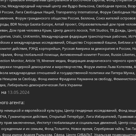
ты, Международный научный центр им Вудро Вильсона, Свободная пресса, Возро
России, Лига Свободных Наций, Transparеncy International, Форум Свободных Н
правления, Форум гражданского общества Россия, Беллона, Союз жителей острово
роды, BDR Novaja Gazeta-Europe, Алтай проект, Образовательный дом прав челов
еван, Дом прав человека Крым, Центр дикого лосося, TVR Studios, ТВ Дождь, Це
урятия, Uralic, UnKremlin, Международная федерация транспортных рабочих, Ист
ейских и международных исследований, Общество Сторожевой башни, Библии и тр
омитет действия, РЭНД корпорейшн, Русская Америка за демократию в России, Н
фалия, Фонд глобальной помощи, Антивоенный комитет России, Russie-Libertes, L
lection Monitor, Article 19, Мнение медиа, Федерация анархического черного кр
и гендерной демократии и миротворчества, Форум имени Льва Копелева, American C
г, Школа международных отношений и государственной политики им Питера Мунка
 Немцова за Свободу, Фонд имени Фридриха Науманна за свободу, Феминистско
медиа, Либерально-демократическая Лига Украины
 на
13.05.2024
ого агента:
р немецкой и европейской культуры, Центр гендерных исследований, Фонд защи
ЧА, Гуманитарное действие, Открытый Петербург, Лига Избирателей, Правовая 
иту прав заключенных, Институт глобализации и социальных движений, Центр 
ужденным и их семьям, Фонд Тольятти, Новое время, Серебряная тайга, Так-Так-
, Фонд имени Андрея Рылькова, Сфера, Центр СИБАЛЬТ, Уральская правозащитна