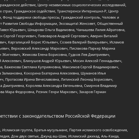
Гражданское действие, Центр независимых социологических исследований,
стран, Гражданское содействие, Трансперенси Интернешнл-Р, Центр
н, Фонд поддержки свободы прессы, Гражданский контроль, Человек и
тут Развития Свободы Информации, Экозащита!-Женсовет, Общественный
й Павел Юрьевич, Шнырова Ольга Вадимовна, Чанышева Лилия Айратовна,
ин Сергей Георгиевич, Пивоваров Андрей Сергеевич, Аверин Виталий
вич, Каргалицкий Борис Юльевич, Созаев Валерий Валерьевич, Исламов
льевич, Верховский Александр Маркович, Пислакова-Паркер Марина
н Збигневич, Жемкова Елена Борисовна, Гудков Лев Дмитриевич,
й Алексеевич, Блинушов Андрей Юрьевич, Мосин Алексей Геннадьевич,
а, Баженова Светлана Куприяновна, Максимов Сергей Владимирович,
а Залмановна, Кокорина Екатерина Алексеевна, Шуманов Илья
ч, Протасова Ирина Вячеславовна, Литинский Леонид Борисович,
а Дмитриевна, Королева Александра Евгеньевна, Смирнов Владимир
ова Мара Федоровна, Резник Генри Маркович, Захаров Герман
етствии с законодательством Российской Федерации
 Исламская группа, Братья-мусульмане, Партия исламского освобождения,
едия, Дом двух святых, Джунд аш-Шам, Исламский джихад, Аль-Каида,