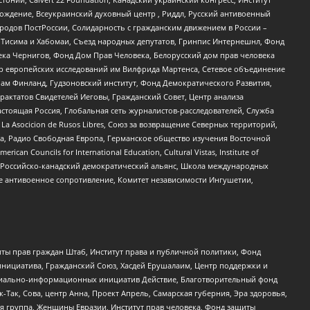
ждение, Всеукраинский духовный центр , Риддл, Русский антивоенный
ародов ПостРоссии, Солидарность с гражданским движением в России –
в Тисима и Хабомаи, Съезд народных депутатов, Гринпис Интернешнл, Фонд
ека Чернигов, Фонд Дом Прав Человека, Белорусский дом прав человека
нтр европейских исследований им Вилфрида Мартенса, Сетевое объединение
Чам Финланд, Гудзоновский институт, Фонд Демократического Развития,
актатов Свидетелей Иеговы, Гражданский Совет, Центр анализа
астоящая Россия, Глобальная сеть журналистов-расследователей, Служба
a Asocicion de Rusos Libres, Союз за возвращение Северных территорий,
еста, Радио Свободная Европа, Германское общество изучения Восточной
ouncils for International Education, Cultural Vistas, Institute of
, Российско-канадский демократический альянс, Школа международных
е антивоенное сопротивление, Комитет независимости Ингушетии,
ты прав граждан Штаб, Институт права и публичной политики, Фонд
инициатива, Гражданский Союз, Хасдей Ерушалаим, Центр поддержки и
социально-информационных инициатив Действие, Благотворительный фонд
Так, Сова, центр Анна, Проект Апрель, Самарская губерния, Эра здоровья,
я группа, Женщины Евразии, Институт прав человека, Фонд защиты