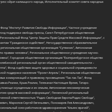
гресс ойрат-калмыцкого народа, Исполнительный комитет совета народных
евосточное общественное движение "Маяк", Санкт-Петербургская ЛГБТ-инициативная группа "Выход", Инициативная группа ЛГБТ+ "Реверс", Алексеев Андрей Викторович, Бекбулатова Таисия Львовна, Беляев Иван Михайлович, Владыкина Елена Сергеевна, Гельман Марат Александрович, Никульшина Вероника Юрьевна, Толоконникова Надежда Андреевна, Шендерович Виктор Анатольевич, Общество с ограниченной ответственностью "Данное сообщение", Общество с ограниченной ответственностью Издательский дом "Новая глава", Айнбиндер Александра Александровна, Московский комьюнити-центр для ЛГБТ+инициатив, Благотворительный фонд развития филантропии, Deutsche Welle (Германия, Kurt-Schumacher-Strasse 3, 53113 Bonn), Борзунова Мария Михайловна, Воробьев Виктор Викторович, Голубева Анна Львовна, Константинова Алла Михайловна, Малкова Ирина Владимировна, Мурадов Мурад Абдулгалимович, Осетинская Елизавета Николаевна, Понасенков Евгений Николаевич, Ганапольский Матвей Юрьевич, Киселев Евгений Алексеевич, Борухович Ирина Григорьевна, Дремин Иван Тимофеевич, Дубровский Дмитрий Викторович, Красноярская региональная общественная организация поддержки и развития альтернативных образовательных технологий и межкультурных коммуникаций "ИНТЕРРА", Маяковская Екатерина Алексеевна, Фейгин Марк Захарович, Филимонов Андрей Викторович, Дзугкоева Регина Николаевна, Доброхотов Роман Александрович, Дудь Юрий Александрович, Елкин Сергей Владимирович, Кругликов Кирилл Игоревич, Сабунаева Мария Леонидовна, Семенов Алексей Владимирович, Шаинян Карен Багратович, Шульман Екатерина Михайловна, Асафьев Артур Валерьевич, Вахштайн Виктор Семенович, Венедиктов Алексей Алексеевич, Лушникова Екатерина Евгеньевна, Волков Леонид Михайлович, Невзоров Александр Глебович, Пархоменко Сергей Борисович, Сироткин Ярослав Николаевич, Кара-Мурза Владимир Владимирович, Баранова Наталья Владимировна, Гозман Леонид Яковлевич, Кагарлицкий Борис Юльевич, Климарев Михаил Валерьевич, Милов Владимир Станиславович, Автономная некоммерческая организация Краснодарский центр современного искусства "Типография", Моргенштерн Алишер Тагирович, Соболь Любовь Эдуардовна, Общество с ограниченной ответственностью "ЛИЗА НОРМ", Каспаров Гарри Кимович, Ходорковский Михаил Борисович, Общество с ограниченной ответственностью "Апрельские тезисы", Данилович Ирина Брониславовна, Кашин Олег Владимирович, Петров Николай Владимирович, Пивоваров Алексей Владимирович, Соколов Михаил Владимирович, Цветкова Юлия Владимировна, Чичваркин Евгений Александрович, Комитет против пыток/Команда против пыток, Общество с ограниченной ответственностью "Первый научный", Общество с ограниченной ответственностью "Вертолет и ко", Белоцерковская Вероника Борисовна, Кац Максим Евгеньевич, Лазарева Татьяна Юрьевна, Шаведдинов Руслан Табризович, Яшин Илья Валерьевич, Общество с ограниченной ответственностью "Иноагент ААВ", Алешковский Дмитрий Петрович, Альбац Евгения Марковна, Быков Дмитрий Львович, Галямина Юлия Евгеньевна, Лойко Сергей Леонидович, Мартынов Кирилл Константинович, Медведев Сергей Александрович, Крашенинников Федор Геннадиевич, Гордеева Катерина Вл