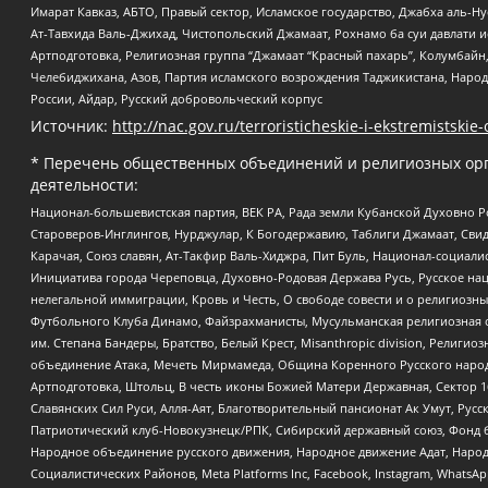
Имарат Кавказ, АБТО, Правый сектор, Исламское государство, Джабха аль-
Ат-Тавхида Валь-Джихад, Чистопольский Джамаат, Рохнамо ба суи давлати и
Артподготовка, Религиозная группа “Джамаат “Красный пахарь”, Колумбайн
Челебиджихана, Азов, Партия исламского возрождения Таджикистана, Народ
России, Айдар, Русский добровольческий корпус
Источник:
http://nac.gov.ru/terroristicheskie-i-ekstremistskie-
* Перечень общественных объединений и религиозных орг
деятельности:
Национал-большевистская партия, ВЕК РА, Рада земли Кубанской Духовно
Староверов-Инглингов, Нурджулар, К Богодержавию, Таблиги Джамаат, Сви
Карачая, Союз славян, Ат-Такфир Валь-Хиджра, Пит Буль, Национал-социал
Инициатива города Череповца, Духовно-Родовая Держава Русь, Русское н
нелегальной иммиграции, Кровь и Честь, О свободе совести и о религиоз
Футбольного Клуба Динамо, Файзрахманисты, Мусульманская религиозная о
им. Степана Бандеры, Братство, Белый Крест, Misanthropic division, Рели
объединение Атака, Мечеть Мирмамеда, Община Коренного Русского народа
Артподготовка, Штольц, В честь иконы Божией Матери Державная, Сектор 1
Славянских Сил Руси, Алля-Аят, Благотворительный пансионат Ак Умут, Русск
Патриотический клуб-Новокузнецк/РПК, Сибирский державный союз, Фонд б
Народное объединение русского движения, Народное движение Адат, Народ
Социалистических Районов, Meta Platforms Inc, Facebook, Instagram, Wha