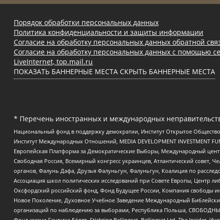
Порядок обработки персональных данных
Политика конфиденциальности и защиты информации
Согласие на обработку персональных данных обратной свя
Согласие на обработку персональных данных с помощью се
LiveInternet, top.mail.ru
ПОКАЗАТЬ БАННЕРНЫЕ МЕСТА
СКРЫТЬ БАННЕРНЫЕ МЕСТА
* Перечень иностранных и международных неправительств
Национальный фонд в поддержку демократии, Институт Открытое Общество
Институт Международных Отношений, MEDIA DEVELOPMENT INVESTMENT FUND,
Европейская Платформа за Демократические Выборы, Международный цент
Свободная Россия, Всемирный конгресс украинцев, Атлантический совет, Ч
органов, Фалунь Дафа, Друзья Фалуньгун, Фалуньгун, Коалиция по рассле
Ассоциация школ политических исследований при Совете Европы, Центр ли
Оксфордский российский фонд, Фонд Будущее России, Компания свободы ин
Новое Поколение, Духовное Учебное Заведение Международный Библейский
организаций по наблюдению за выборами, Республика Польша, СВОБОДНЫЙ
Фонд имени Генриха Бёлля, Stichting Bellingcat, Bellingcat Ltd, The Inside