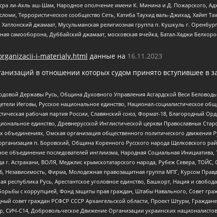
Нусра ли-Ахль аш-Шам, Народное ополчение имени К. Минина и Д. Пожарского, Ад
сломи, Террористическое сообщество Сеть, Катиба Таухид валь-Джихад, Хайят Тах
, Хатлонский джамаат, Мусульманская религиозная группа п. Кушкуль г. Оренбу
ная самооборона, Дуббайский джамаат, московская ячейка, Батал-Хаджи Белхор
organizacii-i-materialy.html
данные на
16.11.2023
анизаций в отношении которых судом принято вступившее в з
 Родовой Державы Русь, Община Духовного Управления Асгардской Веси Беловод
детели Иеговы, Русское национальное единство, Национал-социалистическое об
истическая рабочая партия России, Славянский союз, Формат-18, Благородный Ор
ациональное единство, Древнерусской Инглистической церкви Православных Ста
ных объединениях, Омская организация общественного политического движения Р
рганизация п. Боровский, Община Коренного Русского народа Щелковского район
гиозное объединение последователей инглиизма, Народная Социальная Инициатива,
 г. Астрахани, ВОЛЯ, Меджлис крымскотатарского народа, Рубеж Севера, ТОЙС, 
6, Независимость, Фирма, Молодежная правозащитная группа МПГ, Курсом Правд
ая республика Русь, Арестантское уголовное единство, Башкорт, Нация и свобода,
орьбы с коррупцией, Фонд защиты прав граждан, Штабы Навального, Совет гражд
ный совет граждан РСФСР СССР Архангельской области, Проект Штурм, Граждане 
tsApp, СИЧ-С14, Добровольческое Движение Организации украинских националисто