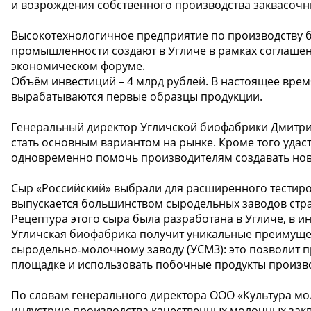
и возрождения собственного производства заквасочны
Высокотехнологичное предприятие по производству б
промышленности создают в Угличе в рамках соглаше
экономическом форуме.
Объём инвестиций – 4 млрд рублей. В настоящее врем
вырабатываются первые образцы продукции.
‍Генеральный директор Угличской биофабрики Дмитрий
стать основным вариантом на рынке. Кроме того удас
одновременно помочь производителям создавать новы
Сыр «Российский» выбрали для расширенного тестиро
выпускается большинством сыродельных заводов стра
Рецептура этого сыра была разработана в Угличе, в и
Угличская биофабрика получит уникальные преимущес
сыродельно‑молочному заводу (УСМЗ): это позволит 
площадке и использовать побочные продукты произво
‍По словам генерального директора ООО «Культура мо
индустрию производства качественных молочных закв