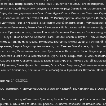
невосточный центр развития гражданских инициатив и социального партнерства, 
 организаций, Частное учреждение в Калининграде Совета Министров северных 
бирь, Частное учреждение в Санкт-Петербурге Совета Министров Северных Стра
а, Информационное агентство МЕМО. РУ, Институт региональной прессы, Инсти
ч, Дзугкоева Регина Николаевна, Кривенко Сергей Владимирович, Милославски
настасия Евгеньевна, Ривина Анна Валерьевна, Бойко Анатолий Николаевич, Дуг
ошель Ирина Ароновна, Шведов Григорий Сергеевич, Пономарев Лев Александро
ч, Цирульников Борис Альбертович, Гасан Ольга Павловна, Паутов Юрий Анато
Акимова Татьяна Николаевна, Золотарева Екатерина Александровна, Рачинский Я
Сергеевна, Аверин Владимир Анатольевич, Щур Татьяна Михайловна, Щур Никола
Анатольевна, Мельникова Валентина Дмитриевна, Вититинова Елена Владимировн
 Алексеевна, Закс Елена Владимировна, Буртина Елена Юрьевна, Гендель Людмил
рохоров Вадим Юрьевич, Шахова Елена Владимировна, Подузов Сергей Васильеви
й Ефимович, Сухих Дарья Николаевна, Орлов Олег Петрович, Добровольская Анн
нсон Лев Семенович, Локшина Татьяна Иосифовна, Орлов Олег Петрович, Поляк
ые на
24.03.2022
ностранных и международных организаций, признанных в соотв
нгресс народов Ичкерии и Дагестана, База, Асбат аль-Ансар, Священная война,
уркестана, Общество социальных реформ, Общество возрождения исламского насл