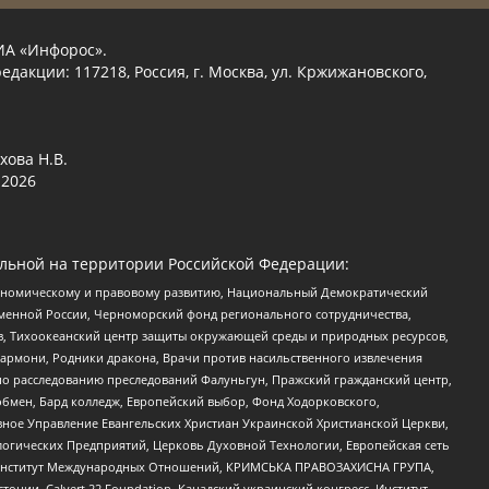
ИА «Инфорос».
едакции: 117218, Россия, г. Москва, ул. Кржижановского,
хова Н.В.
2026
льной на территории Российской Федерации:
кономическому и правовому развитию, Национальный Демократический
менной России, Черноморский фонд регионального сотрудничества,
, Тихоокеанский центр защиты окружающей среды и природных ресурсов,
 Хармони, Родники дракона, Врачи против насильственного извлечения
по расследованию преследований Фалуньгун, Пражский гражданский центр,
бмен, Бард колледж, Европейский выбор, Фонд Ходорковского,
ное Управление Евангельских Христиан Украинской Христианской Церкви,
огических Предприятий, Церковь Духовной Технологии, Европейская сеть
ий Институт Международных Отношений, КРИМСЬКА ПРАВОЗАХИСНА ГРУПА,
стонии, Calvert 22 Foundation, Канадский украинский конгресс, Институт