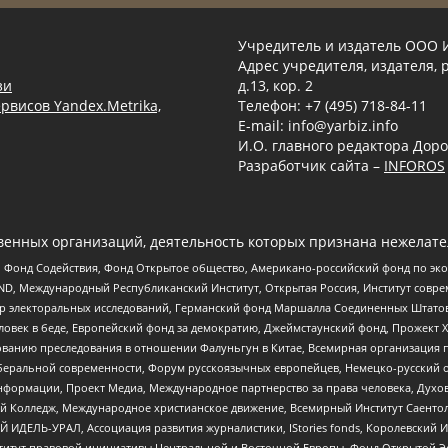
Учредитель и издатель ООО 
Адрес учредителя, издателя, р
зи
д.13, кор. 2
рвисов Yandex.Metrika,
Телефон: +7 (495) 718-84-11
E-mail: info@yarbiz.info
И.О. главного редактора Доро
Разработчик сайта –
INFOROS
енных организаций, деятельность которых признана нежелате
 Фонд Содействия, Фонд Открытое общество, Американо-российский фонд по э
 Международный Республиканский Институт, Открытая Россия, Институт совре
р электоральных исследований, Германский фонд Маршалла Соединенных Штатов
еловек в беде, Европейский фонд за демократию, Джеймстаунский фонд, Прожект
дованию преследования в отношении Фалуньгун в Китае, Всемирная организация 
беральной современности, Форум русскоязычных европейцев, Немецко-русский о
формации, Проект Медиа, Международное партнерство за права человека, Духов
 Колледж, Международное христианское движение, Всемирный Институт Саентол
 ИДЕЛЬ-УРАЛ, Ассоциация развития журналистики, IStories fonds, Королевск
r, Институт правовой инициативы Центральной и Восточной Европы, Фонд Открытой Э