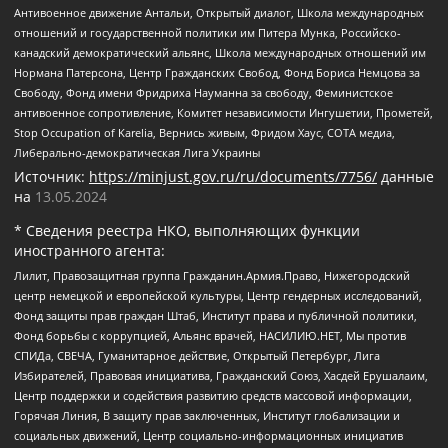
Антивоенное движение Антальи, Открытый диалог, Школа международных
отношений и государственной политики им Питера Мунка, Российско-
канадский демократический альянс, Школа международных отношений им
Нормана Патерсона, Центр Гражданских Свобод, Фонд Бориса Немцова за
Свободу, Фонд имени Фридриха Науманна за свободу, Феминистское
антивоенное сопротивление, Комитет независимости Ингушетии, Прометей,
Stop Occupation of Karelia, Вернись живым, Фридом Хаус, СОТА медиа,
Либерально-демократическая Лига Украины
Источник:
https://minjust.gov.ru/ru/documents/7756/
данные
на
13.05.2024
* Сведения реестра НКО, выполняющих функции
иностранного агента:
Лилит, Правозащитная группа Гражданин.Армия.Право, Нижегородский
центр немецкой и европейской культуры, Центр гендерных исследований,
Фонд защиты прав граждан Штаб, Институт права и публичной политики,
Фонд борьбы с коррупцией, Альянс врачей, НАСИЛИЮ.НЕТ, Мы против
СПИДа, СВЕЧА, Гуманитарное действие, Открытый Петербург, Лига
Избирателей, Правовая инициатива, Гражданский Союз, Хасдей Ерушалаим,
Центр поддержки и содействия развитию средств массовой информации,
Горячая Линия, В защиту прав заключенных, Институт глобализации и
социальных движений, Центр социально-информационных инициатив