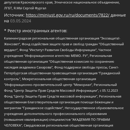
депутатов Красноярского края, Этническое национальное объединение,
ЛГБТ, Я.МЫ Сергей Фургал
Источник:
https://minjust.gov.ru/ru/documents/7822/
данные
на
03.05.2024
* Реестр иностранных агентов:
Калининградская региональная общественная организация "Экозащита!-Женсовет", Фонд содействия защите прав и свобод граждан "Общественный вердикт", Фонд "Институт Развития Свободы Информации", Частное учреждение "Информационное агентство МЕМО. РУ", Региональная общественная организация "Общественная комиссия по сохранению наследия академика Сахарова", Фонд поддержки свободы прессы, Санкт-Петербургская общественная правозащитная организация "Гражданский контроль", Межрегиональная общественная организация "Информационно-просветительский центр "Мемориал", Региональный Фонд "Центр Защиты Прав Средств Массовой Информации", с 05.12.2023 Фонд "Центр Защиты Прав Средств массовой информации", Региональная общественная благотворительная организация помощи беженцам и мигрантам "Гражданское содействие", Негосударственное образовательное учреждение дополнительного профессионального образования (повышение квалификации) специалистов "АКАДЕМИЯ ПО ПРАВАМ ЧЕЛОВЕКА", Свердловская региональная общественная организация "Сутяжник", Автономная некоммерческая организация "Центр независимых социологических исследований", Союз общественных объединений "Российский исследовательский центр по правам человека", Региональное общественное учреждение научно-информационный центр "МЕМОРИАЛ", Некоммерческая организация "Фонд защиты гласности", Автономная некоммерческая организация "Институт прав человека", Городская общественная организация "Екатеринбургское общество "МЕМОРИАЛ", Городская общественная организация "Рязанское историко-просветительское и правозащитное общество "Мемориал" (Рязанский Мемориал), Челябинский региональный орган общественной самодеятельности – женское общественное объединение "Женщины Евразии", Челябинский региональный орган общественной самодеятельности "Уральская правозащитная группа", Фонд содействия защите здоровья и социальной справедливости имени Андрея Рылькова, Автономная Некоммерческая Организация "Аналитический Центр Юрия Левады", Автономная некоммерческая организация социальной поддержки населения "Проект Апрель", Региональная общественная организация помощи женщинам и детям, находящимся в кризисной ситуации "Информационно-методический центр "Анна", Фонд содействия развитию массовых коммуникаций и правовому просвещению "Так-так-Так", Фонд содействия устойчивому развитию "Серебряная тайга", Свердловский региональный общественный фонд социальных проектов "Новое время", "Idel.Реалии", Кавказ.Реалии, Крым.Реалии, Телеканал Настоящее Время, Татаро-башкирская служба Радио Свобода (Azatliq Radiosi), Радио Свободная Европа/Радио Свобода (PCE/PC), "Сибирь.Реалии", "Фактограф", Благотворительный фонд помощи осужденным и их семьям, Автономная некоммерческая организация "Институт глобализации и социальных движений", Фонд "В защиту прав заключенных", Частное учреждение "Центр поддержки и содействия развитию средств массовой информации", Пензенский региональный общественный благотворительный фонд "Гражданский союз", "Север.Реалии", Некоммерческая организация Фонд "Правовая инициатива", Общество с ограниченной ответственностью "Радио Свободная Европа/Радио Свобода", Чешское информационное агентство "MEDIUM-ORIENT", Красноярская региональная общественная организация "Мы против СПИДа", Камалягин Денис Николаевич, Маркелов Сергей Евгеньевич, Пономарев Лев Александрович, Савицкая Людмила Алексеевна, Автономная некоммерческая организация "Центр по работе с проблемой насилия "НАСИЛИЮ.НЕТ", Межрегиональный профессиональный союз работников здравоохранения "Альянс врачей", Юридическое лицо, зарегистрированное в Латвийской Республике, SIA "Medusa Project" (регистрационный номер 40103797863, дата регистрации 10.06.2014), Некоммерческая организация "Фонд по борьбе с коррупцией", Автономная некоммерческая организация "Институт права и публичной политики", Баданин Роман Сергеевич, Гликин Максим Александрович, Железнова Мария Михайловна, Лукьянова Юлия Сергеевна, Маетная Елизавета Витальевна, Маняхин Петр Борисович, Чуракова Ольга Владимировна, Ярош Юлия Петровна, Юридическое лицо "The Insider SIA", зарегистрированное в Риге, Латвийская Республика (дата регистрации 26.06.2015), являющееся администратором доменного имени интернет-издания "The Insider SIA", https://theins.ru, Постернак Алексей Евгеньевич, Рубин Михаил Аркадьевич, Анин Роман Александрович, Юридическое лицо Istories fonds, зарегистрированное в Латвийской Республике (регистрационный номер 50008295751, дата регистрации 24.02.2020), Великовский Дмитрий Александрович, Долинина Ирина Николаевна, Мароховская Алеся Алексеевна, Шлейнов Роман Юрьевич, Шмагун Олеся Валентиновна, Общество с ограниченной ответственностью "Альтаир 2021", Общество с ограниченной ответственностью "Вега 2021", Общество с ограниченной ответственностью "Главный редактор 2021", Общество с ограниченной ответственностью "Ромашки монолит", Важенков Артем Валерьевич, Ивановская областная общественная организация "Центр гендерных исследований", Гурман Юрий Альбертович, Медиапроект "ОВД-Инфо", Егоров Владимир Владимирович, Жилинский Владимир Александрович, Общество с ограниченной ответственностью "ЗП", Иванова София Юрьевна, Карезина Инна Павловна, Кильтау Екатерина Викторовна, Петров Алексей Викторович, Пискунов Сергей Евгеньевич, Смирнов Сергей Сергеевич, Тихонов Михаил Сергеевич, Общество с ограниченной ответственностью "ЖУРНАЛИСТ-ИНОСТРАННЫЙ АГЕНТ", Арапова Галина Юрьевна, Вольтская Татьяна Анатольевна, Американская компания "Mason G.E.S. Anonymous Foundation" (США), являющаяся владельцем интернет-издания https://mnews.world/, Компания "Stichting Bellingcat", зарегистрированная в Нидерландах (дата регистрации 11.07.2018), Захаров Андрей Вячеславович, Клепиковская Екатерина Дмитриевна, Общество с ограниченной ответственностью "МЕМО", Перл Роман Александрович, Симонов Евгений Алексеевич, Соловьева Елена Анатольевна, Сотников Даниил Владимирович, Сурначева Елизавета Дмитриевна, Автономная некоммерческая организация по защите прав человека и информированию населения "Якутия – Наше Мнение", Общество с ограниченной ответственностью "Москоу диджитал медиа", с 26.01.2023 Общество с ограниченной ответственностью "Чайка Белые сады", Ветошкина Валерия Валерьевна, Заговора Максим Александрович, Межрегиональное общественное движение "Российская ЛГБТ - сеть", Оленичев Максим Владимирович, Павлов Иван Юрьевич, Скворцова Елена Сергеевна, Общество с ограниченной ответственностью "Как бы инагент", Кочетков Игорь Викторович, Общество с ограниченной ответственностью "Честные выборы", Еланчик Олег Александрович, Общество с ограниченной ответственностью "Нобелевский призыв", Гималова Регина Эмилевна, Григорьев Андрей Валерьевич, Григорьева Алина Александровна, Ассоциация по содействию защите прав призывников, альтернативнослужащих и военнослужащих "Правозащитная группа "Гражданин.Армия.Право", Хисамова Регина Фаритовна, Автономная некоммерческая организация по реализации социально-правовых программ "Лилит", Дальневосточное общественное движение "Маяк", Санкт-Петербургская ЛГБТ-инициативная группа "Выход", Инициативная группа ЛГБТ+ "Реверс", Алексеев Андрей Викторович, Бекбулатова Таисия Львовна, Беляев Иван Михайлович, Владыкина Елена Сергеевна, Гельман Марат Александрович, Никульшина Вероника Юрьевна, Толоконникова Надежда Андреевна, Шендерович Виктор Анатольевич, Общество с ограниченной ответственностью "Данное сообщение", Общество с ограниченной ответственностью Издательский дом "Новая глава", Айнбиндер Александра Александровна, Московский комьюнити-центр для ЛГБТ+инициатив, Благотворительный фонд развития филантропии, Deutsche Welle (Германия, Kurt-Schumacher-Strasse 3, 53113 Bonn), Борзунова Мария Михайловна, Воробьев Виктор Викторович, Голубева Анна Львовна, Константинова Алла Михайловна, Малкова Ирина Владимировна, Мурадов Мурад Абдулгалимович, Осетинская Елизавета Николаевна, Понасенков Евгений Николаевич, Ганапольский Матвей Юрьевич, Киселев Евгений Алексеевич, Борухович Ирина Григорьевна, Дремин Иван Тимофеевич, Дубровский Дмитрий Викторович, Красноярская региональная общественная организация поддержки и развития альтернативных образовательных технологий и межкультурных коммуникаций "ИНТЕРРА", Маяковская Екатерина Алексеевна, Фейгин Марк Захарович, Филимонов Андрей Викторович, Дзугкоева Регина Николаевна, Доброхотов Роман Александрович, Дудь Юрий Александрович, Елкин Сергей Владимирович, Кругликов Кирилл Игоревич, Сабунаева Мария Леонидовна, Семенов Алексей Владимирович, Шаинян Карен Багратович, Шульман Екатерина Михайловна, Асафьев Артур Валерьевич, Вахштайн Виктор Семенович, Венедиктов Алексей Алексеевич, Лушникова Екатерина Евгеньевна, Волков Леонид Михайлович, Невзоров Александр Глебович, Пархоменко Сергей Борисович, Сироткин Ярослав Николаевич, Кара-Мурза Владимир Владимирович, Баранова Наталья Владимировна, Гозман Леонид Яковлевич, Кагарлицкий Борис Юльевич, Климарев Михаил Валерьевич, Милов Владимир Станиславович, Автономная некоммерческая организация Краснодарский центр современного искусства "Типография", Моргенштерн Алишер Тагирович, Соболь Любовь Эдуардовна, Общество с ограниченной ответственностью "ЛИЗА НОРМ", Каспаров Гарри Кимович, Ходорковский Михаил Борисович, Общество с ограниченной ответственностью "Апрельские тезисы", Данилович Ирина Брониславовна, Кашин Олег Владимирович, Петров Николай Владимирович, Пивоваров Алексей Владимирович, Соколов Михаил Владимирович, Цветкова Юлия Владимировна, Чичваркин Евгений Александрович, Комитет против пыток/Команда против пыток, Общество с ограниченной ответственностью "Первый научный", Общество с ограниченной ответственностью "Вертолет и ко", Белоцерковская Вероника Борисовна, Кац Максим Евгеньевич, Лазарева Татьяна Юрьевна, Шаведдинов Руслан Табризович, Яшин Илья Валерьевич, Общество с ограниченной ответственностью "Иноагент ААВ", Алешковский Дмитрий Петрович, Альбац Евгения Марковна, Быков Дмитрий Львович, Галямина Юлия Евгеньевна, Лойко Сергей Леонидович, Мартынов Кирилл Константинович, Медведев Сергей Александрович, Крашенинников Федор Геннадиевич, Гордеева Катерина Вл