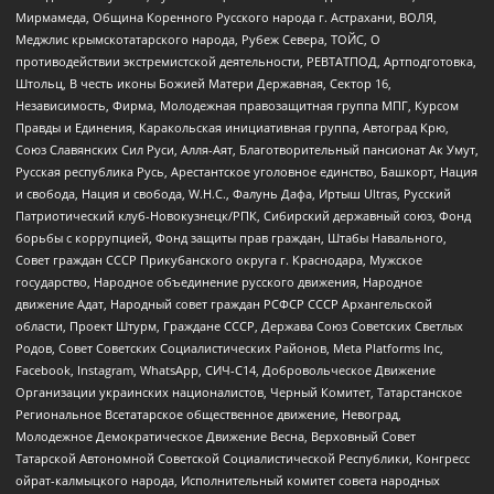
Мирмамеда, Община Коренного Русского народа г. Астрахани, ВОЛЯ,
Меджлис крымскотатарского народа, Рубеж Севера, ТОЙС, О
противодействии экстремистской деятельности, РЕВТАТПОД, Артподготовка,
Штольц, В честь иконы Божией Матери Державная, Сектор 16,
Независимость, Фирма, Молодежная правозащитная группа МПГ, Курсом
Правды и Единения, Каракольская инициативная группа, Автоград Крю,
Союз Славянских Сил Руси, Алля-Аят, Благотворительный пансионат Ак Умут,
Русская республика Русь, Арестантское уголовное единство, Башкорт, Нация
и свобода, Нация и свобода, W.H.С., Фалунь Дафа, Иртыш Ultras, Русский
Патриотический клуб-Новокузнецк/РПК, Сибирский державный союз, Фонд
борьбы с коррупцией, Фонд защиты прав граждан, Штабы Навального,
Совет граждан СССР Прикубанского округа г. Краснодара, Мужское
государство, Народное объединение русского движения, Народное
движение Адат, Народный совет граждан РСФСР СССР Архангельской
области, Проект Штурм, Граждане СССР, Держава Союз Советских Светлых
Родов, Совет Советских Социалистических Районов, Meta Platforms Inc,
Facebook, Instagram, WhatsApp, СИЧ-С14, Добровольческое Движение
Организации украинских националистов, Черный Комитет, Татарстанское
Региональное Всетатарское общественное движение, Невоград,
Молодежное Демократическое Движение Весна, Верховный Совет
Татарской Автономной Советской Социалистической Республики, Конгресс
ойрат-калмыцкого народа, Исполнительный комитет совета народных