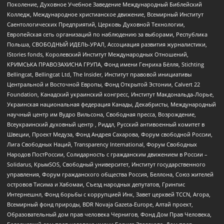
Поколение, Духовное Учебное Заведение Международный Библейский
Колледж, Международное христианское движение, Всемирный Институт
Саентологических Предприятий, Церковь Духовной Технологии,
Европейская сеть организаций по наблюдению за выборами, Республика
Польша, СВОБОДНЫЙ ИДЕЛЬ-УРАЛ, Ассоциация развития журналистики,
IStories fonds, Королевский Институт Международных Отношений,
КРИМСЬКА ПРАВОЗАХИСНА ГРУПА, Фонд имени Генриха Бёлля, Stichting
Bellingcat, Bellingcat Ltd, The Insider, Институт правовой инициативы
Центральной и Восточной Европы, Фонд Открытой Эстонии, Calvert 22
Foundation, Канадский украинский конгресс, Институт Макдональда-Лорье,
Украинская национальная федерация Канады, Декабристы, Международный
научный центр им Вудро Вильсона, Свободная пресса, Возрождение,
Всеукраинский духовный центр , Риддл, Русский антивоенный комитет в
Швеции, Проект Медуза, Фонд Андрея Сахарова, Форум свободной России,
Лига Свободных Наций, Transparеncy International, Форум Свободных
Народов ПостРоссии, Солидарность с гражданским движением в России –
Solidarus, КрымSOS, Свободный университет, Институт государственного
управления, Форум гражданского общества Россия, Беллона, Союз жителей
островов Тисима и Хабомаи, Съезд народных депутатов, Гринпис
Интернешнл, Фонд борьбы с коррупцией Инк, Завет церквей TCCN, Агора,
Всемирный фонд природы, BDR Novaja Gazeta-Europe, Алтай проект,
Образовательный дом прав человека Чернигов, Фонд Дом Прав Человека,