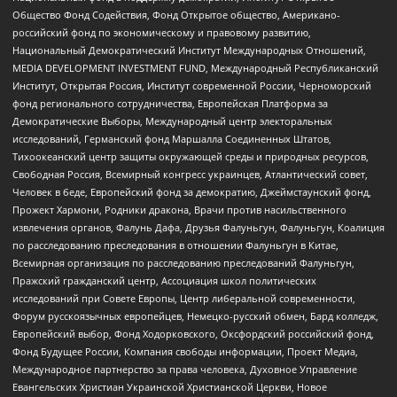
Общество Фонд Содействия, Фонд Открытое общество, Американо-
российский фонд по экономическому и правовому развитию,
Национальный Демократический Институт Международных Отношений,
MEDIA DEVELOPMENT INVESTMENT FUND, Международный Республиканский
Институт, Открытая Россия, Институт современной России, Черноморский
фонд регионального сотрудничества, Европейская Платформа за
Демократические Выборы, Международный центр электоральных
исследований, Германский фонд Маршалла Соединенных Штатов,
Тихоокеанский центр защиты окружающей среды и природных ресурсов,
Свободная Россия, Всемирный конгресс украинцев, Атлантический совет,
Человек в беде, Европейский фонд за демократию, Джеймстаунский фонд,
Прожект Хармони, Родники дракона, Врачи против насильственного
извлечения органов, Фалунь Дафа, Друзья Фалуньгун, Фалуньгун, Коалиция
по расследованию преследования в отношении Фалуньгун в Китае,
Всемирная организация по расследованию преследований Фалуньгун,
Пражский гражданский центр, Ассоциация школ политических
исследований при Совете Европы, Центр либеральной современности,
Форум русскоязычных европейцев, Немецко-русский обмен, Бард колледж,
Европейский выбор, Фонд Ходорковского, Оксфордский российский фонд,
Фонд Будущее России, Компания свободы информации, Проект Медиа,
Международное партнерство за права человека, Духовное Управление
Евангельских Христиан Украинской Христианской Церкви, Новое