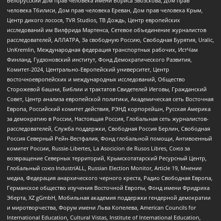
Белорусский дом прав человека имени Бориса Звозскова, Дом прав
человека Тбилиси, Дом прав человека Ереван, Дом прав человека Крым,
Центр дикого лосося, TVR Studios, ТВ Дождь, Центр европейских
исследований им Вилфрида Мартенса, Сетевое объединение журналистов
расследователей, АЛЛАТРА, За свободную Россию, Свободная Бурятия, Uralic,
UnKremlin, Международная федерация транспортных рабочих, ИстЧам
Финланд, Гудзоновский институт, Фонд Демократического Развития,
Комитет-2024, Центрально-Европейский университет, Центр
восточноевропейских и международных исследований, Общество
Сторожевой башни, Библии и трактатов Свидетелей Иеговы, Гражданский
Совет, Центр анализа европейской политики, Академическая сеть Восточная
Европа, Российский комитет действия, РЭНД корпорейшн, Русская Америка
за демократию в России, Настоящая Россия, Глобальная сеть журналистов-
расследователей, Служба поддержки, Свободная Россия Берлин, Свободная
Россия Северный Рейн-Вестфалия, Фонд глобальной помощи, Антивоенный
комитет России, Russie-Libertes, La Asocicion de Rusos Libres, Союз за
возвращение Северных территорий, Крымскотатарский Ресурсный Центр,
Глобальный союз IndustriALL, Russian Election Monitor, Article 19, Мнение
медиа, Федерация анархического черного креста, Радио Свободная Европа,
Германское общество изучения Восточной Европы, Фонд имени Фридриха
Эберта, XZ gGmbH, Мобильная академия поддержки гендерной демократии
и миротворчества, Форум имени Льва Копелева, American Councils for
International Education, Cultural Vistas, Institute of International Education,