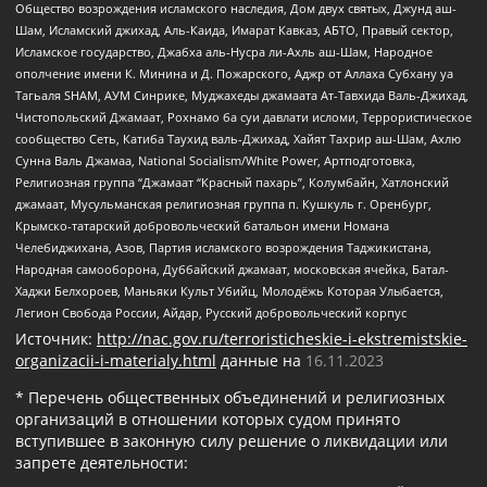
Общество возрождения исламского наследия, Дом двух святых, Джунд аш-
Шам, Исламский джихад, Аль-Каида, Имарат Кавказ, АБТО, Правый сектор,
Исламское государство, Джабха аль-Нусра ли-Ахль аш-Шам, Народное
ополчение имени К. Минина и Д. Пожарского, Аджр от Аллаха Субхану уа
Тагьаля SHAM, АУМ Синрике, Муджахеды джамаата Ат-Тавхида Валь-Джихад,
Чистопольский Джамаат, Рохнамо ба суи давлати исломи, Террористическое
сообщество Сеть, Катиба Таухид валь-Джихад, Хайят Тахрир аш-Шам, Ахлю
Сунна Валь Джамаа, National Socialism/White Power, Артподготовка,
Религиозная группа “Джамаат “Красный пахарь”, Колумбайн, Хатлонский
джамаат, Мусульманская религиозная группа п. Кушкуль г. Оренбург,
Крымско-татарский добровольческий батальон имени Номана
Челебиджихана, Азов, Партия исламского возрождения Таджикистана,
Народная самооборона, Дуббайский джамаат, московская ячейка, Батал-
Хаджи Белхороев, Маньяки Культ Убийц, Молодёжь Которая Улыбается,
Легион Свобода России, Айдар, Русский добровольческий корпус
Источник:
http://nac.gov.ru/terroristicheskie-i-ekstremistskie-
organizacii-i-materialy.html
данные на
16.11.2023
* Перечень общественных объединений и религиозных
организаций в отношении которых судом принято
вступившее в законную силу решение о ликвидации или
запрете деятельности: