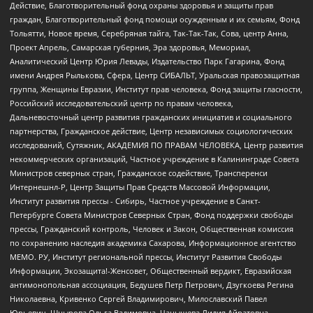
Действие, Благотворительный фонд охраны здоровья и защиты прав
граждан, Благотворительный фонд помощи осужденным и их семьям, Фонд
Тольятти, Новое время, Серебряная тайга, Так-Так-Так, Сова, центр Анна,
Проект Апрель, Самарская губерния, Эра здоровья, Мемориал,
Аналитический Центр Юрия Левады, Издательство Парк Гагарина, Фонд
имени Андрея Рылькова, Сфера, Центр СИБАЛЬТ, Уральская правозащитная
группа, Женщины Евразии, Институт прав человека, Фонд защиты гласности,
Российский исследовательский центр по правам человека,
Дальневосточный центр развития гражданских инициатив и социального
партнерства, Гражданское действие, Центр независимых социологических
исследований, Сутяжник, АКАДЕМИЯ ПО ПРАВАМ ЧЕЛОВЕКА, Центр развития
некоммерческих организаций, Частное учреждение в Калининграде Совета
Министров северных стран, Гражданское содействие, Трансперенси
Интернешнл-Р, Центр Защиты Прав Средств Массовой Информации,
Институт развития прессы - Сибирь, Частное учреждение в Санкт-
Петербурге Совета Министров Северных Стран, Фонд поддержки свободы
прессы, Гражданский контроль, Человек и Закон, Общественная комиссия
по сохранению наследия академика Сахарова, Информационное агентство
МЕМО. РУ, Институт региональной прессы, Институт Развития Свободы
Информации, Экозащита!-Женсовет, Общественный вердикт, Евразийская
антимонопольная ассоциация, Бедушев Петр Петрович, Дзугкоева Регина
Николаевна, Кривенко Сергей Владимирович, Милославский Павел
Юрьевич, Шнырова Ольга Вадимовна, Чанышева Лилия Айратовна,