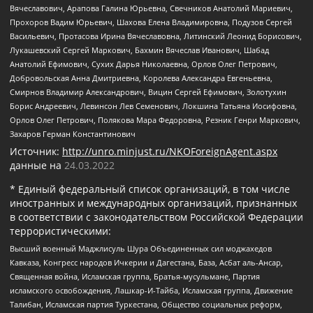
Вячеславович, Арапова Галина Юрьевна, Свечников Анатолий Мариевич,
Прохоров Вадим Юрьевич, Шахова Елена Владимировна, Подузов Сергей
Васильевич, Протасова Ирина Вячеславовна, Литинский Леонид Борисович,
Лукашевский Сергей Маркович, Бахмин Вячеслав Иванович, Шабад
Анатолий Ефимович, Сухих Дарья Николаевна, Орлов Олег Петрович,
Добровольская Анна Дмитриевна, Королева Александра Евгеньевна,
Смирнов Владимир Александрович, Вицин Сергей Ефимович, Золотухин
Борис Андреевич, Левинсон Лев Семенович, Локшина Татьяна Иосифовна,
Орлов Олег Петрович, Полякова Мара Федоровна, Резник Генри Маркович,
Захаров Герман Константинович
Источник:
http://unro.minjust.ru/NKOForeignAgent.aspx
данные на
24.03.2022
* Единый федеральный список организаций, в том числе
иностранных и международных организаций, признанных
в соответствии с законодательством Российской Федерации
террористическими:
Высший военный Маджлисуль Шура Объединенных сил моджахедов
Кавказа, Конгресс народов Ичкерии и Дагестана, База, Асбат аль-Ансар,
Священная война, Исламская группа, Братья-мусульмане, Партия
исламского освобождения, Лашкар-И-Тайба, Исламская группа, Движение
Талибан, Исламская партия Туркестана, Общество социальных реформ,