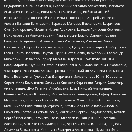
Сидорович Ольга Борисовна, Туровский Александр Алексеевич, Васильева
Анастасия Евгеньевна, Ривина Анна Валерьевна, Бойко Анатолий
Николаевич, Дугин Сергей Георгиевич, Пивоваров Андрей Сергеевич,
Аверин Виталий Евгеньевич, Барахоев Магомед Бекханович, Шарипков
Олег Викторович, Мошель Ирина Ароновна, Шведов Григорий Сергеевич,
Пономарев Лев Александрович, Каргалицкий Борис Юльевич, Созаев
Валерий Валерьевич, Исламов Тимур Рифгатович, Романова Ольга
Евгеньевна, Щаров Сергей Алексадрович, Цирульников Борис Альбертович,
Гасан Ольга Павловна, Паутов Юрий Анатольевич, Верховский Александр
Маркович, Пислакова-Паркер Марина Петровна, Кочеткова Татьяна
Владимировна, Чуркина Наталья Валерьевна, Акимова Татьяна Николаевна,
Золотарева Екатерина Александровна, Рачинский Ян Збигневич, Жемкова
Елена Борисовна, Гудков Лев Дмитриевич, Илларионова Юлия Юрьевна,
Саранг Анна Васильевна, Захарова Светлана Сергеевна, Аверин Владимир
Анатольевич, Щур Татьяна Михайловна, Щур Николай Алексеевич,
Блинушов Андрей Юрьевич, Мосин Алексей Геннадьевич, Гефтер Валентин
Михайлович, Симонов Алексей Кириллович, Флиге Ирина Анатольевна,
Мельникова Валентина Дмитриевна, Вититинова Елена Владимировна,
Баженова Светлана Куприяновна, Максимов Сергей Владимирович, Беляев
Сергей Иванович, Голубева Елена Николаевна, Ганнушкина Светлана
Алексеевна, Закс Елена Владимировна, Буртина Елена Юрьевна, Гендель
Людмила Залмановна, Кокорина Екатерина Алексеевна, Шуманов Илья