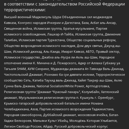
в соответствии с законодательством Российской Федерации
террористическими:
Высший военный Маджлисуль Шура Объединенных сил моджахедов
Кавказа, Конгресс народов Ичкерии и Дагестана, База, Асбат аль-Ансар,
Священная война, Исламская группа, Братья-мусульмане, Партия
исламского освобождения, Лашкар-И-Тайба, Исламская группа, Движение
Талибан, Исламская партия Туркестана, Общество социальных реформ,
Общество возрождения исламского наследия, Дом двух святых, Джунд аш-
Шам, Исламский джихад, Аль-Каида, Имарат Кавказ, АБТО, Правый сектор,
Исламское государство, Джабха аль-Нусра ли-Ахль аш-Шам, Народное
ополчение имени К. Минина и Д. Пожарского, Аджр от Аллаха Субхану уа
Тагьаля SHAM, АУМ Синрике, Муджахеды джамаата Ат-Тавхида Валь-Джихад,
Чистопольский Джамаат, Рохнамо ба суи давлати исломи, Террористическое
сообщество Сеть, Катиба Таухид валь-Джихад, Хайят Тахрир аш-Шам, Ахлю
Сунна Валь Джамаа, National Socialism/White Power, Артподготовка,
Религиозная группа “Джамаат “Красный пахарь”, Колумбайн, Хатлонский
джамаат, Мусульманская религиозная группа п. Кушкуль г. Оренбург,
Крымско-татарский добровольческий батальон имени Номана
Челебиджихана, Азов, Партия исламского возрождения Таджикистана,
Народная самооборона, Дуббайский джамаат, московская ячейка, Батал-
Хаджи Белхороев, Маньяки Культ Убийц, Молодёжь Которая Улыбается,
Легион Свобода России, Айдар, Русский добровольческий корпус