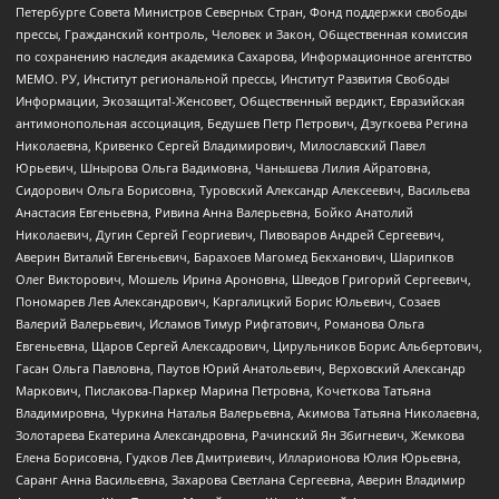
Петербурге Совета Министров Северных Стран, Фонд поддержки свободы
прессы, Гражданский контроль, Человек и Закон, Общественная комиссия
по сохранению наследия академика Сахарова, Информационное агентство
МЕМО. РУ, Институт региональной прессы, Институт Развития Свободы
Информации, Экозащита!-Женсовет, Общественный вердикт, Евразийская
антимонопольная ассоциация, Бедушев Петр Петрович, Дзугкоева Регина
Николаевна, Кривенко Сергей Владимирович, Милославский Павел
Юрьевич, Шнырова Ольга Вадимовна, Чанышева Лилия Айратовна,
Сидорович Ольга Борисовна, Туровский Александр Алексеевич, Васильева
Анастасия Евгеньевна, Ривина Анна Валерьевна, Бойко Анатолий
Николаевич, Дугин Сергей Георгиевич, Пивоваров Андрей Сергеевич,
Аверин Виталий Евгеньевич, Барахоев Магомед Бекханович, Шарипков
Олег Викторович, Мошель Ирина Ароновна, Шведов Григорий Сергеевич,
Пономарев Лев Александрович, Каргалицкий Борис Юльевич, Созаев
Валерий Валерьевич, Исламов Тимур Рифгатович, Романова Ольга
Евгеньевна, Щаров Сергей Алексадрович, Цирульников Борис Альбертович,
Гасан Ольга Павловна, Паутов Юрий Анатольевич, Верховский Александр
Маркович, Пислакова-Паркер Марина Петровна, Кочеткова Татьяна
Владимировна, Чуркина Наталья Валерьевна, Акимова Татьяна Николаевна,
Золотарева Екатерина Александровна, Рачинский Ян Збигневич, Жемкова
Елена Борисовна, Гудков Лев Дмитриевич, Илларионова Юлия Юрьевна,
Саранг Анна Васильевна, Захарова Светлана Сергеевна, Аверин Владимир