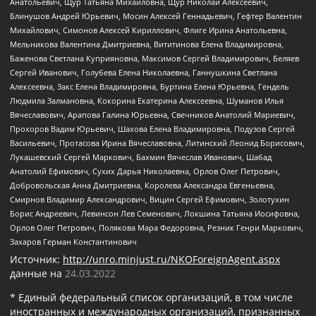
Анатольевич, Щур Татьяна Михайловна, Щур Николай Алексеевич,
Блинушов Андрей Юрьевич, Мосин Алексей Геннадьевич, Гефтер Валентин
Михайлович, Симонов Алексей Кириллович, Флиге Ирина Анатольевна,
Мельникова Валентина Дмитриевна, Вититинова Елена Владимировна,
Баженова Светлана Куприяновна, Максимов Сергей Владимирович, Беляев
Сергей Иванович, Голубева Елена Николаевна, Ганнушкина Светлана
Алексеевна, Закс Елена Владимировна, Буртина Елена Юрьевна, Гендель
Людмила Залмановна, Кокорина Екатерина Алексеевна, Шуманов Илья
Вячеславович, Арапова Галина Юрьевна, Свечников Анатолий Мариевич,
Прохоров Вадим Юрьевич, Шахова Елена Владимировна, Подузов Сергей
Васильевич, Протасова Ирина Вячеславовна, Литинский Леонид Борисович,
Лукашевский Сергей Маркович, Бахмин Вячеслав Иванович, Шабад
Анатолий Ефимович, Сухих Дарья Николаевна, Орлов Олег Петрович,
Добровольская Анна Дмитриевна, Королева Александра Евгеньевна,
Смирнов Владимир Александрович, Вицин Сергей Ефимович, Золотухин
Борис Андреевич, Левинсон Лев Семенович, Локшина Татьяна Иосифовна,
Орлов Олег Петрович, Полякова Мара Федоровна, Резник Генри Маркович,
Захаров Герман Константинович
Источник:
http://unro.minjust.ru/NKOForeignAgent.aspx
данные на
24.03.2022
* Единый федеральный список организаций, в том числе
иностранных и международных организаций, признанных