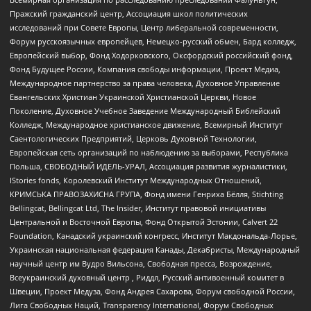
Пражский гражданский центр, Ассоциация школ политических
исследований при Совете Европы, Центр либеральной современности,
Форум русскоязычных европейцев, Немецко-русский обмен, Бард колледж,
Европейский выбор, Фонд Ходорковского, Оксфордский российский фонд,
Фонд Будущее России, Компания свободы информации, Проект Медиа,
Международное партнерство за права человека, Духовное Управление
Евангельских Христиан Украинской Христианской Церкви, Новое
Поколение, Духовное Учебное Заведение Международный Библейский
Колледж, Международное христианское движение, Всемирный Институт
Саентологических Предприятий, Церковь Духовной Технологии,
Европейская сеть организаций по наблюдению за выборами, Республика
Польша, СВОБОДНЫЙ ИДЕЛЬ-УРАЛ, Ассоциация развития журналистики,
IStories fonds, Королевский Институт Международных Отношений,
КРИМСЬКА ПРАВОЗАХИСНА ГРУПА, Фонд имени Генриха Бёлля, Stichting
Bellingcat, Bellingcat Ltd, The Insider, Институт правовой инициативы
Центральной и Восточной Европы, Фонд Открытой Эстонии, Calvert 22
Foundation, Канадский украинский конгресс, Институт Макдональда-Лорье,
Украинская национальная федерация Канады, Декабристы, Международный
научный центр им Вудро Вильсона, Свободная пресса, Возрождение,
Всеукраинский духовный центр , Риддл, Русский антивоенный комитет в
Швеции, Проект Медуза, Фонд Андрея Сахарова, Форум свободной России,
Лига Свободных Наций, Transparеncy International, Форум Свободных