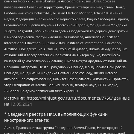
комитет России, Russie-Libertes, La Asocicion de Rusos Libres, Союз за
возвращение Северных территорий, Крымскотатарский Ресурсный Центр,
Глобальный союз IndustriALL, Russian Election Monitor, Article 19, Мнение
медиа, Федерация анархического черного креста, Радио Свободная Европа,
Германское общество изучения Восточной Европы, Фонд имени Фридриха
Эберта, XZ gGmbH, Мобильная академия поддержки гендерной демократии
и миротворчества, Форум имени Льва Копелева, American Councils for
International Education, Cultural Vistas, Institute of International Education,
Антивоенное движение Антальи, Открытый диалог, Школа международных
отношений и государственной политики им Питера Мунка, Российско-
канадский демократический альянс, Школа международных отношений им
Нормана Патерсона, Центр Гражданских Свобод, Фонд Бориса Немцова за
Свободу, Фонд имени Фридриха Науманна за свободу, Феминистское
антивоенное сопротивление, Комитет независимости Ингушетии, Прометей,
Stop Occupation of Karelia, Вернись живым, Фридом Хаус, СОТА медиа,
Либерально-демократическая Лига Украины
Источник:
https://minjust.gov.ru/ru/documents/7756/
данные
на
13.05.2024
* Сведения реестра НКО, выполняющих функции
иностранного агента:
Лилит, Правозащитная группа Гражданин.Армия.Право, Нижегородский
центр немецкой и европейской культуры, Центр гендерных исследований,