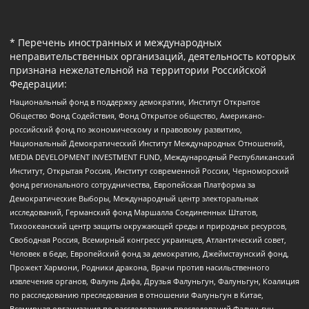
* Перечень иностранных и международных
неправительственных организаций, деятельность которых
признана нежелательной на территории Российской
Федерации:
Национальный фонд в поддержку демократии, Институт Открытое
Общество Фонд Содействия, Фонд Открытое общество, Американо-
российский фонд по экономическому и правовому развитию,
Национальный Демократический Институт Международных Отношений,
MEDIA DEVELOPMENT INVESTMENT FUND, Международный Республиканский
Институт, Открытая Россия, Институт современной России, Черноморский
фонд регионального сотрудничества, Европейская Платформа за
Демократические Выборы, Международный центр электоральных
исследований, Германский фонд Маршалла Соединенных Штатов,
Тихоокеанский центр защиты окружающей среды и природных ресурсов,
Свободная Россия, Всемирный конгресс украинцев, Атлантический совет,
Человек в беде, Европейский фонд за демократию, Джеймстаунский фонд,
Прожект Хармони, Родники дракона, Врачи против насильственного
извлечения органов, Фалунь Дафа, Друзья Фалуньгун, Фалуньгун, Коалиция
по расследованию преследования в отношении Фалуньгун в Китае,
Всемирная организация по расследованию преследований Фалуньгун,