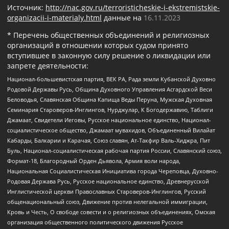
Источник:
http://nac.gov.ru/terroristicheskie-i-ekstremistskie-
organizacii-i-materialy.html
данные на
16.11.2023
* Перечень общественных объединений и религиозных
организаций в отношении которых судом принято
вступившее в законную силу решение о ликвидации или
запрете деятельности:
Национал-большевистская партия, ВЕК РА, Рада земли Кубанской Духовно
Родовой Державы Русь, Община Духовного Управления Асгардской Веси
Беловодья, Славянская Община Капища Веды Перуна, Мужская Духовная
Семинария Староверов-Инглингов, Нурджулар, К Богодержавию, Таблиги
Джамаат, Свидетели Иеговы, Русское национальное единство, Национал-
социалистическое общество, Джамаат мувахидов, Объединенный Вилайат
Кабарды, Балкарии и Карачая, Союз славян, Ат-Такфир Валь-Хиджра, Пит
Буль, Национал-социалистическая рабочая партия России, Славянский союз,
Формат-18, Благородный Орден Дьявола, Армия воли народа,
Национальная Социалистическая Инициатива города Череповца, Духовно-
Родовая Держава Русь, Русское национальное единство, Древнерусской
Инглистической церкви Православных Староверов-Инглингов, Русский
общенациональный союз, Движение против нелегальной иммиграции,
Кровь и Честь, О свободе совести и о религиозных объединениях, Омская
организация общественного политического движения Русское