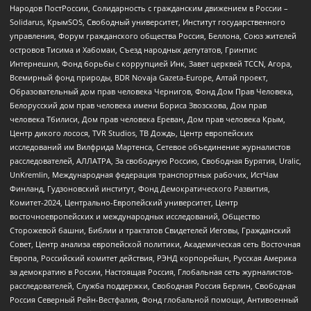
Народов ПостРоссии, Солидарность с гражданским движением в России –
Solidarus, КрымSOS, Свободный университет, Институт государственного
управления, Форум гражданского общества Россия, Беллона, Союз жителей
островов Тисима и Хабомаи, Съезд народных депутатов, Гринпис
Интернешнл, Фонд борьбы с коррупцией Инк, Завет церквей TCCN, Агора,
Всемирный фонд природы, BDR Novaja Gazeta-Europe, Алтай проект,
Образовательный дом прав человека Чернигов, Фонд Дом Прав Человека,
Белорусский дом прав человека имени Бориса Звозскова, Дом прав
человека Тбилиси, Дом прав человека Ереван, Дом прав человека Крым,
Центр дикого лосося, TVR Studios, ТВ Дождь, Центр европейских
исследований им Вилфрида Мартенса, Сетевое объединение журналистов
расследователей, АЛЛАТРА, За свободную Россию, Свободная Бурятия, Uralic,
UnKremlin, Международная федерация транспортных рабочих, ИстЧам
Финланд, Гудзоновский институт, Фонд Демократического Развития,
Комитет-2024, Центрально-Европейский университет, Центр
восточноевропейских и международных исследований, Общество
Сторожевой башни, Библии и трактатов Свидетелей Иеговы, Гражданский
Совет, Центр анализа европейской политики, Академическая сеть Восточная
Европа, Российский комитет действия, РЭНД корпорейшн, Русская Америка
за демократию в России, Настоящая Россия, Глобальная сеть журналистов-
расследователей, Служба поддержки, Свободная Россия Берлин, Свободная
Россия Северный Рейн-Вестфалия, Фонд глобальной помощи, Антивоенный