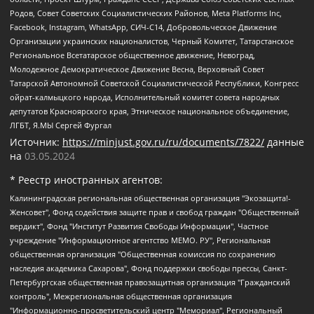
Родов, Совет Советских Социалистических Районов, Meta Platforms Inc,
Facebook, Instagram, WhatsApp, СИЧ-С14, Добровольческое Движение
Организации украинских националистов, Черный Комитет, Татарстанское
Региональное Всетатарское общественное движение, Невоград,
Молодежное Демократическое Движение Весна, Верховный Совет
Татарской Автономной Советской Социалистической Республики, Конгресс
ойрат-калмыцкого народа, Исполнительный комитет совета народных
депутатов Красноярского края, Этническое национальное объединение,
ЛГБТ, Я.МЫ Сергей Фургал
Источник:
https://minjust.gov.ru/ru/documents/7822/
данные
на
03.05.2024
* Реестр иностранных агентов:
Калининградская региональная общественная организация "Экозащита!-Женсовет", Фонд содействия защите прав и свобод граждан "Общественный вердикт", Фонд "Институт Развития Свободы Информации", Частное учреждение "Информационное агентство МЕМО. РУ", Региональная общественная организация "Общественная комиссия по сохранению наследия академика Сахарова", Фонд поддержки свободы прессы, Санкт-Петербургская общественная правозащитная организация "Гражданский контроль", Межрегиональная общественная организация "Информационно-просветительский центр "Мемориал", Региональный Фонд "Центр Защиты Прав Средств Массовой Информации", с 05.12.2023 Фонд "Центр Защиты Прав Средств массовой информации", Региональная общественная благотворительная организация помощи беженцам и мигрантам "Гражданское содействие", Негосударственное образовательное учреждение дополнительного профессионального образования (повышение квалификации) специалистов "АКАДЕМИЯ ПО ПРАВАМ ЧЕЛОВЕКА", Свердловская региональная общественная организация "Сутяжник", Автономная некоммерческая организация "Центр независимых социологических исследований", Союз общественных объединений "Российский исследовательский центр по правам человека", Региональное общественное учреждение научно-информационный центр "МЕМОРИАЛ", Некоммерческая организация "Фонд защиты гласности", Автономная некоммерческая организация "Институт прав человека", Городская общественная организация "Екатеринбургское общество "МЕМОРИАЛ", Городская общественная организация "Рязанское историко-просветительское и правозащитное общество "Мемориал" (Рязанский Мемориал), Челябинский региональный орган общественной самодеятельности – женское общественное объединение "Женщины Евразии", Челябинский региональный орган общественной самодеятельности "Уральская правозащитная группа", Фонд содействия защите здоровья и социальной справедливости имени Андрея Рылькова, Автономная Некоммерческая Организация "Аналитический Центр Юрия Левады", Автономная некоммерческая организация социальной поддержки населения "Проект Апрель", Региональная общественная организация помощи женщинам и детям, находящимся в кризисной ситуации "Информационно-методический центр "Анна", Фонд содействия развитию массовых коммуникаций и правовому просвещению "Так-так-Так", Фонд содействия устойчивому развитию "Серебряная тайга", Свердловский региональный общественный фонд социальных проектов "Новое время", "Idel.Реалии", Кавказ.Реалии, Крым.Реалии, Телеканал Настоящее Время, Татаро-башкирская служба Радио Свобода (Azatliq Radiosi), Радио Свободная Европа/Радио Свобода (PCE/PC), "Сибирь.Реалии", "Фактограф", Благотворительный фонд помощи осужденным и их семьям, Автономная некоммерческая организация "Институт глобализации и социальных движений", Фонд "В защиту прав заключенных", Частное учреждение "Центр поддержки и содействия развитию средств массовой информации", Пензенский региональный общественный благотворительный фонд "Гражданский союз", "Север.Реалии", Некоммерческая организация Фонд "Правовая инициатива", Общество с ограниченной ответственностью "Радио Свободная Европа/Радио Свобода", Чешское информационное агентство "MEDIUM-ORIENT", Красноярская региональная общественная организация "Мы против СПИДа", Камалягин Денис Николаевич, Маркелов Сергей Евгеньевич, Пономарев Лев Александрович, Савицкая Людмила Алексеевна, Автономная некоммерческая организация "Центр по работе с проблемой насилия "НАСИЛИЮ.НЕТ", Межрегиональный профессиональный союз работников здравоохранения "Альянс врачей", Юридическое лицо, зарегистрированное в Латвийской Республике, SIA "Medusa Project" (регистрационный номер 40103797863, дата регистрации 10.06.2014), Некоммерческая организация "Фонд по борьбе с коррупцией", Автономная некоммерческая организация "Институт права и публичной политики", Баданин Роман Сергеевич, Гликин Максим Александрович, Железнова Мария Михайловна, Лукьянова Юлия Сергеевна, Маетная Елизавета Витальевна, Маняхин Петр Борисович, Чуракова Ольга Владимировна, Ярош Юлия Петровна, Юридическое лицо "The Insider SIA", зарегистрированное в Риге, Латвийская Республика (дата регистрации 26.06.2015), являющееся администратором доменного имени интернет-издания "The Insider SIA", https://theins.ru, Постернак Алексей Евгеньевич, Рубин Михаил Аркадьевич, Анин Роман Александрович, Юридическое лицо Istories fonds, зарегистрированное в Латвийской Республике (регистрационный номер 50008295751, дата регистрации 24.02.2020), Великовский Дмитрий Александрович, Долинина Ирина Николаевна, Мароховская Алеся Алексеевна, Шлейнов Роман Юрьевич, Шмагун Олеся Валентиновна, Общество с ограниченной ответственностью "Альтаир 2021", Общество с ограниченной ответственностью "Вега 2021", Общество с ограниченной ответственностью "Главный редактор 2021", Общество с ограниченной ответственностью "Ромашки монолит", Важенков Артем Валерьевич, Ивановская областная общественная организация "Центр гендерных исследований", Гурман Юрий Альбертович, Медиапроект "ОВД-Инфо", Егоров Владимир Владимирович, Жилинский Владимир Александрович, Общество с ограниченной ответственностью "ЗП", Иванова София Юрьевна, Карезина Инна Павловна, Кильтау Екатерина Викторовна, Петров Алексей Викторович, Пискунов Сергей Евгеньевич, Смирнов Сергей Сергеевич, Тихонов Михаил Сергеевич, Общество с ограниченной ответственностью "ЖУРНАЛИСТ-ИНОСТРАННЫЙ АГЕНТ", Арапова Галина Юрьевна, Вольтская Татьяна Анатольевна, Американская компания "Mason G.E.S. Anonymous Foundation" (США), являющаяся владельцем интернет-издания https://mnews.world/, Компания "Stichting Bellingcat", зарегистрированная в Нидерландах (дата регистрации 11.07.2018), Захаров Андрей Вячеславович, Клепиковская Екатерина Дмитриевна, Общество с ограниченной ответственностью "МЕМО", Перл Роман Александрович, Симонов Евгений Алексеевич, Соловьева Елена Анатольевна, Сотников Даниил Владимирович, Сурначева Елизавета Дмитриевна, Автономная некоммерческая организация по защите прав человека и информированию населения "Якутия – Наше Мнение", Общество с ограниченной ответственностью "Москоу диджитал медиа", с 26.01.2023 Общество с ограниченной ответственностью "Чайка Белые сады", Ветошкина Валерия Валерьевна, Заговора Максим Александрович, Межрегиональное общественное движение "Российская ЛГБТ - сеть", Оленичев Максим Владимирович, Павлов Иван Юрьевич, Скворцова Елена Сергеевна, Общество с ограниченной ответственностью "Как бы инагент", Кочетков Игорь Викторович, Общество с ограниченной ответственностью "Честные выборы", Еланчик Олег Александрович, Общество с ограниченной ответственностью "Нобелевский призыв", Гималова Регина Эмилевна, Григорьев Андрей Валерьевич, Григорьева Алина Александровна, Ассоциация по содействию защите прав призывников, альтернативнослужащих и военнослужащих "Правозащитная группа "Гражданин.Армия.Право", Хисамова Регина Фаритовна, Автономная некоммерческая организация по реализации социально-правовых программ "Лилит", Дальневосточное общественное движение "Маяк", Санкт-Петербургская ЛГБТ-инициативная группа "Выход", Инициативная группа ЛГБТ+ "Реверс", Алексеев Андрей Викторович, Бекбулатова Таисия Львовна, Беляев Иван Михайлович, Владыкина Елена Сергеевна, Гельман Марат Александрович, Никульшина Вероника Юрьевна, Толоконникова Надежда Андреевна, Шендерович Виктор Анатольевич, Общество с ограниченной ответственностью "Данное сообщение", Общество с ограниченной ответственностью Издательский дом "Новая глава", Айнбиндер Александра Александровна, Московский комьюнити-центр для ЛГБТ+инициатив, Благотворительный фонд развития филантропии, Deutsche Welle (Германия, Kurt-Schumacher-Strasse 3, 53113 Bonn), Борзунова Мария Михайловна, Воробьев Виктор Викторович, Голубева Анна Львовна, Константинова Алла Михайловна, Малкова Ирина Владимировна, Мурадов Мурад Абдулгалимович, Осетинская Елизавета Николаевна, Понасенков Евгений Николаевич, Ганапольский Матвей Юрьевич, Киселев Евгений Алексеевич, Борухович Ирина Григорьевна, Дремин Иван Тимофеевич, Дубровский Дмитрий Викторович, Красноярская региональная общественная организация поддержки и развития альтернативных образовательных технологий и межкультурных коммуникаций "ИНТЕРРА", Маяковская Екатерина Алексеевна, Фейгин Марк Захарович, Филимонов Андрей Викторович, Дзугкоева Регина Николаевна, Доброхотов Роман Александрович, Дудь Юрий Александрович, Елкин Сергей Владимирович, Кругликов Кирилл Игоревич, Сабунаева Мария Леонидовна, Семенов Алексей Владимирович, Шаинян Карен Багратович, Шульман Екатерина Михайловна, Асафьев Артур Валерьевич, Вахштайн Виктор Семенович, Венедиктов Алексей Алексеевич, Лушникова Екатерина Евгеньевна, Волков Леонид Михайлович, Невзоров Александр Глебович, Пархоменко Сергей Борисович, Сироткин Ярослав Николаевич, Кара-Мурза Владимир Владимирович, Баранова Наталья Владимировна, Гозман Леонид Яковлевич, Кагарлицкий Борис Юльевич, Климарев Михаил Валерьевич, Милов Владимир Станиславович, Автономная некоммерческая организация Краснодарский центр современного искусства "Типография", Моргенштерн Алишер Тагирович, Соболь Любовь Эдуардовна, Общество с ограниченной ответственностью "ЛИЗА НОРМ", Каспаров Гарри Кимович, Ходорковский Михаил Борисович, Общество с ограниченной ответственностью "Апрельские тезисы", Данилович Ирина Брониславовна, Кашин Олег Владимирович, Петров Николай Владимирович, Пивоваров Алексей Владимирович, Соколов Михаил Владимирович, Цветкова Юлия Владимировна, Чичваркин Евгений Александрович, Комитет против пыток/Команда против пыток, Общество с ограниченной ответственностью "Первый научный", Общество с ограниченной ответственностью "Вертолет и ко", Белоцерковская Вероника Борисовна, Кац Максим Евгеньевич, Лазарева Татьяна Юрьевна, Шаведдинов Руслан Табризович, Яшин Илья Валерьевич, Общество с ограниченной ответственностью "Иноагент ААВ", Алешковский Дмитрий Петрович, Альбац Евгения Марковна, Быков Дмитрий Львович, Галямина Юлия Евгеньевна, Лойко Сергей Леонидович, Мартынов Кирилл Константинович, Медведев Сергей Александрович, Крашенинников Федор Геннадиевич, Гордеева Катерина Вл