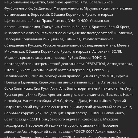
национальное единство, Северное Братство, Клуб Болельщиков
Футбольного Клуба Динамо, Файзрахманисты, Мусульманская религиозная
организация п. Боровский, Община Коренного Русского народа
Щелковского района, Правый сектор, УНА - УНСО, Украинская
повстанческая армия, Тризуб им. Степана Бандеры, Братство, Белый Крест,
Misanthropic division, Религиозное объединение последователей инглиизма,
Народная Социальная Инициатива, TulaSkins, Этнополитическое
объединение Русские, Русское национальное объединение Атака, Мечеть
Мирмамеда, Община Коренного Русского народа г. Астрахани, ВОЛЯ,
Меджлис крымскотатарского народа, Рубеж Севера, ТОЙС, О
противодействии экстремистской деятельности, РЕВТАТПОД, Артподготовка,
Штольц, В честь иконы Божией Матери Державная, Сектор 16,
Независимость, Фирма, Молодежная правозащитная группа МПГ, Курсом
Правды и Единения, Каракольская инициативная группа, Автоград Крю,
Союз Славянских Сил Руси, Алля-Аят, Благотворительный пансионат Ак Умут,
Русская республика Русь, Арестантское уголовное единство, Башкорт, Нация
и свобода, Нация и свобода, W.H.С., Фалунь Дафа, Иртыш Ultras, Русский
Патриотический клуб-Новокузнецк/РПК, Сибирский державный союз, Фонд
борьбы с коррупцией, Фонд защиты прав граждан, Штабы Навального,
Совет граждан СССР Прикубанского округа г. Краснодара, Мужское
государство, Народное объединение русского движения, Народное
движение Адат, Народный совет граждан РСФСР СССР Архангельской
области, Проект Штурм, Граждане СССР, Держава Союз Советских Светлых