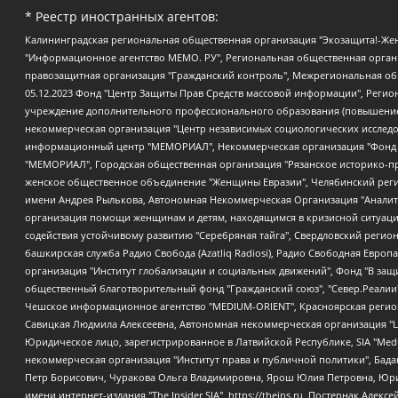
* Реестр иностранных агентов:
Калининградская региональная общественная организация "Экозащита!-Женсовет", Фонд содействия защите прав и свобод граждан "Общественный вердикт", Фонд "Институт Развития Свободы Информации", Частное учреждение "Информационное агентство МЕМО. РУ", Региональная общественная организация "Общественная комиссия по сохранению наследия академика Сахарова", Фонд поддержки свободы прессы, Санкт-Петербургская общественная правозащитная организация "Гражданский контроль", Межрегиональная общественная организация "Информационно-просветительский центр "Мемориал", Региональный Фонд "Центр Защиты Прав Средств Массовой Информации", с 05.12.2023 Фонд "Центр Защиты Прав Средств массовой информации", Региональная общественная благотворительная организация помощи беженцам и мигрантам "Гражданское содействие", Негосударственное образовательное учреждение дополнительного профессионального образования (повышение квалификации) специалистов "АКАДЕМИЯ ПО ПРАВАМ ЧЕЛОВЕКА", Свердловская региональная общественная организация "Сутяжник", Автономная некоммерческая организация "Центр независимых социологических исследований", Союз общественных объединений "Российский исследовательский центр по правам человека", Региональное общественное учреждение научно-информационный центр "МЕМОРИАЛ", Некоммерческая организация "Фонд защиты гласности", Автономная некоммерческая организация "Институт прав человека", Городская общественная организация "Екатеринбургское общество "МЕМОРИАЛ", Городская общественная организация "Рязанское историко-просветительское и правозащитное общество "Мемориал" (Рязанский Мемориал), Челябинский региональный орган общественной самодеятельности – женское общественное объединение "Женщины Евразии", Челябинский региональный орган общественной самодеятельности "Уральская правозащитная группа", Фонд содействия защите здоровья и социальной справедливости имени Андрея Рылькова, Автономная Некоммерческая Организация "Аналитический Центр Юрия Левады", Автономная некоммерческая организация социальной поддержки населения "Проект Апрель", Региональная общественная организация помощи женщинам и детям, находящимся в кризисной ситуации "Информационно-методический центр "Анна", Фонд содействия развитию массовых коммуникаций и правовому просвещению "Так-так-Так", Фонд содействия устойчивому развитию "Серебряная тайга", Свердловский региональный общественный фонд социальных проектов "Новое время", "Idel.Реалии", Кавказ.Реалии, Крым.Реалии, Телеканал Настоящее Время, Татаро-башкирская служба Радио Свобода (Azatliq Radiosi), Радио Свободная Европа/Радио Свобода (PCE/PC), "Сибирь.Реалии", "Фактограф", Благотворительный фонд помощи осужденным и их семьям, Автономная некоммерческая организация "Институт глобализации и социальных движений", Фонд "В защиту прав заключенных", Частное учреждение "Центр поддержки и содействия развитию средств массовой информации", Пензенский региональный общественный благотворительный фонд "Гражданский союз", "Север.Реалии", Некоммерческая организация Фонд "Правовая инициатива", Общество с ограниченной ответственностью "Радио Свободная Европа/Радио Свобода", Чешское информационное агентство "MEDIUM-ORIENT", Красноярская региональная общественная организация "Мы против СПИДа", Камалягин Денис Николаевич, Маркелов Сергей Евгеньевич, Пономарев Лев Александрович, Савицкая Людмила Алексеевна, Автоно