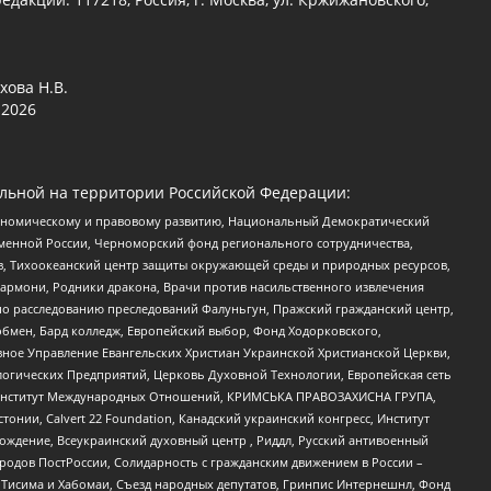
хова Н.В.
2026
льной на территории Российской Федерации:
кономическому и правовому развитию, Национальный Демократический
менной России, Черноморский фонд регионального сотрудничества,
, Тихоокеанский центр защиты окружающей среды и природных ресурсов,
 Хармони, Родники дракона, Врачи против насильственного извлечения
по расследованию преследований Фалуньгун, Пражский гражданский центр,
бмен, Бард колледж, Европейский выбор, Фонд Ходорковского,
ное Управление Евангельских Христиан Украинской Христианской Церкви,
огических Предприятий, Церковь Духовной Технологии, Европейская сеть
ий Институт Международных Отношений, КРИМСЬКА ПРАВОЗАХИСНА ГРУПА,
стонии, Calvert 22 Foundation, Канадский украинский конгресс, Институт
ждение, Всеукраинский духовный центр , Риддл, Русский антивоенный
ародов ПостРоссии, Солидарность с гражданским движением в России –
в Тисима и Хабомаи, Съезд народных депутатов, Гринпис Интернешнл, Фонд