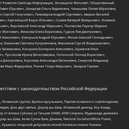
тут Развития Свободы Информации, Экозащита!-Женсовет, Общественный
й Павел Юрьевич, Шнырова Ольга Вадимовна, Чанышева Лилия Айратовна,
ин Сергей Георгиевич, Пивоваров Андрей Сергеевич, Аверин Виталий
вич, Каргалицкий Борис Юльевич, Созаев Валерий Валерьевич, Исламов
льевич, Верховский Александр Маркович, Пислакова-Паркер Марина
н Збигневич, Жемкова Елена Борисовна, Гудков Лев Дмитриевич,
й Алексеевич, Блинушов Андрей Юрьевич, Мосин Алексей Геннадьевич,
а, Баженова Светлана Куприяновна, Максимов Сергей Владимирович,
а Залмановна, Кокорина Екатерина Алексеевна, Шуманов Илья
ч, Протасова Ирина Вячеславовна, Литинский Леонид Борисович,
а Дмитриевна, Королева Александра Евгеньевна, Смирнов Владимир
ова Мара Федоровна, Резник Генри Маркович, Захаров Герман
етствии с законодательством Российской Федерации
 Исламская группа, Братья-мусульмане, Партия исламского освобождения,
едия, Дом двух святых, Джунд аш-Шам, Исламский джихад, Аль-Каида,
жр от Аллаха Субхану уа Тагьаля SHAM, АУМ Синрике, Муджахеды джамаата
рир аш-Шам, Ахлю Сунна Валь Джамаа, National Socialism/White Power,
рг, Крымско-татарский добровольческий батальон имени Номана