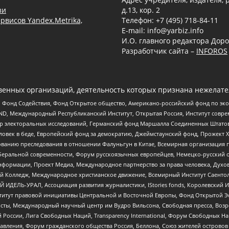
зи
д.13, кор. 2
рвисов Yandex.Metrika,
Телефон: +7 (495) 718-84-11
E-mail: info@yarbiz.info
И.О. главного редактора Доро
Разработчик сайта –
INFOROS
енных организаций, деятельность которых признана нежелате
 Фонд Содействия, Фонд Открытое общество, Американо-российский фонд по э
 Международный Республиканский Институт, Открытая Россия, Институт совре
р электоральных исследований, Германский фонд Маршалла Соединенных Штатов
еловек в беде, Европейский фонд за демократию, Джеймстаунский фонд, Прожект
дованию преследования в отношении Фалуньгун в Китае, Всемирная организация 
беральной современности, Форум русскоязычных европейцев, Немецко-русский о
формации, Проект Медиа, Международное партнерство за права человека, Духов
 Колледж, Международное христианское движение, Всемирный Институт Саентол
 ИДЕЛЬ-УРАЛ, Ассоциация развития журналистики, IStories fonds, Королевск
r, Институт правовой инициативы Центральной и Восточной Европы, Фонд Открытой Э
ты, Международный научный центр им Вудро Вильсона, Свободная пресса, Возро
России, Лига Свободных Наций, Transparеncy International, Форум Свободных Н
правления, Форум гражданского общества Россия, Беллона, Союз жителей острово