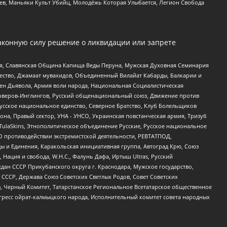
оев, Маньяки Культ Убийц, Молодёжь Которая Улыбается, Легион Свобода
аконную силу решение о ликвидации или запрете
ья, Славянская Община Капища Веды Перуна, Мужская Духовная Семинария
щество, Джамаат мувахидов, Объединенный Вилайат Кабарды, Балкарии и
ден Дьявола, Армия воли народа, Национальная Социалистическая
роверов-Инглингов, Русский общенациональный союз, Движение против
усское национальное единство, Северное Братство, Клуб Болельщиков
а, Правый сектор, УНА - УНСО, Украинская повстанческая армия, Тризуб
 TulaSkins, Этнополитическое объединение Русские, Русское национальное
О противодействии экстремистской деятельности, РЕВТАТПОД,
ы и Единения, Каракольская инициативная группа, Автоград Крю, Союз
 Нация и свобода, W.H.С., Фалунь Дафа, Иртыш Ultras, Русский
ан СССР Прикубанского округа г. Краснодара, Мужское государство,
СССР, Держава Союз Советских Светлых Родов, Совет Советских
в, Черный Комитет, Татарстанское Региональное Всетатарское общественное
гресс ойрат-калмыцкого народа, Исполнительный комитет совета народных