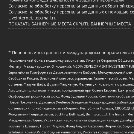
Согласие на обработку персональных данных обратной свя
Согласие на обработку персональных данных с помощью се
LiveInternet, top.mail.ru
ПОКАЗАТЬ БАННЕРНЫЕ МЕСТА
СКРЫТЬ БАННЕРНЫЕ МЕСТА
* Перечень иностранных и международных неправительств
Национальный фонд в поддержку демократии, Институт Открытое Общество
Институт Международных Отношений, MEDIA DEVELOPMENT INVESTMENT FUND,
Европейская Платформа за Демократические Выборы, Международный цент
Свободная Россия, Всемирный конгресс украинцев, Атлантический совет, Ч
органов, Фалунь Дафа, Друзья Фалуньгун, Фалуньгун, Коалиция по рассле
Ассоциация школ политических исследований при Совете Европы, Центр ли
Оксфордский российский фонд, Фонд Будущее России, Компания свободы ин
Новое Поколение, Духовное Учебное Заведение Международный Библейский
организаций по наблюдению за выборами, Республика Польша, СВОБОДНЫЙ
Фонд имени Генриха Бёлля, Stichting Bellingcat, Bellingcat Ltd, The Inside
Макдональда-Лорье, Украинская национальная федерация Канады, Декабрис
комитет в Швеции, Проект Медуза, Фонд Андрея Сахарова, Форум свободной 
Solidarus, КрымSOS, Свободный университет, Институт государственного у