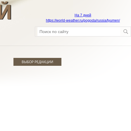
На 7 дней
https://world-weather.ru/pogoda/russia/tyumen/
ВЫБОР РЕДАКЦИИ