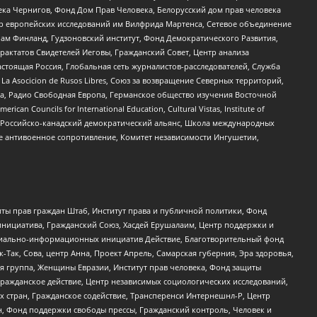
ека Чернигов, Фонд Дом Прав Человека, Белорусский дом прав человека
нтр европейских исследований им Вилфрида Мартенса, Сетевое объединение
Чам Финланд, Гудзоновский институт, Фонд Демократического Развития,
актатов Свидетелей Иеговы, Гражданский Совет, Центр анализа
астоящая Россия, Глобальная сеть журналистов-расследователей, Служба
a Asocicion de Rusos Libres, Союз за возвращение Северных территорий,
еста, Радио Свободная Европа, Германское общество изучения Восточной
ouncils for International Education, Cultural Vistas, Institute of
, Российско-канадский демократический альянс, Школа международных
е антивоенное сопротивление, Комитет независимости Ингушетии,
ты прав граждан Штаб, Институт права и публичной политики, Фонд
инициатива, Гражданский Союз, Хасдей Ерушалаим, Центр поддержки и
социально-информационных инициатив Действие, Благотворительный фонд
Так, Сова, центр Анна, Проект Апрель, Самарская губерния, Эра здоровья,
я группа, Женщины Евразии, Институт прав человека, Фонд защиты
Гражданское действие, Центр независимых социологических исследований,
стран, Гражданское содействие, Трансперенси Интернешнл-Р, Центр
н, Фонд поддержки свободы прессы, Гражданский контроль, Человек и