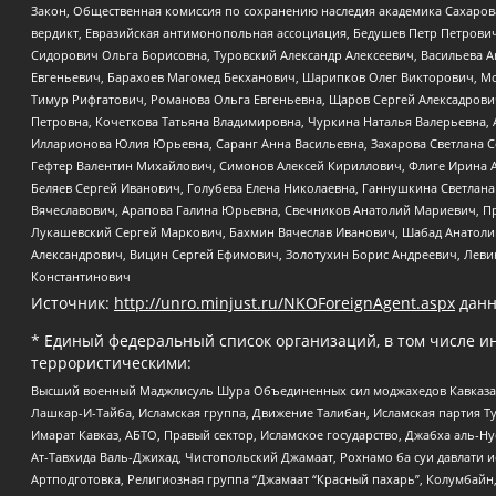
Закон, Общественная комиссия по сохранению наследия академика Сахаров
вердикт, Евразийская антимонопольная ассоциация, Бедушев Петр Петрови
Сидорович Ольга Борисовна, Туровский Александр Алексеевич, Васильева А
Евгеньевич, Барахоев Магомед Бекханович, Шарипков Олег Викторович, М
Тимур Рифгатович, Романова Ольга Евгеньевна, Щаров Сергей Алексадрови
Петровна, Кочеткова Татьяна Владимировна, Чуркина Наталья Валерьевна, 
Илларионова Юлия Юрьевна, Саранг Анна Васильевна, Захарова Светлана 
Гефтер Валентин Михайлович, Симонов Алексей Кириллович, Флиге Ирина 
Беляев Сергей Иванович, Голубева Елена Николаевна, Ганнушкина Светлана
Вячеславович, Арапова Галина Юрьевна, Свечников Анатолий Мариевич, П
Лукашевский Сергей Маркович, Бахмин Вячеслав Иванович, Шабад Анатоли
Александрович, Вицин Сергей Ефимович, Золотухин Борис Андреевич, Леви
Константинович
Источник:
http://unro.minjust.ru/NKOForeignAgent.aspx
данн
* Единый федеральный список организаций, в том числе и
террористическими:
Высший военный Маджлисуль Шура Объединенных сил моджахедов Кавказа, Ко
Лашкар-И-Тайба, Исламская группа, Движение Талибан, Исламская партия Т
Имарат Кавказ, АБТО, Правый сектор, Исламское государство, Джабха аль-
Ат-Тавхида Валь-Джихад, Чистопольский Джамаат, Рохнамо ба суи давлати и
Артподготовка, Религиозная группа “Джамаат “Красный пахарь”, Колумбайн