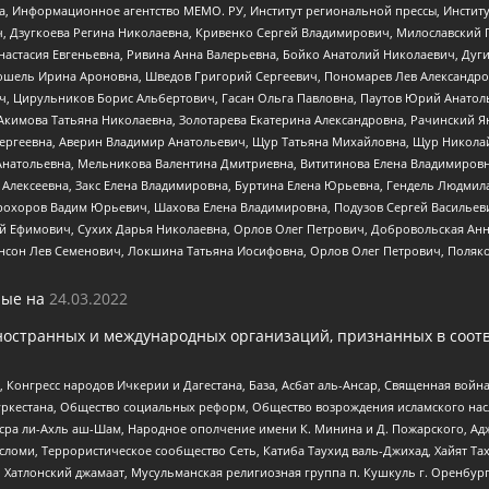
а, Информационное агентство МЕМО. РУ, Институт региональной прессы, Инсти
ч, Дзугкоева Регина Николаевна, Кривенко Сергей Владимирович, Милославски
настасия Евгеньевна, Ривина Анна Валерьевна, Бойко Анатолий Николаевич, Дуг
ошель Ирина Ароновна, Шведов Григорий Сергеевич, Пономарев Лев Александро
ч, Цирульников Борис Альбертович, Гасан Ольга Павловна, Паутов Юрий Анато
Акимова Татьяна Николаевна, Золотарева Екатерина Александровна, Рачинский Я
Сергеевна, Аверин Владимир Анатольевич, Щур Татьяна Михайловна, Щур Никола
Анатольевна, Мельникова Валентина Дмитриевна, Вититинова Елена Владимировн
 Алексеевна, Закс Елена Владимировна, Буртина Елена Юрьевна, Гендель Людмил
рохоров Вадим Юрьевич, Шахова Елена Владимировна, Подузов Сергей Васильеви
й Ефимович, Сухих Дарья Николаевна, Орлов Олег Петрович, Добровольская Анн
нсон Лев Семенович, Локшина Татьяна Иосифовна, Орлов Олег Петрович, Поляк
ые на
24.03.2022
ностранных и международных организаций, признанных в соотв
нгресс народов Ичкерии и Дагестана, База, Асбат аль-Ансар, Священная война,
уркестана, Общество социальных реформ, Общество возрождения исламского насл
Нусра ли-Ахль аш-Шам, Народное ополчение имени К. Минина и Д. Пожарского, Ад
сломи, Террористическое сообщество Сеть, Катиба Таухид валь-Джихад, Хайят Тах
, Хатлонский джамаат, Мусульманская религиозная группа п. Кушкуль г. Оренбу