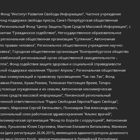
евосточное общественное движение "Маяк", Санкт-Петербургская ЛГБТ-инициативная группа "Выход", Инициативная группа ЛГБТ+ "Реверс", Алексеев Андрей Викторович, Бекбулатова Таисия Львовна, Беляев Иван Михайлович, Владыкина Елена Сергеевна, Гельман Марат Александрович, Никульшина Вероника Юрьевна, Толоконникова Надежда Андреевна, Шендерович Виктор Анатольевич, Общество с ограниченной ответственностью "Данное сообщение", Общество с ограниченной ответственностью Издательский дом "Новая глава", Айнбиндер Александра Александровна, Московский комьюнити-центр для ЛГБТ+инициатив, Благотворительный фонд развития филантропии, Deutsche Welle (Германия, Kurt-Schumacher-Strasse 3, 53113 Bonn), Борзунова Мария Михайловна, Воробьев Виктор Викторович, Голубева Анна Львовна, Константинова Алла Михайловна, Малкова Ирина Владимировна, Мурадов Мурад Абдулгалимович, Осетинская Елизавета Николаевна, Понасенков Евгений Николаевич, Ганапольский Матвей Юрьевич, Киселев Евгений Алексеевич, Борухович Ирина Григорьевна, Дремин Иван Тимофеевич, Дубровский Дмитрий Викторович, Красноярская региональная общественная организация поддержки и развития альтернативных образовательных технологий и межкультурных коммуникаций "ИНТЕРРА", Маяковская Екатерина Алексеевна, Фейгин Марк Захарович, Филимонов Андрей Викторович, Дзугкоева Регина Николаевна, Доброхотов Роман Александрович, Дудь Юрий Александрович, Елкин Сергей Владимирович, Кругликов Кирилл Игоревич, Сабунаева Мария Леонидовна, Семенов Алексей Владимирович, Шаинян Карен Багратович, Шульман Екатерина Михайловна, Асафьев Артур Валерьевич, Вахштайн Виктор Семенович, Венедиктов Алексей Алексеевич, Лушникова Екатерина Евгеньевна, Волков Леонид Михайлович, Невзоров Александр Глебович, Пархоменко Сергей Борисович, Сироткин Ярослав Николаевич, Кара-Мурза Владимир Владимирович, Баранова Наталья Владимировна, Гозман Леонид Яковлевич, Кагарлицкий Борис Юльевич, Климарев Михаил Валерьевич, Милов Владимир Станиславович, Автономная некоммерческая организация Краснодарский центр современного искусства "Типография", Моргенштерн Алишер Тагирович, Соболь Любовь Эдуардовна, Общество с ограниченной ответственностью "ЛИЗА НОРМ", Каспаров Гарри Кимович, Ходорковский Михаил Борисович, Общество с ограниченной ответственностью "Апрельские тезисы", Данилович Ирина Брониславовна, Кашин Олег Владимирович, Петров Николай Владимирович, Пивоваров Алексей Владимирович, Соколов Михаил Владимирович, Цветкова Юлия Владимировна, Чичваркин Евгений Александрович, Комитет против пыток/Команда против пыток, Общество с ограниченной ответственностью "Первый научный", Общество с ограниченной ответственностью "Вертолет и ко", Белоцерковская Вероника Борисовна, Кац Максим Евгеньевич, Лазарева Татьяна Юрьевна, Шаведдинов Руслан Табризович, Яшин Илья Валерьевич, Общество с ограниченной ответственностью "Иноагент ААВ", Алешковский Дмитрий Петрович, Альбац Евгения Марковна, Быков Дмитрий Львович, Галямина Юлия Евгеньевна, Лойко Сергей Леонидович, Мартынов Кирилл Константинович, Медведев Сергей Александрович, Крашенинников Федор Геннадиевич, Гордеева Катерина Вл