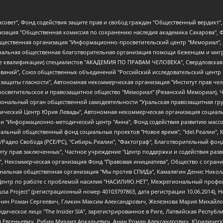
мная некоммерческая организация "Центр по работе с проблемой насилия "НАСИЛИЮ.НЕТ", Межрегиональный профессиональный союз работников здравоохранения "Альянс врачей", Юридическое лицо, зарегистрированное в Латвийской Республике, SIA "Medusa Project" (регистрационный номер 40103797863, дата регистрации 10.06.2014), Некоммерческая организация "Фонд по борьбе с коррупцией", Автономная некоммерческая организация "Институт права и публичной политики", Баданин Роман Сергеевич, Гликин Максим Александрович, Железнова Мария Михайловна, Лукьянова Юлия Сергеевна, Маетная Елизавета Витальевна, Маняхин Петр Борисович, Чуракова Ольга Владимировна, Ярош Юлия Петровна, Юридическое лицо "The Insider SIA", зарегистрированное в Риге, Латвийская Республика (дата регистрации 26.06.2015), являющееся администратором доменного имени интернет-издания "The Insider SIA", https://theins.ru, Постернак Алексей Евгеньевич, Рубин Михаил Аркадьевич, Анин Роман Александрович, Юридическое лицо Istories fonds, зарегистрированное в Латвийской Республике (регистрационный номер 50008295751, дата регистрации 24.02.2020), Великовский Дмитрий Александрович, Долинина Ирина Николаевна, Мароховская Алеся Алексеевна, Шлейнов Роман Юрьевич, Шмагун Олеся Валентиновна, Общество с ограниченной ответственностью "Альтаир 2021", Общество с ограниченной ответственностью "Вега 2021", Общество с ограниченной ответственностью "Главный редактор 2021", Общество с ограниченной ответственностью "Ромашки монолит", Важенков Артем Валерьевич, Ивановская областная общественная организация "Центр гендерных исследований", Гурман Юрий Альбертович, Медиапроект "ОВД-Инфо", Егоров Владимир Владимирович, Жилинский Владимир Александрович, Общество с ограниченной ответственностью "ЗП", Иванова София Юрьевна, Карезина Инна Павловна, Кильтау Екатерина Викторовна, Петров Алексей Викторович, Пискунов Сергей Евгеньевич, Смирнов Сергей Сергеевич, Тихонов Михаил Сергеевич, Общество с ограниченной ответственностью "ЖУРНАЛИСТ-ИНОСТРАННЫЙ АГЕНТ", Арапова Галина Юрьевна, Вольтская Татьяна Анатольевна, Американская компания "Mason G.E.S. Anonymous Foundation" (США), являющаяся владельцем интернет-издания https://mnews.world/, Компания "Stichting Bellingcat", зарегистрированная в Нидерландах (дата регистрации 11.07.2018), Захаров Андрей Вячеславович, Клепиковская Екатерина Дмитриевна, Общество с ограниченной ответственностью "МЕМО", Перл Роман Александрович, Симонов Евгений Алексеевич, Соловьева Елена Анатольевна, Сотников Даниил Владимирович, Сурначева Елизавета Дмитриевна, Автономная некоммерческая организация по защите прав человека и информированию населения "Якутия – Наше Мнение", Общество с ограниченной ответственностью "Москоу диджитал медиа", с 26.01.2023 Общество с ограниченной ответственностью "Чайка Белые сады", Ветошкина Валерия Валерьевна, Заговора Максим Александрович, Межрегиональное общественное движение "Российская ЛГБТ - сеть", Оленичев Максим Владимирович, Павлов Иван Юрьевич, Скворцова Елена Сергеевна, Общество с ограниченной ответственностью "Как бы инагент", Кочетков Игорь Викторович, Общество с ограниченной ответственностью "Честные выборы", Еланчик Олег Александрович, Общество с ограниченной ответственностью "Нобелевский призыв", Гималова Регина Эмилевна, Григорьев Андрей Валерьевич, Григорьева Алина Александровна, Ассоциация по содействию защите прав призывников, альтернативнослужащих и военнослужащих "Правозащитная группа "Гражданин.Армия.Право", Хисамова Регина Фаритовна, Автономная некоммерческая организация по реализации социально-правовых программ "Лилит", Дальн