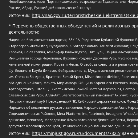
Челебиджихана, Азов, Партия исламского возрождения Таджикистана, Народ
России, Айдар, Русский добровольческий корпус
Источник:
http://nac.gov.ru/terroristicheskie-i-ekstremistskie-
* Перечень общественных объединений и религиозных орг
деятельности:
Национал-большевистская партия, ВЕК РА, Рада земли Кубанской Духовно
Староверов-Инглингов, Нурджулар, К Богодержавию, Таблиги Джамаат, Сви
Карачая, Союз славян, Ат-Такфир Валь-Хиджра, Пит Буль, Национал-социал
Инициатива города Череповца, Духовно-Родовая Держава Русь, Русское н
нелегальной иммиграции, Кровь и Честь, О свободе совести и о религиоз
Футбольного Клуба Динамо, Файзрахманисты, Мусульманская религиозная о
им. Степана Бандеры, Братство, Белый Крест, Misanthropic division, Рели
объединение Атака, Мечеть Мирмамеда, Община Коренного Русского народа
Артподготовка, Штольц, В честь иконы Божией Матери Державная, Сектор 1
Славянских Сил Руси, Алля-Аят, Благотворительный пансионат Ак Умут, Русск
Патриотический клуб-Новокузнецк/РПК, Сибирский державный союз, Фонд б
Народное объединение русского движения, Народное движение Адат, Народ
Социалистических Районов, Meta Platforms Inc, Facebook, Instagram, Wha
движение, Невоград, Молодежное Демократическое Движение Весна, Верхов
депутатов Красноярского края, Этническое национальное объединение, ЛГ
Источник:
https://minjust.gov.ru/ru/documents/7822/
данные