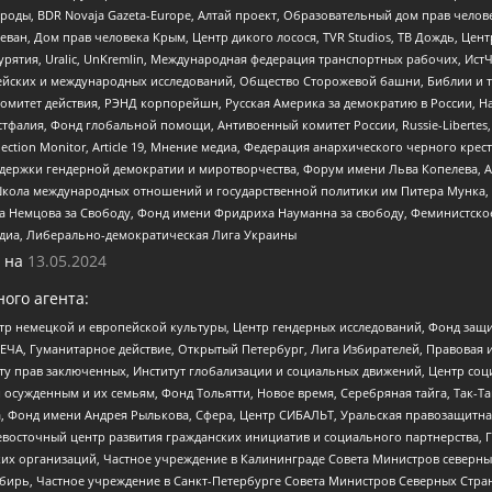
роды, BDR Novaja Gazeta-Europe, Алтай проект, Образовательный дом прав челов
еван, Дом прав человека Крым, Центр дикого лосося, TVR Studios, ТВ Дождь, Це
урятия, Uralic, UnKremlin, Международная федерация транспортных рабочих, Ист
ейских и международных исследований, Общество Сторожевой башни, Библии и тр
омитет действия, РЭНД корпорейшн, Русская Америка за демократию в России, Н
фалия, Фонд глобальной помощи, Антивоенный комитет России, Russie-Libertes, L
lection Monitor, Article 19, Мнение медиа, Федерация анархического черного кр
и гендерной демократии и миротворчества, Форум имени Льва Копелева, American C
г, Школа международных отношений и государственной политики им Питера Мунка
 Немцова за Свободу, Фонд имени Фридриха Науманна за свободу, Феминистско
медиа, Либерально-демократическая Лига Украины
 на
13.05.2024
ого агента:
р немецкой и европейской культуры, Центр гендерных исследований, Фонд защи
ЧА, Гуманитарное действие, Открытый Петербург, Лига Избирателей, Правовая 
иту прав заключенных, Институт глобализации и социальных движений, Центр 
ужденным и их семьям, Фонд Тольятти, Новое время, Серебряная тайга, Так-Так-
, Фонд имени Андрея Рылькова, Сфера, Центр СИБАЛЬТ, Уральская правозащитна
невосточный центр развития гражданских инициатив и социального партнерства, 
 организаций, Частное учреждение в Калининграде Совета Министров северных 
бирь, Частное учреждение в Санкт-Петербурге Совета Министров Северных Стра