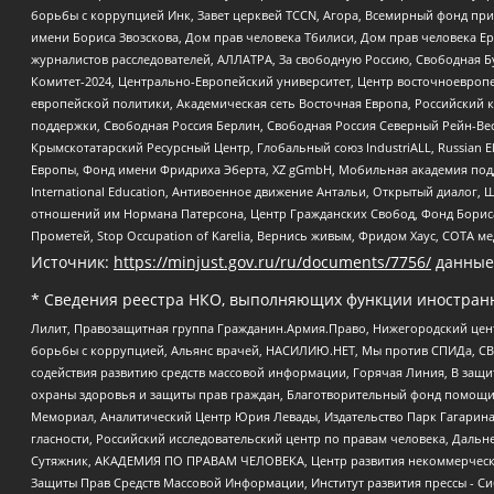
борьбы с коррупцией Инк, Завет церквей TCCN, Агора, Всемирный фонд при
имени Бориса Звозскова, Дом прав человека Тбилиси, Дом прав человека Ер
журналистов расследователей, АЛЛАТРА, За свободную Россию, Свободная Б
Комитет-2024, Центрально-Европейский университет, Центр восточноевроп
европейской политики, Академическая сеть Восточная Европа, Российский к
поддержки, Свободная Россия Берлин, Свободная Россия Северный Рейн-Вест
Крымскотатарский Ресурсный Центр, Глобальный союз IndustriALL, Russian E
Европы, Фонд имени Фридриха Эберта, XZ gGmbH, Мобильная академия поддержк
International Education, Антивоенное движение Антальи, Открытый диало
отношений им Нормана Патерсона, Центр Гражданских Свобод, Фонд Бориса
Прометей, Stop Occupation of Karelia, Вернись живым, Фридом Хаус, СОТА 
Источник:
https://minjust.gov.ru/ru/documents/7756/
данные
* Сведения реестра НКО, выполняющих функции иностранн
Лилит, Правозащитная группа Гражданин.Армия.Право, Нижегородский цент
борьбы с коррупцией, Альянс врачей, НАСИЛИЮ.НЕТ, Мы против СПИДа, СВЕ
содействия развитию средств массовой информации, Горячая Линия, В защ
охраны здоровья и защиты прав граждан, Благотворительный фонд помощи ос
Мемориал, Аналитический Центр Юрия Левады, Издательство Парк Гагарина
гласности, Российский исследовательский центр по правам человека, Даль
Сутяжник, АКАДЕМИЯ ПО ПРАВАМ ЧЕЛОВЕКА, Центр развития некоммерческих
Защиты Прав Средств Массовой Информации, Институт развития прессы - Си