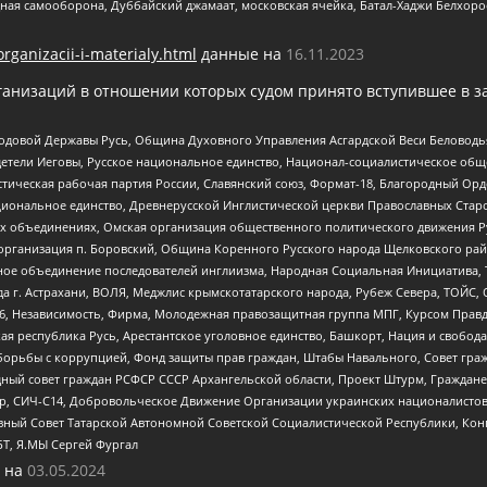
ная самооборона, Дуббайский джамаат, московская ячейка, Батал-Хаджи Белхор
organizacii-i-materialy.html
данные на
16.11.2023
анизаций в отношении которых судом принято вступившее в з
 Родовой Державы Русь, Община Духовного Управления Асгардской Веси Беловод
детели Иеговы, Русское национальное единство, Национал-социалистическое об
истическая рабочая партия России, Славянский союз, Формат-18, Благородный Ор
ациональное единство, Древнерусской Инглистической церкви Православных Ста
ных объединениях, Омская организация общественного политического движения Р
рганизация п. Боровский, Община Коренного Русского народа Щелковского район
гиозное объединение последователей инглиизма, Народная Социальная Инициатива,
 г. Астрахани, ВОЛЯ, Меджлис крымскотатарского народа, Рубеж Севера, ТОЙС, 
6, Независимость, Фирма, Молодежная правозащитная группа МПГ, Курсом Правд
ая республика Русь, Арестантское уголовное единство, Башкорт, Нация и свобода,
орьбы с коррупцией, Фонд защиты прав граждан, Штабы Навального, Совет гражд
ный совет граждан РСФСР СССР Архангельской области, Проект Штурм, Граждане 
tsApp, СИЧ-С14, Добровольческое Движение Организации украинских националисто
ный Совет Татарской Автономной Советской Социалистической Республики, Кон
БТ, Я.МЫ Сергей Фургал
 на
03.05.2024