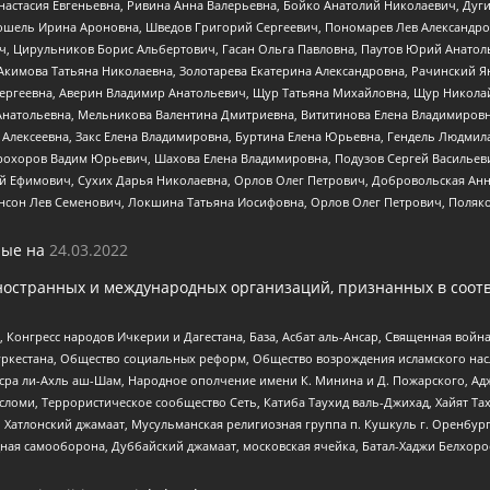
настасия Евгеньевна, Ривина Анна Валерьевна, Бойко Анатолий Николаевич, Дуг
ошель Ирина Ароновна, Шведов Григорий Сергеевич, Пономарев Лев Александро
ч, Цирульников Борис Альбертович, Гасан Ольга Павловна, Паутов Юрий Анато
Акимова Татьяна Николаевна, Золотарева Екатерина Александровна, Рачинский Я
Сергеевна, Аверин Владимир Анатольевич, Щур Татьяна Михайловна, Щур Никола
Анатольевна, Мельникова Валентина Дмитриевна, Вититинова Елена Владимировн
 Алексеевна, Закс Елена Владимировна, Буртина Елена Юрьевна, Гендель Людмил
рохоров Вадим Юрьевич, Шахова Елена Владимировна, Подузов Сергей Васильеви
й Ефимович, Сухих Дарья Николаевна, Орлов Олег Петрович, Добровольская Анн
нсон Лев Семенович, Локшина Татьяна Иосифовна, Орлов Олег Петрович, Поляк
ые на
24.03.2022
ностранных и международных организаций, признанных в соотв
нгресс народов Ичкерии и Дагестана, База, Асбат аль-Ансар, Священная война,
уркестана, Общество социальных реформ, Общество возрождения исламского насл
Нусра ли-Ахль аш-Шам, Народное ополчение имени К. Минина и Д. Пожарского, Ад
сломи, Террористическое сообщество Сеть, Катиба Таухид валь-Джихад, Хайят Тах
, Хатлонский джамаат, Мусульманская религиозная группа п. Кушкуль г. Оренбу
ная самооборона, Дуббайский джамаат, московская ячейка, Батал-Хаджи Белхор