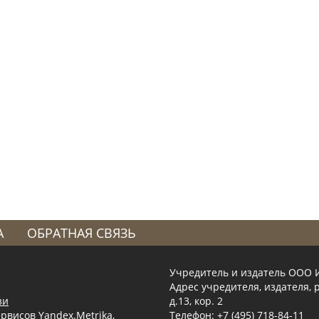
А
ОБРАТНАЯ СВЯЗЬ
Учредитель и издатель ООО 
Адрес учредителя, издателя, р
зи
д.13, кор. 2
рвисов Yandex.Metrika,
Телефон: +7 (495) 718-84-11