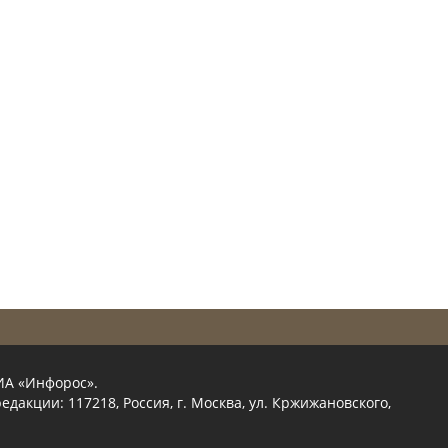
ИА «Инфорос».
едакции: 117218, Россия, г. Москва, ул. Кржижановского,