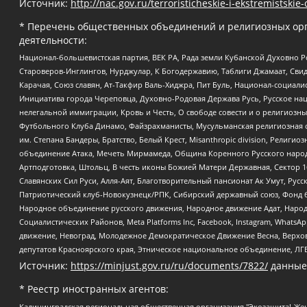
Источник:
http://nac.gov.ru/terroristicheskie-i-ekstremistskie-
* Перечень общественных объединений и религиозных орг
деятельности:
Национал-большевистская партия, ВЕК РА, Рада земли Кубанской Духовно
Староверов-Инглингов, Нурджулар, К Богодержавию, Таблиги Джамаат, Сви
Карачая, Союз славян, Ат-Такфир Валь-Хиджра, Пит Буль, Национал-социал
Инициатива города Череповца, Духовно-Родовая Держава Русь, Русское н
нелегальной иммиграции, Кровь и Честь, О свободе совести и о религиоз
Футбольного Клуба Динамо, Файзрахманисты, Мусульманская религиозная о
им. Степана Бандеры, Братство, Белый Крест, Misanthropic division, Рели
объединение Атака, Мечеть Мирмамеда, Община Коренного Русского народа
Артподготовка, Штольц, В честь иконы Божией Матери Державная, Сектор 1
Славянских Сил Руси, Алля-Аят, Благотворительный пансионат Ак Умут, Русск
Патриотический клуб-Новокузнецк/РПК, Сибирский державный союз, Фонд б
Народное объединение русского движения, Народное движение Адат, Народ
Социалистических Районов, Meta Platforms Inc, Facebook, Instagram, Wha
движение, Невоград, Молодежное Демократическое Движение Весна, Верхов
депутатов Красноярского края, Этническое национальное объединение, ЛГ
Источник:
https://minjust.gov.ru/ru/documents/7822/
данные
* Реестр иностранных агентов:
Калининградская региональная общественная организация "Экозащита!-Женсовет", Фонд содействия защите прав и свобод граждан "Общественный вердикт", Фонд "Институт Развития Свободы Информации", Частное учреждение "Информационное агентство МЕМО. РУ", Региональная общественная организация "Общественная комиссия по сохранению наследия академика Сахарова", Фонд поддержки свободы прессы, Санкт-Петербургская общественная правозащитная организация "Гражданский контроль", Межрегиональная общественная организация "Информационно-просветительский центр "Мемориал", Региональный Фонд "Центр Защиты Прав Средств Массовой Информации", с 05.12.2023 Фонд "Центр Защиты Прав Средств массовой информации", Региональная общественная благотворительная организация помощи беженцам и мигрантам "Гражданское содействие", Негосударственное образовательное учреждение дополнительного профессионального образования (повышение квалификации) специалистов "АКАДЕМИЯ ПО ПРАВАМ ЧЕЛОВЕКА", Свердловская региональная общественная организация "Сутяжник", Автономная некоммерческая организация "Центр независимых социологических исследований", Союз общественных объединений "Российский исследовательский центр по правам человека", Региональное общественное учреждение научно-информационный центр "МЕМОРИАЛ", Некоммерческая организация "Фонд защиты гласности", Автономная некоммерческая организация "Институт прав человека", Городская общественная организация "Екатеринбургское общество "МЕМОРИАЛ", Городская общественная организация "Рязанское историко-просветительское и правозащитное общество "Мемориал" (Рязанский Мемориал), Челябинский региональный орган общественной самодеятельности – женское общественное объединение "Женщины Евразии", Челябинский региональный орган общественной самодеятельности "Уральская правозащитная группа", Фонд содействия защите здоровья и социальной справедливости имени Андрея Рылькова, Автономная Некоммерческая Организация "Аналитический Центр Юрия Левады", Автономная некоммерческая организация социальной поддержки населения "Проект Апрель", Региональная общественная организация помощи женщинам и детям, находящимся в кризисной ситуации "Информационно-методический центр "Анна", Фонд содействия развитию массовых коммуникаций и правовому просвещению "Так-так-Так", Фонд содействия устойчивому развитию "Серебряная тайга", Свердловский региональный общественный фонд социальных проектов "Новое время", "Idel.Реалии", Кавказ.Реалии, Крым.Реалии, Телеканал Настоящее Время, Татаро-башкирская служба Радио Свобода (Azatliq Radiosi), Радио Свободная Европа/Радио Свобода (PCE/PC), "Сибирь.Реалии", "Фактограф", Благотворительный фонд помощи осужденным и их семьям, Автономная некоммерческая организация "Институт глобализации и социальных движений", Фонд "В защиту прав заключенных", Частное учреждение "Центр поддержки и содействия развитию средств массовой информации", Пензенский региональный общественный благотворительный фонд "Гражданский союз", "Север.Реалии", Некоммерческая организация Фонд "Правовая инициатива", Общество с ограниченной ответственностью "Радио Свободная Европа/Радио Свобода", Чешское информационное агентство "MEDIUM-ORIENT", Красноярская региональная общественная организация "Мы против СПИДа", Камалягин Денис Николаевич, Маркелов Сергей Евгеньевич, Пономарев Лев Александрович, Савицкая Людмила Алексеевна, Автоно