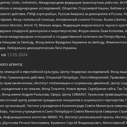
урятия, Uralic, UnKremlin, Международная федерация транспортных рабочих, Ист
ейских и международных исследований, Общество Сторожевой башни, Библии и тр
омитет действия, РЭНД корпорейшн, Русская Америка за демократию в России, Н
фалия, Фонд глобальной помощи, Антивоенный комитет России, Russie-Libertes, L
lection Monitor, Article 19, Мнение медиа, Федерация анархического черного кр
и гендерной демократии и миротворчества, Форум имени Льва Копелева, American C
г, Школа международных отношений и государственной политики им Питера Мунка
 Немцова за Свободу, Фонд имени Фридриха Науманна за свободу, Феминистско
медиа, Либерально-демократическая Лига Украины
 на
13.05.2024
ого агента:
р немецкой и европейской культуры, Центр гендерных исследований, Фонд защи
ЧА, Гуманитарное действие, Открытый Петербург, Лига Избирателей, Правовая 
иту прав заключенных, Институт глобализации и социальных движений, Центр 
ужденным и их семьям, Фонд Тольятти, Новое время, Серебряная тайга, Так-Так-
, Фонд имени Андрея Рылькова, Сфера, Центр СИБАЛЬТ, Уральская правозащитна
невосточный центр развития гражданских инициатив и социального партнерства, 
 организаций, Частное учреждение в Калининграде Совета Министров северных 
бирь, Частное учреждение в Санкт-Петербурге Совета Министров Северных Стра
а, Информационное агентство МЕМО. РУ, Институт региональной прессы, Инсти
ч, Дзугкоева Регина Николаевна, Кривенко Сергей Владимирович, Милославски