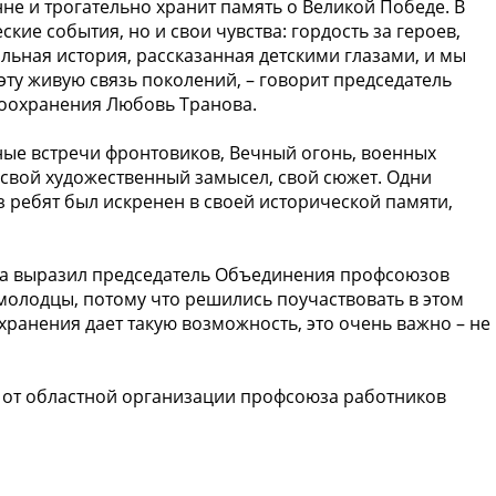
нне и трогательно хранит память о Великой Победе. В
кие события, но и свои чувства: гордость за героев,
льная история, рассказанная детскими глазами, и мы
эту живую связь поколений, – говорит председатель
оохранения Любовь Транова.
ые встречи фронтовиков, Вечный огонь, военных
 свой художественный замысел, свой сюжет. Одни
з ребят был искренен в своей исторической памяти,
са выразил председатель Объединения профсоюзов
молодцы, потому что решились поучаствовать в этом
ранения дает такую возможность, это очень важно – не
 от областной организации профсоюза работников