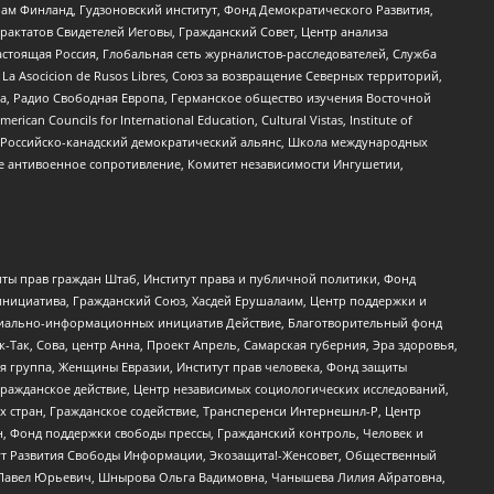
Чам Финланд, Гудзоновский институт, Фонд Демократического Развития,
актатов Свидетелей Иеговы, Гражданский Совет, Центр анализа
астоящая Россия, Глобальная сеть журналистов-расследователей, Служба
a Asocicion de Rusos Libres, Союз за возвращение Северных территорий,
еста, Радио Свободная Европа, Германское общество изучения Восточной
ouncils for International Education, Cultural Vistas, Institute of
, Российско-канадский демократический альянс, Школа международных
е антивоенное сопротивление, Комитет независимости Ингушетии,
ты прав граждан Штаб, Институт права и публичной политики, Фонд
инициатива, Гражданский Союз, Хасдей Ерушалаим, Центр поддержки и
социально-информационных инициатив Действие, Благотворительный фонд
Так, Сова, центр Анна, Проект Апрель, Самарская губерния, Эра здоровья,
я группа, Женщины Евразии, Институт прав человека, Фонд защиты
Гражданское действие, Центр независимых социологических исследований,
стран, Гражданское содействие, Трансперенси Интернешнл-Р, Центр
н, Фонд поддержки свободы прессы, Гражданский контроль, Человек и
тут Развития Свободы Информации, Экозащита!-Женсовет, Общественный
й Павел Юрьевич, Шнырова Ольга Вадимовна, Чанышева Лилия Айратовна,