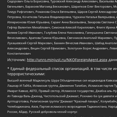
Сидорович Ольга Борисовна, Туровский Александр Алексеевич, Васильева А
Евгеньевич, Барахоев Магомед Бекханович, Шарипков Олег Викторович, М
Тимур Рифгатович, Романова Ольга Евгеньевна, Щаров Сергей Алексадрови
Петровна, Кочеткова Татьяна Владимировна, Чуркина Наталья Валерьевна, 
Илларионова Юлия Юрьевна, Саранг Анна Васильевна, Захарова Светлана 
Гефтер Валентин Михайлович, Симонов Алексей Кириллович, Флиге Ирина 
Беляев Сергей Иванович, Голубева Елена Николаевна, Ганнушкина Светлана
Вячеславович, Арапова Галина Юрьевна, Свечников Анатолий Мариевич, П
Лукашевский Сергей Маркович, Бахмин Вячеслав Иванович, Шабад Анатоли
Александрович, Вицин Сергей Ефимович, Золотухин Борис Андреевич, Леви
Константинович
Источник:
http://unro.minjust.ru/NKOForeignAgent.aspx
данн
* Единый федеральный список организаций, в том числе и
террористическими:
Высший военный Маджлисуль Шура Объединенных сил моджахедов Кавказа, Ко
Лашкар-И-Тайба, Исламская группа, Движение Талибан, Исламская партия Т
Имарат Кавказ, АБТО, Правый сектор, Исламское государство, Джабха аль-
Ат-Тавхида Валь-Джихад, Чистопольский Джамаат, Рохнамо ба суи давлати и
Артподготовка, Религиозная группа “Джамаат “Красный пахарь”, Колумбайн
Челебиджихана, Азов, Партия исламского возрождения Таджикистана, Народ
России, Айдар, Русский добровольческий корпус