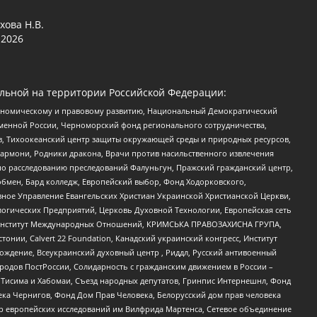
хова Н.В.
2026
льной на территории Российской Федерации:
кономическому и правовому развитию, Национальный Демократический
менной России, Черноморский фонд регионального сотрудничества,
, Тихоокеанский центр защиты окружающей среды и природных ресурсов,
 Хармони, Родники дракона, Врачи против насильственного извлечения
по расследованию преследований Фалуньгун, Пражский гражданский центр,
бмен, Бард колледж, Европейский выбор, Фонд Ходорковского,
ное Управление Евангельских Христиан Украинской Христианской Церкви,
огических Предприятий, Церковь Духовной Технологии, Европейская сеть
ий Институт Международных Отношений, КРИМСЬКА ПРАВОЗАХИСНА ГРУПА,
стонии, Calvert 22 Foundation, Канадский украинский конгресс, Институт
ждение, Всеукраинский духовный центр , Риддл, Русский антивоенный
ародов ПостРоссии, Солидарность с гражданским движением в России –
в Тисима и Хабомаи, Съезд народных депутатов, Гринпис Интернешнл, Фонд
ека Чернигов, Фонд Дом Прав Человека, Белорусский дом прав человека
нтр европейских исследований им Вилфрида Мартенса, Сетевое объединение