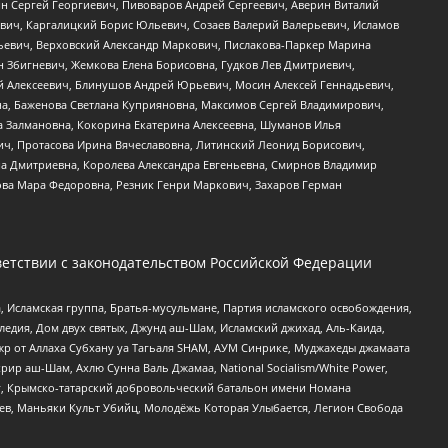
ин Сергей Георгиевич, Пивоваров Андрей Сергеевич, Аверин Виталий
вич, Каргалицкий Борис Юльевич, Созаев Валерий Валерьевич, Исламов
льевич, Верховский Александр Маркович, Пислакова-Паркер Марина
н Збигневич, Жемкова Елена Борисовна, Гудков Лев Дмитриевич,
й Алексеевич, Блинушов Андрей Юрьевич, Мосин Алексей Геннадьевич,
а, Баженова Светлана Куприяновна, Максимов Сергей Владимирович,
а Залмановна, Кокорина Екатерина Алексеевна, Шуманов Илья
ч, Протасова Ирина Вячеславовна, Литинский Леонид Борисович,
а Дмитриевна, Королева Александра Евгеньевна, Смирнов Владимир
ова Мара Федоровна, Резник Генри Маркович, Захаров Герман
етствии с законодательством Российской Федерации
 Исламская группа, Братья-мусульмане, Партия исламского освобождения,
едия, Дом двух святых, Джунд аш-Шам, Исламский джихад, Аль-Каида,
жр от Аллаха Субхану уа Тагьаля SHAM, АУМ Синрике, Муджахеды джамаата
рир аш-Шам, Ахлю Сунна Валь Джамаа, National Socialism/White Power,
рг, Крымско-татарский добровольческий батальон имени Номана
оев, Маньяки Культ Убийц, Молодёжь Которая Улыбается, Легион Свобода