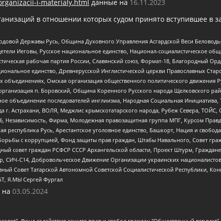
organizacii-i-materialy.html
данные на
16.11.2023
анизаций в отношении которых судом принято вступившее в з
 Родовой Державы Русь, Община Духовного Управления Асгардской Веси Беловод
детели Иеговы, Русское национальное единство, Национал-социалистическое об
истическая рабочая партия России, Славянский союз, Формат-18, Благородный Ор
ациональное единство, Древнерусской Инглистической церкви Православных Ста
ных объединениях, Омская организация общественного политического движения Р
рганизация п. Боровский, Община Коренного Русского народа Щелковского район
гиозное объединение последователей инглиизма, Народная Социальная Инициатива,
 г. Астрахани, ВОЛЯ, Меджлис крымскотатарского народа, Рубеж Севера, ТОЙС, 
6, Независимость, Фирма, Молодежная правозащитная группа МПГ, Курсом Правд
ая республика Русь, Арестантское уголовное единство, Башкорт, Нация и свобода,
орьбы с коррупцией, Фонд защиты прав граждан, Штабы Навального, Совет гражд
ный совет граждан РСФСР СССР Архангельской области, Проект Штурм, Граждане 
tsApp, СИЧ-С14, Добровольческое Движение Организации украинских националисто
ный Совет Татарской Автономной Советской Социалистической Республики, Кон
БТ, Я.МЫ Сергей Фургал
 на
03.05.2024
мная некоммерческая организация "Центр по работе с проблемой насилия "НАСИЛИЮ.НЕТ", Межрегиональный профессиональный союз работников здравоохранения "Альянс врачей", Юридическое лицо, зарегистрированное в Латвийской Республике, SIA "Medusa Project" (регистрационный номер 40103797863, дата регистрации 10.06.2014), Некоммерческая организация "Фонд по борьбе с коррупцией", Автономная некоммерческая организация "Институт права и публичной политики", Баданин Роман Сергеевич, Гликин Максим Александрович, Железнова Мария Михайловна, Лукьянова Юлия Сергеевна, Маетная Елизавета Витальевна, Маняхин Петр Борисович, Чуракова Ольга Владимировна, Ярош Юлия Петровна, Юридическое лицо "The Insider SIA", зарегистрированное в Риге, Латвийская Республика (дата регистрации 26.06.2015), являющееся администратором доменного имени интернет-издания "The Insider SIA", https://theins.ru, Постернак Алексей Евгеньевич, Рубин Михаил Аркадьевич, Анин Роман Александрович, Юридическое лицо Istories fonds, зарегистрированное в Латвийской Республике (регистрационный номер 50008295751, дата регистрации 24.02.2020), Великовский Дмитрий Александрович, Долинина Ирина Николаевна, Мароховская Алеся Алексеевна, Шлейнов Роман Юрьевич, Шмагун Олеся Валентиновна, Общество с ограниченной ответственностью "Альтаир 2021", Общество с ограниченной ответственностью "Вега 2021", Общество с ограниченной ответственностью "Главный редактор 2021", Общество с ограниченной ответственностью "Ромашки монолит", Важенков Артем Валерьевич, Ивановская областная общественная организация "Центр гендерных исследований", Гурман Юрий Альбертович, Медиапроект "ОВД-Инфо", Егоров Владимир Владимирович, Жилинский Владимир Александрович, Общество с ограниченной ответственностью "ЗП", Иванова София Юрьевна, Карезина Инна Павловна, Кильтау Екатерина Викторовна, Петров Алексей Викторович, Пискунов Сергей Евгеньевич, Смирнов Сергей Сергеевич, Тихонов Михаил Сергеевич, Общество с ограниченной ответственностью "ЖУРНАЛИСТ-ИНОСТРАННЫЙ АГЕНТ", Арапова Галина Юрьевна, Вольтская Татьяна Анатольевна, Американская компания "Mason G.E.S. Anonymous Foundation" (США), являющаяся владельцем интернет-издания https://mnews.world/, Компания "Stichting Bellingcat", зарегистрированная в Нидерландах (дата регистрации 11.07.2018), Захаров Андрей Вячеславович, Клепиковская Екатерина Дмитриевна, Общество с ограниченной ответственностью "МЕМО", Перл Роман Александрович, Симонов Евгений Алексеевич, Соловьева Елена Анатольевна, Сотников Даниил Владимирович, Сурначева Елизавета Дмитриевна, Автономная некоммерческая организация по защите прав человека и информированию населения "Якутия – Наше Мнение", Общество с ограниченной ответственностью "Москоу диджитал медиа", с 26.01.2023 Общество с ограниченной ответственностью "Чайка Белые сады", Ветошкина Валерия Валерьевна, Заговора Максим Александрович, Межрегиональное общественное движение "Российская ЛГБТ - сеть", Оленичев Максим Владимирович, Павлов Иван Юрьевич, Скворцова Елена Сергеевна, Общество с ограниченной ответственностью "Как бы инагент", Кочетков Игорь Викторович, Общество с ограниченной ответственностью "Честные выборы", Еланчик Олег Александрович, Общество с ограниченной ответственностью "Нобелевский призыв", Гималова Регина Эмилевна, Григорьев Андрей Валерьевич, Григорьева Алина Александровна, Ассоциация по содействию защите прав призывников, альтернативнослужащих и военнослужащих "Правозащитная группа "Гражданин.Армия.Право", Хисамова Регина Фаритовна, Автономная некоммерческая организация по реализации социально-правовых программ "Лилит", Дальн