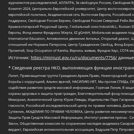
журналистов расследователей, АЛЛАТРА, За свободную Россию, Свободная Б
Комитет-2024, Центрально-Европейский университет, Центр восточноевроп
европейской политики, Академическая сеть Восточная Европа, Российский к
поддержки, Свободная Россия Берлин, Свободная Россия Северный Рейн-Вест
Крымскотатарский Ресурсный Центр, Глобальный союз IndustriALL, Russian E
Европы, Фонд имени Фридриха Эберта, XZ gGmbH, Мобильная академия поддержк
International Education, Антивоенное движение Антальи, Открытый диало
отношений им Нормана Патерсона, Центр Гражданских Свобод, Фонд Бориса
Прометей, Stop Occupation of Karelia, Вернись живым, Фридом Хаус, СОТА 
Источник:
https://minjust.gov.ru/ru/documents/7756/
данные
* Сведения реестра НКО, выполняющих функции иностранн
Лилит, Правозащитная группа Гражданин.Армия.Право, Нижегородский цент
борьбы с коррупцией, Альянс врачей, НАСИЛИЮ.НЕТ, Мы против СПИДа, СВЕ
содействия развитию средств массовой информации, Горячая Линия, В защ
охраны здоровья и защиты прав граждан, Благотворительный фонд помощи ос
Мемориал, Аналитический Центр Юрия Левады, Издательство Парк Гагарина
гласности, Российский исследовательский центр по правам человека, Даль
Сутяжник, АКАДЕМИЯ ПО ПРАВАМ ЧЕЛОВЕКА, Центр развития некоммерческих
Защиты Прав Средств Массовой Информации, Институт развития прессы - Си
Закон, Общественная комиссия по сохранению наследия академика Сахаров
вердикт, Евразийская антимонопольная ассоциация, Бедушев Петр Петрови