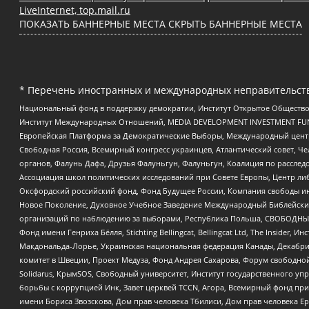
LiveInternet, top.mail.ru
ПОКАЗАТЬ БАННЕРНЫЕ МЕСТА
СКРЫТЬ БАННЕРНЫЕ МЕСТА
* Перечень иностранных и международных неправительств
Национальный фонд в поддержку демократии, Институт Открытое Общество
Институт Международных Отношений, MEDIA DEVELOPMENT INVESTMENT FUND,
Европейская Платформа за Демократические Выборы, Международный цент
Свободная Россия, Всемирный конгресс украинцев, Атлантический совет, Ч
органов, Фалунь Дафа, Друзья Фалуньгун, Фалуньгун, Коалиция по рассле
Ассоциация школ политических исследований при Совете Европы, Центр ли
Оксфордский российский фонд, Фонд Будущее России, Компания свободы ин
Новое Поколение, Духовное Учебное Заведение Международный Библейский
организаций по наблюдению за выборами, Республика Польша, СВОБОДНЫЙ
Фонд имени Генриха Бёлля, Stichting Bellingcat, Bellingcat Ltd, The Inside
Макдональда-Лорье, Украинская национальная федерация Канады, Декабрис
комитет в Швеции, Проект Медуза, Фонд Андрея Сахарова, Форум свободной 
Solidarus, КрымSOS, Свободный университет, Институт государственного у
борьбы с коррупцией Инк, Завет церквей TCCN, Агора, Всемирный фонд при
имени Бориса Звозскова, Дом прав человека Тбилиси, Дом прав человека Ер