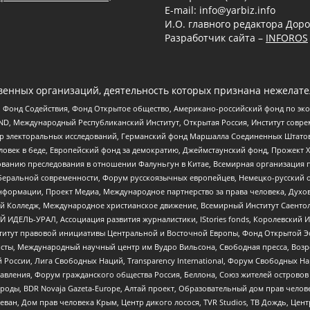
E-mail: info@yarbiz.info
И.О. главного редактора Доро
Разработчик сайта –
INFOROS
енных организаций, деятельность которых признана нежелате
 Фонд Содействия, Фонд Открытое общество, Американо-российский фонд по э
 Международный Республиканский Институт, Открытая Россия, Институт совре
р электоральных исследований, Германский фонд Маршалла Соединенных Штатов
еловек в беде, Европейский фонд за демократию, Джеймстаунский фонд, Прожект
дованию преследования в отношении Фалуньгун в Китае, Всемирная организация 
беральной современности, Форум русскоязычных европейцев, Немецко-русский о
формации, Проект Медиа, Международное партнерство за права человека, Духов
 Колледж, Международное христианское движение, Всемирный Институт Саентол
 ИДЕЛЬ-УРАЛ, Ассоциация развития журналистики, IStories fonds, Королевск
r, Институт правовой инициативы Центральной и Восточной Европы, Фонд Открытой Э
ты, Международный научный центр им Вудро Вильсона, Свободная пресса, Возро
России, Лига Свободных Наций, Transparеncy International, Форум Свободных Н
правления, Форум гражданского общества Россия, Беллона, Союз жителей острово
роды, BDR Novaja Gazeta-Europe, Алтай проект, Образовательный дом прав челов
еван, Дом прав человека Крым, Центр дикого лосося, TVR Studios, ТВ Дождь, Це