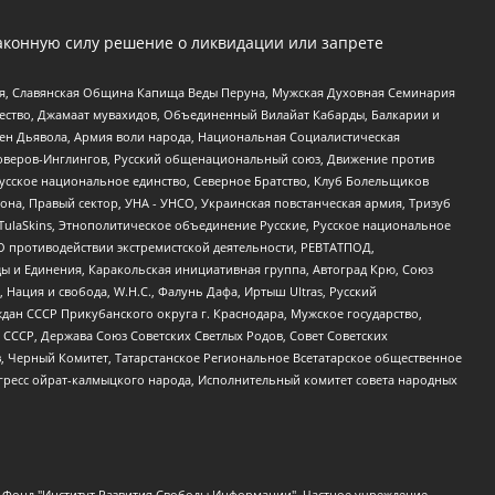
аконную силу решение о ликвидации или запрете
ья, Славянская Община Капища Веды Перуна, Мужская Духовная Семинария
щество, Джамаат мувахидов, Объединенный Вилайат Кабарды, Балкарии и
ден Дьявола, Армия воли народа, Национальная Социалистическая
роверов-Инглингов, Русский общенациональный союз, Движение против
усское национальное единство, Северное Братство, Клуб Болельщиков
а, Правый сектор, УНА - УНСО, Украинская повстанческая армия, Тризуб
 TulaSkins, Этнополитическое объединение Русские, Русское национальное
О противодействии экстремистской деятельности, РЕВТАТПОД,
ы и Единения, Каракольская инициативная группа, Автоград Крю, Союз
 Нация и свобода, W.H.С., Фалунь Дафа, Иртыш Ultras, Русский
ан СССР Прикубанского округа г. Краснодара, Мужское государство,
СССР, Держава Союз Советских Светлых Родов, Совет Советских
в, Черный Комитет, Татарстанское Региональное Всетатарское общественное
гресс ойрат-калмыцкого народа, Исполнительный комитет совета народных
евосточное общественное движение "Маяк", Санкт-Петербургская ЛГБТ-инициативная группа "Выход", Инициативная группа ЛГБТ+ "Реверс", Алексеев Андрей Викторович, Бекбулатова Таисия Львовна, Беляев Иван Михайлович, Владыкина Елена Сергеевна, Гельман Марат Александрович, Никульшина Вероника Юрьевна, Толоконникова Надежда Андреевна, Шендерович Виктор Анатольевич, Общество с ограниченной ответственностью "Данное сообщение", Общество с ограниченной ответственностью Издательский дом "Новая глава", Айнбиндер Александра Александровна, Московский комьюнити-центр для ЛГБТ+инициатив, Благотворительный фонд развития филантропии, Deutsche Welle (Германия, Kurt-Schumacher-Strasse 3, 53113 Bonn), Борзунова Мария Михайловна, Воробьев Виктор Викторович, Голубева Анна Львовна, Константинова Алла Михайловна, Малкова Ирина Владимировна, Мурадов Мурад Абдулгалимович, Осетинская Елизавета Николаевна, Понасенков Евгений Николаевич, Ганапольский Матвей Юрьевич, Киселев Евгений Алексеевич, Борухович Ирина Григорьевна, Дремин Иван Тимофеевич, Дубровский Дмитрий Викторович, Красноярская региональная общественная организация поддержки и развития альтернативных образовательных технологий и межкультурных коммуникаций "ИНТЕРРА", Маяковская Екатерина Алексеевна, Фейгин Марк Захарович, Филимонов Андрей Викторович, Дзугкоева Регина Николаевна, Доброхотов Роман Александрович, Дудь Юрий Александрович, Елкин Сергей Владимирович, Кругликов Кирилл Игоревич, Сабунаева Мария Леонидовна, Семенов Алексей Владимирович, Шаинян Карен Багратович, Шульман Екатерина Михайловна, Асафьев Артур Валерьевич, Вахштайн Виктор Семенович, Венедиктов Алексей Алексеевич, Лушникова Екатерина Евгеньевна, Волков Леонид Михайлович, Невзоров Александр Глебович, Пархоменко Сергей Борисович, Сироткин Ярослав Николаевич, Кара-Мурза Владимир Владимирович, Баранова Наталья Владимировна, Гозман Леонид Яковлевич, Кагарлицкий Борис Юльевич, Климарев Михаил Валерьевич, Милов Владимир Станиславович, Автономная некоммерческая организация Краснодарский центр современного искусства "Типография", Моргенштерн Алишер Тагирович, Соболь Любовь Эдуардовна, Общество с ограниченной ответственностью "ЛИЗА НОРМ", Каспаров Гарри Кимович, Ходорковский Михаил Борисович, Общество с ограниченной ответственностью "Апрельские тезисы", Данилович Ирина Брониславовна, Кашин Олег Владимирович, Петров Николай Владимирович, Пивоваров Алексей Владимирович, Соколов Михаил Владимирович, Цветкова Юлия Владимировна, Чичваркин Евгений Александрович, Комитет против пыток/Команда против пыток, Общество с ограниченной ответственностью "Первый научный", Общество с ограниченной ответственностью "Вертолет и ко", Белоцерковская Вероника Борисовна, Кац Максим Евгеньевич, Лазарева Татьяна Юрьевна, Шаведдинов Руслан Табризович, Яшин Илья Валерьевич, Общество с ограниченной ответственностью "Иноагент ААВ", Алешковский Дмитрий Петрович, Альбац Евгения Марковна, Быков Дмитрий Львович, Галямина Юлия Евгеньевна, Лойко Сергей Леонидович, Мартынов Кирилл Константинович, Медведев Сергей Александрович, Крашенинников Федор Геннадиевич, Гордеева Катерина Вл