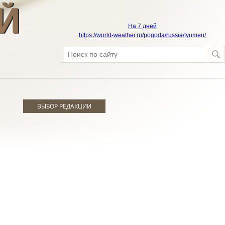
На 7 дней
https://world-weather.ru/pogoda/russia/tyumen/
ВЫБОР РЕДАКЦИИ