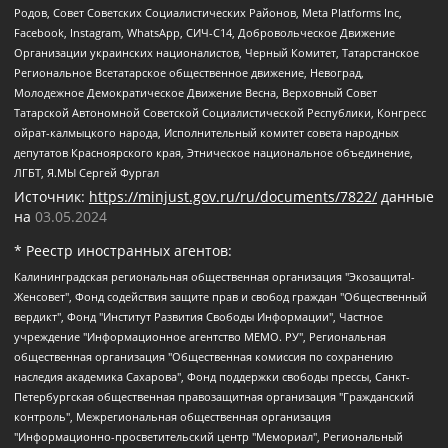
Родов, Совет Советских Социалистических Районов, Meta Platforms Inc,
Facebook, Instagram, WhatsApp, СИЧ-С14, Добровольческое Движение
Организации украинских националистов, Черный Комитет, Татарстанское
Региональное Всетатарское общественное движение, Невоград,
Молодежное Демократическое Движение Весна, Верховный Совет
Татарской Автономной Советской Социалистической Республики, Конгресс
ойрат-калмыцкого народа, Исполнительный комитет совета народных
депутатов Красноярского края, Этническое национальное объединение,
ЛГБТ, Я.МЫ Сергей Фургал
Источник:
https://minjust.gov.ru/ru/documents/7822/
данные
на
03.05.2024
* Реестр иностранных агентов:
Калининградская региональная общественная организация "Экозащита!-Женсовет", Фонд содействия защите прав и свобод граждан "Общественный вердикт", Фонд "Институт Развития Свободы Информации", Частное учреждение "Информационное агентство МЕМО. РУ", Региональная общественная организация "Общественная комиссия по сохранению наследия академика Сахарова", Фонд поддержки свободы прессы, Санкт-Петербургская общественная правозащитная организация "Гражданский контроль", Межрегиональная общественная организация "Информационно-просветительский центр "Мемориал", Региональный Фонд "Центр Защиты Прав Средств Массовой Информации", с 05.12.2023 Фонд "Центр Защиты Прав Средств массовой информации", Региональная общественная благотворительная организация помощи беженцам и мигрантам "Гражданское содействие", Негосударственное образовательное учреждение дополнительного профессионального образования (повышение квалификации) специалистов "АКАДЕМИЯ ПО ПРАВАМ ЧЕЛОВЕКА", Свердловская региональная общественная организация "Сутяжник", Автономная некоммерческая организация "Центр независимых социологических исследований", Союз общественных объединений "Российский исследовательский центр по правам человека", Региональное общественное учреждение научно-информационный центр "МЕМОРИАЛ", Некоммерческая организация "Фонд защиты гласности", Автономная некоммерческая организация "Институт прав человека", Городская общественная организация "Екатеринбургское общество "МЕМОРИАЛ", Городская общественная организация "Рязанское историко-просветительское и правозащитное общество "Мемориал" (Рязанский Мемориал), Челябинский региональный орган общественной самодеятельности – женское общественное объединение "Женщины Евразии", Челябинский региональный орган общественной самодеятельности "Уральская правозащитная группа", Фонд содействия защите здоровья и социальной справедливости имени Андрея Рылькова, Автономная Некоммерческая Организация "Аналитический Центр Юрия Левады", Автономная некоммерческая организация социальной поддержки населения "Проект Апрель", Региональная общественная организация помощи женщинам и детям, находящимся в кризисной ситуации "Информационно-методический центр "Анна", Фонд содействия развитию массовых коммуникаций и правовому просвещению "Так-так-Так", Фонд содействия устойчивому развитию "Серебряная тайга", Свердловский региональный общественный фонд социальных проектов "Новое время", "Idel.Реалии", Кавказ.Реалии, Крым.Реалии, Телеканал Настоящее Время, Татаро-башкирская служба Радио Свобода (Azatliq Radiosi), Радио Свободная Европа/Радио Свобода (PCE/PC), "Сибирь.Реалии", "Фактограф", Благотворительный фонд помощи осужденным и их семьям, Автономная некоммерческая организация "Институт глобализации и социальных движений", Фонд "В защиту прав заключенных", Частное учреждение "Центр поддержки и содействия развитию средств массовой информации", Пензенский региональный общественный благотворительный фонд "Гражданский союз", "Север.Реалии", Некоммерческая организация Фонд "Правовая инициатива", Общество с ограниченной ответственностью "Радио Свободная Европа/Радио Свобода", Чешское информационное агентство "MEDIUM-ORIENT", Красноярская региональная общественная организация "Мы против СПИДа", Камалягин Денис Николаевич, Маркелов Сергей Евгеньевич, Пономарев Лев Александрович, Савицкая Людмила Алексеевна, Автономная некоммерческая организация "Центр по работе с проблемой насилия "НАСИЛИЮ.НЕТ", Межрегиональный профессиональный союз работников здравоохранения "Альянс врачей", Юридическое лицо, зарегистрированное в Латвийской Республике, SIA "Medusa Project" (регистрационный номер 40103797863, дата регистрации 10.06.2014), Некоммерческая организация "Фонд по борьбе с коррупцией", Автономная некоммерческая организация "Институт права и публичной политики", Баданин Роман Сергеевич, Гликин Максим Александрович, Железнова Мария Михайловна, Лукьянова Юлия Сергеевна, Маетная Елизавета Витальевна, Маняхин Петр Борисович, Чуракова Ольга Владимировна, Ярош Юлия Петровна, Юридическое лицо "The Insider SIA", зарегистрированное в Риге, Латвийская Республика (дата регистрации 26.06.2015), являющееся администратором доменного имени интернет-издания "The Insider SIA", https://theins.ru, Постернак Алексей Евгеньевич, Рубин Михаил Аркадьевич, Анин Роман Александрович, Юридическое лицо Istories fonds, зарегистрированное в Латвийской Республике (регистрационный номер 50008295751, дата регистрации 24.02.2020), Великовский Дмитрий Александрович, Долинина Ирина Николаевна, Мароховская Алеся Алексеевна, Шлейнов Роман Юрьевич, Шмагун Олеся Валентиновна, Общество с ограниченной ответственностью "Альтаир 2021", Общество с ограниченной ответственностью "Вега 2021", Общество с ограниченной ответственностью "Главный редактор 2021", Общество с ограниченной ответственностью "Ромашки монолит", Важенков Артем Валерьевич, Ивановская областная общественная организация "Центр гендерных исследований", Гурман Юрий Альбертович, Медиапроект "ОВД-Инфо", Егоров Владимир Владимирович, Жилинский Владимир Александрович, Общество с ограниченной ответственностью "ЗП", Иванова София Юрьевна, Карезина Инна Павловна, Кильтау Екатерина Викторовна, Петров Алексей Викторович, Пискунов Сергей Евгеньевич, Смирнов Сергей Сергеевич, Тихонов Михаил Сергеевич, Общество с ограниченной ответственностью "ЖУРНАЛИСТ-ИНОСТРАННЫЙ АГЕНТ", Арапова Галина Юрьевна, Вольтская Татьяна Анатольевна, Американская компания "Mason G.E.S. Anonymous Foundation" (США), являющаяся владельцем интернет-издания https://mnews.world/, Компания "Stichting Bellingcat", зарегистрированная в Нидерландах (дата регистрации 11.07.2018), Захаров Андрей Вячеславович, Клепиковская Екатерина Дмитриевна, Общество с ограниченной ответственностью "МЕМО", Перл Роман Александрович, Симонов Евгений Алексеевич, Соловьева Елена Анатольевна, Сотников Даниил Владимирович, Сурначева Елизавета Дмитриевна, Автономная некоммерческая организация по защите прав человека и информированию населения "Якутия – Наше Мнение", Общество с ограниченной ответственностью "Москоу диджитал медиа", с 26.01.2023 Общество с ограниченной ответственностью "Чайка Белые сады", Ветошкина Валерия Валерьевна, Заговора Максим Александрович, Межрегиональное общественное движение "Российская ЛГБТ - сеть", Оленичев Максим Владимирович, Павлов Иван Юрьевич, Скворцова Елена Сергеевна, Общество с ограниченной ответственностью "Как бы инагент", Кочетков Игорь Викторович, Общество с ограниченной ответственностью "Честные выборы", Еланчик Олег Александрович, Общество с ограниченной ответственностью "Нобелевский призыв", Гималова Регина Эмилевна, Григорьев Андрей Валерьевич, Григорьева Алина Александровна, Ассоциация по содействию защите прав призывников, альтернативнослужащих и военнослужащих "Правозащитная группа "Гражданин.Армия.Право", Хисамова Регина Фаритовна, Автономная некоммерческая организация по реализации социально-правовых программ "Лилит", Дальневосточное общественное движение "Маяк", Санкт-Петербургская ЛГБТ-инициативная группа "Выход", Инициативная группа ЛГБТ+ "Реверс", Алексеев Андрей Викторович, Бекбулатова Таисия Львовна, Беляев Иван Михайлович, Владыкина Елена Сергеевна, Гельман Марат Александрович, Никульшина Вероника Юрьевна, Толоконникова Надежда Андреевна, Шендерович Виктор Анатольевич, Общество с ограниченной ответственностью "Данное сообщение", Общество с ограниченной ответственностью Издательский дом "Новая глава", Айнбиндер Александра Александровна, Московский комьюнити-центр для ЛГБТ+инициатив, Благотворительный фонд развития филантропии, Deutsche Welle (Германия, Kurt-Schumacher-Strasse 3, 53113 Bonn), Борзунова Мария Михайловна, Воробьев Виктор Викторович, Голубева Анна Львовна, Константинова Алла Михайловна, Малкова Ирина Владимировна, Мурадов Мурад Абдулгалимович, Осетинская Елизавета Николаевна, Понасенков Евгений Николаевич, Ганапольский Матвей Юрьевич, Киселев Евгений Алексеевич, Борухович Ирина Григорьевна, Дремин Иван Тимофеевич, Дубровский Дмитрий Викторович, Красноярская региональная общественная организация поддержки и развития альтернативных образовательных технологий и межкультурных коммуникаций "ИНТЕРРА", Маяковская Екатерина Алексеевна, Фейгин Марк Захарович, Филимонов Андрей Викторович, Дзугкоева Регина Николаевна, Доброхотов Роман Александрович, Дудь Юрий Александрович, Елкин Сергей Владимирович, Кругликов Кирилл Игоревич, Сабунаева Мария Леонидовна, Семенов Алексей Владимирович, Шаинян Карен Багратович, Шульман Екатерина Михайловна, Асафьев Артур Валерьевич, Вахштайн Виктор Семенович, Венедиктов Алексей Алексеевич, Лушникова Екатерина Евгеньевна, Волков Леонид Михайлович, Невзоров Александр Глебович, Пархоменко Сергей Борисович, Сироткин Ярослав Николаевич, Кара-Мурза Владимир Владимирович, Баранова Наталья Владимировна, Гозман Леонид Яковлевич, Кагарлицкий Борис Юльевич, Климарев Михаил Валерьевич, Милов Владимир Станиславович, Автономная некоммерческая организация Краснодарский центр современного искусства "Типография", Моргенштерн Алишер Тагирович, Соболь Любовь Эдуардовна, Общество с ограниченной ответственностью "ЛИЗА НОРМ", Каспаров Гарри Кимович, Ходорковский Михаил Борисович, Общество с ограниченной ответственностью "Апрельские тезисы", Данилович Ирина Брониславовна, Кашин Олег Владимирович, Петров Николай Владимирович, Пивоваров Алексей Владимирович, Соколов Михаил Владимирович, Цветкова Юлия Владимировна, Чичваркин Евгений Александрович, Комитет против пыток/Команда против пыток, Общество с ограниченной ответственностью "Первый научный", Общество с ограниченной ответственностью "Вертолет и ко", Белоцерковская Вероника Борисовна, Кац Максим Евгеньевич, Лазарева Татьяна Юрьевна, Шаведдинов Руслан Табризович, Яшин Илья Валерьевич, Общество с ограниченной ответственностью "Иноагент ААВ", Алешковский Дмитрий Петрович, Альбац Евгения Марковна, Быков Дмитрий Львович, Галямина Юлия Евгеньевна, Лойко Сергей Леонидович, Мартынов Кирилл Константинович, Медведев Сергей Александрович, Крашенинников Федор Геннадиевич, Гордеева Катерина Вл