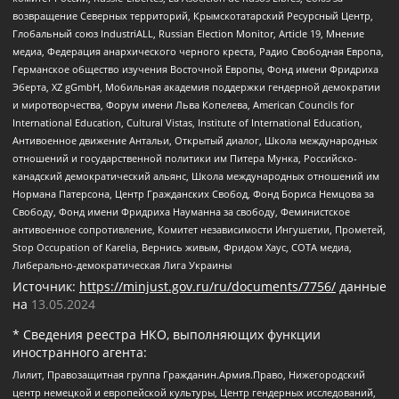
возвращение Северных территорий, Крымскотатарский Ресурсный Центр,
Глобальный союз IndustriALL, Russian Election Monitor, Article 19, Мнение
медиа, Федерация анархического черного креста, Радио Свободная Европа,
Германское общество изучения Восточной Европы, Фонд имени Фридриха
Эберта, XZ gGmbH, Мобильная академия поддержки гендерной демократии
и миротворчества, Форум имени Льва Копелева, American Councils for
International Education, Cultural Vistas, Institute of International Education,
Антивоенное движение Антальи, Открытый диалог, Школа международных
отношений и государственной политики им Питера Мунка, Российско-
канадский демократический альянс, Школа международных отношений им
Нормана Патерсона, Центр Гражданских Свобод, Фонд Бориса Немцова за
Свободу, Фонд имени Фридриха Науманна за свободу, Феминистское
антивоенное сопротивление, Комитет независимости Ингушетии, Прометей,
Stop Occupation of Karelia, Вернись живым, Фридом Хаус, СОТА медиа,
Либерально-демократическая Лига Украины
Источник:
https://minjust.gov.ru/ru/documents/7756/
данные
на
13.05.2024
* Сведения реестра НКО, выполняющих функции
иностранного агента:
Лилит, Правозащитная группа Гражданин.Армия.Право, Нижегородский
центр немецкой и европейской культуры, Центр гендерных исследований,