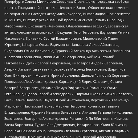
Петербурге Совета Министров Северных Стран, Фонд поддержки свободы
прессы, Гражданский контроль, Человек и Закон, Общественная комиссия
по сохранению наследия академика Сахарова, Информационное агентство
МЕМО. РУ, Институт региональной прессы, Институт Развития Свободы
Информации, Экозащита!-Женсовет, Общественный вердикт, Евразийская
антимонопольная ассоциация, Бедушев Петр Петрович, Дзугкоева Регина
Николаевна, Кривенко Сергей Владимирович, Милославский Павел
Юрьевич, Шнырова Ольга Вадимовна, Чанышева Лилия Айратовна,
Сидорович Ольга Борисовна, Туровский Александр Алексеевич, Васильева
Анастасия Евгеньевна, Ривина Анна Валерьевна, Бойко Анатолий
Николаевич, Дугин Сергей Георгиевич, Пивоваров Андрей Сергеевич,
Аверин Виталий Евгеньевич, Барахоев Магомед Бекханович, Шарипков
Олег Викторович, Мошель Ирина Ароновна, Шведов Григорий Сергеевич,
Пономарев Лев Александрович, Каргалицкий Борис Юльевич, Созаев
Валерий Валерьевич, Исламов Тимур Рифгатович, Романова Ольга
Евгеньевна, Щаров Сергей Алексадрович, Цирульников Борис Альбертович,
Гасан Ольга Павловна, Паутов Юрий Анатольевич, Верховский Александр
Маркович, Пислакова-Паркер Марина Петровна, Кочеткова Татьяна
Владимировна, Чуркина Наталья Валерьевна, Акимова Татьяна Николаевна,
Золотарева Екатерина Александровна, Рачинский Ян Збигневич, Жемкова
Елена Борисовна, Гудков Лев Дмитриевич, Илларионова Юлия Юрьевна,
Саранг Анна Васильевна, Захарова Светлана Сергеевна, Аверин Владимир
Анатольевич, Щур Татьяна Михайловна, Щур Николай Алексеевич,