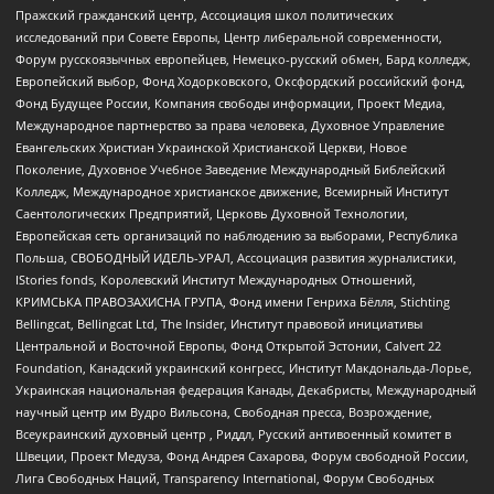
Пражский гражданский центр, Ассоциация школ политических
исследований при Совете Европы, Центр либеральной современности,
Форум русскоязычных европейцев, Немецко-русский обмен, Бард колледж,
Европейский выбор, Фонд Ходорковского, Оксфордский российский фонд,
Фонд Будущее России, Компания свободы информации, Проект Медиа,
Международное партнерство за права человека, Духовное Управление
Евангельских Христиан Украинской Христианской Церкви, Новое
Поколение, Духовное Учебное Заведение Международный Библейский
Колледж, Международное христианское движение, Всемирный Институт
Саентологических Предприятий, Церковь Духовной Технологии,
Европейская сеть организаций по наблюдению за выборами, Республика
Польша, СВОБОДНЫЙ ИДЕЛЬ-УРАЛ, Ассоциация развития журналистики,
IStories fonds, Королевский Институт Международных Отношений,
КРИМСЬКА ПРАВОЗАХИСНА ГРУПА, Фонд имени Генриха Бёлля, Stichting
Bellingcat, Bellingcat Ltd, The Insider, Институт правовой инициативы
Центральной и Восточной Европы, Фонд Открытой Эстонии, Calvert 22
Foundation, Канадский украинский конгресс, Институт Макдональда-Лорье,
Украинская национальная федерация Канады, Декабристы, Международный
научный центр им Вудро Вильсона, Свободная пресса, Возрождение,
Всеукраинский духовный центр , Риддл, Русский антивоенный комитет в
Швеции, Проект Медуза, Фонд Андрея Сахарова, Форум свободной России,
Лига Свободных Наций, Transparеncy International, Форум Свободных