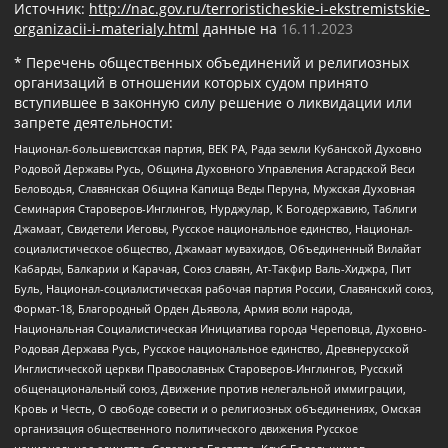
Источник:
http://nac.gov.ru/terroristicheskie-i-ekstremistskie-
organizacii-i-materialy.html
данные на
16.11.2023
* Перечень общественных объединений и религиозных
организаций в отношении которых судом принято
вступившее в законную силу решение о ликвидации или
запрете деятельности:
Национал-большевистская партия, ВЕК РА, Рада земли Кубанской Духовно
Родовой Державы Русь, Община Духовного Управления Асгардской Веси
Беловодья, Славянская Община Капища Веды Перуна, Мужская Духовная
Семинария Староверов-Инглингов, Нурджулар, К Богодержавию, Таблиги
Джамаат, Свидетели Иеговы, Русское национальное единство, Национал-
социалистическое общество, Джамаат мувахидов, Объединенный Вилайат
Кабарды, Балкарии и Карачая, Союз славян, Ат-Такфир Валь-Хиджра, Пит
Буль, Национал-социалистическая рабочая партия России, Славянский союз,
Формат-18, Благородный Орден Дьявола, Армия воли народа,
Национальная Социалистическая Инициатива города Череповца, Духовно-
Родовая Держава Русь, Русское национальное единство, Древнерусской
Инглистической церкви Православных Староверов-Инглингов, Русский
общенациональный союз, Движение против нелегальной иммиграции,
Кровь и Честь, О свободе совести и о религиозных объединениях, Омская
организация общественного политического движения Русское