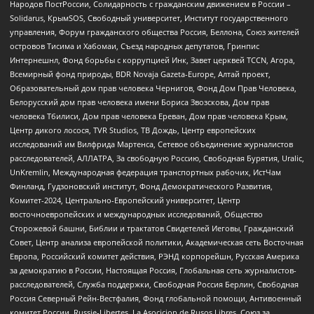
Народов ПостРоссии, Солидарность с гражданским движением в России –
Solidarus, КрымSOS, Свободный университет, Институт государственного
управления, Форум гражданского общества Россия, Беллона, Союз жителей
островов Тисима и Хабомаи, Съезд народных депутатов, Гринпис
Интернешнл, Фонд борьбы с коррупцией Инк, Завет церквей TCCN, Агора,
Всемирный фонд природы, BDR Novaja Gazeta-Europe, Алтай проект,
Образовательный дом прав человека Чернигов, Фонд Дом Прав Человека,
Белорусский дом прав человека имени Бориса Звозскова, Дом прав
человека Тбилиси, Дом прав человека Ереван, Дом прав человека Крым,
Центр дикого лосося, TVR Studios, ТВ Дождь, Центр европейских
исследований им Вилфрида Мартенса, Сетевое объединение журналистов
расследователей, АЛЛАТРА, За свободную Россию, Свободная Бурятия, Uralic,
UnKremlin, Международная федерация транспортных рабочих, ИстЧам
Финланд, Гудзоновский институт, Фонд Демократического Развития,
Комитет-2024, Центрально-Европейский университет, Центр
восточноевропейских и международных исследований, Общество
Сторожевой башни, Библии и трактатов Свидетелей Иеговы, Гражданский
Совет, Центр анализа европейской политики, Академическая сеть Восточная
Европа, Российский комитет действия, РЭНД корпорейшн, Русская Америка
за демократию в России, Настоящая Россия, Глобальная сеть журналистов-
расследователей, Служба поддержки, Свободная Россия Берлин, Свободная
Россия Северный Рейн-Вестфалия, Фонд глобальной помощи, Антивоенный
комитет России, Russie-Libertes, La Asocicion de Rusos Libres, Союз за