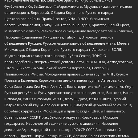
национальное единство, Северное Братство, Клуб Болельщиков
Футбольного Клуба Динамо, Файзрахманисты, Мусульманская религиозная
организация п. Боровский, Община Коренного Русского народа
Щелковского района, Правый сектор, УНА - УНСО, Украинская
повстанческая армия, Тризуб им. Степана Бандеры, Братство, Белый Крест,
Misanthropic division, Религиозное объединение последователей инглиизма,
Народная Социальная Инициатива, TulaSkins, Этнополитическое
объединение Русские, Русское национальное объединение Атака, Мечеть
Мирмамеда, Община Коренного Русского народа г. Астрахани, ВОЛЯ,
Меджлис крымскотатарского народа, Рубеж Севера, ТОЙС, О
противодействии экстремистской деятельности, РЕВТАТПОД, Артподготовка,
Штольц, В честь иконы Божией Матери Державная, Сектор 16,
Независимость, Фирма, Молодежная правозащитная группа МПГ, Курсом
Правды и Единения, Каракольская инициативная группа, Автоград Крю,
Союз Славянских Сил Руси, Алля-Аят, Благотворительный пансионат Ак Умут,
Русская республика Русь, Арестантское уголовное единство, Башкорт, Нация
и свобода, Нация и свобода, W.H.С., Фалунь Дафа, Иртыш Ultras, Русский
Патриотический клуб-Новокузнецк/РПК, Сибирский державный союз, Фонд
борьбы с коррупцией, Фонд защиты прав граждан, Штабы Навального,
Совет граждан СССР Прикубанского округа г. Краснодара, Мужское
государство, Народное объединение русского движения, Народное
движение Адат, Народный совет граждан РСФСР СССР Архангельской
области, Проект Штурм, Граждане СССР, Держава Союз Советских Светлых