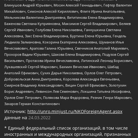
Блинушов Андрей Юрьевич, Мосин Алексей Геннадьевич, Гефтер Валентин
Михайлович, Симонов Алексей Кириллович, Флиге Ирина Анатольевна,
Мельникова Валентина Дмитриевна, Вититинова Елена Владимировна,
Баженова Светлана Куприяновна, Максимов Сергей Владимирович, Беляев
Сергей Иванович, Голубева Елена Николаевна, Ганнушкина Светлана
Алексеевна, Закс Елена Владимировна, Буртина Елена Юрьевна, Гендель
Людмила Залмановна, Кокорина Екатерина Алексеевна, Шуманов Илья
Вячеславович, Арапова Галина Юрьевна, Свечников Анатолий Мариевич,
Прохоров Вадим Юрьевич, Шахова Елена Владимировна, Подузов Сергей
Васильевич, Протасова Ирина Вячеславовна, Литинский Леонид Борисович,
Лукашевский Сергей Маркович, Бахмин Вячеслав Иванович, Шабад
Анатолий Ефимович, Сухих Дарья Николаевна, Орлов Олег Петрович,
Добровольская Анна Дмитриевна, Королева Александра Евгеньевна,
Смирнов Владимир Александрович, Вицин Сергей Ефимович, Золотухин
Борис Андреевич, Левинсон Лев Семенович, Локшина Татьяна Иосифовна,
Орлов Олег Петрович, Полякова Мара Федоровна, Резник Генри Маркович,
Захаров Герман Константинович
Источник:
http://unro.minjust.ru/NKOForeignAgent.aspx
данные на
24.03.2022
* Единый федеральный список организаций, в том числе
иностранных и международных организаций, признанных