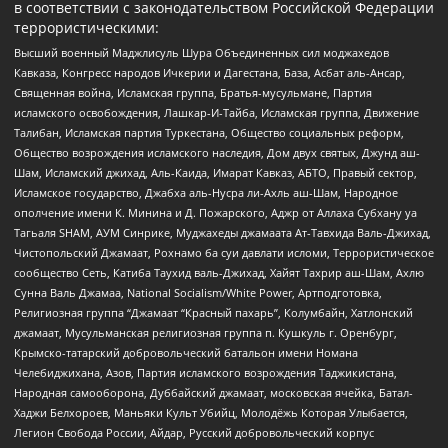
в соответствии с законодательством Российской Федерации
террористическими:
Высший военный Маджлисуль Шура Объединенных сил моджахедов
Кавказа, Конгресс народов Ичкерии и Дагестана, База, Асбат аль-Ансар,
Священная война, Исламская группа, Братья-мусульмане, Партия
исламского освобождения, Лашкар-И-Тайба, Исламская группа, Движение
Талибан, Исламская партия Туркестана, Общество социальных реформ,
Общество возрождения исламского наследия, Дом двух святых, Джунд аш-
Шам, Исламский джихад, Аль-Каида, Имарат Кавказ, АБТО, Правый сектор,
Исламское государство, Джабха аль-Нусра ли-Ахль аш-Шам, Народное
ополчение имени К. Минина и Д. Пожарского, Аджр от Аллаха Субхану уа
Тагьаля SHAM, АУМ Синрике, Муджахеды джамаата Ат-Тавхида Валь-Джихад,
Чистопольский Джамаат, Рохнамо ба суи давлати исломи, Террористическое
сообщество Сеть, Катиба Таухид валь-Джихад, Хайят Тахрир аш-Шам, Ахлю
Сунна Валь Джамаа, National Socialism/White Power, Артподготовка,
Религиозная группа “Джамаат “Красный пахарь”, Колумбайн, Хатлонский
джамаат, Мусульманская религиозная группа п. Кушкуль г. Оренбург,
Крымско-татарский добровольческий батальон имени Номана
Челебиджихана, Азов, Партия исламского возрождения Таджикистана,
Народная самооборона, Дуббайский джамаат, московская ячейка, Батал-
Хаджи Белхороев, Маньяки Культ Убийц, Молодёжь Которая Улыбается,
Легион Свобода России, Айдар, Русский добровольческий корпус