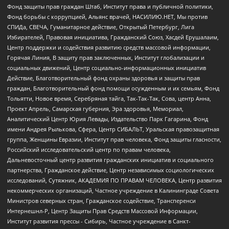
Фонд защиты прав граждан Штаб, Институт права и публичной политики,
Фонд борьбы с коррупцией, Альянс врачей, НАСИЛИЮ.НЕТ, Мы против
СПИДа, СВЕЧА, Гуманитарное действие, Открытый Петербург, Лига
Избирателей, Правовая инициатива, Гражданский Союз, Хасдей Ерушалаим,
Центр поддержки и содействия развитию средств массовой информации,
Горячая Линия, В защиту прав заключенных, Институт глобализации и
социальных движений, Центр социально-информационных инициатив
Действие, Благотворительный фонд охраны здоровья и защиты прав
граждан, Благотворительный фонд помощи осужденным и их семьям, Фонд
Тольятти, Новое время, Серебряная тайга, Так-Так-Так, Сова, центр Анна,
Проект Апрель, Самарская губерния, Эра здоровья, Мемориал,
Аналитический Центр Юрия Левады, Издательство Парк Гагарина, Фонд
имени Андрея Рылькова, Сфера, Центр СИБАЛЬТ, Уральская правозащитная
группа, Женщины Евразии, Институт прав человека, Фонд защиты гласности,
Российский исследовательский центр по правам человека,
Дальневосточный центр развития гражданских инициатив и социального
партнерства, Гражданское действие, Центр независимых социологических
исследований, Сутяжник, АКАДЕМИЯ ПО ПРАВАМ ЧЕЛОВЕКА, Центр развития
некоммерческих организаций, Частное учреждение в Калининграде Совета
Министров северных стран, Гражданское содействие, Трансперенси
Интернешнл-Р, Центр Защиты Прав Средств Массовой Информации,
Институт развития прессы - Сибирь, Частное учреждение в Санкт-