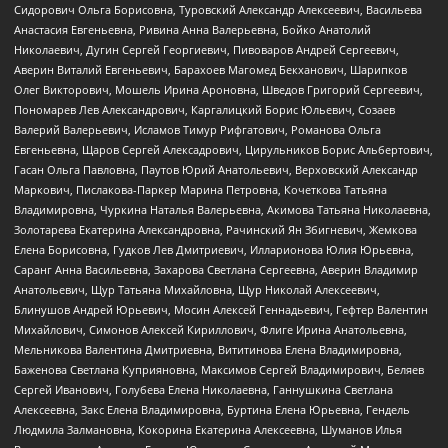
Сидорович Ольга Борисовна, Туровский Александр Алексеевич, Васильева
Анастасия Евгеньевна, Ривина Анна Валерьевна, Бойко Анатолий
Николаевич, Дугин Сергей Георгиевич, Пивоваров Андрей Сергеевич,
Аверин Виталий Евгеньевич, Барахоев Магомед Бекханович, Шарипков
Олег Викторович, Мошель Ирина Ароновна, Шведов Григорий Сергеевич,
Пономарев Лев Александрович, Каргалицкий Борис Юльевич, Созаев
Валерий Валерьевич, Исламов Тимур Рифгатович, Романова Ольга
Евгеньевна, Щаров Сергей Алексадрович, Цирульников Борис Альбертович,
Гасан Ольга Павловна, Паутов Юрий Анатольевич, Верховский Александр
Маркович, Пислакова-Паркер Марина Петровна, Кочеткова Татьяна
Владимировна, Чуркина Наталья Валерьевна, Акимова Татьяна Николаевна,
Золотарева Екатерина Александровна, Рачинский Ян Збигневич, Жемкова
Елена Борисовна, Гудков Лев Дмитриевич, Илларионова Юлия Юрьевна,
Саранг Анна Васильевна, Захарова Светлана Сергеевна, Аверин Владимир
Анатольевич, Щур Татьяна Михайловна, Щур Николай Алексеевич,
Блинушов Андрей Юрьевич, Мосин Алексей Геннадьевич, Гефтер Валентин
Михайлович, Симонов Алексей Кириллович, Флиге Ирина Анатольевна,
Мельникова Валентина Дмитриевна, Вититинова Елена Владимировна,
Баженова Светлана Куприяновна, Максимов Сергей Владимирович, Беляев
Сергей Иванович, Голубева Елена Николаевна, Ганнушкина Светлана
Алексеевна, Закс Елена Владимировна, Буртина Елена Юрьевна, Гендель
Людмила Залмановна, Кокорина Екатерина Алексеевна, Шуманов Илья