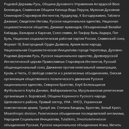
Родовой Державы Русь, Община Духовного Управления Асгардской Веси
Беловодья, Славянская Община Капища Веды Перуна, Мужская Духовная
Семинария Староверов-Инглингов, Нурджулар, К Богодержавию, Таблиги
Джамаат, Свидетели Иеговы, Русское национальное единство, Национал-
социалистическое общество, Джамаат мувахидов, Объединенный Вилайат
Кабарды, Балкарии и Карачая, Союз славян, Ат-Такфир Валь-Хиджра, Пит
Буль, Национал-социалистическая рабочая партия России, Славянский союз,
Формат-18, Благородный Орден Дьявола, Армия воли народа,
Национальная Социалистическая Инициатива города Череповца, Духовно-
Родовая Держава Русь, Русское национальное единство, Древнерусской
Инглистической церкви Православных Староверов-Инглингов, Русский
общенациональный союз, Движение против нелегальной иммиграции,
Кровь и Честь, О свободе совести и о религиозных объединениях, Омская
организация общественного политического движения Русское
национальное единство, Северное Братство, Клуб Болельщиков
Футбольного Клуба Динамо, Файзрахманисты, Мусульманская религиозная
организация п. Боровский, Община Коренного Русского народа
Щелковского района, Правый сектор, УНА - УНСО, Украинская
повстанческая армия, Тризуб им. Степана Бандеры, Братство, Белый Крест,
Misanthropic division, Религиозное объединение последователей инглиизма,
Народная Социальная Инициатива, TulaSkins, Этнополитическое
объединение Русские, Русское национальное объединение Атака, Мечеть