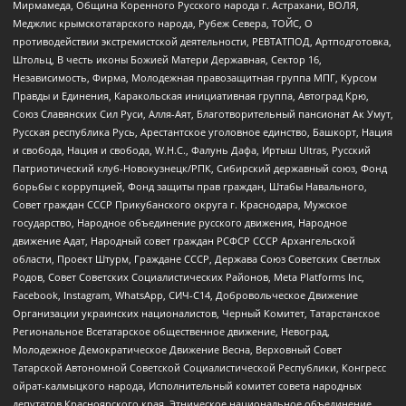
Мирмамеда, Община Коренного Русского народа г. Астрахани, ВОЛЯ,
Меджлис крымскотатарского народа, Рубеж Севера, ТОЙС, О
противодействии экстремистской деятельности, РЕВТАТПОД, Артподготовка,
Штольц, В честь иконы Божией Матери Державная, Сектор 16,
Независимость, Фирма, Молодежная правозащитная группа МПГ, Курсом
Правды и Единения, Каракольская инициативная группа, Автоград Крю,
Союз Славянских Сил Руси, Алля-Аят, Благотворительный пансионат Ак Умут,
Русская республика Русь, Арестантское уголовное единство, Башкорт, Нация
и свобода, Нация и свобода, W.H.С., Фалунь Дафа, Иртыш Ultras, Русский
Патриотический клуб-Новокузнецк/РПК, Сибирский державный союз, Фонд
борьбы с коррупцией, Фонд защиты прав граждан, Штабы Навального,
Совет граждан СССР Прикубанского округа г. Краснодара, Мужское
государство, Народное объединение русского движения, Народное
движение Адат, Народный совет граждан РСФСР СССР Архангельской
области, Проект Штурм, Граждане СССР, Держава Союз Советских Светлых
Родов, Совет Советских Социалистических Районов, Meta Platforms Inc,
Facebook, Instagram, WhatsApp, СИЧ-С14, Добровольческое Движение
Организации украинских националистов, Черный Комитет, Татарстанское
Региональное Всетатарское общественное движение, Невоград,
Молодежное Демократическое Движение Весна, Верховный Совет
Татарской Автономной Советской Социалистической Республики, Конгресс
ойрат-калмыцкого народа, Исполнительный комитет совета народных
депутатов Красноярского края, Этническое национальное объединение,