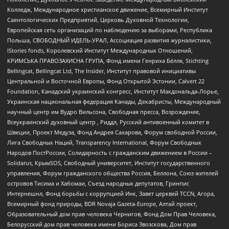
Колледж, Международное христианское движение, Всемирный Институт
Саентологических Предприятий, Церковь Духовной Технологии,
Европейская сеть организаций по наблюдению за выборами, Республика
Польша, СВОБОДНЫЙ ИДЕЛЬ-УРАЛ, Ассоциация развития журналистики,
IStories fonds, Королевский Институт Международных Отношений,
КРИМСЬКА ПРАВОЗАХИСНА ГРУПА, Фонд имени Генриха Бёлля, Stichting
Bellingcat, Bellingcat Ltd, The Insider, Институт правовой инициативы
Центральной и Восточной Европы, Фонд Открытой Эстонии, Calvert 22
Foundation, Канадский украинский конгресс, Институт Макдональда-Лорье,
Украинская национальная федерация Канады, Декабристы, Международный
научный центр им Вудро Вильсона, Свободная пресса, Возрождение,
Всеукраинский духовный центр , Риддл, Русский антивоенный комитет в
Швеции, Проект Медуза, Фонд Андрея Сахарова, Форум свободной России,
Лига Свободных Наций, Transparеncy International, Форум Свободных
Народов ПостРоссии, Солидарность с гражданским движением в России –
Solidarus, КрымSOS, Свободный университет, Институт государственного
управления, Форум гражданского общества Россия, Беллона, Союз жителей
островов Тисима и Хабомаи, Съезд народных депутатов, Гринпис
Интернешнл, Фонд борьбы с коррупцией Инк, Завет церквей TCCN, Агора,
Всемирный фонд природы, BDR Novaja Gazeta-Europe, Алтай проект,
Образовательный дом прав человека Чернигов, Фонд Дом Прав Человека,
Белорусский дом прав человека имени Бориса Звозскова, Дом прав