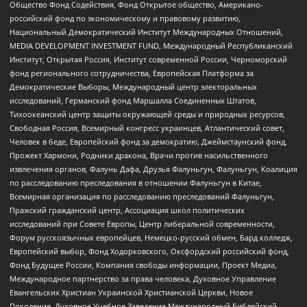
Общество Фонд Содействия, Фонд Открытое общество, Американо-
российский фонд по экономическому и правовому развитию,
Национальный Демократический Институт Международных Отношений,
MEDIA DEVELOPMENT INVESTMENT FUND, Международный Республиканский
Институт, Открытая Россия, Институт современной России, Черноморский
фонд регионального сотрудничества, Европейская Платформа за
Демократические Выборы, Международный центр электоральных
исследований, Германский фонд Маршалла Соединенных Штатов,
Тихоокеанский центр защиты окружающей среды и природных ресурсов,
Свободная Россия, Всемирный конгресс украинцев, Атлантический совет,
Человек в беде, Европейский фонд за демократию, Джеймстаунский фонд,
Прожект Хармони, Родники дракона, Врачи против насильственного
извлечения органов, Фалунь Дафа, Друзья Фалуньгун, Фалуньгун, Коалиция
по расследованию преследования в отношении Фалуньгун в Китае,
Всемирная организация по расследованию преследований Фалуньгун,
Пражский гражданский центр, Ассоциация школ политических
исследований при Совете Европы, Центр либеральной современности,
Форум русскоязычных европейцев, Немецко-русский обмен, Бард колледж,
Европейский выбор, Фонд Ходорковского, Оксфордский российский фонд,
Фонд Будущее России, Компания свободы информации, Проект Медиа,
Международное партнерство за права человека, Духовное Управление
Евангельских Христиан Украинской Христианской Церкви, Новое
Поколение, Духовное Учебное Заведение Международный Библейский