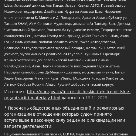
Шам, Исламский джихад, Аль-Каида, Имарат Кавказ, АБТО, Правый сектор,
Исламское государство, Джабха аль-Нусра ли-Ахль аш-Шам, Народное
ополчение имени К. Минина и Д. Пожарского, Аджр от Аллаха Субхану уа
Тагьаля SHAM, АУМ Синрике, Муджахеды джамаата Ат-Тавхида Валь-Джихад,
Чистопольский Джамаат, Рохнамо ба суи давлати исломи, Террористическое
сообщество Сеть, Катиба Таухид валь-Джихад, Хайят Тахрир аш-Шам, Ахлю
Сунна Валь Джамаа, National Socialism/White Power, Артподготовка,
Религиозная группа “Джамаат “Красный пахарь”, Колумбайн, Хатлонский
джамаат, Мусульманская религиозная группа п. Кушкуль г. Оренбург,
Крымско-татарский добровольческий батальон имени Номана
Челебиджихана, Азов, Партия исламского возрождения Таджикистана,
Народная самооборона, Дуббайский джамаат, московская ячейка, Батал-
Хаджи Белхороев, Маньяки Культ Убийц, Молодёжь Которая Улыбается,
Легион Свобода России, Айдар, Русский добровольческий корпус
Источник:
http://nac.gov.ru/terroristicheskie-i-ekstremistskie-
organizacii-i-materialy.html
данные на
16.11.2023
* Перечень общественных объединений и религиозных
организаций в отношении которых судом принято
вступившее в законную силу решение о ликвидации или
запрете деятельности:
Национал-большевистская партия, ВЕК РА, Рада земли Кубанской Духовно