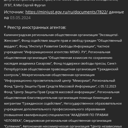
ЛГБТ, Я.МЫ Сергей Фургал
Источник:
https://minjust.gov.ru/ru/documents/7822/
данные
на
03.05.2024
* Реестр иностранных агентов:
Калининградская региональная общественная организация "Экозащита!-Женсовет", Фонд содействия защите прав и свобод граждан "Общественный вердикт", Фонд "Институт Развития Свободы Информации", Частное учреждение "Информационное агентство МЕМО. РУ", Региональная общественная организация "Общественная комиссия по сохранению наследия академика Сахарова", Фонд поддержки свободы прессы, Санкт-Петербургская общественная правозащитная организация "Гражданский контроль", Межрегиональная общественная организация "Информационно-просветительский центр "Мемориал", Региональный Фонд "Центр Защиты Прав Средств Массовой Информации", с 05.12.2023 Фонд "Центр Защиты Прав Средств массовой информации", Региональная общественная благотворительная организация помощи беженцам и мигрантам "Гражданское содействие", Негосударственное образовательное учреждение дополнительного профессионального образования (повышение квалификации) специалистов "АКАДЕМИЯ ПО ПРАВАМ ЧЕЛОВЕКА", Свердловская региональная общественная организация "Сутяжник", Автономная некоммерческая организация "Центр независимых социологических исследований", Союз общественных объединений "Российский исследовательский центр по правам человека", Региональное общественное учреждение научно-информационный центр "МЕМОРИАЛ", Некоммерческая организация "Фонд защиты гласности", Автономная некоммерческая организация "Институт прав человека", Городская общественная организация "Екатеринбургское общество "МЕМОРИАЛ", Городская общественная организация "Рязанское историко-просветительское и правозащитное общество "Мемориал" (Рязанский Мемориал), Челябинский региональный орган общественной самодеятельности – женское общественное объединение "Женщины Евразии", Челябинский региональный орган общественной самодеятельности "Уральская правозащитная группа", Фонд содействия защите здоровья и социальной справедливости имени Андрея Рылькова, Автономная Некоммерческая Организация "Аналитический Центр Юрия Левады", Автономная некоммерческая организация социальной поддержки населения "Проект Апрель", Региональная общественная организация помощи женщинам и детям, находящимся в кризисной ситуации "Информационно-методический центр "Анна", Фонд содействия развитию массовых коммуникаций и правовому просвещению "Так-так-Так", Фонд содействия устойчивому развитию "Серебряная тайга", Свердловский региональный общественный фонд социальных проектов "Новое время", "Idel.Реалии", Кавказ.Реалии, Крым.Реалии, Телеканал Настоящее Время, Татаро-башкирская служба Радио Свобода (Azatliq Radiosi), Радио Свободная Европа/Радио Свобода (PCE/PC), "Сибирь.Реалии", "Фактограф", Благотворительный фонд помощи осужденным и их семьям, Автономная некоммерческая организация "Институт глобализации и социальных движений", Фонд "В защиту прав заключенных", Частное учреждение "Центр поддержки и содействия развитию средств массовой информации", Пензенский региональный общественный благотворительный фонд "Гражданский союз", "Север.Реалии", Некоммерческая организация Фонд "Правовая инициатива", Общество с ограниченной ответственностью "Радио Свободная Европа/Радио Свобода", Чешское информационное агентство "MEDIUM-ORIENT", Красноярская региональная общественная организация "Мы против СПИДа", Камалягин Денис Николаевич, Маркелов Сергей Евгеньевич, Пономарев Лев Александрович, Савицкая Людмила Алексеевна, Автономная некоммерческая организация "Центр по работе с проблемой насилия "НАСИЛИЮ.НЕТ", Межрегиональный профессиональный союз работников здравоохранения "Альянс врачей", Юридическое лицо, зарегистрированное в Латвийской Республике, SIA "Medusa Project" (регистрационный номер 40103797863, дата регистрации 10.06.2014), Некоммерческая организация "Фонд по борьбе с коррупцией", Автономная некоммерческая организация "Институт права и публичной политики", Баданин Роман Сергеевич, Гликин Максим Александрович, Железнова Мария Михайловна, Лукьянова Юлия Сергеевна, Маетная Елизавета Витальевна, Маняхин Петр Борисович, Чуракова Ольга Владимировна, Ярош Юлия Петровна, Юридическое лицо "The Insider SIA", зарегистрированное в Риге, Латвийская Республика (дата регистрации 26.06.2015), являющееся администратором доменного имени интернет-издания "The Insider SIA", https://theins.ru, Постернак Алексей Евгеньевич, Рубин Михаил Аркадьевич, Анин Роман Александрович, Юридическое лицо Istories fonds, зарегистрированное в Латвийской Республике (регистрационный номер 50008295751, дата регистрации 24.02.2020), Великовский Дмитрий Александрович, Долинина Ирина Николаевна, Мароховская Алеся Алексеевна, Шлейнов Роман Юрьевич, Шмагун Олеся Валентиновна, Общество с ограниченной ответственностью "Альтаир 2021", Общество с ограниченной ответственностью "Вега 2021", Общество с ограниченной ответственностью "Главный редактор 2021", Общество с ограниченной ответственностью "Ромашки монолит", Важенков Артем Валерьевич, Ивановская областная общественная организация "Центр гендерных исследований", Гурман Юрий Альбертович, Медиапроект "ОВД-Инфо", Егоров Владимир Владимирович, Жилинский Владимир Александрович, Общество с ограниченной ответственностью "ЗП", Иванова София Юрьевна, Карезина Инна Павловна, Кильтау Екатерина Викторовна, Петров Алексей Викторович, Пискунов Сергей Евгеньевич, Смирнов Сергей Сергеевич, Тихонов Михаил Сергеевич, Общество с ограниченной ответственностью "ЖУРНАЛИСТ-ИНОСТРАННЫЙ АГЕНТ", Арапова Галина Юрьевна, Вольтская Татьяна Анатольевна, Американская компания "Mason G.E.S. Anonymous Foundation" (США), являющаяся владельцем интернет-издания https://mnews.world/, Компания "Stichting Bellingcat", зарегистрированная в Нидерландах (дата регистрации 11.07.2018), Захаров Андрей Вячеславович, Клепиковская Екатерина Дмитриевна, Общество с ограниченной ответственностью "МЕМО", Перл Роман Александрович, Симонов Евгений Алексеевич, Соловьева Елена Анатольевна, Сотников Даниил Владимирович, Сурначева Елизавета Дмитриевна, Автономная некоммерческая организация по защите прав человека и информированию населения "Якутия – Наше Мнение", Общество с ограниченной ответственностью "Москоу диджитал медиа", с 26.01.2023 Общество с ограниченной ответственностью "Чайка Белые сады", Ветошкина Валерия Валерьевна, Заговора Максим Александрович, Межрегиональное общественное движение "Российская ЛГБТ - сеть", Оленичев Максим Владимирович, Павлов Иван Юрьевич, Скворцова Елена Сергеевна, Общество с ограниченной ответственностью "Как бы инагент", Кочетков Игорь Викторович, Общество с ограниченной ответственностью "Честные выборы", Еланчик Олег Александрович, Общество с ограниченной ответственностью "Нобелевский призыв", Гималова Регина Эмилевна, Григорьев Андрей Валерьевич, Григорьева Алина Александровна, Ассоциация по содействию защите прав призывников, альтернативнослужащих и военнослужащих "Правозащитная группа "Гражданин.Армия.Право", Хисамова Регина Фаритовна, Автономная некоммерческая организация по реализации социально-правовых программ "Лилит", Дальневосточное общественное движение "Маяк", Санкт-Петербургская ЛГБТ-инициативная группа "Выход", Инициативная группа ЛГБТ+ "Реверс", Алексеев Андрей Викторович, Бекбулатова Таисия Львовна, Беляев Иван Михайлович, Владыкина Елена Сергеевна, Гельман Марат Александрович, Никульшина Вероника Юрьевна, Толоконникова Надежда Андреевна, Шендерович Виктор Анатольевич, Общество с ограниченной ответственностью "Данное сообщение", Общество с ограниченной ответственностью Издательский дом "Новая глава", Айнбиндер Александра Александровна, Московский комьюнити-центр для ЛГБТ+инициатив, Благотворительный фонд развития филантропии, Deutsche Welle (Германия, Kurt-Schumacher-Strasse 3, 53113 Bonn), Борзунова Мария Михайловна, Воробьев Виктор Викторович, Голубева Анна Львовна, Константинова Алла Михайловна, Малкова Ирина Владимировна, Мурадов Мурад Абдулгалимович, Осетинская Елизавета Николаевна, Понасенков Евгений Николаевич, Ганапольский Матвей Юрьевич, Киселев Евгений Алексеевич, Борухович Ирина Григорьевна, Дремин Иван Тимофеевич, Дубровский Дмитрий Викторович, Красноярская региональная общественная организация поддержки и развития альтернативных образовательных технологий и межкультурных коммуникаций "ИНТЕРРА", Маяковская Екатерина Алексеевна, Фейгин Марк Захарович, Филимонов Андрей Викторович, Дзугкоева Регина Николаевна, Доброхотов Роман Александрович, Дудь Юрий Александрович, Елкин Сергей Владимирович, Кругликов Кирилл Игоревич, Сабунаева Мария Леонидовна, Семенов Алексей Владимирович, Шаинян Карен Багратович, Шульман Екатерина Михайловна, Асафьев Артур Валерьевич, Вахштайн Виктор Семенович, Венедиктов Алексей Алексеевич, Лушникова Екатерина Евгеньевна, Волков Леонид Михайлович, Невзоров Александр Глебович, Пархоменко Сергей Борисович, Сироткин Ярослав Николаевич, Кара-Мурза Владимир Владимирович, Баранова Наталья Владимировна, Гозман Леонид Яковлевич, Кагарлицкий Борис Юльевич, Климарев Михаил Валерьевич, Милов Владимир Станиславович, Автономная некоммерческая организация Краснодарский центр современного искусства "Типография", Моргенштерн Алишер Тагирович, Соболь Любовь Эдуардовна, Общество с ограниченной ответственностью "ЛИЗА НОРМ", Каспаров Гарри Кимович, Ходорковский Михаил Борисович, Общество с ограниченной ответственностью "Апрельские тезисы", Данилович Ирина Брониславовна, Кашин Олег Владимирович, Петров Николай Владимирович, Пивоваров Алексей Владимирович, Соколов Михаил Владимирович, Цветкова Юлия Владимировна, Чичваркин Евгений Александрович, Комитет против пыток/Команда против пыток, Общество с ограниченной ответственностью "Первый научный", Общество с ограниченной ответственностью "Вертолет и ко", Белоцерковская Вероника Борисовна, Кац Максим Евгеньевич, Лазарева Татьяна Юрьевна, Шаведдинов Руслан Табризович, Яшин Илья Валерьевич, Общество с ограниченной ответственностью "Иноагент ААВ", Алешковский Дмитрий Петрович, Альбац Евгения Марковна, Быков Дмитрий Львович, Галямина Юлия Евгеньевна, Лойко Сергей Леонидович, Мартынов Кирилл Константинович, Медведев Сергей Александрович, Крашенинников Федор Геннадиевич, Гордеева Катерина Вл