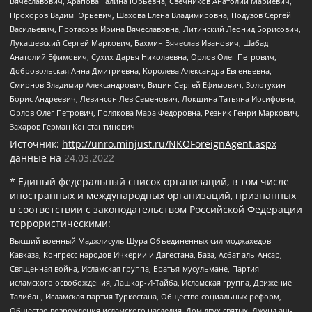
Вячеславович, Арапова Галина Юрьевна, Свечников Анатолий Мариевич,
Прохоров Вадим Юрьевич, Шахова Елена Владимировна, Подузов Сергей
Васильевич, Протасова Ирина Вячеславовна, Литинский Леонид Борисович,
Лукашевский Сергей Маркович, Бахмин Вячеслав Иванович, Шабад
Анатолий Ефимович, Сухих Дарья Николаевна, Орлов Олег Петрович,
Добровольская Анна Дмитриевна, Королева Александра Евгеньевна,
Смирнов Владимир Александрович, Вицин Сергей Ефимович, Золотухин
Борис Андреевич, Левинсон Лев Семенович, Локшина Татьяна Иосифовна,
Орлов Олег Петрович, Полякова Мара Федоровна, Резник Генри Маркович,
Захаров Герман Константинович
Источник:
http://unro.minjust.ru/NKOForeignAgent.aspx
данные на
24.03.2022
* Единый федеральный список организаций, в том числе
иностранных и международных организаций, признанных
в соответствии с законодательством Российской Федерации
террористическими:
Высший военный Маджлисуль Шура Объединенных сил моджахедов
Кавказа, Конгресс народов Ичкерии и Дагестана, База, Асбат аль-Ансар,
Священная война, Исламская группа, Братья-мусульмане, Партия
исламского освобождения, Лашкар-И-Тайба, Исламская группа, Движение
Талибан, Исламская партия Туркестана, Общество социальных реформ,
Общество возрождения исламского наследия, Дом двух святых, Джунд аш-