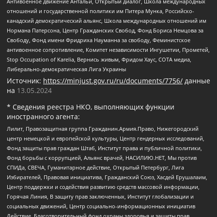
Антивоенное движение Антальи, Открытый диалог, Школа международных
отношений и государственной политики им Питера Мунка, Российско-
канадский демократический альянс, Школа международных отношений им
Нормана Патерсона, Центр Гражданских Свобод, Фонд Бориса Немцова за
Свободу, Фонд имени Фридриха Науманна за свободу, Феминистское
антивоенное сопротивление, Комитет независимости Ингушетии, Прометей,
Stop Occupation of Karelia, Вернись живым, Фридом Хаус, СОТА медиа,
Либерально-демократическая Лига Украины
Источник:
https://minjust.gov.ru/ru/documents/7756/
данные
на
13.05.2024
* Сведения реестра НКО, выполняющих функции
иностранного агента:
Лилит, Правозащитная группа Гражданин.Армия.Право, Нижегородский
центр немецкой и европейской культуры, Центр гендерных исследований,
Фонд защиты прав граждан Штаб, Институт права и публичной политики,
Фонд борьбы с коррупцией, Альянс врачей, НАСИЛИЮ.НЕТ, Мы против
СПИДа, СВЕЧА, Гуманитарное действие, Открытый Петербург, Лига
Избирателей, Правовая инициатива, Гражданский Союз, Хасдей Ерушалаим,
Центр поддержки и содействия развитию средств массовой информации,
Горячая Линия, В защиту прав заключенных, Институт глобализации и
социальных движений, Центр социально-информационных инициатив
Действие, Благотворительный фонд охраны здоровья и защиты прав