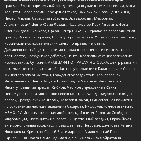
граждан, Благотворительный фонд помощи осужденным и их семьям, Фонд
Тольятти, Новое время, Серебряная тайга, Так-Так-Так, Сова, центр Анна,
Проект Апрель, Самарская губерния, Эра здоровья, Мемориал,
Аналитический Центр Юрия Левады, Издательство Парк Гагарина, Фонд
имени Андрея Рылькова, Сфера, Центр СИБАЛЬТ, Уральская правозащитная
группа, Женщины Евразии, Институт прав человека, Фонд защиты гласности,
Российский исследовательский центр по правам человека,
Дальневосточный центр развития гражданских инициатив и социального
партнерства, Гражданское действие, Центр независимых социологических
исследований, Сутяжник, АКАДЕМИЯ ПО ПРАВАМ ЧЕЛОВЕКА, Центр развития
некоммерческих организаций, Частное учреждение в Калининграде Совета
Министров северных стран, Гражданское содействие, Трансперенси
Интернешнл-Р, Центр Защиты Прав Средств Массовой Информации,
Институт развития прессы - Сибирь, Частное учреждение в Санкт-
Петербурге Совета Министров Северных Стран, Фонд поддержки свободы
прессы, Гражданский контроль, Человек и Закон, Общественная комиссия
по сохранению наследия академика Сахарова, Информационное агентство
МЕМО. РУ, Институт региональной прессы, Институт Развития Свободы
Информации, Экозащита!-Женсовет, Общественный вердикт, Евразийская
антимонопольная ассоциация, Бедушев Петр Петрович, Дзугкоева Регина
Николаевна, Кривенко Сергей Владимирович, Милославский Павел
Юрьевич, Шнырова Ольга Вадимовна, Чанышева Лилия Айратовна,