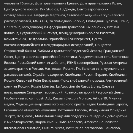
человека Тбилиси, Дом прав человека Ереван, Дом прав человека Крым,
Центр дикого лосося, TVR Studios, ТВ Дождь, Центр европейских
исследований им Вилфрида Мартенса, Сетевое объединение журналистов
расследователей, АЛЛАТРА, За свободную Россию, Свободная Бурятия, Uralic,
UnKremlin, Международная федерация транспортных рабочих, ИстЧам
Финланд, Гудзоновский институт, Фонд Демократического Развития,
Комитет-2024, Центрально-Европейский университет, Центр
восточноевропейских и международных исследований, Общество
Сторожевой башни, Библии и трактатов Свидетелей Иеговы, Гражданский
Совет, Центр анализа европейской политики, Академическая сеть Восточная
Европа, Российский комитет действия, РЭНД корпорейшн, Русская Америка
за демократию в России, Настоящая Россия, Глобальная сеть журналистов-
расследователей, Служба поддержки, Свободная Россия Берлин, Свободная
Россия Северный Рейн-Вестфалия, Фонд глобальной помощи, Антивоенный
комитет России, Russie-Libertes, La Asocicion de Rusos Libres, Союз за
возвращение Северных территорий, Крымскотатарский Ресурсный Центр,
Глобальный союз IndustriALL, Russian Election Monitor, Article 19, Мнение
медиа, Федерация анархического черного креста, Радио Свободная Европа,
Германское общество изучения Восточной Европы, Фонд имени Фридриха
Эберта, XZ gGmbH, Мобильная академия поддержки гендерной демократии
и миротворчества, Форум имени Льва Копелева, American Councils for
International Education, Cultural Vistas, Institute of International Education,