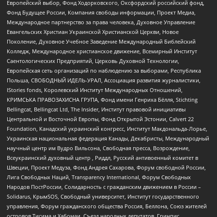
Европейский выбор, Фонд Ходорковского, Оксфордский российский фонд,
Фонд Будущее России, Компания свободы информации, Проект Медиа,
Международное партнерство за права человека, Духовное Управление
Евангельских Христиан Украинской Христианской Церкви, Новое
Поколение, Духовное Учебное Заведение Международный Библейский
Колледж, Международное христианское движение, Всемирный Институт
Саентологических Предприятий, Церковь Духовной Технологии,
Европейская сеть организаций по наблюдению за выборами, Республика
Польша, СВОБОДНЫЙ ИДЕЛЬ-УРАЛ, Ассоциация развития журналистики,
IStories fonds, Королевский Институт Международных Отношений,
КРИМСЬКА ПРАВОЗАХИСНА ГРУПА, Фонд имени Генриха Бёлля, Stichting
Bellingcat, Bellingcat Ltd, The Insider, Институт правовой инициативы
Центральной и Восточной Европы, Фонд Открытой Эстонии, Calvert 22
Foundation, Канадский украинский конгресс, Институт Макдональда-Лорье,
Украинская национальная федерация Канады, Декабристы, Международный
научный центр им Вудро Вильсона, Свободная пресса, Возрождение,
Всеукраинский духовный центр , Риддл, Русский антивоенный комитет в
Швеции, Проект Медуза, Фонд Андрея Сахарова, Форум свободной России,
Лига Свободных Наций, Transparеncy International, Форум Свободных
Народов ПостРоссии, Солидарность с гражданским движением в России –
Solidarus, КрымSOS, Свободный университет, Институт государственного
управления, Форум гражданского общества Россия, Беллона, Союз жителей
островов Тисима и Хабомаи, Съезд народных депутатов, Гринпис