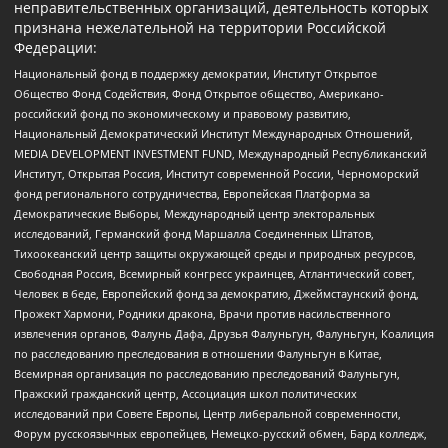
неправительственных организаций, деятельность которых
признана нежелательной на территории Российской
Федерации:
Национальный фонд в поддержку демократии, Институт Открытое
Общество Фонд Содействия, Фонд Открытое общество, Американо-
российский фонд по экономическому и правовому развитию,
Национальный Демократический Институт Международных Отношений,
MEDIA DEVELOPMENT INVESTMENT FUND, Международный Республиканский
Институт, Открытая Россия, Институт современной России, Черноморский
фонд регионального сотрудничества, Европейская Платформа за
Демократические Выборы, Международный центр электоральных
исследований, Германский фонд Маршалла Соединенных Штатов,
Тихоокеанский центр защиты окружающей среды и природных ресурсов,
Свободная Россия, Всемирный конгресс украинцев, Атлантический совет,
Человек в беде, Европейский фонд за демократию, Джеймстаунский фонд,
Прожект Хармони, Родники дракона, Врачи против насильственного
извлечения органов, Фалунь Дафа, Друзья Фалуньгун, Фалуньгун, Коалиция
по расследованию преследования в отношении Фалуньгун в Китае,
Всемирная организация по расследованию преследований Фалуньгун,
Пражский гражданский центр, Ассоциация школ политических
исследований при Совете Европы, Центр либеральной современности,
Форум русскоязычных европейцев, Немецко-русский обмен, Бард колледж,