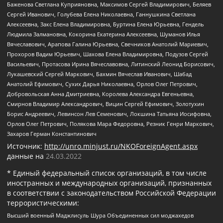
Баженова Светлана Куприяновна, Максимов Сергей Владимирович, Беляев
Сергей Иванович, Голубева Елена Николаевна, Ганнушкина Светлана
Алексеевна, Закс Елена Владимировна, Буртина Елена Юрьевна, Гендель
Людмила Залмановна, Кокорина Екатерина Алексеевна, Шуманов Илья
Вячеславович, Арапова Галина Юрьевна, Свечников Анатолий Мариевич,
Прохоров Вадим Юрьевич, Шахова Елена Владимировна, Подузов Сергей
Васильевич, Протасова Ирина Вячеславовна, Литинский Леонид Борисович,
Лукашевский Сергей Маркович, Бахмин Вячеслав Иванович, Шабад
Анатолий Ефимович, Сухих Дарья Николаевна, Орлов Олег Петрович,
Добровольская Анна Дмитриевна, Королева Александра Евгеньевна,
Смирнов Владимир Александрович, Вицин Сергей Ефимович, Золотухин
Борис Андреевич, Левинсон Лев Семенович, Локшина Татьяна Иосифовна,
Орлов Олег Петрович, Полякова Мара Федоровна, Резник Генри Маркович,
Захаров Герман Константинович
Источник:
http://unro.minjust.ru/NKOForeignAgent.aspx
данные на
24.03.2022
* Единый федеральный список организаций, в том числе
иностранных и международных организаций, признанных
в соответствии с законодательством Российской Федерации
террористическими:
Высший военный Маджлисуль Шура Объединенных сил моджахедов