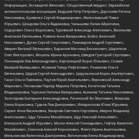
Информации, Экозащита!-Женсовет, Общественный вердикт, Евразийская
антимонопольная ассоциация, Бедушев Петр Петрович, Дзугкоева Регина
Николаевна, Кривенко Сергей Владимирович, Милославский Павел
Юрьевич, Шнырова Ольга Вадимовна, Чанышева Лилия Айратовна,
Сидорович Ольга Борисовна, Туровский Александр Алексеевич, Васильева
Анастасия Евгеньевна, Ривина Анна Валерьевна, Бойко Анатолий
Николаевич, Дугин Сергей Георгиевич, Пивоваров Андрей Сергеевич,
Аверин Виталий Евгеньевич, Барахоев Магомед Бекханович, Шарипков
Олег Викторович, Мошель Ирина Ароновна, Шведов Григорий Сергеевич,
Пономарев Лев Александрович, Каргалицкий Борис Юльевич, Созаев
Валерий Валерьевич, Исламов Тимур Рифгатович, Романова Ольга
Евгеньевна, Щаров Сергей Алексадрович, Цирульников Борис Альбертович,
Гасан Ольга Павловна, Паутов Юрий Анатольевич, Верховский Александр
Маркович, Пислакова-Паркер Марина Петровна, Кочеткова Татьяна
Владимировна, Чуркина Наталья Валерьевна, Акимова Татьяна Николаевна,
Золотарева Екатерина Александровна, Рачинский Ян Збигневич, Жемкова
Елена Борисовна, Гудков Лев Дмитриевич, Илларионова Юлия Юрьевна,
Саранг Анна Васильевна, Захарова Светлана Сергеевна, Аверин Владимир
Анатольевич, Щур Татьяна Михайловна, Щур Николай Алексеевич,
Блинушов Андрей Юрьевич, Мосин Алексей Геннадьевич, Гефтер Валентин
Михайлович, Симонов Алексей Кириллович, Флиге Ирина Анатольевна,
Мельникова Валентина Дмитриевна, Вититинова Елена Владимировна,