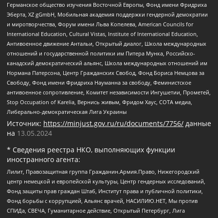
Германское общество изучения Восточной Европы, Фонд имени Фридриха
Эберта, XZ gGmbH, Мобильная академия поддержки гендерной демократии
и миротворчества, Форум имени Льва Копелева, American Councils for
International Education, Cultural Vistas, Institute of International Education,
Антивоенное движение Антальи, Открытый диалог, Школа международных
отношений и государственной политики им Питера Мунка, Российско-
канадский демократический альянс, Школа международных отношений им
Нормана Патерсона, Центр Гражданских Свобод, Фонд Бориса Немцова за
Свободу, Фонд имени Фридриха Науманна за свободу, Феминистское
антивоенное сопротивление, Комитет независимости Ингушетии, Прометей,
Stop Occupation of Karelia, Вернись живым, Фридом Хаус, СОТА медиа,
Либерально-демократическая Лига Украины
Источник:
https://minjust.gov.ru/ru/documents/7756/
данные
на
13.05.2024
* Сведения реестра НКО, выполняющих функции
иностранного агента:
Лилит, Правозащитная группа Гражданин.Армия.Право, Нижегородский
центр немецкой и европейской культуры, Центр гендерных исследований,
Фонд защиты прав граждан Штаб, Институт права и публичной политики,
Фонд борьбы с коррупцией, Альянс врачей, НАСИЛИЮ.НЕТ, Мы против
СПИДа, СВЕЧА, Гуманитарное действие, Открытый Петербург, Лига