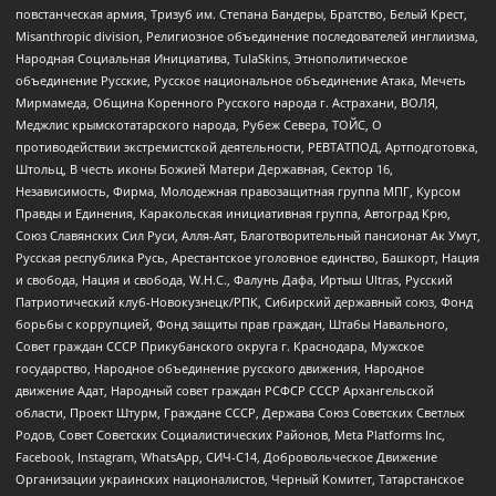
повстанческая армия, Тризуб им. Степана Бандеры, Братство, Белый Крест,
Misanthropic division, Религиозное объединение последователей инглиизма,
Народная Социальная Инициатива, TulaSkins, Этнополитическое
объединение Русские, Русское национальное объединение Атака, Мечеть
Мирмамеда, Община Коренного Русского народа г. Астрахани, ВОЛЯ,
Меджлис крымскотатарского народа, Рубеж Севера, ТОЙС, О
противодействии экстремистской деятельности, РЕВТАТПОД, Артподготовка,
Штольц, В честь иконы Божией Матери Державная, Сектор 16,
Независимость, Фирма, Молодежная правозащитная группа МПГ, Курсом
Правды и Единения, Каракольская инициативная группа, Автоград Крю,
Союз Славянских Сил Руси, Алля-Аят, Благотворительный пансионат Ак Умут,
Русская республика Русь, Арестантское уголовное единство, Башкорт, Нация
и свобода, Нация и свобода, W.H.С., Фалунь Дафа, Иртыш Ultras, Русский
Патриотический клуб-Новокузнецк/РПК, Сибирский державный союз, Фонд
борьбы с коррупцией, Фонд защиты прав граждан, Штабы Навального,
Совет граждан СССР Прикубанского округа г. Краснодара, Мужское
государство, Народное объединение русского движения, Народное
движение Адат, Народный совет граждан РСФСР СССР Архангельской
области, Проект Штурм, Граждане СССР, Держава Союз Советских Светлых
Родов, Совет Советских Социалистических Районов, Meta Platforms Inc,
Facebook, Instagram, WhatsApp, СИЧ-С14, Добровольческое Движение
Организации украинских националистов, Черный Комитет, Татарстанское