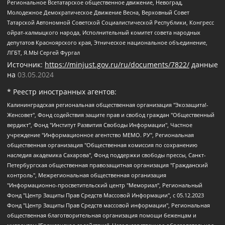
Региональное Всетатарское общественное движение, Невоград,
Молодежное Демократическое Движение Весна, Верховный Совет
Татарской Автономной Советской Социалистической Республики, Конгресс
ойрат-калмыцкого народа, Исполнительный комитет совета народных
депутатов Красноярского края, Этническое национальное объединение,
ЛГБТ, Я.МЫ Сергей Фургал
Источник:
https://minjust.gov.ru/ru/documents/7822/
данные
на
03.05.2024
* Реестр иностранных агентов:
Калининградская региональная общественная организация "Экозащита!-Женсовет", Фонд содействия защите прав и свобод граждан "Общественный вердикт", Фонд "Институт Развития Свободы Информации", Частное учреждение "Информационное агентство МЕМО. РУ", Региональная общественная организация "Общественная комиссия по сохранению наследия академика Сахарова", Фонд поддержки свободы прессы, Санкт-Петербургская общественная правозащитная организация "Гражданский контроль", Межрегиональная общественная организация "Информационно-просветительский центр "Мемориал", Региональный Фонд "Центр Защиты Прав Средств Массовой Информации", с 05.12.2023 Фонд "Центр Защиты Прав Средств массовой информации", Региональная общественная благотворительная организация помощи беженцам и мигрантам "Гражданское содействие", Негосударственное образовательное учреждение дополнительного профессионального образования (повышение квалификации) специалистов "АКАДЕМИЯ ПО ПРАВАМ ЧЕЛОВЕКА", Свердловская региональная общественная организация "Сутяжник", Автономная некоммерческая организация "Центр независимых социологических исследований", Союз общественных объединений "Российский исследовательский центр по правам человека", Региональное общественное учреждение научно-информационный центр "МЕМОРИАЛ", Некоммерческая организация "Фонд защиты гласности", Автономная некоммерческая организация "Институт прав человека", Городская общественная организация "Екатеринбургское общество "МЕМОРИАЛ", Городская общественная организация "Рязанское историко-просветительское и правозащитное общество "Мемориал" (Рязанский Мемориал), Челябинский региональный орган общественной самодеятельности – женское общественное объединение "Женщины Евразии", Челябинский региональный орган общественной самодеятельности "Уральская правозащитная группа", Фонд содействия защите здоровья и социальной справедливости имени Андрея Рылькова, Автономная Некоммерческая Организация "Аналитический Центр Юрия Левады", Автономная некоммерческая организация социальной поддержки населения "Проект Апрель", Региональная общественная организация помощи женщинам и детям, находящимся в кризисной ситуации "Информационно-методический центр "Анна", Фонд содействия развитию массовых коммуникаций и правовому просвещению "Так-так-Так", Фонд содействия устойчивому развитию "Серебряная тайга", Свердловский региональный общественный фонд социальных проектов "Новое время", "Idel.Реалии", Кавказ.Реалии, Крым.Реалии, Телеканал Настоящее Время, Татаро-башкирская служба Радио Свобода (Azatliq Radiosi), Радио Свободная Европа/Радио Свобода (PCE/PC), "Сибирь.Реалии", "Фактограф", Благотворительный фонд помощи осужденным и их семьям, Автономная некоммерческая организация "Институт глобализации и социальных движений", Фонд "В защиту прав заключенных", Частное учреждение "Центр поддержки и содействия развитию средств массовой информации", Пензенский региональный общественный благотворительный фонд "Гражданский союз", "Север.Реалии", Некоммерческая организация Фонд "Правовая инициатива", Общество с ограниченной ответственностью "Радио Свободная Европа/Радио Свобода", Чешское информационное агентство "MEDIUM-ORIENT", Красноярская региональная общественная организация "Мы против СПИДа", Камалягин Денис Николаевич, Маркелов Сергей Евгеньевич, Пономарев Лев Александрович, Савицкая Людмила Алексеевна, Автономная некоммерческая организация "Центр по работе с проблемой насилия "НАСИЛИЮ.НЕТ", Межрегиональный профессиональный союз работников здравоохранения "Альянс врачей", Юридическое лицо, зарегистрированное в Латвийской Республике, SIA "Medusa Project" (регистрационный номер 40103797863, дата регистрации 10.06.2014), Некоммерческая организация "Фонд по борьбе с коррупцией", Автономная некоммерческая организация "Институт права и публичной политики", Баданин Роман Сергеевич, Гликин Максим Александрович, Железнова Мария Михайловна, Лукьянова Юлия Сергеевна, Маетная Елизавета Витальевна, Маняхин Петр Борисович, Чуракова Ольга Владимировна, Ярош Юлия Петровна, Юридическое лицо "The Insider SIA", зарегистрированное в Риге, Латвийская Республика (дата регистрации 26.06.2015), являющееся администратором доменного имени интернет-издания "The Insider SIA", https://theins.ru, Постернак Алексей Евгеньевич, Рубин Михаил Аркадьевич, Анин Роман Александрович, Юридическое лицо Istories fonds, зарегистрированное в Латвийской Республике (регистрационный номер 50008295751, дата регистрации 24.02.2020), Великовский Дмитрий Александрович, Долинина Ирина Николаевна, Мароховская Алеся Алексеевна, Шлейнов Роман Юрьевич, Шмагун Олеся Валентиновна, Общество с ограниченной ответственностью "Альтаир 2021", Общество с ограниченной ответственностью "Вега 2021", Общество с ограниченной ответственностью "Главный редактор 2021", Общество с ограниченной ответственностью "Ромашки монолит", Важенков Артем Валерьевич, Ивановская областная общественная организация "Центр гендерных исследований", Гурман Юрий Альбертович, Медиапроект "ОВД-Инфо", Егоров Владимир Владимирович, Жилинский Владимир Александрович, Общество с ограниченной ответственностью "ЗП", Иванова София Юрьевна, Карезина Инна Павловна, Кильтау Екатерина Викторовна, Петров Алексей Викторович, Пискунов Сергей Евгеньевич, Смирнов Сергей Сергеевич, Тихонов Михаил Сергеевич, Общество с ограниченной ответственностью "ЖУРНАЛИСТ-ИНОСТРАННЫЙ АГЕНТ", Арапова Галина Юрьевна, Вольтская Татьяна Анатольевна, Американская компания "Mason G.E.S. Anonymous Foundation" (США), являющаяся владельцем интернет-издания https://mnews.world/, Компания "Stichting Bellingcat", зарегистрированная в Нидерландах (дата регистрации 11.07.2018), Захаров Андрей Вячеславович, Клепиковская Екатерина Дмитриевна, Общество с ограниченной ответственностью "МЕМО", Перл Роман Александрович, Симонов Евгений Алексеевич, Соловьева Елена Анатольевна, Сотников Даниил Владимирович, Сурначева Елизавета Дмитриевна, Автономная некоммерческая организация по защите прав человека и информированию населения "Якутия – Наше Мнение", Общество с ограниченной ответственностью "Москоу диджитал медиа", с 26.01.2023 Общество с ограниченной ответственностью "Чайка Белые сады", Ветошкина Валерия Валерьевна, Заговора Максим Александрович, Межрегиональное общественное движение "Российская ЛГБТ - сеть", Оленичев Максим Владимирович, Павлов Иван Юрьевич, Скворцова Елена Сергеевна, Общество с ограниченной ответственностью "Как бы инагент", Кочетков Игорь Викторович, Общество с ограниченной ответственностью "Честные выборы", Еланчик Олег Александрович, Общество с ограниченной ответственностью "Нобелевский призыв", Гималова Регина Эмилевна, Григорьев Андрей Валерьевич, Григорьева Алина Александровна, Ассоциация по содействию защите прав призывников, альтернативнослужащих и военнослужащих "Правозащитная группа "Гражданин.Армия.Право", Хисамова Регина Фаритовна, Автономная некоммерческая организация по реализации социально-правовых программ "Лилит", Дальневосточное общественное движение "Маяк", Санкт-Петербургская ЛГБТ-инициативная группа "Выход", Инициативная группа ЛГБТ+ "Реверс", Алексеев Андрей Викторович, Бекбулатова Таисия Львовна, Беляев Иван Михайлович, Владыкина Елена Сергеевна, Гельман Марат Александрович, Никульшина Вероника Юрьевна, Толоконникова Надежда Андреевна, Шендерович Виктор Анатольевич, Общество с ограниченной ответственностью "Данное сообщение", Общество с ограниченной ответственностью Издательский дом "Новая глава", Айнбиндер Александра Александровна, Московский комьюнити-центр для ЛГБТ+инициатив, Благотворительный фонд развития филантропии, Deutsche Welle (Германия, Kurt-Schumacher-Strasse 3, 53113 Bonn), Борзунова Мария Михайловна, Воробьев Виктор Викторович, Голубева Анна Львовна, Константинова Алла Михайловна, Малкова Ирина Владимировна, Мурадов Мурад Абдулгалимович, Осетинская Елизавета Николаевна, Понасенков Евгений Николаевич, Ганапольский Матвей Юрьевич, Киселев Евгений Алексеевич, Борухович Ирина Григорьевна, Дремин Иван Тимофеевич, Дубровский Дмитрий Викторович, Красноярская региональная общественная организация поддержки и развития альтернативных образовательных технологий и межкультурных коммуникаций "ИНТЕРРА", Маяковская Екатерина Алексеевна, Фейгин Марк Захарович, Филимонов Андрей Викторович, Дзугкоева Регина Николаевна, Доброхотов Роман Александрович, Дудь Юрий Александрович, Елкин Сергей Владимирович, Кругликов Кирилл Игоревич, Сабунаева Мария Леонидовна, Семенов Алексей Владимирович, Шаинян Карен Багратович, Шульман Екатерина Михайловна, Асафьев Артур Валерьевич, Вахштайн Виктор Семенович, Венедиктов Алексей Алексеевич, Лушникова Екатерина Евгеньевна, Волков Леонид Михайлович, Невзоров Александр Глебович, Пархоменко Сергей Борисович, Сироткин Ярослав Николаевич, Кара-Мурза Владимир Владимирович, Баранова Наталья Владимировна, Гозман Леонид Яковлевич, Кагарлицкий Борис Юльевич, Климарев Михаил Валерьевич, Милов Владимир Станиславович, Автономная некоммерческая организация Краснодарский центр современного искусства "Типография", Моргенштерн Алишер Тагирович, Соболь Любовь Эдуардовна, Общество с ограниченной ответственностью "ЛИЗА НОРМ", Каспаров Гарри Кимович, Ходорковский Михаил Борисович, Общество с ограниченной ответственностью "Апрельские тезисы", Данилович Ирина Брониславовна, Кашин Олег Владимирович, Петров Николай Владимирович, Пивоваров Алексей Владимирович, Соколов Михаил Владимирович, Цветкова Юлия Владимировна, Чичваркин Евгений Александрович, Комитет против пыток/Команда против пыток, Общество с ограниченной ответственностью "Первый научный", Общество с ограниченной ответственностью "Вертолет и ко", Белоцерковская Вероника Борисовна, Кац Максим Евгеньевич, Лазарева Татьяна Юрьевна, Шаведдинов Руслан Табризович, Яшин Илья Валерьевич, Общество с ограниченной ответственностью "Иноагент ААВ", Алешковский Дмитрий Петрович, Альбац Евгения Марковна, Быков Дмитрий Львович, Галямина Юлия Евгеньевна, Лойко Сергей Леонидович, Мартынов Кирилл Константинович, Медведев Сергей Александрович, Крашенинников Федор Геннадиевич, Гордеева Катерина Вл