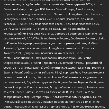
Интернешнл, Фонд борьбы с коррупцией Инк, Завет церквей TCCN, Агора,
Всемирный фонд природы, BDR Novaja Gazeta-Europe, Алтай проект,
Образовательный дом прав человека Чернигов, Фонд Дом Прав Человека,
Белорусский дом прав человека имени Бориса Звозскова, Дом прав
человека Тбилиси, Дом прав человека Ереван, Дом прав человека Крым,
Центр дикого лосося, TVR Studios, ТВ Дождь, Центр европейских
исследований им Вилфрида Мартенса, Сетевое объединение журналистов
расследователей, АЛЛАТРА, За свободную Россию, Свободная Бурятия, Uralic,
UnKremlin, Международная федерация транспортных рабочих, ИстЧам
Финланд, Гудзоновский институт, Фонд Демократического Развития,
Комитет-2024, Центрально-Европейский университет, Центр
восточноевропейских и международных исследований, Общество
Сторожевой башни, Библии и трактатов Свидетелей Иеговы, Гражданский
Совет, Центр анализа европейской политики, Академическая сеть Восточная
Европа, Российский комитет действия, РЭНД корпорейшн, Русская Америка
за демократию в России, Настоящая Россия, Глобальная сеть журналистов-
расследователей, Служба поддержки, Свободная Россия Берлин, Свободная
Россия Северный Рейн-Вестфалия, Фонд глобальной помощи, Антивоенный
комитет России, Russie-Libertes, La Asocicion de Rusos Libres, Союз за
возвращение Северных территорий, Крымскотатарский Ресурсный Центр,
Глобальный союз IndustriALL, Russian Election Monitor, Article 19, Мнение
медиа, Федерация анархического черного креста, Радио Свободная Европа,