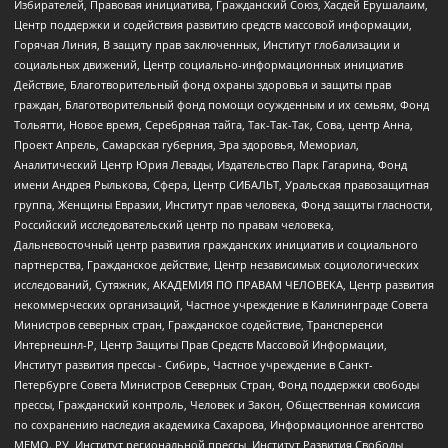
Избирателей, Правовая инициатива, Гражданский Союз, Хасдей Ерушалаим,
Центр поддержки и содействия развитию средств массовой информации,
Горячая Линия, В защиту прав заключенных, Институт глобализации и
социальных движений, Центр социально-информационных инициатив
Действие, Благотворительный фонд охраны здоровья и защиты прав
граждан, Благотворительный фонд помощи осужденным и их семьям, Фонд
Тольятти, Новое время, Серебряная тайга, Так-Так-Так, Сова, центр Анна,
Проект Апрель, Самарская губерния, Эра здоровья, Мемориал,
Аналитический Центр Юрия Левады, Издательство Парк Гагарина, Фонд
имени Андрея Рылькова, Сфера, Центр СИБАЛЬТ, Уральская правозащитная
группа, Женщины Евразии, Институт прав человека, Фонд защиты гласности,
Российский исследовательский центр по правам человека,
Дальневосточный центр развития гражданских инициатив и социального
партнерства, Гражданское действие, Центр независимых социологических
исследований, Сутяжник, АКАДЕМИЯ ПО ПРАВАМ ЧЕЛОВЕКА, Центр развития
некоммерческих организаций, Частное учреждение в Калининграде Совета
Министров северных стран, Гражданское содействие, Трансперенси
Интернешнл-Р, Центр Защиты Прав Средств Массовой Информации,
Институт развития прессы - Сибирь, Частное учреждение в Санкт-
Петербурге Совета Министров Северных Стран, Фонд поддержки свободы
прессы, Гражданский контроль, Человек и Закон, Общественная комиссия
по сохранению наследия академика Сахарова, Информационное агентство
МЕМО. РУ, Институт региональной прессы, Институт Развития Свободы