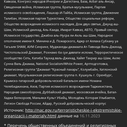
Кавказа, Конгресс народов Ичкерии и Дагестана, База, Асбат аль-Ансар,
Священная война, Исламская группа, Братья-мусульмане, Партия
исламского освобождения, Лашкар-И-Тайба, Исламская группа, Движение
Талибан, Исламская партия Туркестана, Общество социальных реформ,
Общество возрождения исламского наследия, Дом двух святых, Джунд аш-
Шам, Исламский джихад, Аль-Каида, Имарат Кавказ, АБТО, Правый сектор,
Исламское государство, Джабха аль-Нусра ли-Ахль аш-Шам, Народное
ополчение имени К. Минина и Д. Пожарского, Аджр от Аллаха Субхану уа
Тагьаля SHAM, АУМ Синрике, Муджахеды джамаата Ат-Тавхида Валь-Джихад,
Чистопольский Джамаат, Рохнамо ба суи давлати исломи, Террористическое
сообщество Сеть, Катиба Таухид валь-Джихад, Хайят Тахрир аш-Шам, Ахлю
Сунна Валь Джамаа, National Socialism/White Power, Артподготовка,
Религиозная группа “Джамаат “Красный пахарь”, Колумбайн, Хатлонский
джамаат, Мусульманская религиозная группа п. Кушкуль г. Оренбург,
Крымско-татарский добровольческий батальон имени Номана
Челебиджихана, Азов, Партия исламского возрождения Таджикистана,
Народная самооборона, Дуббайский джамаат, московская ячейка, Батал-
Хаджи Белхороев, Маньяки Культ Убийц, Молодёжь Которая Улыбается,
Легион Свобода России, Айдар, Русский добровольческий корпус
Источник:
http://nac.gov.ru/terroristicheskie-i-ekstremistskie-
organizacii-i-materialy.html
данные на
16.11.2023
* Перечень общественных объединений и религиозных