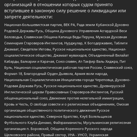
организаций в отношении которых судом принято
вступившее в законную силу решение о ликвидации или
запрете деятельности:
Национал-большевистская партия, ВЕК РА, Рада земли Кубанской Духовно
Родовой Державы Русь, Община Духовного Управления Асгардской Веси
Беловодья, Славянская Община Капища Веды Перуна, Мужская Духовная
Семинария Староверов-Инглингов, Нурджулар, К Богодержавию, Таблиги
Джамаат, Свидетели Иеговы, Русское национальное единство, Национал-
социалистическое общество, Джамаат мувахидов, Объединенный Вилайат
Кабарды, Балкарии и Карачая, Союз славян, Ат-Такфир Валь-Хиджра, Пит
Буль, Национал-социалистическая рабочая партия России, Славянский союз,
Формат-18, Благородный Орден Дьявола, Армия воли народа,
Национальная Социалистическая Инициатива города Череповца, Духовно-
Родовая Держава Русь, Русское национальное единство, Древнерусской
Инглистической церкви Православных Староверов-Инглингов, Русский
общенациональный союз, Движение против нелегальной иммиграции,
Кровь и Честь, О свободе совести и о религиозных объединениях, Омская
организация общественного политического движения Русское
национальное единство, Северное Братство, Клуб Болельщиков
Футбольного Клуба Динамо, Файзрахманисты, Мусульманская религиозная
организация п. Боровский, Община Коренного Русского народа
Щелковского района, Правый сектор, УНА - УНСО, Украинская