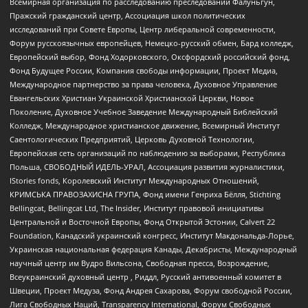
Всемирная организация по расследованию преследований Фалуньгун,
Пражский гражданский центр, Ассоциация школ политических
исследований при Совете Европы, Центр либеральной современности,
Форум русскоязычных европейцев, Немецко-русский обмен, Бард колледж,
Европейский выбор, Фонд Ходорковского, Оксфордский российский фонд,
Фонд Будущее России, Компания свободы информации, Проект Медиа,
Международное партнерство за права человека, Духовное Управление
Евангельских Христиан Украинской Христианской Церкви, Новое
Поколение, Духовное Учебное Заведение Международный Библейский
Колледж, Международное христианское движение, Всемирный Институт
Саентологических Предприятий, Церковь Духовной Технологии,
Европейская сеть организаций по наблюдению за выборами, Республика
Польша, СВОБОДНЫЙ ИДЕЛЬ-УРАЛ, Ассоциация развития журналистики,
IStories fonds, Королевский Институт Международных Отношений,
КРИМСЬКА ПРАВОЗАХИСНА ГРУПА, Фонд имени Генриха Бёлля, Stichting
Bellingcat, Bellingcat Ltd, The Insider, Институт правовой инициативы
Центральной и Восточной Европы, Фонд Открытой Эстонии, Calvert 22
Foundation, Канадский украинский конгресс, Институт Макдональда-Лорье,
Украинская национальная федерация Канады, Декабристы, Международный
научный центр им Вудро Вильсона, Свободная пресса, Возрождение,
Всеукраинский духовный центр , Риддл, Русский антивоенный комитет в
Швеции, Проект Медуза, Фонд Андрея Сахарова, Форум свободной России,
Лига Свободных Наций, Transparеncy International, Форум Свободных