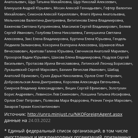
Анатольевич, Щур Татьяна Михайловна, Щур Николай Алексеевич,
Блинушов Андрей Юрьевич, Мосин Алексей Геннадьевич, Гефтер Валентин
Михайлович, Симонов Алексей Кириллович, Флиге Ирина Анатольевна,
Мельникова Валентина Дмитриевна, Вититинова Елена Владимировна,
Баженова Светлана Куприяновна, Максимов Сергей Владимирович, Беляев
Сергей Иванович, Голубева Елена Николаевна, Ганнушкина Светлана
Алексеевна, Закс Елена Владимировна, Буртина Елена Юрьевна, Гендель
Людмила Залмановна, Кокорина Екатерина Алексеевна, Шуманов Илья
Вячеславович, Арапова Галина Юрьевна, Свечников Анатолий Мариевич,
Прохоров Вадим Юрьевич, Шахова Елена Владимировна, Подузов Сергей
Васильевич, Протасова Ирина Вячеславовна, Литинский Леонид Борисович,
Лукашевский Сергей Маркович, Бахмин Вячеслав Иванович, Шабад
Анатолий Ефимович, Сухих Дарья Николаевна, Орлов Олег Петрович,
Добровольская Анна Дмитриевна, Королева Александра Евгеньевна,
Смирнов Владимир Александрович, Вицин Сергей Ефимович, Золотухин
Борис Андреевич, Левинсон Лев Семенович, Локшина Татьяна Иосифовна,
Орлов Олег Петрович, Полякова Мара Федоровна, Резник Генри Маркович,
Захаров Герман Константинович
Источник:
http://unro.minjust.ru/NKOForeignAgent.aspx
данные на
24.03.2022
* Единый федеральный список организаций, в том числе
иностранных и международных организаций, признанных