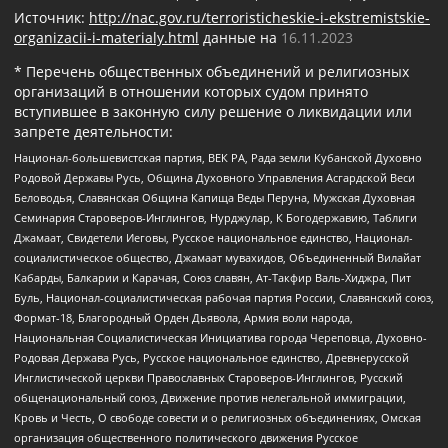
Источник:
http://nac.gov.ru/terroristicheskie-i-ekstremistskie-
organizacii-i-materialy.html
данные на
16.11.2023
* Перечень общественных объединений и религиозных
организаций в отношении которых судом принято
вступившее в законную силу решение о ликвидации или
запрете деятельности:
Национал-большевистская партия, ВЕК РА, Рада земли Кубанской Духовно
Родовой Державы Русь, Община Духовного Управления Асгардской Веси
Беловодья, Славянская Община Капища Веды Перуна, Мужская Духовная
Семинария Староверов-Инглингов, Нурджулар, К Богодержавию, Таблиги
Джамаат, Свидетели Иеговы, Русское национальное единство, Национал-
социалистическое общество, Джамаат мувахидов, Объединенный Вилайат
Кабарды, Балкарии и Карачая, Союз славян, Ат-Такфир Валь-Хиджра, Пит
Буль, Национал-социалистическая рабочая партия России, Славянский союз,
Формат-18, Благородный Орден Дьявола, Армия воли народа,
Национальная Социалистическая Инициатива города Череповца, Духовно-
Родовая Держава Русь, Русское национальное единство, Древнерусской
Инглистической церкви Православных Староверов-Инглингов, Русский
общенациональный союз, Движение против нелегальной иммиграции,
Кровь и Честь, О свободе совести и о религиозных объединениях, Омская
организация общественного политического движения Русское