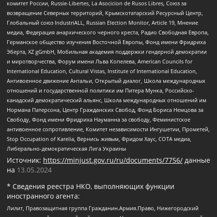
комитет России, Russie-Libertes, La Asocicion de Rusos Libres, Союз за
возвращение Северных территорий, Крымскотатарский Ресурсный Центр,
Глобальный союз IndustriALL, Russian Election Monitor, Article 19, Мнение
медиа, Федерация анархического черного креста, Радио Свободная Европа,
Германское общество изучения Восточной Европы, Фонд имени Фридриха
Эберта, XZ gGmbH, Мобильная академия поддержки гендерной демократии
и миротворчества, Форум имени Льва Копелева, American Councils for
International Education, Cultural Vistas, Institute of International Education,
Антивоенное движение Антальи, Открытый диалог, Школа международных
отношений и государственной политики им Питера Мунка, Российско-
канадский демократический альянс, Школа международных отношений им
Нормана Патерсона, Центр Гражданских Свобод, Фонд Бориса Немцова за
Свободу, Фонд имени Фридриха Науманна за свободу, Феминистское
антивоенное сопротивление, Комитет независимости Ингушетии, Прометей,
Stop Occupation of Karelia, Вернись живым, Фридом Хаус, СОТА медиа,
Либерально-демократическая Лига Украины
Источник:
https://minjust.gov.ru/ru/documents/7756/
данные
на
13.05.2024
* Сведения реестра НКО, выполняющих функции
иностранного агента:
Лилит, Правозащитная группа Гражданин.Армия.Право, Нижегородский