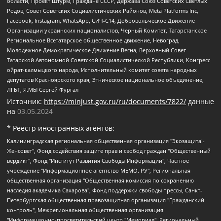
области, Проект Штурм, Граждане СССР, Держава Союз Советских Светлых
Родов, Совет Советских Социалистических Районов, Meta Platforms Inc,
Facebook, Instagram, WhatsApp, СИЧ-С14, Добровольческое Движение
Организации украинских националистов, Черный Комитет, Татарстанское
Региональное Всетатарское общественное движение, Невоград,
Молодежное Демократическое Движение Весна, Верховный Совет
Татарской Автономной Советской Социалистической Республики, Конгресс
ойрат-калмыцкого народа, Исполнительный комитет совета народных
депутатов Красноярского края, Этническое национальное объединение,
ЛГБТ, Я.МЫ Сергей Фургал
Источник:
https://minjust.gov.ru/ru/documents/7822/
данные
на
03.05.2024
* Реестр иностранных агентов:
Калининградская региональная общественная организация "Экозащита!-Женсовет", Фонд содействия защите прав и свобод граждан "Общественный вердикт", Фонд "Институт Развития Свободы Информации", Частное учреждение "Информационное агентство МЕМО. РУ", Региональная общественная организация "Общественная комиссия по сохранению наследия академика Сахарова", Фонд поддержки свободы прессы, Санкт-Петербургская общественная правозащитная организация "Гражданский контроль", Межрегиональная общественная организация "Информационно-просветительский центр "Мемориал", Региональный Фонд "Центр Защиты Прав Средств Массовой Информации", с 05.12.2023 Фонд "Центр Защиты Прав Средств массовой информации", Региональная общественная благотворительная организация помощи беженцам и мигрантам "Гражданское содействие", Негосударственное образовательное учреждение дополнительного профессионального образования (повышение квалификации) специалистов "АКАДЕМИЯ ПО ПРАВАМ ЧЕЛОВЕКА", Свердловская региональная общественная организация "Сутяжник", Автономная некоммерческая организация "Центр независимых социологических исследований", Союз общественных объединений "Российский исследовательский центр по правам человека", Региональное общественное учреждение научно-информационный центр "МЕМОРИАЛ", Некоммерческая организация "Фонд защиты гласности", Автономная некоммерческая организация "Институт прав человека", Городская общественная организация "Екатеринбургское общество "МЕМОРИАЛ", Городская общественная организация "Рязанское историко-просветительское и правозащитное общество "Мемориал" (Рязанский Мемориал), Челябинский региональный орган общественной самодеятельности – женское общественное объединение "Женщины Евразии", Челябинский региональный орган общественной самодеятельности "Уральская правозащитная группа", Фонд содействия защите здоровья и социальной справедливости имени Андрея Рылькова, Автономная Некоммерческая Организация "Аналитический Центр Юрия Левады", Автономная некоммерческая организация социальной поддержки населения "Проект Апрель", Региональная общественная организация помощи женщинам и детям, находящимся в кризисной ситуации "Информационно-методический центр "Анна", Фонд содействия развитию массовых коммуникаций и правовому просвещению "Так-так-Так", Фонд содействия устойчивому развитию "Серебряная тайга", Свердловский региональный общественный фонд социальных проектов "Новое время", "Idel.Реалии", Кавказ.Реалии, Крым.Реалии, Телеканал Настоящее Время, Татаро-башкирская служба Радио Свобода (Azatliq Radiosi), Радио Свободная Европа/Радио Свобода (PCE/PC), "Сибирь.Реалии", "Фактограф", Благотворительный фонд помощи осужденным и их семьям, Автономная некоммерческая организация "Институт глобализации и социальных движений", Фонд "В защиту прав заключенных", Частное учреждение "Центр поддержки и содействия развитию средств массовой информации", Пензенский региональный общественный благотворительный фонд "Гражданский союз", "Север.Реалии", Некоммерческая организация Фонд "Правовая инициатива", Общество с ограниченной ответственностью "Радио Свободная Европа/Радио Свобода", Чешское информационное агентство "MEDIUM-ORIENT", Красноярская региональная общественная организация "Мы против СПИДа", Камалягин Денис Николаевич, Маркелов Сергей Евгеньевич, Пономарев Лев Александрович, Савицкая Людмила Алексеевна, Автономная некоммерческая организация "Центр по работе с проблемой насилия "НАСИЛИЮ.НЕТ", Межрегиональный профессиональный союз работников здравоохранения "Альянс врачей", Юридическое лицо, зарегистрированное в Латвийской Республике, SIA "Medusa Project" (регистрационный номер 40103797863, дата регистрации 10.06.2014), Некоммерческая организация "Фонд по борьбе с коррупцией", Автономная некоммерческая организация "Институт права и публичной политики", Баданин Роман Сергеевич, Гликин Максим Александрович, Железнова Мария Михайловна, Лукьянова Юлия Сергеевна, Маетная Елизавета Витальевна, Маняхин Петр Борисович, Чуракова Ольга Владимировна, Ярош Юлия Петровна, Юридическое лицо "The Insider SIA", зарегистрированное в Риге, Латвийская Республика (дата регистрации 26.06.2015), являющееся администратором доменного имени интернет-издания "The Insider SIA", https://theins.ru, Постернак Алексей Евгеньевич, Рубин Михаил Аркадьевич, Анин Роман Александрович, Юридическое лицо Istories fonds, зарегистрированное в Латвийской Республике (регистрационный номер 50008295751, дата регистрации 24.02.2020), Великовский Дмитрий Александрович, Долинина Ирина Николаевна, Мароховская Алеся Алексеевна, Шлейнов Роман Юрьевич, Шмагун Олеся Валентиновна, Общество с ограниченной ответственностью "Альтаир 2021", Общество с ограниченной ответственностью "Вега 2021", Общество с ограниченной ответственностью "Главный редактор 2021", Общество с ограниченной ответственностью "Ромашки монолит", Важенков Артем Валерьевич, Ивановская областная общественная организация "Центр гендерных исследований", Гурман Юрий Альбертович, Медиапроект "ОВД-Инфо", Егоров Владимир Владимирович, Жилинский Владимир Александрович, Общество с ограниченной ответственностью "ЗП", Иванова София Юрьевна, Карезина Инна Павловна, Кильтау Екатерина Викторовна, Петров Алексей Викторович, Пискунов Сергей Евгеньевич, Смирнов Сергей Сергеевич, Тихонов Михаил Сергеевич, Общество с ограниченной ответственностью "ЖУРНАЛИСТ-ИНОСТРАННЫЙ АГЕНТ", Арапова Галина Юрьевна, Вольтская Татьяна Анатольевна, Американская компания "Mason G.E.S. Anonymous Foundation" (США), являющаяся владельцем интернет-издания https://mnews.world/, Компания "Stichting Bellingcat", зарегистрированная в Нидерландах (дата регистрации 11.07.2018), Захаров Андрей Вячеславович, Клепиковская Екатерина Дмитриевна, Общество с ограниченной ответственностью "МЕМО", Перл Роман Александрович, Симонов Евгений Алексеевич, Соловьева Елена Анатольевна, Сотников Даниил Владимирович, Сурначева Елизавета Дмитриевна, Автономная некоммерческая организация по защите прав человека и информированию населения "Якутия – Наше Мнение", Общество с ограниченной ответственностью "Москоу диджитал медиа", с 26.01.2023 Общество с ограниченной ответственностью "Чайка Белые сады", Ветошкина Валерия Валерьевна, Заговора Максим Александрович, Межрегиональное общественное движение "Российская ЛГБТ - сеть", Оленичев Максим Владимирович, Павлов Иван Юрьевич, Скворцова Елена Сергеевна, Общество с ограниченной ответственностью "Как бы инагент", Кочетков Игорь Викторович, Общество с ограниченной ответственностью "Честные выборы", Еланчик Олег Александрович, Общество с ограниченной ответственностью "Нобелевский призыв", Гималова Регина Эмилевна, Григорьев Андрей Валерьевич, Григорьева Алина Александровна, Ассоциация по содействию защите прав призывников, альтернативнослужащих и военнослужащих "Правозащитная группа "Гражданин.Армия.Право", Хисамова Регина Фаритовна, Автономная некоммерческая организация по реализации социально-правовых программ "Лилит", Дальневосточное общественное движение "Маяк", Санкт-Петербургская ЛГБТ-инициативная группа "Выход", Инициативная группа ЛГБТ+ "Реверс", Алексеев Андрей Викторович, Бекбулатова Таисия Львовна, Беляев Иван Михайлович, Владыкина Елена Сергеевна, Гельман Марат Александрович, Никульшина Вероника Юрьевна, Толоконникова Надежда Андреевна, Шендерович Виктор Анатольевич, Общество с ограниченной ответственностью "Данное сообщение", Общество с ограниченной ответственностью Издательский дом "Новая глава", Айнбиндер Александра Александровна, Московский комьюнити-центр для ЛГБТ+инициатив, Благотворительный фонд развития филантропии, Deutsche Welle (Германия, Kurt-Schumacher-Strasse 3, 53113 Bonn), Борзунова Мария Михайловна, Воробьев Виктор Викторович, Голубева Анна Львовна, Константинова Алла Михайловна, Малкова Ирина Владимировна, Мурадов Мурад Абдулгалимович, Осетинская Елизавета Николаевна, Понасенков Евгений Николаевич, Ганапольский Матвей Юрьевич, Киселев Евгений Алексеевич, Борухович Ирина Григорьевна, Дремин Иван Тимофеевич, Дубровский Дмитрий Викторович, Красноярская региональная общественная организация поддержки и развития альтернативных образовательных технологий и межкультурных коммуникаций "ИНТЕРРА", Маяковская Екатерина Алексеевна, Фейгин Марк Захарович, Филимонов Андрей Викторович, Дзугкоева Регина Николаевна, Доброхотов Роман Александрович, Дудь Юрий Александрович, Елкин Сергей Владимирович, Кругликов Кирилл Игоревич, Сабунаева Мария Леонидовна, Семенов Алексей Владимирович, Шаинян Карен Багратович, Шульман Екатерина Михайловна, Асафьев Артур Валерьевич, Вахштайн Виктор Семенович, Венедиктов Алексей Алексеевич, Лушникова Екатерина Евгеньевна, Волков Леонид Михайлович, Невзоров Александр Глебович, Пархоменко Сергей Борисович, Сироткин Ярослав Николаевич, Кара-Мурза Владимир Владимирович, Баранова Наталья Владимировна, Гозман Леонид Яковлевич, Кагарлицкий Борис Юльевич, Климарев Михаил Валерьевич, Милов Владимир Станиславович, Автономная некоммерческая организация Краснодарский центр современного искусства "Типография", Моргенштерн Алишер Тагирович, Соболь Любовь Эдуардовна, Общество с ограниченной ответственностью "ЛИЗА НОРМ", Каспаров Гарри Кимович, Ходорковский Михаил Борисович, Общество с ограниченной ответственностью "Апрельские тезисы", Данилович Ирина Брониславовна, Кашин Олег Владимирович, Петров Николай Владимирович, Пивоваров Алексей Владимирович, Соколов Михаил Владимирович, Цветкова Юлия Владимировна, Чичваркин Евгений Александрович, Комитет против пыток/Команда против пыток, Общество с ограниченной ответственностью "Первый научный", Общество с ограниченной ответственностью "Вертолет и ко", Белоцерковская Вероника Борисовна, Кац Максим Евгеньевич, Лазарева Татьяна Юрьевна, Шаведдинов Руслан Табризович, Яшин Илья Валерьевич, Общество с ограниченной ответственностью "Иноагент ААВ", Алешковский Дмитрий Петрович, Альбац Евгения Марковна, Быков Дмитрий Львович, Галямина Юлия Евгеньевна, Лойко Сергей Леонидович, Мартынов Кирилл Константинович, Медведев Сергей Александрович, Крашенинников Федор Геннадиевич, Гордеева Катерина Вл