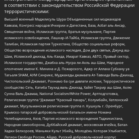
в соответствии с законодательством Российской Федерации
террористическими:
Высший военный Маджлисуль Шура Объединенных сил моджахедов
Кавказа, Конгресс народов Ичкерии и Дагестана, База, Асбат аль-Ансар,
Священная война, Исламская группа, Братья-мусульмане, Партия
исламского освобождения, Лашкар-И-Тайба, Исламская группа, Движение
Талибан, Исламская партия Туркестана, Общество социальных реформ,
Общество возрождения исламского наследия, Дом двух святых, Джунд аш-
Шам, Исламский джихад, Аль-Каида, Имарат Кавказ, АБТО, Правый сектор,
Исламское государство, Джабха аль-Нусра ли-Ахль аш-Шам, Народное
ополчение имени К. Минина и Д. Пожарского, Аджр от Аллаха Субхану уа
Тагьаля SHAM, АУМ Синрике, Муджахеды джамаата Ат-Тавхида Валь-Джихад,
Чистопольский Джамаат, Рохнамо ба суи давлати исломи, Террористическое
сообщество Сеть, Катиба Таухид валь-Джихад, Хайят Тахрир аш-Шам, Ахлю
Сунна Валь Джамаа, National Socialism/White Power, Артподготовка,
Религиозная группа “Джамаат “Красный пахарь”, Колумбайн, Хатлонский
джамаат, Мусульманская религиозная группа п. Кушкуль г. Оренбург,
Крымско-татарский добровольческий батальон имени Номана
Челебиджихана, Азов, Партия исламского возрождения Таджикистана,
Народная самооборона, Дуббайский джамаат, московская ячейка, Батал-
Хаджи Белхороев, Маньяки Культ Убийц, Молодёжь Которая Улыбается,
Легион Свобода России, Айдар, Русский добровольческий корпус