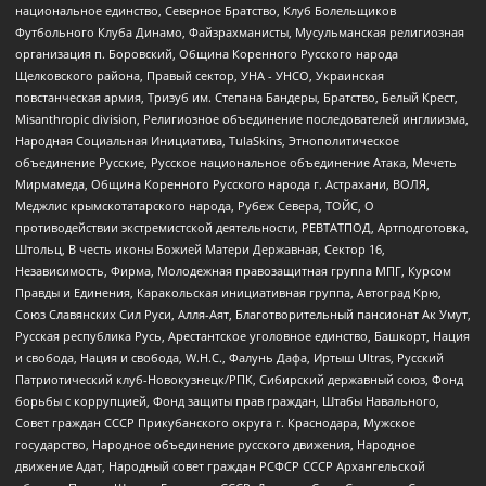
национальное единство, Северное Братство, Клуб Болельщиков
Футбольного Клуба Динамо, Файзрахманисты, Мусульманская религиозная
организация п. Боровский, Община Коренного Русского народа
Щелковского района, Правый сектор, УНА - УНСО, Украинская
повстанческая армия, Тризуб им. Степана Бандеры, Братство, Белый Крест,
Misanthropic division, Религиозное объединение последователей инглиизма,
Народная Социальная Инициатива, TulaSkins, Этнополитическое
объединение Русские, Русское национальное объединение Атака, Мечеть
Мирмамеда, Община Коренного Русского народа г. Астрахани, ВОЛЯ,
Меджлис крымскотатарского народа, Рубеж Севера, ТОЙС, О
противодействии экстремистской деятельности, РЕВТАТПОД, Артподготовка,
Штольц, В честь иконы Божией Матери Державная, Сектор 16,
Независимость, Фирма, Молодежная правозащитная группа МПГ, Курсом
Правды и Единения, Каракольская инициативная группа, Автоград Крю,
Союз Славянских Сил Руси, Алля-Аят, Благотворительный пансионат Ак Умут,
Русская республика Русь, Арестантское уголовное единство, Башкорт, Нация
и свобода, Нация и свобода, W.H.С., Фалунь Дафа, Иртыш Ultras, Русский
Патриотический клуб-Новокузнецк/РПК, Сибирский державный союз, Фонд
борьбы с коррупцией, Фонд защиты прав граждан, Штабы Навального,
Совет граждан СССР Прикубанского округа г. Краснодара, Мужское
государство, Народное объединение русского движения, Народное
движение Адат, Народный совет граждан РСФСР СССР Архангельской