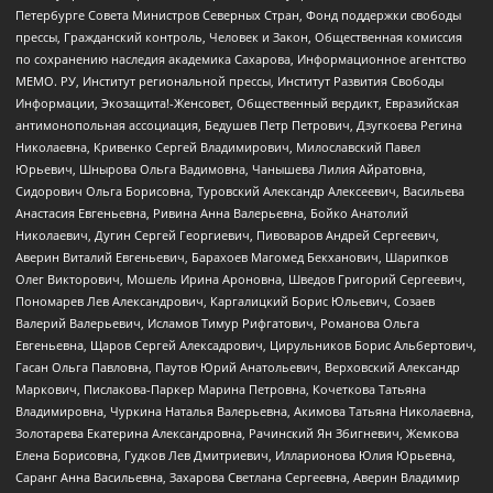
Петербурге Совета Министров Северных Стран, Фонд поддержки свободы
прессы, Гражданский контроль, Человек и Закон, Общественная комиссия
по сохранению наследия академика Сахарова, Информационное агентство
МЕМО. РУ, Институт региональной прессы, Институт Развития Свободы
Информации, Экозащита!-Женсовет, Общественный вердикт, Евразийская
антимонопольная ассоциация, Бедушев Петр Петрович, Дзугкоева Регина
Николаевна, Кривенко Сергей Владимирович, Милославский Павел
Юрьевич, Шнырова Ольга Вадимовна, Чанышева Лилия Айратовна,
Сидорович Ольга Борисовна, Туровский Александр Алексеевич, Васильева
Анастасия Евгеньевна, Ривина Анна Валерьевна, Бойко Анатолий
Николаевич, Дугин Сергей Георгиевич, Пивоваров Андрей Сергеевич,
Аверин Виталий Евгеньевич, Барахоев Магомед Бекханович, Шарипков
Олег Викторович, Мошель Ирина Ароновна, Шведов Григорий Сергеевич,
Пономарев Лев Александрович, Каргалицкий Борис Юльевич, Созаев
Валерий Валерьевич, Исламов Тимур Рифгатович, Романова Ольга
Евгеньевна, Щаров Сергей Алексадрович, Цирульников Борис Альбертович,
Гасан Ольга Павловна, Паутов Юрий Анатольевич, Верховский Александр
Маркович, Пислакова-Паркер Марина Петровна, Кочеткова Татьяна
Владимировна, Чуркина Наталья Валерьевна, Акимова Татьяна Николаевна,
Золотарева Екатерина Александровна, Рачинский Ян Збигневич, Жемкова
Елена Борисовна, Гудков Лев Дмитриевич, Илларионова Юлия Юрьевна,
Саранг Анна Васильевна, Захарова Светлана Сергеевна, Аверин Владимир