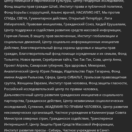
центр немецкой и европейской культуры, Центр гендерных исследований,
Фонд защиты прав граждан Штаб, Институт права и публичной политики,
Фонд борьбы с коррупцией, Альянс врачей, НАСИЛИЮ.НЕТ, Мы против
СПИДа, СВЕЧА, Гуманитарное действие, Открытый Петербург, Лига
Избирателей, Правовая инициатива, Гражданский Союз, Хасдей Ерушалаим,
Центр поддержки и содействия развитию средств массовой информации,
Горячая Линия, В защиту прав заключенных, Институт глобализации и
социальных движений, Центр социально-информационных инициатив
Действие, Благотворительный фонд охраны здоровья и защиты прав
граждан, Благотворительный фонд помощи осужденным и их семьям, Фонд
Тольятти, Новое время, Серебряная тайга, Так-Так-Так, Сова, центр Анна,
Проект Апрель, Самарская губерния, Эра здоровья, Мемориал,
Аналитический Центр Юрия Левады, Издательство Парк Гагарина, Фонд
имени Андрея Рылькова, Сфера, Центр СИБАЛЬТ, Уральская правозащитная
группа, Женщины Евразии, Институт прав человека, Фонд защиты гласности,
Российский исследовательский центр по правам человека,
Дальневосточный центр развития гражданских инициатив и социального
партнерства, Гражданское действие, Центр независимых социологических
исследований, Сутяжник, АКАДЕМИЯ ПО ПРАВАМ ЧЕЛОВЕКА, Центр развития
некоммерческих организаций, Частное учреждение в Калининграде Совета
Министров северных стран, Гражданское содействие, Трансперенси
Интернешнл-Р, Центр Защиты Прав Средств Массовой Информации,
Институт развития прессы - Сибирь, Частное учреждение в Санкт-