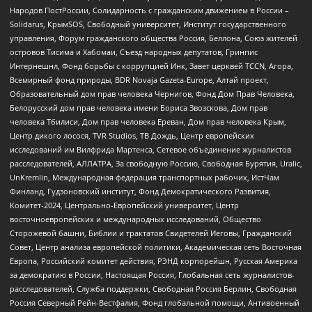
Народов ПостРоссии, Солидарность с гражданским движением в России –
Solidarus, КрымSOS, Свободный университет, Институт государственного
управления, Форум гражданского общества Россия, Беллона, Союз жителей
островов Тисима и Хабомаи, Съезд народных депутатов, Гринпис
Интернешнл, Фонд борьбы с коррупцией Инк, Завет церквей TCCN, Агора,
Всемирный фонд природы, BDR Novaja Gazeta-Europe, Алтай проект,
Образовательный дом прав человека Чернигов, Фонд Дом Прав Человека,
Белорусский дом прав человека имени Бориса Звозскова, Дом прав
человека Тбилиси, Дом прав человека Ереван, Дом прав человека Крым,
Центр дикого лосося, TVR Studios, ТВ Дождь, Центр европейских
исследований им Вилфрида Мартенса, Сетевое объединение журналистов
расследователей, АЛЛАТРА, За свободную Россию, Свободная Бурятия, Uralic,
UnKremlin, Международная федерация транспортных рабочих, ИстЧам
Финланд, Гудзоновский институт, Фонд Демократического Развития,
Комитет-2024, Центрально-Европейский университет, Центр
восточноевропейских и международных исследований, Общество
Сторожевой башни, Библии и трактатов Свидетелей Иеговы, Гражданский
Совет, Центр анализа европейской политики, Академическая сеть Восточная
Европа, Российский комитет действия, РЭНД корпорейшн, Русская Америка
за демократию в России, Настоящая Россия, Глобальная сеть журналистов-
расследователей, Служба поддержки, Свободная Россия Берлин, Свободная
Россия Северный Рейн-Вестфалия, Фонд глобальной помощи, Антивоенный