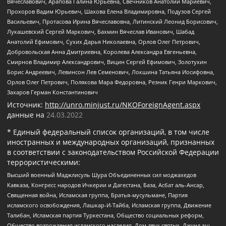
Вячеславович, Арапова Галина Юрьевна, Свечников Анатолий Мариевич,
Прохоров Вадим Юрьевич, Шахова Елена Владимировна, Подузов Сергей
Васильевич, Протасова Ирина Вячеславовна, Литинский Леонид Борисович,
Лукашевский Сергей Маркович, Бахмин Вячеслав Иванович, Шабад
Анатолий Ефимович, Сухих Дарья Николаевна, Орлов Олег Петрович,
Добровольская Анна Дмитриевна, Королева Александра Евгеньевна,
Смирнов Владимир Александрович, Вицин Сергей Ефимович, Золотухин
Борис Андреевич, Левинсон Лев Семенович, Локшина Татьяна Иосифовна,
Орлов Олег Петрович, Полякова Мара Федоровна, Резник Генри Маркович,
Захаров Герман Константинович
Источник:
http://unro.minjust.ru/NKOForeignAgent.aspx
данные на
24.03.2022
* Единый федеральный список организаций, в том числе
иностранных и международных организаций, признанных
в соответствии с законодательством Российской Федерации
террористическими:
Высший военный Маджлисуль Шура Объединенных сил моджахедов
Кавказа, Конгресс народов Ичкерии и Дагестана, База, Асбат аль-Ансар,
Священная война, Исламская группа, Братья-мусульмане, Партия
исламского освобождения, Лашкар-И-Тайба, Исламская группа, Движение
Талибан, Исламская партия Туркестана, Общество социальных реформ,
Общество возрождения исламского наследия, Дом двух святых, Джунд аш-