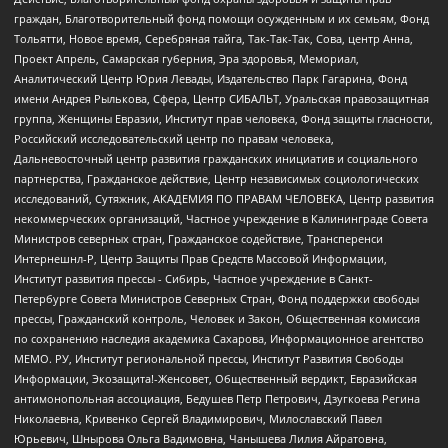
граждан, Благотворительный фонд помощи осужденным и их семьям, Фонд
Тольятти, Новое время, Серебряная тайга, Так-Так-Так, Сова, центр Анна,
Проект Апрель, Самарская губерния, Эра здоровья, Мемориал,
Аналитический Центр Юрия Левады, Издательство Парк Гагарина, Фонд
имени Андрея Рылькова, Сфера, Центр СИБАЛЬТ, Уральская правозащитная
группа, Женщины Евразии, Институт прав человека, Фонд защиты гласности,
Российский исследовательский центр по правам человека,
Дальневосточный центр развития гражданских инициатив и социального
партнерства, Гражданское действие, Центр независимых социологических
исследований, Сутяжник, АКАДЕМИЯ ПО ПРАВАМ ЧЕЛОВЕКА, Центр развития
некоммерческих организаций, Частное учреждение в Калининграде Совета
Министров северных стран, Гражданское содействие, Трансперенси
Интернешнл-Р, Центр Защиты Прав Средств Массовой Информации,
Институт развития прессы - Сибирь, Частное учреждение в Санкт-
Петербурге Совета Министров Северных Стран, Фонд поддержки свободы
прессы, Гражданский контроль, Человек и Закон, Общественная комиссия
по сохранению наследия академика Сахарова, Информационное агентство
МЕМО. РУ, Институт региональной прессы, Институт Развития Свободы
Информации, Экозащита!-Женсовет, Общественный вердикт, Евразийская
антимонопольная ассоциация, Бедушев Петр Петрович, Дзугкоева Регина
Николаевна, Кривенко Сергей Владимирович, Милославский Павел
Юрьевич, Шнырова Ольга Вадимовна, Чанышева Лилия Айратовна,