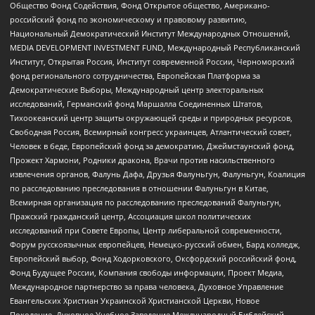
Общество Фонд Содействия, Фонд Открытое общество, Американо-
российский фонд по экономическому и правовому развитию,
Национальный Демократический Институт Международных Отношений,
MEDIA DEVELOPMENT INVESTMENT FUND, Международный Республиканский
Институт, Открытая Россия, Институт современной России, Черноморский
фонд регионального сотрудничества, Европейская Платформа за
Демократические Выборы, Международный центр электоральных
исследований, Германский фонд Маршалла Соединенных Штатов,
Тихоокеанский центр защиты окружающей среды и природных ресурсов,
Свободная Россия, Всемирный конгресс украинцев, Атлантический совет,
Человек в беде, Европейский фонд за демократию, Джеймстаунский фонд,
Прожект Хармони, Родники дракона, Врачи против насильственного
извлечения органов, Фалунь Дафа, Друзья Фалуньгун, Фалуньгун, Коалиция
по расследованию преследования в отношении Фалуньгун в Китае,
Всемирная организация по расследованию преследований Фалуньгун,
Пражский гражданский центр, Ассоциация школ политических
исследований при Совете Европы, Центр либеральной современности,
Форум русскоязычных европейцев, Немецко-русский обмен, Бард колледж,
Европейский выбор, Фонд Ходорковского, Оксфордский российский фонд,
Фонд Будущее России, Компания свободы информации, Проект Медиа,
Международное партнерство за права человека, Духовное Управление
Евангельских Христиан Украинской Христианской Церкви, Новое
Поколение, Духовное Учебное Заведение Международный Библейский