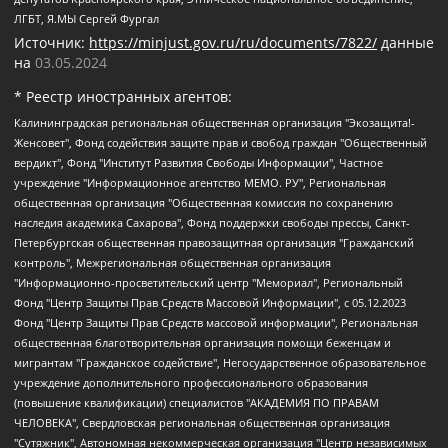
ЛГБТ, Я.МЫ Сергей Фургал
Источник:
https://minjust.gov.ru/ru/documents/7822/
данные
на
03.05.2024
* Реестр иностранных агентов:
Калининградская региональная общественная организация "Экозащита!-Женсовет", Фонд содействия защите прав и свобод граждан "Общественный вердикт", Фонд "Институт Развития Свободы Информации", Частное учреждение "Информационное агентство МЕМО. РУ", Региональная общественная организация "Общественная комиссия по сохранению наследия академика Сахарова", Фонд поддержки свободы прессы, Санкт-Петербургская общественная правозащитная организация "Гражданский контроль", Межрегиональная общественная организация "Информационно-просветительский центр "Мемориал", Региональный Фонд "Центр Защиты Прав Средств Массовой Информации", с 05.12.2023 Фонд "Центр Защиты Прав Средств массовой информации", Региональная общественная благотворительная организация помощи беженцам и мигрантам "Гражданское содействие", Негосударственное образовательное учреждение дополнительного профессионального образования (повышение квалификации) специалистов "АКАДЕМИЯ ПО ПРАВАМ ЧЕЛОВЕКА", Свердловская региональная общественная организация "Сутяжник", Автономная некоммерческая организация "Центр независимых социологических исследований", Союз общественных объединений "Российский исследовательский центр по правам человека", Региональное общественное учреждение научно-информационный центр "МЕМОРИАЛ", Некоммерческая организация "Фонд защиты гласности", Автономная некоммерческая организация "Институт прав человека", Городская общественная организация "Екатеринбургское общество "МЕМОРИАЛ", Городская общественная организация "Рязанское историко-просветительское и правозащитное общество "Мемориал" (Рязанский Мемориал), Челябинский региональный орган общественной самодеятельности – женское общественное объединение "Женщины Евразии", Челябинский региональный орган общественной самодеятельности "Уральская правозащитная группа", Фонд содействия защите здоровья и социальной справедливости имени Андрея Рылькова, Автономная Некоммерческая Организация "Аналитический Центр Юрия Левады", Автономная некоммерческая организация социальной поддержки населения "Проект Апрель", Региональная общественная организация помощи женщинам и детям, находящимся в кризисной ситуации "Информационно-методический центр "Анна", Фонд содействия развитию массовых коммуникаций и правовому просвещению "Так-так-Так", Фонд содействия устойчивому развитию "Серебряная тайга", Свердловский региональный общественный фонд социальных проектов "Новое время", "Idel.Реалии", Кавказ.Реалии, Крым.Реалии, Телеканал Настоящее Время, Татаро-башкирская служба Радио Свобода (Azatliq Radiosi), Радио Свободная Европа/Радио Свобода (PCE/PC), "Сибирь.Реалии", "Фактограф", Благотворительный фонд помощи осужденным и их семьям, Автономная некоммерческая организация "Институт глобализации и социальных движений", Фонд "В защиту прав заключенных", Частное учреждение "Центр поддержки и содействия развитию средств массовой информации", Пензенский региональный общественный благотворительный фонд "Гражданский союз", "Север.Реалии", Некоммерческая организация Фонд "Правовая инициатива", Общество с ограниченной ответственностью "Радио Свободная Европа/Радио Свобода", Чешское информационное агентство "MEDIUM-ORIENT", Красноярская региональная общественная организация "Мы против СПИДа", Камалягин Денис Николаевич, Маркелов Сергей Евгеньевич, Пономарев Лев Александрович, Савицкая Людмила Алексеевна, Автономная некоммерческая организация "Центр по работе с проблемой насилия "НАСИЛИЮ.НЕТ", Межрегиональный профессиональный союз работников здравоохранения "Альянс врачей", Юридическое лицо, зарегистрированное в Латвийской Республике, SIA "Medusa Project" (регистрационный номер 40103797863, дата регистрации 10.06.2014), Некоммерческая организация "Фонд по борьбе с коррупцией", Автономная некоммерческая организация "Институт права и публичной политики", Баданин Роман Сергеевич, Гликин Максим Александрович, Железнова Мария Михайловна, Лукьянова Юлия Сергеевна, Маетная Елизавета Витальевна, Маняхин Петр Борисович, Чуракова Ольга Владимировна, Ярош Юлия Петровна, Юридическое лицо "The Insider SIA", зарегистрированное в Риге, Латвийская Республика (дата регистрации 26.06.2015), являющееся администратором доменного имени интернет-издания "The Insider SIA", https://theins.ru, Постернак Алексей Евгеньевич, Рубин Михаил Аркадьевич, Анин Роман Александрович, Юридическое лицо Istories fonds, зарегистрированное в Латвийской Республике (регистрационный номер 50008295751, дата регистрации 24.02.2020), Великовский Дмитрий Александрович, Долинина Ирина Николаевна, Мароховская Алеся Алексеевна, Шлейнов Роман Юрьевич, Шмагун Олеся Валентиновна, Общество с ограниченной ответственностью "Альтаир 2021", Общество с ограниченной ответственностью "Вега 2021", Общество с ограниченной ответственностью "Главный редактор 2021", Общество с ограниченной ответственностью "Ромашки монолит", Важенков Артем Валерьевич, Ивановская областная общественная организация "Центр гендерных исследований", Гурман Юрий Альбертович, Медиапроект "ОВД-Инфо", Егоров Владимир Владимирович, Жилинский Владимир Александрович, Общество с ограниченной ответственностью "ЗП", Иванова София Юрьевна, Карезина Инна Павловна, Кильтау Екатерина Викторовна, Петров Алексей Викторович, Пискунов Сергей Евгеньевич, Смирнов Сергей Сергеевич, Тихонов Михаил Сергеевич, Общество с ограниченной ответственностью "ЖУРНАЛИСТ-ИНОСТРАННЫЙ АГЕНТ", Арапова Галина Юрьевна, Вольтская Татьяна Анатольевна, Американская компания "Mason G.E.S. Anonymous Foundation" (США), являющаяся владельцем интернет-издания https://mnews.world/, Компания "Stichting Bellingcat", зарегистрированная в Нидерландах (дата регистрации 11.07.2018), Захаров Андрей Вячеславович, Клепиковская Екатерина Дмитриевна, Общество с ограниченной ответственностью "МЕМО", Перл Роман Александрович, Симонов Евгений Алексеевич, Соловьева Елена Анатольевна, Сотников Даниил Владимирович, Сурначева Елизавета Дмитриевна, Автономная некоммерческая организация по защите прав человека и информированию населения "Якутия – Наше Мнение", Общество с ограниченной ответственностью "Москоу диджитал медиа", с 26.01.2023 Общество с ограниченной ответственностью "Чайка Белые сады", Ветошкина Валерия Валерьевна, Заговора Максим Александрович, Межрегиональное общественное движение "Российская ЛГБТ - сеть", Оленичев Максим Владимирович, Павлов Иван Юрьевич, Скворцова Елена Сергеевна, Общество с ограниченной ответственностью "Как бы инагент", Кочетков Игорь Викторович, Общество с ограниченной ответственностью "Честные выборы", Еланчик Олег Александрович, Общество с ограниченной ответственностью "Нобелевский призыв", Гималова Регина Эмилевна, Григорьев Андрей Валерьевич, Григорьева Алина Александровна, Ассоциация по содействию защите прав призывников, альтернативнослужащих и военнослужащих "Правозащитная группа "Гражданин.Армия.Право", Хисамова Регина Фаритовна, Автономная некоммерческая организация по реализации социально-правовых программ "Лилит", Дальневосточное общественное движение "Маяк", Санкт-Петербургская ЛГБТ-инициативная группа "Выход", Инициативная группа ЛГБТ+ "Реверс", Алексеев Андрей Викторович, Бекбулатова Таисия Львовна, Беляев Иван Михайлович, Владыкина Елена Сергеевна, Гельман Марат Александрович, Никульшина Вероника Юрьевна, Толоконникова Надежда Андреевна, Шендерович Виктор Анатольевич, Общество с ограниченной ответственностью "Данное сообщение", Общество с ограниченной ответственностью Издательский дом "Новая глава", Айнбиндер Александра Александровна, Московский комьюнити-центр для ЛГБТ+инициатив, Благотворительный фонд развития филантропии, Deutsche Welle (Германия, Kurt-Schumacher-Strasse 3, 53113 Bonn), Борзунова Мария Михайловна, Воробьев Виктор Викторович, Голубева Анна Львовна, Константинова Алла Михайловна, Малкова Ирина Владимировна, Мурадов Мурад Абдулгалимович, Осетинская Елизавета Николаевна, Понасенков Евгений Николаевич, Ганапольский Матвей Юрьевич, Киселев Евгений Алексеевич, Борухович Ирина Григорьевна, Дремин Иван Тимофеевич, Дубровский Дмитрий Викторович, Красноярская региональная общественная организация поддержки и развития альтернативных образовательных технологий и межкультурных коммуникаций "ИНТЕРРА", Маяковская Екатерина Алексеевна, Фейгин Марк Захарович, Филимонов Андрей Викторович, Дзугкоева Регина Николаевна, Доброхотов Роман Александрович, Дудь Юрий Александрович, Елкин Сергей Владимирович, Кругликов Кирилл Игоревич, Сабунаева Мария Леонидовна, Семенов Алексей Владимирович, Шаинян Карен Багратович, Шульман Екатерина Михайловна, Асафьев Артур Валерьевич, Вахштайн Виктор Семенович, Венедиктов Алексей Алексеевич, Лушникова Екатерина Евгеньевна, Волков Леонид Михайлович, Невзоров Александр Глебович, Пархоменко Сергей Борисович, Сироткин Ярослав Николаевич, Кара-Мурза Владимир Владимирович, Баранова Наталья Владимировна, Гозман Леонид Яковлевич, Кагарлицкий Борис Юльевич, Климарев Михаил Валерьевич, Милов Владимир Станиславович, Автономная некоммерческая организация Краснодарский центр современного искусства "Типография", Моргенштерн Алишер Тагирович, Соболь Любовь Эдуардовна, Общество с ограниченной ответственностью "ЛИЗА НОРМ", Каспаров Гарри Кимович, Ходорковский Михаил Борисович, Общество с ограниченной ответственностью "Апрельские тезисы", Данилович Ирина Брониславовна, Кашин Олег Владимирович, Петров Николай Владимирович, Пивоваров Алексей Владимирович, Соколов Михаил Владимирович, Цветкова Юлия Владимировна, Чичваркин Евгений Александрович, Комитет против пыток/Команда против пыток, Общество с ограниченной ответственностью "Первый научный", Общество с ограниченной ответственностью "Вертолет и ко", Белоцерковская Вероника Борисовна, Кац Максим Евгеньевич, Лазарева Татьяна Юрьевна, Шаведдинов Руслан Табризович, Яшин Илья Валерьевич, Общество с ограниченной ответственностью "Иноагент ААВ", Алешковский Дмитрий Петрович, Альбац Евгения Марковна, Быков Дмитрий Львович, Галямина Юлия Евгеньевна, Лойко Сергей Леонидович, Мартынов Кирилл Константинович, Медведев Сергей Александрович, Крашенинников Федор Геннадиевич, Гордеева Катерина Вл