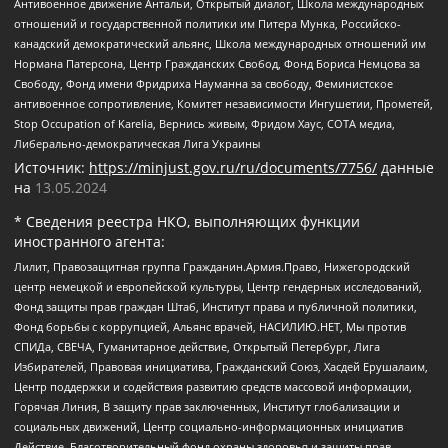
Антивоенное движение Антальи, Открытый диалог, Школа международных
отношений и государственной политики им Питера Мунка, Российско-
канадский демократический альянс, Школа международных отношений им
Нормана Патерсона, Центр Гражданских Свобод, Фонд Бориса Немцова за
Свободу, Фонд имени Фридриха Науманна за свободу, Феминистское
антивоенное сопротивление, Комитет независимости Ингушетии, Прометей,
Stop Occupation of Karelia, Вернись живым, Фридом Хаус, СОТА медиа,
Либерально-демократическая Лига Украины
Источник:
https://minjust.gov.ru/ru/documents/7756/
данные
на
13.05.2024
* Сведения реестра НКО, выполняющих функции
иностранного агента:
Лилит, Правозащитная группа Гражданин.Армия.Право, Нижегородский
центр немецкой и европейской культуры, Центр гендерных исследований,
Фонд защиты прав граждан Штаб, Институт права и публичной политики,
Фонд борьбы с коррупцией, Альянс врачей, НАСИЛИЮ.НЕТ, Мы против
СПИДа, СВЕЧА, Гуманитарное действие, Открытый Петербург, Лига
Избирателей, Правовая инициатива, Гражданский Союз, Хасдей Ерушалаим,
Центр поддержки и содействия развитию средств массовой информации,
Горячая Линия, В защиту прав заключенных, Институт глобализации и
социальных движений, Центр социально-информационных инициатив
Действие, Благотворительный фонд охраны здоровья и защиты прав