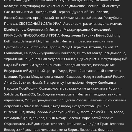
Колледж, Международное христианское движение, Всемирный Институт
Саентологических Предприятий, Церковь Духовной Технологии,
Европейская сеть организаций по наблюдению за выборами, Республика
Польша, СВОБОДНЫЙ ИДЕЛЬ-УРАЛ, Ассоциация развития журналистики,
IStories fonds, Королевский Институт Международных Отношений,
КРИМСЬКА ПРАВОЗАХИСНА ГРУПА, Фонд имени Генриха Бёлля, Stichting
Bellingcat, Bellingcat Ltd, The Insider, Институт правовой инициативы
Центральной и Восточной Европы, Фонд Открытой Эстонии, Calvert 22
Foundation, Канадский украинский конгресс, Институт Макдональда-Лорье,
Украинская национальная федерация Канады, Декабристы, Международный
научный центр им Вудро Вильсона, Свободная пресса, Возрождение,
Всеукраинский духовный центр , Риддл, Русский антивоенный комитет в
Швеции, Проект Медуза, Фонд Андрея Сахарова, Форум свободной России,
Лига Свободных Наций, Transparеncy International, Форум Свободных
Народов ПостРоссии, Солидарность с гражданским движением в России –
Solidarus, КрымSOS, Свободный университет, Институт государственного
управления, Форум гражданского общества Россия, Беллона, Союз жителей
островов Тисима и Хабомаи, Съезд народных депутатов, Гринпис
Интернешнл, Фонд борьбы с коррупцией Инк, Завет церквей TCCN, Агора,
Всемирный фонд природы, BDR Novaja Gazeta-Europe, Алтай проект,
Образовательный дом прав человека Чернигов, Фонд Дом Прав Человека,
Белорусский дом прав человека имени Бориса Звозскова, Дом прав