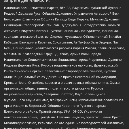
запрете деятельности:
Национал-большевистская партия, ВЕК РА, Рада земли Кубанской Духовно
Родовой Державы Русь, Община Духовного Управления Асгардской Веси
Беловодья, Славянская Община Капища Веды Перуна, Мужская Духовная
Семинария Староверов-Инглингов, Нурджулар, К Богодержавию, Таблиги
Джамаат, Свидетели Иеговы, Русское национальное единство, Национал-
социалистическое общество, Джамаат мувахидов, Объединенный Вилайат
Кабарды, Балкарии и Карачая, Союз славян, Ат-Такфир Валь-Хиджра, Пит
Буль, Национал-социалистическая рабочая партия России, Славянский союз,
Формат-18, Благородный Орден Дьявола, Армия воли народа,
Национальная Социалистическая Инициатива города Череповца, Духовно-
Родовая Держава Русь, Русское национальное единство, Древнерусской
Инглистической церкви Православных Староверов-Инглингов, Русский
общенациональный союз, Движение против нелегальной иммиграции,
Кровь и Честь, О свободе совести и о религиозных объединениях, Омская
организация общественного политического движения Русское
национальное единство, Северное Братство, Клуб Болельщиков
Футбольного Клуба Динамо, Файзрахманисты, Мусульманская религиозная
организация п. Боровский, Община Коренного Русского народа
Щелковского района, Правый сектор, УНА - УНСО, Украинская
повстанческая армия, Тризуб им. Степана Бандеры, Братство, Белый Крест,
Misanthropic division, Религиозное объединение последователей инглиизма,
Народная Социальная Инициатива, TulaSkins, Этнополитическое