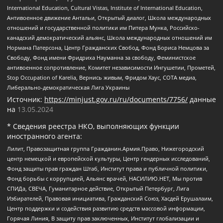
International Education, Cultural Vistas, Institute of International Education,
Антивоенное движение Антальи, Открытый диалог, Школа международных
отношений и государственной политики им Питера Мунка, Российско-
канадский демократический альянс, Школа международных отношений им
Нормана Патерсона, Центр Гражданских Свобод, Фонд Бориса Немцова за
Свободу, Фонд имени Фридриха Науманна за свободу, Феминистское
антивоенное сопротивление, Комитет независимости Ингушетии, Прометей,
Stop Occupation of Karelia, Вернись живым, Фридом Хаус, СОТА медиа,
Либерально-демократическая Лига Украины
Источник:
https://minjust.gov.ru/ru/documents/7756/
данные
на
13.05.2024
* Сведения реестра НКО, выполняющих функции
иностранного агента:
Лилит, Правозащитная группа Гражданин.Армия.Право, Нижегородский
центр немецкой и европейской культуры, Центр гендерных исследований,
Фонд защиты прав граждан Штаб, Институт права и публичной политики,
Фонд борьбы с коррупцией, Альянс врачей, НАСИЛИЮ.НЕТ, Мы против
СПИДа, СВЕЧА, Гуманитарное действие, Открытый Петербург, Лига
Избирателей, Правовая инициатива, Гражданский Союз, Хасдей Ерушалаим,
Центр поддержки и содействия развитию средств массовой информации,
Горячая Линия, В защиту прав заключенных, Институт глобализации и