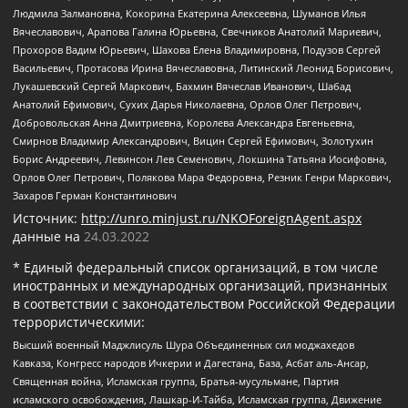
Людмила Залмановна, Кокорина Екатерина Алексеевна, Шуманов Илья
Вячеславович, Арапова Галина Юрьевна, Свечников Анатолий Мариевич,
Прохоров Вадим Юрьевич, Шахова Елена Владимировна, Подузов Сергей
Васильевич, Протасова Ирина Вячеславовна, Литинский Леонид Борисович,
Лукашевский Сергей Маркович, Бахмин Вячеслав Иванович, Шабад
Анатолий Ефимович, Сухих Дарья Николаевна, Орлов Олег Петрович,
Добровольская Анна Дмитриевна, Королева Александра Евгеньевна,
Смирнов Владимир Александрович, Вицин Сергей Ефимович, Золотухин
Борис Андреевич, Левинсон Лев Семенович, Локшина Татьяна Иосифовна,
Орлов Олег Петрович, Полякова Мара Федоровна, Резник Генри Маркович,
Захаров Герман Константинович
Источник:
http://unro.minjust.ru/NKOForeignAgent.aspx
данные на
24.03.2022
* Единый федеральный список организаций, в том числе
иностранных и международных организаций, признанных
в соответствии с законодательством Российской Федерации
террористическими:
Высший военный Маджлисуль Шура Объединенных сил моджахедов
Кавказа, Конгресс народов Ичкерии и Дагестана, База, Асбат аль-Ансар,
Священная война, Исламская группа, Братья-мусульмане, Партия
исламского освобождения, Лашкар-И-Тайба, Исламская группа, Движение