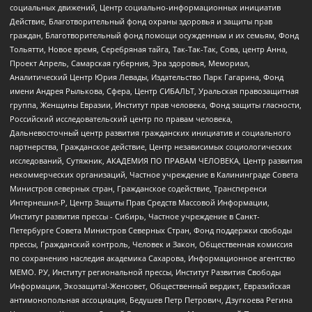
социальных движений, Центр социально-информационных инициатив
Действие, Благотворительный фонд охраны здоровья и защиты прав
граждан, Благотворительный фонд помощи осужденным и их семьям, Фонд
Тольятти, Новое время, Серебряная тайга, Так-Так-Так, Сова, центр Анна,
Проект Апрель, Самарская губерния, Эра здоровья, Мемориал,
Аналитический Центр Юрия Левады, Издательство Парк Гагарина, Фонд
имени Андрея Рылькова, Сфера, Центр СИБАЛЬТ, Уральская правозащитная
группа, Женщины Евразии, Институт прав человека, Фонд защиты гласности,
Российский исследовательский центр по правам человека,
Дальневосточный центр развития гражданских инициатив и социального
партнерства, Гражданское действие, Центр независимых социологических
исследований, Сутяжник, АКАДЕМИЯ ПО ПРАВАМ ЧЕЛОВЕКА, Центр развития
некоммерческих организаций, Частное учреждение в Калининграде Совета
Министров северных стран, Гражданское содействие, Трансперенси
Интернешнл-Р, Центр Защиты Прав Средств Массовой Информации,
Институт развития прессы - Сибирь, Частное учреждение в Санкт-
Петербурге Совета Министров Северных Стран, Фонд поддержки свободы
прессы, Гражданский контроль, Человек и Закон, Общественная комиссия
по сохранению наследия академика Сахарова, Информационное агентство
МЕМО. РУ, Институт региональной прессы, Институт Развития Свободы
Информации, Экозащита!-Женсовет, Общественный вердикт, Евразийская
антимонопольная ассоциация, Бедушев Петр Петрович, Дзугкоева Регина