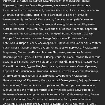
Николаевна, Кривенко Сергей Владимирович, Милославский Павел
Юрьевич, Шнырова Ольга Вадимовна, Чанышева Лилия Айратовна,
Сидорович Ольга Борисовна, Туровский Александр Алексеевич, Васильева
Анастасия Евгеньевна, Ривина Анна Валерьевна, Бойко Анатолий
Николаевич, Дугин Сергей Георгиевич, Пивоваров Андрей Сергеевич,
Аверин Виталий Евгеньевич, Барахоев Магомед Бекханович, Шарипков
Олег Викторович, Мошель Ирина Ароновна, Шведов Григорий Сергеевич,
Пономарев Лев Александрович, Каргалицкий Борис Юльевич, Созаев
Валерий Валерьевич, Исламов Тимур Рифгатович, Романова Ольга
Евгеньевна, Щаров Сергей Алексадрович, Цирульников Борис Альбертович,
Гасан Ольга Павловна, Паутов Юрий Анатольевич, Верховский Александр
Маркович, Пислакова-Паркер Марина Петровна, Кочеткова Татьяна
Владимировна, Чуркина Наталья Валерьевна, Акимова Татьяна Николаевна,
Золотарева Екатерина Александровна, Рачинский Ян Збигневич, Жемкова
Елена Борисовна, Гудков Лев Дмитриевич, Илларионова Юлия Юрьевна,
Саранг Анна Васильевна, Захарова Светлана Сергеевна, Аверин Владимир
Анатольевич, Щур Татьяна Михайловна, Щур Николай Алексеевич,
Блинушов Андрей Юрьевич, Мосин Алексей Геннадьевич, Гефтер Валентин
Михайлович, Симонов Алексей Кириллович, Флиге Ирина Анатольевна,
Мельникова Валентина Дмитриевна, Вититинова Елена Владимировна,
Баженова Светлана Куприяновна, Максимов Сергей Владимирович, Беляев
Сергей Иванович, Голубева Елена Николаевна, Ганнушкина Светлана
Алексеевна, Закс Елена Владимировна, Буртина Елена Юрьевна, Гендель