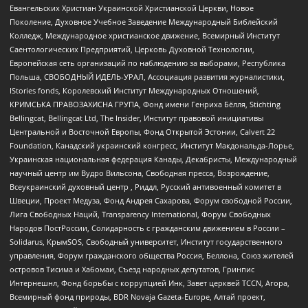
Евангельских Христиан Украинской Христианской Церкви, Новое
Поколение, Духовное Учебное Заведение Международный Библейский
Колледж, Международное христианское движение, Всемирный Институт
Саентологических Предприятий, Церковь Духовной Технологии,
Европейская сеть организаций по наблюдению за выборами, Республика
Польша, СВОБОДНЫЙ ИДЕЛЬ-УРАЛ, Ассоциация развития журналистики,
IStories fonds, Королевский Институт Международных Отношений,
КРИМСЬКА ПРАВОЗАХИСНА ГРУПА, Фонд имени Генриха Бёлля, Stichting
Bellingcat, Bellingcat Ltd, The Insider, Институт правовой инициативы
Центральной и Восточной Европы, Фонд Открытой Эстонии, Calvert 22
Foundation, Канадский украинский конгресс, Институт Макдональда-Лорье,
Украинская национальная федерация Канады, Декабристы, Международный
научный центр им Вудро Вильсона, Свободная пресса, Возрождение,
Всеукраинский духовный центр , Риддл, Русский антивоенный комитет в
Швеции, Проект Медуза, Фонд Андрея Сахарова, Форум свободной России,
Лига Свободных Наций, Transparеncy International, Форум Свободных
Народов ПостРоссии, Солидарность с гражданским движением в России –
Solidarus, КрымSOS, Свободный университет, Институт государственного
управления, Форум гражданского общества Россия, Беллона, Союз жителей
островов Тисима и Хабомаи, Съезд народных депутатов, Гринпис
Интернешнл, Фонд борьбы с коррупцией Инк, Завет церквей TCCN, Агора,
Всемирный фонд природы, BDR Novaja Gazeta-Europe, Алтай проект,