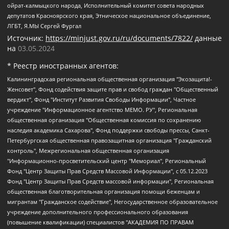
ойрат-калмыцкого народа, Исполнительный комитет совета народных
депутатов Красноярского края, Этническое национальное объединение,
ЛГБТ, Я.МЫ Сергей Фургал
Источник:
https://minjust.gov.ru/ru/documents/7822/
данные
на
03.05.2024
* Реестр иностранных агентов:
Калининградская региональная общественная организация "Экозащита!-Женсовет", Фонд содействия защите прав и свобод граждан "Общественный вердикт", Фонд "Институт Развития Свободы Информации", Частное учреждение "Информационное агентство МЕМО. РУ", Региональная общественная организация "Общественная комиссия по сохранению наследия академика Сахарова", Фонд поддержки свободы прессы, Санкт-Петербургская общественная правозащитная организация "Гражданский контроль", Межрегиональная общественная организация "Информационно-просветительский центр "Мемориал", Региональный Фонд "Центр Защиты Прав Средств Массовой Информации", с 05.12.2023 Фонд "Центр Защиты Прав Средств массовой информации", Региональная общественная благотворительная организация помощи беженцам и мигрантам "Гражданское содействие", Негосударственное образовательное учреждение дополнительного профессионального образования (повышение квалификации) специалистов "АКАДЕМИЯ ПО ПРАВАМ ЧЕЛОВЕКА", Свердловская региональная общественная организация "Сутяжник", Автономная некоммерческая организация "Центр независимых социологических исследований", Союз общественных объединений "Российский исследовательский центр по правам человека", Региональное общественное учреждение научно-информационный центр "МЕМОРИАЛ", Некоммерческая организация "Фонд защиты гласности", Автономная некоммерческая организация "Институт прав человека", Городская общественная организация "Екатеринбургское общество "МЕМОРИАЛ", Городская общественная организация "Рязанское историко-просветительское и правозащитное общество "Мемориал" (Рязанский Мемориал), Челябинский региональный орган общественной самодеятельности – женское общественное объединение "Женщины Евразии", Челябинский региональный орган общественной самодеятельности "Уральская правозащитная группа", Фонд содействия защите здоровья и социальной справедливости имени Андрея Рылькова, Автономная Некоммерческая Организация "Аналитический Центр Юрия Левады", Автономная некоммерческая организация социальной поддержки населения "Проект Апрель", Региональная общественная организация помощи женщинам и детям, находящимся в кризисной ситуации "Информационно-методический центр "Анна", Фонд содействия развитию массовых коммуникаций и правовому просвещению "Так-так-Так", Фонд содействия устойчивому развитию "Серебряная тайга", Свердловский региональный общественный фонд социальных проектов "Новое время", "Idel.Реалии", Кавказ.Реалии, Крым.Реалии, Телеканал Настоящее Время, Татаро-башкирская служба Радио Свобода (Azatliq Radiosi), Радио Свободная Европа/Радио Свобода (PCE/PC), "Сибирь.Реалии", "Фактограф", Благотворительный фонд помощи осужденным и их семьям, Автономная некоммерческая организация "Институт глобализации и социальных движений", Фонд "В защиту прав заключенных", Частное учреждение "Центр поддержки и содействия развитию средств массовой информации", Пензенский региональный общественный благотворительный фонд "Гражданский союз", "Север.Реалии", Некоммерческая организация Фонд "Правовая инициатива", Общество с ограниченной ответственностью "Радио Свободная Европа/Радио Свобода", Чешское информационное агентство "MEDIUM-ORIENT", Красноярская региональная общественная организация "Мы против СПИДа", Камалягин Денис Николаевич, Маркелов Сергей Евгеньевич, Пономарев Лев Александрович, Савицкая Людмила Алексеевна, Автономная некоммерческая организация "Центр по работе с проблемой насилия "НАСИЛИЮ.НЕТ", Межрегиональный профессиональный союз работников здравоохранения "Альянс врачей", Юридическое лицо, зарегистрированное в Латвийской Республике, SIA "Medusa Project" (регистрационный номер 40103797863, дата регистрации 10.06.2014), Некоммерческая организация "Фонд по борьбе с коррупцией", Автономная некоммерческая организация "Институт права и публичной политики", Баданин Роман Сергеевич, Гликин Максим Александрович, Железнова Мария Михайловна, Лукьянова Юлия Сергеевна, Маетная Елизавета Витальевна, Маняхин Петр Борисович, Чуракова Ольга Владимировна, Ярош Юлия Петровна, Юридическое лицо "The Insider SIA", зарегистрированное в Риге, Латвийская Республика (дата регистрации 26.06.2015), являющееся администратором доменного имени интернет-издания "The Insider SIA", https://theins.ru, Постернак Алексей Евгеньевич, Рубин Михаил Аркадьевич, Анин Роман Александрович, Юридическое лицо Istories fonds, зарегистрированное в Латвийской Республике (регистрационный номер 50008295751, дата регистрации 24.02.2020), Великовский Дмитрий Александрович, Долинина Ирина Николаевна, Мароховская Алеся Алексеевна, Шлейнов Роман Юрьевич, Шмагун Олеся Валентиновна, Общество с ограниченной ответственностью "Альтаир 2021", Общество с ограниченной ответственностью "Вега 2021", Общество с ограниченной ответственностью "Главный редактор 2021", Общество с ограниченной ответственностью "Ромашки монолит", Важенков Артем Валерьевич, Ивановская областная общественная организация "Центр гендерных исследований", Гурман Юрий Альбертович, Медиапроект "ОВД-Инфо", Егоров Владимир Владимирович, Жилинский Владимир Александрович, Общество с ограниченной ответственностью "ЗП", Иванова София Юрьевна, Карезина Инна Павловна, Кильтау Екатерина Викторовна, Петров Алексей Викторович, Пискунов Сергей Евгеньевич, Смирнов Сергей Сергеевич, Тихонов Михаил Сергеевич, Общество с ограниченной ответственностью "ЖУРНАЛИСТ-ИНОСТРАННЫЙ АГЕНТ", Арапова Галина Юрьевна, Вольтская Татьяна Анатольевна, Американская компания "Mason G.E.S. Anonymous Foundation" (США), являющаяся владельцем интернет-издания https://mnews.world/, Компания "Stichting Bellingcat", зарегистрированная в Нидерландах (дата регистрации 11.07.2018), Захаров Андрей Вячеславович, Клепиковская Екатерина Дмитриевна, Общество с ограниченной ответственностью "МЕМО", Перл Роман Александрович, Симонов Евгений Алексеевич, Соловьева Елена Анатольевна, Сотников Даниил Владимирович, Сурначева Елизавета Дмитриевна, Автономная некоммерческая организация по защите прав человека и информированию населения "Якутия – Наше Мнение", Общество с ограниченной ответственностью "Москоу диджитал медиа", с 26.01.2023 Общество с ограниченной ответственностью "Чайка Белые сады", Ветошкина Валерия Валерьевна, Заговора Максим Александрович, Межрегиональное общественное движение "Российская ЛГБТ - сеть", Оленичев Максим Владимирович, Павлов Иван Юрьевич, Скворцова Елена Сергеевна, Общество с ограниченной ответственностью "Как бы инагент", Кочетков Игорь Викторович, Общество с ограниченной ответственностью "Честные выборы", Еланчик Олег Александрович, Общество с ограниченной ответственностью "Нобелевский призыв", Гималова Регина Эмилевна, Григорьев Андрей Валерьевич, Григорьева Алина Александровна, Ассоциация по содействию защите прав призывников, альтернативнослужащих и военнослужащих "Правозащитная группа "Гражданин.Армия.Право", Хисамова Регина Фаритовна, Автономная некоммерческая организация по реализации социально-правовых программ "Лилит", Дальневосточное общественное движение "Маяк", Санкт-Петербургская ЛГБТ-инициативная группа "Выход", Инициативная группа ЛГБТ+ "Реверс", Алексеев Андрей Викторович, Бекбулатова Таисия Львовна, Беляев Иван Михайлович, Владыкина Елена Сергеевна, Гельман Марат Александрович, Никульшина Вероника Юрьевна, Толоконникова Надежда Андреевна, Шендерович Виктор Анатольевич, Общество с ограниченной ответственностью "Данное сообщение", Общество с ограниченной ответственностью Издательский дом "Новая глава", Айнбиндер Александра Александровна, Московский комьюнити-центр для ЛГБТ+инициатив, Благотворительный фонд развития филантропии, Deutsche Welle (Германия, Kurt-Schumacher-Strasse 3, 53113 Bonn), Борзунова Мария Михайловна, Воробьев Виктор Викторович, Голубева Анна Львовна, Константинова Алла Михайловна, Малкова Ирина Владимировна, Мурадов Мурад Абдулгалимович, Осетинская Елизавета Николаевна, Понасенков Евгений Николаевич, Ганапольский Матвей Юрьевич, Киселев Евгений Алексеевич, Борухович Ирина Григорьевна, Дремин Иван Тимофеевич, Дубровский Дмитрий Викторович, Красноярская региональная общественная организация поддержки и развития альтернативных образовательных технологий и межкультурных коммуникаций "ИНТЕРРА", Маяковская Екатерина Алексеевна, Фейгин Марк Захарович, Филимонов Андрей Викторович, Дзугкоева Регина Николаевна, Доброхотов Роман Александрович, Дудь Юрий Александрович, Елкин Сергей Владимирович, Кругликов Кирилл Игоревич, Сабунаева Мария Леонидовна, Семенов Алексей Владимирович, Шаинян Карен Багратович, Шульман Екатерина Михайловна, Асафьев Артур Валерьевич, Вахштайн Виктор Семенович, Венедиктов Алексей Алексеевич, Лушникова Екатерина Евгеньевна, Волков Леонид Михайлович, Невзоров Александр Глебович, Пархоменко Сергей Борисович, Сироткин Ярослав Николаевич, Кара-Мурза Владимир Владимирович, Баранова Наталья Владимировна, Гозман Леонид Яковлевич, Кагарлицкий Борис Юльевич, Климарев Михаил Валерьевич, Милов Владимир Станиславович, Автономная некоммерческая организация Краснодарский центр современного искусства "Типография", Моргенштерн Алишер Тагирович, Соболь Любовь Эдуардовна, Общество с ограниченной ответственностью "ЛИЗА НОРМ", Каспаров Гарри Кимович, Ходорковский Михаил Борисович, Общество с ограниченной ответственностью "Апрельские тезисы", Данилович Ирина Брониславовна, Кашин Олег Владимирович, Петров Николай Владимирович, Пивоваров Алексей Владимирович, Соколов Михаил Владимирович, Цветкова Юлия Владимировна, Чичваркин Евгений Александрович, Комитет против пыток/Команда против пыток, Общество с ограниченной ответственностью "Первый научный", Общество с ограниченной ответственностью "Вертолет и ко", Белоцерковская Вероника Борисовна, Кац Максим Евгеньевич, Лазарева Татьяна Юрьевна, Шаведдинов Руслан Табризович, Яшин Илья Валерьевич, Общество с ограниченной ответственностью "Иноагент ААВ", Алешковский Дмитрий Петрович, Альбац Евгения Марковна, Быков Дмитрий Львович, Галямина Юлия Евгеньевна, Лойко Сергей Леонидович, Мартынов Кирилл Константинович, Медведев Сергей Александрович, Крашенинников Федор Геннадиевич, Гордеева Катерина Вл