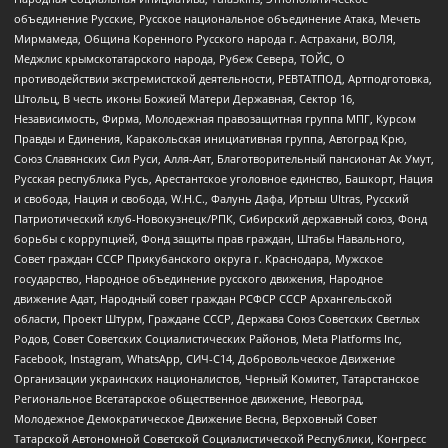
объединение Русские, Русское национальное объединение Атака, Мечеть
Мирмамеда, Община Коренного Русского народа г. Астрахани, ВОЛЯ,
Меджлис крымскотатарского народа, Рубеж Севера, ТОЙС, О
противодействии экстремистской деятельности, РЕВТАТПОД, Артподготовка,
Штольц, В честь иконы Божией Матери Державная, Сектор 16,
Независимость, Фирма, Молодежная правозащитная группа МПГ, Курсом
Правды и Единения, Каракольская инициативная группа, Автоград Крю,
Союз Славянских Сил Руси, Алля-Аят, Благотворительный пансионат Ак Умут,
Русская республика Русь, Арестантское уголовное единство, Башкорт, Нация
и свобода, Нация и свобода, W.H.С., Фалунь Дафа, Иртыш Ultras, Русский
Патриотический клуб-Новокузнецк/РПК, Сибирский державный союз, Фонд
борьбы с коррупцией, Фонд защиты прав граждан, Штабы Навального,
Совет граждан СССР Прикубанского округа г. Краснодара, Мужское
государство, Народное объединение русского движения, Народное
движение Адат, Народный совет граждан РСФСР СССР Архангельской
области, Проект Штурм, Граждане СССР, Держава Союз Советских Светлых
Родов, Совет Советских Социалистических Районов, Meta Platforms Inc,
Facebook, Instagram, WhatsApp, СИЧ-С14, Добровольческое Движение
Организации украинских националистов, Черный Комитет, Татарстанское
Региональное Всетатарское общественное движение, Невоград,
Молодежное Демократическое Движение Весна, Верховный Совет
Татарской Автономной Советской Социалистической Республики, Конгресс