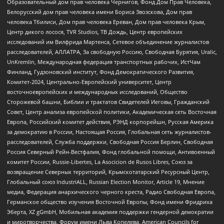
Образовательный дом прав человека Чернигов, Фонд Дом Прав Человека,
Белорусский дом прав человека имени Бориса Звозскова, Дом прав
человека Тбилиси, Дом прав человека Ереван, Дом прав человека Крым,
Центр дикого лосося, TVR Studios, ТВ Дождь, Центр европейских
исследований им Вилфрида Мартенса, Сетевое объединение журналистов
расследователей, АЛЛАТРА, За свободную Россию, Свободная Бурятия, Uralic,
UnKremlin, Международная федерация транспортных рабочих, ИстЧам
Финланд, Гудзоновский институт, Фонд Демократического Развития,
Комитет-2024, Центрально-Европейский университет, Центр
восточноевропейских и международных исследований, Общество
Сторожевой башни, Библии и трактатов Свидетелей Иеговы, Гражданский
Совет, Центр анализа европейской политики, Академическая сеть Восточная
Европа, Российский комитет действия, РЭНД корпорейшн, Русская Америка
за демократию в России, Настоящая Россия, Глобальная сеть журналистов-
расследователей, Служба поддержки, Свободная Россия Берлин, Свободная
Россия Северный Рейн-Вестфалия, Фонд глобальной помощи, Антивоенный
комитет России, Russie-Libertes, La Asocicion de Rusos Libres, Союз за
возвращение Северных территорий, Крымскотатарский Ресурсный Центр,
Глобальный союз IndustriALL, Russian Election Monitor, Article 19, Мнение
медиа, Федерация анархического черного креста, Радио Свободная Европа,
Германское общество изучения Восточной Европы, Фонд имени Фридриха
Эберта, XZ gGmbH, Мобильная академия поддержки гендерной демократии
и миротворчества, Форум имени Льва Копелева, American Councils for