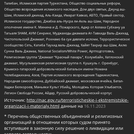
Талибан, Исламская партия Туркестана, Общество социальных реформ,
Общество возрождения исламского наследия, Дом двух святых, Джунд аш-
Шам, Исламский джихад, Аль-Каида, Имарат Кавказ, АБТО, Правый сектор,
Исламское государство, Джабха аль-Нусра ли-Ахль аш-Шам, Народное
ополчение имени К. Минина и Д. Пожарского, Аджр от Аллаха Субхану уа
Тагьаля SHAM, АУМ Синрике, Муджахеды джамаата Ат-Тавхида Валь-Джихад,
Чистопольский Джамаат, Рохнамо ба суи давлати исломи, Террористическое
сообщество Сеть, Катиба Таухид валь-Джихад, Хайят Тахрир аш-Шам, Ахлю
Сунна Валь Джамаа, National Socialism/White Power, Артподготовка,
Религиозная группа “Джамаат “Красный пахарь”, Колумбайн, Хатлонский
джамаат, Мусульманская религиозная группа п. Кушкуль г. Оренбург,
Крымско-татарский добровольческий батальон имени Номана
Челебиджихана, Азов, Партия исламского возрождения Таджикистана,
Народная самооборона, Дуббайский джамаат, московская ячейка, Батал-
Хаджи Белхороев, Маньяки Культ Убийц, Молодёжь Которая Улыбается,
Легион Свобода России, Айдар, Русский добровольческий корпус
Источник:
http://nac.gov.ru/terroristicheskie-i-ekstremistskie-
organizacii-i-materialy.html
данные на
16.11.2023
* Перечень общественных объединений и религиозных
организаций в отношении которых судом принято
вступившее в законную силу решение о ликвидации или