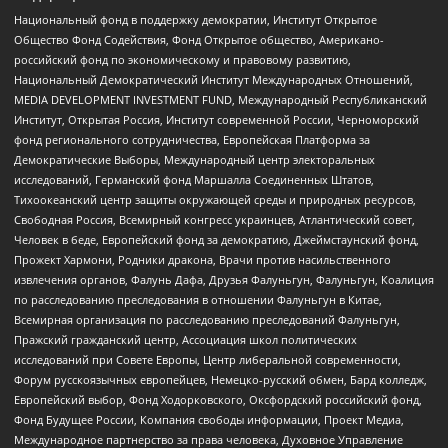
Национальный фонд в поддержку демократии, Институт Открытое
Общество Фонд Содействия, Фонд Открытое общество, Американо-
российский фонд по экономическому и правовому развитию,
Национальный Демократический Институт Международных Отношений,
MEDIA DEVELOPMENT INVESTMENT FUND, Международный Республиканский
Институт, Открытая Россия, Институт современной России, Черноморский
фонд регионального сотрудничества, Европейская Платформа за
Демократические Выборы, Международный центр электоральных
исследований, Германский фонд Маршалла Соединенных Штатов,
Тихоокеанский центр защиты окружающей среды и природных ресурсов,
Свободная Россия, Всемирный конгресс украинцев, Атлантический совет,
Человек в беде, Европейский фонд за демократию, Джеймстаунский фонд,
Прожект Хармони, Родники дракона, Врачи против насильственного
извлечения органов, Фалунь Дафа, Друзья Фалуньгун, Фалуньгун, Коалиция
по расследованию преследования в отношении Фалуньгун в Китае,
Всемирная организация по расследованию преследований Фалуньгун,
Пражский гражданский центр, Ассоциация школ политических
исследований при Совете Европы, Центр либеральной современности,
Форум русскоязычных европейцев, Немецко-русский обмен, Бард колледж,
Европейский выбор, Фонд Ходорковского, Оксфордский российский фонд,
Фонд Будущее России, Компания свободы информации, Проект Медиа,
Международное партнерство за права человека, Духовное Управление