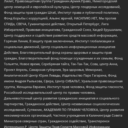
Лилит, Правозащитная группа Гражданин.Армия.Право, Нижегородский
центр немецкой и европейской культуры, Центр гендерных исследований,
Фонд защиты прав граждан Штаб, Институт права и публичной политики,
Фонд борьбы с коррупцией, Альянс врачей, НАСИЛИЮ.НЕТ, Мы против
СПИДа, СВЕЧА, Гуманитарное действие, Открытый Петербург, Лига
Избирателей, Правовая инициатива, Гражданский Союз, Хасдей Ерушалаим,
Центр поддержки и содействия развитию средств массовой информации,
Горячая Линия, В защиту прав заключенных, Институт глобализации и
социальных движений, Центр социально-информационных инициатив
Действие, Благотворительный фонд охраны здоровья и защиты прав
граждан, Благотворительный фонд помощи осужденным и их семьям, Фонд
Тольятти, Новое время, Серебряная тайга, Так-Так-Так, Сова, центр Анна,
Проект Апрель, Самарская губерния, Эра здоровья, Мемориал,
Аналитический Центр Юрия Левады, Издательство Парк Гагарина, Фонд
имени Андрея Рылькова, Сфера, Центр СИБАЛЬТ, Уральская правозащитная
группа, Женщины Евразии, Институт прав человека, Фонд защиты гласности,
Российский исследовательский центр по правам человека,
Дальневосточный центр развития гражданских инициатив и социального
партнерства, Гражданское действие, Центр независимых социологических
исследований, Сутяжник, АКАДЕМИЯ ПО ПРАВАМ ЧЕЛОВЕКА, Центр развития
некоммерческих организаций, Частное учреждение в Калининграде Совета
Министров северных стран, Гражданское содействие, Трансперенси
Интернешнл-Р, Центр Защиты Прав Средств Массовой Информации,