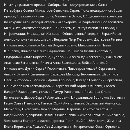
Институт развития прессы - Сибирь, Частное учреждение в Санкт-
Петербурге Совета Министров Северных Стран, Фонд поддержки свободы
прессы, Гражданский контроль, Человек и Закон, Общественная комиссия
по сохранению наследия академика Сахарова, Информационное агентство
МЕМО. РУ, Институт региональной прессы, Институт Развития Свободы
Информации, Экозащита!-Женсовет, Общественный вердикт, Евразийская
антимонопольная ассоциация, Бедушев Петр Петрович, Дзугкоева Регина
Николаевна, Кривенко Сергей Владимирович, Милославский Павел
Юрьевич, Шнырова Ольга Вадимовна, Чанышева Лилия Айратовна,
Сидорович Ольга Борисовна, Туровский Александр Алексеевич, Васильева
Анастасия Евгеньевна, Ривина Анна Валерьевна, Бойко Анатолий
Николаевич, Дугин Сергей Георгиевич, Пивоваров Андрей Сергеевич,
Аверин Виталий Евгеньевич, Барахоев Магомед Бекханович, Шарипков
Олег Викторович, Мошель Ирина Ароновна, Шведов Григорий Сергеевич,
Пономарев Лев Александрович, Каргалицкий Борис Юльевич, Созаев
Валерий Валерьевич, Исламов Тимур Рифгатович, Романова Ольга
Евгеньевна, Щаров Сергей Алексадрович, Цирульников Борис Альбертович,
Гасан Ольга Павловна, Паутов Юрий Анатольевич, Верховский Александр
Маркович, Пислакова-Паркер Марина Петровна, Кочеткова Татьяна
Владимировна, Чуркина Наталья Валерьевна, Акимова Татьяна Николаевна,
Золотарева Екатерина Александровна, Рачинский Ян Збигневич, Жемкова
Елена Борисовна, Гудков Лев Дмитриевич, Илларионова Юлия Юрьевна,