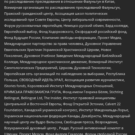
по расследованию преследования в отношении Фалуньгун в Китае,
Всемирная организация по расследованию преследований Фалуньгун,
Пражский гражданский центр, Ассоциация школ политических
исследований при Совете Европы, Центр либеральной современности,
Форум русскоязычных европейцев, Немецко-русский обмен, Бард колледж,
Европейский выбор, Фонд Ходорковского, Оксфордский российский фонд,
Фонд Будущее России, Компания свободы информации, Проект Медиа,
Международное партнерство за права человека, Духовное Управление
Евангельских Христиан Украинской Христианской Церкви, Новое
Поколение, Духовное Учебное Заведение Международный Библейский
Колледж, Международное христианское движение, Всемирный Институт
Саентологических Предприятий, Церковь Духовной Технологии,
Европейская сеть организаций по наблюдению за выборами, Республика
Польша, СВОБОДНЫЙ ИДЕЛЬ-УРАЛ, Ассоциация развития журналистики,
IStories fonds, Королевский Институт Международных Отношений,
КРИМСЬКА ПРАВОЗАХИСНА ГРУПА, Фонд имени Генриха Бёлля, Stichting
Bellingcat, Bellingcat Ltd, The Insider, Институт правовой инициативы
Центральной и Восточной Европы, Фонд Открытой Эстонии, Calvert 22
Foundation, Канадский украинский конгресс, Институт Макдональда-Лорье,
Украинская национальная федерация Канады, Декабристы, Международный
научный центр им Вудро Вильсона, Свободная пресса, Возрождение,
Всеукраинский духовный центр , Риддл, Русский антивоенный комитет в
Швеции, Проект Медуза, Фонд Андрея Сахарова, Форум свободной России,