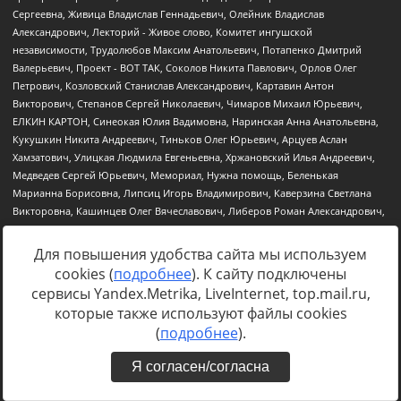
Для повышения удобства сайта мы используем
cookies (
подробнее
). К сайту подключены
Источник:
https://minjust.gov.ru/uploaded/files/reestr-
сервисы Yandex.Metrika, LiveInternet, top.mail.ru,
inostrannyih-agentov-22-03-2024.pdf
данные на
22.03.2024
которые также используют файлы cookies
(
подробнее
).
Я согласен/согласна