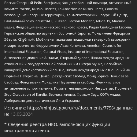
Россия Северный Рейн-Вестфалия, Фонд глобальной помощи, Антивоенный
комитет России, Russie-Libertes, La Asocicion de Rusos Libres, Союз за
возвращение Северных территорий, Крымскотатарский Ресурсный Центр,
Глобальный союз IndustriALL, Russian Election Monitor, Article 19, Мнение
медиа, Федерация анархического черного креста, Радио Свободная Европа,
Германское общество изучения Восточной Европы, Фонд имени Фридриха
Эберта, XZ gGmbH, Мобильная академия поддержки гендерной демократии
и миротворчества, Форум имени Льва Копелева, American Councils for
International Education, Cultural Vistas, Institute of International Education,
Антивоенное движение Антальи, Открытый диалог, Школа международных
отношений и государственной политики им Питера Мунка, Российско-
канадский демократический альянс, Школа международных отношений им
Нормана Патерсона, Центр Гражданских Свобод, Фонд Бориса Немцова за
Свободу, Фонд имени Фридриха Науманна за свободу, Феминистское
антивоенное сопротивление, Комитет независимости Ингушетии, Прометей,
Stop Occupation of Karelia, Вернись живым, Фридом Хаус, СОТА медиа,
Либерально-демократическая Лига Украины
Источник:
https://minjust.gov.ru/ru/documents/7756/
данные
на
13.05.2024
* Сведения реестра НКО, выполняющих функции
иностранного агента: