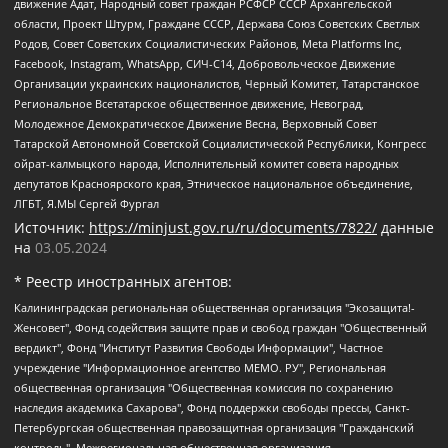
движение Адат, Народный совет граждан РСФСР СССР Архангельской
области, Проект Штурм, Граждане СССР, Держава Союз Советских Светлых
Родов, Совет Советских Социалистических Районов, Meta Platforms Inc,
Facebook, Instagram, WhatsApp, СИЧ-С14, Добровольческое Движение
Организации украинских националистов, Черный Комитет, Татарстанское
Региональное Всетатарское общественное движение, Невоград,
Молодежное Демократическое Движение Весна, Верховный Совет
Татарской Автономной Советской Социалистической Республики, Конгресс
ойрат-калмыцкого народа, Исполнительный комитет совета народных
депутатов Красноярского края, Этническое национальное объединение,
ЛГБТ, Я.МЫ Сергей Фургал
Источник:
https://minjust.gov.ru/ru/documents/7822/
данные
на
03.05.2024
* Реестр иностранных агентов:
Калининградская региональная общественная организация "Экозащита!-Женсовет", Фонд содействия защите прав и свобод граждан "Общественный вердикт", Фонд "Институт Развития Свободы Информации", Частное учреждение "Информационное агентство МЕМО. РУ", Региональная общественная организация "Общественная комиссия по сохранению наследия академика Сахарова", Фонд поддержки свободы прессы, Санкт-Петербургская общественная правозащитная организация "Гражданский контроль", Межрегиональная общественная организация "Информационно-просветительский центр "Мемориал", Региональный Фонд "Центр Защиты Прав Средств Массовой Информации", с 05.12.2023 Фонд "Центр Защиты Прав Средств массовой информации", Региональная общественная благотворительная организация помощи беженцам и мигрантам "Гражданское содействие", Негосударственное образовательное учреждение дополнительного профессионального образования (повышение квалификации) специалистов "АКАДЕМИЯ ПО ПРАВАМ ЧЕЛОВЕКА", Свердловская региональная общественная организация "Сутяжник", Автономная некоммерческая организация "Центр независимых социологических исследований", Союз общественных объединений "Российский исследовательский центр по правам человека", Региональное общественное учреждение научно-информационный центр "МЕМОРИАЛ", Некоммерческая организация "Фонд защиты гласности", Автономная некоммерческая организация "Институт прав человека", Городская общественная организация "Екатеринбургское общество "МЕМОРИАЛ", Городская общественная организация "Рязанское историко-просветительское и правозащитное общество "Мемориал" (Рязанский Мемориал), Челябинский региональный орган общественной самодеятельности – женское общественное объединение "Женщины Евразии", Челябинский региональный орган общественной самодеятельности "Уральская правозащитная группа", Фонд содействия защите здоровья и социальной справедливости имени Андрея Рылькова, Автономная Некоммерческая Организация "Аналитический Центр Юрия Левады", Автономная некоммерческая организация социальной поддержки населения "Проект Апрель", Региональная общественная организация помощи женщинам и детям, находящимся в кризисной ситуации "Информационно-методический центр "Анна", Фонд содействия развитию массовых коммуникаций и правовому просвещению "Так-так-Так", Фонд содействия устойчивому развитию "Серебряная тайга", Свердловский региональный общественный фонд социальных проектов "Новое время", "Idel.Реалии", Кавказ.Реалии, Крым.Реалии, Телеканал Настоящее Время, Татаро-башкирская служба Радио Свобода (Azatliq Radiosi), Радио Свободная Европа/Радио Свобода (PCE/PC), "Сибирь.Реалии", "Фактограф", Благотворительный фонд помощи осужденным и их семьям, Автономная некоммерческая организация "Институт глобализации и социальных движений", Фонд "В защиту прав заключенных", Частное учреждение "Центр поддержки и содействия развитию средств массовой информации", Пензенский региональный общественный благотворительный фонд "Гражданский союз", "Север.Реалии", Некоммерческая организация Фонд "Правовая инициатива", Общество с ограниченной ответственностью "Радио Свободная Европа/Радио Свобода", Чешское информационное агентство "MEDIUM-ORIENT", Красноярская региональная общественная организация "Мы против СПИДа", Камалягин Денис Николаевич, Маркелов Сергей Евгеньевич, Пономарев Лев Александрович, Савицкая Людмила Алексеевна, Автономная некоммерческая организация "Центр по работе с проблемой насилия "НАСИЛИЮ.НЕТ", Межрегиональный профессиональный союз работников здравоохранения "Альянс врачей", Юридическое лицо, зарегистрированное в Латвийской Республике, SIA "Medusa Project" (регистрационный номер 40103797863, дата регистрации 10.06.2014), Некоммерческая организация "Фонд по борьбе с коррупцией", Автономная некоммерческая организация "Институт права и публичной политики", Баданин Роман Сергеевич, Гликин Максим Александрович, Железнова Мария Михайловна, Лукьянова Юлия Сергеевна, Маетная Елизавета Витальевна, Маняхин Петр Борисович, Чуракова Ольга Владимировна, Ярош Юлия Петровна, Юридическое лицо "The Insider SIA", зарегистрированное в Риге, Латвийская Республика (дата регистрации 26.06.2015), являющееся администратором доменного имени интернет-издания "The Insider SIA", https://theins.ru, Постернак Алексей Евгеньевич, Рубин Михаил Аркадьевич, Анин Роман Александрович, Юридическое лицо Istories fonds, зарегистрированное в Латвийской Республике (регистрационный номер 50008295751, дата регистрации 24.02.2020), Великовский Дмитрий Александрович, Долинина Ирина Николаевна, Мароховская Алеся Алексеевна, Шлейнов Роман Юрьевич, Шмагун Олеся Валентиновна, Общество с ограниченной ответственностью "Альтаир 2021", Общество с ограниченной ответственностью "Вега 2021", Общество с ограниченной ответственностью "Главный редактор 2021", Общество с ограниченной ответственностью "Ромашки монолит", Важенков Артем Валерьевич, Ивановская областная общественная организация "Центр гендерных исследований", Гурман Юрий Альбертович, Медиапроект "ОВД-Инфо", Егоров Владимир Владимирович, Жилинский Владимир Александрович, Общество с ограниченной ответственностью "ЗП", Иванова София Юрьевна, Карезина Инна Павловна, Кильтау Екатерина Викторовна, Петров Алексей Викторович, Пискунов Сергей Евгеньевич, Смирнов Сергей Сергеевич, Тихонов Михаил Сергеевич, Общество с ограниченной ответственностью "ЖУРНАЛИСТ-ИНОСТРАННЫЙ АГЕНТ", Арапова Галина Юрьевна, Вольтская Татьяна Анатольевна, Американская компания "Mason G.E.S. Anonymous Foundation" (США), являющаяся владельцем интернет-издания https://mnews.world/, Компания "Stichting Bellingcat", зарегистрированная в Нидерландах (дата регистрации 11.07.2018), Захаров Андрей Вячеславович, Клепиковская Екатерина Дмитриевна, Общество с ограниченной ответственностью "МЕМО", Перл Роман Александрович, Симонов Евгений Алексеевич, Соловьева Елена Анатольевна, Сотников Даниил Владимирович, Сурначева Елизавета Дмитриевна, Автономная некоммерческая организация по защите прав человека и информированию населения "Якутия – Наше Мнение", Общество с ограниченной ответственностью "Москоу диджитал медиа", с 26.01.2023 Общество с ограниченной ответственностью "Чайка Белые сады", Ветошкина Валерия Валерьевна, Заговора Максим Александрович, Межрегиональное общественное движение "Российская ЛГБТ - сеть", Оленичев Максим Владимирович, Павлов Иван Юрьевич, Скворцова Елена Сергеевна, Общество с ограниченной ответственностью "Как бы инагент", Кочетков Игорь Викторович, Общество с ограниченной ответственностью "Честные выборы", Еланчик Олег Александрович, Общество с ограниченной ответственностью "Нобелевский призыв", Гималова Регина Эмилевна, Григорьев Андрей Валерьевич, Григорьева Алина Александровна, Ассоциация по содействию защите прав призывников, альтернативнослужащих и военнослужащих "Правозащитная группа "Гражданин.Армия.Право", Хисамова Регина Фаритовна, Автономная некоммерческая организация по реализации социально-правовых программ "Лилит", Дальневосточное общественное движение "Маяк", Санкт-Петербургская ЛГБТ-инициативная группа "Выход", Инициативная группа ЛГБТ+ "Реверс", Алексеев Андрей Викторович, Бекбулатова Таисия Львовна, Беляев Иван Михайлович, Владыкина Елена Сергеевна, Гельман Марат Александрович, Никульшина Вероника Юрьевна, Толоконникова Надежда Андреевна, Шендерович Виктор Анатольевич, Общество с ограниченной ответственностью "Данное сообщение", Общество с ограниченной ответственностью Издательский дом "Новая глава", Айнбиндер Александра Александровна, Московский комьюнити-центр для ЛГБТ+инициатив, Благотворительный фонд развития филантропии, Deutsche Welle (Германия, Kurt-Schumacher-Strasse 3, 53113 Bonn), Борзунова Мария Михайловна, Воробьев Виктор Викторович, Голубева Анна Львовна, Константинова Алла Михайловна, Малкова Ирина Владимировна, Мурадов Мурад Абдулгалимович, Осетинская Елизавета Николаевна, Понасенков Евгений Николаевич, Ганапольский Матвей Юрьевич, Киселев Евгений Алексеевич, Борухович Ирина Григорьевна, Дремин Иван Тимофеевич, Дубровский Дмитрий Викторович, Красноярская региональная общественная организация поддержки и развития альтернативных образовательных технологий и межкультурных коммуникаций "ИНТЕРРА", Маяковская Екатерина Алексеевна, Фейгин Марк Захарович, Филимонов Андрей Викторович, Дзугкоева Регина Николаевна, Доброхотов Роман Александрович, Дудь Юрий Александрович, Елкин Сергей Владимирович, Кругликов Кирилл Игоревич, Сабунаева Мария Леонидовна, Семенов Алексей Владимирович, Шаинян Карен Багратович, Шульман Екатерина Михайловна, Асафьев Артур Валерьевич, Вахштайн Виктор Семенович, Венедиктов Алексей Алексеевич, Лушникова Екатерина Евгеньевна, Волков Леонид Михайлович, Невзоров Александр Глебович, Пархоменко Сергей Борисович, Сироткин Ярослав Николаевич, Кара-Мурза Владимир Владимирович, Баранова Наталья Владимировна, Гозман Леонид Яковлевич, Кагарлицкий Борис Юльевич, Климарев Михаил Валерьевич, Милов Владимир Станиславович, Автономная некоммерческая организация Краснодарский центр современного искусства "Типография", Моргенштерн Алишер Тагирович, Соболь Любовь Эдуардовна, Общество с ограниченной ответственностью "ЛИЗА НОРМ", Каспаров Гарри Кимович, Ходорковский Михаил Борисович, Общество с ограниченной ответственностью "Апрельские тезисы", Данилович Ирина Брониславовна, Кашин Олег Владимирович, Петров Николай Владимирович, Пивоваров Алексей Владимирович, Соколов Михаил Владимирович, Цветкова Юлия Владимировна, Чичваркин Евгений Александрович, Комитет против пыток/Команда против пыток, Общество с ограниченной ответственностью "Первый научный", Общество с ограниченной ответственностью "Вертолет и ко", Белоцерковская Вероника Борисовна, Кац Максим Евгеньевич, Лазарева Татьяна Юрьевна, Шаведдинов Руслан Табризович, Яшин Илья Валерьевич, Общество с ограниченной ответственностью "Иноагент ААВ", Алешковский Дмитрий Петрович, Альбац Евгения Марковна, Быков Дмитрий Львович, Галямина Юлия Евгеньевна, Лойко Сергей Леонидович, Мартынов Кирилл Константинович, Медведев Сергей Александрович, Крашенинников Федор Геннадиевич, Гордеева Катерина Вл