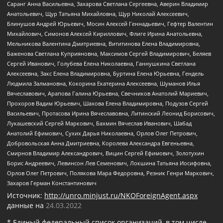
Саранг Анна Васильевна, Захарова Светлана Сергеевна, Аверин Владимир
Анатольевич, Щур Татьяна Михайловна, Щур Николай Алексеевич,
Блинушов Андрей Юрьевич, Мосин Алексей Геннадьевич, Гефтер Валентин
Михайлович, Симонов Алексей Кириллович, Флиге Ирина Анатольевна,
Мельникова Валентина Дмитриевна, Вититинова Елена Владимировна,
Баженова Светлана Куприяновна, Максимов Сергей Владимирович, Беляев
Сергей Иванович, Голубева Елена Николаевна, Ганнушкина Светлана
Алексеевна, Закс Елена Владимировна, Буртина Елена Юрьевна, Гендель
Людмила Залмановна, Кокорина Екатерина Алексеевна, Шуманов Илья
Вячеславович, Арапова Галина Юрьевна, Свечников Анатолий Мариевич,
Прохоров Вадим Юрьевич, Шахова Елена Владимировна, Подузов Сергей
Васильевич, Протасова Ирина Вячеславовна, Литинский Леонид Борисович,
Лукашевский Сергей Маркович, Бахмин Вячеслав Иванович, Шабад
Анатолий Ефимович, Сухих Дарья Николаевна, Орлов Олег Петрович,
Добровольская Анна Дмитриевна, Королева Александра Евгеньевна,
Смирнов Владимир Александрович, Вицин Сергей Ефимович, Золотухин
Борис Андреевич, Левинсон Лев Семенович, Локшина Татьяна Иосифовна,
Орлов Олег Петрович, Полякова Мара Федоровна, Резник Генри Маркович,
Захаров Герман Константинович
Источник:
http://unro.minjust.ru/NKOForeignAgent.aspx
данные на
24.03.2022
* Единый федеральный список организаций, в том числе