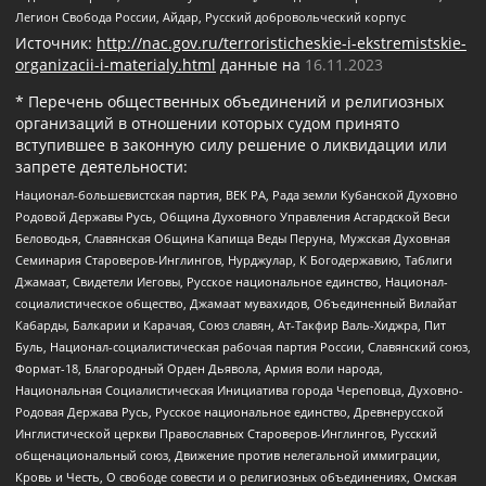
Легион Свобода России, Айдар, Русский добровольческий корпус
Источник:
http://nac.gov.ru/terroristicheskie-i-ekstremistskie-
organizacii-i-materialy.html
данные на
16.11.2023
* Перечень общественных объединений и религиозных
организаций в отношении которых судом принято
вступившее в законную силу решение о ликвидации или
запрете деятельности:
Национал-большевистская партия, ВЕК РА, Рада земли Кубанской Духовно
Родовой Державы Русь, Община Духовного Управления Асгардской Веси
Беловодья, Славянская Община Капища Веды Перуна, Мужская Духовная
Семинария Староверов-Инглингов, Нурджулар, К Богодержавию, Таблиги
Джамаат, Свидетели Иеговы, Русское национальное единство, Национал-
социалистическое общество, Джамаат мувахидов, Объединенный Вилайат
Кабарды, Балкарии и Карачая, Союз славян, Ат-Такфир Валь-Хиджра, Пит
Буль, Национал-социалистическая рабочая партия России, Славянский союз,
Формат-18, Благородный Орден Дьявола, Армия воли народа,
Национальная Социалистическая Инициатива города Череповца, Духовно-
Родовая Держава Русь, Русское национальное единство, Древнерусской
Инглистической церкви Православных Староверов-Инглингов, Русский
общенациональный союз, Движение против нелегальной иммиграции,
Кровь и Честь, О свободе совести и о религиозных объединениях, Омская