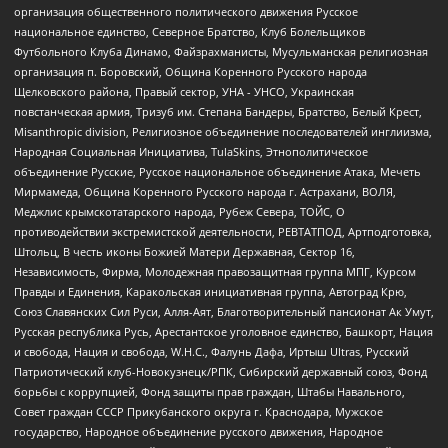
организация общественного политического движения Русское
национальное единство, Северное Братство, Клуб Болельщиков
Футбольного Клуба Динамо, Файзрахманисты, Мусульманская религиозная
организация п. Боровский, Община Коренного Русского народа
Щелковского района, Правый сектор, УНА - УНСО, Украинская
повстанческая армия, Тризуб им. Степана Бандеры, Братство, Белый Крест,
Misanthropic division, Религиозное объединение последователей инглиизма,
Народная Социальная Инициатива, TulaSkins, Этнополитическое
объединение Русские, Русское национальное объединение Атака, Мечеть
Мирмамеда, Община Коренного Русского народа г. Астрахани, ВОЛЯ,
Меджлис крымскотатарского народа, Рубеж Севера, ТОЙС, О
противодействии экстремистской деятельности, РЕВТАТПОД, Артподготовка,
Штольц, В честь иконы Божией Матери Державная, Сектор 16,
Независимость, Фирма, Молодежная правозащитная группа МПГ, Курсом
Правды и Единения, Каракольская инициативная группа, Автоград Крю,
Союз Славянских Сил Руси, Алля-Аят, Благотворительный пансионат Ак Умут,
Русская республика Русь, Арестантское уголовное единство, Башкорт, Нация
и свобода, Нация и свобода, W.H.С., Фалунь Дафа, Иртыш Ultras, Русский
Патриотический клуб-Новокузнецк/РПК, Сибирский державный союз, Фонд
борьбы с коррупцией, Фонд защиты прав граждан, Штабы Навального,
Совет граждан СССР Прикубанского округа г. Краснодара, Мужское
государство, Народное объединение русского движения, Народное