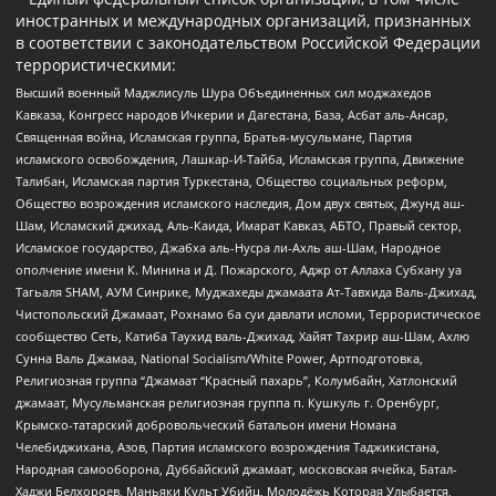
иностранных и международных организаций, признанных
в соответствии с законодательством Российской Федерации
террористическими:
Высший военный Маджлисуль Шура Объединенных сил моджахедов
Кавказа, Конгресс народов Ичкерии и Дагестана, База, Асбат аль-Ансар,
Священная война, Исламская группа, Братья-мусульмане, Партия
исламского освобождения, Лашкар-И-Тайба, Исламская группа, Движение
Талибан, Исламская партия Туркестана, Общество социальных реформ,
Общество возрождения исламского наследия, Дом двух святых, Джунд аш-
Шам, Исламский джихад, Аль-Каида, Имарат Кавказ, АБТО, Правый сектор,
Исламское государство, Джабха аль-Нусра ли-Ахль аш-Шам, Народное
ополчение имени К. Минина и Д. Пожарского, Аджр от Аллаха Субхану уа
Тагьаля SHAM, АУМ Синрике, Муджахеды джамаата Ат-Тавхида Валь-Джихад,
Чистопольский Джамаат, Рохнамо ба суи давлати исломи, Террористическое
сообщество Сеть, Катиба Таухид валь-Джихад, Хайят Тахрир аш-Шам, Ахлю
Сунна Валь Джамаа, National Socialism/White Power, Артподготовка,
Религиозная группа “Джамаат “Красный пахарь”, Колумбайн, Хатлонский
джамаат, Мусульманская религиозная группа п. Кушкуль г. Оренбург,
Крымско-татарский добровольческий батальон имени Номана
Челебиджихана, Азов, Партия исламского возрождения Таджикистана,
Народная самооборона, Дуббайский джамаат, московская ячейка, Батал-
Хаджи Белхороев, Маньяки Культ Убийц, Молодёжь Которая Улыбается,