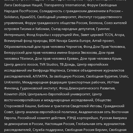
Лига Свободных Наций, Transparеncy International, Форум Свободных
Народов ПостРоссии, Солидарность с гражданским движением в России –
Solidarus, КрымSOS, Свободный университет, Институт государственного
управления, Форум гражданского общества Россия, Беллона, Союз жителей
островов Тисима и Хабомаи, Съезд народных депутатов, Гринпис
Интернешнл, Фонд борьбы с коррупцией Инк, Завет церквей TCCN, Агора,
Всемирный фонд природы, BDR Novaja Gazeta-Europe, Алтай проект,
Образовательный дом прав человека Чернигов, Фонд Дом Прав Человека,
Белорусский дом прав человека имени Бориса Звозскова, Дом прав
человека Тбилиси, Дом прав человека Ереван, Дом прав человека Крым,
Центр дикого лосося, TVR Studios, ТВ Дождь, Центр европейских
исследований им Вилфрида Мартенса, Сетевое объединение журналистов
расследователей, АЛЛАТРА, За свободную Россию, Свободная Бурятия, Uralic,
UnKremlin, Международная федерация транспортных рабочих, ИстЧам
Финланд, Гудзоновский институт, Фонд Демократического Развития,
Комитет-2024, Центрально-Европейский университет, Центр
восточноевропейских и международных исследований, Общество
Сторожевой башни, Библии и трактатов Свидетелей Иеговы, Гражданский
Совет, Центр анализа европейской политики, Академическая сеть Восточная
Европа, Российский комитет действия, РЭНД корпорейшн, Русская Америка
за демократию в России, Настоящая Россия, Глобальная сеть журналистов-
расследователей, Служба поддержки, Свободная Россия Берлин, Свободная