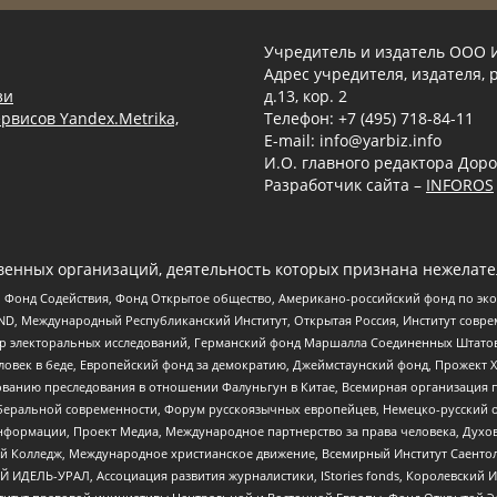
Учредитель и издатель ООО 
Адрес учредителя, издателя, р
зи
д.13, кор. 2
рвисов Yandex.Metrika,
Телефон: +7 (495) 718-84-11
E-mail: info@yarbiz.info
И.О. главного редактора Доро
Разработчик сайта –
INFOROS
енных организаций, деятельность которых признана нежелате
 Фонд Содействия, Фонд Открытое общество, Американо-российский фонд по э
 Международный Республиканский Институт, Открытая Россия, Институт совре
р электоральных исследований, Германский фонд Маршалла Соединенных Штатов
еловек в беде, Европейский фонд за демократию, Джеймстаунский фонд, Прожект
дованию преследования в отношении Фалуньгун в Китае, Всемирная организация 
беральной современности, Форум русскоязычных европейцев, Немецко-русский о
формации, Проект Медиа, Международное партнерство за права человека, Духов
 Колледж, Международное христианское движение, Всемирный Институт Саентол
 ИДЕЛЬ-УРАЛ, Ассоциация развития журналистики, IStories fonds, Королевск