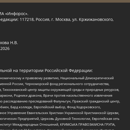
ИА «Инфорос».
едакции: 117218, Россия, г. Москва, ул. Кржижановского,
хова Н.В.
2026
льной на территории Российской Федерации:
кономическому и правовому развитию, Национальный Демократический
менной России, Черноморский фонд регионального сотрудничества,
, Тихоокеанский центр защиты окружающей среды и природных ресурсов,
 Хармони, Родники дракона, Врачи против насильственного извлечения
по расследованию преследований Фалуньгун, Пражский гражданский центр,
бмен, Бард колледж, Европейский выбор, Фонд Ходорковского,
ное Управление Евангельских Христиан Украинской Христианской Церкви,
огических Предприятий, Церковь Духовной Технологии, Европейская сеть
ий Институт Международных Отношений, КРИМСЬКА ПРАВОЗАХИСНА ГРУПА,