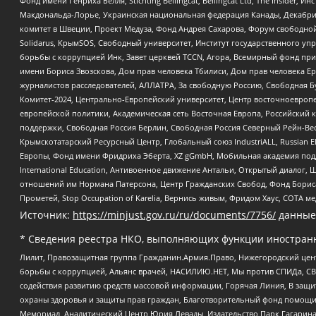
Фонд имени Генриха Бёлля, Stichting Bellingcat, Bellingcat Ltd, The Inside
Макдональда-Лорье, Украинская национальная федерация Канады, Декабрис
комитет в Швеции, Проект Медуза, Фонд Андрея Сахарова, Форум свободной 
Solidarus, КрымSOS, Свободный университет, Институт государственного у
борьбы с коррупцией Инк, Завет церквей TCCN, Агора, Всемирный фонд при
имени Бориса Звозскова, Дом прав человека Тбилиси, Дом прав человека Ер
журналистов расследователей, АЛЛАТРА, За свободную Россию, Свободная Б
Комитет-2024, Центрально-Европейский университет, Центр восточноевроп
европейской политики, Академическая сеть Восточная Европа, Российский к
поддержки, Свободная Россия Берлин, Свободная Россия Северный Рейн-Вест
Крымскотатарский Ресурсный Центр, Глобальный союз IndustriALL, Russian E
Европы, Фонд имени Фридриха Эберта, XZ gGmbH, Мобильная академия поддержк
International Education, Антивоенное движение Антальи, Открытый диало
отношений им Нормана Патерсона, Центр Гражданских Свобод, Фонд Бориса
Прометей, Stop Occupation of Karelia, Вернись живым, Фридом Хаус, СОТА 
Источник:
https://minjust.gov.ru/ru/documents/7756/
данные
* Сведения реестра НКО, выполняющих функции иностранн
Лилит, Правозащитная группа Гражданин.Армия.Право, Нижегородский цент
борьбы с коррупцией, Альянс врачей, НАСИЛИЮ.НЕТ, Мы против СПИДа, СВЕ
содействия развитию средств массовой информации, Горячая Линия, В защ
охраны здоровья и защиты прав граждан, Благотворительный фонд помощи ос
Мемориал, Аналитический Центр Юрия Левады, Издательство Парк Гагарина