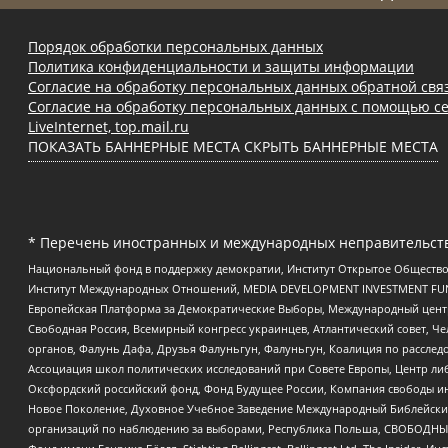
Порядок обработки персональных данных
Политика конфиденциальности и защиты информации
Согласие на обработку персональных данных обратной свя
Согласие на обработку персональных данных с помощью се
LiveInternet, top.mail.ru
ПОКАЗАТЬ БАННЕРНЫЕ МЕСТА
СКРЫТЬ БАННЕРНЫЕ МЕСТА
* Перечень иностранных и международных неправительств
Национальный фонд в поддержку демократии, Институт Открытое Общество
Институт Международных Отношений, MEDIA DEVELOPMENT INVESTMENT FUND,
Европейская Платформа за Демократические Выборы, Международный цент
Свободная Россия, Всемирный конгресс украинцев, Атлантический совет, Ч
органов, Фалунь Дафа, Друзья Фалуньгун, Фалуньгун, Коалиция по рассле
Ассоциация школ политических исследований при Совете Европы, Центр ли
Оксфордский российский фонд, Фонд Будущее России, Компания свободы ин
Новое Поколение, Духовное Учебное Заведение Международный Библейский
организаций по наблюдению за выборами, Республика Польша, СВОБОДНЫЙ