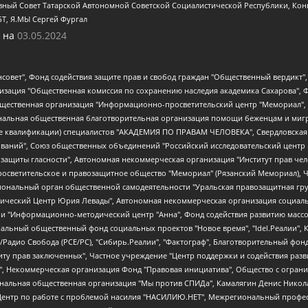
ный Совет Татарской Автономной Советской Социалистической Республики, Кон
БТ, Я.МЫ Сергей Фургал
 на
03.05.2024
мная некоммерческая организация "Центр по работе с проблемой насилия "НАСИЛИЮ.НЕТ", Межрегиональный профессиональный союз работников здравоохранения "Альянс врачей", Юридическое лицо, зарегистрированное в Латвийской Республике, SIA "Medusa Project" (регистрационный номер 40103797863, дата регистрации 10.06.2014), Некоммерческая организация "Фонд по борьбе с коррупцией", Автономная некоммерческая организация "Институт права и публичной политики", Баданин Роман Сергеевич, Гликин Максим Александрович, Железнова Мария Михайловна, Лукьянова Юлия Сергеевна, Маетная Елизавета Витальевна, Маняхин Петр Борисович, Чуракова Ольга Владимировна, Ярош Юлия Петровна, Юридическое лицо "The Insider SIA", зарегистрированное в Риге, Латвийская Республика (дата регистрации 26.06.2015), являющееся администратором доменного имени интернет-издания "The Insider SIA", https://theins.ru, Постернак Алексей Евгеньевич, Рубин Михаил Аркадьевич, Анин Роман Александрович, Юридическое лицо Istories fonds, зарегистрированное в Латвийской Республике (регистрационный номер 50008295751, дата регистрации 24.02.2020), Великовский Дмитрий Александрович, Долинина Ирина Николаевна, Мароховская Алеся Алексеевна, Шлейнов Роман Юрьевич, Шмагун Олеся Валентиновна, Общество с ограниченной ответственностью "Альтаир 2021", Общество с ограниченной ответственностью "Вега 2021", Общество с ограниченной ответственностью "Главный редактор 2021", Общество с ограниченной ответственностью "Ромашки монолит", Важенков Артем Валерьевич, Ивановская областная общественная организация "Центр гендерных исследований", Гурман Юрий Альбертович, Медиапроект "ОВД-Инфо", Егоров Владимир Владимирович, Жилинский Владимир Александрович, Общество с ограниченной ответственностью "ЗП", Иванова София Юрьевна, Карезина Инна Павловна, Кильтау Екатерина Викторовна, Петров Алексей Викторович, Пискунов Сергей Евгеньевич, Смирнов Сергей Сергеевич, Тихонов Михаил Сергеевич, Общество с ограниченной ответственностью "ЖУРНАЛИСТ-ИНОСТРАННЫЙ АГЕНТ", Арапова Галина Юрьевна, Вольтская Татьяна Анатольевна, Американская компания "Mason G.E.S. Anonymous Foundation" (США), являющаяся владельцем интернет-издания https://mnews.world/, Компания "Stichting Bellingcat", зарегистрированная в Нидерландах (дата регистрации 11.07.2018), Захаров Андрей Вячеславович, Клепиковская Екатерина Дмитриевна, Общество с ограниченной ответственностью "МЕМО", Перл Роман Александрович, Симонов Евгений Алексеевич, Соловьева Елена Анатольевна, Сотников Даниил Владимирович, Сурначева Елизавета Дмитриевна, Автономная некоммерческая организация по защите прав человека и информированию населения "Якутия – Наше Мнение", Общество с ограниченной ответственностью "Москоу диджитал медиа", с 26.01.2023 Общество с ограниченной ответственностью "Чайка Белые сады", Ветошкина Валерия Валерьевна, Заговора Максим Александрович, Межрегиональное общественное движение "Российская ЛГБТ - сеть", Оленичев Максим Владимирович, Павлов Иван Юрьевич, Скворцова Елена Сергеевна, Общество с ограниченной ответственностью "Как бы инагент", Кочетков Игорь Викторович, Общество с ограниченной ответственностью "Честные выборы", Еланчик Олег Александрович, Общество с ограниченной ответственностью "Нобелевский призыв", Гималова Регина Эмилевна, Григорьев Андрей Валерьевич, Григорьева Алина Александровна, Ассоциация по содействию защите прав призывников, альтернативнослужащих и военнослужащих "Правозащитная группа "Гражданин.Армия.Право", Хисамова Регина Фаритовна, Автономная некоммерческая организация по реализации социально-правовых программ "Лилит", Дальн