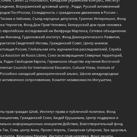
стонии, Calvert 22 Foundation, Канадский украинский конгресс, Институт
ждение, Всеукраинский духовный центр , Риддл, Русский антивоенный
ародов ПостРоссии, Солидарность с гражданским движением в России –
в Тисима и Хабомаи, Съезд народных депутатов, Гринпис Интернешнл, Фонд
ека Чернигов, Фонд Дом Прав Человека, Белорусский дом прав человека
нтр европейских исследований им Вилфрида Мартенса, Сетевое объединение
Чам Финланд, Гудзоновский институт, Фонд Демократического Развития,
актатов Свидетелей Иеговы, Гражданский Совет, Центр анализа
астоящая Россия, Глобальная сеть журналистов-расследователей, Служба
a Asocicion de Rusos Libres, Союз за возвращение Северных территорий,
еста, Радио Свободная Европа, Германское общество изучения Восточной
ouncils for International Education, Cultural Vistas, Institute of
, Российско-канадский демократический альянс, Школа международных
е антивоенное сопротивление, Комитет независимости Ингушетии,
ты прав граждан Штаб, Институт права и публичной политики, Фонд
инициатива, Гражданский Союз, Хасдей Ерушалаим, Центр поддержки и
социально-информационных инициатив Действие, Благотворительный фонд
Так, Сова, центр Анна, Проект Апрель, Самарская губерния, Эра здоровья,
я группа, Женщины Евразии, Институт прав человека, Фонд защиты