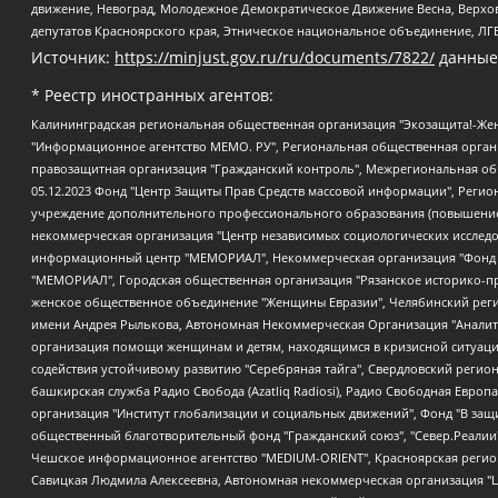
движение, Невоград, Молодежное Демократическое Движение Весна, Верхов
депутатов Красноярского края, Этническое национальное объединение, ЛГ
Источник:
https://minjust.gov.ru/ru/documents/7822/
данные
* Реестр иностранных агентов:
Калининградская региональная общественная организация "Экозащита!-Женсовет", Фонд содействия защите прав и свобод граждан "Общественный вердикт", Фонд "Институт Развития Свободы Информации", Частное учреждение "Информационное агентство МЕМО. РУ", Региональная общественная организация "Общественная комиссия по сохранению наследия академика Сахарова", Фонд поддержки свободы прессы, Санкт-Петербургская общественная правозащитная организация "Гражданский контроль", Межрегиональная общественная организация "Информационно-просветительский центр "Мемориал", Региональный Фонд "Центр Защиты Прав Средств Массовой Информации", с 05.12.2023 Фонд "Центр Защиты Прав Средств массовой информации", Региональная общественная благотворительная организация помощи беженцам и мигрантам "Гражданское содействие", Негосударственное образовательное учреждение дополнительного профессионального образования (повышение квалификации) специалистов "АКАДЕМИЯ ПО ПРАВАМ ЧЕЛОВЕКА", Свердловская региональная общественная организация "Сутяжник", Автономная некоммерческая организация "Центр независимых социологических исследований", Союз общественных объединений "Российский исследовательский центр по правам человека", Региональное общественное учреждение научно-информационный центр "МЕМОРИАЛ", Некоммерческая организация "Фонд защиты гласности", Автономная некоммерческая организация "Институт прав человека", Городская общественная организация "Екатеринбургское общество "МЕМОРИАЛ", Городская общественная организация "Рязанское историко-просветительское и правозащитное общество "Мемориал" (Рязанский Мемориал), Челябинский региональный орган общественной самодеятельности – женское общественное объединение "Женщины Евразии", Челябинский региональный орган общественной самодеятельности "Уральская правозащитная группа", Фонд содействия защите здоровья и социальной справедливости имени Андрея Рылькова, Автономная Некоммерческая Организация "Аналитический Центр Юрия Левады", Автономная некоммерческая организация социальной поддержки населения "Проект Апрель", Региональная общественная организация помощи женщинам и детям, находящимся в кризисной ситуации "Информационно-методический центр "Анна", Фонд содействия развитию массовых коммуникаций и правовому просвещению "Так-так-Так", Фонд содействия устойчивому развитию "Серебряная тайга", Свердловский региональный общественный фонд социальных проектов "Новое время", "Idel.Реалии", Кавказ.Реалии, Крым.Реалии, Телеканал Настоящее Время, Татаро-башкирская служба Радио Свобода (Azatliq Radiosi), Радио Свободная Европа/Радио Свобода (PCE/PC), "Сибирь.Реалии", "Фактограф", Благотворительный фонд помощи осужденным и их семьям, Автономная некоммерческая организация "Институт глобализации и социальных движений", Фонд "В защиту прав заключенных", Частное учреждение "Центр поддержки и содействия развитию средств массовой информации", Пензенский региональный общественный благотворительный фонд "Гражданский союз", "Север.Реалии", Некоммерческая организация Фонд "Правовая инициатива", Общество с ограниченной ответственностью "Радио Свободная Европа/Радио Свобода", Чешское информационное агентство "MEDIUM-ORIENT", Красноярская региональная общественная организация "Мы против СПИДа", Камалягин Денис Николаевич, Маркелов Сергей Евгеньевич, Пономарев Лев Александрович, Савицкая Людмила Алексеевна, Автоно