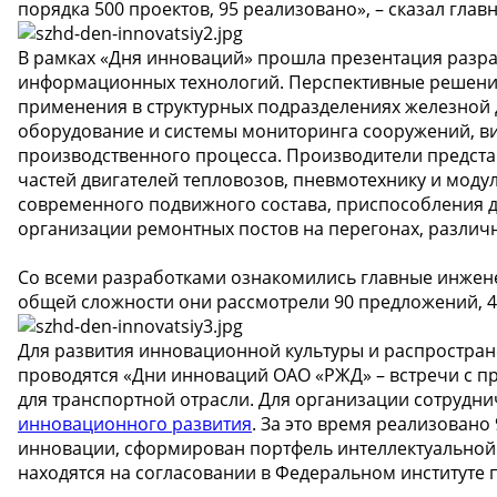
порядка 500 проектов, 95 реализовано», – сказал гл
В рамках «Дня инноваций» прошла презентация разраб
информационных технологий. Перспективные решения
применения в структурных подразделениях железной 
оборудование и системы мониторинга сооружений, ви
производственного процесса. Производители предста
частей двигателей тепловозов, пневмотехнику и мод
современного подвижного состава, приспособления дл
организации ремонтных постов на перегонах, различ
Со всеми разработками ознакомились главные инже
общей сложности они рассмотрели 90 предложений, 4
Для развития инновационной культуры и распростран
проводятся «Дни инноваций ОАО «РЖД» – встречи с п
для транспортной отрасли. Для организации сотрудни
инновационного развития
. За это время реализован
инновации, сформирован портфель интеллектуальной 
находятся на согласовании в Федеральном институте