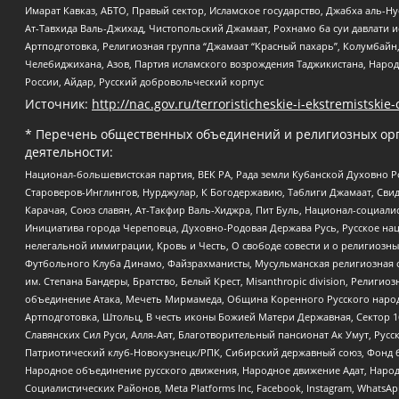
Имарат Кавказ, АБТО, Правый сектор, Исламское государство, Джабха аль-
Ат-Тавхида Валь-Джихад, Чистопольский Джамаат, Рохнамо ба суи давлати и
Артподготовка, Религиозная группа “Джамаат “Красный пахарь”, Колумбайн
Челебиджихана, Азов, Партия исламского возрождения Таджикистана, Народ
России, Айдар, Русский добровольческий корпус
Источник:
http://nac.gov.ru/terroristicheskie-i-ekstremistskie-
* Перечень общественных объединений и религиозных орг
деятельности:
Национал-большевистская партия, ВЕК РА, Рада земли Кубанской Духовно
Староверов-Инглингов, Нурджулар, К Богодержавию, Таблиги Джамаат, Сви
Карачая, Союз славян, Ат-Такфир Валь-Хиджра, Пит Буль, Национал-социал
Инициатива города Череповца, Духовно-Родовая Держава Русь, Русское н
нелегальной иммиграции, Кровь и Честь, О свободе совести и о религиоз
Футбольного Клуба Динамо, Файзрахманисты, Мусульманская религиозная о
им. Степана Бандеры, Братство, Белый Крест, Misanthropic division, Рели
объединение Атака, Мечеть Мирмамеда, Община Коренного Русского народа
Артподготовка, Штольц, В честь иконы Божией Матери Державная, Сектор 1
Славянских Сил Руси, Алля-Аят, Благотворительный пансионат Ак Умут, Русск
Патриотический клуб-Новокузнецк/РПК, Сибирский державный союз, Фонд б
Народное объединение русского движения, Народное движение Адат, Народ
Социалистических Районов, Meta Platforms Inc, Facebook, Instagram, Wha