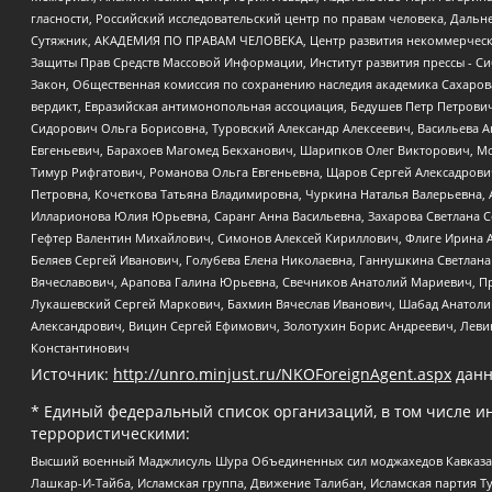
гласности, Российский исследовательский центр по правам человека, Даль
Сутяжник, АКАДЕМИЯ ПО ПРАВАМ ЧЕЛОВЕКА, Центр развития некоммерческих
Защиты Прав Средств Массовой Информации, Институт развития прессы - Си
Закон, Общественная комиссия по сохранению наследия академика Сахаров
вердикт, Евразийская антимонопольная ассоциация, Бедушев Петр Петрови
Сидорович Ольга Борисовна, Туровский Александр Алексеевич, Васильева А
Евгеньевич, Барахоев Магомед Бекханович, Шарипков Олег Викторович, М
Тимур Рифгатович, Романова Ольга Евгеньевна, Щаров Сергей Алексадрови
Петровна, Кочеткова Татьяна Владимировна, Чуркина Наталья Валерьевна, 
Илларионова Юлия Юрьевна, Саранг Анна Васильевна, Захарова Светлана 
Гефтер Валентин Михайлович, Симонов Алексей Кириллович, Флиге Ирина 
Беляев Сергей Иванович, Голубева Елена Николаевна, Ганнушкина Светлана
Вячеславович, Арапова Галина Юрьевна, Свечников Анатолий Мариевич, П
Лукашевский Сергей Маркович, Бахмин Вячеслав Иванович, Шабад Анатоли
Александрович, Вицин Сергей Ефимович, Золотухин Борис Андреевич, Леви
Константинович
Источник:
http://unro.minjust.ru/NKOForeignAgent.aspx
данн
* Единый федеральный список организаций, в том числе и
террористическими:
Высший военный Маджлисуль Шура Объединенных сил моджахедов Кавказа, Ко
Лашкар-И-Тайба, Исламская группа, Движение Талибан, Исламская партия Т