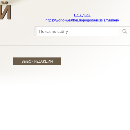
На 7 дней
https://world-weather.ru/pogoda/russia/tyumen/
ВЫБОР РЕДАКЦИИ