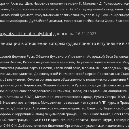
Нусра ли-Ахль аш-Шам, Народное ополчение имени К. Минина и Д. Пожарского, Ад
сломи, Террористическое сообщество Сеть, Катиба Таухид валь-Джихад, Хайят Тах
, Хатлонский джамаат, Мусульманская религиозная группа п. Кушкуль г. Оренбу
ная самооборона, Дуббайский джамаат, московская ячейка, Батал-Хаджи Белхор
organizacii-i-materialy.html
данные на
16.11.2023
анизаций в отношении которых судом принято вступившее в з
 Родовой Державы Русь, Община Духовного Управления Асгардской Веси Беловод
детели Иеговы, Русское национальное единство, Национал-социалистическое об
истическая рабочая партия России, Славянский союз, Формат-18, Благородный Ор
ациональное единство, Древнерусской Инглистической церкви Православных Ста
ных объединениях, Омская организация общественного политического движения Р
рганизация п. Боровский, Община Коренного Русского народа Щелковского район
гиозное объединение последователей инглиизма, Народная Социальная Инициатива,
 г. Астрахани, ВОЛЯ, Меджлис крымскотатарского народа, Рубеж Севера, ТОЙС, 
6, Независимость, Фирма, Молодежная правозащитная группа МПГ, Курсом Правд
ая республика Русь, Арестантское уголовное единство, Башкорт, Нация и свобода,
орьбы с коррупцией, Фонд защиты прав граждан, Штабы Навального, Совет гражд
ный совет граждан РСФСР СССР Архангельской области, Проект Штурм, Граждане 
tsApp, СИЧ-С14, Добровольческое Движение Организации украинских националисто