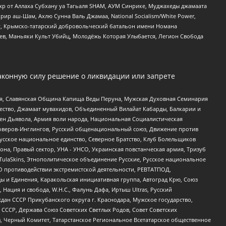
жр от Аллаха Субхану уа Тагьаля SHAM, АУМ Синрике, Муджахеды джамаата
рир аш-Шам, Ахлю Сунна Валь Джамаа, National Socialism/White Power,
рг, Крымско-татарский добровольческий батальон имени Номана
оев, Маньяки Культ Убийц, Молодёжь Которая Улыбается, Легион Свобода
аконную силу решение о ликвидации или запрете
ья, Славянская Община Капища Веды Перуна, Мужская Духовная Семинария
щество, Джамаат мувахидов, Объединенный Вилайат Кабарды, Балкарии и
ден Дьявола, Армия воли народа, Национальная Социалистическая
роверов-Инглингов, Русский общенациональный союз, Движение против
усское национальное единство, Северное Братство, Клуб Болельщиков
а, Правый сектор, УНА - УНСО, Украинская повстанческая армия, Тризуб
 TulaSkins, Этнополитическое объединение Русские, Русское национальное
О противодействии экстремистской деятельности, РЕВТАТПОД,
ы и Единения, Каракольская инициативная группа, Автоград Крю, Союз
 Нация и свобода, W.H.С., Фалунь Дафа, Иртыш Ultras, Русский
ан СССР Прикубанского округа г. Краснодара, Мужское государство,
СССР, Держава Союз Советских Светлых Родов, Совет Советских
в, Черный Комитет, Татарстанское Региональное Всетатарское общественное