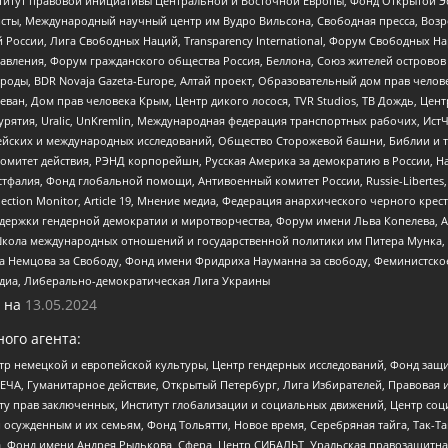
r, Институт правовой инициативы Центральной и Восточной Европы, Фонд Открытой Э
ты, Международный научный центр им Вудро Вильсона, Свободная пресса, Возро
России, Лига Свободных Наций, Transparеncy International, Форум Свободных Н
правления, Форум гражданского общества Россия, Беллона, Союз жителей острово
роды, BDR Novaja Gazeta-Europe, Алтай проект, Образовательный дом прав челов
еван, Дом прав человека Крым, Центр дикого лосося, TVR Studios, ТВ Дождь, Це
урятия, Uralic, UnKremlin, Международная федерация транспортных рабочих, Ист
ейских и международных исследований, Общество Сторожевой башни, Библии и тр
омитет действия, РЭНД корпорейшн, Русская Америка за демократию в России, Н
фалия, Фонд глобальной помощи, Антивоенный комитет России, Russie-Libertes, L
lection Monitor, Article 19, Мнение медиа, Федерация анархического черного кр
и гендерной демократии и миротворчества, Форум имени Льва Копелева, American C
г, Школа международных отношений и государственной политики им Питера Мунка
 Немцова за Свободу, Фонд имени Фридриха Науманна за свободу, Феминистско
медиа, Либерально-демократическая Лига Украины
 на
13.05.2024
ого агента:
р немецкой и европейской культуры, Центр гендерных исследований, Фонд защи
ЧА, Гуманитарное действие, Открытый Петербург, Лига Избирателей, Правовая 
иту прав заключенных, Институт глобализации и социальных движений, Центр 
ужденным и их семьям, Фонд Тольятти, Новое время, Серебряная тайга, Так-Так-
, Фонд имени Андрея Рылькова, Сфера, Центр СИБАЛЬТ, Уральская правозащитна