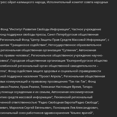
гресс ойрат-калмыцкого народа, Исполнительный комитет совета народных
евосточное общественное движение "Маяк", Санкт-Петербургская ЛГБТ-инициативная группа "Выход", Инициативная группа ЛГБТ+ "Реверс", Алексеев Андрей Викторович, Бекбулатова Таисия Львовна, Беляев Иван Михайлович, Владыкина Елена Сергеевна, Гельман Марат Александрович, Никульшина Вероника Юрьевна, Толоконникова Надежда Андреевна, Шендерович Виктор Анатольевич, Общество с ограниченной ответственностью "Данное сообщение", Общество с ограниченной ответственностью Издательский дом "Новая глава", Айнбиндер Александра Александровна, Московский комьюнити-центр для ЛГБТ+инициатив, Благотворительный фонд развития филантропии, Deutsche Welle (Германия, Kurt-Schumacher-Strasse 3, 53113 Bonn), Борзунова Мария Михайловна, Воробьев Виктор Викторович, Голубева Анна Львовна, Константинова Алла Михайловна, Малкова Ирина Владимировна, Мурадов Мурад Абдулгалимович, Осетинская Елизавета Николаевна, Понасенков Евгений Николаевич, Ганапольский Матвей Юрьевич, Киселев Евгений Алексеевич, Борухович Ирина Григорьевна, Дремин Иван Тимофеевич, Дубровский Дмитрий Викторович, Красноярская региональная общественная организация поддержки и развития альтернативных образовательных технологий и межкультурных коммуникаций "ИНТЕРРА", Маяковская Екатерина Алексеевна, Фейгин Марк Захарович, Филимонов Андрей Викторович, Дзугкоева Регина Николаевна, Доброхотов Роман Александрович, Дудь Юрий Александрович, Елкин Сергей Владимирович, Кругликов Кирилл Игоревич, Сабунаева Мария Леонидовна, Семенов Алексей Владимирович, Шаинян Карен Багратович, Шульман Екатерина Михайловна, Асафьев Артур Валерьевич, Вахштайн Виктор Семенович, Венедиктов Алексей Алексеевич, Лушникова Екатерина Евгеньевна, Волков Леонид Михайлович, Невзоров Александр Глебович, Пархоменко Сергей Борисович, Сироткин Ярослав Николаевич, Кара-Мурза Владимир Владимирович, Баранова Наталья Владимировна, Гозман Леонид Яковлевич, Кагарлицкий Борис Юльевич, Климарев Михаил Валерьевич, Милов Владимир Станиславович, Автономная некоммерческая организация Краснодарский центр современного искусства "Типография", Моргенштерн Алишер Тагирович, Соболь Любовь Эдуардовна, Общество с ограниченной ответственностью "ЛИЗА НОРМ", Каспаров Гарри Кимович, Ходорковский Михаил Борисович, Общество с ограниченной ответственностью "Апрельские тезисы", Данилович Ирина Брониславовна, Кашин Олег Владимирович, Петров Николай Владимирович, Пивоваров Алексей Владимирович, Соколов Михаил Владимирович, Цветкова Юлия Владимировна, Чичваркин Евгений Александрович, Комитет против пыток/Команда против пыток, Общество с ограниченной ответственностью "Первый научный", Общество с ограниченной ответственностью "Вертолет и ко", Белоцерковская Вероника Борисовна, Кац Максим Евгеньевич, Лазарева Татьяна Юрьевна, Шаведдинов Руслан Табризович, Яшин Илья Валерьевич, Общество с ограниченной ответственностью "Иноагент ААВ", Алешковский Дмитрий Петрович, Альбац Евгения Марковна, Быков Дмитрий Львович, Галямина Юлия Евгеньевна, Лойко Сергей Леонидович, Мартынов Кирилл Константинович, Медведев Сергей Александрович, Крашенинников Федор Геннадиевич, Гордеева Катерина Вл