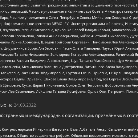
невосточный центр развития гражданских инициатив и социального партнерства, 
 организаций, Частное учреждение в Калининграде Совета Министров северных 
бирь, Частное учреждение в Санкт-Петербурге Совета Министров Северных Стра
а, Информационное агентство МЕМО. РУ, Институт региональной прессы, Инсти
ч, Дзугкоева Регина Николаевна, Кривенко Сергей Владимирович, Милославски
настасия Евгеньевна, Ривина Анна Валерьевна, Бойко Анатолий Николаевич, Дуг
ошель Ирина Ароновна, Шведов Григорий Сергеевич, Пономарев Лев Александро
ч, Цирульников Борис Альбертович, Гасан Ольга Павловна, Паутов Юрий Анато
Акимова Татьяна Николаевна, Золотарева Екатерина Александровна, Рачинский Я
Сергеевна, Аверин Владимир Анатольевич, Щур Татьяна Михайловна, Щур Никола
Анатольевна, Мельникова Валентина Дмитриевна, Вититинова Елена Владимировн
 Алексеевна, Закс Елена Владимировна, Буртина Елена Юрьевна, Гендель Людмил
рохоров Вадим Юрьевич, Шахова Елена Владимировна, Подузов Сергей Васильеви
й Ефимович, Сухих Дарья Николаевна, Орлов Олег Петрович, Добровольская Анн
нсон Лев Семенович, Локшина Татьяна Иосифовна, Орлов Олег Петрович, Поляк
ые на
24.03.2022
ностранных и международных организаций, признанных в соотв
нгресс народов Ичкерии и Дагестана, База, Асбат аль-Ансар, Священная война,
уркестана, Общество социальных реформ, Общество возрождения исламского насл