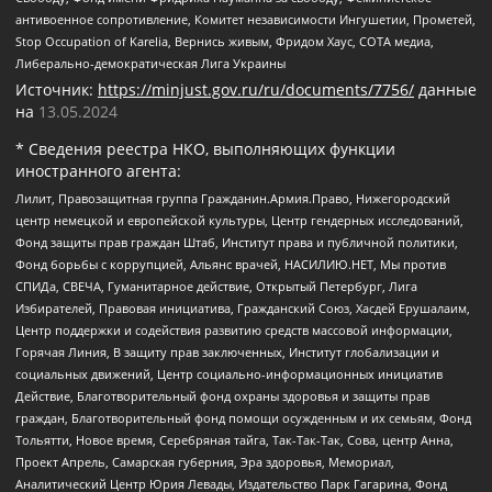
антивоенное сопротивление, Комитет независимости Ингушетии, Прометей,
Stop Occupation of Karelia, Вернись живым, Фридом Хаус, СОТА медиа,
Либерально-демократическая Лига Украины
Источник:
https://minjust.gov.ru/ru/documents/7756/
данные
на
13.05.2024
* Сведения реестра НКО, выполняющих функции
иностранного агента:
Лилит, Правозащитная группа Гражданин.Армия.Право, Нижегородский
центр немецкой и европейской культуры, Центр гендерных исследований,
Фонд защиты прав граждан Штаб, Институт права и публичной политики,
Фонд борьбы с коррупцией, Альянс врачей, НАСИЛИЮ.НЕТ, Мы против
СПИДа, СВЕЧА, Гуманитарное действие, Открытый Петербург, Лига
Избирателей, Правовая инициатива, Гражданский Союз, Хасдей Ерушалаим,
Центр поддержки и содействия развитию средств массовой информации,
Горячая Линия, В защиту прав заключенных, Институт глобализации и
социальных движений, Центр социально-информационных инициатив
Действие, Благотворительный фонд охраны здоровья и защиты прав
граждан, Благотворительный фонд помощи осужденным и их семьям, Фонд
Тольятти, Новое время, Серебряная тайга, Так-Так-Так, Сова, центр Анна,
Проект Апрель, Самарская губерния, Эра здоровья, Мемориал,
Аналитический Центр Юрия Левады, Издательство Парк Гагарина, Фонд