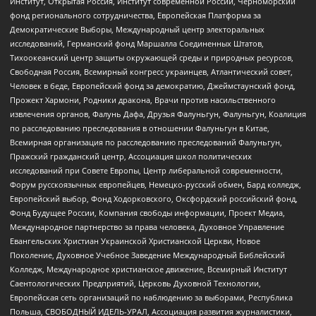
Институт, Открытая Россия, Институт современной России, Черноморский
фонд регионального сотрудничества, Европейская Платформа за
Демократические Выборы, Международный центр электоральных
исследований, Германский фонд Маршалла Соединенных Штатов,
Тихоокеанский центр защиты окружающей среды и природных ресурсов,
Свободная Россия, Всемирный конгресс украинцев, Атлантический совет,
Человек в беде, Европейский фонд за демократию, Джеймстаунский фонд,
Прожект Хармони, Родники дракона, Врачи против насильственного
извлечения органов, Фалунь Дафа, Друзья Фалуньгун, Фалуньгун, Коалиция
по расследованию преследования в отношении Фалуньгун в Китае,
Всемирная организация по расследованию преследований Фалуньгун,
Пражский гражданский центр, Ассоциация школ политических
исследований при Совете Европы, Центр либеральной современности,
Форум русскоязычных европейцев, Немецко-русский обмен, Бард колледж,
Европейский выбор, Фонд Ходорковского, Оксфордский российский фонд,
Фонд Будущее России, Компания свободы информации, Проект Медиа,
Международное партнерство за права человека, Духовное Управление
Евангельских Христиан Украинской Христианской Церкви, Новое
Поколение, Духовное Учебное Заведение Международный Библейский
Колледж, Международное христианское движение, Всемирный Институт
Саентологических Предприятий, Церковь Духовной Технологии,
Европейская сеть организаций по наблюдению за выборами, Республика
Польша, СВОБОДНЫЙ ИДЕЛЬ-УРАЛ, Ассоциация развития журналистики,