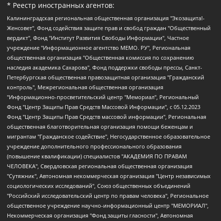
* Реестр иностранных агентов:
Калининградская региональная общественная организация "Экозащита!-Женсовет", Фонд содействия защите прав и свобод граждан "Общественный вердикт", Фонд "Институт Развития Свободы Информации", Частное учреждение "Информационное агентство МЕМО. РУ", Региональная общественная организация "Общественная комиссия по сохранению наследия академика Сахарова", Фонд поддержки свободы прессы, Санкт-Петербургская общественная правозащитная организация "Гражданский контроль", Межрегиональная общественная организация "Информационно-просветительский центр "Мемориал", Региональный Фонд "Центр Защиты Прав Средств Массовой Информации", с 05.12.2023 Фонд "Центр Защиты Прав Средств массовой информации", Региональная общественная благотворительная организация помощи беженцам и мигрантам "Гражданское содействие", Негосударственное образовательное учреждение дополнительного профессионального образования (повышение квалификации) специалистов "АКАДЕМИЯ ПО ПРАВАМ ЧЕЛОВЕКА", Свердловская региональная общественная организация "Сутяжник", Автономная некоммерческая организация "Центр независимых социологических исследований", Союз общественных объединений "Российский исследовательский центр по правам человека", Региональное общественное учреждение научно-информационный центр "МЕМОРИАЛ", Некоммерческая организация "Фонд защиты гласности", Автономная некоммерческая организация "Институт прав человека", Городская общественная организация "Екатеринбургское общество "МЕМОРИАЛ", Городская общественная организация "Рязанское историко-просветительское и правозащитное общество "Мемориал" (Рязанский Мемориал), Челябинский региональный орган общественной самодеятельности – женское общественное объединение "Женщины Евразии", Челябинский региональный орган общественной самодеятельности "Уральская правозащитная группа", Фонд содействия защите здоровья и социальной справедливости имени Андрея Рылькова, Автономная Некоммерческая Организация "Аналитический Центр Юрия Левады", Автономная некоммерческая организация социальной поддержки населения "Проект Апрель", Региональная общественная организация помощи женщинам и детям, находящимся в кризисной ситуации "Информационно-методический центр "Анна", Фонд содействия развитию массовых коммуникаций и правовому просвещению "Так-так-Так", Фонд содействия устойчивому развитию "Серебряная тайга", Свердловский региональный общественный фонд социальных проектов "Новое время", "Idel.Реалии", Кавказ.Реалии, Крым.Реалии, Телеканал Настоящее Время, Татаро-башкирская служба Радио Свобода (Azatliq Radiosi), Радио Свободная Европа/Радио Свобода (PCE/PC), "Сибирь.Реалии", "Фактограф", Благотворительный фонд помощи осужденным и их семьям, Автономная некоммерческая организация "Институт глобализации и социальных движений", Фонд "В защиту прав заключенных", Частное учреждение "Центр поддержки и содействия развитию средств массовой информации", Пензенский региональный общественный благотворительный фонд "Гражданский союз", "Север.Реалии", Некоммерческая организация Фонд "Правовая инициатива", Общество с ограниченной ответственностью "Радио Свободная Европа/Радио Свобода", Чешское информационное агентство "MEDIUM-ORIENT", Красноярская региональная общественная организация "Мы против СПИДа", Камалягин Денис Николаевич, Маркелов Сергей Евгеньевич, Пономарев Лев Александрович, Савицкая Людмила Алексеевна, Автономная некоммерческая организация "Центр по работе с проблемой насилия "НАСИЛИЮ.НЕТ", Межрегиональный профессиональный союз работников здравоохранения "Альянс врачей", Юридическое лицо, зарегистрированное в Латвийской Республике, SIA "Medusa Project" (регистрационный номер 40103797863, дата регистрации 10.06.2014), Некоммерческая организация "Фонд по борьбе с коррупцией", Автономная некоммерческая организация "Институт права и публичной политики", Баданин Роман Сергеевич, Гликин Максим Александрович, Железнова Мария Михайловна, Лукьянова Юлия Сергеевна, Маетная Елизавета Витальевна, Маняхин Петр Борисович, Чуракова Ольга Владимировна, Ярош Юлия Петровна, Юридическое лицо "The Insider SIA", зарегистрированное в Риге, Латвийская Республика (дата регистрации 26.06.2015), являющееся администратором доменного имени интернет-издания "The Insider SIA", https://theins.ru, Постернак Алексей Евгеньевич, Рубин Михаил Аркадьевич, Анин Роман Александрович, Юридическое лицо Istories fonds, зарегистрированное в Латвийской Республике (регистрационный номер 50008295751, дата регистрации 24.02.2020), Великовский Дмитрий Александрович, Долинина Ирина Николаевна, Мароховская Алеся Алексеевна, Шлейнов Роман Юрьевич, Шмагун Олеся Валентиновна, Общество с ограниченной ответственностью "Альтаир 2021", Общество с ограниченной ответственностью "Вега 2021", Общество с ограниченной ответственностью "Главный редактор 2021", Общество с ограниченной ответственностью "Ромашки монолит", Важенков Артем Валерьевич, Ивановская областная общественная организация "Центр гендерных исследований", Гурман Юрий Альбертович, Медиапроект "ОВД-Инфо", Егоров Владимир Владимирович, Жилинский Владимир Александрович, Общество с ограниченной ответственностью "ЗП", Иванова София Юрьевна, Карезина Инна Павловна, Кильтау Екатерина Викторовна, Петров Алексей Викторович, Пискунов Сергей Евгеньевич, Смирнов Сергей Сергеевич, Тихонов Михаил Сергеевич, Общество с ограниченной ответственностью "ЖУРНАЛИСТ-ИНОСТРАННЫЙ АГЕНТ", Арапова Галина Юрьевна, Вольтская Татьяна Анатольевна, Американская компания "Mason G.E.S. Anonymous Foundation" (США), являющаяся владельцем интернет-издания https://mnews.world/, Компания "Stichting Bellingcat", зарегистрированная в Нидерландах (дата регистрации 11.07.2018), Захаров Андрей Вячеславович, Клепиковская Екатерина Дмитриевна, Общество с ограниченной ответственностью "МЕМО", Перл Роман Александрович, Симонов Евгений Алексеевич, Соловьева Елена Анатольевна, Сотников Даниил Владимирович, Сурначева Елизавета Дмитриевна, Автономная некоммерческая организация по защите прав человека и информированию населения "Якутия – Наше Мнение", Общество с ограниченной ответственностью "Москоу диджитал медиа", с 26.01.2023 Общество с ограниченной ответственностью "Чайка Белые сады", Ветошкина Валерия Валерьевна, Заговора Максим Александрович, Межрегиональное общественное движение "Российская ЛГБТ - сеть", Оленичев Максим Владимирович, Павлов Иван Юрьевич, Скворцова Елена Сергеевна, Общество с ограниченной ответственностью "Как бы инагент", Кочетков Игорь Викторович, Общество с ограниченной ответственностью "Честные выборы", Еланчик Олег Александрович, Общество с ограниченной ответственностью "Нобелевский призыв", Гималова Регина Эмилевна, Григорьев Андрей Валерьевич, Григорьева Алина Александровна, Ассоциация по содействию защите прав призывников, альтернативнослужащих и военнослужащих "Правозащитная группа "Гражданин.Армия.Право", Хисамова Регина Фаритовна, Автономная некоммерческая организация по реализации социально-правовых программ "Лилит", Дальневосточное общественное движение "Маяк", Санкт-Петербургская ЛГБТ-инициативная группа "Выход", Инициативная группа ЛГБТ+ "Реверс", Алексеев Андрей Викторович, Бекбулатова Таисия Львовна, Беляев Иван Михайлович, Владыкина Елена Сергеевна, Гельман Марат Александрович, Никульшина Вероника Юрьевна, Толоконникова Надежда Андреевна, Шендерович Виктор Анатольевич, Общество с ограниченной ответственностью "Данное сообщение", Общество с ограниченной ответственностью Издательский дом "Новая глава", Айнбиндер Александра Александровна, Московский комьюнити-центр для ЛГБТ+инициатив, Благотворительный фонд развития филантропии, Deutsche Welle (Германия, Kurt-Schumacher-Strasse 3, 53113 Bonn), Борзунова Мария Михайловна, Воробьев Виктор Викторович, Голубева Анна Львовна, Константинова Алла Михайловна, Малкова Ирина Владимировна, Мурадов Мурад Абдулгалимович, Осетинская Елизавета Николаевна, Понасенков Евгений Николаевич, Ганапольский Матвей Юрьевич, Киселев Евгений Алексеевич, Борухович Ирина Григорьевна, Дремин Иван Тимофеевич, Дубровский Дмитрий Викторович, Красноярская региональная общественная организация поддержки и развития альтернативных образовательных технологий и межкультурных коммуникаций "ИНТЕРРА", Маяковская Екатерина Алексеевна, Фейгин Марк Захарович, Филимонов Андрей Викторович, Дзугкоева Регина Николаевна, Доброхотов Роман Александрович, Дудь Юрий Александрович, Елкин Сергей Владимирович, Кругликов Кирилл Игоревич, Сабунаева Мария Леонидовна, Семенов Алексей Владимирович, Шаинян Карен Багратович, Шульман Екатерина Михайловна, Асафьев Артур Валерьевич, Вахштайн Виктор Семенович, Венедиктов Алексей Алексеевич, Лушникова Екатерина Евгеньевна, Волков Леонид Михайлович, Невзоров Александр Глебович, Пархоменко Сергей Борисович, Сироткин Ярослав Николаевич, Кара-Мурза Владимир Владимирович, Баранова Наталья Владимировна, Гозман Леонид Яковлевич, Кагарлицкий Борис Юльевич, Климарев Михаил Валерьевич, Милов Владимир Станиславович, Автономная некоммерческая организация Краснодарский центр современного искусства "Типография", Моргенштерн Алишер Тагирович, Соболь Любовь Эдуардовна, Общество с ограниченной ответственностью "ЛИЗА НОРМ", Каспаров Гарри Кимович, Ходорковский Михаил Борисович, Общество с ограниченной ответственностью "Апрельские тезисы", Данилович Ирина Брониславовна, Кашин Олег Владимирович, Петров Николай Владимирович, Пивоваров Алексей Владимирович, Соколов Михаил Владимирович, Цветкова Юлия Владимировна, Чичваркин Евгений Александрович, Комитет против пыток/Команда против пыток, Общество с ограниченной ответственностью "Первый научный", Общество с ограниченной ответственностью "Вертолет и ко", Белоцерковская Вероника Борисовна, Кац Максим Евгеньевич, Лазарева Татьяна Юрьевна, Шаведдинов Руслан Табризович, Яшин Илья Валерьевич, Общество с ограниченной ответственностью "Иноагент ААВ", Алешковский Дмитрий Петрович, Альбац Евгения Марковна, Быков Дмитрий Львович, Галямина Юлия Евгеньевна, Лойко Сергей Леонидович, Мартынов Кирилл Константинович, Медведев Сергей Александрович, Крашенинников Федор Геннадиевич, Гордеева Катерина Вл