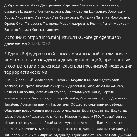
Добровольская Анна Дмитриевна, Королева Александра Евгеньевна,
Смирнов Владимир Александрович, Вицин Сергей Ефимович, Золотухин
Борис Андреевич, Левинсон Лев Семенович, Локшина Татьяна Иосифовна,
Орлов Олег Петрович, Полякова Мара Федоровна, Резник Генри Маркович,
Захаров Герман Константинович
Источник:
http://unro.minjust.ru/NKOForeignAgent.aspx
данные на
24.03.2022
* Единый федеральный список организаций, в том числе
иностранных и международных организаций, признанных
в соответствии с законодательством Российской Федерации
террористическими:
Высший военный Маджлисуль Шура Объединенных сил моджахедов
Кавказа, Конгресс народов Ичкерии и Дагестана, База, Асбат аль-Ансар,
Священная война, Исламская группа, Братья-мусульмане, Партия
исламского освобождения, Лашкар-И-Тайба, Исламская группа, Движение
Талибан, Исламская партия Туркестана, Общество социальных реформ,
Общество возрождения исламского наследия, Дом двух святых, Джунд аш-
Шам, Исламский джихад, Аль-Каида, Имарат Кавказ, АБТО, Правый сектор,
Исламское государство, Джабха аль-Нусра ли-Ахль аш-Шам, Народное
ополчение имени К. Минина и Д. Пожарского, Аджр от Аллаха Субхану уа
Тагьаля SHAM, АУМ Синрике, Муджахеды джамаата Ат-Тавхида Валь-Джихад,