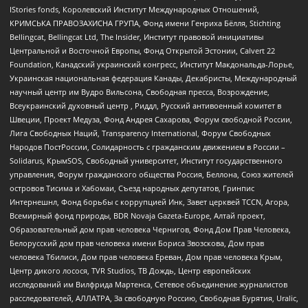
IStories fonds, Королевский Институт Международных Отношений,
КРИМСЬКА ПРАВОЗАХИСНА ГРУПА, Фонд имени Генриха Бёлля, Stichting
Bellingcat, Bellingcat Ltd, The Insider, Институт правовой инициативы
Центральной и Восточной Европы, Фонд Открытой Эстонии, Calvert 22
Foundation, Канадский украинский конгресс, Институт Макдональда-Лорье,
Украинская национальная федерация Канады, Декабристы, Международный
научный центр им Вудро Вильсона, Свободная пресса, Возрождение,
Всеукраинский духовный центр , Риддл, Русский антивоенный комитет в
Швеции, Проект Медуза, Фонд Андрея Сахарова, Форум свободной России,
Лига Свободных Наций, Transparеncy International, Форум Свободных
Народов ПостРоссии, Солидарность с гражданским движением в России –
Solidarus, КрымSOS, Свободный университет, Институт государственного
управления, Форум гражданского общества Россия, Беллона, Союз жителей
островов Тисима и Хабомаи, Съезд народных депутатов, Гринпис
Интернешнл, Фонд борьбы с коррупцией Инк, Завет церквей TCCN, Агора,
Всемирный фонд природы, BDR Novaja Gazeta-Europe, Алтай проект,
Образовательный дом прав человека Чернигов, Фонд Дом Прав Человека,
Белорусский дом прав человека имени Бориса Звозскова, Дом прав
человека Тбилиси, Дом прав человека Ереван, Дом прав человека Крым,
Центр дикого лосося, TVR Studios, ТВ Дождь, Центр европейских
исследований им Вилфрида Мартенса, Сетевое объединение журналистов
расследователей, АЛЛАТРА, За свободную Россию, Свободная Бурятия, Uralic,