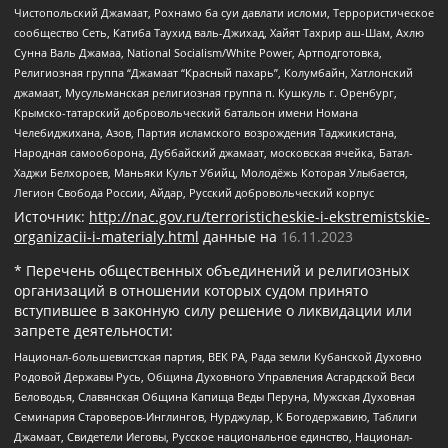
Чистопольский Джамаат, Рохнамо ба суи давлати исломи, Террористическое
сообщество Сеть, Катиба Таухид валь-Джихад, Хайят Тахрир аш-Шам, Ахлю
Сунна Валь Джамаа, National Socialism/White Power, Артподготовка,
Религиозная группа “Джамаат “Красный пахарь”, Колумбайн, Хатлонский
джамаат, Мусульманская религиозная группа п. Кушкуль г. Оренбург,
Крымско-татарский добровольческий батальон имени Номана
Челебиджихана, Азов, Партия исламского возрождения Таджикистана,
Народная самооборона, Дуббайский джамаат, московская ячейка, Батал-
Хаджи Белхороев, Маньяки Культ Убийц, Молодёжь Которая Улыбается,
Легион Свобода России, Айдар, Русский добровольческий корпус
Источник:
http://nac.gov.ru/terroristicheskie-i-ekstremistskie-
organizacii-i-materialy.html
данные на
16.11.2023
* Перечень общественных объединений и религиозных
организаций в отношении которых судом принято
вступившее в законную силу решение о ликвидации или
запрете деятельности:
Национал-большевистская партия, ВЕК РА, Рада земли Кубанской Духовно
Родовой Державы Русь, Община Духовного Управления Асгардской Веси
Беловодья, Славянская Община Капища Веды Перуна, Мужская Духовная
Семинария Староверов-Инглингов, Нурджулар, К Богодержавию, Таблиги
Джамаат, Свидетели Иеговы, Русское национальное единство, Национал-