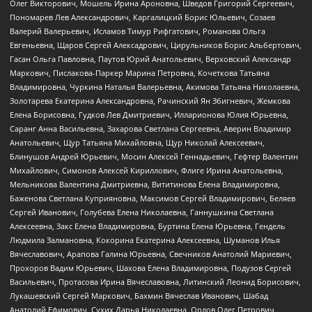
Олег Викторович, Мошель Ирина Ароновна, Шведов Григорий Сергеевич,
Пономарев Лев Александрович, Каргалицкий Борис Юльевич, Созаев
Валерий Валерьевич, Исламов Тимур Рифгатович, Романова Ольга
Евгеньевна, Щаров Сергей Алексадрович, Цирульников Борис Альбертович,
Гасан Ольга Павловна, Паутов Юрий Анатольевич, Верховский Александр
Маркович, Пислакова-Паркер Марина Петровна, Кочеткова Татьяна
Владимировна, Чуркина Наталья Валерьевна, Акимова Татьяна Николаевна,
Золотарева Екатерина Александровна, Рачинский Ян Збигневич, Жемкова
Елена Борисовна, Гудков Лев Дмитриевич, Илларионова Юлия Юрьевна,
Саранг Анна Васильевна, Захарова Светлана Сергеевна, Аверин Владимир
Анатольевич, Щур Татьяна Михайловна, Щур Николай Алексеевич,
Блинушов Андрей Юрьевич, Мосин Алексей Геннадьевич, Гефтер Валентин
Михайлович, Симонов Алексей Кириллович, Флиге Ирина Анатольевна,
Мельникова Валентина Дмитриевна, Вититинова Елена Владимировна,
Баженова Светлана Куприяновна, Максимов Сергей Владимирович, Беляев
Сергей Иванович, Голубева Елена Николаевна, Ганнушкина Светлана
Алексеевна, Закс Елена Владимировна, Буртина Елена Юрьевна, Гендель
Людмила Залмановна, Кокорина Екатерина Алексеевна, Шуманов Илья
Вячеславович, Арапова Галина Юрьевна, Свечников Анатолий Мариевич,
Прохоров Вадим Юрьевич, Шахова Елена Владимировна, Подузов Сергей
Васильевич, Протасова Ирина Вячеславовна, Литинский Леонид Борисович,
Лукашевский Сергей Маркович, Бахмин Вячеслав Иванович, Шабад
Анатолий Ефимович, Сухих Дарья Николаевна, Орлов Олег Петрович,