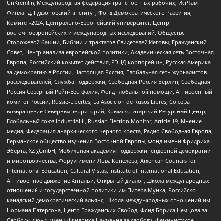
UnKremlin, Международная федерация транспортных рабочих, ИстЧам
Финланд, Гудзоновский институт, Фонд Демократического Развития,
Комитет-2024, Центрально-Европейский университет, Центр
восточноевропейских и международных исследований, Общество
Сторожевой башни, Библии и трактатов Свидетелей Иеговы, Гражданский
Совет, Центр анализа европейской политики, Академическая сеть Восточная
Европа, Российский комитет действия, РЭНД корпорейшн, Русская Америка
за демократию в России, Настоящая Россия, Глобальная сеть журналистов-
расследователей, Служба поддержки, Свободная Россия Берлин, Свободная
Россия Северный Рейн-Вестфалия, Фонд глобальной помощи, Антивоенный
комитет России, Russie-Libertes, La Asocicion de Rusos Libres, Союз за
возвращение Северных территорий, Крымскотатарский Ресурсный Центр,
Глобальный союз IndustriALL, Russian Election Monitor, Article 19, Мнение
медиа, Федерация анархического черного креста, Радио Свободная Европа,
Германское общество изучения Восточной Европы, Фонд имени Фридриха
Эберта, XZ gGmbH, Мобильная академия поддержки гендерной демократии
и миротворчества, Форум имени Льва Копелева, American Councils for
International Education, Cultural Vistas, Institute of International Education,
Антивоенное движение Антальи, Открытый диалог, Школа международных
отношений и государственной политики им Питера Мунка, Российско-
канадский демократический альянс, Школа международных отношений им
Нормана Патерсона, Центр Гражданских Свобод, Фонд Бориса Немцова за
Свободу, Фонд имени Фридриха Науманна за свободу, Феминистское