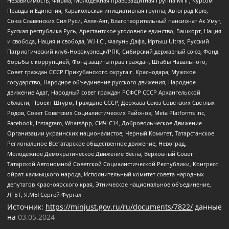
Независимость, Фирма, Молодежная правозащитная группа МПГ, Курсом
Правды и Единения, Каракольская инициативная группа, Автоград Крю,
Союз Славянских Сил Руси, Алля-Аят, Благотворительный пансионат Ак Умут,
Русская республика Русь, Арестантское уголовное единство, Башкорт, Нация
и свобода, Нация и свобода, W.H.С., Фалунь Дафа, Иртыш Ultras, Русский
Патриотический клуб-Новокузнецк/РПК, Сибирский державный союз, Фонд
борьбы с коррупцией, Фонд защиты прав граждан, Штабы Навального,
Совет граждан СССР Прикубанского округа г. Краснодара, Мужское
государство, Народное объединение русского движения, Народное
движение Адат, Народный совет граждан РСФСР СССР Архангельской
области, Проект Штурм, Граждане СССР, Держава Союз Советских Светлых
Родов, Совет Советских Социалистических Районов, Meta Platforms Inc,
Facebook, Instagram, WhatsApp, СИЧ-С14, Добровольческое Движение
Организации украинских националистов, Черный Комитет, Татарстанское
Региональное Всетатарское общественное движение, Невоград,
Молодежное Демократическое Движение Весна, Верховный Совет
Татарской Автономной Советской Социалистической Республики, Конгресс
ойрат-калмыцкого народа, Исполнительный комитет совета народных
депутатов Красноярского края, Этническое национальное объединение,
ЛГБТ, Я.МЫ Сергей Фургал
Источник:
https://minjust.gov.ru/ru/documents/7822/
данные
на
03.05.2024