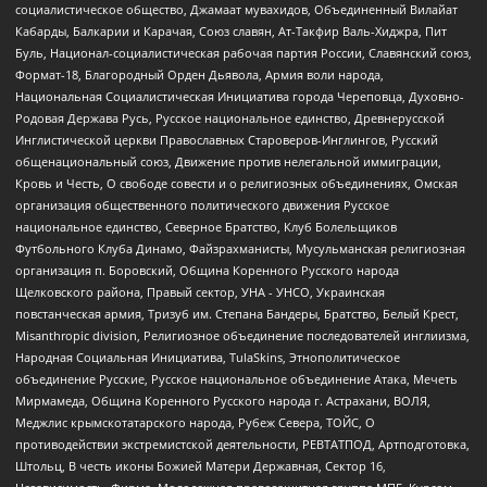
социалистическое общество, Джамаат мувахидов, Объединенный Вилайат
Кабарды, Балкарии и Карачая, Союз славян, Ат-Такфир Валь-Хиджра, Пит
Буль, Национал-социалистическая рабочая партия России, Славянский союз,
Формат-18, Благородный Орден Дьявола, Армия воли народа,
Национальная Социалистическая Инициатива города Череповца, Духовно-
Родовая Держава Русь, Русское национальное единство, Древнерусской
Инглистической церкви Православных Староверов-Инглингов, Русский
общенациональный союз, Движение против нелегальной иммиграции,
Кровь и Честь, О свободе совести и о религиозных объединениях, Омская
организация общественного политического движения Русское
национальное единство, Северное Братство, Клуб Болельщиков
Футбольного Клуба Динамо, Файзрахманисты, Мусульманская религиозная
организация п. Боровский, Община Коренного Русского народа
Щелковского района, Правый сектор, УНА - УНСО, Украинская
повстанческая армия, Тризуб им. Степана Бандеры, Братство, Белый Крест,
Misanthropic division, Религиозное объединение последователей инглиизма,
Народная Социальная Инициатива, TulaSkins, Этнополитическое
объединение Русские, Русское национальное объединение Атака, Мечеть
Мирмамеда, Община Коренного Русского народа г. Астрахани, ВОЛЯ,
Меджлис крымскотатарского народа, Рубеж Севера, ТОЙС, О
противодействии экстремистской деятельности, РЕВТАТПОД, Артподготовка,
Штольц, В честь иконы Божией Матери Державная, Сектор 16,