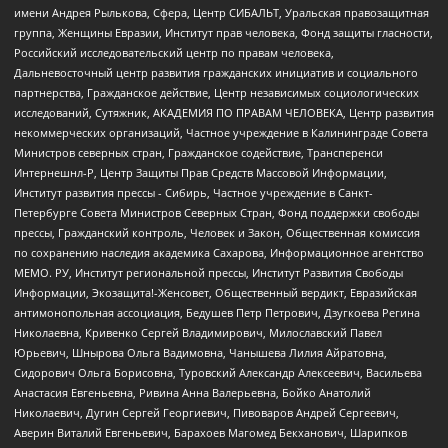
имени Андрея Рылькова, Сфера, Центр СИБАЛЬТ, Уральская правозащитная
группа, Женщины Евразии, Институт прав человека, Фонд защиты гласности,
Российский исследовательский центр по правам человека,
Дальневосточный центр развития гражданских инициатив и социального
партнерства, Гражданское действие, Центр независимых социологических
исследований, Сутяжник, АКАДЕМИЯ ПО ПРАВАМ ЧЕЛОВЕКА, Центр развития
некоммерческих организаций, Частное учреждение в Калининграде Совета
Министров северных стран, Гражданское содействие, Трансперенси
Интернешнл-Р, Центр Защиты Прав Средств Массовой Информации,
Институт развития прессы - Сибирь, Частное учреждение в Санкт-
Петербурге Совета Министров Северных Стран, Фонд поддержки свободы
прессы, Гражданский контроль, Человек и Закон, Общественная комиссия
по сохранению наследия академика Сахарова, Информационное агентство
МЕМО. РУ, Институт региональной прессы, Институт Развития Свободы
Информации, Экозащита!-Женсовет, Общественный вердикт, Евразийская
антимонопольная ассоциация, Бедушев Петр Петрович, Дзугкоева Регина
Николаевна, Кривенко Сергей Владимирович, Милославский Павел
Юрьевич, Шнырова Ольга Вадимовна, Чанышева Лилия Айратовна,
Сидорович Ольга Борисовна, Туровский Александр Алексеевич, Васильева
Анастасия Евгеньевна, Ривина Анна Валерьевна, Бойко Анатолий
Николаевич, Дугин Сергей Георгиевич, Пивоваров Андрей Сергеевич,
Аверин Виталий Евгеньевич, Барахоев Магомед Бекханович, Шарипков