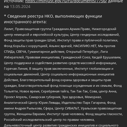
Источник:
https://minjust.gov.ru/ru/documents/7756/
данные
на
13.05.2024
* Сведения реестра НКО, выполняющих функции
иностранного агента:
Лилит, Правозащитная группа Гражданин.Армия.Право, Нижегородский
центр немецкой и европейской культуры, Центр гендерных исследований,
Фонд защиты прав граждан Штаб, Институт права и публичной политики,
Фонд борьбы с коррупцией, Альянс врачей, НАСИЛИЮ.НЕТ, Мы против
СПИДа, СВЕЧА, Гуманитарное действие, Открытый Петербург, Лига
Избирателей, Правовая инициатива, Гражданский Союз, Хасдей Ерушалаим,
Центр поддержки и содействия развитию средств массовой информации,
Горячая Линия, В защиту прав заключенных, Институт глобализации и
социальных движений, Центр социально-информационных инициатив
Действие, Благотворительный фонд охраны здоровья и защиты прав
граждан, Благотворительный фонд помощи осужденным и их семьям, Фонд
Тольятти, Новое время, Серебряная тайга, Так-Так-Так, Сова, центр Анна,
Проект Апрель, Самарская губерния, Эра здоровья, Мемориал,
Аналитический Центр Юрия Левады, Издательство Парк Гагарина, Фонд
имени Андрея Рылькова, Сфера, Центр СИБАЛЬТ, Уральская правозащитная
группа, Женщины Евразии, Институт прав человека, Фонд защиты гласности,
Российский исследовательский центр по правам человека,
Дальневосточный центр развития гражданских инициатив и социального