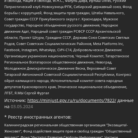
и свобода, Нация и свобода, W.H.С., Фалунь Дафа, Иртыш Ultras, Русский
Патриотический клуб-Новокузнецк/РПК, Сибирский державный союз, Фонд
борьбы с коррупцией, Фонд защиты прав граждан, Штабы Навального,
Совет граждан СССР Прикубанского округа г. Краснодара, Мужское
государство, Народное объединение русского движения, Народное
движение Адат, Народный совет граждан РСФСР СССР Архангельской
области, Проект Штурм, Граждане СССР, Держава Союз Советских Светлых
Родов, Совет Советских Социалистических Районов, Meta Platforms Inc,
Facebook, Instagram, WhatsApp, СИЧ-С14, Добровольческое Движение
Организации украинских националистов, Черный Комитет, Татарстанское
Региональное Всетатарское общественное движение, Невоград,
Молодежное Демократическое Движение Весна, Верховный Совет
Татарской Автономной Советской Социалистической Республики, Конгресс
ойрат-калмыцкого народа, Исполнительный комитет совета народных
депутатов Красноярского края, Этническое национальное объединение,
ЛГБТ, Я.МЫ Сергей Фургал
Источник:
https://minjust.gov.ru/ru/documents/7822/
данные
на
03.05.2024
* Реестр иностранных агентов:
Калининградская региональная общественная организация "Экозащита!-Женсовет", Фонд содействия защите прав и свобод граждан "Общественный вердикт", Фонд "Институт Развития Свободы Информации", Частное учреждение "Информационное агентство МЕМО. РУ", Региональная общественная организация "Общественная комиссия по сохранению наследия академика Сахарова", Фонд поддержки свободы прессы, Санкт-Петербургская общественная правозащитная организация "Гражданский контроль", Межрегиональная общественная организация "Информационно-просветительский центр "Мемориал", Региональный Фонд "Центр Защиты Прав Средств Массовой Информации", с 05.12.2023 Фонд "Центр Защиты Прав Средств массовой информации", Региональная общественная благотворительная организация помощи беженцам и мигрантам "Гражданское содействие", Негосударственное образовательное учреждение дополнительного профессионального образования (повышение квалификации) специалистов "АКАДЕМИЯ ПО ПРАВАМ ЧЕЛОВЕКА", Свердловская региональная общественная организация "Сутяжник", Автономная некоммерческая организация "Центр независимых социологических исследований", Союз общественных объединений "Российский исследовательский центр по правам человека", Региональное общественное учреждение научно-информационный центр "МЕМОРИАЛ", Некоммерческая организация "Фонд защиты гласности", Автономная некоммерческая организация "Институт прав человека", Городская общественная организация "Екатеринбургское общество "МЕМОРИАЛ", Городская общественная организация "Рязанское историко-просветительское и правозащитное общество "Мемориал" (Рязанский Мемориал), Челябинский региональный орган общественной самодеятельности – женское общественное объединение "Женщины Евразии", Челябинский региональный орган общественной самодеятельности "Уральская правозащитная группа", Фонд содействия защите здоровья и социальной справедливости имени Андрея Рылькова, Автономная Некоммерческая Организация "Аналитический Центр Юрия Левады", Автономная некоммерческая организация социальной поддержки населения "Проект Апрель", Региональная общественная организация помощи женщинам и детям, находящимся в кризисной ситуации "Информационно-методический центр "Анна", Фонд содействия развитию массовых коммуникаций и правовому просвещению "Так-так-Так", Фонд содействия устойчивому развитию "Серебряная тайга", Свердловский региональный общественный фонд социальных проектов "Новое время", "Idel.Реалии", Кавказ.Реалии, Крым.Реалии, Телеканал Настоящее Время, Татаро-башкирская служба Радио Свобода (Azatliq Radiosi), Радио Свободная Европа/Радио Свобода (PCE/PC), "Сибирь.Реалии", "Фактограф", Благотворительный фонд помощи осужденным и их семьям, Автономная некоммерческая организация "Институт глобализации и социальных движений", Фонд "В защиту прав заключенных", Частное учреждение "Центр поддержки и содействия развитию средств массовой информации", Пензенский региональный общественный благотворительный фонд "Гражданский союз", "Север.Реалии", Некоммерческая организация Фонд "Правовая инициатива", Общество с ограниченной ответственностью "Радио Свободная Европа/Радио Свобода", Чешское информационное агентство "MEDIUM-ORIENT", Красноярская региональная общественная организация "Мы против СПИДа", Камалягин Денис Николаевич, Маркелов Сергей Евгеньевич, Пономарев Лев Александрович, Савицкая Людмила Алексеевна, Автономная некоммерческая организация "Центр по работе с проблемой насилия "НАСИЛИЮ.НЕТ", Межрегиональный профессиональный союз работников здравоохранения "Альянс врачей", Юридическое лицо, зарегистрированное в Латвийской Республике, SIA "Medusa Project" (регистрационный номер 40103797863, дата регистрации 10.06.2014), Некоммерческая организация "Фонд по борьбе с коррупцией", Автономная некоммерческая организация "Институт права и публичной политики", Баданин Роман Сергеевич, Гликин Максим Александрович, Железнова Мария Михайловна, Лукьянова Юлия Сергеевна, Маетная Елизавета Витальевна, Маняхин Петр Борисович, Чуракова Ольга Владимировна, Ярош Юлия Петровна, Юридическое лицо "The Insider SIA", зарегистрированное в Риге, Латвийская Республика (дата регистрации 26.06.2015), являющееся администратором доменного имени интернет-издания "The Insider SIA", https://theins.ru, Постернак Алексей Евгеньевич, Рубин Михаил Аркадьевич, Анин Роман Александрович, Юридическое лицо Istories fonds, зарегистрированное в Латвийской Республике (регистрационный номер 50008295751, дата регистрации 24.02.2020), Великовский Дмитрий Александрович, Долинина Ирина Николаевна, Мароховская Алеся Алексеевна, Шлейнов Роман Юрьевич, Шмагун Олеся Валентиновна, Общество с ограниченной ответственностью "Альтаир 2021", Общество с ограниченной ответственностью "Вега 2021", Общество с ограниченной ответственностью "Главный редактор 2021", Общество с ограниченной ответственностью "Ромашки монолит", Важенков Артем Валерьевич, Ивановская областная общественная организация "Центр гендерных исследований", Гурман Юрий Альбертович, Медиапроект "ОВД-Инфо", Егоров Владимир Владимирович, Жилинский Владимир Александрович, Общество с ограниченной ответственностью "ЗП", Иванова София Юрьевна, Карезина Инна Павловна, Кильтау Екатерина Викторовна, Петров Алексей Викторович, Пискунов Сергей Евгеньевич, Смирнов Сергей Сергеевич, Тихонов Михаил Сергеевич, Общество с ограниченной ответственностью "ЖУРНАЛИСТ-ИНОСТРАННЫЙ АГЕНТ", Арапова Галина Юрьевна, Вольтская Татьяна Анатольевна, Американская компания "Mason G.E.S. Anonymous Foundation" (США), являющаяся владельцем интернет-издания https://mnews.world/, Компания "Stichting Bellingcat", зарегистрированная в Нидерландах (дата регистрации 11.07.2018), Захаров Андрей Вячеславович, Клепиковская Екатерина Дмитриевна, Общество с ограниченной ответственностью "МЕМО", Перл Роман Александрович, Симонов Евгений Алексеевич, Соловьева Елена Анатольевна, Сотников Даниил Владимирович, Сурначева Елизавета Дмитриевна, Автономная некоммерческая организация по защите прав человека и информированию населения "Якутия – Наше Мнение", Общество с ограниченной ответственностью "Москоу диджитал медиа", с 26.01.2023 Общество с ограниченной ответственностью "Чайка Белые сады", Ветошкина Валерия Валерьевна, Заговора Максим Александрович, Межрегиональное общественное движение "Российская ЛГБТ - сеть", Оленичев Максим Владимирович, Павлов Иван Юрьевич, Скворцова Елена Сергеевна, Общество с ограниченной ответственностью "Как бы инагент", Кочетков Игорь Викторович, Общество с ограниченной ответственностью "Честные выборы", Еланчик Олег Александрович, Общество с ограниченной ответственностью "Нобелевский призыв", Гималова Регина Эмилевна, Григорьев Андрей Валерьевич, Григорьева Алина Александровна, Ассоциация по содействию защите прав призывников, альтернативнослужащих и военнослужащих "Правозащитная группа "Гражданин.Армия.Право", Хисамова Регина Фаритовна, Автономная некоммерческая организация по реализации социально-правовых программ "Лилит", Дальневосточное общественное движение "Маяк", Санкт-Петербургская ЛГБТ-инициативная группа "Выход", Инициативная группа ЛГБТ+ "Реверс", Алексеев Андрей Викторович, Бекбулатова Таисия Львовна, Беляев Иван Михайлович, Владыкина Елена Сергеевна, Гельман Марат Александрович, Никульшина Вероника Юрьевна, Толоконникова Надежда Андреевна, Шендерович Виктор Анатольевич, Общество с ограниченной ответственностью "Данное сообщение", Общество с ограниченной ответственностью Издательский дом "Новая глава", Айнбиндер Александра Александровна, Московский комьюнити-центр для ЛГБТ+инициатив, Благотворительный фонд развития филантропии, Deutsche Welle (Германия, Kurt-Schumacher-Strasse 3, 53113 Bonn), Борзунова Мария Михайловна, Воробьев Виктор Викторович, Голубева Анна Львовна, Константинова Алла Михайловна, Малкова Ирина Владимировна, Мурадов Мурад Абдулгалимович, Осетинская Елизавета Николаевна, Понасенков Евгений Николаевич, Ганапольский Матвей Юрьевич, Киселев Евгений Алексеевич, Борухович Ирина Григорьевна, Дремин Иван Тимофеевич, Дубровский Дмитрий Викторович, Красноярская региональная общественная организация поддержки и развития альтернативных образовательных технологий и межкультурных коммуникаций "ИНТЕРРА", Маяковская Екатерина Алексеевна, Фейгин Марк Захарович, Филимонов Андрей Викторович, Дзугкоева Регина Николаевна, Доброхотов Роман Александрович, Дудь Юрий Александрович, Елкин Сергей Владимирович, Кругликов Кирилл Игоревич, Сабунаева Мария Леонидовна, Семенов Алексей Владимирович, Шаинян Карен Багратович, Шульман Екатерина Михайловна, Асафьев Артур Валерьевич, Вахштайн Виктор Семенович, Венедиктов Алексей Алексеевич, Лушникова Екатерина Евгеньевна, Волков Леонид Михайлович, Невзоров Александр Глебович, Пархоменко Сергей Борисович, Сироткин Ярослав Николаевич, Кара-Мурза Владимир Владимирович, Баранова Наталья Владимировна, Гозман Леонид Яковлевич, Кагарлицкий Борис Юльевич, Климарев Михаил Валерьевич, Милов Владимир Станиславович, Автономная некоммерческая организация Краснодарский центр современного искусства "Типография", Моргенштерн Алишер Тагирович, Соболь Любовь Эдуардовна, Общество с ограниченной ответственностью "ЛИЗА НОРМ", Каспаров Гарри Кимович, Ходорковский Михаил Борисович, Общество с ограниченной ответственностью "Апрельские тезисы", Данилович Ирина Брониславовна, Кашин Олег Владимирович, Петров Николай Владимирович, Пивоваров Алексей Владимирович, Соколов Михаил Владимирович, Цветкова Юлия Владимировна, Чичваркин Евгений Александрович, Комитет против пыток/Команда против пыток, Общество с ограниченной ответственностью "Первый научный", Общество с ограниченной ответственностью "Вертолет и ко", Белоцерковская Вероника Борисовна, Кац Максим Евгеньевич, Лазарева Татьяна Юрьевна, Шаведдинов Руслан Табризович, Яшин Илья Валерьевич, Общество с ограниченной ответственностью "Иноагент ААВ", Алешковский Дмитрий Петрович, Альбац Евгения Марковна, Быков Дмитрий Львович, Галямина Юлия Евгеньевна, Лойко Сергей Леонидович, Мартынов Кирилл Константинович, Медведев Сергей Александрович, Крашенинников Федор Геннадиевич, Гордеева Катерина Вл