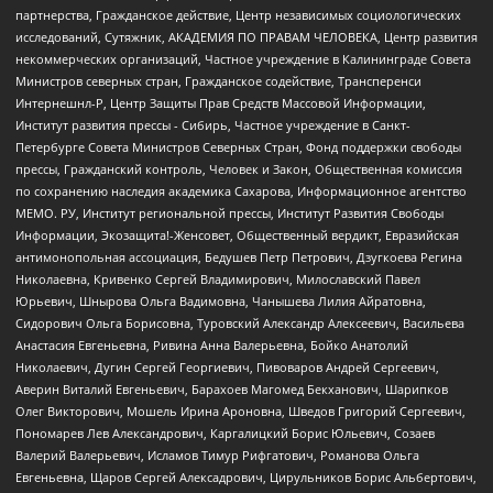
партнерства, Гражданское действие, Центр независимых социологических
исследований, Сутяжник, АКАДЕМИЯ ПО ПРАВАМ ЧЕЛОВЕКА, Центр развития
некоммерческих организаций, Частное учреждение в Калининграде Совета
Министров северных стран, Гражданское содействие, Трансперенси
Интернешнл-Р, Центр Защиты Прав Средств Массовой Информации,
Институт развития прессы - Сибирь, Частное учреждение в Санкт-
Петербурге Совета Министров Северных Стран, Фонд поддержки свободы
прессы, Гражданский контроль, Человек и Закон, Общественная комиссия
по сохранению наследия академика Сахарова, Информационное агентство
МЕМО. РУ, Институт региональной прессы, Институт Развития Свободы
Информации, Экозащита!-Женсовет, Общественный вердикт, Евразийская
антимонопольная ассоциация, Бедушев Петр Петрович, Дзугкоева Регина
Николаевна, Кривенко Сергей Владимирович, Милославский Павел
Юрьевич, Шнырова Ольга Вадимовна, Чанышева Лилия Айратовна,
Сидорович Ольга Борисовна, Туровский Александр Алексеевич, Васильева
Анастасия Евгеньевна, Ривина Анна Валерьевна, Бойко Анатолий
Николаевич, Дугин Сергей Георгиевич, Пивоваров Андрей Сергеевич,
Аверин Виталий Евгеньевич, Барахоев Магомед Бекханович, Шарипков
Олег Викторович, Мошель Ирина Ароновна, Шведов Григорий Сергеевич,
Пономарев Лев Александрович, Каргалицкий Борис Юльевич, Созаев
Валерий Валерьевич, Исламов Тимур Рифгатович, Романова Ольга
Евгеньевна, Щаров Сергей Алексадрович, Цирульников Борис Альбертович,