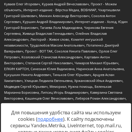
Для повышения удобства сайта мы используем
cookies (
подробнее
). К сайту подключены
Источник:
https://minjust.gov.ru/uploaded/files/reestr-
сервисы Yandex.Metrika, LiveInternet, top.mail.ru,
inostrannyih-agentov-22-03-2024.pdf
данные на
22.03.2024