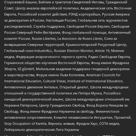
Сторожевой башни, Библии и трактатов Свидетелей Иеговы, Гражданский
Совет, Центр анализа европейской политики, Академическая сеть Восточная
Европа, Российский комитет действия, РЭНД корпорейшн, Русская Америка
за демократию в России, Настоящая Россия, Глобальная сеть журналистов-
расследователей, Служба поддержки, Свободная Россия Берлин, Свободная
Россия Северный Рейн-Вестфалия, Фонд глобальной помощи, Антивоенный
комитет России, Russie-Libertes, La Asocicion de Rusos Libres, Союз за
возвращение Северных территорий, Крымскотатарский Ресурсный Центр,
Глобальный союз IndustriALL, Russian Election Monitor, Article 19, Мнение
медиа, Федерация анархического черного креста, Радио Свободная Европа,
Германское общество изучения Восточной Европы, Фонд имени Фридриха
Эберта, XZ gGmbH, Мобильная академия поддержки гендерной демократии
и миротворчества, Форум имени Льва Копелева, American Councils for
International Education, Cultural Vistas, Institute of International Education,
Антивоенное движение Антальи, Открытый диалог, Школа международных
отношений и государственной политики им Питера Мунка, Российско-
канадский демократический альянс, Школа международных отношений им
Нормана Патерсона, Центр Гражданских Свобод, Фонд Бориса Немцова за
Свободу, Фонд имени Фридриха Науманна за свободу, Феминистское
антивоенное сопротивление, Комитет независимости Ингушетии, Прометей,
Stop Occupation of Karelia, Вернись живым, Фридом Хаус, СОТА медиа,
Либерально-демократическая Лига Украины