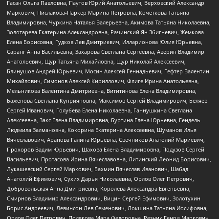
Гасан Ольга Павловна, Паутов Юрий Анатольевич, Верховский Александр
Маркович, Пислакова-Паркер Марина Петровна, Кочеткова Татьяна
Владимировна, Чуркина Наталья Валерьевна, Акимова Татьяна Николаевна,
Золотарева Екатерина Александровна, Рачинский Ян Збигневич, Жемкова
Елена Борисовна, Гудков Лев Дмитриевич, Илларионова Юлия Юрьевна,
Саранг Анна Васильевна, Захарова Светлана Сергеевна, Аверин Владимир
Анатольевич, Щур Татьяна Михайловна, Щур Николай Алексеевич,
Блинушов Андрей Юрьевич, Мосин Алексей Геннадьевич, Гефтер Валентин
Михайлович, Симонов Алексей Кириллович, Флиге Ирина Анатольевна,
Мельникова Валентина Дмитриевна, Вититинова Елена Владимировна,
Баженова Светлана Куприяновна, Максимов Сергей Владимирович, Беляев
Сергей Иванович, Голубева Елена Николаевна, Ганнушкина Светлана
Алексеевна, Закс Елена Владимировна, Буртина Елена Юрьевна, Гендель
Людмила Залмановна, Кокорина Екатерина Алексеевна, Шуманов Илья
Вячеславович, Арапова Галина Юрьевна, Свечников Анатолий Мариевич,
Прохоров Вадим Юрьевич, Шахова Елена Владимировна, Подузов Сергей
Васильевич, Протасова Ирина Вячеславовна, Литинский Леонид Борисович,
Лукашевский Сергей Маркович, Бахмин Вячеслав Иванович, Шабад
Анатолий Ефимович, Сухих Дарья Николаевна, Орлов Олег Петрович,
Добровольская Анна Дмитриевна, Королева Александра Евгеньевна,
Смирнов Владимир Александрович, Вицин Сергей Ефимович, Золотухин
Борис Андреевич, Левинсон Лев Семенович, Локшина Татьяна Иосифовна,
Орлов Олег Петрович, Полякова Мара Федоровна, Резник Генри Маркович,