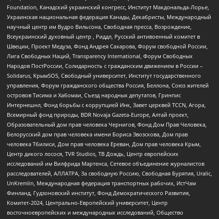
Foundation, Канадский украинский конгресс, Институт Макдональда-Лорье,
Украинская национальная федерация Канады, Декабристы, Международный
научный центр им Вудро Вильсона, Свободная пресса, Возрождение,
Всеукраинский духовный центр , Риддл, Русский антивоенный комитет в
Швеции, Проект Медуза, Фонд Андрея Сахарова, Форум свободной России,
Лига Свободных Наций, Transparеncy International, Форум Свободных
Народов ПостРоссии, Солидарность с гражданским движением в России –
Solidarus, КрымSOS, Свободный университет, Институт государственного
управления, Форум гражданского общества Россия, Беллона, Союз жителей
островов Тисима и Хабомаи, Съезд народных депутатов, Гринпис
Интернешнл, Фонд борьбы с коррупцией Инк, Завет церквей TCCN, Агора,
Всемирный фонд природы, BDR Novaja Gazeta-Europe, Алтай проект,
Образовательный дом прав человека Чернигов, Фонд Дом Прав Человека,
Белорусский дом прав человека имени Бориса Звозскова, Дом прав
человека Тбилиси, Дом прав человека Ереван, Дом прав человека Крым,
Центр дикого лосося, TVR Studios, ТВ Дождь, Центр европейских
исследований им Вилфрида Мартенса, Сетевое объединение журналистов
расследователей, АЛЛАТРА, За свободную Россию, Свободная Бурятия, Uralic,
UnKremlin, Международная федерация транспортных рабочих, ИстЧам
Финланд, Гудзоновский институт, Фонд Демократического Развития,
Комитет-2024, Центрально-Европейский университет, Центр
восточноевропейских и международных исследований, Общество