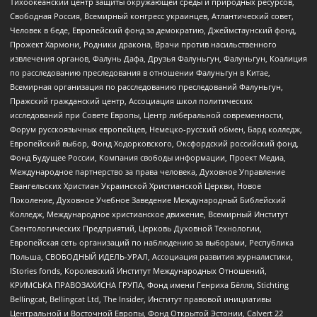
Тихоокеанский центр защиты окружающей среды и природных ресурсов,
Свободная Россия, Всемирный конгресс украинцев, Атлантический совет,
Человек в беде, Европейский фонд за демократию, Джеймстаунский фонд,
Прожект Хармони, Родники дракона, Врачи против насильственного
извлечения органов, Фалунь Дафа, Друзья Фалуньгун, Фалуньгун, Коалиция
по расследованию преследования в отношении Фалуньгун в Китае,
Всемирная организация по расследованию преследований Фалуньгун,
Пражский гражданский центр, Ассоциация школ политических
исследований при Совете Европы, Центр либеральной современности,
Форум русскоязычных европейцев, Немецко-русский обмен, Бард колледж,
Европейский выбор, Фонд Ходорковского, Оксфордский российский фонд,
Фонд Будущее России, Компания свободы информации, Проект Медиа,
Международное партнерство за права человека, Духовное Управление
Евангельских Христиан Украинской Христианской Церкви, Новое
Поколение, Духовное Учебное Заведение Международный Библейский
Колледж, Международное христианское движение, Всемирный Институт
Саентологических Предприятий, Церковь Духовной Технологии,
Европейская сеть организаций по наблюдению за выборами, Республика
Польша, СВОБОДНЫЙ ИДЕЛЬ-УРАЛ, Ассоциация развития журналистики,
IStories fonds, Королевский Институт Международных Отношений,
КРИМСЬКА ПРАВОЗАХИСНА ГРУПА, Фонд имени Генриха Бёлля, Stichting
Bellingcat, Bellingcat Ltd, The Insider, Институт правовой инициативы
Центральной и Восточной Европы, Фонд Открытой Эстонии, Calvert 22