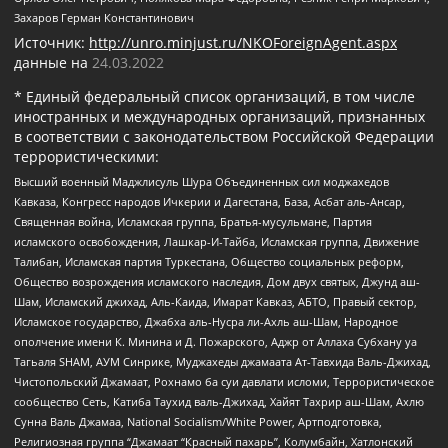
Захаров Герман Константинович
Источник:
http://unro.minjust.ru/NKOForeignAgent.aspx
данные на
24.03.2022
* Единый федеральный список организаций, в том числе
иностранных и международных организаций, признанных
в соответствии с законодательством Российской Федерации
террористическими:
Высший военный Маджлисуль Шура Объединенных сил моджахедов
Кавказа, Конгресс народов Ичкерии и Дагестана, База, Асбат аль-Ансар,
Священная война, Исламская группа, Братья-мусульмане, Партия
исламского освобождения, Лашкар-И-Тайба, Исламская группа, Движение
Талибан, Исламская партия Туркестана, Общество социальных реформ,
Общество возрождения исламского наследия, Дом двух святых, Джунд аш-
Шам, Исламский джихад, Аль-Каида, Имарат Кавказ, АБТО, Правый сектор,
Исламское государство, Джабха аль-Нусра ли-Ахль аш-Шам, Народное
ополчение имени К. Минина и Д. Пожарского, Аджр от Аллаха Субхану уа
Тагьаля SHAM, АУМ Синрике, Муджахеды джамаата Ат-Тавхида Валь-Джихад,
Чистопольский Джамаат, Рохнамо ба суи давлати исломи, Террористическое
сообщество Сеть, Катиба Таухид валь-Джихад, Хайят Тахрир аш-Шам, Ахлю
Сунна Валь Джамаа, National Socialism/White Power, Артподготовка,
Религиозная группа “Джамаат “Красный пахарь”, Колумбайн, Хатлонский