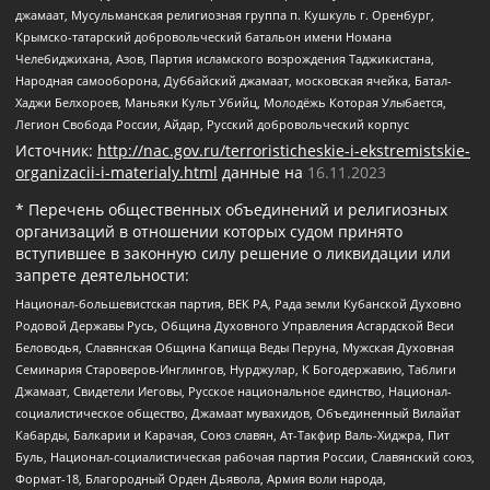
джамаат, Мусульманская религиозная группа п. Кушкуль г. Оренбург,
Крымско-татарский добровольческий батальон имени Номана
Челебиджихана, Азов, Партия исламского возрождения Таджикистана,
Народная самооборона, Дуббайский джамаат, московская ячейка, Батал-
Хаджи Белхороев, Маньяки Культ Убийц, Молодёжь Которая Улыбается,
Легион Свобода России, Айдар, Русский добровольческий корпус
Источник:
http://nac.gov.ru/terroristicheskie-i-ekstremistskie-
organizacii-i-materialy.html
данные на
16.11.2023
* Перечень общественных объединений и религиозных
организаций в отношении которых судом принято
вступившее в законную силу решение о ликвидации или
запрете деятельности:
Национал-большевистская партия, ВЕК РА, Рада земли Кубанской Духовно
Родовой Державы Русь, Община Духовного Управления Асгардской Веси
Беловодья, Славянская Община Капища Веды Перуна, Мужская Духовная
Семинария Староверов-Инглингов, Нурджулар, К Богодержавию, Таблиги
Джамаат, Свидетели Иеговы, Русское национальное единство, Национал-
социалистическое общество, Джамаат мувахидов, Объединенный Вилайат
Кабарды, Балкарии и Карачая, Союз славян, Ат-Такфир Валь-Хиджра, Пит
Буль, Национал-социалистическая рабочая партия России, Славянский союз,
Формат-18, Благородный Орден Дьявола, Армия воли народа,