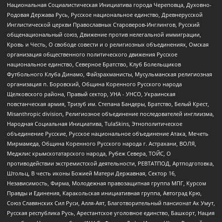
Национальная Социалистическая Инициатива города Череповца, Духовно-
Родовая Держава Русь, Русское национальное единство, Древнерусской
Инглистической церкви Православных Староверов-Инглингов, Русский
общенациональный союз, Движение против нелегальной иммиграции,
Кровь и Честь, О свободе совести и о религиозных объединениях, Омская
организация общественного политического движения Русское
национальное единство, Северное Братство, Клуб Болельщиков
Футбольного Клуба Динамо, Файзрахманисты, Мусульманская религиозная
организация п. Боровский, Община Коренного Русского народа
Щелковского района, Правый сектор, УНА - УНСО, Украинская
повстанческая армия, Тризуб им. Степана Бандеры, Братство, Белый Крест,
Misanthropic division, Религиозное объединение последователей инглиизма,
Народная Социальная Инициатива, TulaSkins, Этнополитическое
объединение Русские, Русское национальное объединение Атака, Мечеть
Мирмамеда, Община Коренного Русского народа г. Астрахани, ВОЛЯ,
Меджлис крымскотатарского народа, Рубеж Севера, ТОЙС, О
противодействии экстремистской деятельности, РЕВТАТПОД, Артподготовка,
Штольц, В честь иконы Божией Матери Державная, Сектор 16,
Независимость, Фирма, Молодежная правозащитная группа МПГ, Курсом
Правды и Единения, Каракольская инициативная группа, Автоград Крю,
Союз Славянских Сил Руси, Алля-Аят, Благотворительный пансионат Ак Умут,
Русская республика Русь, Арестантское уголовное единство, Башкорт, Нация